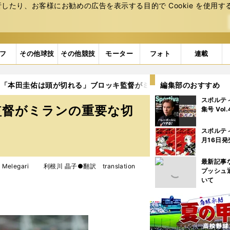
たり、お客様にお勧めの広告を表⽰する⽬的で Cookie を使⽤す
フ
その他球技
その他競技
モーター
フォト
連載
「本田圭佑は頭が切れる」ブロッキ監督がミランの重要な切り札と
編集部のおすすめ
スポルテ
監督がミランの重要な切
集号 Vol
スポルテ
月16日発
最新記事
 Melegari 利根川 晶子●翻訳 translation
プッシュ
いて