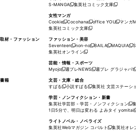
ウ
ィ
ウ
ウ
で
で
ウ
S-MANGA
集英社コミック文庫
し
新
し
新
ィ
ン
ィ
で
開
開
で
い
し
い
し
ン
ド
ン
女性マンガ
開
く
く
開
ウ
い
ウ
い
ド
ウ
ド
Cookie
Cocohana
office YOU
マンガM
く
く
新
新
新
ィ
ウ
ィ
ウ
ウ
で
ウ
集英社コミック文庫
し
新
し
し
ン
ィ
ン
ィ
で
開
で
い
し
い
い
ド
ン
ド
ン
取材・ファッション
ファッション・美容
開
く
開
ウ
い
ウ
ウ
ウ
ド
ウ
ド
Seventeen
non-no
BAILA
MAQUIA
S
く
く
新
新
新
新
ィ
ウ
ィ
ィ
で
ウ
で
ウ
集英社オンライン
し
新
し
し
し
ン
ィ
ン
ン
開
で
開
で
い
し
い
い
い
ド
ン
ド
ド
芸能・情報・スポーツ
く
開
く
開
ウ
い
ウ
ウ
ウ
ウ
ド
ウ
ウ
Myojo
週プレNEWS
週プレ グラジャパ!
く
く
新
新
新
ィ
ウ
ィ
ィ
ィ
で
ウ
で
で
し
し
ン
ィ
ン
ン
ン
書籍
文芸・文庫・総合
開
で
開
開
い
い
ド
ン
ド
ド
ド
すばる
小説すばる
集英社 文芸ステーシ
く
開
く
く
新
新
ウ
ウ
ウ
ド
ウ
ウ
ウ
く
し
し
ィ
ィ
学芸・ノンフィクション・新書
で
ウ
で
で
で
い
い
ン
ン
集英社学芸部 - 学芸・ノンフィクション
開
で
開
開
開
新
ウ
ウ
ド
ド
1日5分で、明日は変わる よみタイ yomitai
く
開
く
く
く
し
新
ィ
ィ
ウ
ウ
く
い
ン
ン
ライトノベル・ノベライズ
で
で
ウ
ド
ド
集英社Webマガジン コバルト
集英社オレ
開
開
新
ィ
ウ
ウ
く
く
し