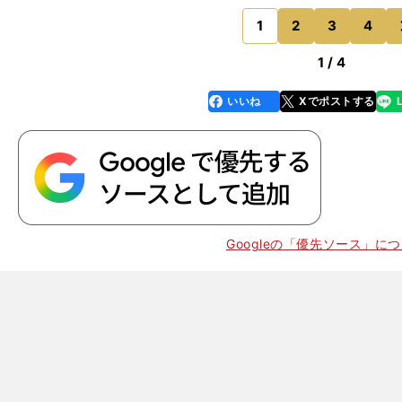
からフロジノーネに３点目を許してしまう。アレックス
で活躍してきた数少ない
1
2
3
4
のページへ
1 / 4
いいね
Xでポストする
line
faceboo
x
k
Googleの「優先ソース」に
」