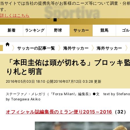
当サイトでは当社の提携先等がお客様のニーズ等について調査・分析し
web Sportiva (webスポルティーバ)
す。
詳しくはこちら
新着
ランキング
野球
サッカー
競馬
ゴル
we
サッカーの記事一覧
海外サッカー
海外サッカー
b
ス
「本田圭佑は頭が切れる」ブロッキ
ポ
ル
り札と明言
テ
2016年05月03日 18:10 公開
2016年07月12日 03:28 更新
ィ
ー
バ
ステーファノ・メレガリ（『Forza Milan!』編集長）●文 text by Stefano
by Tonegawa Akiko
オフィシャル誌編集長のミラン便り2015～2016
（32）