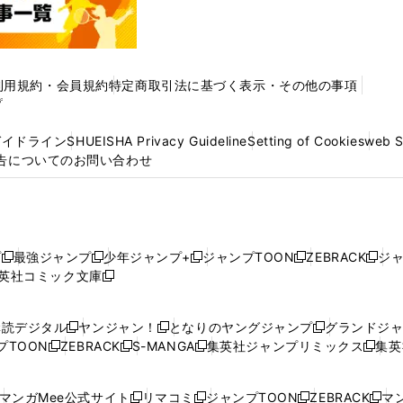
利用規約・会員規約
特定商取引法に基づく表示・その他の事項
プ
ガイドライン
SHUEISHA Privacy Guideline
Setting of Cookies
web 
告についてのお問い合わせ
プ
最強ジャンプ
少年ジャンプ+
ジャンプTOON
ZEBRACK
ジ
新
新
新
新
新
英社コミック文庫
し
新
し
し
し
し
い
い
し
い
い
い
ウ
ウ
い
ウ
ウ
ウ
購読デジタル
ヤンジャン！
となりのヤングジャンプ
グランドジ
新
新
新
ィ
ィ
ウ
ィ
ィ
ィ
プTOON
ZEBRACK
S-MANGA
集英社ジャンプリミックス
集英
新
し
新
し
新
し
新
ン
ン
ィ
ン
ン
ン
し
い
し
い
し
い
し
ド
ド
ン
ド
ド
ド
い
ウ
い
ウ
い
ウ
い
ウ
ウ
ド
ウ
ウ
ウ
マンガMee公式サイト
リマコミ
ジャンプTOON
ZEBRACK
マン
新
新
新
新