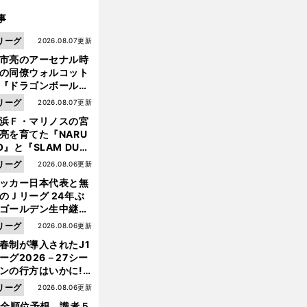
事
リーグ
2026.08.07更新
市亮のアーセナル時
の同僚ウォルコット
『ドラゴンボール』
大好き ポドルスキは
リーグ
2026.08.07更新
向小次郎に憧れてい
浜Ｆ・マリノスの宮
亮を育てた『NARU
O』と『SLAM DUN
』 中京大中京の同
リーグ
2026.08.06更新
生・木原龍一は"ジ
ッカー日本代表と無
ンプ係"だった
のＪリーグ 24年ぶ
ゴールデン生中継の
幕戦でヘタな試合は
リーグ
2026.08.06更新
せられない
春制が導入されたJ1
ーグ2026－27シー
前
ンの行方はいかに!?
へ
５人の識者が全順位
リーグ
2026.08.06更新
大胆予想
1全順位予想 識者５