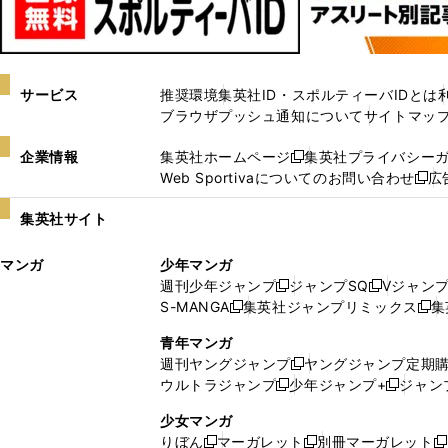
サービス
推奨環境
集英社ID・スポルティーバIDとは
ブラウザプッシュ通知について
サイトマッ
企業情報
集英社ホームページ
集英社プライバシー
新
Web Sportivaについてのお問い合わせ
広
し
新
い
し
集英社サイト
ウ
い
ィ
ウ
マンガ
少年マンガ
ン
ィ
週刊少年ジャンプ
ジャンプSQ
Vジャン
ド
ン
新
新
S-MANGA
集英社ジャンプリミックス
集
ウ
ド
新
し
し
新
で
ウ
し
い
い
し
青年マンガ
開
で
い
ウ
ウ
い
週刊ヤングジャンプ
ヤングジャンプ定期
新
く
開
ウ
ィ
ィ
ウ
ウルトラジャンプ
少年ジャンプ+
ジャン
新
し
新
く
ィ
ン
ン
ィ
し
い
し
ン
ド
ド
ン
少女マンガ
い
ウ
い
ド
ウ
ウ
ド
りぼん
マーガレット
別冊マーガレット
新
新
新