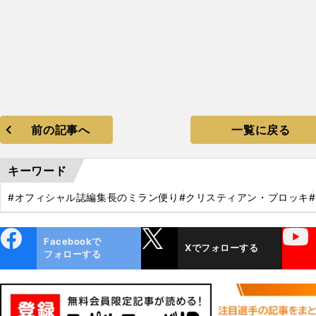
前の記事へ
一覧に戻る
キーワード
#オフィシャル誌編集長のミラン便り
#クリスティアン・ブロッキ
ebo
X
YouTube
Facebookで
Xでフォローする
ok
フォローする