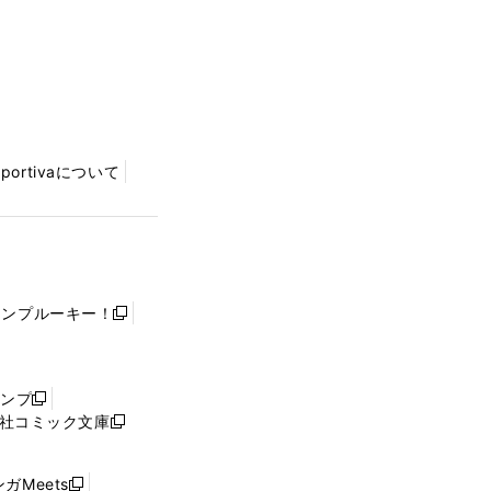
Sportivaについて
ャンプルーキー！
新
し
い
ウ
ャンプ
新
ィ
社コミック文庫
し
新
ン
い
し
ド
ウ
い
ウ
ガMeets
新