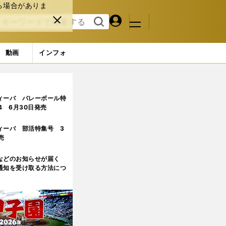
る場合がありま
マイペ
閉じ
検索
メニュ
ー
る
す
ジ
る
動画
インフォ
明言
ィーバ バレーボール特
.4 6月30日発売
ィーバ 部活特集号 3
売
などのお知らせが届く
通知を受け取る方法につ