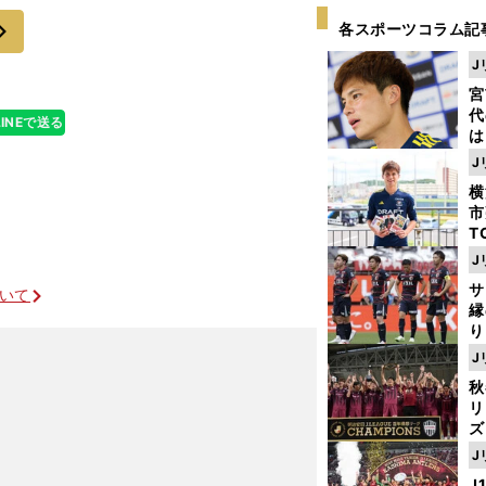
もまた、これま
次
各スポーツコラム記
J
宮
代
LINEで送る
は
が
J
日
横
た
市
T
K
J
級
サ
ついて
ャ
縁
り
開
J
見
秋
リ
ズ
連続ゴールの香川真司が感じたブンデスの文化
J
を
J