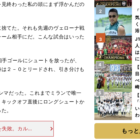
を見終わった私の頭にまず浮かんだの
を
「
2
気
く
捨てた。それも先週のヴェローナ戦
浴
チーム相手にだ。こんな試合はいった
太
J
3
ァ
人
は
に
相手ゴールにシュートを放ったが、
4
と
【
時は２－０とリードされ、引き分けも
目
べ
崎
ンマだった。これまでミランで唯一
5
「
【
て
。キックオフ直後にロングシュートか
「
い
った。
わ
だ
を失敗。カルロ
もっと
レックスの失敗