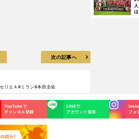
人
は
に
と
次の記事へ
#セリエＡ
#ミラン
#本田圭佑
Instagra
LINE
YouTubeで
LINEで
Inst
m
チャンネル登録
アカウント追加
フォ