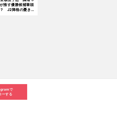
が推す優勝候補筆頭
？ J2降格の憂き目
遭いそうな３クラブ
は？
agramで
ローする