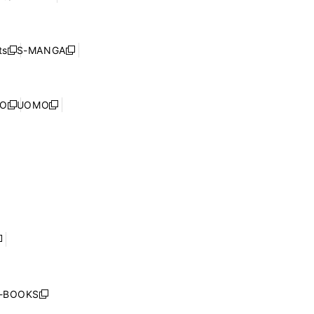
ィ
ウ
で
し
ン
ィ
開
い
ド
ン
く
ウ
ウ
ド
s
S-MANGA
新
新
ィ
で
ウ
し
し
ン
開
で
い
い
ド
く
開
ウ
ウ
ウ
NO
UOMO
く
新
新
ィ
ィ
で
し
し
ン
ン
開
い
い
ド
ド
く
ウ
ウ
ウ
ウ
ィ
ィ
で
で
ン
ン
開
開
ド
ド
く
く
ウ
ウ
で
で
開
開
く
く
し
い
ウ
j-BOOKS
新
ィ
し