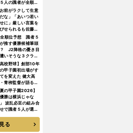
５人の識者が全順位
大胆予想
お前がラクして生意
だな」「あいつ若い
せに」厳しい言葉を
びせられるも佐藤慎
郎が貫いた誇りとフ
1全順位予想 識者５
ンへの思い
が推す優勝候補筆頭
？ J2降格の憂き目
遭いそうな３クラブ
は？
高校野球】創部10年
の甲子園初出場がす
てを変えた 健大高
・青栁監督が語る
機動破壊」はこうし
夏の甲子園2026】
生まれた
優勝は横浜じゃな
」 波乱必至の組み合
せで識者５人が選ん
優勝校はここだ！
見る