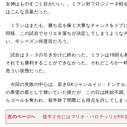
女神はものすごく目がいい』。ミラン対フロジノーネ戦
はこんな言葉だった。
ミランはまたも、勝ち点を稼ぐ大事なチャンスをドブに
同様、この試合でセリエＢ落ちが決定してしまうような
い、今シーズン何度目だろう。
試合は３－３の引き分けに終わった。ミランは19回も
それでも勝利することができなかった。それどころか一
危うい状態だった。
今回の失敗の中心は、若きGKジャンルイジ・ドンナル
の希望の星として輝いていた彼だが、この日は終始不調
らゴールを奪われ、前半終了間際にも得点を許してしま
次のページへ
後半２分にはマリオ・バロテッリがPK
ス・バッカがやっと１点を返したと思ったら、今度はア