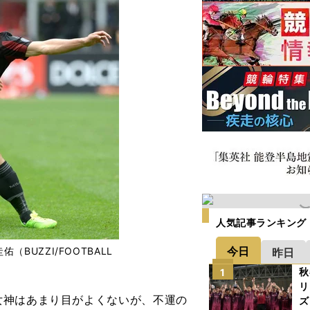
人気記事ランキング
今日
BUZZI/FOOTBALL
昨日
秋
1
リ
神はあまり目がよくないが、不運の
ズ