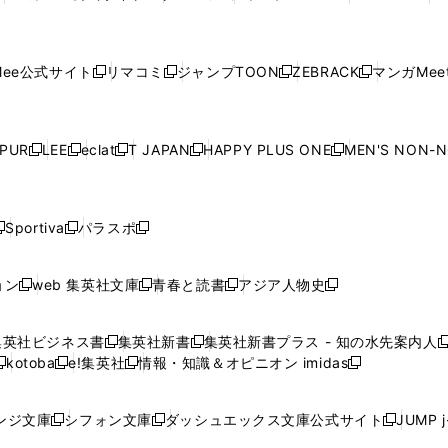
ウ
ィ
ウ
ィ
ウ
ィ
ウ
で
で
ウ
で
で
で
し
し
し
し
し
ィ
ン
ィ
ン
ィ
ン
ィ
開
開
で
開
開
開
い
い
い
い
い
ン
ド
ン
ド
ン
ド
ン
く
く
開
く
く
く
ウ
ウ
ウ
ウ
ウ
ド
ウ
ド
ウ
ド
ウ
ド
ee公式サイト
リマコミ
ジャンプTOON
ZEBRACK
マンガMeet
く
新
新
新
新
ィ
ィ
ィ
ィ
ィ
ウ
で
ウ
で
ウ
で
ウ
し
し
し
し
ン
ン
ン
ン
ン
で
開
で
開
で
開
で
い
い
い
い
ド
ド
ド
ド
ド
開
く
開
く
開
く
開
ウ
ウ
ウ
ウ
ウ
ウ
ウ
ウ
ウ
PUR
LEE
eclat
T JAPAN
HAPPY PLUS ONE
MEN'S NON-
く
く
く
く
新
新
新
新
新
ィ
ィ
ィ
ィ
で
で
で
で
で
し
し
し
し
し
ン
ン
ン
ン
開
開
開
開
開
い
い
い
い
い
ド
ド
ド
ド
く
く
く
く
く
ウ
ウ
ウ
ウ
ウ
ウ
ウ
ウ
ウ
Sportiva
パラスポ
新
新
ィ
ィ
ィ
ィ
ィ
で
で
で
で
し
し
し
ン
ン
ン
ン
ン
開
開
開
開
い
い
い
ド
ド
ド
ド
ド
ョン
web 集英社文庫
青春と読書
アジア人物史
く
く
く
く
新
新
新
新
ウ
ウ
ウ
ウ
ウ
ウ
ウ
ウ
し
し
し
し
ィ
ィ
ィ
で
で
で
で
で
い
い
い
い
ン
ン
ン
集英社ビジネス書
集英社新書
集英社新書プラス - 知の水先案内人
開
開
開
開
開
新
新
新
ウ
ウ
ウ
ウ
ド
ド
ド
kotoba
e!集英社
情報・知識＆オピニオン imidas
く
く
く
く
く
新
し
新
し
新
ィ
ィ
ィ
ィ
ウ
ウ
ウ
し
し
い
し
い
し
ン
ン
ン
ン
で
で
で
い
い
ウ
い
ウ
い
ド
ド
ド
ド
ンジ文庫
シフォン文庫
ダッシュエックス文庫公式サイト
JUMP 
開
開
開
新
新
新
ウ
ウ
ィ
ウ
ィ
ウ
ウ
ウ
ウ
ウ
く
く
く
し
し
し