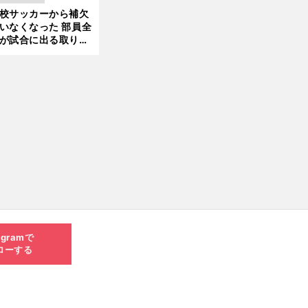
きているのか
校サッカーから補欠
更新
いなくなった 部員全
が試合に出る取り組
が進んでいる
agramで
ローする