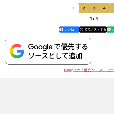
とんど見られない。スクデットはこの時点ですでに失っ
し、ヨーロッパカップ出場圏
1
2
3
4
のページへ
1 / 4
いいね
Xでポストする
line
faceboo
x
k
Googleの「優先ソース」に
。
カ
」