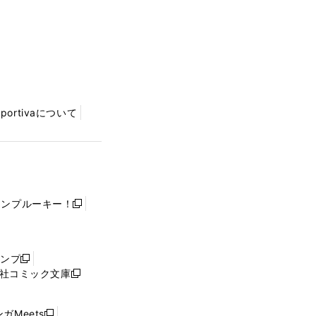
Sportivaについて
ャンプルーキー！
新
し
い
ウ
ャンプ
新
ィ
社コミック文庫
し
新
ン
い
し
ド
ウ
い
ウ
ガMeets