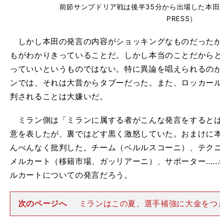
前節サンプドリア戦は後半35分から出場した本田圭佑（
PRESS）
しかし本田の発言の内容がショッキングなものだったか
もがわかりきっていることだ。しかし本当のことだから
っていいというものではない。特に異論を唱えられるの
ンでは、それは大昔からタブーだった。また、ロッカー
判されることは大嫌いだ。
ミラン側は「ミランに属する者がこんな発言をするとは
意を表したが、裏ではどす黒く激怒していた。おまけに
んべんなく批判した。チーム（ベルルスコーニ）、テク
メルカート（移籍市場、ガッリアーニ）、サポーター....
ルカートについての発言だろう。
次のページへ
ミランはこの夏、選手補強に大金をつ
カ、ルイス・アドリアーノ、ロマニョーリを獲得したが