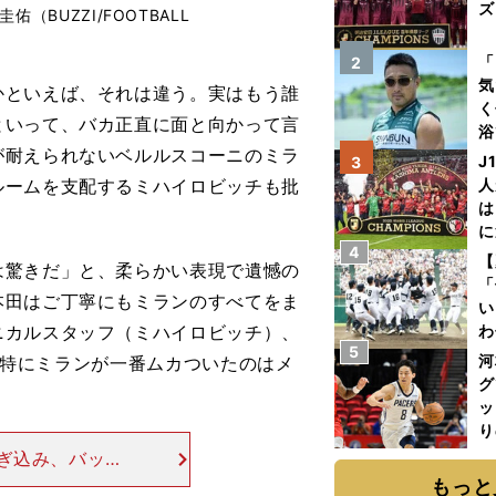
ズ
BUZZI/FOOTBALL
を
「
2
気
といえば、それは違う。実はもう誰
く
といって、バカ正直に面と向かって言
浴
が耐えられないベルルスコーニのミラ
太
J
3
ァ
ルームを支配するミハイロビッチも批
人
は
に
4
と
【
驚きだ」と、柔らかい表現で遺憾の
「
本田はご丁寧にもミランのすべてをま
い
ニカルスタッフ（ミハイロビッチ）、
わ
5
だ
河
..特にミランが一番ムカついたのはメ
グ
ッ
り
糧
ぎ込み、バッ
は
、その効果はほ
もっと