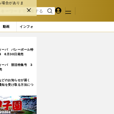
る場合がありま
マイペ
閉じ
検索
メニュ
ー
る
す
ジ
る
動画
インフォ
」
ィーバ バレーボール特
.4 6月30日発売
ィーバ 部活特集号 3
売
などのお知らせが届く
通知を受け取る方法につ