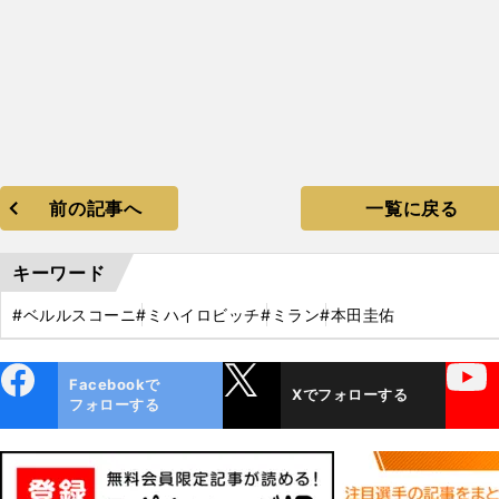
前の記事へ
一覧に戻る
キーワード
#ベルルスコーニ
#ミハイロビッチ
#ミラン
#本田圭佑
ebo
X
YouTube
Facebookで
Xでフォローする
ok
フォローする