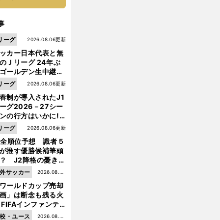
事
リーグ
2026.08.06更新
ッカー日本代表と無
のＪリーグ 24年ぶ
ゴールデン生中継の
幕戦でヘタな試合は
リーグ
2026.08.06更新
せられない
春制が導入されたJ1
ーグ2026－27シー
ンの行方はいかに!?
５人の識者が全順位
リーグ
2026.08.06更新
大胆予想
1全順位予想 識者５
が推す優勝候補筆頭
？ J2降格の憂き目
遭いそうな３クラブ
外サッカー
2026.08.05
は？
ワールドカップ売却
更新
前
画」は断念も残る火
へ
 FIFAインファンテ
ーノ会長体制に何が
校・ユース
2026.08.05