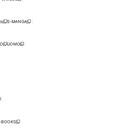
新
ィ
ウ
で
し
ン
ィ
開
い
ド
ン
く
ウ
ウ
ド
s
S-MANGA
新
新
ィ
で
ウ
し
し
ン
開
で
い
い
ド
く
開
ウ
ウ
ウ
NO
UOMO
く
新
新
ィ
ィ
で
し
し
ン
ン
開
い
い
ド
ド
く
ウ
ウ
ウ
ウ
ィ
ィ
で
で
ン
ン
開
開
ド
ド
く
く
ウ
ウ
で
で
開
開
く
く
し
い
ウ
j-BOOKS
新
ィ
し