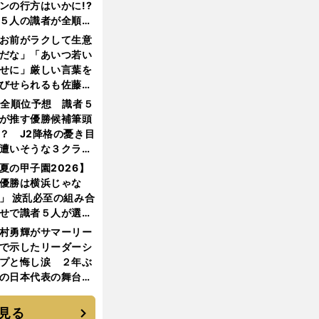
ンの行方はいかに!?
５人の識者が全順位
大胆予想
お前がラクして生意
だな」「あいつ若い
せに」厳しい言葉を
びせられるも佐藤慎
郎が貫いた誇りとフ
1全順位予想 識者５
ンへの思い
が推す優勝候補筆頭
？ J2降格の憂き目
遭いそうな３クラブ
は？
夏の甲子園2026】
優勝は横浜じゃな
」 波乱必至の組み合
せで識者５人が選ん
優勝校はここだ！
村勇輝がサマーリー
で示したリーダーシ
プと悔し涙 ２年ぶ
の日本代表の舞台を
に３年目のNBA挑戦
続く
見る