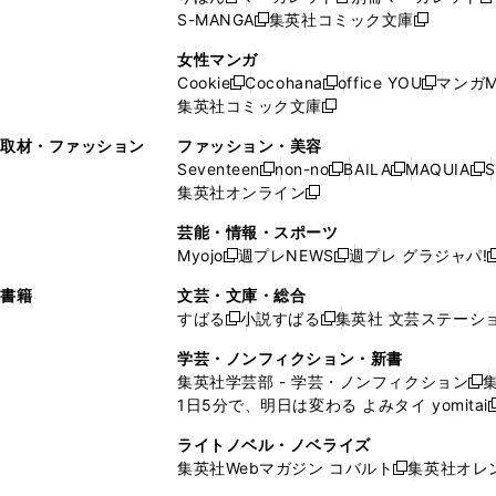
新
新
新
ウ
ィ
ウ
ウ
で
で
ウ
S-MANGA
集英社コミック文庫
し
新
し
新
ィ
ン
ィ
で
開
開
で
い
し
い
し
ン
ド
ン
女性マンガ
開
く
く
開
ウ
い
ウ
い
ド
ウ
ド
Cookie
Cocohana
office YOU
マンガM
く
く
新
新
新
ィ
ウ
ィ
ウ
ウ
で
ウ
集英社コミック文庫
し
新
し
し
ン
ィ
ン
ィ
で
開
で
い
し
い
い
ド
ン
ド
ン
取材・ファッション
ファッション・美容
開
く
開
ウ
い
ウ
ウ
ウ
ド
ウ
ド
Seventeen
non-no
BAILA
MAQUIA
S
く
く
新
新
新
新
ィ
ウ
ィ
ィ
で
ウ
で
ウ
集英社オンライン
し
新
し
し
し
ン
ィ
ン
ン
開
で
開
で
い
し
い
い
い
ド
ン
ド
ド
芸能・情報・スポーツ
く
開
く
開
ウ
い
ウ
ウ
ウ
ウ
ド
ウ
ウ
Myojo
週プレNEWS
週プレ グラジャパ!
く
く
新
新
新
ィ
ウ
ィ
ィ
ィ
で
ウ
で
で
し
し
ン
ィ
ン
ン
ン
書籍
文芸・文庫・総合
開
で
開
開
い
い
ド
ン
ド
ド
ド
すばる
小説すばる
集英社 文芸ステーシ
く
開
く
く
新
新
ウ
ウ
ウ
ド
ウ
ウ
ウ
く
し
し
ィ
ィ
学芸・ノンフィクション・新書
で
ウ
で
で
で
い
い
ン
ン
集英社学芸部 - 学芸・ノンフィクション
開
で
開
開
開
新
ウ
ウ
ド
ド
1日5分で、明日は変わる よみタイ yomitai
く
開
く
く
く
し
新
ィ
ィ
ウ
ウ
く
い
ン
ン
ライトノベル・ノベライズ
で
で
ウ
ド
ド
集英社Webマガジン コバルト
集英社オレ
開
開
新
ィ
ウ
ウ
く
く
し