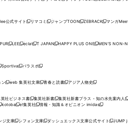
新
新
新
新
ウ
ィ
ウ
ィ
ウ
ィ
ウ
で
で
ウ
で
で
で
し
し
し
し
し
ィ
ン
ィ
ン
ィ
ン
ィ
開
開
で
開
開
開
い
い
い
い
い
ン
ド
ン
ド
ン
ド
ン
く
く
開
く
く
く
ウ
ウ
ウ
ウ
ウ
ド
ウ
ド
ウ
ド
ウ
ド
ee公式サイト
リマコミ
ジャンプTOON
ZEBRACK
マンガMeet
く
新
新
新
新
ィ
ィ
ィ
ィ
ィ
ウ
で
ウ
で
ウ
で
ウ
し
し
し
し
ン
ン
ン
ン
ン
で
開
で
開
で
開
で
い
い
い
い
ド
ド
ド
ド
ド
開
く
開
く
開
く
開
ウ
ウ
ウ
ウ
ウ
ウ
ウ
ウ
ウ
PUR
LEE
eclat
T JAPAN
HAPPY PLUS ONE
MEN'S NON-
く
く
く
く
新
新
新
新
新
ィ
ィ
ィ
ィ
で
で
で
で
で
し
し
し
し
し
ン
ン
ン
ン
開
開
開
開
開
い
い
い
い
い
ド
ド
ド
ド
く
く
く
く
く
ウ
ウ
ウ
ウ
ウ
ウ
ウ
ウ
ウ
Sportiva
パラスポ
新
新
ィ
ィ
ィ
ィ
ィ
で
で
で
で
し
し
し
ン
ン
ン
ン
ン
開
開
開
開
い
い
い
ド
ド
ド
ド
ド
ョン
web 集英社文庫
青春と読書
アジア人物史
く
く
く
く
新
新
新
新
ウ
ウ
ウ
ウ
ウ
ウ
ウ
ウ
し
し
し
し
ィ
ィ
ィ
で
で
で
で
で
い
い
い
い
ン
ン
ン
集英社ビジネス書
集英社新書
集英社新書プラス - 知の水先案内人
開
開
開
開
開
新
新
新
ウ
ウ
ウ
ウ
ド
ド
ド
kotoba
e!集英社
情報・知識＆オピニオン imidas
く
く
く
く
く
新
し
新
し
新
ィ
ィ
ィ
ィ
ウ
ウ
ウ
し
し
い
し
い
し
ン
ン
ン
ン
で
で
で
い
い
ウ
い
ウ
い
ド
ド
ド
ド
ンジ文庫
シフォン文庫
ダッシュエックス文庫公式サイト
JUMP 
開
開
開
新
新
新
ウ
ウ
ィ
ウ
ィ
ウ
ウ
ウ
ウ
ウ
く
く
く
し
し
し