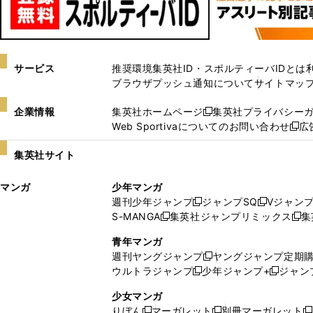
サービス
推奨環境
集英社ID・スポルティーバIDとは
ブラウザプッシュ通知について
サイトマッ
企業情報
集英社ホームページ
集英社プライバシー
新
Web Sportivaについてのお問い合わせ
広
し
新
い
し
集英社サイト
ウ
い
ィ
ウ
マンガ
少年マンガ
ン
ィ
週刊少年ジャンプ
ジャンプSQ
Vジャン
ド
ン
新
新
S-MANGA
集英社ジャンプリミックス
集
ウ
ド
新
し
し
新
で
ウ
し
い
い
し
青年マンガ
開
で
い
ウ
ウ
い
週刊ヤングジャンプ
ヤングジャンプ定期
新
く
開
ウ
ィ
ィ
ウ
ウルトラジャンプ
少年ジャンプ+
ジャン
新
し
新
く
ィ
ン
ン
ィ
し
い
し
ン
ド
ド
ン
少女マンガ
い
ウ
い
ド
ウ
ウ
ド
りぼん
マーガレット
別冊マーガレット