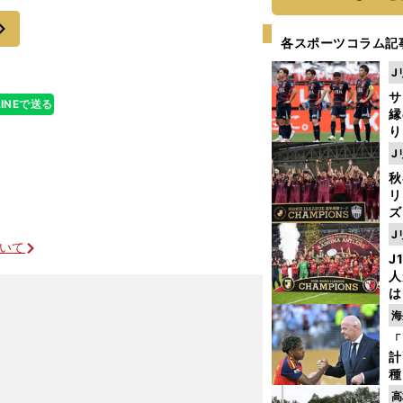
ているも同然だ
次
各スポーツコラム記
J
サ
LINEで送る
縁
り
開
J
見
秋
リ
ズ
J
を
ついて
J
人
は
に
海
と
「
計
に活路を開く
種
ィ
高