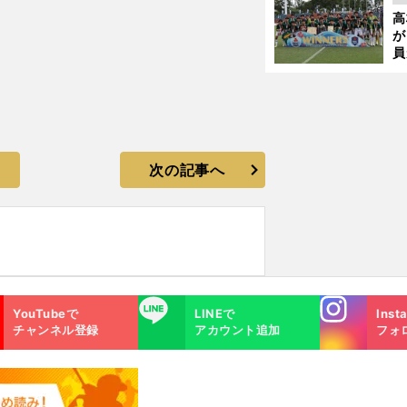
起
高
が
員
み
次の記事へ
Instagra
LINE
YouTubeで
LINEで
Inst
m
チャンネル登録
アカウント追加
フォ