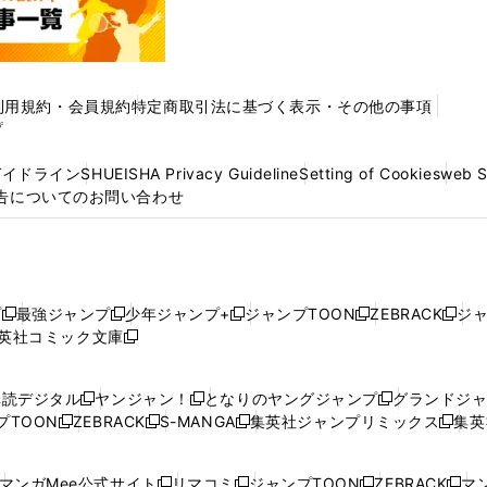
利用規約・会員規約
特定商取引法に基づく表示・その他の事項
プ
ガイドライン
SHUEISHA Privacy Guideline
Setting of Cookies
web 
告についてのお問い合わせ
プ
最強ジャンプ
少年ジャンプ+
ジャンプTOON
ZEBRACK
ジ
新
新
新
新
新
英社コミック文庫
し
新
し
し
し
し
い
い
し
い
い
い
ウ
ウ
い
ウ
ウ
ウ
購読デジタル
ヤンジャン！
となりのヤングジャンプ
グランドジ
新
新
新
ィ
ィ
ウ
ィ
ィ
ィ
プTOON
ZEBRACK
S-MANGA
集英社ジャンプリミックス
集英
新
し
新
し
新
し
新
ン
ン
ィ
ン
ン
ン
し
い
し
い
し
い
し
ド
ド
ン
ド
ド
ド
い
ウ
い
ウ
い
ウ
い
ウ
ウ
ド
ウ
ウ
ウ
マンガMee公式サイト
リマコミ
ジャンプTOON
ZEBRACK
マン