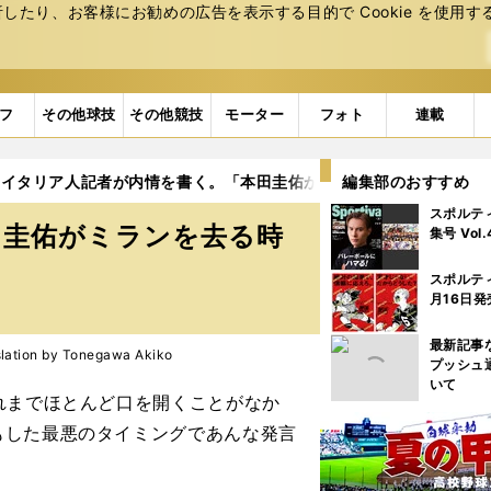
たり、お客様にお勧めの広告を表⽰する⽬的で Cookie を使⽤す
フ
その他球技
その他競技
モーター
フォト
連載
イタリア人記者が内情を書く。「本田圭佑がミランを去る時がきた
編集部のおすすめ
スポルテ
田圭佑がミランを去る時
集号 Vol
スポルテ
月16日発
最新記事
on by Tonegawa Akiko
プッシュ
いて
れまでほとんど口を開くことがなか
もした最悪のタイミングであんな発言