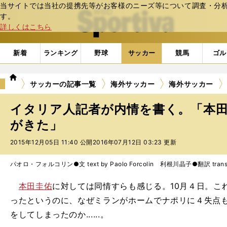
当サイトでは当社の提携先等がお客様のニーズ等について調査・分析し
web Sportiva (webスポルティーバ)
す。
詳しくはこちら
新着
ランキング
野球
サッカー
競馬
ゴル
we
サッカーの記事一覧
海外サッカー
海外サッカー
b
ス
イタリア人記者が内情を書く。「本
ポ
ル
がきた」
テ
2015年12月05日 11:40 公開
2016年07月12日 03:23 更新
ィ
ー
バ
パオロ・フォルコリン●文 text by Paolo Forcolin 利根川晶子●翻訳 translati
本田圭佑
に対しては同情すらも感じる。10月４日。こ
ったというのに、なぜミランがホームでナポリに４失点
をしてしまったのか......。