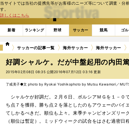
当サイトでは当社の提携先等がお客様のニーズ等について調査・分析し
web Sportiva (webスポルティーバ)
す。
詳しくはこちら
新着
ランキング
野球
サッカー
競馬
ゴル
we
サッカーの記事一覧
海外サッカー
海外サッカー
b
ス
好調シャルケ。だが中盤起用の内田
ポ
ル
2015年02月08日 08:35 公開
2016年07月12日 03:16 更新
テ
ィ
了戒美子●文 photo by Ryokai Yoshiko
photo by Mutsu Kawamori／MU
ー
バ
シャルケが好調だ。２月６日、ボルシアＭＧを１－０で
ち点７を獲得。勝ち点２を落としたのもアウェーのバイ
てしかるべきだ。順位も上々。来季チャンピオンズリー
（順位は暫定）。ミッドウィークの試合をはさむ過密日