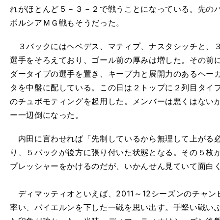
れがほとんど５－３－２で戦うことになっている。先の
ボルシアＭＧ戦もそうだった。
３バックにはヘベデス、マティプ、ナスタシッチと、３
選手をそろえており、ゴール前の厚みは増した。その前
ダータイプの選手を置き、キープ力と展開力のあるヘー
タを中盤に配している。この日は２トップに２列目タイ
のチュポモティングを起用した。メンバーは悪くはない
ー一辺倒になった。
内田に言わせれば「先制しているから無理して上がる必
り、５バックが後方に張り付いた状態となる。その５枚
プレッシャーをかけるのだが、いかんせん見ていて面白
ディマッティオといえば、2011～12シーズンのチャ
率い、バイエルンを下した一戦を思い出す。手堅い戦い