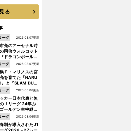
 それでもプロではな
大学進学を選ぶ理由
見る
事
リーグ
2026.08.07更新
市亮のアーセナル時
の同僚ウォルコット
『ドラゴンボール』
大好き ポドルスキは
リーグ
2026.08.07更新
向小次郎に憧れてい
浜Ｆ・マリノスの宮
亮を育てた『NARU
O』と『SLAM DUN
』 中京大中京の同
リーグ
2026.08.06更新
生・木原龍一は"ジ
ッカー日本代表と無
ンプ係"だった
のＪリーグ 24年ぶ
ゴールデン生中継の
幕戦でヘタな試合は
リーグ
2026.08.06更新
せられない
春制が導入されたJ1
ーグ2026－27シー