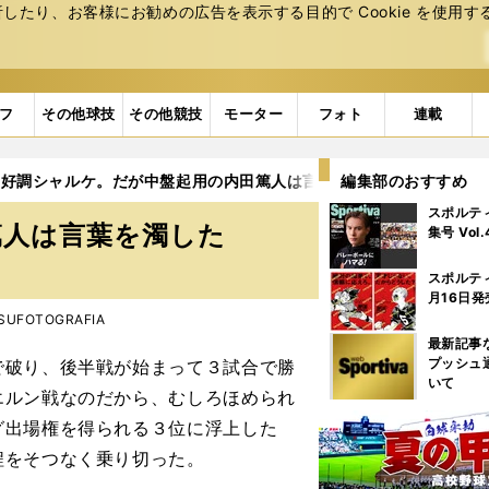
たり、お客様にお勧めの広告を表⽰する⽬的で Cookie を使⽤す
フ
その他球技
その他競技
モーター
フォト
連載
好調シャルケ。だが中盤起用の内田篤人は言葉を濁した
編集部のおすすめ
スポルテ
篤人は言葉を濁した
集号 Vol
スポルテ
月16日発
TSUFOTOGRAFIA
最新記事
プッシュ
破り、後半戦が始まって３試合で勝
いて
エルン戦なのだから、むしろほめられ
グ出場権を得られる３位に浮上した
程をそつなく乗り切った。