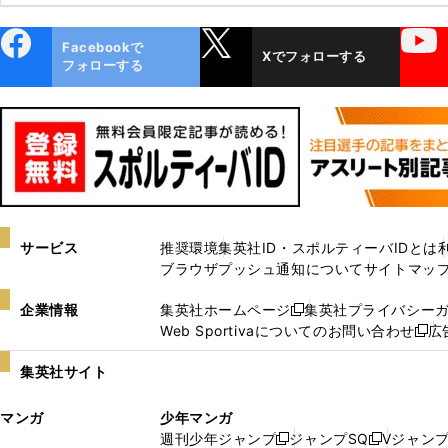
ebo
X
YouTube
Facebookで
Xでフォローする
ok
フォローする
サービス
推奨環境
集英社ID・スポルティーバIDとは
ブラウザプッシュ通知について
サイトマッ
企業情報
集英社ホームページ
集英社プライバシー
新
Web Sportivaについてのお問い合わせ
広
し
新
い
し
集英社サイト
ウ
い
ィ
ウ
マンガ
少年マンガ
ン
ィ
週刊少年ジャンプ
ジャンプSQ
Vジャン
ド
ン
新
新