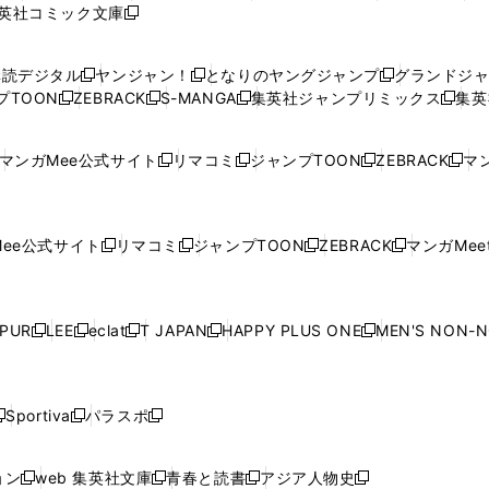
英社コミック文庫
し
新
し
し
し
し
い
い
し
い
い
い
ウ
ウ
い
ウ
ウ
ウ
購読デジタル
ヤンジャン！
となりのヤングジャンプ
グランドジ
新
新
新
ィ
ィ
ウ
ィ
ィ
ィ
プTOON
ZEBRACK
S-MANGA
集英社ジャンプリミックス
集英
新
し
新
し
新
し
新
ン
ン
ィ
ン
ン
ン
し
い
し
い
し
い
し
ド
ド
ン
ド
ド
ド
い
ウ
い
ウ
い
ウ
い
ウ
ウ
ド
ウ
ウ
ウ
マンガMee公式サイト
リマコミ
ジャンプTOON
ZEBRACK
マン
新
新
新
新
ウ
ィ
ウ
ィ
ウ
ィ
ウ
で
で
ウ
で
で
で
し
し
し
し
し
ィ
ン
ィ
ン
ィ
ン
ィ
開
開
で
開
開
開
い
い
い
い
い
ン
ド
ン
ド
ン
ド
ン
く
く
開
く
く
く
ウ
ウ
ウ
ウ
ウ
ド
ウ
ド
ウ
ド
ウ
ド
ee公式サイト
リマコミ
ジャンプTOON
ZEBRACK
マンガMeet
く
新
新
新
新
ィ
ィ
ィ
ィ
ィ
ウ
で
ウ
で
ウ
で
ウ
し
し
し
し
ン
ン
ン
ン
ン
で
開
で
開
で
開
で
い
い
い
い
ド
ド
ド
ド
ド
開
く
開
く
開
く
開
ウ
ウ
ウ
ウ
ウ
ウ
ウ
ウ
ウ
PUR
LEE
eclat
T JAPAN
HAPPY PLUS ONE
MEN'S NON-
く
く
く
く
新
新
新
新
新
ィ
ィ
ィ
ィ
で
で
で
で
で
し
し
し
し
し
ン
ン
ン
ン
開
開
開
開
開
い
い
い
い
い
ド
ド
ド
ド
く
く
く
く
く
ウ
ウ
ウ
ウ
ウ
ウ
ウ
ウ
ウ
Sportiva
パラスポ
新
新
ィ
ィ
ィ
ィ
ィ
で
で
で
で
し
し
し
ン
ン
ン
ン
ン
開
開
開
開
い
い
い
ド
ド
ド
ド
ド
ョン
web 集英社文庫
青春と読書
アジア人物史
く
く
く
く
新
新
新
新
ウ
ウ
ウ