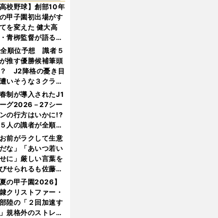
高校野球】創部10年
の甲子園初出場がす
てを変えた 健大高
・青栁監督が語る
機動破壊」はこうし
1全順位予想 識者５
生まれた
が推す優勝候補筆頭
？ J2降格の憂き目
遭いそうな３クラブ
は？
春制が導入されたJ1
ーグ2026－27シー
ンの行方はいかに!?
５人の識者が全順位
大胆予想
お前がラクして生意
だな」「あいつ若い
せに」厳しい言葉を
びせられるも佐藤慎
郎が貫いた誇りとフ
夏の甲子園2026】
ンへの思い
隷クリストファー・
部陸の「２回加速す
」規格外のストレー