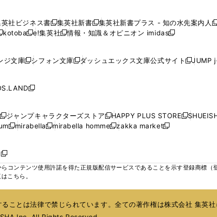
ウ
ウ
ウ
ウ
ウ
し
し
し
し
ィ
ィ
ィ
で
で
で
で
で
い
い
い
い
ン
ン
ン
集英社ビジネス書
集英社新書
集英社新書プラス - 知の水先案内人
開
開
開
開
開
新
新
新
ウ
ウ
ウ
ウ
ド
ド
ド
kotoba
e!集英社
情報・知識＆オピニオン imidas
く
く
く
く
く
新
し
新
し
新
ィ
ィ
ィ
ィ
ウ
ウ
ウ
し
し
い
し
い
し
ン
ン
ン
ン
で
で
で
い
い
ウ
い
ウ
い
ド
ド
ド
ド
ンジ文庫
シフォン文庫
ダッシュエックス文庫公式サイト
JUMP 
開
開
開
新
新
新
ウ
ウ
ィ
ウ
ィ
ウ
ウ
ウ
ウ
ウ
く
く
く
し
し
し
ィ
ィ
ン
ィ
ン
ィ
で
で
で
で
い
い
い
ン
ン
ド
ン
ド
ン
S.LAND
開
開
開
開
新
ウ
ウ
ウ
ド
ド
ウ
ド
ウ
ド
く
く
く
く
し
ィ
ィ
ィ
ウ
ウ
で
ウ
で
ウ
い
ン
ン
ン
ジャンプキャラクターズストア
HAPPY PLUS STORE
SHUEIS
で
で
開
で
開
で
新
新
新
ウ
ド
ド
ド
ium
mirabella
mirabella homme
zakka market
開
開
く
開
く
開
し
新
新
新
し
新
し
ィ
ウ
ウ
ウ
く
く
く
く
い
し
し
い
し
し
い
ン
で
で
で
ウ
い
い
ウ
い
い
ウ
ド
ボ
開
開
開
新
ィ
ウ
ウ
ィ
ウ
ウ
ィ
ウ
く
く
く
し
らコンテンツ使用許諾を得た正規版配信サービスであることを示す登録商標（登録番
ン
ィ
ィ
ン
ィ
ィ
ン
で
い
覧はこちら。
ド
ン
ン
ド
ン
ン
ド
開
ウ
ウ
ド
ド
ウ
ド
ド
ウ
く
ィ
で
ウ
ウ
で
ウ
ウ
で
ることは法律で禁じられています。全ての著作権は株式会社 集英社
ン
開
で
で
開
で
で
開
ド
HA Inc. All Rights Reserved.