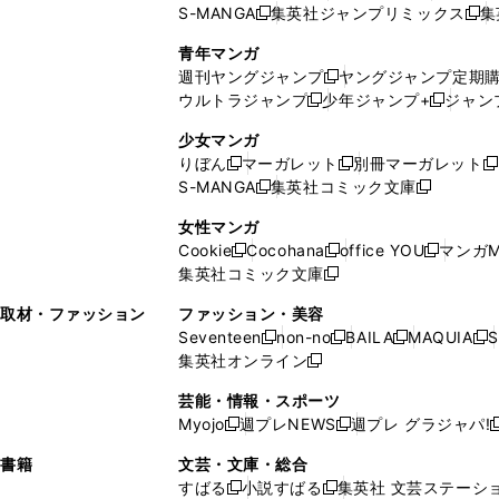
S-MANGA
集英社ジャンプリミックス
集
ウ
ド
新
し
し
新
で
ウ
し
い
い
し
青年マンガ
開
で
い
ウ
ウ
い
週刊ヤングジャンプ
ヤングジャンプ定期
新
く
開
ウ
ィ
ィ
ウ
ウルトラジャンプ
少年ジャンプ+
ジャン
新
し
新
く
ィ
ン
ン
ィ
し
い
し
ン
ド
ド
ン
少女マンガ
い
ウ
い
ド
ウ
ウ
ド
りぼん
マーガレット
別冊マーガレット
新
新
新
ウ
ィ
ウ
ウ
で
で
ウ
S-MANGA
集英社コミック文庫
し
新
し
新
ィ
ン
ィ
で
開
開
で
い
し
い
し
ン
ド
ン
女性マンガ
開
く
く
開
ウ
い
ウ
い
ド
ウ
ド
Cookie
Cocohana
office YOU
マンガM
く
く
新
新
新
ィ
ウ
ィ
ウ
ウ
で
ウ
集英社コミック文庫
し
新
し
し
ン
ィ
ン
ィ
で
開
で
い
し
い
い
ド
ン
ド
ン
取材・ファッション
ファッション・美容
開
く
開
ウ
い
ウ
ウ
ウ
ド
ウ
ド
Seventeen
non-no
BAILA
MAQUIA
S
く
く
新
新
新
新
ィ
ウ
ィ
ィ
で
ウ
で
ウ
集英社オンライン
し
新
し
し
し
ン
ィ
ン
ン
開
で
開
で
い
し
い
い
い
ド
ン
ド
ド
芸能・情報・スポーツ
く
開
く
開
ウ
い
ウ
ウ
ウ
ウ
ド
ウ
ウ
Myojo
週プレNEWS
週プレ グラジャパ!
く
く
新
新
新
ィ
ウ
ィ
ィ
ィ
で
ウ
で
で
し
し
ン
ィ
ン
ン
ン
書籍
文芸・文庫・総合
開
で
開
開
い
い
ド
ン
ド
ド
ド
すばる
小説すばる
集英社 文芸ステーシ
く
開
く
く
新
新
ウ
ウ