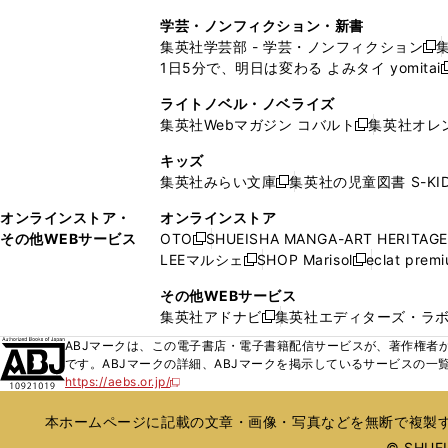
ウ
ド
ウ
ウ
ウ
く
し
し
ィ
ィ
学芸・ノンフィクション・新書
で
ウ
で
で
で
い
い
ン
ン
集英社学芸部 - 学芸・ノンフィクション
開
で
開
開
開
新
ウ
ウ
ド
ド
1日5分で、明日は変わる よみタイ yomitai
く
開
く
く
く
し
新
ィ
ィ
ウ
ウ
く
い
ン
ン
ライトノベル・ノベライズ
で
で
ウ
ド
ド
集英社Webマガジン コバルト
集英社オレ
開
開
新
ィ
ウ
ウ
く
く
し
ン
キッズ
で
で
い
ド
集英社みらい文庫
集英社の児童図書 S-KID
開
開
新
ウ
ウ
く
く
し
ィ
オンラインストア・
オンラインストア
で
い
ン
その他WEBサービス
OTO
SHUEISHA MANGA-ART HERITAGE
開
新
ウ
ド
LEEマルシェ
SHOP Marisol
eclat prem
く
し
新
新
ィ
ウ
い
し
し
ン
その他WEBサービス
で
ウ
い
い
ド
集英社アドナビ
集英社エディターズ・ラ
開
新
ィ
ウ
ウ
ウ
く
し
ABJマークは、この電子書店・電子書籍配信サービスが、著作権者か
ン
ィ
ィ
で
い
です。ABJマークの詳細、ABJマークを掲示しているサービスの一
ド
ン
ン
開
https://aebs.or.jp/
ウ
新
ウ
ド
ド
く
し
ィ
で
ウ
ウ
い
本ホームページに記載の文章・画像・写真などを無断で複製す
ン
開
で
で
ウ
ド
© SHUEIS