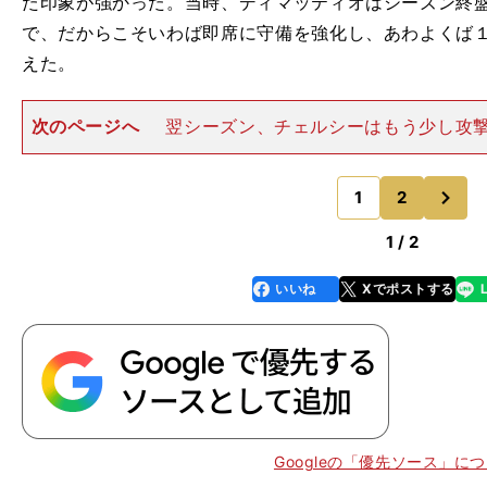
た印象が強かった。当時、ディマッティオはシーズン終
で、だからこそいわば即席に守備を強化し、あわよくば
えた。
次のページへ
翌シーズン、チェルシーはもう少し攻
いた、言ってみればまともなサッカーに着手したと思わ
か結果が出ず、彼は早々にチームを去った。それ以来、
次
クを経て監督業に復帰した
1
2
のページへ
1 / 2
いいね
Xでポストする
line
faceboo
x
k
Googleの「優先ソース」に