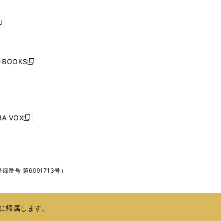
ウ
ウ
で
で
開
開
く
く
し
い
ウ
j-BOOKS
新
ィ
し
ン
い
ド
ウ
ウ
ィ
で
ン
HA VOX
開
新
ド
く
し
ウ
い
で
ウ
開
ィ
く
号 第6091713号）
ン
ド
ウ
で
に帰属します。
開