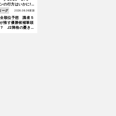
ンの行方はいかに!?
前
へ
５人の識者が全順位
リーグ
2026.08.06更新
大胆予想
1全順位予想 識者５
が推す優勝候補筆頭
？ J2降格の憂き目
遭いそうな３クラブ
は？