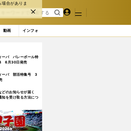
る場合がありま
マイペ
閉じ
検索
メニュ
ー
る
す
ジ
る
動画
インフォ
ィーバ バレーボール特
.4 6月30日発売
ィーバ 部活特集号 3
売
などのお知らせが届く
通知を受け取る方法につ