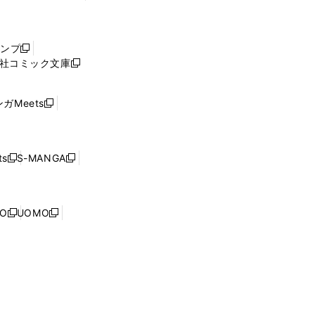
し
い
ウ
ャンプ
新
ィ
社コミック文庫
し
新
ン
い
し
ド
ウ
い
ウ
ガMeets
新
ィ
ウ
で
し
ン
ィ
開
い
ド
ン
く
ウ
ウ
ド
s
S-MANGA
新
新
ィ
で
ウ
し
し
ン
開
で
い
い
ド
く
開
ウ
ウ
ウ
NO
UOMO
く
新
新
ィ
ィ
で
し
し
ン
ン
開
い
い
ド
ド
く
ウ
ウ
ウ
ウ
ィ
ィ
で
で
ン
ン
開
開
ド
ド
く
く