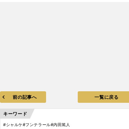
、
香川真司にひと筋の光を見た
前の記事へ
一覧に戻る
キーワード
#シャルケ
#フンテラール
#内田篤人