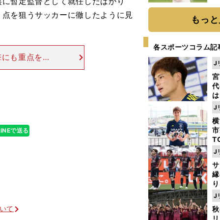
盤に暫定監督として就任したばかり
ト
１点を狙うサッカーに徹したように見
く
もっと
各スポーツコラム記
撃にも重点を置
J
れたが、なかな
宮
約２年のブラン
代
は
が
J
日
横
た
市
LINEで送る
T
K
J
級
サ
ャ
縁
り
開
J
見
ついて
秋
リ