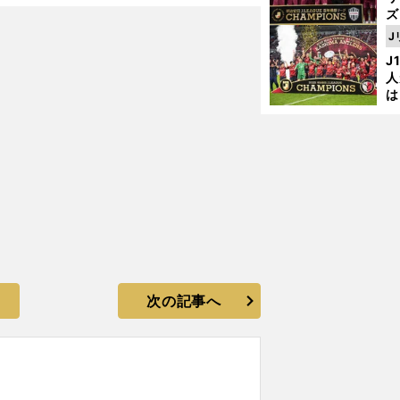
ズ
J
を
J
人
は
に
と
次の記事へ