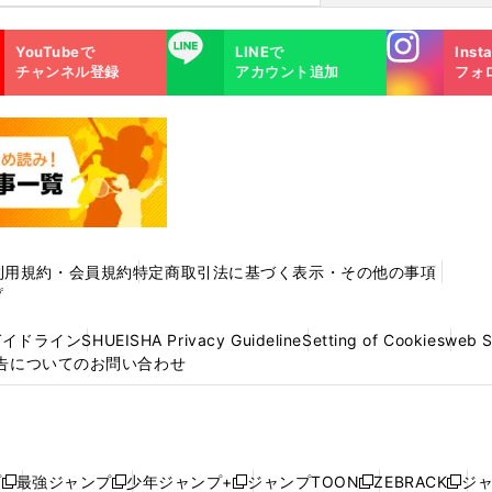
Instagra
LINE
YouTubeで
LINEで
Inst
m
チャンネル登録
アカウント追加
フォ
利用規約・会員規約
特定商取引法に基づく表示・その他の事項
プ
ガイドライン
SHUEISHA Privacy Guideline
Setting of Cookies
web 
告についてのお問い合わせ
プ
最強ジャンプ
少年ジャンプ+
ジャンプTOON
ZEBRACK
ジ
新
新
新
新
新