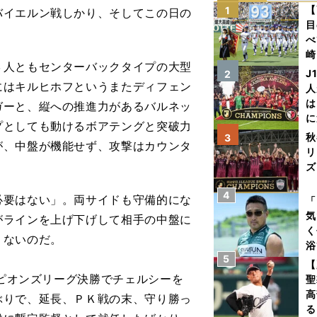
【
1
バイエルン戦しかり、そしてこの日の
目
べ
崎
人ともセンターバックタイプの大型
「
J
2
て
にはキルヒホフというまたディフェン
人
は
ガーと、縦への推進力があるバルネッ
に
プとしても動けるボアテングと突破力
と
秋
3
が、中盤が機能せず、攻撃はカウンタ
リ
ズ
4
を
要はない」。両サイドも守備的にな
「
気
がラインを上げ下げして相手の中盤に
く
くないのだ。
浴
5
太
【
ァ
ンピオンズリーグ決勝でチェルシーを
聖
高
ぶりで、延長、ＰＫ戦の末、守り勝っ
る