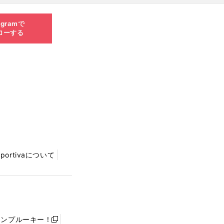
agramで
ローする
Sportivaについて
ャンプルーキー！
新