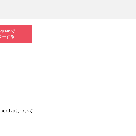
agramで
ローする
Sportivaについて