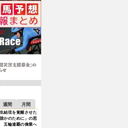
週間
月間
生結弦を覚醒させた
誰かのために」の思
 五輪連覇の偉業へ