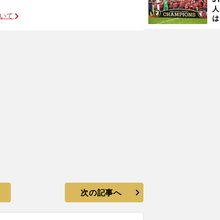
人
ついて
は
に
と
次の記事へ