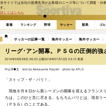
当サイトでは当社の提携先等がお客様のニーズ等について調査・分析し
web Sportiva (webスポルティーバ)
す。
詳しくはこちら
新着
ランキング
野球
サッカー
競馬
ゴル
we
サッカーの記事一覧
海外サッカー
海外サッカー
b
ス
リーグ･アン開幕。ＰＳＧの圧倒的強
ポ
ル
2014年08月08日 06:35 公開
2016年07月12日 03:13 更新
テ
ィ
中山淳●文 text by Nakayama Atsushi photo by AFLO
ー
バ
「ストップ・ザ・パリ！」
現地８月８日から新シーズンの開幕を迎えるフランスリ
ろは、このひと言に尽きる。もちろんパリとは、現在リ
（ＰＳＧ）のことである。