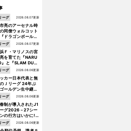
事
リーグ
2026.08.07更新
市亮のアーセナル時
の同僚ウォルコット
『ドラゴンボール』
大好き ポドルスキは
リーグ
2026.08.07更新
向小次郎に憧れてい
浜Ｆ・マリノスの宮
亮を育てた『NARU
O』と『SLAM DUN
』 中京大中京の同
リーグ
2026.08.06更新
生・木原龍一は"ジ
ッカー日本代表と無
ンプ係"だった
のＪリーグ 24年ぶ
ゴールデン生中継の
幕戦でヘタな試合は
リーグ
2026.08.06更新
せられない
春制が導入されたJ1
ーグ2026－27シー
ンの行方はいかに!?
５人の識者が全順位
リーグ
2026.08.06更新
大胆予想
1全順位予想 識者５