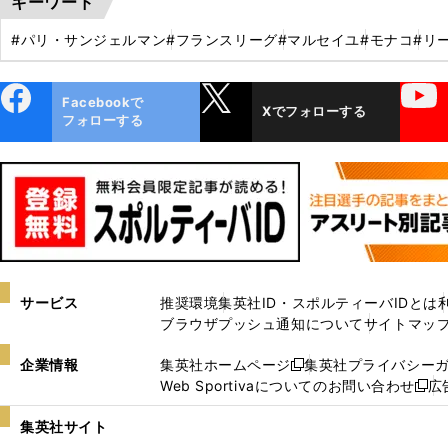
キーワード
#パリ・サンジェルマン
#フランスリーグ
#マルセイユ
#モナコ
#リ
ebo
X
YouTube
Facebookで
Xでフォローする
ok
フォローする
サービス
推奨環境
集英社ID・スポルティーバIDとは
ブラウザプッシュ通知について
サイトマッ
企業情報
集英社ホームページ
集英社プライバシー
新
Web Sportivaについてのお問い合わせ
広
し
新
い
し
集英社サイト
ウ
い