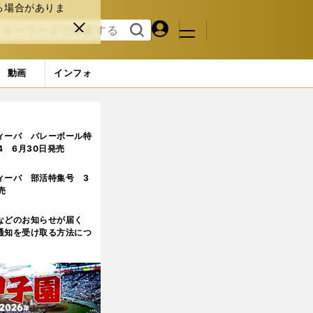
る場合がありま
マイペ
閉じ
検索
メニュ
ー
る
す
ジ
る
動画
インフォ
ィーバ バレーボール特
.4 6月30日発売
ィーバ 部活特集号 3
売
などのお知らせが届く
通知を受け取る方法につ