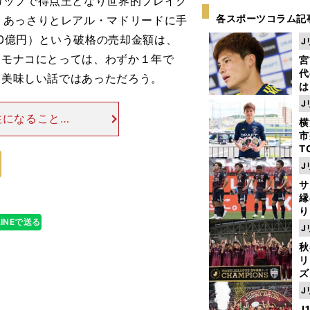
ップで得点王となり世界的ブレイク
各スポーツコラム記
、あっさりとレアル・マドリードに手
10億円）という破格の売却金額は、
J
たモナコにとっては、わずか１年で
宮
代
、美味しい話ではあっただろう。
は
が
J
日
柱になることを
横
た
のではないか。
市
レアル・マドリ
T
K
J
級
サ
ャ
縁
り
LINEで送る
開
J
見
秋
リ
ズ
J
を
J