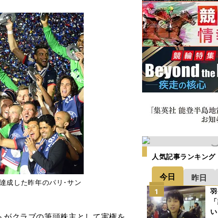
人気記事ランキング
今日
昨日
達成した昨年のパリ･サン
羽
1
「
い
トがクラブの筆頭株主として実権を