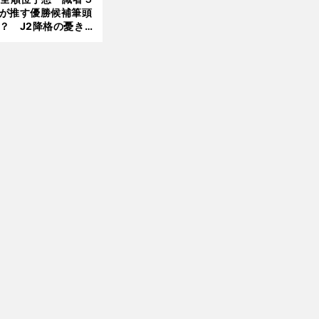
が推す優勝候補筆頭
？ J2降格の憂き目
前
遭いそうな３クラブ
へ
は？