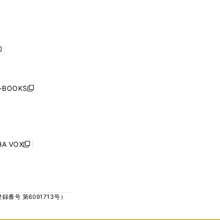
で
で
ン
ン
開
開
ド
ド
く
く
ウ
ウ
で
で
開
開
く
く
し
い
ウ
j-BOOKS
新
ィ
し
ン
い
ド
ウ
ウ
ィ
で
ン
HA VOX
開
新
ド
く
し
ウ
い
で
ウ
開
ィ
く
号 第6091713号）
ン
ド
ウ