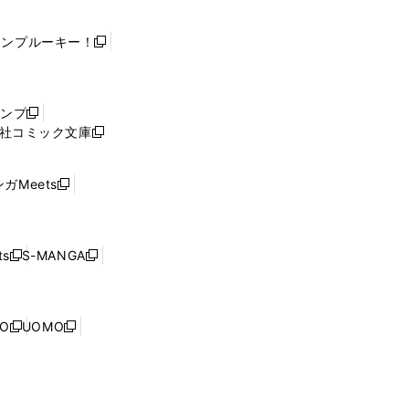
ャンプルーキー！
新
し
い
ウ
ャンプ
新
ィ
社コミック文庫
し
新
ン
い
し
ド
ウ
い
ウ
ガMeets
新
ィ
ウ
で
し
ン
ィ
開
い
ド
ン
く
ウ
ウ
ド
s
S-MANGA
新
新
ィ
で
ウ
し
し
ン
開
で
い
い
ド
く
開
ウ
ウ
ウ
NO
UOMO
く
新
新
ィ
ィ
で
し
し
ン
ン
開
い
い
ド
ド
く
ウ
ウ
ウ
ウ
ィ
ィ