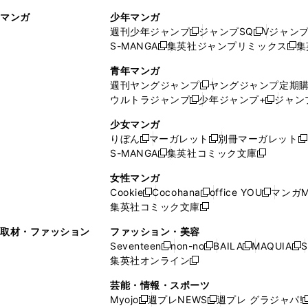
ィ
ウ
マンガ
少年マンガ
ン
ィ
週刊少年ジャンプ
ジャンプSQ
Vジャン
ド
ン
新
新
S-MANGA
集英社ジャンプリミックス
集
ウ
ド
新
し
し
新
で
ウ
し
い
い
し
青年マンガ
開
で
い
ウ
ウ
い
週刊ヤングジャンプ
ヤングジャンプ定期
新
く
開
ウ
ィ
ィ
ウ
ウルトラジャンプ
少年ジャンプ+
ジャン
新
し
新
く
ィ
ン
ン
ィ
し
い
し
ン
ド
ド
ン
少女マンガ
い
ウ
い
ド
ウ
ウ
ド
りぼん
マーガレット
別冊マーガレット
新
新
新
ウ
ィ
ウ
ウ
で
で
ウ
S-MANGA
集英社コミック文庫
し
新
し
新
ィ
ン
ィ
で
開
開
で
い
し
い
し
ン
ド
ン
女性マンガ
開
く
く
開
ウ
い
ウ
い
ド
ウ
ド
Cookie
Cocohana
office YOU
マンガM
く
く
新
新
新
ィ
ウ
ィ
ウ
ウ
で
ウ
集英社コミック文庫
し
新
し
し
ン
ィ
ン
ィ
で
開
で
い
し
い
い
ド
ン
ド
ン
取材・ファッション
ファッション・美容
開
く
開
ウ
い
ウ
ウ
ウ
ド
ウ
ド
Seventeen
non-no
BAILA
MAQUIA
S
く
く
新
新
新
新
ィ
ウ
ィ
ィ
で
ウ
で
ウ
集英社オンライン
し
新
し
し
し
ン
ィ
ン
ン
開
で
開
で
い
し
い
い
い
ド
ン
ド
ド
芸能・情報・スポーツ
く
開
く
開
ウ
い
ウ
ウ
ウ
ウ
ド
ウ
ウ
Myojo
週プレNEWS
週プレ グラジャパ!
く
く
新
新
新
ィ
ウ
ィ
ィ
ィ