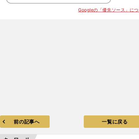
Googleの「優先ソース」に
。
バーゼル選択は正しかった
前の記事へ
一覧に戻る