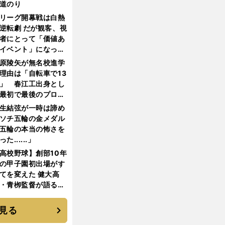
道のり
リーグ開幕戦は白熱
逆転劇 だが観客、視
者にとって「価値あ
イベント」になって
たか
原陵矢が無名校進学
理由は「自転車で13
」 春江工出身とし
最初で最後のプロ野
選手となった
生結弦が一時は諦め
ソチ五輪の金メダル
五輪の本当の怖さを
った......」
高校野球】創部10年
の甲子園初出場がす
てを変えた 健大高
・青栁監督が語る
機動破壊」はこうし
生まれた
見る