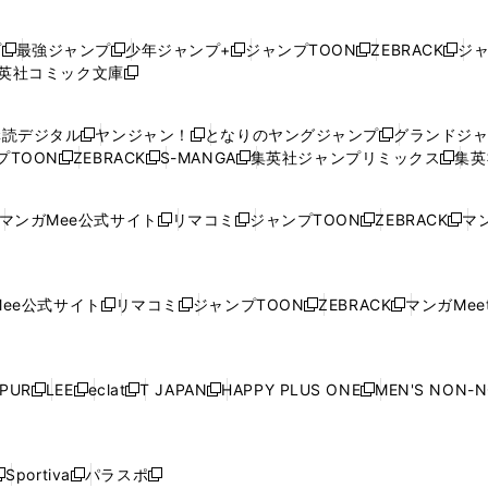
プ
最強ジャンプ
少年ジャンプ+
ジャンプTOON
ZEBRACK
ジ
新
新
新
新
新
英社コミック文庫
し
新
し
し
し
し
い
い
し
い
い
い
ウ
ウ
い
ウ
ウ
ウ
購読デジタル
ヤンジャン！
となりのヤングジャンプ
グランドジ
新
新
新
ィ
ィ
ウ
ィ
ィ
ィ
プTOON
ZEBRACK
S-MANGA
集英社ジャンプリミックス
集英
新
し
新
し
新
し
新
ン
ン
ィ
ン
ン
ン
し
い
し
い
し
い
し
ド
ド
ン
ド
ド
ド
い
ウ
い
ウ
い
ウ
い
ウ
ウ
ド
ウ
ウ
ウ
マンガMee公式サイト
リマコミ
ジャンプTOON
ZEBRACK
マン
新
新
新
新
ウ
ィ
ウ
ィ
ウ
ィ
ウ
で
で
ウ
で
で
で
し
し
し
し
し
ィ
ン
ィ
ン
ィ
ン
ィ
開
開
で
開
開
開
い
い
い
い
い
ン
ド
ン
ド
ン
ド
ン
く
く
開
く
く
く
ウ
ウ
ウ
ウ
ウ
ド
ウ
ド
ウ
ド
ウ
ド
ee公式サイト
リマコミ
ジャンプTOON
ZEBRACK
マンガMeet
く
新
新
新
新
ィ
ィ
ィ
ィ
ィ
ウ
で
ウ
で
ウ
で
ウ
し
し
し
し
ン
ン
ン
ン
ン
で
開
で
開
で
開
で
い
い
い
い
ド
ド
ド
ド
ド
開
く
開
く
開
く
開
ウ
ウ
ウ
ウ
ウ
ウ
ウ
ウ
ウ
PUR
LEE
eclat
T JAPAN
HAPPY PLUS ONE
MEN'S NON-
く
く
く
く
新
新
新
新
新
ィ
ィ
ィ
ィ
で
で
で
で
で
し
し
し
し
し
ン
ン
ン
ン
開
開
開
開
開
い
い
い
い
い
ド
ド
ド
ド
く
く
く
く
く
ウ
ウ
ウ
ウ
ウ
ウ
ウ
ウ
ウ
Sportiva
パラスポ
新
新
ィ
ィ
ィ
ィ
ィ