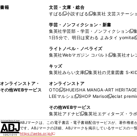
で
ウ
で
で
し
し
ン
ィ
ン
ン
ン
書籍
文芸・文庫・総合
開
で
開
開
い
い
ド
ン
ド
ド
ド
すばる
小説すばる
集英社 文芸ステーシ
く
開
く
く
新
新
ウ
ウ
ウ
ド
ウ
ウ
ウ
く
し
し
ィ
ィ
学芸・ノンフィクション・新書
で
ウ
で
で
で
い
い
ン
ン
集英社学芸部 - 学芸・ノンフィクション
開
で
開
開
開
新
ウ
ウ
ド
ド
1日5分で、明日は変わる よみタイ yomitai
く
開
く
く
く
し
新
ィ
ィ
ウ
ウ
く
い
ン
ン
ライトノベル・ノベライズ
で
で
ウ
ド
ド
集英社Webマガジン コバルト
集英社オレ
開
開
新
ィ
ウ
ウ
く
く
し
ン
キッズ
で
で
い
ド
集英社みらい文庫
集英社の児童図書 S-KID
開
開
新
ウ
ウ
く
く
し
ィ
オンラインストア・
オンラインストア
で
い
ン
その他WEBサービス
OTO
SHUEISHA MANGA-ART HERITAGE
開
新
ウ
ド
LEEマルシェ
SHOP Marisol
eclat prem
く
し
新
新
ィ
ウ
い
し
し
ン
その他WEBサービス
で
ウ
い
い
ド
集英社アドナビ
集英社エディターズ・ラ
開
新
ィ
ウ
ウ
ウ
く
し
ABJマークは、この電子書店・電子書籍配信サービスが、著作権者か
ン
ィ
ィ
で
い
です。ABJマークの詳細、ABJマークを掲示しているサービスの一
ド
ン
ン
開
https://aebs.or.jp/
ウ
新
ウ
ド
ド