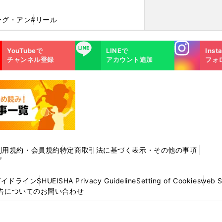
ーグ・アン
#リール
Instagra
LINE
YouTubeで
LINEで
Inst
m
チャンネル登録
アカウント追加
フォ
利用規約・会員規約
特定商取引法に基づく表示・その他の事項
プ
ガイドライン
SHUEISHA Privacy Guideline
Setting of Cookies
web 
告についてのお問い合わせ