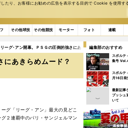
たり、お客様にお勧めの広告を表⽰する⽬的で Cookie を使⽤す
フ
その他球技
その他競技
モーター
フォト
連載
リーグ･アン開幕。ＰＳＧの圧倒的強さにあきらめムード？
編集部のおすすめ
スポルテ
さにあきらめムード？
集号 Vol
スポルテ
月16日発
最新記事
プッシュ
いて
ーグ「リーグ・アン」最大の見どこ
ーグ２連覇中のパリ・サンジェルマン