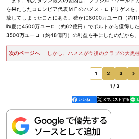
まず、戦力ダウン最大の要因は、ブラジル・ワールドカ
を果たしたコロンビア代表ＭＦのハメス・ロドリゲスを
放してしまったことにある。確かに8000万ユーロ（約1
昨夏に4500万ユーロ（約62億円）でポルトから獲得し
3500万ユーロ（約48億円）の利益を手にしたのだから
次のページへ
しかし、ハメスが今後のクラブの大黒
期待して補強したのだから、もう少し粘ってもよかった
少なくとも、まだまだ発展途上中のハメスにとっても、
次
ードでベンチを温めるリス
1
2
3
のページへ
1 / 3
いいね
Xでポストする
line
faceboo
x
k