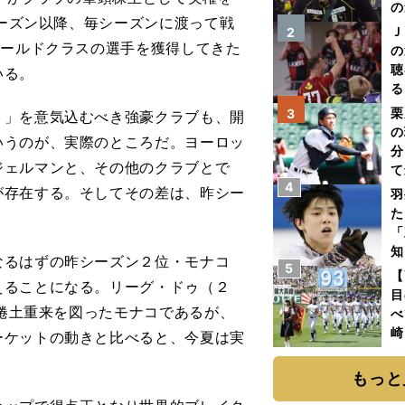
の
シーズン以降、毎シーズンに渡って戦
Ｊ
2
ワールドクラスの選手を獲得してきた
の
聴
いる。
る
い
栗
3
」を意気込むべき強豪クラブも、開
の
いうのが、実際のところだ。ヨーロッ
分
ジェルマンと、その他のクラブとで
て
4
球
が存在する。そしてその差は、昨シー
羽
た
「
知
るはずの昨シーズン２位・モナコ
5
【
えることになる。リーグ・ドゥ（２
目
て捲土重来を図ったモナコであるが、
べ
崎
ーケットの動きと比べると、今夏は実
「
て
もっと