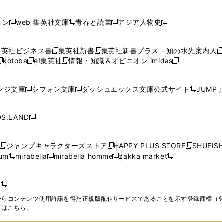
で
で
で
で
し
し
し
ン
ン
ン
ン
ン
開
開
開
開
い
い
い
ド
ド
ド
ド
ド
ョン
web 集英社文庫
青春と読書
アジア人物史
く
く
く
く
新
新
新
新
ウ
ウ
ウ
ウ
ウ
ウ
ウ
ウ
し
し
し
し
ィ
ィ
ィ
で
で
で
で
で
い
い
い
い
ン
ン
ン
集英社ビジネス書
集英社新書
集英社新書プラス - 知の水先案内人
開
開
開
開
開
新
新
新
ウ
ウ
ウ
ウ
ド
ド
ド
kotoba
e!集英社
情報・知識＆オピニオン imidas
く
く
く
く
く
新
し
新
し
新
ィ
ィ
ィ
ィ
ウ
ウ
ウ
し
し
い
し
い
し
ン
ン
ン
ン
で
で
で
い
い
ウ
い
ウ
い
ド
ド
ド
ド
ンジ文庫
シフォン文庫
ダッシュエックス文庫公式サイト
JUMP 
開
開
開
新
新
新
ウ
ウ
ィ
ウ
ィ
ウ
ウ
ウ
ウ
ウ
く
く
く
し
し
し
ィ
ィ
ン
ィ
ン
ィ
で
で
で
で
い
い
い
ン
ン
ド
ン
ド
ン
S.LAND
開
開
開
開
新
ウ
ウ
ウ
ド
ド
ウ
ド
ウ
ド
く
く
く
く
し
ィ
ィ
ィ
ウ
ウ
で
ウ
で
ウ
い
ン
ン
ン
ジャンプキャラクターズストア
HAPPY PLUS STORE
SHUEIS
で
で
開
で
開
で
新
新
新
ウ
ド
ド
ド
ium
mirabella
mirabella homme
zakka market
開
開
く
開
く
開
し
新
新
新
し
新
し
ィ
ウ
ウ
ウ
く
く
く
く
い
し
し
い
し
し
い
ン
で
で
で
ウ
い
い
ウ
い
い
ウ
ド
ボ
開
開
開
新
ィ
ウ
ウ
ィ
ウ
ウ
ィ
ウ
く
く
く
し
らコンテンツ使用許諾を得た正規版配信サービスであることを示す登録商標（登録番
ン
ィ
ィ
ン
ィ
ィ
ン
で
い
覧はこちら。
ド
ン
ン
ド
ン
ン
ド
開
ウ
ウ
ド
ド
ウ
ド
ド
ウ