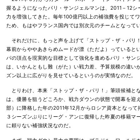
握るようになったパリ・サンジェルマンは、2011－12
力を増強してきた。毎年100億円以上の補強費を投じて
ため、もはやフランス国内では別次元のチームとなって
それだけに、もっと声を上げて「ストップ・ザ・パリ！
幕前からややあきらめムードが漂（ただよ）っていると
パの頂点を現実的な目標として強化を進めるパリ・サン
は、いかんともし難（がた）い戦力差、予算規模の違い
ズン以上に広がりを見せているというのが実情なのだ。
とりわけ、本来「ストップ・ザ・パリ！」筆頭候補とな
は、優勝を狙うどころか、戦力ダウンの状態で開幕を迎
部）に降格した年の2011年12月からロシア資本となっ
３シーズンぶりにリーグ・アンに復帰した昨夏の移籍マ
に頼りない補強状況なのだ。