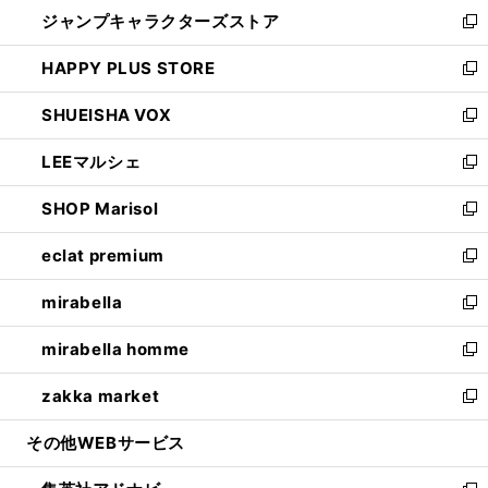
ウ
し
ジャンプキャラクターズストア
く
ィ
い
新
ン
ウ
し
HAPPY PLUS STORE
ド
ィ
い
新
ウ
ン
ウ
し
SHUEISHA VOX
で
ド
ィ
い
新
開
ウ
ン
ウ
し
LEEマルシェ
く
で
ド
ィ
い
新
開
ウ
ン
ウ
し
SHOP Marisol
く
で
ド
ィ
い
新
開
ウ
ン
ウ
し
eclat premium
く
で
ド
ィ
い
新
開
ウ
ン
ウ
し
mirabella
く
で
ド
ィ
い
新
開
ウ
ン
ウ
し
mirabella homme
く
で
ド
ィ
い
新
開
ウ
ン
ウ
し
zakka market
く
で
ド
ィ
い
新
開
ウ
ン
ウ
し
その他WEBサービス
く
で
ド
ィ
い
開
ウ
ン
ウ