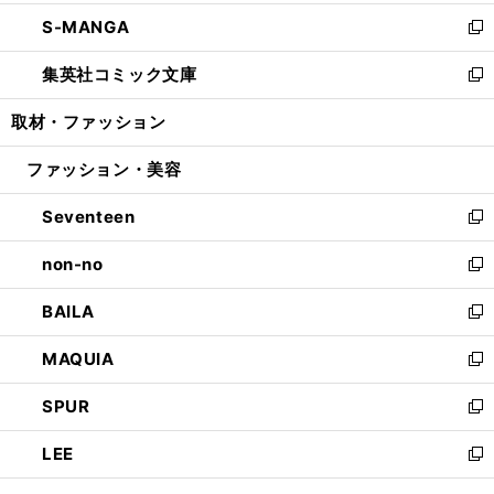
開
ウ
ン
ウ
し
S-MANGA
く
で
ド
ィ
い
新
開
ウ
ン
ウ
し
集英社コミック文庫
く
で
ド
ィ
い
新
開
ウ
ン
ウ
し
取材・ファッション
く
で
ド
ィ
い
開
ウ
ン
ウ
ファッション・美容
く
で
ド
ィ
開
ウ
ン
Seventeen
く
で
ド
新
開
ウ
し
non-no
く
で
い
新
開
ウ
し
BAILA
く
ィ
い
新
ン
ウ
し
MAQUIA
ド
ィ
い
新
ウ
ン
ウ
し
SPUR
で
ド
ィ
い
新
開
ウ
ン
ウ
し
LEE
く
で
ド
ィ
い
新
開
ウ
ン
ウ
し