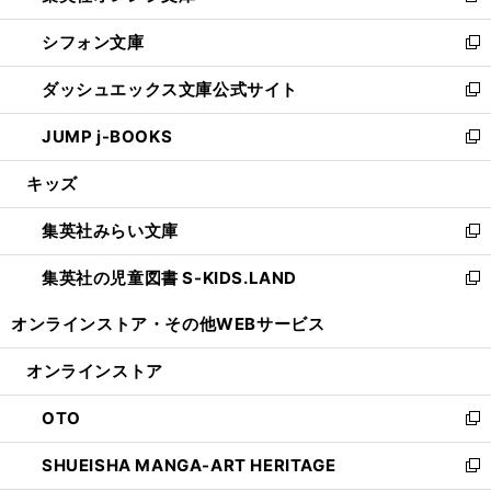
開
ウ
ウ
し
シフォン文庫
く
で
ィ
い
新
開
ン
ウ
し
ダッシュエックス文庫公式サイト
く
ド
ィ
い
新
ウ
ン
ウ
し
JUMP j-BOOKS
で
ド
ィ
い
新
開
ウ
ン
ウ
し
キッズ
く
で
ド
ィ
い
開
ウ
ン
ウ
集英社みらい文庫
く
で
ド
ィ
新
開
ウ
ン
し
集英社の児童図書 S-KIDS.LAND
く
で
ド
い
新
開
ウ
ウ
し
オンラインストア・
その他WEBサービス
く
で
ィ
い
開
ン
ウ
オンラインストア
く
ド
ィ
ウ
ン
OTO
で
ド
新
開
ウ
し
SHUEISHA MANGA-ART HERITAGE
く
で
い
新
開