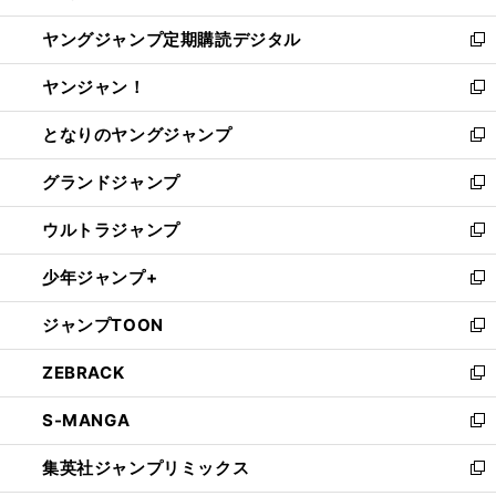
開
ウ
ン
し
ヤングジャンプ定期購読デジタル
く
で
ド
い
新
開
ウ
ウ
し
ヤンジャン！
く
で
ィ
い
新
開
ン
ウ
し
となりのヤングジャンプ
く
ド
ィ
い
新
ウ
ン
ウ
し
グランドジャンプ
で
ド
ィ
い
新
開
ウ
ン
ウ
し
ウルトラジャンプ
く
で
ド
ィ
い
新
開
ウ
ン
ウ
し
少年ジャンプ+
く
で
ド
ィ
い
新
開
ウ
ン
ウ
し
ジャンプTOON
く
で
ド
ィ
い
新
開
ウ
ン
ウ
し
ZEBRACK
く
で
ド
ィ
い
新
開
ウ
ン
ウ
し
S-MANGA
く
で
ド
ィ
い
新
開
ウ
ン
ウ
し
集英社ジャンプリミックス
く
で
ド
ィ
い
新
開
ウ
ン
ウ
し