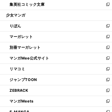
集英社コミック文庫
く
で
ド
ィ
い
新
開
ウ
ン
ウ
し
少女マンガ
く
で
ド
ィ
い
開
ウ
ン
ウ
りぼん
く
で
ド
ィ
新
開
ウ
ン
し
マーガレット
く
で
ド
い
新
開
ウ
ウ
し
別冊マーガレット
く
で
ィ
い
新
開
ン
ウ
し
マンガMee公式サイト
く
ド
ィ
い
新
ウ
ン
ウ
し
リマコミ
で
ド
ィ
い
新
開
ウ
ン
ウ
し
ジャンプTOON
く
で
ド
ィ
い
新
開
ウ
ン
ウ
し
ZEBRACK
く
で
ド
ィ
い
新
開
ウ
ン
ウ
し
マンガMeets
く
で
ド
ィ
い
新
開
ウ
ン
ウ
し
S-MANGA
く
で