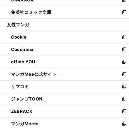
ド
ィ
い
新
開
ウ
ン
ウ
し
集英社コミック文庫
く
で
ド
ィ
い
新
開
ウ
ン
ウ
し
女性マンガ
く
で
ド
ィ
い
開
ウ
ン
ウ
Cookie
く
で
ド
ィ
新
開
ウ
ン
し
Cocohana
く
で
ド
い
新
開
ウ
ウ
し
office YOU
く
で
ィ
い
新
開
ン
ウ
し
マンガMee公式サイト
く
ド
ィ
い
新
ウ
ン
ウ
し
リマコミ
で
ド
ィ
い
新
開
ウ
ン
ウ
し
ジャンプTOON
く
で
ド
ィ
い
新
開
ウ
ン
ウ
し
ZEBRACK
く
で
ド
ィ
い
新
開
ウ
ン
ウ
し
マンガMeets
く
で
ド
ィ
い
新