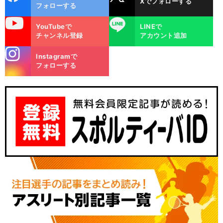
Xでフォローする
ok
フォローする
uTube
LINE
YouTubeで
LINEで
チャンネル登録
アカウント追加
stagra
Instagramで
m
フォローする