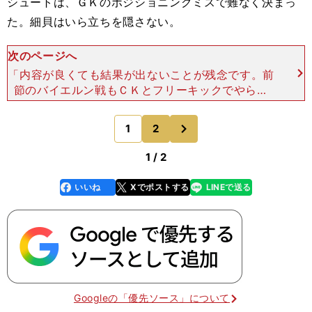
シュートは、ＧＫのポジショニングミスで難なく決まっ
た。細貝はいら立ちを隠さない。
次のページへ
「内容が良くても結果が出ないことが残念です。前
節のバイエルン戦もＣＫとフリーキックでやられ
た。今回もセットプレイでやられた。個の能力でカ
バーできるところで失点したのがチームにとっては
次
1
2
のページへ
痛かった」 そ
1 / 2
いいね
Xでポストする
LINEで送る
line
faceboo
x
k
Googleの「優先ソース」について