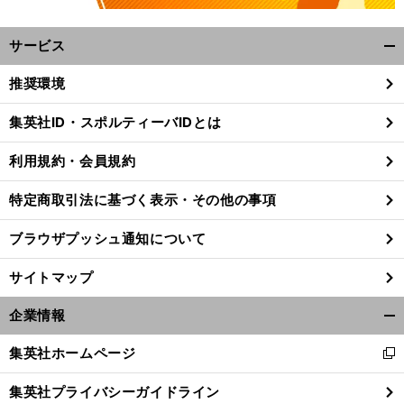
サービス
開
く/
推奨環境
閉
じ
集英社ID・スポルティーバIDとは
る
利用規約・会員規約
特定商取引法に基づく表示・その他の事項
ブラウザプッシュ通知について
サイトマップ
企業情報
開
く/
集英社ホームページ
・
新
前
閉
へ
し
じ
集英社プライバシーガイドライン
い
る