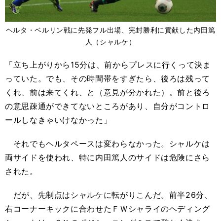
ヘルタ・ベルリン戦に先発フル出場、完封勝利に貢献した内田篤
人（シャルケ）
「立ち上がりから15分は、前からプレスに行くって決ま
っていた。でも、その時間帯をすぎたら、後ろは残って
くれ、前は来てくれ、と（意見が分かれた）。前と後ろ
の意思疎通ができてないところがあり、自分がコントロ
ールしなきゃいけなかった」
それでもヘルタペースは変わらなかった。シャルケは
両サイドを使われ、特に内田篤人のサイドは危険にさら
された。
だが、先制点はシャルケに転がりこんだ。前半26分、
右コーナーキックに合わせたＦＷシャライのヘディング