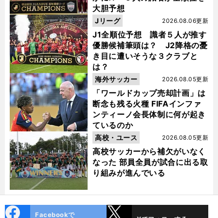
大胆予想
Jリーグ
2026.08.06更新
J1全順位予想 識者５人が推す
優勝候補筆頭は？ J2降格の憂
き目に遭いそうな３クラブと
は？
海外サッカー
2026.08.05更新
「ワールドカップ売却計画」は
断念も残る火種 FIFAインファ
ンティーノ会長体制に何が起き
ているのか
高校・ユース
2026.08.05更新
高校サッカーから補欠がいなく
なった 部員全員が試合に出る取
り組みが進んでいる
cebo
X
Facebookで