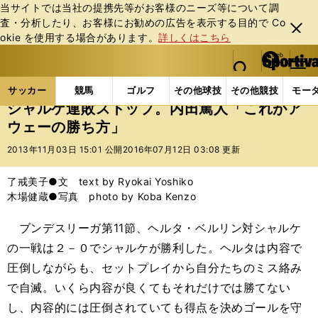
当サイトでは当社の提携先等がお客様のニーズ等について調
査・分析したり、お客様にお勧めの広告を表⽰する⽬的で Co
閉じ
okie を使⽤する場合があります。
詳しくはこちら
る
マイペ
web Sportiva (webスポルティーバ)
検索
メニュ
we
ー
サッカーの記事一覧
海外サッカー
海外サッカー
b
ジ
サッカー
競馬
ゴルフ
その他球技
その他競技
モー
ス
シャルケ連敗ストップ。内田篤人「これがア
ポ
ウェーの勝ち方」
ル
テ
2013年11月03日 15:01 公開
2016年07月12日 03:08 更新
ィ
ー
了戒美子●文 text by Ryokai Yoshiko
バ
木場健蔵●写真 photo by Koba Kenzo
ブンデスリーガ第11節、ヘルタ・ベルリン対シャルケ
の一戦は２－０でシャルケが勝利した。ヘルタは内容で
圧倒しながらも、セットプレイから自分たちのミス絡み
で自滅。いくら内容が良くてもそれだけでは勝てない
し、内容的には圧倒されていても得点を決めゴールを守