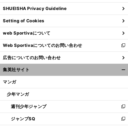
ウ
SHUEISHA Privacy Guideline
ィ
ン
Setting of Cookies
ド
ウ
web Sportivaについて
で
開
Web Sportivaについてのお問い合わせ
く
新
し
広告についてのお問い合わせ
い
ウ
集英社サイト
ィ
開
ン
く/
マンガ
ド
閉
ウ
じ
少年マンガ
で
る
開
週刊少年ジャンプ
く
新
し
ジャンプSQ
い
新
ウ
し