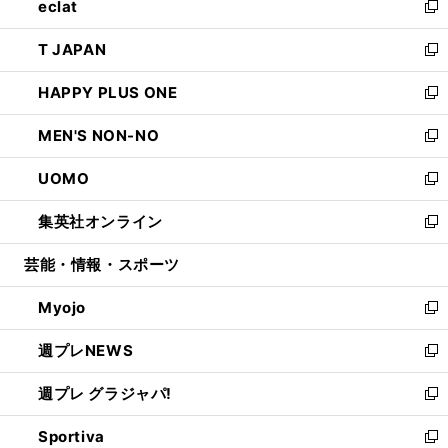
eclat
く
で
ド
ィ
い
新
開
ウ
ン
ウ
し
T JAPAN
く
で
ド
ィ
い
新
開
ウ
ン
ウ
し
HAPPY PLUS ONE
く
で
ド
ィ
い
新
開
ウ
ン
ウ
し
MEN'S NON-NO
く
で
ド
ィ
い
新
開
ウ
ン
ウ
し
UOMO
く
で
ド
ィ
い
新
開
ウ
ン
ウ
し
集英社オンライン
く
で
ド
ィ
い
新
開
ウ
ン
ウ
し
芸能・情報・スポーツ
く
で
ド
ィ
い
開
ウ
ン
ウ
Myojo
く
で
ド
ィ
新
開
ウ
ン
し
週プレNEWS
く
で
ド
い
新
開
ウ
ウ
し
週プレ グラジャパ!
く
で
ィ
い
新
開
ン
ウ
し
Sportiva
く
ド
ィ
い
新