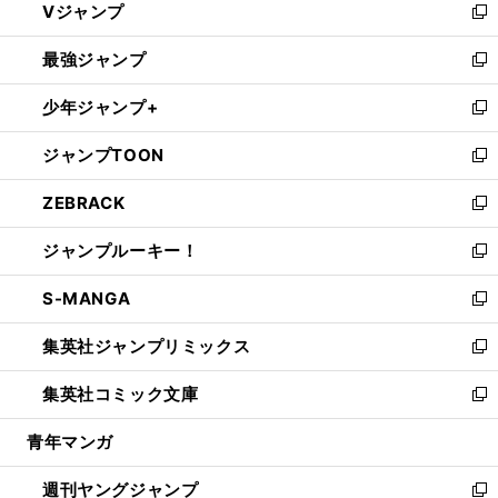
Vジャンプ
ィ
い
新
ン
ウ
し
最強ジャンプ
ド
ィ
い
新
ウ
ン
ウ
し
少年ジャンプ+
で
ド
ィ
い
新
開
ウ
ン
ウ
し
ジャンプTOON
く
で
ド
ィ
い
新
開
ウ
ン
ウ
し
ZEBRACK
く
で
ド
ィ
い
新
開
ウ
ン
ウ
し
ジャンプルーキー！
く
で
ド
ィ
い
新
開
ウ
ン
ウ
し
S-MANGA
く
で
ド
ィ
い
新
開
ウ
ン
ウ
し
集英社ジャンプリミックス
く
で
ド
ィ
い
新
開
ウ
ン
ウ
し
集英社コミック文庫
く
で
ド
ィ
い
新
開
ウ
ン
ウ
し
青年マンガ
く
で
ド
ィ
い
開
ウ
ン
ウ
週刊ヤングジャンプ
く
で
ド
ィ
新