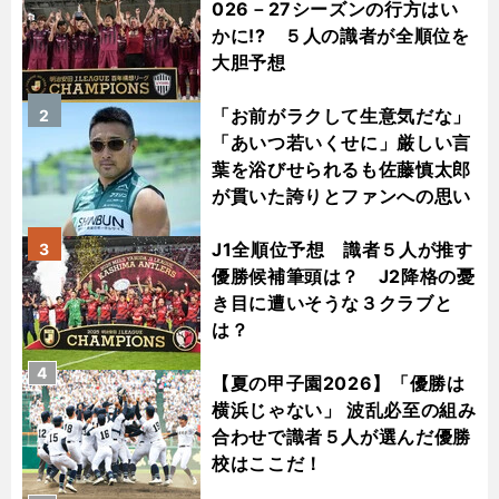
026－27シーズンの行方はい
かに!? ５人の識者が全順位を
大胆予想
「お前がラクして生意気だな」
2
「あいつ若いくせに」厳しい言
葉を浴びせられるも佐藤慎太郎
が貫いた誇りとファンへの思い
J1全順位予想 識者５人が推す
3
優勝候補筆頭は？ J2降格の憂
き目に遭いそうな３クラブと
は？
4
【夏の甲子園2026】「優勝は
横浜じゃない」 波乱必至の組み
合わせで識者５人が選んだ優勝
校はここだ！