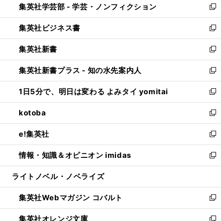
集英社学芸部 - 学芸・ノンフィクション
く
で
ド
ィ
新
開
ウ
ン
し
集英社ビジネス書
く
で
ド
い
新
開
ウ
ウ
し
集英社新書
く
で
ィ
い
新
開
ン
ウ
し
集英社新書プラス - 知の水先案内人
く
ド
ィ
い
新
ウ
ン
ウ
し
1日5分で、明日は変わる よみタイ yomitai
で
ド
ィ
い
新
開
ウ
ン
ウ
し
kotoba
く
で
ド
ィ
い
新
開
ウ
ン
ウ
し
e!集英社
く
で
ド
ィ
い
新
開
ウ
ン
ウ
し
情報・知識＆オピニオン imidas
く
で
ド
ィ
い
新
開
ウ
ン
ウ
し
ライトノベル・ノベライズ
く
で
ド
ィ
い
開
ウ
ン
ウ
集英社Webマガジン コバルト
く
で
ド
ィ
新
開
ウ
ン
し
集英社オレンジ文庫
く
で
ド
い
新