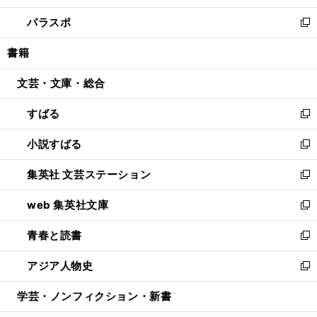
ウ
ン
ウ
し
パラスポ
で
ド
ィ
い
新
開
ウ
ン
ウ
し
書籍
く
で
ド
ィ
い
開
ウ
ン
ウ
文芸・文庫・総合
く
で
ド
ィ
開
ウ
ン
すばる
く
で
ド
新
開
ウ
し
小説すばる
く
で
い
新
開
ウ
し
集英社 文芸ステーション
く
ィ
い
新
ン
ウ
し
web 集英社文庫
ド
ィ
い
新
ウ
ン
ウ
し
青春と読書
で
ド
ィ
い
新
開
ウ
ン
ウ
し
アジア人物史
く
で
ド
ィ
い
新
開
ウ
ン
ウ
し
学芸・ノンフィクション・新書
く
で
ド
ィ
い
開
ウ
ン
ウ