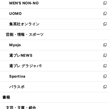
MEN'S NON-NO
く
で
ド
ィ
い
新
開
ウ
ン
ウ
し
UOMO
く
で
ド
ィ
い
新
開
ウ
ン
ウ
し
集英社オンライン
く
で
ド
ィ
い
新
開
ウ
ン
ウ
し
芸能・情報・スポーツ
く
で
ド
ィ
い
開
ウ
ン
ウ
Myojo
く
で
ド
ィ
新
開
ウ
ン
し
週プレNEWS
く
で
ド
い
新
開
ウ
ウ
し
週プレ グラジャパ!
く
で
ィ
い
新
開
ン
ウ
し
Sportiva
く
ド
ィ
い
新
ウ
ン
ウ
し
パラスポ
で
ド
ィ
い
新
開
ウ
ン
ウ
し
書籍
く
で
ド
ィ
い
開
ウ
ン
ウ
文芸・文庫・総合
く
で
ド
ィ