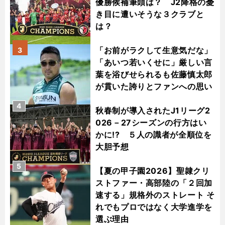
優勝候補筆頭は？ J2降格の憂
き目に遭いそうな３クラブと
は？
「お前がラクして生意気だな」
3
「あいつ若いくせに」厳しい言
葉を浴びせられるも佐藤慎太郎
が貫いた誇りとファンへの思い
4
秋春制が導入されたJ1リーグ2
026－27シーズンの行方はい
かに!? ５人の識者が全順位を
大胆予想
5
【夏の甲子園2026】聖隷クリ
ストファー・高部陸の「２回加
速する」規格外のストレート そ
れでもプロではなく大学進学を
選ぶ理由