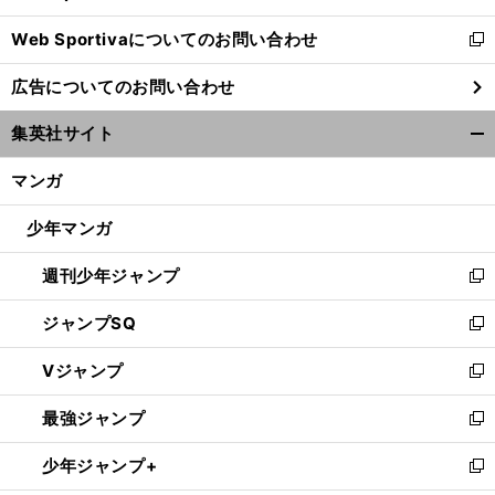
開
Web Sportivaについてのお問い合わせ
く
新
し
広告についてのお問い合わせ
い
ウ
集英社サイト
ィ
開
ン
く/
マンガ
ド
閉
ウ
じ
少年マンガ
で
る
開
週刊少年ジャンプ
く
新
し
ジャンプSQ
い
新
ウ
し
Vジャンプ
ィ
い
新
ン
ウ
し
最強ジャンプ
ド
ィ
い
新
ウ
ン
ウ
し
少年ジャンプ+
で
ド
ィ
い
新
開
ウ
ン
ウ
し