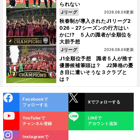
られない
Jリーグ
2026.08.06更新
秋春制が導入されたJ1リーグ2
026－27シーズンの行方はい
かに!? ５人の識者が全順位を
大胆予想
Jリーグ
2026.08.06更新
J1全順位予想 識者５人が推す
優勝候補筆頭は？ J2降格の憂
き目に遭いそうな３クラブと
は？
cebo
X
Facebookで
Xでフォローする
ok
フォローする
uTube
LINE
YouTubeで
LINEで
チャンネル登録
アカウント追加
stagra
Instagramで