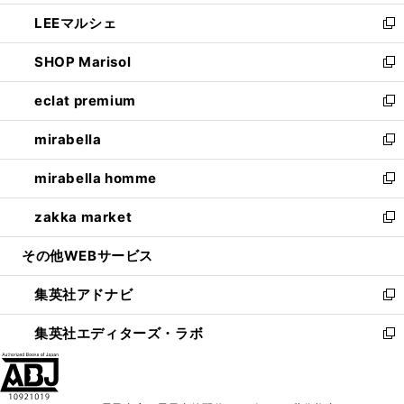
開
ウ
ン
ウ
し
LEEマルシェ
く
で
ド
ィ
い
新
開
ウ
ン
ウ
し
SHOP Marisol
く
で
ド
ィ
い
新
開
ウ
ン
ウ
し
eclat premium
く
で
ド
ィ
い
新
開
ウ
ン
ウ
し
mirabella
く
で
ド
ィ
い
新
開
ウ
ン
ウ
し
mirabella homme
く
で
ド
ィ
い
新
開
ウ
ン
ウ
し
zakka market
く
で
ド
ィ
い
新
開
ウ
ン
ウ
し
その他WEBサービス
く
で
ド
ィ
い
開
ウ
ン
ウ
集英社アドナビ
く
で
ド
ィ
新
開
ウ
ン
し
集英社エディターズ・ラボ
く
で
ド
い
新
開
ウ
ウ
し
く
で
ィ
い
開
ン
ウ