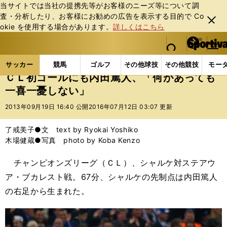
当サイトでは当社の提携先等がお客様のニーズ等について調
査・分析したり、お客様にお勧めの広告を表⽰する⽬的で Co
閉じ
okie を使⽤する場合があります。
詳しくはこちら
る
マイペ
web Sportiva (webスポルティーバ)
検索
メニュ
we
ー
サッカーの記事一覧
海外サッカー
海外サッカー
b
ジ
サッカー
競馬
ゴルフ
その他球技
その他競技
モー
ス
ＣＬ初ゴールにも内田篤人、「何があっても
ポ
一喜一憂しない」
ル
テ
2013年09月19日 16:40 公開
2016年07月12日 03:07 更新
ィ
ー
了戒美子●文 text by Ryokai Yoshiko
バ
木場健蔵●写真 photo by Koba Kenzo
チャンピオンズリーグ（ＣＬ）、シャルケ対ステアウ
ア・ブカレスト戦。67分、シャルケの先制点は内田篤人
の右足から生まれた。