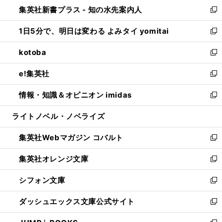
ウ
し
集英社新書プラス - 知の水先案内人
く
ド
ィ
い
新
ウ
ン
ウ
し
1日5分で、明日は変わる よみタイ yomitai
で
ド
ィ
い
新
開
ウ
ン
ウ
し
kotoba
く
で
ド
ィ
い
新
開
ウ
ン
ウ
し
e!集英社
く
で
ド
ィ
い
新
開
ウ
ン
ウ
し
情報・知識＆オピニオン imidas
く
で
ド
ィ
い
新
開
ウ
ン
ウ
し
ライトノベル・ノベライズ
く
で
ド
ィ
い
開
ウ
ン
ウ
集英社Webマガジン コバルト
く
で
ド
ィ
新
開
ウ
ン
し
集英社オレンジ文庫
く
で
ド
い
新
開
ウ
ウ
し
シフォン文庫
く
で
ィ
い
新
開
ン
ウ
し
ダッシュエックス文庫公式サイト
く
ド
ィ
い
新
ウ
ン
ウ
し