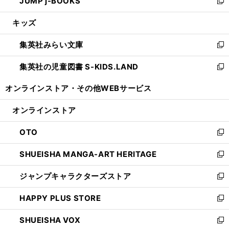
JUMP j-BOOKS
で
ド
ィ
い
新
開
ウ
ン
ウ
し
キッズ
く
で
ド
ィ
い
開
ウ
ン
ウ
集英社みらい文庫
く
で
ド
ィ
新
開
ウ
ン
し
集英社の児童図書 S-KIDS.LAND
く
で
ド
い
新
開
ウ
ウ
し
オンラインストア・
その他WEBサービス
く
で
ィ
い
開
ン
ウ
オンラインストア
く
ド
ィ
ウ
ン
OTO
で
ド
新
開
ウ
し
SHUEISHA MANGA-ART HERITAGE
く
で
い
新
開
ウ
し
ジャンプキャラクターズストア
く
ィ
い
新
ン
ウ
し
HAPPY PLUS STORE
ド
ィ
い
新
ウ
ン
ウ
し
SHUEISHA VOX
で
ド
ィ
い
新