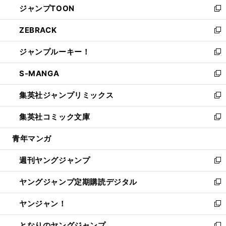
ジャンプTOON
く
で
ド
ィ
い
新
開
ウ
ン
ウ
し
ZEBRACK
く
で
ド
ィ
い
新
開
ウ
ン
ウ
し
ジャンプルーキー！
く
で
ド
ィ
い
新
開
ウ
ン
ウ
し
S-MANGA
く
で
ド
ィ
い
新
開
ウ
ン
ウ
し
集英社ジャンプリミックス
く
で
ド
ィ
い
新
開
ウ
ン
ウ
し
集英社コミック文庫
く
で
ド
ィ
い
新
開
ウ
ン
ウ
し
青年マンガ
く
で
ド
ィ
い
開
ウ
ン
ウ
週刊ヤングジャンプ
く
で
ド
ィ
新
開
ウ
ン
し
ヤングジャンプ定期購読デジタル
く
で
ド
い
新
開
ウ
ウ
し
ヤンジャン！
く
で
ィ
い
新
開
ン
ウ
し
となりのヤングジャンプ
く
ド