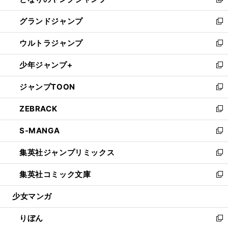
ィ
い
新
ウ
ン
ウ
し
グランドジャンプ
で
ド
ィ
い
新
開
ウ
ン
ウ
し
ウルトラジャンプ
く
で
ド
ィ
い
新
開
ウ
ン
ウ
し
少年ジャンプ+
く
で
ド
ィ
い
新
開
ウ
ン
ウ
し
ジャンプTOON
く
で
ド
ィ
い
新
開
ウ
ン
ウ
し
ZEBRACK
く
で
ド
ィ
い
新
開
ウ
ン
ウ
し
S-MANGA
く
で
ド
ィ
い
新
開
ウ
ン
ウ
し
集英社ジャンプリミックス
く
で
ド
ィ
い
新
開
ウ
ン
ウ
し
集英社コミック文庫
く
で
ド
ィ
い
新
開
ウ
ン
ウ
し
少女マンガ
く
で
ド
ィ
い
開
ウ
ン
ウ
りぼん
く
で
ド
ィ
新