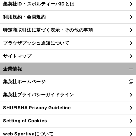
じ
集英社ID・スポルティーバIDとは
る
利用規約・会員規約
特定商取引法に基づく表示・その他の事項
ブラウザプッシュ通知について
サイトマップ
企業情報
開
く/
集英社ホームページ
新
閉
し
じ
集英社プライバシーガイドライン
い
る
。
前
ウ
へ
SHUEISHA Privacy Guideline
ィ
ン
Setting of Cookies
ド
ウ
web Sportivaについて
で