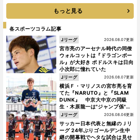
もっと見る
各スポーツコラム記事
Jリーグ
2026.08.07更新
宮市亮のアーセナル時代の同僚
ウォルコットは『ドラゴンボー
ル』が大好き ポドルスキは日向
小次郎に憧れていた
Jリーグ
2026.08.07更新
横浜Ｆ・マリノスの宮市亮を育
てた『NARUTO』と『SLAM
DUNK』 中京大中京の同級
生・木原龍一は"ジャンプ係"だ
った
Jリーグ
2026.08.06更新
サッカー日本代表と無縁のＪリ
ーグ 24年ぶりゴールデン生中
継の開幕戦でヘタな試合は見せ