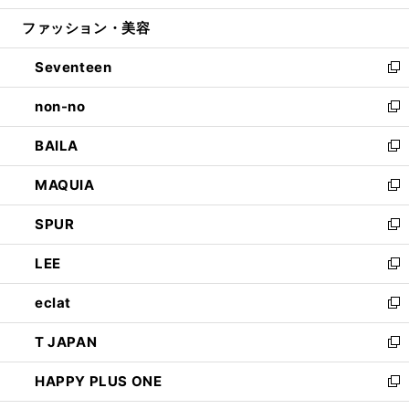
開
ウ
ン
ウ
ファッション・美容
く
で
ド
ィ
開
ウ
ン
Seventeen
く
で
ド
新
開
ウ
し
non-no
く
で
い
新
開
ウ
し
BAILA
く
ィ
い
新
ン
ウ
し
MAQUIA
ド
ィ
い
新
ウ
ン
ウ
し
SPUR
で
ド
ィ
い
新
開
ウ
ン
ウ
し
LEE
く
で
ド
ィ
い
新
開
ウ
ン
ウ
し
eclat
く
で
ド
ィ
い
新
開
ウ
ン
ウ
し
T JAPAN
く
で
ド
ィ
い
新
開
ウ
ン
ウ
し
HAPPY PLUS ONE
く
で
ド
ィ
い
新
開
ウ
ン
ウ
し