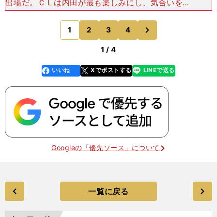
出場だ。ＣＬは内田が最も楽しみにし、気合いを入
れて臨む大会でもある。ただ、その楽しみ方もこれ
までとは少し違ってきている、と言う。「リーグと
次
1
2
3
4
のページへ
ＣＬは違いま
1 / 4
いいね
Xでポストする
LINEで送る
line
faceboo
x
k
Googleの「優先ソース」について
一覧に戻る