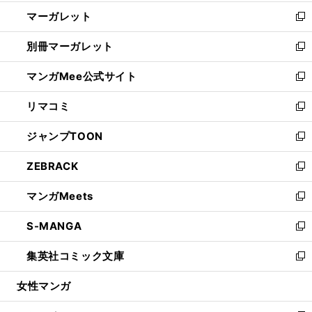
開
ウ
ン
し
マーガレット
く
で
ド
い
新
開
ウ
ウ
し
別冊マーガレット
く
で
ィ
い
新
開
ン
ウ
し
マンガMee公式サイト
く
ド
ィ
い
新
ウ
ン
ウ
し
リマコミ
で
ド
ィ
い
新
開
ウ
ン
ウ
し
ジャンプTOON
く
で
ド
ィ
い
新
開
ウ
ン
ウ
し
ZEBRACK
く
で
ド
ィ
い
新
開
ウ
ン
ウ
し
マンガMeets
く
で
ド
ィ
い
新
開
ウ
ン
ウ
し
S-MANGA
く
で
ド
ィ
い
新
開
ウ
ン
ウ
し
集英社コミック文庫
く
で
ド
ィ
い
新
開
ウ
ン
ウ
し
女性マンガ
く
で
ド
ィ
い
開
ウ
ン
ウ