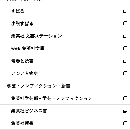
開
ウ
ン
すばる
く
で
ド
新
開
ウ
し
小説すばる
く
で
い
新
開
ウ
し
集英社 文芸ステーション
く
ィ
い
新
ン
ウ
し
web 集英社文庫
ド
ィ
い
新
ウ
ン
ウ
し
青春と読書
で
ド
ィ
い
新
開
ウ
ン
ウ
し
アジア人物史
く
で
ド
ィ
い
新
開
ウ
ン
ウ
し
学芸・ノンフィクション・新書
く
で
ド
ィ
い
開
ウ
ン
ウ
集英社学芸部 - 学芸・ノンフィクション
く
で
ド
ィ
新
開
ウ
ン
し
集英社ビジネス書
く
で
ド
い
新
開
ウ
ウ
し
集英社新書
く
で
ィ
い
新
開
ン