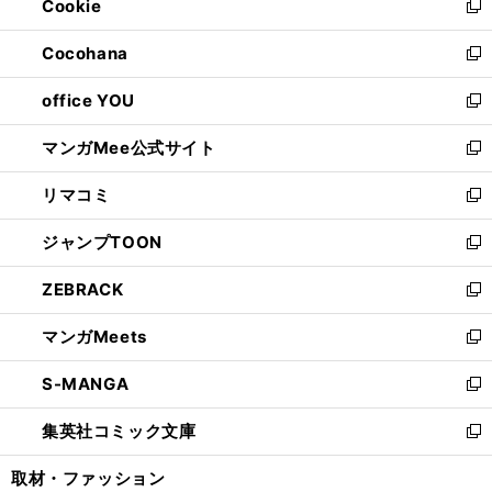
Cookie
く
で
ド
ィ
新
開
ウ
ン
し
Cocohana
く
で
ド
い
新
開
ウ
ウ
し
office YOU
く
で
ィ
い
新
開
ン
ウ
し
マンガMee公式サイト
く
ド
ィ
い
新
ウ
ン
ウ
し
リマコミ
で
ド
ィ
い
新
開
ウ
ン
ウ
し
ジャンプTOON
く
で
ド
ィ
い
新
開
ウ
ン
ウ
し
ZEBRACK
く
で
ド
ィ
い
新
開
ウ
ン
ウ
し
マンガMeets
く
で
ド
ィ
い
新
開
ウ
ン
ウ
し
S-MANGA
く
で
ド
ィ
い
新
開
ウ
ン
ウ
し
集英社コミック文庫
く
で
ド
ィ
い
新
開
ウ
ン
ウ
し
取材・ファッション
く
で
ド
ィ
い