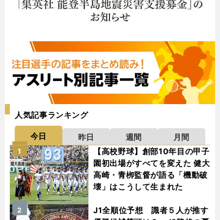
人気記事ランキング
今日
昨日
週間
月間
【高校野球】創部10年目の甲子
1
園初出場がすべてを変えた 健大
高崎・青栁監督が語る「機動破
壊」はこうして生まれた
J1全順位予想 識者５人が推す
2