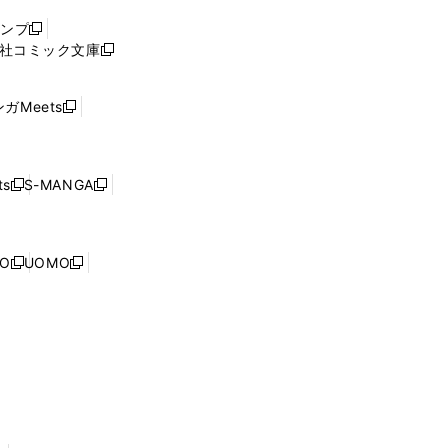
ウ
ャンプ
新
ィ
社コミック文庫
し
新
ン
い
し
ド
ウ
い
ウ
ガMeets
新
ィ
ウ
で
し
ン
ィ
開
い
ド
ン
く
ウ
ウ
ド
s
S-MANGA
新
新
ィ
で
ウ
し
し
ン
開
で
い
い
ド
く
開
ウ
ウ
ウ
NO
UOMO
く
新
新
ィ
ィ
で
し
し
ン
ン
開
い
い
ド
ド
く
ウ
ウ
ウ
ウ
ィ
ィ
で
で
ン
ン
開
開
ド
ド
く
く
ウ
ウ
で
で