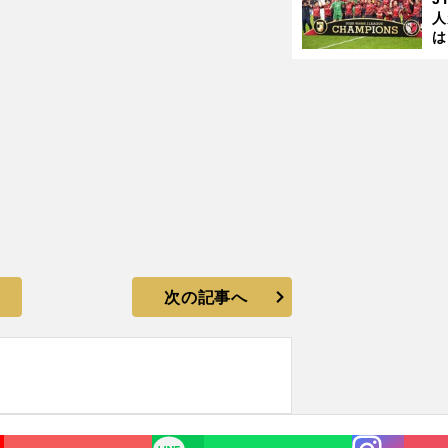
人
は
に
と
次の記事へ
Instagra
LINE