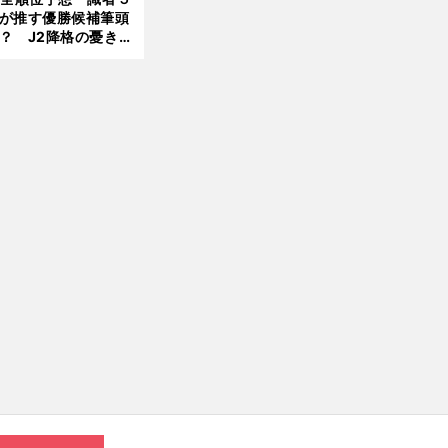
へ
が推す優勝候補筆頭
？ J2降格の憂き目
遭いそうな３クラブ
は？