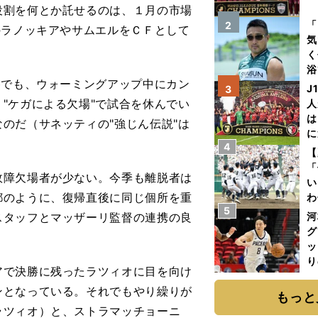
役割を何とか託せるのは、１月の市場
を
「
2
のラノッキアやサムエルをＣＦとして
気
く
浴
勝でも、ウォーミングアップ中にカン
太
J
3
ァ
"ケガによる欠場"で試合を休んでい
人
は
のだ（サネッティの"強じん伝説"は
に
4
と
【
「
障欠場者が少ない。今季も離脱者は
い
都のように、復帰直後に同じ個所を重
わ
5
だ
スタッフとマッザーリ監督の連携の良
河
グ
ッ
り
で決勝に残ったラツィオに目を向け
糧
ンとなっている。それでもやり繰りが
は
もっと
ラツィオ）と、ストラマッチョーニ