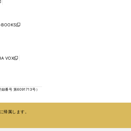
開
開
く
く
し
い
ウ
j-BOOKS
新
ィ
し
ン
い
ド
ウ
ウ
ィ
で
ン
HA VOX
開
新
ド
く
し
ウ
い
で
ウ
開
ィ
く
号 第6091713号）
ン
ド
ウ
で
に帰属します。
開
く