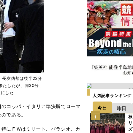
。長友佑都は後半22分
果たしたが、同30分、
後にした
人気記事ランキング
日のコッパ・イタリア準決勝でローマ
今日
昨日
たのである。
秋
1
リ
特にＦＷはミリート、パラシオ、カ
ズ