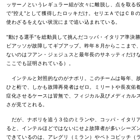
ッサーノというレギュラー組が次々に離脱し、点を取る
で"控え"として獲得したロッキだけ。セリエＡではＣＢ
使わざるをえない状況にまで追い込まれている。
"動ける選手"を総動員して挑んだコッパ・イタリア準決
ビアッソが故障してギブアップ。昨年８月からここまで、
ないのはフアン・ジェジュスと最年長のサネッティだけな
ここでも証明されている）。
インテルと対照的なのがナポリ。このチームは毎年、故
ひと桁で、しかも故障再発者はゼロ。ミリートや長友佑
症化させるケースは皆無で、フィジカル及びメディカル
さが見てとれる。
だが、ナポリを追う３位のミランや、コッパ・イタリア
ると、インテルほどではないにせよ故障者が多いシーズ
できているのは、アレグリ（ミラン）やペトコビッチ（