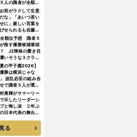
５人の識者が全順位
大胆予想
お前がラクして生意
だな」「あいつ若い
せに」厳しい言葉を
びせられるも佐藤慎
郎が貫いた誇りとフ
1全順位予想 識者５
ンへの思い
が推す優勝候補筆頭
？ J2降格の憂き目
遭いそうな３クラブ
は？
夏の甲子園2026】
優勝は横浜じゃな
」 波乱必至の組み合
せで識者５人が選ん
優勝校はここだ！
村勇輝がサマーリー
で示したリーダーシ
プと悔し涙 ２年ぶ
の日本代表の舞台を
に３年目のNBA挑戦
続く
見る