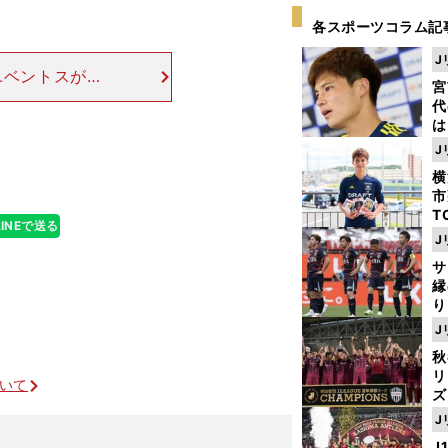
。
各スポーツコラム記
J
ユベントスが思
宮
立っていたユー
代
2009年から
は
が
J
日
横
た
市
T
LINEで送る
K
J
級
サ
ャ
縁
り
開
J
見
秋
リ
ついて
ズ
J
を
」
J