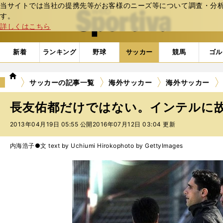
当サイトでは当社の提携先等がお客様のニーズ等について調査・分析し
web Sportiva (webスポルティーバ)
す。
詳しくはこちら
新着
ランキング
野球
サッカー
競馬
ゴル
we
サッカーの記事一覧
海外サッカー
海外サッカー
b
ス
長友佑都だけではない。インテルに
ポ
ル
2013年04月19日 05:55 公開
2016年07月12日 03:04 更新
テ
ィ
内海浩子●文 text by Uchiumi Hiroko
photo by GettyImages
ー
バ