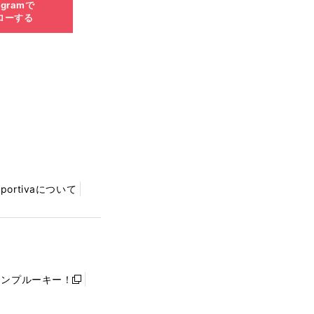
agramで
ローする
Sportivaについて
ャンプルーキー！
新
し
い