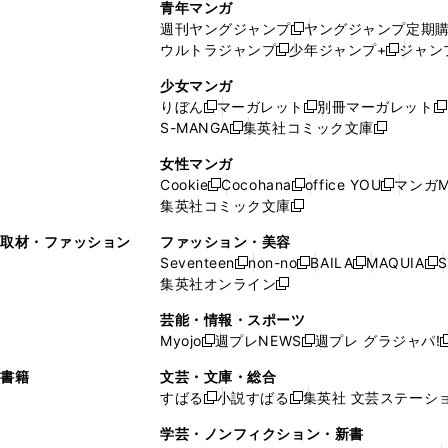
青年マンガ
開
で
い
ウ
ウ
い
週刊ヤングジャンプ
ヤングジャンプ定期
新
く
開
ウ
ィ
ィ
ウ
ウルトラジャンプ
少年ジャンプ+
ジャン
新
し
新
く
ィ
ン
ン
ィ
し
い
し
ン
ド
ド
ン
少女マンガ
い
ウ
い
ド
ウ
ウ
ド
りぼん
マーガレット
別冊マーガレット
新
新
新
ウ
ィ
ウ
ウ
で
で
ウ
S-MANGA
集英社コミック文庫
し
新
し
新
ィ
ン
ィ
で
開
開
で
い
し
い
し
ン
ド
ン
女性マンガ
開
く
く
開
ウ
い
ウ
い
ド
ウ
ド
Cookie
Cocohana
office YOU
マンガM
く
く
新
新
新
ィ
ウ
ィ
ウ
ウ
で
ウ
集英社コミック文庫
し
新
し
し
ン
ィ
ン
ィ
で
開
で
い
し
い
い
ド
ン
ド
ン
取材・ファッション
ファッション・美容
開
く
開
ウ
い
ウ
ウ
ウ
ド
ウ
ド
Seventeen
non-no
BAILA
MAQUIA
S
く
く
新
新
新
新
ィ
ウ
ィ
ィ
で
ウ
で
ウ
集英社オンライン
し
新
し
し
し
ン
ィ
ン
ン
開
で
開
で
い
し
い
い
い
ド
ン
ド
ド
芸能・情報・スポーツ
く
開
く
開
ウ
い
ウ
ウ
ウ
ウ
ド
ウ
ウ
Myojo
週プレNEWS
週プレ グラジャパ!
く
く
新
新
新
ィ
ウ
ィ
ィ
ィ
で
ウ
で
で
し
し
ン
ィ
ン
ン
ン
書籍
文芸・文庫・総合
開
で
開
開
い
い
ド
ン
ド
ド
ド
すばる
小説すばる
集英社 文芸ステーシ
く
開
く
く
新
新
ウ
ウ
ウ
ド
ウ
ウ
ウ
く
し
し
ィ
ィ
学芸・ノンフィクション・新書
で
ウ
で
で
で
い
い