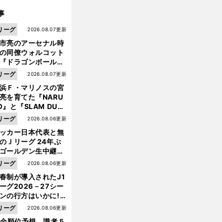
事
リーグ
2026.08.07更新
市亮のアーセナル時
の同僚ウォルコット
『ドラゴンボール』
大好き ポドルスキは
リーグ
2026.08.07更新
向小次郎に憧れてい
浜Ｆ・マリノスの宮
亮を育てた『NARU
O』と『SLAM DUN
』 中京大中京の同
リーグ
2026.08.06更新
生・木原龍一は"ジ
ッカー日本代表と無
ンプ係"だった
のＪリーグ 24年ぶ
ゴールデン生中継の
幕戦でヘタな試合は
リーグ
2026.08.06更新
せられない
春制が導入されたJ1
ーグ2026－27シー
ンの行方はいかに!?
５人の識者が全順位
リーグ
2026.08.06更新
大胆予想
1全順位予想 識者５
前