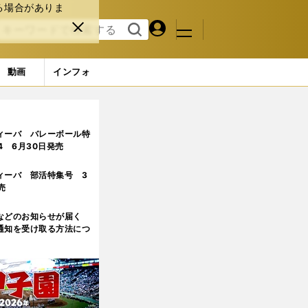
る場合がありま
マイペ
閉じ
検索
メニュ
ー
る
す
ジ
る
動画
インフォ
ィーバ バレーボール特
.4 6月30日発売
ィーバ 部活特集号 3
売
などのお知らせが届く
通知を受け取る方法につ