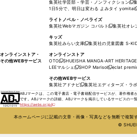
ン
ン
集英社学芸部 - 学芸・ノンフィクション
開
で
開
開
開
新
ウ
ウ
ド
ド
1日5分で、明日は変わる よみタイ yomitai
く
開
く
く
く
し
新
ィ
ィ
ウ
ウ
く
い
ン
ン
ライトノベル・ノベライズ
で
で
ウ
ド
ド
集英社Webマガジン コバルト
集英社オレ
開
開
新
ィ
ウ
ウ
く
く
し
ン
キッズ
で
で
い
ド
集英社みらい文庫
集英社の児童図書 S-KID
開
開
新
ウ
ウ
く
く
し
ィ
オンラインストア・
オンラインストア
で
い
ン
その他WEBサービス
OTO
SHUEISHA MANGA-ART HERITAGE
開
新
ウ
ド
LEEマルシェ
SHOP Marisol
eclat prem
く
し
新
新
ィ
ウ
い
し
し
ン
その他WEBサービス
で
ウ
い
い
ド
集英社アドナビ
集英社エディターズ・ラ
開
新
ィ
ウ
ウ
ウ
く
し
ABJマークは、この電子書店・電子書籍配信サービスが、著作権者か
ン
ィ
ィ
で
い
です。ABJマークの詳細、ABJマークを掲示しているサービスの一
ド
ン
ン
開
https://aebs.or.jp/
ウ
新
ウ
ド
ド
く
し
ィ
で
ウ
ウ
い
本ホームページに記載の文章・画像・写真などを無断で複製す
ン
開
で
で
ウ
ド
© SHUEIS
ィ
く
開
開
ン
ウ
く
く
ド