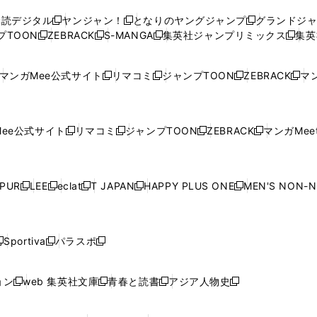
ウ
ウ
い
ウ
ウ
ウ
購読デジタル
ヤンジャン！
となりのヤングジャンプ
グランドジ
新
新
新
ィ
ィ
ウ
ィ
ィ
ィ
プTOON
ZEBRACK
S-MANGA
集英社ジャンプリミックス
集英
新
し
新
し
新
し
新
ン
ン
ィ
ン
ン
ン
し
い
し
い
し
い
し
ド
ド
ン
ド
ド
ド
い
ウ
い
ウ
い
ウ
い
ウ
ウ
ド
ウ
ウ
ウ
マンガMee公式サイト
リマコミ
ジャンプTOON
ZEBRACK
マン
新
新
新
新
ウ
ィ
ウ
ィ
ウ
ィ
ウ
で
で
ウ
で
で
で
し
し
し
し
し
ィ
ン
ィ
ン
ィ
ン
ィ
開
開
で
開
開
開
い
い
い
い
い
ン
ド
ン
ド
ン
ド
ン
く
く
開
く
く
く
ウ
ウ
ウ
ウ
ウ
ド
ウ
ド
ウ
ド
ウ
ド
ee公式サイト
リマコミ
ジャンプTOON
ZEBRACK
マンガMeet
く
新
新
新
新
ィ
ィ
ィ
ィ
ィ
ウ
で
ウ
で
ウ
で
ウ
し
し
し
し
ン
ン
ン
ン
ン
で
開
で
開
で
開
で
い
い
い
い
ド
ド
ド
ド
ド
開
く
開
く
開
く
開
ウ
ウ
ウ
ウ
ウ
ウ
ウ
ウ
ウ
PUR
LEE
eclat
T JAPAN
HAPPY PLUS ONE
MEN'S NON-
く
く
く
く
新
新
新
新
新
ィ
ィ
ィ
ィ
で
で
で
で
で
し
し
し
し
し
ン
ン
ン
ン
開
開
開
開
開
い
い
い
い
い
ド
ド
ド
ド
く
く
く
く
く
ウ
ウ
ウ
ウ
ウ
ウ
ウ
ウ
ウ
Sportiva
パラスポ
新
新
ィ
ィ
ィ
ィ
ィ
で
で
で
で
し
し
し
ン
ン
ン
ン
ン
開
開
開
開
い
い
い
ド
ド
ド
ド
ド
ョン
web 集英社文庫
青春と読書
アジア人物史
く
く
く
く
新
新
新
新
ウ
ウ
ウ
ウ
ウ
ウ
ウ
ウ
し
し
し
し
ィ
ィ
ィ
で
で
で
で
で
い
い
い
い