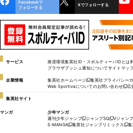
Facebookで
Xでフォローする
ok
フォローする
サービス
推奨環境
集英社ID・スポルティーバIDとは
ブラウザプッシュ通知について
サイトマッ
企業情報
集英社ホームページ
集英社プライバシー
新
Web Sportivaについてのお問い合わせ
広
し
新
い
し
集英社サイト
ウ
い
ィ
ウ
マンガ
少年マンガ
ン
ィ
週刊少年ジャンプ
ジャンプSQ
Vジャン
ド
ン
新
新
S-MANGA
集英社ジャンプリミックス
集
ウ
ド
新
し
し
新
で
ウ
し
い
い
し