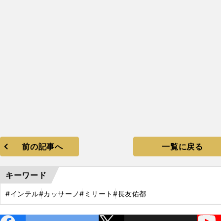
前の記事へ
一覧に戻る
キーワード
#インテル
#カッサーノ
#ミリート
#長友佑都
ebo
X
YouTube