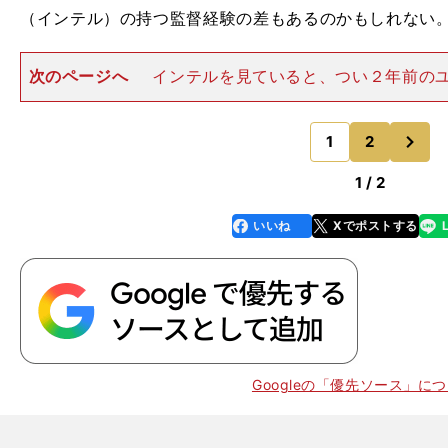
（インテル）の持つ監督経験の差もあるのかもしれない
次のページへ
インテルを見ていると、つい２年前の
い起こされる。 カペッロという"君主"のもとで頂点に
ベは、カルチョスキャンダルを境に復権に苦労した。特に
次
の２シーズンは、
1
2
のページへ
1 / 2
いいね
Xでポストする
line
faceboo
x
k
Googleの「優先ソース」に
】
今