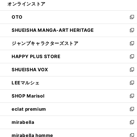
オンラインストア
く
ド
ィ
ウ
ン
OTO
で
ド
新
開
ウ
し
SHUEISHA MANGA-ART HERITAGE
く
で
い
新
開
ウ
し
ジャンプキャラクターズストア
く
ィ
い
新
ン
ウ
し
HAPPY PLUS STORE
ド
ィ
い
新
ウ
ン
ウ
し
SHUEISHA VOX
で
ド
ィ
い
新
開
ウ
ン
ウ
し
LEEマルシェ
く
で
ド
ィ
い
新
開
ウ
ン
ウ
し
SHOP Marisol
く
で
ド
ィ
い
新
開
ウ
ン
ウ
し
eclat premium
く
で
ド
ィ
い
新
開
ウ
ン
ウ
し
mirabella
く
で
ド
ィ
い
新
開
ウ
ン
ウ
し
mirabella homme
く
で
ド
ィ
い
新