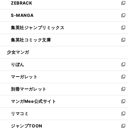
ZEBRACK
く
で
ド
ィ
い
新
開
ウ
ン
ウ
し
S-MANGA
く
で
ド
ィ
い
新
開
ウ
ン
ウ
し
集英社ジャンプリミックス
く
で
ド
ィ
い
新
開
ウ
ン
ウ
し
集英社コミック文庫
く
で
ド
ィ
い
新
開
ウ
ン
ウ
し
少女マンガ
く
で
ド
ィ
い
開
ウ
ン
ウ
りぼん
く
で
ド
ィ
新
開
ウ
ン
し
マーガレット
く
で
ド
い
新
開
ウ
ウ
し
別冊マーガレット
く
で
ィ
い
新
開
ン
ウ
し
マンガMee公式サイト
く
ド
ィ
い
新
ウ
ン
ウ
し
リマコミ
で
ド
ィ
い
新
開
ウ
ン
ウ
し
ジャンプTOON
く
で
ド
ィ
い
新