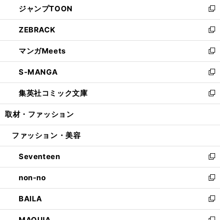
ジャンプTOON
く
で
ド
ィ
い
新
開
ウ
ン
ウ
し
ZEBRACK
く
で
ド
ィ
い
新
開
ウ
ン
ウ
し
マンガMeets
く
で
ド
ィ
い
新
開
ウ
ン
ウ
し
S-MANGA
く
で
ド
ィ
い
新
開
ウ
ン
ウ
し
集英社コミック文庫
く
で
ド
ィ
い
新
開
ウ
ン
ウ
し
取材・ファッション
く
で
ド
ィ
い
開
ウ
ン
ウ
ファッション・美容
く
で
ド
ィ
開
ウ
ン
Seventeen
く
で
ド
新
開
ウ
し
non-no
く
で
い
新
開
ウ
し
BAILA
く
ィ
い
新
ン
ウ
し
MAQUIA