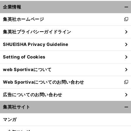
前
Ｌ
退
Ｃ
真司
それぞれの胸中
へ
企業情報
開
く/
集英社ホームページ
新
閉
し
じ
集英社プライバシーガイドライン
い
る
ウ
SHUEISHA Privacy Guideline
ィ
ン
Setting of Cookies
ド
ウ
web Sportivaについて
で
開
Web Sportivaについてのお問い合わせ
く
新
し
広告についてのお問い合わせ
い
ウ
集英社サイト
ィ
開
ン
く/
マンガ
ド
閉
ウ
じ