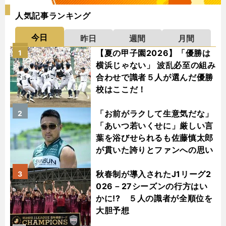
人気記事ランキング
今日
昨日
週間
月間
【夏の甲子園2026】「優勝は
1
横浜じゃない」 波乱必至の組み
合わせで識者５人が選んだ優勝
校はここだ！
「お前がラクして生意気だな」
2
「あいつ若いくせに」厳しい言
葉を浴びせられるも佐藤慎太郎
が貫いた誇りとファンへの思い
秋春制が導入されたJ1リーグ2
3
026－27シーズンの行方はい
かに!? ５人の識者が全順位を
大胆予想