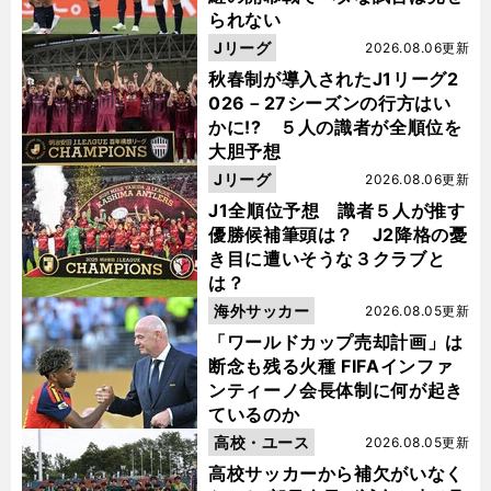
られない
Jリーグ
2026.08.06更新
秋春制が導入されたJ1リーグ2
026－27シーズンの行方はい
かに!? ５人の識者が全順位を
大胆予想
Jリーグ
2026.08.06更新
J1全順位予想 識者５人が推す
優勝候補筆頭は？ J2降格の憂
き目に遭いそうな３クラブと
は？
海外サッカー
2026.08.05更新
「ワールドカップ売却計画」は
断念も残る火種 FIFAインファ
ンティーノ会長体制に何が起き
ているのか
高校・ユース
2026.08.05更新
高校サッカーから補欠がいなく