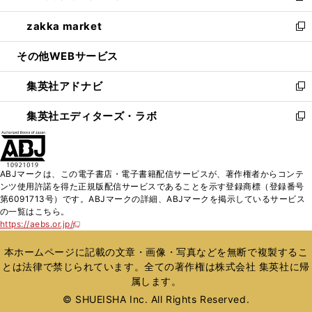
開
ウ
ン
ウ
し
zakka market
く
で
ド
ィ
い
新
開
ウ
ン
ウ
し
その他WEBサービス
く
で
ド
ィ
い
開
ウ
ン
ウ
集英社アドナビ
く
で
ド
ィ
新
開
ウ
ン
し
集英社エディターズ・ラボ
く
で
ド
い
新
開
ウ
ウ
し
く
で
ィ
い
開
ン
ウ
ABJマークは、この電子書店・電子書籍配信サービスが、著作権者からコンテ
く
ド
ィ
ンツ使用許諾を得た正規版配信サービスであることを示す登録商標（登録番号
ウ
ン
第6091713号）です。ABJマークの詳細、ABJマークを掲示しているサービス
で
ド
の一覧はこちら。
開
ウ
https://aebs.or.jp/
新
く
で
し
い
開
本ホームページに記載の文章・画像・写真などを無断で複製するこ
ウ
く
とは法律で禁じられています。全ての著作権は株式会社 集英社に帰
ィ
属します。
ン
ド
© SHUEISHA Inc. All Rights Reserved.
ウ