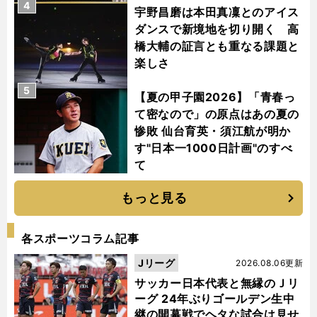
4
宇野昌磨は本田真凜とのアイス
ダンスで新境地を切り開く 高
橋大輔の証言とも重なる課題と
楽しさ
5
【夏の甲子園2026】「青春っ
て密なので」の原点はあの夏の
惨敗 仙台育英・須江航が明か
す"日本一1000日計画"のすべ
て
もっと見る
各スポーツコラム記事
Jリーグ
2026.08.06更新
サッカー日本代表と無縁のＪリ
ーグ 24年ぶりゴールデン生中
継の開幕戦でヘタな試合は見せ