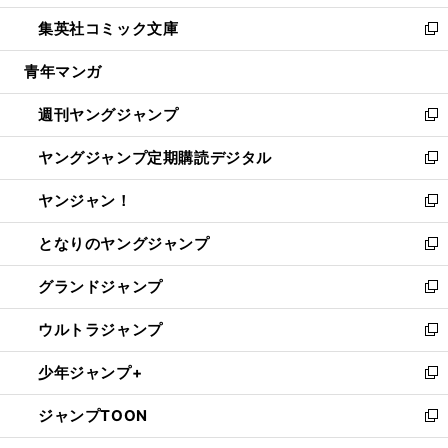
開
ウ
ン
ウ
し
集英社コミック文庫
く
で
ド
ィ
い
新
開
ウ
ン
ウ
し
青年マンガ
く
で
ド
ィ
い
開
ウ
ン
ウ
週刊ヤングジャンプ
く
で
ド
ィ
新
開
ウ
ン
し
ヤングジャンプ定期購読デジタル
く
で
ド
い
新
開
ウ
ウ
し
ヤンジャン！
く
で
ィ
い
新
開
ン
ウ
し
となりのヤングジャンプ
く
ド
ィ
い
新
ウ
ン
ウ
し
グランドジャンプ
で
ド
ィ
い
新
開
ウ
ン
ウ
し
ウルトラジャンプ
く
で
ド
ィ
い
新
開
ウ
ン
ウ
し
少年ジャンプ+
く
で
ド
ィ
い
新
開
ウ
ン
ウ
し
ジャンプTOON
く
で
ド
ィ
い
新
開
ウ
ン
ウ
し