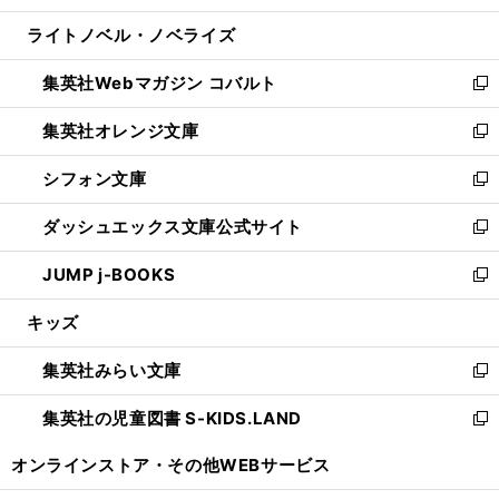
開
ウ
ン
ウ
し
ライトノベル・ノベライズ
く
で
ド
ィ
い
開
ウ
ン
ウ
集英社Webマガジン コバルト
く
で
ド
ィ
新
開
ウ
ン
し
集英社オレンジ文庫
く
で
ド
い
新
開
ウ
ウ
し
シフォン文庫
く
で
ィ
い
新
開
ン
ウ
し
ダッシュエックス文庫公式サイト
く
ド
ィ
い
新
ウ
ン
ウ
し
JUMP j-BOOKS
で
ド
ィ
い
新
開
ウ
ン
ウ
し
キッズ
く
で
ド
ィ
い
開
ウ
ン
ウ
集英社みらい文庫
く
で
ド
ィ
新
開
ウ
ン
し
集英社の児童図書 S-KIDS.LAND
く
で
ド
い
新
開
ウ
ウ
し
オンラインストア・
その他WEBサービス
く
で
ィ
い
開
ン
ウ