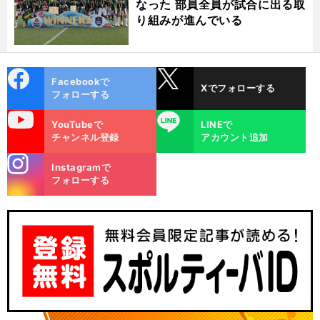
なった 部員全員が試合に出る取
り組みが進んでいる
cebo
X
Facebookで
Xでフォローする
ok
フォローする
uTube
LINE
YouTubeで
LINEで
チャンネル登録
アカウント追加
stagra
Instagramで
m
フォローする