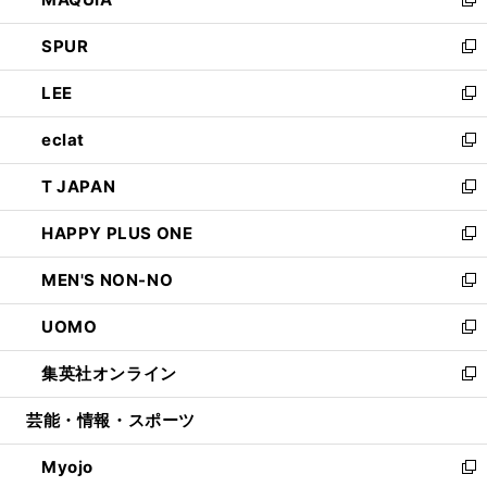
ド
ィ
い
新
ウ
ン
ウ
し
SPUR
で
ド
ィ
い
新
開
ウ
ン
ウ
し
LEE
く
で
ド
ィ
い
新
開
ウ
ン
ウ
し
eclat
く
で
ド
ィ
い
新
開
ウ
ン
ウ
し
T JAPAN
く
で
ド
ィ
い
新
開
ウ
ン
ウ
し
HAPPY PLUS ONE
く
で
ド
ィ
い
新
開
ウ
ン
ウ
し
MEN'S NON-NO
く
で
ド
ィ
い
新
開
ウ
ン
ウ
し
UOMO
く
で
ド
ィ
い
新
開
ウ
ン
ウ
し
集英社オンライン
く
で
ド
ィ
い
新
開
ウ
ン
ウ
し
芸能・情報・スポーツ
く
で
ド
ィ
い
開
ウ
ン
ウ
Myojo
く
で
ド
ィ
新