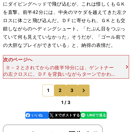
にダイビングヘッドで飛び込むが、これは惜しくもＧＫ
を直撃。前半42分には、中央のマケダを越えてきた左ク
ロスに体ごと飛び込んだ。ＤＦに寄せられ、ＧＫとも交
錯しながらのヘディングシュート。「たぶん目をつぶっ
ていて何も見えていなかった」そうだが、「ゴール前で
の大胆なプレイができている」と、納得の表情だ。
次のページへ
０－２とされてからの後半19分には、ゲントナー
の左クロスに、ＤＦを背負いながらターンでかわし
て右足でシュート。ギリギリ枠を外れる惜しいシー
ンに、「あれは決めたかった」と振り返った。 一
次
1
2
3
のページへ
方の酒井は、
1 / 3
いいね
Xでポストする
LINEで送る
line
faceboo
x
k