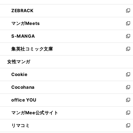
開
ウ
ン
ウ
し
ZEBRACK
く
で
ド
ィ
い
新
開
ウ
ン
ウ
し
マンガMeets
く
で
ド
ィ
い
新
開
ウ
ン
ウ
し
S-MANGA
く
で
ド
ィ
い
新
開
ウ
ン
ウ
し
集英社コミック文庫
く
で
ド
ィ
い
新
開
ウ
ン
ウ
し
女性マンガ
く
で
ド
ィ
い
開
ウ
ン
ウ
Cookie
く
で
ド
ィ
新
開
ウ
ン
し
Cocohana
く
で
ド
い
新
開
ウ
ウ
し
office YOU
く
で
ィ
い
新
開
ン
ウ
し
マンガMee公式サイト
く
ド
ィ
い
新
ウ
ン
ウ
し
リマコミ
で
ド
ィ
い
新
開
ウ
ン
ウ
し