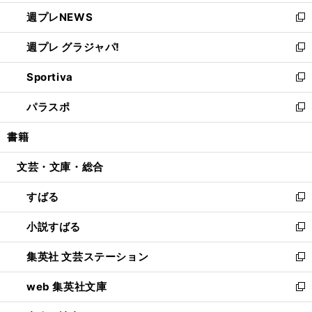
開
ウ
ン
し
週プレNEWS
く
で
ド
い
新
開
ウ
ウ
し
週プレ グラジャパ!
く
で
ィ
い
新
開
ン
ウ
し
Sportiva
く
ド
ィ
い
新
ウ
ン
ウ
し
パラスポ
で
ド
ィ
い
新
開
ウ
ン
ウ
し
書籍
く
で
ド
ィ
い
開
ウ
ン
ウ
文芸・文庫・総合
く
で
ド
ィ
開
ウ
ン
すばる
く
で
ド
新
開
ウ
し
小説すばる
く
で
い
新
開
ウ
し
集英社 文芸ステーション
く
ィ
い
新
ン
ウ
し
web 集英社文庫
ド
ィ
い
新
ウ
ン
ウ
し