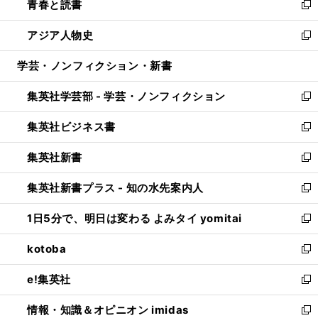
青春と読書
で
ド
ィ
い
新
開
ウ
ン
ウ
し
アジア人物史
く
で
ド
ィ
い
新
開
ウ
ン
ウ
し
学芸・ノンフィクション・新書
く
で
ド
ィ
い
開
ウ
ン
ウ
集英社学芸部 - 学芸・ノンフィクション
く
で
ド
ィ
新
開
ウ
ン
し
集英社ビジネス書
く
で
ド
い
新
開
ウ
ウ
し
集英社新書
く
で
ィ
い
新
開
ン
ウ
し
集英社新書プラス - 知の水先案内人
く
ド
ィ
い
新
ウ
ン
ウ
し
1日5分で、明日は変わる よみタイ yomitai
で
ド
ィ
い
新
開
ウ
ン
ウ
し
kotoba
く
で
ド
ィ
い
新
開
ウ
ン
ウ
し
e!集英社
く
で
ド
ィ
い
新
開
ウ
ン
ウ
し
情報・知識＆オピニオン imidas
く
で
ド
ィ
い
新