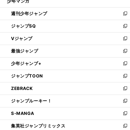
少年マンガ
で
る
開
週刊少年ジャンプ
く
新
し
ジャンプSQ
い
新
ウ
し
Vジャンプ
ィ
い
新
ン
ウ
し
最強ジャンプ
ド
ィ
い
新
ウ
ン
ウ
し
少年ジャンプ+
で
ド
ィ
い
新
開
ウ
ン
ウ
し
ジャンプTOON
く
で
ド
ィ
い
新
開
ウ
ン
ウ
し
ZEBRACK
く
で
ド
ィ
い
新
開
ウ
ン
ウ
し
ジャンプルーキー！
く
で
ド
ィ
い
新
開
ウ
ン
ウ
し
S-MANGA
く
で
ド
ィ
い
新
開
ウ
ン
ウ
し
集英社ジャンプリミックス
く
で
ド
ィ
い
新