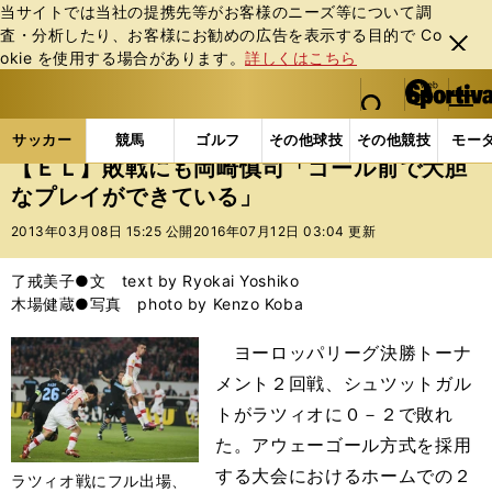
当サイトでは当社の提携先等がお客様のニーズ等について調
査・分析したり、お客様にお勧めの広告を表⽰する⽬的で Co
閉じ
okie を使⽤する場合があります。
詳しくはこちら
る
マイペ
web Sportiva (webスポルティーバ)
検索
メニュ
we
ー
サッカーの記事一覧
海外サッカー
海外サッカー
b
ジ
サッカー
競馬
ゴルフ
その他球技
その他競技
モー
ス
【ＥＬ】敗戦にも岡崎慎司「ゴール前で大胆
ポ
なプレイができている」
ル
テ
2013年03月08日 15:25 公開
2016年07月12日 03:04 更新
ィ
ー
了戒美子●文 text by Ryokai Yoshiko
バ
木場健蔵●写真 photo by Kenzo Koba
ヨーロッパリーグ決勝トーナ
メント２回戦、シュツットガル
トがラツィオに０－２で敗れ
た。アウェーゴール方式を採用
する大会におけるホームでの２
ラツィオ戦にフル出場、