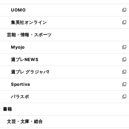
開
ウ
ン
ウ
し
UOMO
く
で
ド
ィ
い
新
開
ウ
ン
ウ
し
集英社オンライン
く
で
ド
ィ
い
新
開
ウ
ン
ウ
し
芸能・情報・スポーツ
く
で
ド
ィ
い
開
ウ
ン
ウ
Myojo
く
で
ド
ィ
新
開
ウ
ン
し
週プレNEWS
く
で
ド
い
新
開
ウ
ウ
し
週プレ グラジャパ!
く
で
ィ
い
新
開
ン
ウ
し
Sportiva
く
ド
ィ
い
新
ウ
ン
ウ
し
パラスポ
で
ド
ィ
い
新
開
ウ
ン
ウ
し
書籍
く
で
ド
ィ
い
開
ウ
ン
ウ
文芸・文庫・総合
く
で
ド
ィ
開
ウ
ン