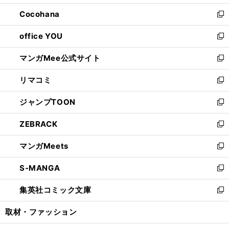
開
ウ
ン
し
Cocohana
く
で
ド
い
新
開
ウ
ウ
し
office YOU
く
で
ィ
い
新
開
ン
ウ
し
マンガMee公式サイト
く
ド
ィ
い
新
ウ
ン
ウ
し
リマコミ
で
ド
ィ
い
新
開
ウ
ン
ウ
し
ジャンプTOON
く
で
ド
ィ
い
新
開
ウ
ン
ウ
し
ZEBRACK
く
で
ド
ィ
い
新
開
ウ
ン
ウ
し
マンガMeets
く
で
ド
ィ
い
新
開
ウ
ン
ウ
し
S-MANGA
く
で
ド
ィ
い
新
開
ウ
ン
ウ
し
集英社コミック文庫
く
で
ド
ィ
い
新
開
ウ
ン
ウ
し
取材・ファッション
く
で
ド
ィ
い
開
ウ
ン
ウ