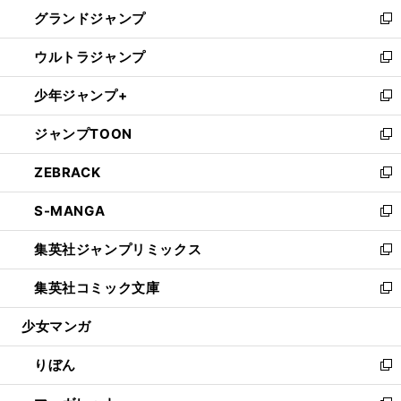
ン
ウ
し
グランドジャンプ
で
ド
ィ
い
新
開
ウ
ン
ウ
し
ウルトラジャンプ
く
で
ド
ィ
い
新
開
ウ
ン
ウ
し
少年ジャンプ+
く
で
ド
ィ
い
新
開
ウ
ン
ウ
し
ジャンプTOON
く
で
ド
ィ
い
新
開
ウ
ン
ウ
し
ZEBRACK
く
で
ド
ィ
い
新
開
ウ
ン
ウ
し
S-MANGA
く
で
ド
ィ
い
新
開
ウ
ン
ウ
し
集英社ジャンプリミックス
く
で
ド
ィ
い
新
開
ウ
ン
ウ
し
集英社コミック文庫
く
で
ド
ィ
い
新
開
ウ
ン
ウ
し
少女マンガ
く
で
ド
ィ
い
開
ウ
ン
ウ
りぼん
く
で
ド
ィ
新
開
ウ
ン
し