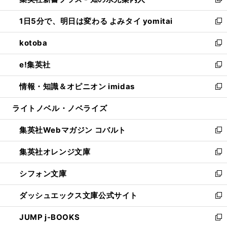
ィ
い
新
ウ
ン
ウ
し
1日5分で、明日は変わる よみタイ yomitai
で
ド
ィ
い
新
開
ウ
ン
ウ
し
kotoba
く
で
ド
ィ
い
新
開
ウ
ン
ウ
し
e!集英社
く
で
ド
ィ
い
新
開
ウ
ン
ウ
し
情報・知識＆オピニオン imidas
く
で
ド
ィ
い
新
開
ウ
ン
ウ
し
ライトノベル・ノベライズ
く
で
ド
ィ
い
開
ウ
ン
ウ
集英社Webマガジン コバルト
く
で
ド
ィ
新
開
ウ
ン
し
集英社オレンジ文庫
く
で
ド
い
新
開
ウ
ウ
し
シフォン文庫
く
で
ィ
い
新
開
ン
ウ
し
ダッシュエックス文庫公式サイト
く
ド
ィ
い
新
ウ
ン
ウ
し
JUMP j-BOOKS
で
ド
ィ
い
新