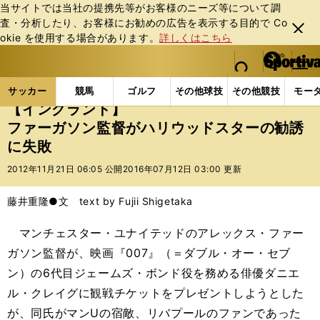
当サイトでは当社の提携先等がお客様のニーズ等について調
査・分析したり、お客様にお勧めの広告を表⽰する⽬的で Co
閉じ
okie を使⽤する場合があります。
詳しくはこちら
る
マイペ
web Sportiva (webスポルティーバ)
検索
メニュ
we
ー
サッカーの記事一覧
海外サッカー
海外サッカー
b
ジ
サッカー
競馬
ゴルフ
その他球技
その他競技
モー
ス
【イングランド】
ポ
ファーガソン監督がハリウッドスターの勧誘
ル
に失敗
テ
ィ
2012年11月21日 06:05 公開
2016年07月12日 03:00 更新
ー
バ
藤井重隆●文 text by Fujii Shigetaka
マンチェスター・ユナイテッドのアレックス・ファー
ガソン監督が、映画『007』（＝ダブル・オー・セブ
ン）の6代目ジェームズ・ボンド役を務める俳優ダニエ
ル・クレイグに観戦チケットをプレゼントしようとした
が、同氏がマンUの宿敵、リバプールのファンであった