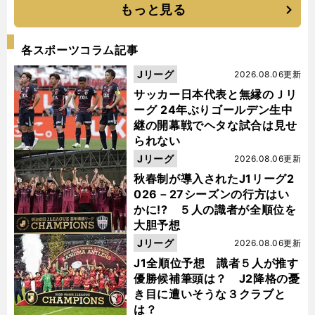
もっと見る
各スポーツコラム記事
Jリーグ
2026.08.06更新
サッカー日本代表と無縁のＪリ
ーグ 24年ぶりゴールデン生中
継の開幕戦でヘタな試合は見せ
られない
Jリーグ
2026.08.06更新
秋春制が導入されたJ1リーグ2
026－27シーズンの行方はい
かに!? ５人の識者が全順位を
大胆予想
Jリーグ
2026.08.06更新
J1全順位予想 識者５人が推す
優勝候補筆頭は？ J2降格の憂
き目に遭いそうな３クラブと
は？