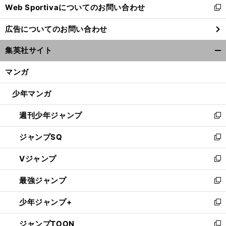
Web Sportivaについてのお問い合わせ
く
新
し
広告についてのお問い合わせ
い
ウ
】
。
集英社サイト
【
フ
】
、
ィ
開
ランス
イブラヒモビッチのプレイに大きな影響を与えた
その生い立ち
ン
く/
マンガ
ド
閉
ウ
じ
少年マンガ
で
る
開
週刊少年ジャンプ
く
新
し
ジャンプSQ
い
新
ウ
し
Vジャンプ
ィ
い
新
ン
ウ
し
最強ジャンプ
ド
ィ
い
新
ウ
ン
ウ
し
少年ジャンプ+
で
ド
ィ
い
新
開
ウ
ン
ウ
し
ジャンプTOON
く
で
ド
ィ
い
新