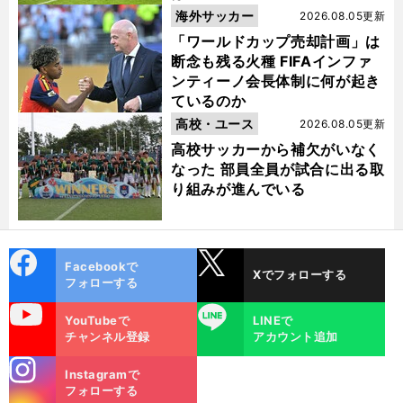
海外サッカー
2026.08.05更新
「ワールドカップ売却計画」は
断念も残る火種 FIFAインファ
ンティーノ会長体制に何が起き
ているのか
高校・ユース
2026.08.05更新
高校サッカーから補欠がいなく
なった 部員全員が試合に出る取
り組みが進んでいる
cebo
X
Facebookで
Xでフォローする
ok
フォローする
uTube
LINE
YouTubeで
LINEで
チャンネル登録
アカウント追加
stagra
Instagramで
m
フォローする