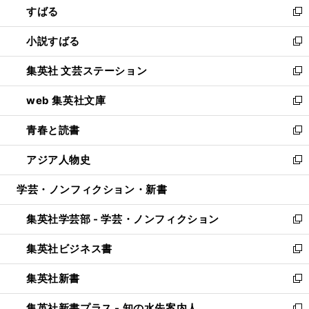
すばる
く
で
ド
新
開
ウ
し
小説すばる
く
で
い
新
開
ウ
し
集英社 文芸ステーション
く
ィ
い
新
ン
ウ
し
web 集英社文庫
ド
ィ
い
新
ウ
ン
ウ
し
青春と読書
で
ド
ィ
い
新
開
ウ
ン
ウ
し
アジア人物史
く
で
ド
ィ
い
新
開
ウ
ン
ウ
し
学芸・ノンフィクション・新書
く
で
ド
ィ
い
開
ウ
ン
ウ
集英社学芸部 - 学芸・ノンフィクション
く
で
ド
ィ
新
開
ウ
ン
し
集英社ビジネス書
く
で
ド
い
新
開
ウ
ウ
し
集英社新書
く
で
ィ
い
新
開
ン
ウ
し
集英社新書プラス - 知の水先案内人
く
ド