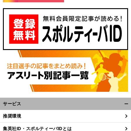
サービス
開
く/
推奨環境
閉
じ
集英社ID・スポルティーバIDとは