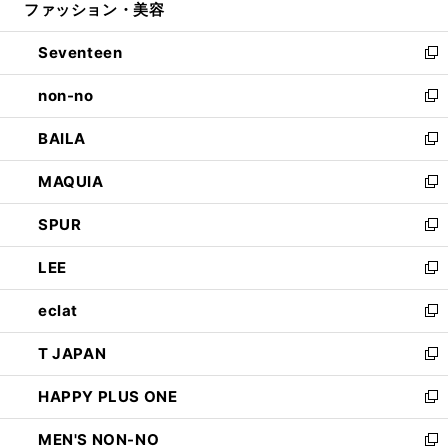
ファッション・美容
く
で
ド
ィ
開
ウ
ン
Seventeen
く
で
ド
新
開
ウ
し
non-no
く
で
い
新
開
ウ
し
BAILA
く
ィ
い
新
ン
ウ
し
MAQUIA
ド
ィ
い
新
ウ
ン
ウ
し
SPUR
で
ド
ィ
い
新
開
ウ
ン
ウ
し
LEE
く
で
ド
ィ
い
新
開
ウ
ン
ウ
し
eclat
く
で
ド
ィ
い
新
開
ウ
ン
ウ
し
T JAPAN
く
で
ド
ィ
い
新
開
ウ
ン
ウ
し
HAPPY PLUS ONE
く
で
ド
ィ
い
新
開
ウ
ン
ウ
し
MEN'S NON-NO
く
で
ド
ィ
い
新