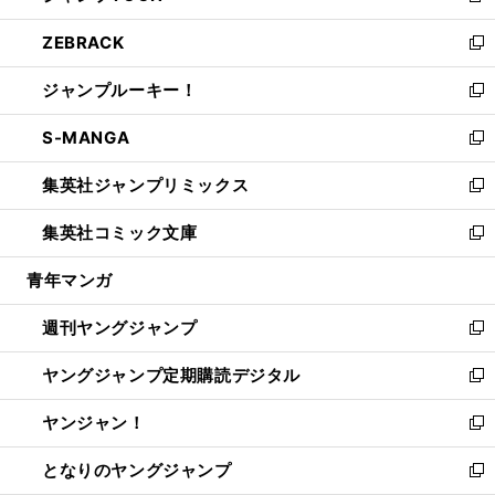
開
ウ
ン
ウ
し
ZEBRACK
く
で
ド
ィ
い
新
開
ウ
ン
ウ
し
ジャンプルーキー！
く
で
ド
ィ
い
新
開
ウ
ン
ウ
し
S-MANGA
く
で
ド
ィ
い
新
開
ウ
ン
ウ
し
集英社ジャンプリミックス
く
で
ド
ィ
い
新
開
ウ
ン
ウ
し
集英社コミック文庫
く
で
ド
ィ
い
新
開
ウ
ン
ウ
し
青年マンガ
く
で
ド
ィ
い
開
ウ
ン
ウ
週刊ヤングジャンプ
く
で
ド
ィ
新
開
ウ
ン
し
ヤングジャンプ定期購読デジタル
く
で
ド
い
新
開
ウ
ウ
し
ヤンジャン！
く
で
ィ
い
新
開
ン
ウ
し
となりのヤングジャンプ
く
ド
ィ
い
新
ウ