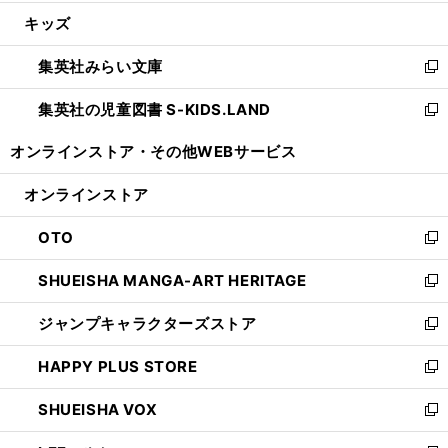
開
ウ
ン
ウ
し
キッズ
く
で
ド
ィ
い
開
ウ
ン
ウ
集英社みらい文庫
く
で
ド
ィ
新
開
ウ
ン
し
集英社の児童図書 S-KIDS.LAND
く
で
ド
い
新
開
ウ
ウ
し
オンラインストア・
その他WEBサービス
く
で
ィ
い
開
ン
ウ
オンラインストア
く
ド
ィ
ウ
ン
OTO
で
ド
新
開
ウ
し
SHUEISHA MANGA-ART HERITAGE
く
で
い
新
開
ウ
し
ジャンプキャラクターズストア
く
ィ
い
新
ン
ウ
し
HAPPY PLUS STORE
ド
ィ
い
新
ウ
ン
ウ
し
SHUEISHA VOX
で
ド
ィ
い
新
開
ウ
ン
ウ
し