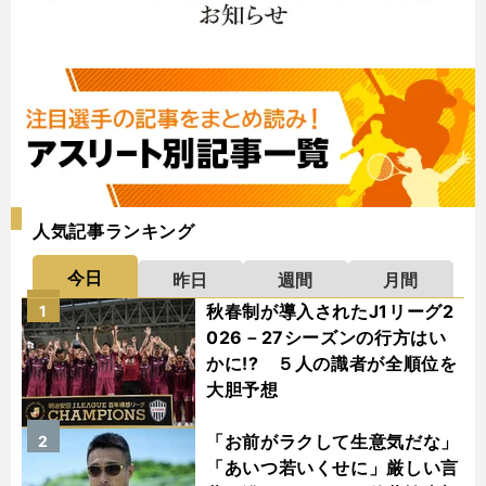
人気記事ランキング
今日
昨日
週間
月間
秋春制が導入されたJ1リーグ2
1
026－27シーズンの行方はい
かに!? ５人の識者が全順位を
大胆予想
「お前がラクして生意気だな」
2
「あいつ若いくせに」厳しい言