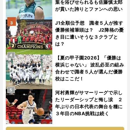
葉を浴びせられるも佐藤慎太郎
が貫いた誇りとファンへの思い
J1全順位予想 識者５人が推す
3
優勝候補筆頭は？ J2降格の憂
き目に遭いそうな３クラブと
は？
4
【夏の甲子園2026】「優勝は
横浜じゃない」 波乱必至の組み
合わせで識者５人が選んだ優勝
校はここだ！
5
河村勇輝がサマーリーグで示し
たリーダーシップと悔し涙 ２
年ぶりの日本代表の舞台を糧に
３年目のNBA挑戦は続く