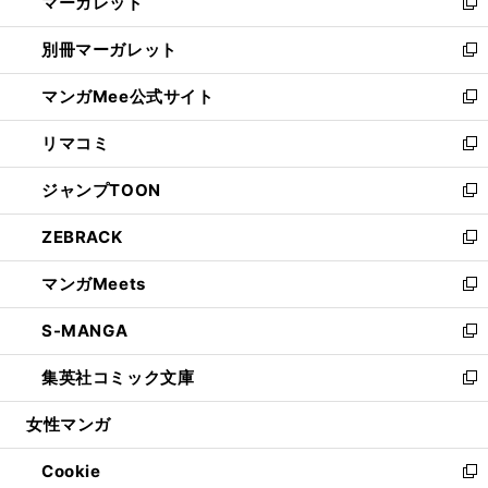
マーガレット
く
で
ド
い
新
開
ウ
ウ
し
別冊マーガレット
く
で
ィ
い
新
開
ン
ウ
し
マンガMee公式サイト
く
ド
ィ
い
新
ウ
ン
ウ
し
リマコミ
で
ド
ィ
い
新
開
ウ
ン
ウ
し
ジャンプTOON
く
で
ド
ィ
い
新
開
ウ
ン
ウ
し
ZEBRACK
く
で
ド
ィ
い
新
開
ウ
ン
ウ
し
マンガMeets
く
で
ド
ィ
い
新
開
ウ
ン
ウ
し
S-MANGA
く
で
ド
ィ
い
新
開
ウ
ン
ウ
し
集英社コミック文庫
く
で
ド
ィ
い
新
開
ウ
ン
ウ
し
女性マンガ
く
で
ド
ィ
い
開
ウ
ン
ウ
Cookie
く
で
ド
ィ
新