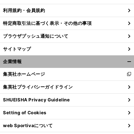
る
利用規約・会員規約
特定商取引法に基づく表示・その他の事項
ブラウザプッシュ通知について
サイトマップ
企業情報
開
く/
集英社ホームページ
新
閉
し
じ
集英社プライバシーガイドライン
い
る
ウ
SHUEISHA Privacy Guideline
ィ
ン
Setting of Cookies
ド
ウ
web Sportivaについて
で
開