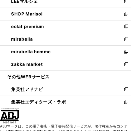
LEEマルシェ
く
で
ド
ィ
い
新
開
ウ
ン
ウ
し
SHOP Marisol
く
で
ド
ィ
い
新
開
ウ
ン
ウ
し
eclat premium
く
で
ド
ィ
い
新
開
ウ
ン
ウ
し
mirabella
く
で
ド
ィ
い
新
開
ウ
ン
ウ
し
mirabella homme
く
で
ド
ィ
い
新
開
ウ
ン
ウ
し
zakka market
く
で
ド
ィ
い
新
開
ウ
ン
ウ
し
その他WEBサービス
く
で
ド
ィ
い
開
ウ
ン
ウ
集英社アドナビ
く
で
ド
ィ
新
開
ウ
ン
し
集英社エディターズ・ラボ
く
で
ド
い
新
開
ウ
ウ
し
く
で
ィ
い
開
ン
ウ
ABJマークは、この電子書店・電子書籍配信サービスが、著作権者からコンテ
く
ド
ィ