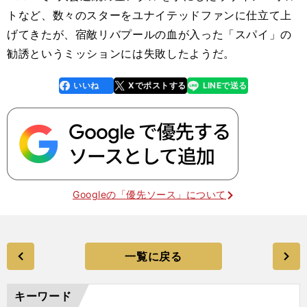
トなど、数々のスターをユナイテッドファンに仕立て上
げてきたが、宿敵リバプールの血が入った「スパイ」の
勧誘というミッションには失敗したようだ。
いいね
Xでポストする
LINEで送る
line
faceboo
x
k
Googleの「優先ソース」について
一覧に戻る
キーワード