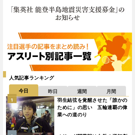
人気記事ランキング
今日
昨日
週間
月間
羽生結弦を覚醒させた「誰かの
1
ために」の思い 五輪連覇の偉
業への道のり