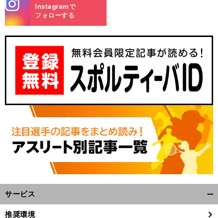
stagra
Instagramで
m
フォローする
サービス
開
く/
推奨環境