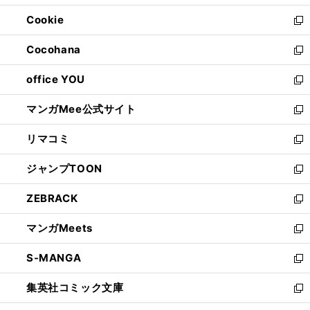
開
ウ
ン
ウ
Cookie
く
で
ド
ィ
新
開
ウ
ン
し
Cocohana
く
で
ド
い
新
開
ウ
ウ
し
office YOU
く
で
ィ
い
新
開
ン
ウ
し
マンガMee公式サイト
く
ド
ィ
い
新
ウ
ン
ウ
し
リマコミ
で
ド
ィ
い
新
開
ウ
ン
ウ
し
ジャンプTOON
く
で
ド
ィ
い
新
開
ウ
ン
ウ
し
ZEBRACK
く
で
ド
ィ
い
新
開
ウ
ン
ウ
し
マンガMeets
く
で
ド
ィ
い
新
開
ウ
ン
ウ
し
S-MANGA
く
で
ド
ィ
い
新
開
ウ
ン
ウ
し
集英社コミック文庫
く
で
ド
ィ
い
新
開
ウ
ン
ウ
し