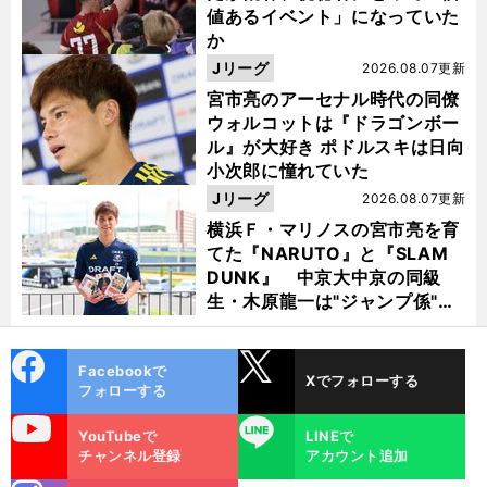
値あるイベント」になっていた
か
Jリーグ
2026.08.07更新
宮市亮のアーセナル時代の同僚
ウォルコットは『ドラゴンボー
ル』が大好き ポドルスキは日向
小次郎に憧れていた
Jリーグ
2026.08.07更新
横浜Ｆ・マリノスの宮市亮を育
てた『NARUTO』と『SLAM
DUNK』 中京大中京の同級
生・木原龍一は"ジャンプ係"だ
った
cebo
X
Facebookで
Xでフォローする
ok
フォローする
uTube
LINE
YouTubeで
LINEで
チャンネル登録
アカウント追加