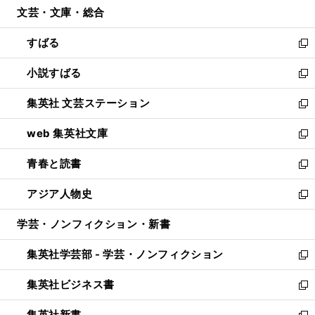
文芸・文庫・総合
く
で
ド
ィ
開
ウ
ン
すばる
く
で
ド
新
開
ウ
し
小説すばる
く
で
い
新
開
ウ
し
集英社 文芸ステーション
く
ィ
い
新
ン
ウ
し
web 集英社文庫
ド
ィ
い
新
ウ
ン
ウ
し
青春と読書
で
ド
ィ
い
新
開
ウ
ン
ウ
し
アジア人物史
く
で
ド
ィ
い
新
開
ウ
ン
ウ
し
学芸・ノンフィクション・新書
く
で
ド
ィ
い
開
ウ
ン
ウ
集英社学芸部 - 学芸・ノンフィクション
く
で
ド
ィ
新
開
ウ
ン
し
集英社ビジネス書
く
で
ド
い
新
開
ウ
ウ
し
集英社新書
く