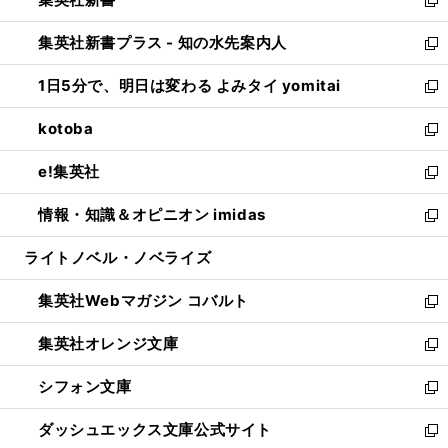
で
ィ
い
新
開
ン
ウ
し
集英社新書プラス - 知の水先案内人
く
ド
ィ
い
新
ウ
ン
ウ
し
1日5分で、明日は変わる よみタイ yomitai
で
ド
ィ
い
新
開
ウ
ン
ウ
し
kotoba
く
で
ド
ィ
い
新
開
ウ
ン
ウ
し
e!集英社
く
で
ド
ィ
い
新
開
ウ
ン
ウ
し
情報・知識＆オピニオン imidas
く
で
ド
ィ
い
新
開
ウ
ン
ウ
し
ライトノベル・ノベライズ
く
で
ド
ィ
い
開
ウ
ン
ウ
集英社Webマガジン コバルト
く
で
ド
ィ
新
開
ウ
ン
し
集英社オレンジ文庫
く
で
ド
い
新
開
ウ
ウ
し
シフォン文庫
く
で
ィ
い
新
開
ン
ウ
し
ダッシュエックス文庫公式サイト
く
ド
ィ
い
新