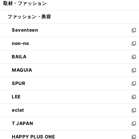
取材・ファッション
く
で
ド
ィ
い
開
ウ
ン
ウ
ファッション・美容
く
で
ド
ィ
開
ウ
ン
Seventeen
く
で
ド
新
開
ウ
し
non-no
く
で
い
新
開
ウ
し
BAILA
く
ィ
い
新
ン
ウ
し
MAQUIA
ド
ィ
い
新
ウ
ン
ウ
し
SPUR
で
ド
ィ
い
新
開
ウ
ン
ウ
し
LEE
く
で
ド
ィ
い
新
開
ウ
ン
ウ
し
eclat
く
で
ド
ィ
い
新
開
ウ
ン
ウ
し
T JAPAN
く
で
ド
ィ
い
新
開
ウ
ン
ウ
し
HAPPY PLUS ONE
く
で
ド
ィ
い
新