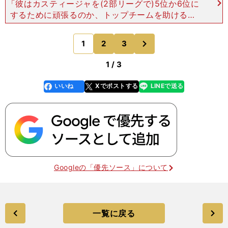
「彼はカスティージャを(2部リーグで)5位か6位に
するために頑張るのか、トップチームを助けるの
か、どちらかに決めなければならない」 モウリー
ニョがＢチームに対して抱えている不満は、たとえ
次
1
2
3
のページへ
ば、カステ
1 / 3
いいね
Xでポストする
LINEで送る
line
faceboo
x
k
Googleの「優先ソース」について
一覧に戻る