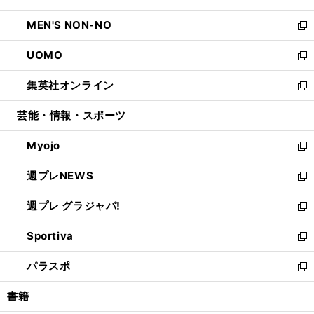
開
ウ
ン
ウ
し
MEN'S NON-NO
く
で
ド
ィ
い
新
開
ウ
ン
ウ
し
UOMO
く
で
ド
ィ
い
新
開
ウ
ン
ウ
し
集英社オンライン
く
で
ド
ィ
い
新
開
ウ
ン
ウ
し
芸能・情報・スポーツ
く
で
ド
ィ
い
開
ウ
ン
ウ
Myojo
く
で
ド
ィ
新
開
ウ
ン
し
週プレNEWS
く
で
ド
い
新
開
ウ
ウ
し
週プレ グラジャパ!
く
で
ィ
い
新
開
ン
ウ
し
Sportiva
く
ド
ィ
い
新
ウ
ン
ウ
し
パラスポ
で
ド
ィ
い
新
開
ウ
ン
ウ
し
書籍
く
で
ド
ィ
い
開
ウ
ン
ウ