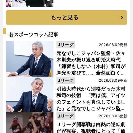
もっと見る
各スポーツコラム記事
Jリーグ
2026.08.09更新
元なでしこジャパン監督・佐々
木則夫が振り返る明治大時代
「練習もしない（木村）和司が
脚光を浴びて...。全然面白くな
い４年間でした」
Jリーグ
2026.08.09更新
明治大時代から別格だった木村
和司の技術 「実は僕、アイツ
のフェイントを真似していまし
た」と元なでしこジャパン監
督・佐々木則夫
Jリーグ
2026.08.08更新
Ｊリーグ開幕戦は白熱の逆転劇
だが観客、視聴者にとって「価