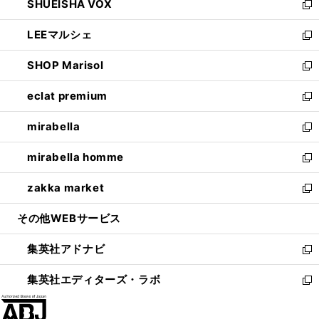
SHUEISHA VOX
で
ド
ィ
い
新
開
ウ
ン
ウ
し
LEEマルシェ
く
で
ド
ィ
い
新
開
ウ
ン
ウ
し
SHOP Marisol
く
で
ド
ィ
い
新
開
ウ
ン
ウ
し
eclat premium
く
で
ド
ィ
い
新
開
ウ
ン
ウ
し
mirabella
く
で
ド
ィ
い
新
開
ウ
ン
ウ
し
mirabella homme
く
で
ド
ィ
い
新
開
ウ
ン
ウ
し
zakka market
く
で
ド
ィ
い
新
開
ウ
ン
ウ
し
その他WEBサービス
く
で
ド
ィ
い
開
ウ
ン
ウ
集英社アドナビ
く
で
ド
ィ
新
開
ウ
ン
し
集英社エディターズ・ラボ
く
で
ド
い
新
開
ウ
ウ
し
く
で
ィ
い