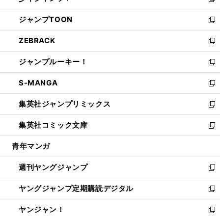
い
新
開
ウ
ン
ウ
し
ジャンプTOON
く
で
ド
ィ
い
新
開
ウ
ン
ウ
し
ZEBRACK
く
で
ド
ィ
い
新
開
ウ
ン
ウ
し
ジャンプルーキー！
く
で
ド
ィ
い
新
開
ウ
ン
ウ
し
S-MANGA
く
で
ド
ィ
い
新
開
ウ
ン
ウ
し
集英社ジャンプリミックス
く
で
ド
ィ
い
新
開
ウ
ン
ウ
し
集英社コミック文庫
く
で
ド
ィ
い
新
開
ウ
ン
ウ
し
青年マンガ
く
で
ド
ィ
い
開
ウ
ン
ウ
週刊ヤングジャンプ
く
で
ド
ィ
新
開
ウ
ン
し
ヤングジャンプ定期購読デジタル
く
で
ド
い
新
開
ウ
ウ
し
ヤンジャン！
く
で
ィ
い
新