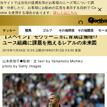
当サイトでは当社の提携先等がお客様のニーズ等について調
査・分析したり、お客様にお勧めの広告を表⽰する⽬的で Co
閉じ
okie を使⽤する場合があります。
詳しくはこちら
る
マイペ
web Sportiva (webスポルティーバ)
検索
メニュ
we
ー
サッカーの記事一覧
海外サッカー
海外サッカー
b
ジ
サッカー
競馬
ゴルフ
その他球技
その他競技
モー
ス
【スペイン】 モウリーニョに育成は無理!?
ポ
ユース組織に課題を抱えるレアルの未来図
ル
テ
2012年11月04日 12:35 公開
2016年07月12日 03:00 更新
ィ
ー
山本美智子●取材・文 text by Yamamoto Michiko
バ
photo by Getty Images