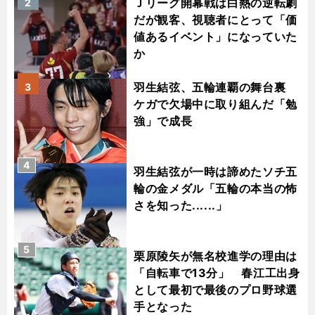
Ｊリーグ開幕戦は白熱の逆転劇
2
だが観客、視聴者にとって「価
値あるイベント」になっていた
か
羽生結弦、五輪連覇の舞台裏
3
ケガで欠場中に取り組んだ「勉
強」で成長
4
羽生結弦が一時は諦めたソチ五
輪の金メダル「五輪の本当の怖
さを知った......」
5
栗原陵矢が無名校進学の理由は
「自転車で13分」 春江工出身
として最初で最後のプロ野球選
手となった