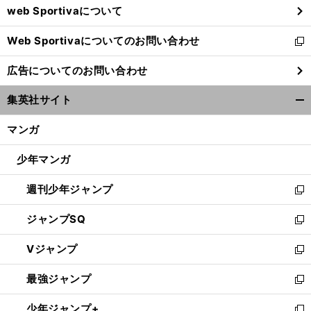
web Sportivaについて
で
開
Web Sportivaについてのお問い合わせ
く
新
し
広告についてのお問い合わせ
い
ウ
集英社サイト
ィ
開
ン
く/
マンガ
ド
閉
ウ
じ
少年マンガ
で
る
開
週刊少年ジャンプ
く
新
し
ジャンプSQ
い
新
ウ
し
Vジャンプ
ィ
い
新
ン
ウ
し
最強ジャンプ
ド
ィ
い
新
ウ
ン
ウ
し
少年ジャンプ+
で
ド
ィ