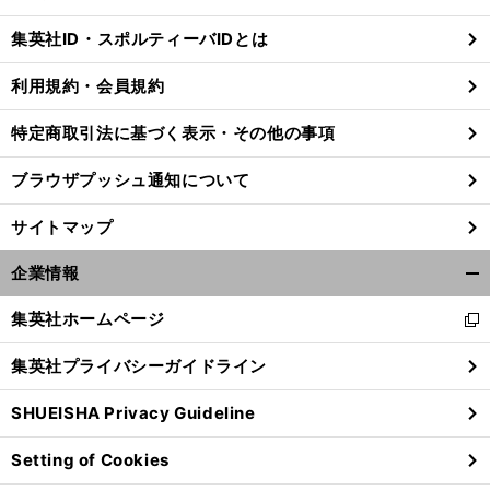
閉
じ
集英社ID・スポルティーバIDとは
る
利用規約・会員規約
】
、
特定商取引法に基づく表示・その他の事項
前
注目されるが故の苦悩
へ
ブラウザプッシュ通知について
サイトマップ
企業情報
開
く/
集英社ホームページ
新
閉
し
じ
集英社プライバシーガイドライン
い
る
ウ
SHUEISHA Privacy Guideline
ィ
ン
Setting of Cookies
ド
ウ