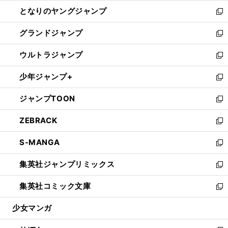
開
ン
ウ
し
となりのヤングジャンプ
く
ド
ィ
い
新
ウ
ン
ウ
し
グランドジャンプ
で
ド
ィ
い
新
開
ウ
ン
ウ
し
ウルトラジャンプ
く
で
ド
ィ
い
新
開
ウ
ン
ウ
し
少年ジャンプ+
く
で
ド
ィ
い
新
開
ウ
ン
ウ
し
ジャンプTOON
く
で
ド
ィ
い
新
開
ウ
ン
ウ
し
ZEBRACK
く
で
ド
ィ
い
新
開
ウ
ン
ウ
し
S-MANGA
く
で
ド
ィ
い
新
開
ウ
ン
ウ
し
集英社ジャンプリミックス
く
で
ド
ィ
い
新
開
ウ
ン
ウ
し
集英社コミック文庫
く
で
ド
ィ
い
新
開
ウ
ン
ウ
し
少女マンガ
く
で
ド
ィ
い
開
ウ
ン
ウ