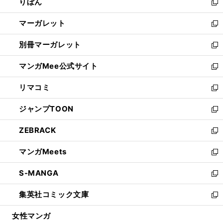
りぼん
く
で
ド
ィ
新
開
ウ
ン
し
マーガレット
く
で
ド
い
新
開
ウ
ウ
し
別冊マーガレット
く
で
ィ
い
新
開
ン
ウ
し
マンガMee公式サイト
く
ド
ィ
い
新
ウ
ン
ウ
し
リマコミ
で
ド
ィ
い
新
開
ウ
ン
ウ
し
ジャンプTOON
く
で
ド
ィ
い
新
開
ウ
ン
ウ
し
ZEBRACK
く
で
ド
ィ
い
新
開
ウ
ン
ウ
し
マンガMeets
く
で
ド
ィ
い
新
開
ウ
ン
ウ
し
S-MANGA
く
で
ド
ィ
い
新
開
ウ
ン
ウ
し
集英社コミック文庫
く
で
ド
ィ
い
新
開
ウ
ン
ウ
し
女性マンガ
く
で
ド
ィ
い