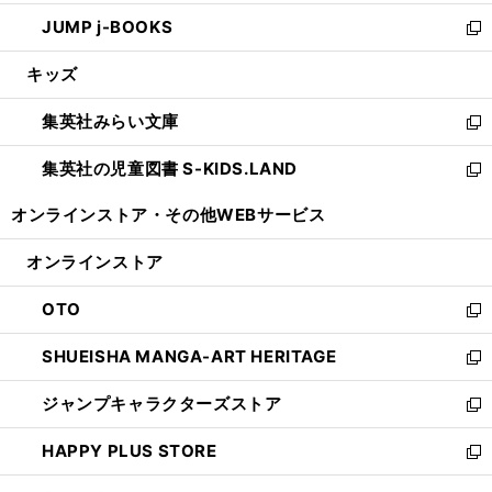
ウ
ン
ウ
し
JUMP j-BOOKS
で
ド
ィ
い
新
開
ウ
ン
ウ
し
キッズ
く
で
ド
ィ
い
開
ウ
ン
ウ
集英社みらい文庫
く
で
ド
ィ
新
開
ウ
ン
し
集英社の児童図書 S-KIDS.LAND
く
で
ド
い
新
開
ウ
ウ
し
オンラインストア・
その他WEBサービス
く
で
ィ
い
開
ン
ウ
オンラインストア
く
ド
ィ
ウ
ン
OTO
で
ド
新
開
ウ
し
SHUEISHA MANGA-ART HERITAGE
く
で
い
新
開
ウ
し
ジャンプキャラクターズストア
く
ィ
い
新
ン
ウ
し
HAPPY PLUS STORE
ド
ィ
い
新
ウ
ン
ウ
し