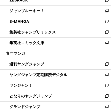
ZEBRACK
で
ド
ィ
い
新
開
ウ
ン
ウ
し
ジャンプルーキー！
く
で
ド
ィ
い
新
開
ウ
ン
ウ
し
S-MANGA
く
で
ド
ィ
い
新
開
ウ
ン
ウ
し
集英社ジャンプリミックス
く
で
ド
ィ
い
新
開
ウ
ン
ウ
し
集英社コミック文庫
く
で
ド
ィ
い
新
開
ウ
ン
ウ
し
青年マンガ
く
で
ド
ィ
い
開
ウ
ン
ウ
週刊ヤングジャンプ
く
で
ド
ィ
新
開
ウ
ン
し
ヤングジャンプ定期購読デジタル
く
で
ド
い
新
開
ウ
ウ
し
ヤンジャン！
く
で
ィ
い
新
開
ン
ウ
し
となりのヤングジャンプ
く
ド
ィ
い
新
ウ
ン
ウ
し
グランドジャンプ
で
ド
ィ
い
新