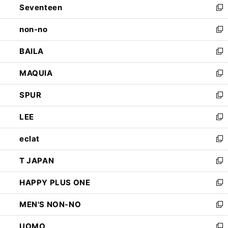
Seventeen
く
で
ド
新
開
ウ
し
non-no
く
で
い
新
開
ウ
し
BAILA
く
ィ
い
新
ン
ウ
し
MAQUIA
ド
ィ
い
新
ウ
ン
ウ
し
SPUR
で
ド
ィ
い
新
開
ウ
ン
ウ
し
LEE
く
で
ド
ィ
い
新
開
ウ
ン
ウ
し
eclat
く
で
ド
ィ
い
新
開
ウ
ン
ウ
し
T JAPAN
く
で
ド
ィ
い
新
開
ウ
ン
ウ
し
HAPPY PLUS ONE
く
で
ド
ィ
い
新
開
ウ
ン
ウ
し
MEN'S NON-NO
く
で
ド
ィ
い
新
開
ウ
ン
ウ
し
UOMO
く
で
ド
ィ
い