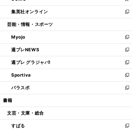
新
開
ウ
ン
ウ
し
集英社オンライン
く
で
ド
ィ
い
新
開
ウ
ン
ウ
し
芸能・情報・スポーツ
く
で
ド
ィ
い
開
ウ
ン
ウ
Myojo
く
で
ド
ィ
新
開
ウ
ン
し
週プレNEWS
く
で
ド
い
新
開
ウ
ウ
し
週プレ グラジャパ!
く
で
ィ
い
新
開
ン
ウ
し
Sportiva
く
ド
ィ
い
新
ウ
ン
ウ
し
パラスポ
で
ド
ィ
い
新
開
ウ
ン
ウ
し
書籍
く
で
ド
ィ
い
開
ウ
ン
ウ
文芸・文庫・総合
く
で
ド
ィ
開
ウ
ン
すばる
く
で
ド
新
開