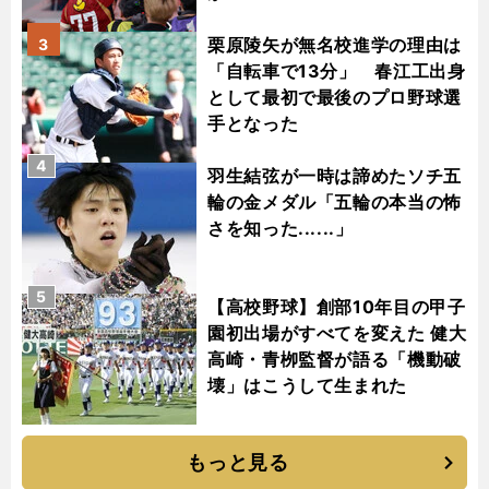
栗原陵矢が無名校進学の理由は
3
「自転車で13分」 春江工出身
として最初で最後のプロ野球選
手となった
4
羽生結弦が一時は諦めたソチ五
輪の金メダル「五輪の本当の怖
さを知った......」
5
【高校野球】創部10年目の甲子
園初出場がすべてを変えた 健大
高崎・青栁監督が語る「機動破
壊」はこうして生まれた
もっと見る