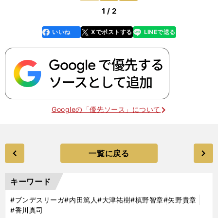
1 / 2
いいね
Xでポストする
LINEで送る
line
faceboo
x
k
Googleの「優先ソース」について
一覧に戻る
キーワード
#ブンデスリーガ
#内田篤人
#大津祐樹
#槙野智章
#矢野貴章
#香川真司