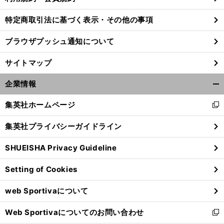
特定商取引法に基づく表示・その他の事項
ブラウザプッシュ通知について
サイトマップ
企業情報
開
く/
集英社ホームページ
新
閉
し
じ
集英社プライバシーガイドライン
い
る
ウ
SHUEISHA Privacy Guideline
ィ
】
、
マ
・
」
前
へ
ン
Setting of Cookies
ド
ウ
web Sportivaについて
で
開
Web Sportivaについてのお問い合わせ
く
新