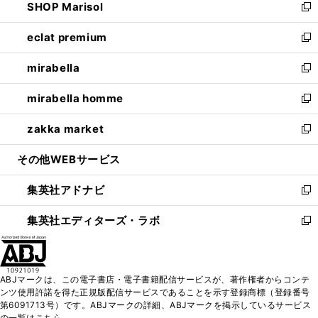
SHOP Marisol
く
で
ド
ィ
い
新
開
ウ
ン
ウ
し
eclat premium
く
で
ド
ィ
い
新
開
ウ
ン
ウ
し
mirabella
く
で
ド
ィ
い
新
開
ウ
ン
ウ
し
mirabella homme
く
で
ド
ィ
い
新
開
ウ
ン
ウ
し
zakka market
く
で
ド
ィ
い
新
開
ウ
ン
ウ
し
その他WEBサービス
く
で
ド
ィ
い
開
ウ
ン
ウ
集英社アドナビ
く
で
ド
ィ
新
開
ウ
ン
し
集英社エディターズ・ラボ
く
で
ド
い
新
開
ウ
ウ
し
く
で
ィ
い
開
ン
ウ
ABJマークは、この電子書店・電子書籍配信サービスが、著作権者からコンテ
く
ド
ィ
ンツ使用許諾を得た正規版配信サービスであることを示す登録商標（登録番号
ウ
ン
第6091713号）です。ABJマークの詳細、ABJマークを掲示しているサービス
で
ド
の一覧はこちら。