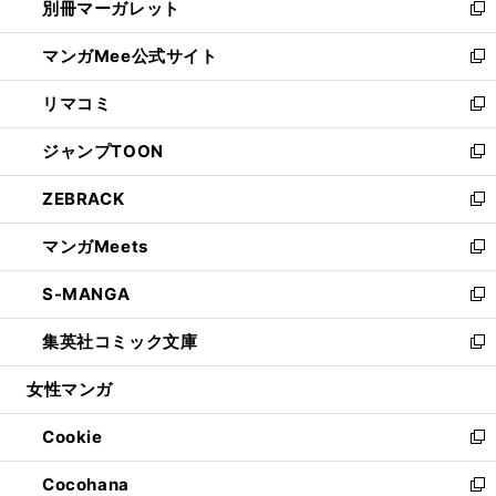
別冊マーガレット
く
で
ィ
い
新
開
ン
ウ
し
マンガMee公式サイト
く
ド
ィ
い
新
ウ
ン
ウ
し
リマコミ
で
ド
ィ
い
新
開
ウ
ン
ウ
し
ジャンプTOON
く
で
ド
ィ
い
新
開
ウ
ン
ウ
し
ZEBRACK
く
で
ド
ィ
い
新
開
ウ
ン
ウ
し
マンガMeets
く
で
ド
ィ
い
新
開
ウ
ン
ウ
し
S-MANGA
く
で
ド
ィ
い
新
開
ウ
ン
ウ
し
集英社コミック文庫
く
で
ド
ィ
い
新
開
ウ
ン
ウ
し
女性マンガ
く
で
ド
ィ
い
開
ウ
ン
ウ
Cookie
く
で
ド
ィ
新
開
ウ
ン
し
Cocohana
く
で
ド
い
新