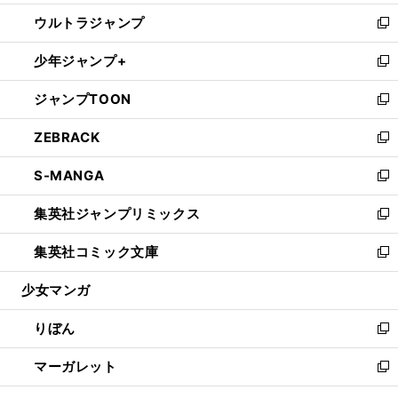
開
ウ
ン
ウ
し
ウルトラジャンプ
く
で
ド
ィ
い
新
開
ウ
ン
ウ
し
少年ジャンプ+
く
で
ド
ィ
い
新
開
ウ
ン
ウ
し
ジャンプTOON
く
で
ド
ィ
い
新
開
ウ
ン
ウ
し
ZEBRACK
く
で
ド
ィ
い
新
開
ウ
ン
ウ
し
S-MANGA
く
で
ド
ィ
い
新
開
ウ
ン
ウ
し
集英社ジャンプリミックス
く
で
ド
ィ
い
新
開
ウ
ン
ウ
し
集英社コミック文庫
く
で
ド
ィ
い
新
開
ウ
ン
ウ
し
少女マンガ
く
で
ド
ィ
い
開
ウ
ン
ウ
りぼん
く
で
ド
ィ
新
開
ウ
ン
し
マーガレット
く
で
ド
い
新
開
ウ
ウ
し