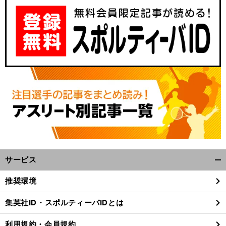
サービス
開
く/
推奨環境
閉
じ
集英社ID・スポルティーバIDとは
る
利用規約・会員規約