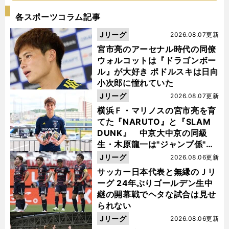
各スポーツコラム記事
Jリーグ
2026.08.07更新
宮市亮のアーセナル時代の同僚
ウォルコットは『ドラゴンボー
ル』が大好き ポドルスキは日向
小次郎に憧れていた
Jリーグ
2026.08.07更新
横浜Ｆ・マリノスの宮市亮を育
てた『NARUTO』と『SLAM
DUNK』 中京大中京の同級
生・木原龍一は"ジャンプ係"だ
った
Jリーグ
2026.08.06更新
サッカー日本代表と無縁のＪリ
ーグ 24年ぶりゴールデン生中
継の開幕戦でヘタな試合は見せ
られない
Jリーグ
2026.08.06更新