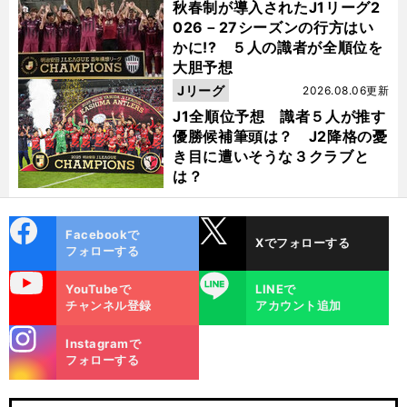
秋春制が導入されたJ1リーグ2
026－27シーズンの行方はい
かに!? ５人の識者が全順位を
大胆予想
Jリーグ
2026.08.06更新
J1全順位予想 識者５人が推す
優勝候補筆頭は？ J2降格の憂
き目に遭いそうな３クラブと
は？
cebo
X
Facebookで
Xでフォローする
ok
フォローする
uTube
LINE
YouTubeで
LINEで
チャンネル登録
アカウント追加
stagra
Instagramで
m
フォローする