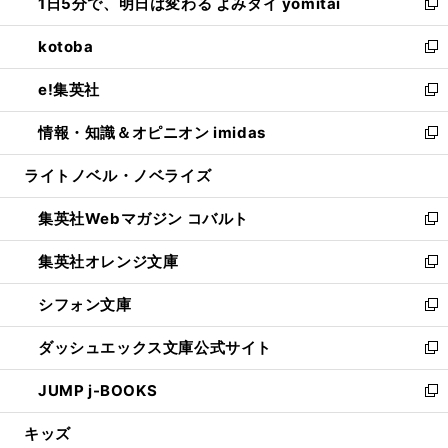
1日5分で、明日は変わる よみタイ yomitai
で
ド
ィ
い
新
開
ウ
ン
ウ
し
kotoba
く
で
ド
ィ
い
新
開
ウ
ン
ウ
し
e!集英社
く
で
ド
ィ
い
新
開
ウ
ン
ウ
し
情報・知識＆オピニオン imidas
く
で
ド
ィ
い
新
開
ウ
ン
ウ
し
ライトノベル・ノベライズ
く
で
ド
ィ
い
開
ウ
ン
ウ
集英社Webマガジン コバルト
く
で
ド
ィ
新
開
ウ
ン
し
集英社オレンジ文庫
く
で
ド
い
新
開
ウ
ウ
し
シフォン文庫
く
で
ィ
い
新
開
ン
ウ
し
ダッシュエックス文庫公式サイト
く
ド
ィ
い
新
ウ
ン
ウ
し
JUMP j-BOOKS
で
ド
ィ
い
新
開
ウ
ン
ウ
し
キッズ
く
で
ド
ィ
い