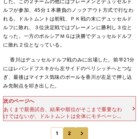
した。この２チームの他にはブレーメンとデュッセルド
ルフが参加、45分１本勝負のノックアウト方式で行なわ
れる。ドルトムントは初戦、ＰＫ戦の末にデュッセルド
ルフに敗れ、３位決定戦ではブレーメンに勝利し３位と
なった。一方のボルシアＭＧは決勝でデュッセルドルフ
に敗れ２位となっている。
香川はデュッセルドルフ戦のみに出場した。前半21分
にはレバンドフスキから左サイドのペリシッチへとつな
ぎ、最後はマイナス気味のボールを香川が左足で押し込
み先制点を叩き出した。
次のページへ
あくまで親善試合、結果や順位がそこまで重要なわ
けではないが、ドルトムントは全体にモチベーショ
ンの上がらない、"ゆるっ"とした戦いぶりだった。
クロップ監督は怒り心頭だったそうだが、「まあ、
次
1
2
のページへ
この戦いだし」