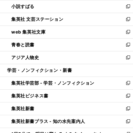
ウ
し
小説すばる
く
で
い
新
開
ウ
し
集英社 文芸ステーション
く
ィ
い
新
ン
ウ
し
web 集英社文庫
ド
ィ
い
新
ウ
ン
ウ
し
青春と読書
で
ド
ィ
い
新
開
ウ
ン
ウ
し
アジア人物史
く
で
ド
ィ
い
新
開
ウ
ン
ウ
し
学芸・ノンフィクション・新書
く
で
ド
ィ
い
開
ウ
ン
ウ
集英社学芸部 - 学芸・ノンフィクション
く
で
ド
ィ
新
開
ウ
ン
し
集英社ビジネス書
く
で
ド
い
新
開
ウ
ウ
し
集英社新書
く
で
ィ
い
新
開
ン
ウ
し
集英社新書プラス - 知の水先案内人
く
ド
ィ
い
新
ウ
ン
ウ
し