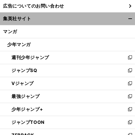
し
広告についてのお問い合わせ
い
ウ
集英社サイト
ィ
開
ン
く/
マンガ
ド
閉
ウ
じ
少年マンガ
で
る
開
週刊少年ジャンプ
く
新
し
ジャンプSQ
い
新
ウ
し
Vジャンプ
ィ
い
新
ン
ウ
し
最強ジャンプ
ド
ィ
い
新
ウ
ン
ウ
し
少年ジャンプ+
で
ド
ィ
い
新
開
ウ
ン
ウ
し
ジャンプTOON
く
で
ド
ィ
い
新
開
ウ
ン
ウ
し
く