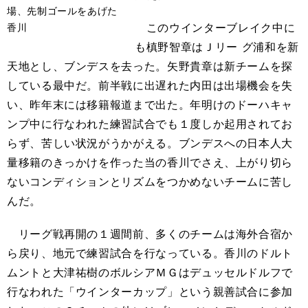
場、先制ゴールをあげた
このウインターブレイク中に
香川
も槙野智章はＪリー グ浦和を新
天地とし、ブンデスを去った。矢野貴章は新チームを探
している最中だ。前半戦に出遅れた内田は出場機会を失
い、昨年末には移籍報道まで出た。年明けのドーハキャ
ンプ中に行なわれた練習試合でも１度しか起用されてお
らず、苦しい状況がうかがえる。ブンデスへの日本人大
量移籍のきっかけを作った当の香川でさえ、上がり切ら
ないコンディションとリズムをつかめないチームに苦し
んだ。
リーグ戦再開の１週間前、多くのチームは海外合宿か
ら戻り、地元で練習試合を行なっている。香川のドルト
ムントと大津祐樹のボルシアＭＧはデュッセルドルフで
行なわれた「ウインターカップ」という親善試合に参加