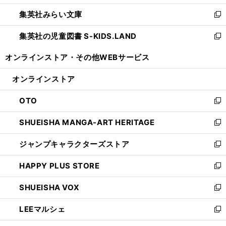
開
ウ
ン
ウ
集英社みらい文庫
く
で
ド
ィ
新
開
ウ
ン
し
集英社の児童図書 S-KIDS.LAND
く
で
ド
い
新
開
ウ
ウ
し
オンラインストア・
その他WEBサービス
く
で
ィ
い
開
ン
ウ
オンラインストア
く
ド
ィ
ウ
ン
OTO
で
ド
新
開
ウ
し
SHUEISHA MANGA-ART HERITAGE
く
で
い
新
開
ウ
し
ジャンプキャラクターズストア
く
ィ
い
新
ン
ウ
し
HAPPY PLUS STORE
ド
ィ
い
新
ウ
ン
ウ
し
SHUEISHA VOX
で
ド
ィ
い
新
開
ウ
ン
ウ
し
LEEマルシェ
く
で
ド
ィ
い
新
開
ウ
ン
ウ
し