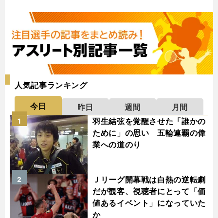
人気記事ランキング
今日
昨日
週間
月間
羽生結弦を覚醒させた「誰かの
1
ために」の思い 五輪連覇の偉
業への道のり
Ｊリーグ開幕戦は白熱の逆転劇
2
だが観客、視聴者にとって「価
値あるイベント」になっていた
か