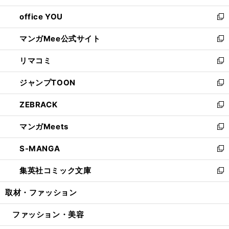
開
ウ
ウ
し
office YOU
く
で
ィ
い
新
開
ン
ウ
し
マンガMee公式サイト
く
ド
ィ
い
新
ウ
ン
ウ
し
リマコミ
で
ド
ィ
い
新
開
ウ
ン
ウ
し
ジャンプTOON
く
で
ド
ィ
い
新
開
ウ
ン
ウ
し
ZEBRACK
く
で
ド
ィ
い
新
開
ウ
ン
ウ
し
マンガMeets
く
で
ド
ィ
い
新
開
ウ
ン
ウ
し
S-MANGA
く
で
ド
ィ
い
新
開
ウ
ン
ウ
し
集英社コミック文庫
く
で
ド
ィ
い
新
開
ウ
ン
ウ
し
取材・ファッション
く
で
ド
ィ
い
開
ウ
ン
ウ
ファッション・美容
く
で
ド
ィ
開
ウ
ン