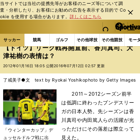
当サイトでは当社の提携先等がお客様のニーズ等について調
査・分析したり、お客様にお勧めの広告を表⽰する⽬的で Co
閉じ
okie を使⽤する場合があります。
詳しくはこちら
る
マイペ
web Sportiva (webスポルティーバ)
検索
メニュ
we
ー
サッカーの記事一覧
海外サッカー
海外サッカー
b
ジ
サッカー
競馬
ゴルフ
その他球技
その他競技
モー
ス
【ドイツ】リーグ戦再開直前、香川真司、大
ポ
津祐樹の表情は？
ル
テ
2012年01月16日 18:05 公開
2016年07月12日 02:57 更新
ィ
ー
了戒美子●文 text by Ryokai Yoshiko
photo by Getty Images
バ
2011～2012シーズン前半
は低調に終わったブンデスリー
ガの日本人勢。先シーズンは香
川真司や内田篤人らの活躍が光
っただけにその落差は際立って
「ウィンターカップ」デ
見えた。
ュッセルドルフ戦に出