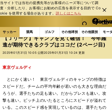
当サイトでは当社の提携先等がお客様のニーズ等について調
査・分析したり、お客様にお勧めの広告を表⽰する⽬的で Co
閉じ
okie を使⽤する場合があります。
詳しくはこちら
る
マイペ
web Sportiva (webスポルティーバ)
検索
メニュ
we
ー
サッカーの記事一覧
Jリーグ他
Jリーグ
【Ｊリ
b
ジ
サッカー
競馬
ゴルフ
その他球技
その他競技
モー
ス
【Ｊリーグ】キャンプを見て確信！ 今年躍
ポ
進が期待できるクラブはココだ (2ページ目)
ル
テ
2025年01月31日 10:05 公開
2025年01月31日 10:24 更新
ィ
ー
バ
東京ヴェルディ
とにかく速い！ 東京ヴェルディのキャンプの特徴は
スピードだ。チームの平均年齢が若いのも大きな理由だ
ろうが、選手たちの足も速い。だからプレスも速い。攻
撃も速い。ピッチ上のいたるところにスピードが溢れて
いる。このスピード感を実現しているのは、選手たちの