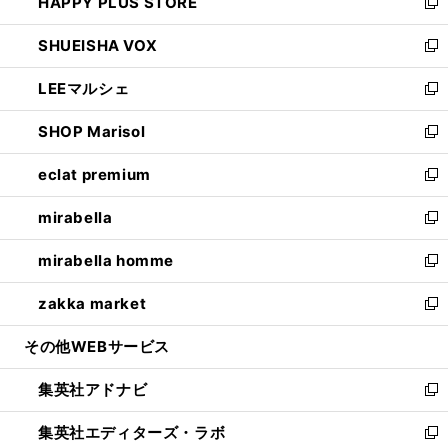
HAPPY PLUS STORE
ド
ィ
い
新
ウ
ン
ウ
し
SHUEISHA VOX
で
ド
ィ
い
新
開
ウ
ン
ウ
し
LEEマルシェ
く
で
ド
ィ
い
新
開
ウ
ン
ウ
し
SHOP Marisol
く
で
ド
ィ
い
新
開
ウ
ン
ウ
し
eclat premium
く
で
ド
ィ
い
新
開
ウ
ン
ウ
し
mirabella
く
で
ド
ィ
い
新
開
ウ
ン
ウ
し
mirabella homme
く
で
ド
ィ
い
新
開
ウ
ン
ウ
し
zakka market
く
で
ド
ィ
い
新
開
ウ
ン
ウ
し
その他WEBサービス
く
で
ド
ィ
い
開
ウ
ン
ウ
集英社アドナビ
く
で
ド
ィ
新
開
ウ
ン
し
集英社エディターズ・ラボ
く
で
ド
い
新