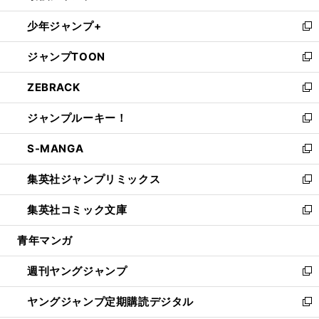
ウ
ン
ウ
し
少年ジャンプ+
で
ド
ィ
い
新
開
ウ
ン
ウ
し
ジャンプTOON
く
で
ド
ィ
い
新
開
ウ
ン
ウ
し
ZEBRACK
く
で
ド
ィ
い
新
開
ウ
ン
ウ
し
ジャンプルーキー！
く
で
ド
ィ
い
新
開
ウ
ン
ウ
し
S-MANGA
く
で
ド
ィ
い
新
開
ウ
ン
ウ
し
集英社ジャンプリミックス
く
で
ド
ィ
い
新
開
ウ
ン
ウ
し
集英社コミック文庫
く
で
ド
ィ
い
新
開
ウ
ン
ウ
し
青年マンガ
く
で
ド
ィ
い
開
ウ
ン
ウ
週刊ヤングジャンプ
く
で
ド
ィ
新
開
ウ
ン
し
ヤングジャンプ定期購読デジタル
く
で
ド
い
新
開
ウ
ウ