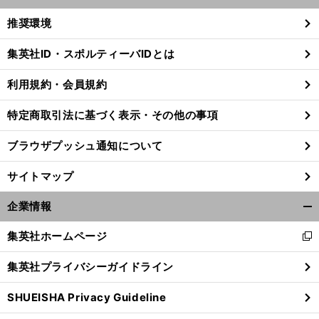
開
く/
推奨環境
閉
じ
集英社ID・スポルティーバIDとは
る
利用規約・会員規約
特定商取引法に基づく表示・その他の事項
ブラウザプッシュ通知について
サイトマップ
企業情報
開
く/
集英社ホームページ
新
閉
し
じ
集英社プライバシーガイドライン
い
る
ウ
SHUEISHA Privacy Guideline
ィ
ン