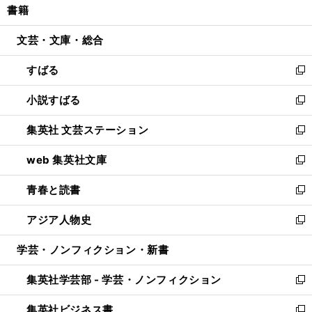
書籍
く
で
ド
ィ
い
開
ウ
ン
ウ
文芸・文庫・総合
く
で
ド
ィ
開
ウ
ン
すばる
く
で
ド
新
開
ウ
し
小説すばる
く
で
い
新
開
ウ
し
集英社 文芸ステーション
く
ィ
い
新
ン
ウ
し
web 集英社文庫
ド
ィ
い
新
ウ
ン
ウ
し
青春と読書
で
ド
ィ
い
新
開
ウ
ン
ウ
し
アジア人物史
く
で
ド
ィ
い
新
開
ウ
ン
ウ
し
学芸・ノンフィクション・新書
く
で
ド
ィ
い
開
ウ
ン
ウ
集英社学芸部 - 学芸・ノンフィクション
く
で
ド
ィ
新
開
ウ
ン
し
集英社ビジネス書
く
で
ド
い