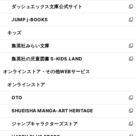
ン
ウ
し
ダッシュエックス文庫公式サイト
く
ド
ィ
い
新
ウ
ン
ウ
し
JUMP j-BOOKS
で
ド
ィ
い
新
開
ウ
ン
ウ
し
キッズ
く
で
ド
ィ
い
開
ウ
ン
ウ
集英社みらい文庫
く
で
ド
ィ
新
開
ウ
ン
し
集英社の児童図書 S-KIDS.LAND
く
で
ド
い
新
開
ウ
ウ
し
オンラインストア・
その他WEBサービス
く
で
ィ
い
開
ン
ウ
オンラインストア
く
ド
ィ
ウ
ン
OTO
で
ド
新
開
ウ
し
SHUEISHA MANGA-ART HERITAGE
く
で
い
新
開
ウ
し
ジャンプキャラクターズストア
く
ィ
い
新
ン
ウ
し