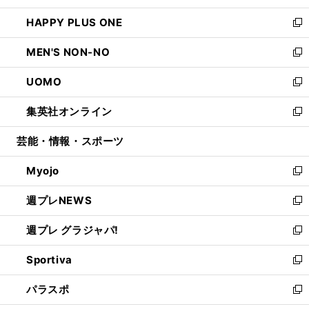
開
ウ
ン
ウ
し
HAPPY PLUS ONE
く
で
ド
ィ
い
新
開
ウ
ン
ウ
し
MEN'S NON-NO
く
で
ド
ィ
い
新
開
ウ
ン
ウ
し
UOMO
く
で
ド
ィ
い
新
開
ウ
ン
ウ
し
集英社オンライン
く
で
ド
ィ
い
新
開
ウ
ン
ウ
し
芸能・情報・スポーツ
く
で
ド
ィ
い
開
ウ
ン
ウ
Myojo
く
で
ド
ィ
新
開
ウ
ン
し
週プレNEWS
く
で
ド
い
新
開
ウ
ウ
し
週プレ グラジャパ!
く
で
ィ
い
新
開
ン
ウ
し
Sportiva
く
ド
ィ
い
新
ウ
ン
ウ
し
パラスポ
で
ド
ィ
い
新
開
ウ
ン
ウ
し