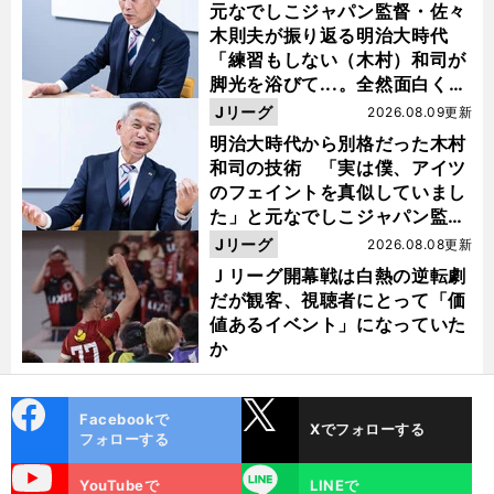
元なでしこジャパン監督・佐々
木則夫が振り返る明治大時代
「練習もしない（木村）和司が
脚光を浴びて...。全然面白くな
い４年間でした」
Jリーグ
2026.08.09更新
明治大時代から別格だった木村
和司の技術 「実は僕、アイツ
のフェイントを真似していまし
た」と元なでしこジャパン監
督・佐々木則夫
Jリーグ
2026.08.08更新
Ｊリーグ開幕戦は白熱の逆転劇
だが観客、視聴者にとって「価
値あるイベント」になっていた
か
cebo
X
Facebookで
Xでフォローする
ok
フォローする
uTube
LINE
YouTubeで
LINEで