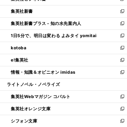
新
開
ウ
ウ
し
集英社新書
く
で
ィ
い
新
開
ン
ウ
し
集英社新書プラス - 知の水先案内人
く
ド
ィ
い
新
ウ
ン
ウ
し
1日5分で、明日は変わる よみタイ yomitai
で
ド
ィ
い
新
開
ウ
ン
ウ
し
kotoba
く
で
ド
ィ
い
新
開
ウ
ン
ウ
し
e!集英社
く
で
ド
ィ
い
新
開
ウ
ン
ウ
し
情報・知識＆オピニオン imidas
く
で
ド
ィ
い
新
開
ウ
ン
ウ
し
ライトノベル・ノベライズ
く
で
ド
ィ
い
開
ウ
ン
ウ
集英社Webマガジン コバルト
く
で
ド
ィ
新
開
ウ
ン
し
集英社オレンジ文庫
く
で
ド
い
新
開
ウ
ウ
し
シフォン文庫
く
で
ィ
い
新
開