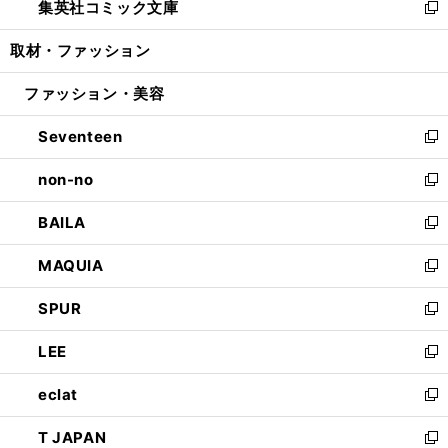
集英社コミック文庫
く
で
ド
ィ
い
新
開
ウ
ン
ウ
し
取材・ファッション
く
で
ド
ィ
い
開
ウ
ン
ウ
ファッション・美容
く
で
ド
ィ
開
ウ
ン
Seventeen
く
で
ド
新
開
ウ
し
non-no
く
で
い
新
開
ウ
し
BAILA
く
ィ
い
新
ン
ウ
し
MAQUIA
ド
ィ
い
新
ウ
ン
ウ
し
SPUR
で
ド
ィ
い
新
開
ウ
ン
ウ
し
LEE
く
で
ド
ィ
い
新
開
ウ
ン
ウ
し
eclat
く
で
ド
ィ
い
新
開
ウ
ン
ウ
し
T JAPAN
く
で
ド
ィ
い
新