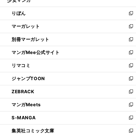
少女マンガ
で
ド
ィ
い
開
ウ
ン
ウ
りぼん
く
で
ド
ィ
新
開
ウ
ン
し
マーガレット
く
で
ド
い
新
開
ウ
ウ
し
別冊マーガレット
く
で
ィ
い
新
開
ン
ウ
し
マンガMee公式サイト
く
ド
ィ
い
新
ウ
ン
ウ
し
リマコミ
で
ド
ィ
い
新
開
ウ
ン
ウ
し
ジャンプTOON
く
で
ド
ィ
い
新
開
ウ
ン
ウ
し
ZEBRACK
く
で
ド
ィ
い
新
開
ウ
ン
ウ
し
マンガMeets
く
で
ド
ィ
い
新
開
ウ
ン
ウ
し
S-MANGA
く
で
ド
ィ
い
新
開
ウ
ン
ウ
し
集英社コミック文庫
く
で
ド
ィ
い
新