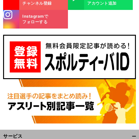
チャンネル登録
アカウント追加
stagra
Instagramで
m
フォローする
前
へ
サービス