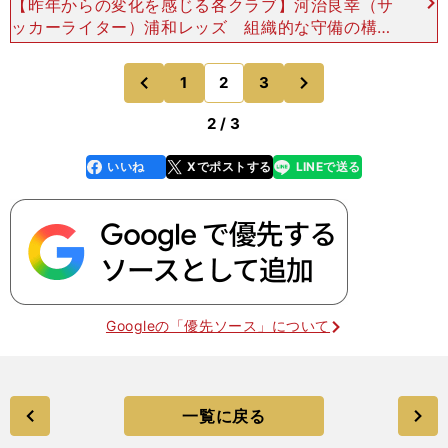
【昨年からの変化を感じる各クラブ】河治良幸（サ
ッカーライター）浦和レッズ 組織的な守備の構築
に定評のあるマチェイ・スコルジャ監督だが、昨年
の途中就任後に露見してしまった得点力不足を解消
次
1
2
3
のページへ
のページへ
するべく、
前
2 / 3
いいね
Xでポストする
LINEで送る
line
faceboo
x
k
Googleの「優先ソース」について
一覧に戻る