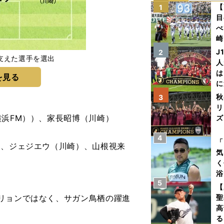
【
1
目
べ
崎
「
J
2
支えた選手を選出
て
人
は
を見る
に
と
秋
3
リ
横浜FM））、家長昭博（川崎）
ズ
4
を
「
）、ジェジエウ（川崎）、山根視来
気
く
浴
5
太
【
ァ
リョンではなく、サガン鳥栖の躍進
聖
高
る