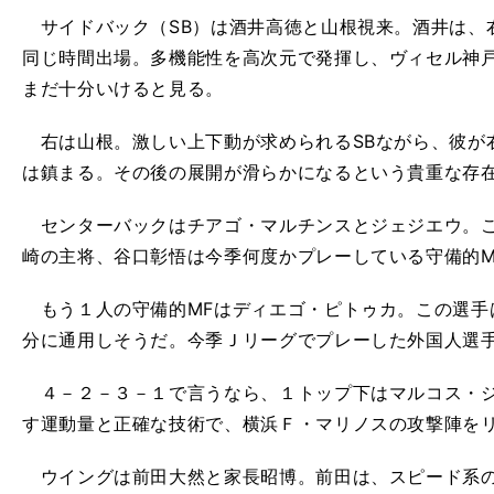
サイドバック（SB）は酒井高徳と山根視来。酒井は、右
同じ時間出場。多機能性を高次元で発揮し、ヴィセル神
まだ十分いけると見る。
右は山根。激しい上下動が求められるSBながら、彼が
は鎮まる。その後の展開が滑らかになるという貴重な存
センターバックはチアゴ・マルチンスとジェジエウ。こ
崎の主将、谷口彰悟は今季何度かプレーしている守備的M
もう１人の守備的MFはディエゴ・ピトゥカ。この選手
分に通用しそうだ。今季Ｊリーグでプレーした外国人選
４－２－３－１で言うなら、１トップ下はマルコス・ジ
す運動量と正確な技術で、横浜Ｆ・マリノスの攻撃陣を
ウイングは前田大然と家長昭博。前田は、スピード系の