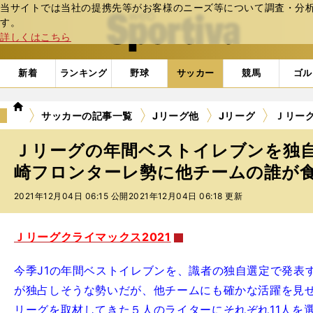
当サイトでは当社の提携先等がお客様のニーズ等について調査・分析し
web Sportiva (webスポルティーバ)
す。
詳しくはこちら
新着
ランキング
野球
サッカー
競馬
ゴル
we
サッカーの記事一覧
Jリーグ他
Jリーグ
Ｊリー
b
ス
Ｊリーグの年間ベストイレブンを独
ポ
ル
崎フロンターレ勢に他チームの誰が
テ
2021年12月04日 06:15 公開
2021年12月04日 06:18 更新
ィ
ー
バ
Ｊリーグクライマックス2021
今季J1の年間ベストイレブンを、識者の独自選定で発表
が独占しそうな勢いだが、他チームにも確かな活躍を見
リーグを取材してきた５人のライターにそれぞれ11人を