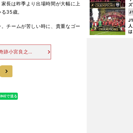
。家長は昨季より出場時間が大幅に上
ズ
る35歳。
J
を
J
。チームが苦しい時に、貴重なゴー
人
は
に
と
奇跡小宮良之
田の２トップF
MF／前田大然
次
LINEで送る
攻撃的な上位陣とそれ以外に二極化するＪリーグ