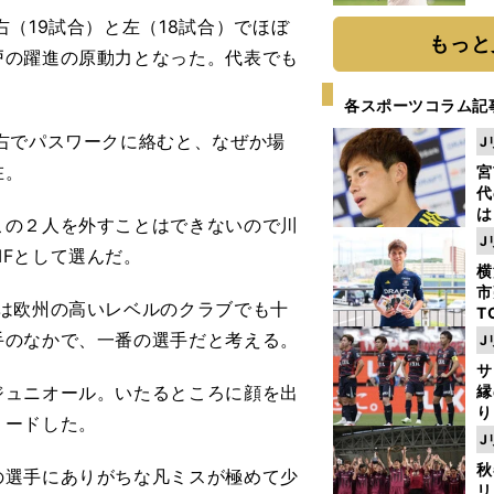
ト
（19試合）と左（18試合）でほぼ
く
もっと
戸の躍進の原動力となった。代表でも
各スポーツコラム記
右でパスワークに絡むと、なぜか場
J
在。
宮
代
は
の２人を外すことはできないので川
が
J
Fとして選んだ。
日
横
た
市
は欧州の高いレベルのクラブでも十
T
K
手のなかで、一番の選手だと考える。
J
級
サ
ャ
ュニオール。いたるところに顔を出
縁
り
リードした。
開
J
見
秋
選手にありがちな凡ミスが極めて少
リ