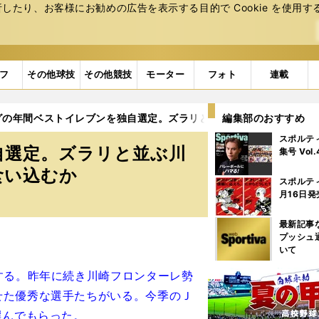
たり、お客様にお勧めの広告を表⽰する⽬的で Cookie を使⽤す
フ
その他球技
その他競技
モーター
フォト
連載
グの年間ベストイレブンを独自選定。ズラリと並ぶ川崎フロンターレ
編集部のおすすめ
スポルテ
自選定。ズラリと並ぶ川
集号 Vol
食い込むか
スポルテ
月16日発
最新記事
プッシュ
いて
する。昨年に続き川崎フロンターレ勢
せた優秀な選手たちがいる。今季のＪ
選んでもらった。