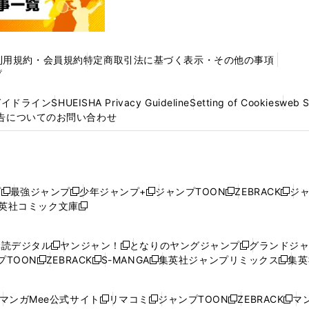
利用規約・会員規約
特定商取引法に基づく表示・その他の事項
プ
ガイドライン
SHUEISHA Privacy Guideline
Setting of Cookies
web 
告についてのお問い合わせ
プ
最強ジャンプ
少年ジャンプ+
ジャンプTOON
ZEBRACK
ジ
新
新
新
新
新
英社コミック文庫
し
新
し
し
し
し
い
い
し
い
い
い
ウ
ウ
い
ウ
ウ
ウ
購読デジタル
ヤンジャン！
となりのヤングジャンプ
グランドジ
新
新
新
ィ
ィ
ウ
ィ
ィ
ィ
プTOON
ZEBRACK
S-MANGA
集英社ジャンプリミックス
集英
新
し
新
し
新
し
新
ン
ン
ィ
ン
ン
ン
し
い
し
い
し
い
し
ド
ド
ン
ド
ド
ド
い
ウ
い
ウ
い
ウ
い
ウ
ウ
ド
ウ
ウ
ウ
マンガMee公式サイト
リマコミ
ジャンプTOON
ZEBRACK
マン
新
新
新
新
ウ
ィ
ウ
ィ
ウ
ィ
ウ