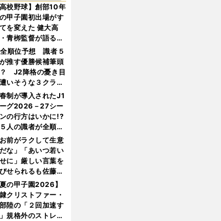
高校野球】創部10年
の甲子園初出場がす
てを変えた 健大高
・青栁監督が語る
機動破壊」はこうし
1全順位予想 識者５
生まれた
が推す優勝候補筆頭
？ J2降格の憂き目
遭いそうな３クラブ
は？
春制が導入されたJ1
ーグ2026－27シー
ンの行方はいかに!?
５人の識者が全順位
大胆予想
お前がラクして生意
だな」「あいつ若い
せに」厳しい言葉を
びせられるも佐藤慎
郎が貫いた誇りとフ
夏の甲子園2026】
ンへの思い
隷クリストファー・
部陸の「２回加速す
」規格外のストレー