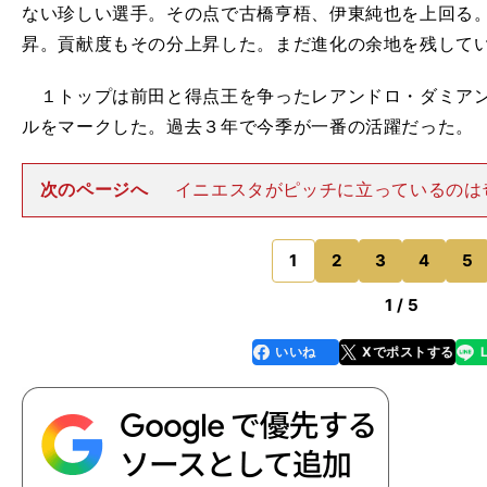
ない珍しい選手。その点で古橋亨梧、伊東純也を上回る
昇。貢献度もその分上昇した。まだ進化の余地を残してい
１トップは前田と得点王を争ったレアンドロ・ダミアン
ルをマークした。過去３年で今季が一番の活躍だった。
次のページへ
イニエスタがピッチに立っているのは
（スポーツライター）前線はレアンドロ・ダミアンと上
W／レアンドロ・ダミアン（川崎）、上田綺世（鹿島）
（横浜FM）、家長昭博
1
2
3
4
5
のページへ
1 / 5
いいね
Xでポストする
line
faceboo
x
k
？