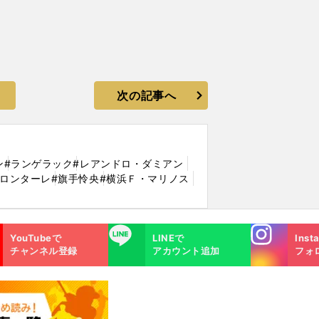
次の記事へ
ン
#ランゲラック
#レアンドロ・ダミアン
フロンターレ
#旗手怜央
#横浜Ｆ・マリノス
Instagra
LINE
YouTubeで
LINEで
Inst
m
チャンネル登録
アカウント追加
フォ