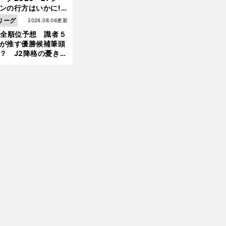
ンの行方はいかに!?
５人の識者が全順位
リーグ
2026.08.06更新
大胆予想
1全順位予想 識者５
が推す優勝候補筆頭
？ J2降格の憂き目
遭いそうな３クラブ
は？
前
へ