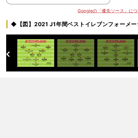
Googleの「優先ソース」に
◆【図】2021 J1年間ベストイレブンフォーメ
へ
次