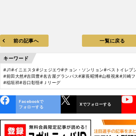
前の記事へ
一覧に戻る
キーワード
#J1
#イニエスタ
#ジェジエウ
#チョン・ソンリョン
#ベストイレブ
#前田大然
#吉田豊
#名古屋グランパス
#家長昭博
#山根視来
#川崎
#稲垣祥
#谷口彰悟
#Ｊリーグ
ebo
X
YouTube
Facebookで
Xでフォローする
ok
フォローする