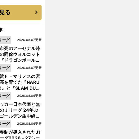
 それでもプロではな
大学進学を選ぶ理由
見る
事
リーグ
2026.08.07更新
市亮のアーセナル時
の同僚ウォルコット
『ドラゴンボール』
大好き ポドルスキは
リーグ
2026.08.07更新
向小次郎に憧れてい
浜Ｆ・マリノスの宮
亮を育てた『NARU
O』と『SLAM DUN
』 中京大中京の同
リーグ
2026.08.06更新
生・木原龍一は"ジ
ッカー日本代表と無
ンプ係"だった
のＪリーグ 24年ぶ
ゴールデン生中継の
幕戦でヘタな試合は
リーグ
2026.08.06更新
せられない
春制が導入されたJ1
ーグ2026－27シー