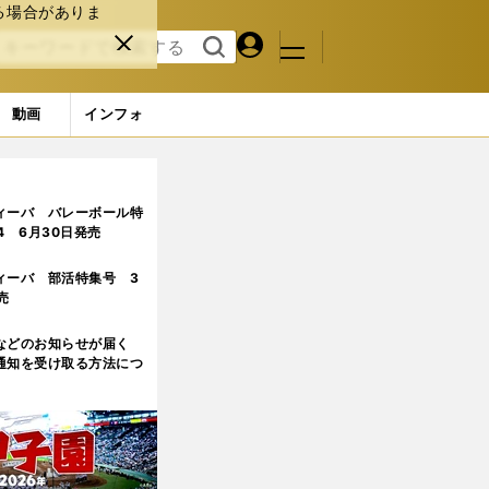
る場合がありま
マイペ
閉じ
検索
メニュ
ー
る
す
ジ
る
動画
インフォ
勢に他チームの誰が食い込むか
ィーバ バレーボール特
.4 6月30日発売
ィーバ 部活特集号 3
売
などのお知らせが届く
通知を受け取る方法につ