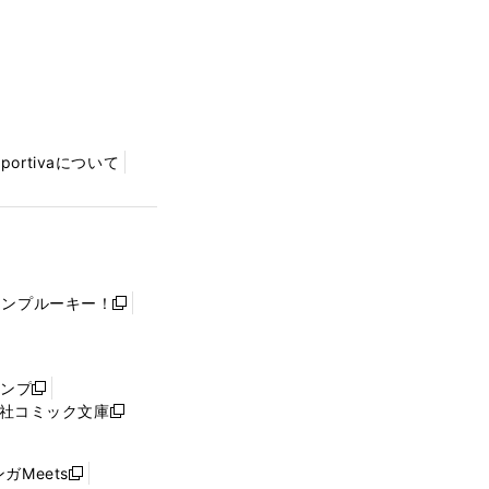
Sportivaについて
ャンプルーキー！
新
し
い
ウ
ャンプ
新
ィ
社コミック文庫
し
新
ン
い
し
ド
ウ
い
ウ
ガMeets
新
ィ
ウ