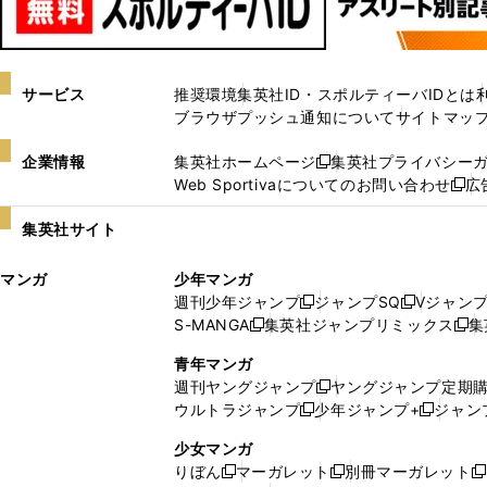
サービス
推奨環境
集英社ID・スポルティーバIDとは
ブラウザプッシュ通知について
サイトマッ
企業情報
集英社ホームページ
集英社プライバシー
新
Web Sportivaについてのお問い合わせ
広
し
新
い
し
集英社サイト
ウ
い
ィ
ウ
マンガ
少年マンガ
ン
ィ
週刊少年ジャンプ
ジャンプSQ
Vジャン
ド
ン
新
新
S-MANGA
集英社ジャンプリミックス
集
ウ
ド
新
し
し
新
で
ウ
し
い
い
し
青年マンガ
開
で
い
ウ
ウ
い
週刊ヤングジャンプ
ヤングジャンプ定期
新
く
開
ウ
ィ
ィ
ウ
ウルトラジャンプ
少年ジャンプ+
ジャン
新
し
新
く
ィ
ン
ン
ィ
し
い
し
ン
ド
ド
ン
少女マンガ
い
ウ
い
ド
ウ
ウ
ド
りぼん
マーガレット
別冊マーガレット
新
新
新
ウ
ィ
ウ