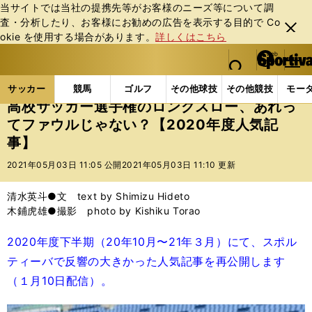
当サイトでは当社の提携先等がお客様のニーズ等について調
査・分析したり、お客様にお勧めの広告を表⽰する⽬的で Co
閉じ
okie を使⽤する場合があります。
詳しくはこちら
る
マイペ
web Sportiva (webスポルティーバ)
検索
メニュ
we
ー
サッカーの記事一覧
Jリーグ他
高校・ユース
高
b
ジ
サッカー
競馬
ゴルフ
その他球技
その他競技
モー
ス
高校サッカー選手権のロングスロー、あれっ
ポ
てファウルじゃない？【2020年度人気記
ル
事】
テ
ィ
2021年05月03日 11:05 公開
2021年05月03日 11:10 更新
ー
バ
清水英斗●文 text by Shimizu Hideto
木鋪虎雄●撮影 photo by Kishiku Torao
2020年度下半期（20年10月〜21年３月）にて、スポル
ティーバで反響の大きかった人気記事を再公開します
（１月10日配信）。