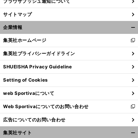
ブラウザプッシュ通知について
サイトマップ
企業情報
開
く/
集英社ホームページ
新
閉
し
じ
集英社プライバシーガイドライン
い
る
ウ
SHUEISHA Privacy Guideline
ィ
ン
Setting of Cookies
ド
ウ
web Sportivaについて
で
開
Web Sportivaについてのお問い合わせ
く
新
し
広告についてのお問い合わせ
い
ウ
集英社サイト
ィ
開