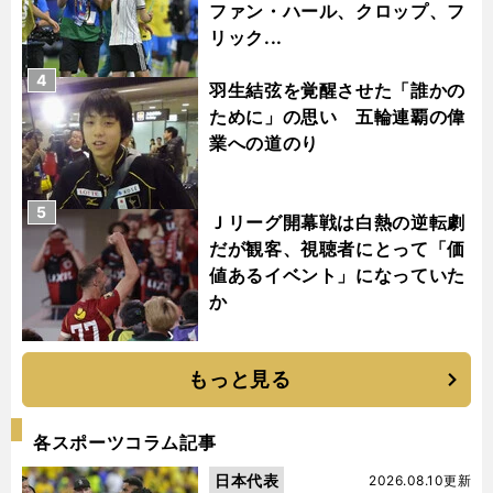
ファン・ハール、クロップ、フ
リック...
4
羽生結弦を覚醒させた「誰かの
ために」の思い 五輪連覇の偉
業への道のり
5
Ｊリーグ開幕戦は白熱の逆転劇
だが観客、視聴者にとって「価
値あるイベント」になっていた
か
もっと見る
各スポーツコラム記事
日本代表
2026.08.10更新