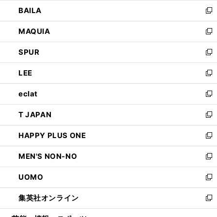
ウ
し
BAILA
く
ィ
い
新
ン
ウ
し
MAQUIA
ド
ィ
い
新
ウ
ン
ウ
し
SPUR
で
ド
ィ
い
新
開
ウ
ン
ウ
し
LEE
く
で
ド
ィ
い
新
開
ウ
ン
ウ
し
eclat
く
で
ド
ィ
い
新
開
ウ
ン
ウ
し
T JAPAN
く
で
ド
ィ
い
新
開
ウ
ン
ウ
し
HAPPY PLUS ONE
く
で
ド
ィ
い
新
開
ウ
ン
ウ
し
MEN'S NON-NO
く
で
ド
ィ
い
新
開
ウ
ン
ウ
し
UOMO
く
で
ド
ィ
い
新
開
ウ
ン
ウ
し
集英社オンライン
く
で
ド
ィ
い
新
開
ウ
ン
ウ
し