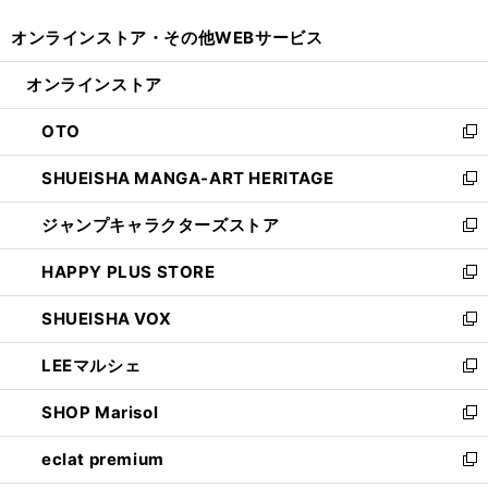
開
ウ
ウ
し
オンラインストア・
その他WEBサービス
く
で
ィ
い
開
ン
ウ
オンラインストア
く
ド
ィ
ウ
ン
OTO
で
ド
新
開
ウ
し
SHUEISHA MANGA-ART HERITAGE
く
で
い
新
開
ウ
し
ジャンプキャラクターズストア
く
ィ
い
新
ン
ウ
し
HAPPY PLUS STORE
ド
ィ
い
新
ウ
ン
ウ
し
SHUEISHA VOX
で
ド
ィ
い
新
開
ウ
ン
ウ
し
LEEマルシェ
く
で
ド
ィ
い
新
開
ウ
ン
ウ
し
SHOP Marisol
く
で
ド
ィ
い
新
開
ウ
ン
ウ
し
eclat premium
く
で
ド
ィ
い
新
開
ウ
ン
ウ
し