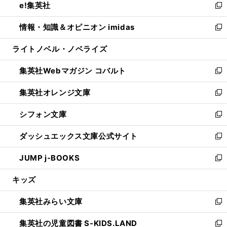
e!集英社
く
で
ド
ィ
い
新
開
ウ
ン
ウ
し
情報・知識＆オピニオン imidas
く
で
ド
ィ
い
新
開
ウ
ン
ウ
し
ライトノベル・ノベライズ
く
で
ド
ィ
い
開
ウ
ン
ウ
集英社Webマガジン コバルト
く
で
ド
ィ
新
開
ウ
ン
し
集英社オレンジ文庫
く
で
ド
い
新
開
ウ
ウ
し
シフォン文庫
く
で
ィ
い
新
開
ン
ウ
し
ダッシュエックス文庫公式サイト
く
ド
ィ
い
新
ウ
ン
ウ
し
JUMP j-BOOKS
で
ド
ィ
い
新
開
ウ
ン
ウ
し
キッズ
く
で
ド
ィ
い
開
ウ
ン
ウ
集英社みらい文庫
く
で
ド
ィ
新
開
ウ
ン
し
集英社の児童図書 S-KIDS.LAND
く
で
ド
い
新