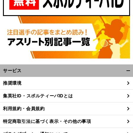
サービス
開
。
」
前
1
く/
へ
推奨環境
N
0
10
o
閉
じ
集英社ID・スポルティーバIDとは
る
利用規約・会員規約
特定商取引法に基づく表示・その他の事項