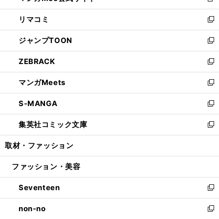
新
ウ
ン
ウ
し
リマコミ
で
ド
ィ
い
新
開
ウ
ン
ウ
し
ジャンプTOON
く
で
ド
ィ
い
新
開
ウ
ン
ウ
し
ZEBRACK
く
で
ド
ィ
い
新
開
ウ
ン
ウ
し
マンガMeets
く
で
ド
ィ
い
新
開
ウ
ン
ウ
し
S-MANGA
く
で
ド
ィ
い
新
開
ウ
ン
ウ
し
集英社コミック文庫
く
で
ド
ィ
い
新
開
ウ
ン
ウ
し
取材・ファッション
く
で
ド
ィ
い
開
ウ
ン
ウ
ファッション・美容
く
で
ド
ィ
開
ウ
ン
Seventeen
く
で
ド
新
開
ウ
し
non-no
く
で
い
新
開