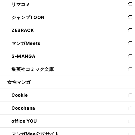
リマコミ
で
ド
ィ
い
新
開
ウ
ン
ウ
し
ジャンプTOON
く
で
ド
ィ
い
新
開
ウ
ン
ウ
し
ZEBRACK
く
で
ド
ィ
い
新
開
ウ
ン
ウ
し
マンガMeets
く
で
ド
ィ
い
新
開
ウ
ン
ウ
し
S-MANGA
く
で
ド
ィ
い
新
開
ウ
ン
ウ
し
集英社コミック文庫
く
で
ド
ィ
い
新
開
ウ
ン
ウ
し
女性マンガ
く
で
ド
ィ
い
開
ウ
ン
ウ
Cookie
く
で
ド
ィ
新
開
ウ
ン
し
Cocohana
く
で
ド
い
新
開
ウ
ウ
し
office YOU
く
で
ィ
い
新
開
ン
ウ
し
マンガMee公式サイト
く
ド
ィ
い