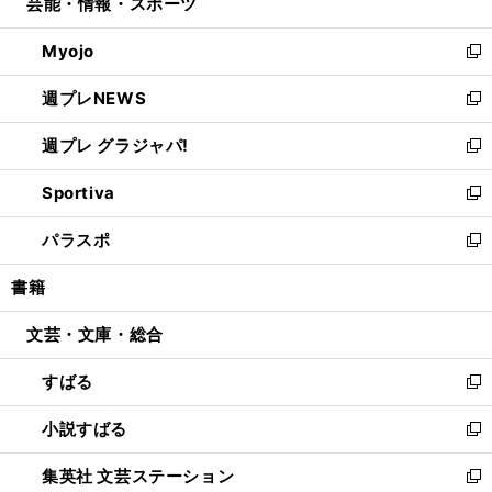
芸能・情報・スポーツ
く
で
ド
ィ
い
開
ウ
ン
ウ
Myojo
く
で
ド
ィ
新
開
ウ
ン
し
週プレNEWS
く
で
ド
い
新
開
ウ
ウ
し
週プレ グラジャパ!
く
で
ィ
い
新
開
ン
ウ
し
Sportiva
く
ド
ィ
い
新
ウ
ン
ウ
し
パラスポ
で
ド
ィ
い
新
開
ウ
ン
ウ
し
書籍
く
で
ド
ィ
い
開
ウ
ン
ウ
文芸・文庫・総合
く
で
ド
ィ
開
ウ
ン
すばる
く
で
ド
新
開
ウ
し
小説すばる
く
で
い
新
開
ウ
し
集英社 文芸ステーション
く
ィ
い
新