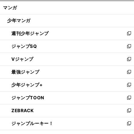
ン
く/
マンガ
ド
閉
ウ
じ
少年マンガ
で
る
開
週刊少年ジャンプ
く
新
し
ジャンプSQ
い
新
ウ
し
Vジャンプ
ィ
い
新
ン
ウ
し
最強ジャンプ
ド
ィ
い
新
ウ
ン
ウ
し
少年ジャンプ+
で
ド
ィ
い
新
開
ウ
ン
ウ
し
ジャンプTOON
く
で
ド
ィ
い
新
開
ウ
ン
ウ
し
ZEBRACK
く
で
ド
ィ
い
新
開
ウ
ン
ウ
し
ジャンプルーキー！
く
で
ド
ィ
い
新
開
ウ
ン
ウ
し