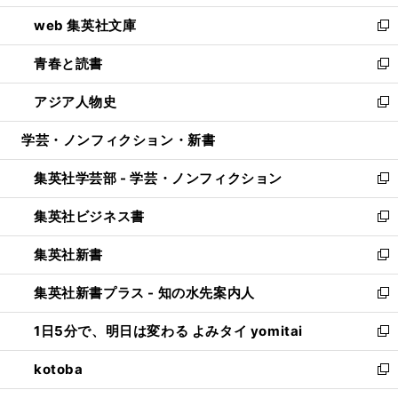
ン
ウ
し
web 集英社文庫
ド
ィ
い
新
ウ
ン
ウ
し
青春と読書
で
ド
ィ
い
新
開
ウ
ン
ウ
し
アジア人物史
く
で
ド
ィ
い
新
開
ウ
ン
ウ
し
学芸・ノンフィクション・新書
く
で
ド
ィ
い
開
ウ
ン
ウ
集英社学芸部 - 学芸・ノンフィクション
く
で
ド
ィ
新
開
ウ
ン
し
集英社ビジネス書
く
で
ド
い
新
開
ウ
ウ
し
集英社新書
く
で
ィ
い
新
開
ン
ウ
し
集英社新書プラス - 知の水先案内人
く
ド
ィ
い
新
ウ
ン
ウ
し
1日5分で、明日は変わる よみタイ yomitai
で
ド
ィ
い
新
開
ウ
ン
ウ
し
kotoba
く
で
ド
ィ
い
新
開
ウ
ン
ウ
し