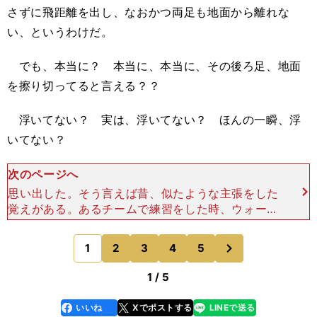
さずに飛距離を出し、なおかつ両足も地面から離れな
い、というわけだ。
でも、本当に？ 本当に、本当に、その後ろ足、地面
を擦り切ってると言える？？
浮いてない？ 実は、浮いてない？ ほんの一瞬、浮
いてない？
次のページへ
思い出した。そう言えば昔、似たような主張をした
覚えがある。あるチームで練習をした時、ウォーミ
ングアップで１タッチの鳥かごをやり、私は中でオ
ニ役だったが、外でパスを回すひとりが足をボール
次
1
2
3
4
5
のページへ
にくっつけたまま
1 / 5
いいね
Xでポストする
LINEで送る
line
faceboo
x
k