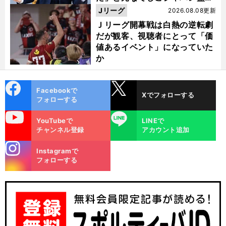
督・佐々木則夫
Jリーグ
2026.08.08更新
Ｊリーグ開幕戦は白熱の逆転劇
だが観客、視聴者にとって「価
値あるイベント」になっていた
か
cebo
X
Facebookで
Xでフォローする
ok
フォローする
uTube
LINE
YouTubeで
LINEで
チャンネル登録
アカウント追加
stagra
Instagramで
m
フォローする