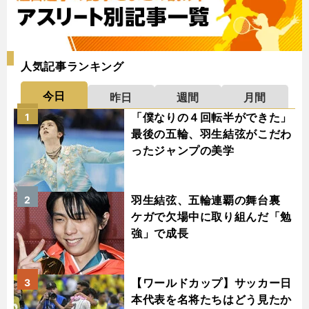
人気記事ランキング
今日
昨日
週間
月間
「僕なりの４回転半ができた」
1
最後の五輪、羽生結弦がこだわ
ったジャンプの美学
羽生結弦、五輪連覇の舞台裏
2
ケガで欠場中に取り組んだ「勉
強」で成長
【ワールドカップ】サッカー日
3
本代表を名将たちはどう見たか