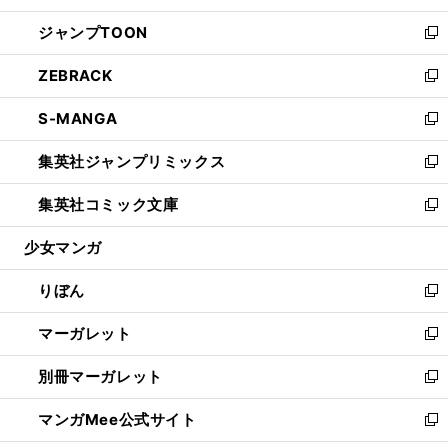
開
ウ
ン
ウ
し
ジャンプTOON
く
で
ド
ィ
い
新
開
ウ
ン
ウ
し
ZEBRACK
く
で
ド
ィ
い
新
開
ウ
ン
ウ
し
S-MANGA
く
で
ド
ィ
い
新
開
ウ
ン
ウ
し
集英社ジャンプリミックス
く
で
ド
ィ
い
新
開
ウ
ン
ウ
し
集英社コミック文庫
く
で
ド
ィ
い
新
開
ウ
ン
ウ
し
少女マンガ
く
で
ド
ィ
い
開
ウ
ン
ウ
りぼん
く
で
ド
ィ
新
開
ウ
ン
し
マーガレット
く
で
ド
い
新
開
ウ
ウ
し
別冊マーガレット
く
で
ィ
い
新
開
ン
ウ
し
マンガMee公式サイト
く
ド
ィ
い
新
ウ
ン
ウ
し