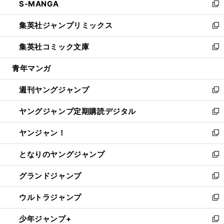
S-MANGA
く
で
ド
ィ
い
新
開
ウ
ン
ウ
し
集英社ジャンプリミックス
く
で
ド
ィ
い
新
開
ウ
ン
ウ
し
集英社コミック文庫
く
で
ド
ィ
い
新
開
ウ
ン
ウ
し
青年マンガ
く
で
ド
ィ
い
開
ウ
ン
ウ
週刊ヤングジャンプ
く
で
ド
ィ
新
開
ウ
ン
し
ヤングジャンプ定期購読デジタル
く
で
ド
い
新
開
ウ
ウ
し
ヤンジャン！
く
で
ィ
い
新
開
ン
ウ
し
となりのヤングジャンプ
く
ド
ィ
い
新
ウ
ン
ウ
し
グランドジャンプ
で
ド
ィ
い
新
開
ウ
ン
ウ
し
ウルトラジャンプ
く
で
ド
ィ
い
新
開
ウ
ン
ウ
し
少年ジャンプ+
く
で
ド
ィ
い
新