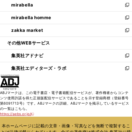
mirabella
く
で
ド
ィ
い
新
開
ウ
ン
ウ
し
mirabella homme
く
で
ド
ィ
い
新
開
ウ
ン
ウ
し
zakka market
く
で
ド
ィ
い
新
開
ウ
ン
ウ
し
その他WEBサービス
く
で
ド
ィ
い
開
ウ
ン
ウ
集英社アドナビ
く
で
ド
ィ
新
開
ウ
ン
し
集英社エディターズ・ラボ
く
で
ド
い
新
開
ウ
ウ
し
く
で
ィ
い
開
ン
ウ
ABJマークは、この電子書店・電子書籍配信サービスが、著作権者からコンテ
く
ド
ィ
ンツ使用許諾を得た正規版配信サービスであることを示す登録商標（登録番号
ウ
ン
第6091713号）です。ABJマークの詳細、ABJマークを掲示しているサービス
で
ド
の一覧はこちら。
開
ウ
https://aebs.or.jp/
新
く
で
し
い
開
本ホームページに記載の文章・画像・写真などを無断で複製するこ
ウ
く
とは法律で禁じられています。全ての著作権は株式会社 集英社に帰