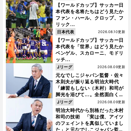
【ワールドカップ】サッカー日
本代表を名将たちはどう見たか
ファン・ハール、クロップ、フ
リック...
日本代表
2026.08.10更新
【ワールドカップ】サッカー日
本代表を「世界」はどう見たか
ベンゲル、スカローニ、モドリ
ッチ...
Jリーグ
2026.08.09更新
元なでしこジャパン監督・佐々
木則夫が振り返る明治大時代
「練習もしない（木村）和司が
脚光を浴びて...。全然面白くな
い４年間でした」
Jリーグ
2026.08.09更新
明治大時代から別格だった木村
和司の技術 「実は僕、アイツ
のフェイントを真似していまし
た」と元なでしこジャパン監