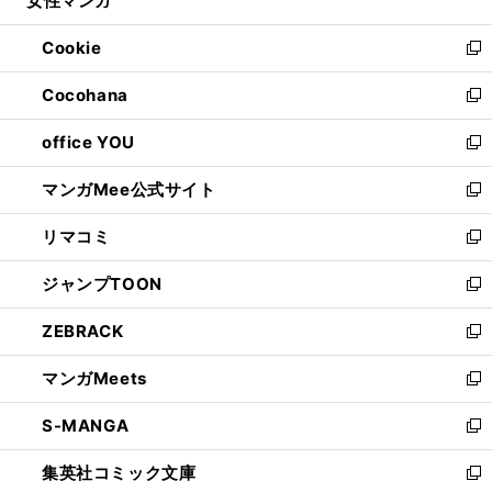
女性マンガ
で
ド
ィ
い
開
ウ
ン
ウ
Cookie
く
で
ド
ィ
新
開
ウ
ン
し
Cocohana
く
で
ド
い
新
開
ウ
ウ
し
office YOU
く
で
ィ
い
新
開
ン
ウ
し
マンガMee公式サイト
く
ド
ィ
い
新
ウ
ン
ウ
し
リマコミ
で
ド
ィ
い
新
開
ウ
ン
ウ
し
ジャンプTOON
く
で
ド
ィ
い
新
開
ウ
ン
ウ
し
ZEBRACK
く
で
ド
ィ
い
新
開
ウ
ン
ウ
し
マンガMeets
く
で
ド
ィ
い
新
開
ウ
ン
ウ
し
S-MANGA
く
で
ド
ィ
い
新
開
ウ
ン
ウ
し
集英社コミック文庫
く
で
ド
ィ
い
新