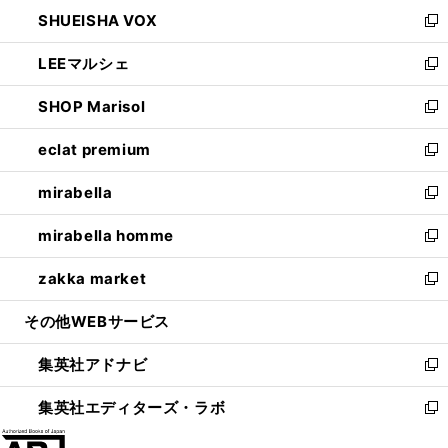
ン
ウ
し
SHUEISHA VOX
で
ド
ィ
い
新
開
ウ
ン
ウ
し
LEEマルシェ
く
で
ド
ィ
い
新
開
ウ
ン
ウ
し
SHOP Marisol
く
で
ド
ィ
い
新
開
ウ
ン
ウ
し
eclat premium
く
で
ド
ィ
い
新
開
ウ
ン
ウ
し
mirabella
く
で
ド
ィ
い
新
開
ウ
ン
ウ
し
mirabella homme
く
で
ド
ィ
い
新
開
ウ
ン
ウ
し
zakka market
く
で
ド
ィ
い
新
開
ウ
ン
ウ
し
その他WEBサービス
く
で
ド
ィ
い
開
ウ
ン
ウ
集英社アドナビ
く
で
ド
ィ
新
開
ウ
ン
し
集英社エディターズ・ラボ
く
で
ド
い
新
開
ウ
ウ
し