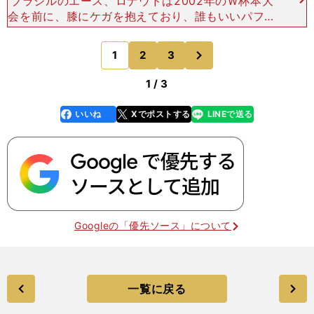
ブラジルのエース、ロナウドは2002年のＷ杯本大
会を前に、膝にケガを抱えており、誰もいいパフォ
ーマンスをできるとは思っていなかった。当時の代
表監督ルイス・フェリペ・スコラーリは、もしロナ
次
1
2
3
のページへ
ウドに何かあっ
1 / 3
いいね
Xでポストする
LINEで送る
line
faceboo
x
k
Googleの「優先ソース」について
一覧に戻る