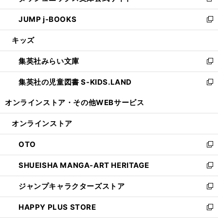
新
ウ
ン
ウ
し
JUMP j-BOOKS
で
ド
ィ
い
新
開
ウ
ン
ウ
し
キッズ
く
で
ド
ィ
い
開
ウ
ン
ウ
集英社みらい文庫
く
で
ド
ィ
新
開
ウ
ン
し
集英社の児童図書 S-KIDS.LAND
く
で
ド
い
新
開
ウ
ウ
し
オンラインストア・
その他WEBサービス
く
で
ィ
い
開
ン
ウ
オンラインストア
く
ド
ィ
ウ
ン
OTO
で
ド
新
開
ウ
し
SHUEISHA MANGA-ART HERITAGE
く
で
い
新
開
ウ
し
ジャンプキャラクターズストア
く
ィ
い
新
ン
ウ
し
HAPPY PLUS STORE
ド
ィ
い
新
ウ