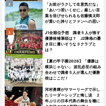
「お前がラクして生意気だな」
2
「あいつ若いくせに」厳しい言
葉を浴びせられるも佐藤慎太郎
が貫いた誇りとファンへの思い
J1全順位予想 識者５人が推す
3
優勝候補筆頭は？ J2降格の憂
き目に遭いそうな３クラブと
は？
4
【夏の甲子園2026】「優勝は
横浜じゃない」 波乱必至の組み
合わせで識者５人が選んだ優勝
校はここだ！
5
河村勇輝がサマーリーグで示し
たリーダーシップと悔し涙 ２
年ぶりの日本代表の舞台を糧に