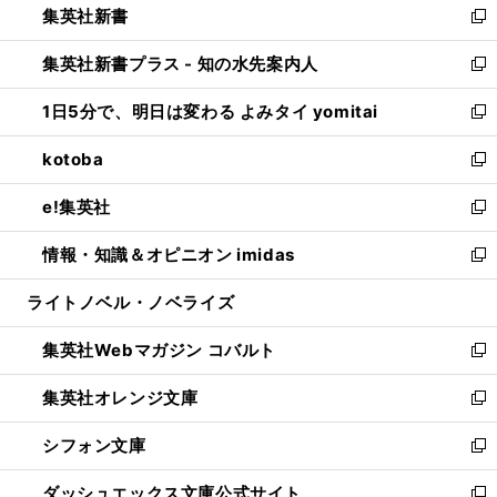
集英社新書
く
で
ィ
い
新
開
ン
ウ
し
集英社新書プラス - 知の水先案内人
く
ド
ィ
い
新
ウ
ン
ウ
し
1日5分で、明日は変わる よみタイ yomitai
で
ド
ィ
い
新
開
ウ
ン
ウ
し
kotoba
く
で
ド
ィ
い
新
開
ウ
ン
ウ
し
e!集英社
く
で
ド
ィ
い
新
開
ウ
ン
ウ
し
情報・知識＆オピニオン imidas
く
で
ド
ィ
い
新
開
ウ
ン
ウ
し
ライトノベル・ノベライズ
く
で
ド
ィ
い
開
ウ
ン
ウ
集英社Webマガジン コバルト
く
で
ド
ィ
新
開
ウ
ン
し
集英社オレンジ文庫
く
で
ド
い
新
開
ウ
ウ
し
シフォン文庫
く
で
ィ
い
新
開
ン
ウ
し
ダッシュエックス文庫公式サイト
く
ド
ィ
い