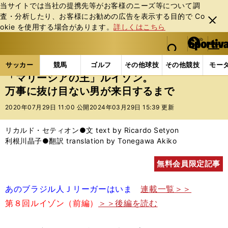
当サイトでは当社の提携先等がお客様のニーズ等について調
査・分析したり、お客様にお勧めの広告を表⽰する⽬的で Co
閉じ
okie を使⽤する場合があります。
詳しくはこちら
る
マイペ
web Sportiva (webスポルティーバ)
検索
メニュ
we
ー
サッカーの記事一覧
Jリーグ他
Jリーグ
「マリ
b
ジ
サッカー
競馬
ゴルフ
その他球技
その他競技
モー
ス
「マリーシアの王」ルイゾン。
ポ
万事に抜け目ない男が来日するまで
ル
テ
2020年07月29日 11:00 公開
2024年03月29日 15:39 更新
ィ
ー
リカルド・セティオン●文 text by Ricardo Setyon
バ
利根川晶子●翻訳 translation by Tonegawa Akiko
無料会員限定記事
あのブラジル人Ｊリーガーはいま
連載一覧＞＞
第８回ルイゾン（前編）
＞＞後編を読む