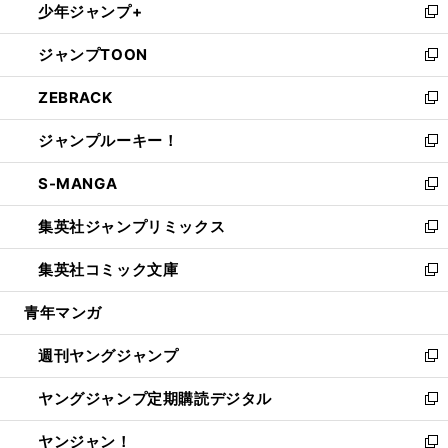
少年ジャンプ+
で
ド
ィ
い
新
開
ウ
ン
ウ
し
ジャンプTOON
く
で
ド
ィ
い
新
開
ウ
ン
ウ
し
ZEBRACK
く
で
ド
ィ
い
新
開
ウ
ン
ウ
し
ジャンプルーキー！
く
で
ド
ィ
い
新
開
ウ
ン
ウ
し
S-MANGA
く
で
ド
ィ
い
新
開
ウ
ン
ウ
し
集英社ジャンプリミックス
く
で
ド
ィ
い
新
開
ウ
ン
ウ
し
集英社コミック文庫
く
で
ド
ィ
い
新
開
ウ
ン
ウ
し
青年マンガ
く
で
ド
ィ
い
開
ウ
ン
ウ
週刊ヤングジャンプ
く
で
ド
ィ
新
開
ウ
ン
し
ヤングジャンプ定期購読デジタル
く
で
ド
い
新
開
ウ
ウ
し
ヤンジャン！
く
で
ィ
い
新