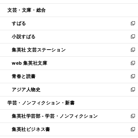
開
ウ
ン
ウ
文芸・文庫・総合
く
で
ド
ィ
開
ウ
ン
すばる
く
で
ド
新
開
ウ
し
小説すばる
く
で
い
新
開
ウ
し
集英社 文芸ステーション
く
ィ
い
新
ン
ウ
し
web 集英社文庫
ド
ィ
い
新
ウ
ン
ウ
し
青春と読書
で
ド
ィ
い
新
開
ウ
ン
ウ
し
アジア人物史
く
で
ド
ィ
い
新
開
ウ
ン
ウ
し
学芸・ノンフィクション・新書
く
で
ド
ィ
い
開
ウ
ン
ウ
集英社学芸部 - 学芸・ノンフィクション
く
で
ド
ィ
新
開
ウ
ン
し
集英社ビジネス書
く
で
ド
い
新
開
ウ
ウ
し