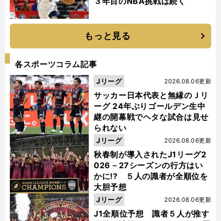
３年目のNBA挑戦は続く
もっと見る
各スポーツコラム記事
Jリーグ
2026.08.06更新
サッカー日本代表と無縁のＪリ
ーグ 24年ぶりゴールデン生中
継の開幕戦でヘタな試合は見せ
られない
Jリーグ
2026.08.06更新
秋春制が導入されたJ1リーグ2
026－27シーズンの行方はい
かに!? ５人の識者が全順位を
大胆予想
Jリーグ
2026.08.06更新
J1全順位予想 識者５人が推す