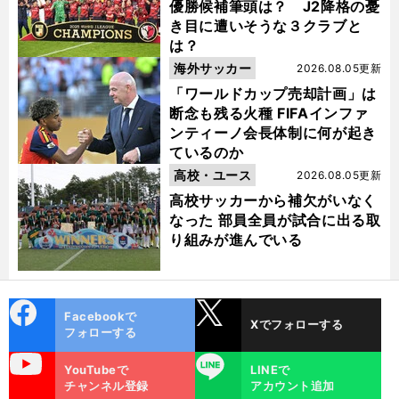
優勝候補筆頭は？ J2降格の憂
き目に遭いそうな３クラブと
は？
海外サッカー
2026.08.05更新
「ワールドカップ売却計画」は
断念も残る火種 FIFAインファ
ンティーノ会長体制に何が起き
ているのか
高校・ユース
2026.08.05更新
高校サッカーから補欠がいなく
なった 部員全員が試合に出る取
り組みが進んでいる
cebo
X
Facebookで
Xでフォローする
ok
フォローする
uTube
LINE
YouTubeで
LINEで
チャンネル登録
アカウント追加