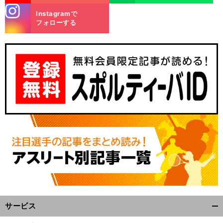
stagra
Instagramで
m
フォローする
。
前
へ
サービス
開
く/