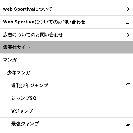
ウ
web Sportivaについて
で
開
Web Sportivaについてのお問い合わせ
く
新
し
広告についてのお問い合わせ
い
ウ
集英社サイト
ィ
開
ン
く/
マンガ
ド
閉
ウ
じ
少年マンガ
で
る
開
週刊少年ジャンプ
く
新
し
ジャンプSQ
い
新
ウ
し
Vジャンプ
ィ
い
新
ン
ウ
し
最強ジャンプ
ド
ィ
い
新
ウ
ン
ウ
し