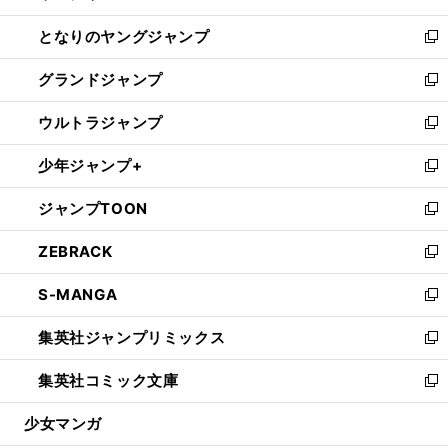
開
ン
ウ
し
となりのヤングジャンプ
く
ド
ィ
い
新
ウ
ン
ウ
し
グランドジャンプ
で
ド
ィ
い
新
開
ウ
ン
ウ
し
ウルトラジャンプ
く
で
ド
ィ
い
新
開
ウ
ン
ウ
し
少年ジャンプ+
く
で
ド
ィ
い
新
開
ウ
ン
ウ
し
ジャンプTOON
く
で
ド
ィ
い
新
開
ウ
ン
ウ
し
ZEBRACK
く
で
ド
ィ
い
新
開
ウ
ン
ウ
し
S-MANGA
く
で
ド
ィ
い
新
開
ウ
ン
ウ
し
集英社ジャンプリミックス
く
で
ド
ィ
い
新
開
ウ
ン
ウ
し
集英社コミック文庫
く
で
ド
ィ
い
新
開
ウ
ン
ウ
し
少女マンガ
く
で
ド
ィ
い
開
ウ
ン
ウ