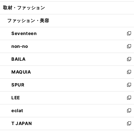
開
ウ
ン
ウ
し
取材・ファッション
く
で
ド
ィ
い
開
ウ
ン
ウ
ファッション・美容
く
で
ド
ィ
開
ウ
ン
Seventeen
く
で
ド
新
開
ウ
し
non-no
く
で
い
新
開
ウ
し
BAILA
く
ィ
い
新
ン
ウ
し
MAQUIA
ド
ィ
い
新
ウ
ン
ウ
し
SPUR
で
ド
ィ
い
新
開
ウ
ン
ウ
し
LEE
く
で
ド
ィ
い
新
開
ウ
ン
ウ
し
eclat
く
で
ド
ィ
い
新
開
ウ
ン
ウ
し
T JAPAN
く
で
ド
ィ
い
新
開
ウ
ン
ウ
し