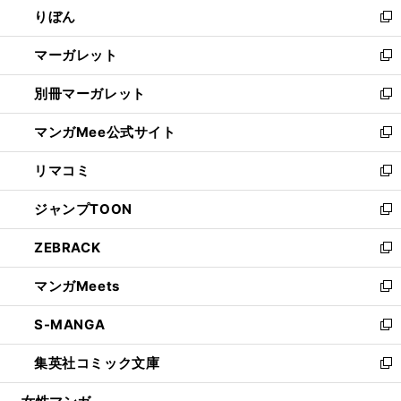
りぼん
く
で
ド
ィ
新
開
ウ
ン
し
マーガレット
く
で
ド
い
新
開
ウ
ウ
し
別冊マーガレット
く
で
ィ
い
新
開
ン
ウ
し
マンガMee公式サイト
く
ド
ィ
い
新
ウ
ン
ウ
し
リマコミ
で
ド
ィ
い
新
開
ウ
ン
ウ
し
ジャンプTOON
く
で
ド
ィ
い
新
開
ウ
ン
ウ
し
ZEBRACK
く
で
ド
ィ
い
新
開
ウ
ン
ウ
し
マンガMeets
く
で
ド
ィ
い
新
開
ウ
ン
ウ
し
S-MANGA
く
で
ド
ィ
い
新
開
ウ
ン
ウ
し
集英社コミック文庫
く
で
ド
ィ
い
新
開
ウ
ン
ウ
し
く