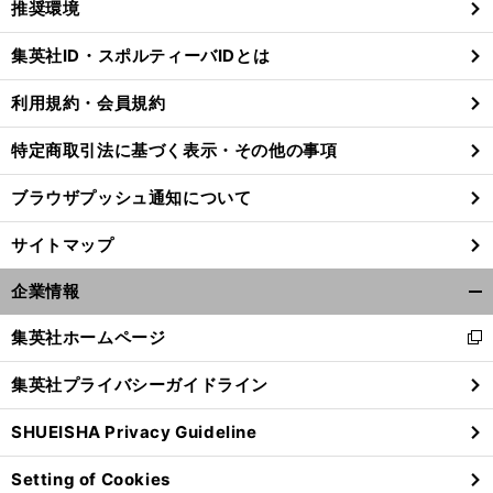
推奨環境
閉
じ
集英社ID・スポルティーバIDとは
る
利用規約・会員規約
特定商取引法に基づく表示・その他の事項
ブラウザプッシュ通知について
サイトマップ
企業情報
開
く/
集英社ホームページ
新
閉
し
じ
集英社プライバシーガイドライン
い
る
ウ
SHUEISHA Privacy Guideline
ィ
ン
Setting of Cookies
ド