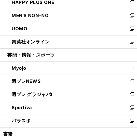
HAPPY PLUS ONE
く
で
ド
ィ
い
新
開
ウ
ン
ウ
し
MEN'S NON-NO
く
で
ド
ィ
い
新
開
ウ
ン
ウ
し
UOMO
く
で
ド
ィ
い
新
開
ウ
ン
ウ
し
集英社オンライン
く
で
ド
ィ
い
新
開
ウ
ン
ウ
し
芸能・情報・スポーツ
く
で
ド
ィ
い
開
ウ
ン
ウ
Myojo
く
で
ド
ィ
新
開
ウ
ン
し
週プレNEWS
く
で
ド
い
新
開
ウ
ウ
し
週プレ グラジャパ!
く
で
ィ
い
新
開
ン
ウ
し
Sportiva
く
ド
ィ
い
新
ウ
ン
ウ
し
パラスポ
で
ド
ィ
い
新
開
ウ
ン
ウ
し
書籍
く
で
ド
ィ
い