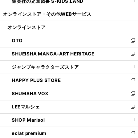
集英社の児童図書 S-KIDS.LAND
く
で
ド
い
新
開
ウ
ウ
し
オンラインストア・
その他WEBサービス
く
で
ィ
い
開
ン
ウ
オンラインストア
く
ド
ィ
ウ
ン
OTO
で
ド
新
開
ウ
し
SHUEISHA MANGA-ART HERITAGE
く
で
い
新
開
ウ
し
ジャンプキャラクターズストア
く
ィ
い
新
ン
ウ
し
HAPPY PLUS STORE
ド
ィ
い
新
ウ
ン
ウ
し
SHUEISHA VOX
で
ド
ィ
い
新
開
ウ
ン
ウ
し
LEEマルシェ
く
で
ド
ィ
い
新
開
ウ
ン
ウ
し
SHOP Marisol
く
で
ド
ィ
い
新
開
ウ
ン
ウ
し
eclat premium
く
で
ド
ィ
い
新