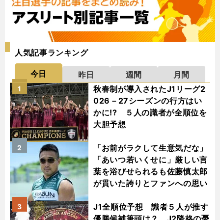
人気記事ランキング
今日
昨日
週間
月間
秋春制が導入されたJ1リーグ2
1
026－27シーズンの行方はい
かに!? ５人の識者が全順位を
大胆予想
「お前がラクして生意気だな」
2
「あいつ若いくせに」厳しい言
葉を浴びせられるも佐藤慎太郎
が貫いた誇りとファンへの思い
J1全順位予想 識者５人が推す
3
優勝候補筆頭は？ J2降格の憂