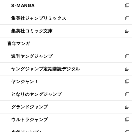
し
S-MANGA
く
で
ド
ィ
い
新
開
ウ
ン
ウ
し
集英社ジャンプリミックス
く
で
ド
ィ
い
新
開
ウ
ン
ウ
し
集英社コミック文庫
く
で
ド
ィ
い
新
開
ウ
ン
ウ
し
青年マンガ
く
で
ド
ィ
い
開
ウ
ン
ウ
週刊ヤングジャンプ
く
で
ド
ィ
新
開
ウ
ン
し
ヤングジャンプ定期購読デジタル
く
で
ド
い
新
開
ウ
ウ
し
ヤンジャン！
く
で
ィ
い
新
開
ン
ウ
し
となりのヤングジャンプ
く
ド
ィ
い
新
ウ
ン
ウ
し
グランドジャンプ
で
ド
ィ
い
新
開
ウ
ン
ウ
し
ウルトラジャンプ
く
で
ド
ィ
い
新
開
ウ
ン
ウ
し
く