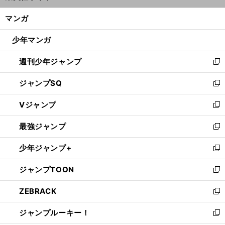
開
ン
く/
マンガ
ド
閉
ウ
じ
少年マンガ
で
る
開
週刊少年ジャンプ
く
新
し
ジャンプSQ
い
新
ウ
し
Vジャンプ
ィ
い
新
ン
ウ
し
最強ジャンプ
ド
ィ
い
新
ウ
ン
ウ
し
少年ジャンプ+
で
ド
ィ
い
新
開
ウ
ン
ウ
し
ジャンプTOON
く
で
ド
ィ
い
新
開
ウ
ン
ウ
し
ZEBRACK
く
で
ド
ィ
い
新
開
ウ
ン
ウ
し
ジャンプルーキー！
く
で
ド
ィ
い
新
開
ウ
ン
ウ