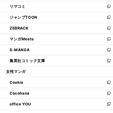
ウ
ン
ウ
し
リマコミ
で
ド
ィ
い
新
開
ウ
ン
ウ
し
ジャンプTOON
く
で
ド
ィ
い
新
開
ウ
ン
ウ
し
ZEBRACK
く
で
ド
ィ
い
新
開
ウ
ン
ウ
し
マンガMeets
く
で
ド
ィ
い
新
開
ウ
ン
ウ
し
S-MANGA
く
で
ド
ィ
い
新
開
ウ
ン
ウ
し
集英社コミック文庫
く
で
ド
ィ
い
新
開
ウ
ン
ウ
し
女性マンガ
く
で
ド
ィ
い
開
ウ
ン
ウ
Cookie
く
で
ド
ィ
新
開
ウ
ン
し
Cocohana
く
で
ド
い
新
開
ウ
ウ
し
office YOU
く
で
ィ
い
新
開
ン
ウ
し