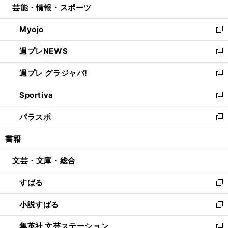
芸能・情報・スポーツ
く
で
ド
ィ
い
開
ウ
ン
ウ
Myojo
く
で
ド
ィ
新
開
ウ
ン
し
週プレNEWS
く
で
ド
い
新
開
ウ
ウ
し
週プレ グラジャパ!
く
で
ィ
い
新
開
ン
ウ
し
Sportiva
く
ド
ィ
い
新
ウ
ン
ウ
し
パラスポ
で
ド
ィ
い
新
開
ウ
ン
ウ
し
書籍
く
で
ド
ィ
い
開
ウ
ン
ウ
文芸・文庫・総合
く
で
ド
ィ
開
ウ
ン
すばる
く
で
ド
新
開
ウ
し
小説すばる
く
で
い
新
開
ウ
し
集英社 文芸ステーション
く
ィ
い