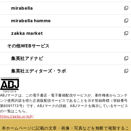
開
ウ
ン
ウ
し
mirabella
く
で
ド
ィ
い
新
開
ウ
ン
ウ
し
mirabella homme
く
で
ド
ィ
い
新
開
ウ
ン
ウ
し
zakka market
く
で
ド
ィ
い
新
開
ウ
ン
ウ
し
その他WEBサービス
く
で
ド
ィ
い
開
ウ
ン
ウ
集英社アドナビ
く
で
ド
ィ
新
開
ウ
ン
し
集英社エディターズ・ラボ
く
で
ド
い
新
開
ウ
ウ
し
く
で
ィ
い
開
ン
ウ
ABJマークは、この電子書店・電子書籍配信サービスが、著作権者からコンテ
く
ド
ィ
ンツ使用許諾を得た正規版配信サービスであることを示す登録商標（登録番号
ウ
ン
第6091713号）です。ABJマークの詳細、ABJマークを掲示しているサービス
で
ド
の一覧はこちら。
開
ウ
https://aebs.or.jp/
新
く
で
し
い
開
本ホームページに記載の文章・画像・写真などを無断で複製するこ