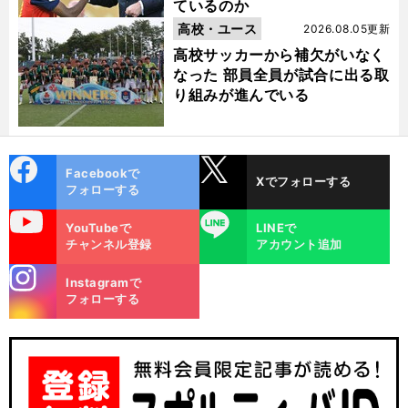
ているのか
高校・ユース
2026.08.05更新
高校サッカーから補欠がいなく
なった 部員全員が試合に出る取
り組みが進んでいる
cebo
X
Facebookで
Xでフォローする
ok
フォローする
uTube
LINE
YouTubeで
LINEで
チャンネル登録
アカウント追加
stagra
Instagramで
m
フォローする