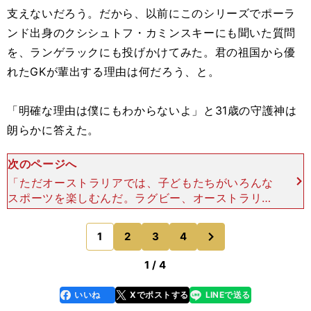
支えないだろう。だから、以前にこのシリーズでポーラ
ンド出身のクシシュトフ・カミンスキーにも聞いた質問
を、ランゲラックにも投げかけてみた。君の祖国から優
れたGKが輩出する理由は何だろう、と。
「明確な理由は僕にもわからないよ」と31歳の守護神は
朗らかに答えた。
次のページへ
「ただオーストラリアでは、子どもたちがいろんな
スポーツを楽しむんだ。ラグビー、オーストラリア
ン・フットボール、クリケット......。小さい頃から
そうした手を使うスポーツをすることによって、手
次
1
2
3
4
のページへ
や腕のコ
1 / 4
いいね
Xでポストする
LINEで送る
line
faceboo
x
k