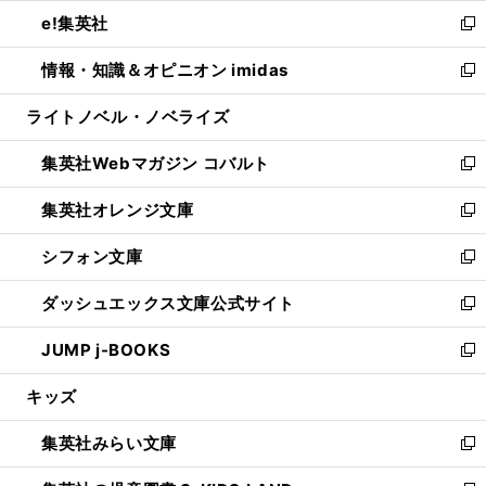
ウ
ン
ウ
し
e!集英社
く
で
ド
ィ
い
新
開
ウ
ン
ウ
し
情報・知識＆オピニオン imidas
く
で
ド
ィ
い
新
開
ウ
ン
ウ
し
ライトノベル・ノベライズ
く
で
ド
ィ
い
開
ウ
ン
ウ
集英社Webマガジン コバルト
く
で
ド
ィ
新
開
ウ
ン
し
集英社オレンジ文庫
く
で
ド
い
新
開
ウ
ウ
し
シフォン文庫
く
で
ィ
い
新
開
ン
ウ
し
ダッシュエックス文庫公式サイト
く
ド
ィ
い
新
ウ
ン
ウ
し
JUMP j-BOOKS
で
ド
ィ
い
新
開
ウ
ン
ウ
し
キッズ
く
で
ド
ィ
い
開
ウ
ン
ウ
集英社みらい文庫
く
で
ド
ィ
新
開
ウ
ン
し