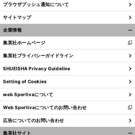
ブラウザプッシュ通知について
、
、
前
サイトマップ
へ
企業情報
開
く/
集英社ホームページ
新
閉
し
じ
集英社プライバシーガイドライン
い
る
ウ
SHUEISHA Privacy Guideline
ィ
ン
Setting of Cookies
ド
ウ
web Sportivaについて
で
開
Web Sportivaについてのお問い合わせ
く
新
し
広告についてのお問い合わせ
い
ウ
集英社サイト
ィ