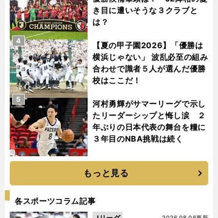
き目に遭いそうな３クラブと
は？
4
【夏の甲子園2026】「優勝は
横浜じゃない」 波乱必至の組み
合わせで識者５人が選んだ優勝
校はここだ！
5
河村勇輝がサマーリーグで示し
たリーダーシップと悔し涙 ２
年ぶりの日本代表の舞台を糧に
３年目のNBA挑戦は続く
もっと見る
各スポーツコラム記事
Jリーグ
2026.08.06更新