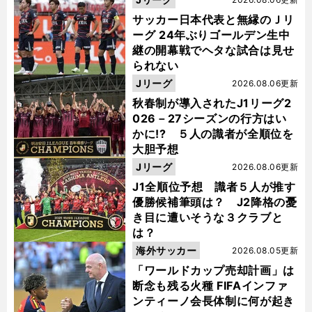
サッカー日本代表と無縁のＪリ
ーグ 24年ぶりゴールデン生中
継の開幕戦でヘタな試合は見せ
られない
Jリーグ
2026.08.06更新
秋春制が導入されたJ1リーグ2
026－27シーズンの行方はい
かに!? ５人の識者が全順位を
大胆予想
Jリーグ
2026.08.06更新
J1全順位予想 識者５人が推す
優勝候補筆頭は？ J2降格の憂
き目に遭いそうな３クラブと
は？
海外サッカー
2026.08.05更新
「ワールドカップ売却計画」は
断念も残る火種 FIFAインファ
ンティーノ会長体制に何が起き