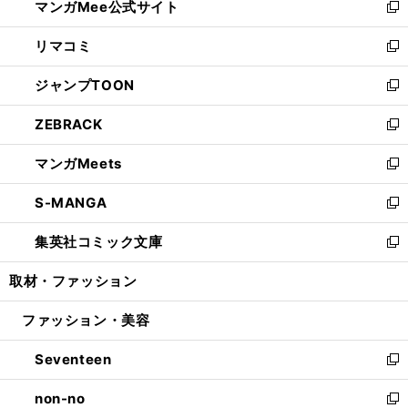
マンガMee公式サイト
く
ド
ィ
い
新
ウ
ン
ウ
し
リマコミ
で
ド
ィ
い
新
開
ウ
ン
ウ
し
ジャンプTOON
く
で
ド
ィ
い
新
開
ウ
ン
ウ
し
ZEBRACK
く
で
ド
ィ
い
新
開
ウ
ン
ウ
し
マンガMeets
く
で
ド
ィ
い
新
開
ウ
ン
ウ
し
S-MANGA
く
で
ド
ィ
い
新
開
ウ
ン
ウ
し
集英社コミック文庫
く
で
ド
ィ
い
新
開
ウ
ン
ウ
し
取材・ファッション
く
で
ド
ィ
い
開
ウ
ン
ウ
ファッション・美容
く
で
ド
ィ
開
ウ
ン
Seventeen
く
で
ド
新
開
ウ
し
non-no
く
で
い
新