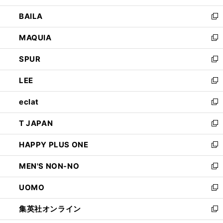
開
ウ
し
BAILA
く
ィ
い
新
ン
ウ
し
MAQUIA
ド
ィ
い
新
ウ
ン
ウ
し
SPUR
で
ド
ィ
い
新
開
ウ
ン
ウ
し
LEE
く
で
ド
ィ
い
新
開
ウ
ン
ウ
し
eclat
く
で
ド
ィ
い
新
開
ウ
ン
ウ
し
T JAPAN
く
で
ド
ィ
い
新
開
ウ
ン
ウ
し
HAPPY PLUS ONE
く
で
ド
ィ
い
新
開
ウ
ン
ウ
し
MEN'S NON-NO
く
で
ド
ィ
い
新
開
ウ
ン
ウ
し
UOMO
く
で
ド
ィ
い
新
開
ウ
ン
ウ
し
集英社オンライン
く
で
ド
ィ
い
新
開
ウ
ン
ウ
し