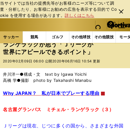
当サイトでは当社の提携先等がお客様のニーズ等について調
査・分析したり、お客様にお勧めの広告を表⽰する⽬的で Co
閉じ
okie を使⽤する場合があります。
詳しくはこちら
る
マイペ
web Sportiva (webスポルティーバ)
検索
メニュ
we
ー
サッカーの記事一覧
Jリーグ他
Jリーグ
ランゲ
b
ジ
サッカー
競馬
ゴルフ
その他球技
その他競技
モー
ス
ランゲラックが思う「Ｊリーグが
ポ
世界にアピールできるポイント」
ル
テ
2020年02月09日 06:00 公開
2020年06月16日 10:54 更新
ィ
ー
井川洋一●構成・文 text by Igawa Yoichi
バ
高橋 学●撮影 photo by Takahashi Manabu
Why JAPAN？ 私が日本でプレーする理由
名古屋グランバス ミチェル・ランゲラック（３）
Ｊリーグは現在、じつに多くの国から、さまざまな外国