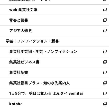
新
ン
ウ
し
web 集英社文庫
ド
ィ
い
新
ウ
ン
ウ
し
青春と読書
で
ド
ィ
い
新
開
ウ
ン
ウ
し
アジア人物史
く
で
ド
ィ
い
新
開
ウ
ン
ウ
し
学芸・ノンフィクション・新書
く
で
ド
ィ
い
開
ウ
ン
ウ
集英社学芸部 - 学芸・ノンフィクション
く
で
ド
ィ
新
開
ウ
ン
し
集英社ビジネス書
く
で
ド
い
新
開
ウ
ウ
し
集英社新書
く
で
ィ
い
新
開
ン
ウ
し
集英社新書プラス - 知の水先案内人
く
ド
ィ
い
新
ウ
ン
ウ
し
1日5分で、明日は変わる よみタイ yomitai
で
ド
ィ
い
新
開
ウ
ン
ウ
し
kotoba
く
で
ド
ィ
い
新
開