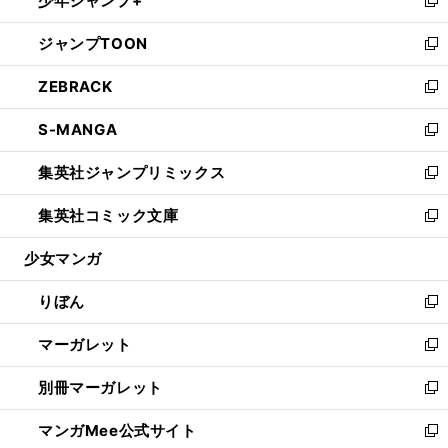
少年ジャンプ+
で
ド
ィ
い
新
開
ウ
ン
ウ
し
ジャンプTOON
く
で
ド
ィ
い
新
開
ウ
ン
ウ
し
ZEBRACK
く
で
ド
ィ
い
新
開
ウ
ン
ウ
し
S-MANGA
く
で
ド
ィ
い
新
開
ウ
ン
ウ
し
集英社ジャンプリミックス
く
で
ド
ィ
い
新
開
ウ
ン
ウ
し
集英社コミック文庫
く
で
ド
ィ
い
新
開
ウ
ン
ウ
し
少女マンガ
く
で
ド
ィ
い
開
ウ
ン
ウ
りぼん
く
で
ド
ィ
新
開
ウ
ン
し
マーガレット
く
で
ド
い
新
開
ウ
ウ
し
別冊マーガレット
く
で
ィ
い
新
開
ン
ウ
し
マンガMee公式サイト
く
ド
ィ
い
新