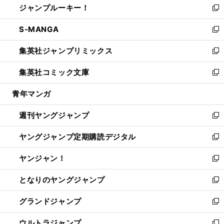
ジャンプルーキー！
く
で
ド
ィ
い
新
開
ウ
ン
ウ
し
S-MANGA
く
で
ド
ィ
い
新
開
ウ
ン
ウ
し
集英社ジャンプリミックス
く
で
ド
ィ
い
新
開
ウ
ン
ウ
し
集英社コミック文庫
く
で
ド
ィ
い
新
開
ウ
ン
ウ
し
青年マンガ
く
で
ド
ィ
い
開
ウ
ン
ウ
週刊ヤングジャンプ
く
で
ド
ィ
新
開
ウ
ン
し
ヤングジャンプ定期購読デジタル
く
で
ド
い
新
開
ウ
ウ
し
ヤンジャン！
く
で
ィ
い
新
開
ン
ウ
し
となりのヤングジャンプ
く
ド
ィ
い
新
ウ
ン
ウ
し
グランドジャンプ
で
ド
ィ
い
新
開
ウ
ン
ウ
し
ウルトラジャンプ
く
で
ド
ィ