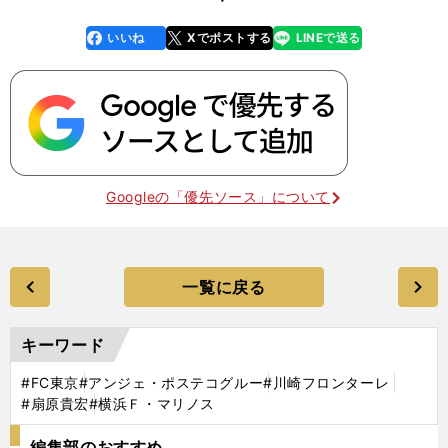
いいね
Xでポストする
LINEで送る
line
faceboo
x
k
Googleの「優先ソース」について
一覧に戻る
キーワード
#FC東京
#アンジェ・ポステコグルー
#川崎フロンターレ
#扇原貴宏
#横浜Ｆ・マリノス
編集部のおすすめ