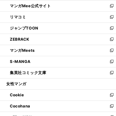
開
ン
ウ
し
マンガMee公式サイト
く
ド
ィ
い
新
ウ
ン
ウ
し
リマコミ
で
ド
ィ
い
新
開
ウ
ン
ウ
し
ジャンプTOON
く
で
ド
ィ
い
新
開
ウ
ン
ウ
し
ZEBRACK
く
で
ド
ィ
い
新
開
ウ
ン
ウ
し
マンガMeets
く
で
ド
ィ
い
新
開
ウ
ン
ウ
し
S-MANGA
く
で
ド
ィ
い
新
開
ウ
ン
ウ
し
集英社コミック文庫
く
で
ド
ィ
い
新
開
ウ
ン
ウ
し
女性マンガ
く
で
ド
ィ
い
開
ウ
ン
ウ
Cookie
く
で
ド
ィ
新
開
ウ
ン
し
Cocohana
く
で
ド
い
新
開
ウ
ウ
し