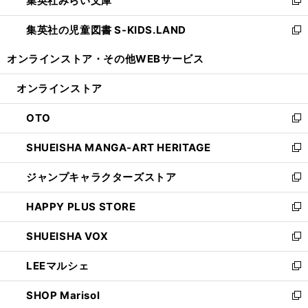
集英社みらい文庫
で
ド
ィ
新
開
ウ
ン
し
集英社の児童図書 S-KIDS.LAND
く
で
ド
い
新
開
ウ
ウ
し
オンラインストア・
その他WEBサービス
く
で
ィ
い
開
ン
ウ
オンラインストア
く
ド
ィ
ウ
ン
OTO
で
ド
新
開
ウ
し
SHUEISHA MANGA-ART HERITAGE
く
で
い
新
開
ウ
し
ジャンプキャラクターズストア
く
ィ
い
新
ン
ウ
し
HAPPY PLUS STORE
ド
ィ
い
新
ウ
ン
ウ
し
SHUEISHA VOX
で
ド
ィ
い
新
開
ウ
ン
ウ
し
LEEマルシェ
く
で
ド
ィ
い
新
開
ウ
ン
ウ
し
SHOP Marisol
く
で
ド
ィ
い
新