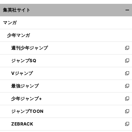
ウ
集英社サイト
ィ
開
ン
く/
マンガ
ド
閉
ウ
じ
少年マンガ
で
る
開
週刊少年ジャンプ
く
新
し
ジャンプSQ
い
新
ウ
し
Vジャンプ
ィ
い
新
ン
ウ
し
最強ジャンプ
ド
ィ
い
新
ウ
ン
ウ
し
少年ジャンプ+
で
ド
ィ
い
新
開
ウ
ン
ウ
し
ジャンプTOON
く
で
ド
ィ
い
新
開
ウ
ン
ウ
し
ZEBRACK
く
で
ド
ィ
い
新
開
ウ
ン
ウ
し