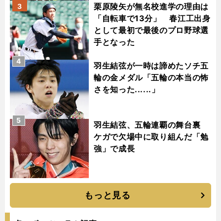
栗原陵矢が無名校進学の理由は
3
「自転車で13分」 春江工出身
として最初で最後のプロ野球選
手となった
4
羽生結弦が一時は諦めたソチ五
輪の金メダル「五輪の本当の怖
さを知った......」
5
羽生結弦、五輪連覇の舞台裏
ケガで欠場中に取り組んだ「勉
強」で成長
もっと見る