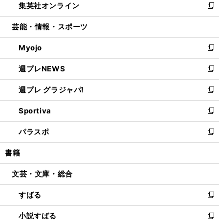
集英社オンライン
く
で
ド
ィ
い
新
開
ウ
ン
ウ
し
芸能・情報・スポーツ
く
で
ド
ィ
い
開
ウ
ン
ウ
Myojo
く
で
ド
ィ
新
開
ウ
ン
し
週プレNEWS
く
で
ド
い
新
開
ウ
ウ
し
週プレ グラジャパ!
く
で
ィ
い
新
開
ン
ウ
し
Sportiva
く
ド
ィ
い
新
ウ
ン
ウ
し
パラスポ
で
ド
ィ
い
新
開
ウ
ン
ウ
し
書籍
く
で
ド
ィ
い
開
ウ
ン
ウ
文芸・文庫・総合
く
で
ド
ィ
開
ウ
ン
すばる
く
で
ド
新
開
ウ
し
小説すばる
く
で
い
新