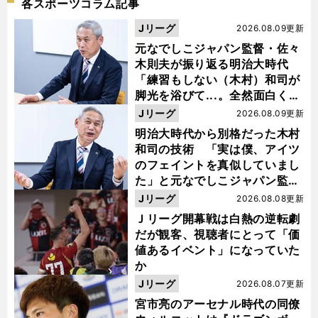
各スポーツコラム記事
Jリーグ
2026.08.09更新
元なでしこジャパン監督・佐々
木則夫が振り返る明治大時代
「練習もしない（木村）和司が
脚光を浴びて...。全然面白くな
い４年間でした」
Jリーグ
2026.08.09更新
明治大時代から別格だった木村
和司の技術 「実は僕、アイツ
のフェイントを真似していまし
た」と元なでしこジャパン監
督・佐々木則夫
Jリーグ
2026.08.08更新
Ｊリーグ開幕戦は白熱の逆転劇
だが観客、視聴者にとって「価
値あるイベント」になっていた
か
Jリーグ
2026.08.07更新
宮市亮のアーセナル時代の同僚