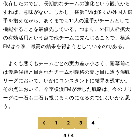
依存したのでは、長期的なチームの強化という観点から
すれば、意味がない。しかし、横浜FMは多くの外国人選
手を抱えながら、あくまでも11人の選手がチームとして
機能することを最優先している。つまり、外国人枠拡大
の有効活用という点で他チームに先んじることで、横浜
FMは今季、最高の結果を得ようとしているのである。
よくも悪くもチームごとの実力差が小さく、開幕前に
は優勝候補と目されたチームが降格の憂き目に遭う混戦
リーグにおいて、いかにコンスタントに結果を残すか。
その点において、今季横浜FMが示した戦略は、今のＪリ
ーグに一石も二石も投じるものになるのではないかと思
う。
1
2
3
4
のページへ
前
4 / 4