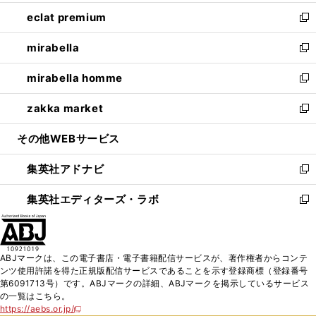
開
ウ
ン
ウ
し
eclat premium
く
で
ド
ィ
い
新
開
ウ
ン
ウ
し
mirabella
く
で
ド
ィ
い
新
開
ウ
ン
ウ
し
mirabella homme
く
で
ド
ィ
い
新
開
ウ
ン
ウ
し
zakka market
く
で
ド
ィ
い
新
開
ウ
ン
ウ
し
その他WEBサービス
く
で
ド
ィ
い
開
ウ
ン
ウ
集英社アドナビ
く
で
ド
ィ
新
開
ウ
ン
し
集英社エディターズ・ラボ
く
で
ド
い
新
開
ウ
ウ
し
く
で
ィ
い
開
ン
ウ
ABJマークは、この電子書店・電子書籍配信サービスが、著作権者からコンテ
く
ド
ィ
ンツ使用許諾を得た正規版配信サービスであることを示す登録商標（登録番号
ウ
ン
第6091713号）です。ABJマークの詳細、ABJマークを掲示しているサービス
で
ド
の一覧はこちら。
開
ウ
https://aebs.or.jp/
新