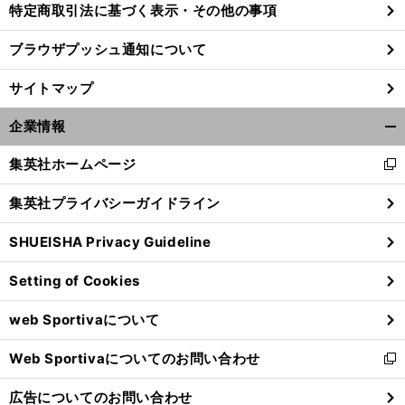
特定商取引法に基づく表示・その他の事項
ブラウザプッシュ通知について
サイトマップ
企業情報
開
く/
集英社ホームページ
新
閉
し
じ
集英社プライバシーガイドライン
い
る
ウ
SHUEISHA Privacy Guideline
ィ
ン
ア
笛
」
。
ルディージャ「
吹けど踊らず
完敗
悪しき習慣を変えられなかった
Setting of Cookies
ド
ウ
web Sportivaについて
で
開
Web Sportivaについてのお問い合わせ
く
新
し
広告についてのお問い合わせ
い