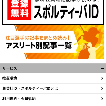
サービス
開
く/
推奨環境
閉
じ
集英社ID・スポルティーバIDとは
る
利用規約・会員規約