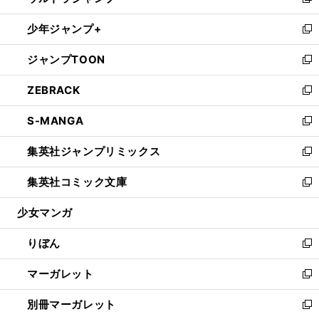
い
新
開
ウ
ン
ウ
し
少年ジャンプ+
く
で
ド
ィ
い
新
開
ウ
ン
ウ
し
ジャンプTOON
く
で
ド
ィ
い
新
開
ウ
ン
ウ
し
ZEBRACK
く
で
ド
ィ
い
新
開
ウ
ン
ウ
し
S-MANGA
く
で
ド
ィ
い
新
開
ウ
ン
ウ
し
集英社ジャンプリミックス
く
で
ド
ィ
い
新
開
ウ
ン
ウ
し
集英社コミック文庫
く
で
ド
ィ
い
新
開
ウ
ン
ウ
し
少女マンガ
く
で
ド
ィ
い
開
ウ
ン
ウ
りぼん
く
で
ド
ィ
新
開
ウ
ン
し
マーガレット
く
で
ド
い
新
開
ウ
ウ
し
別冊マーガレット
く
で
ィ
い
新