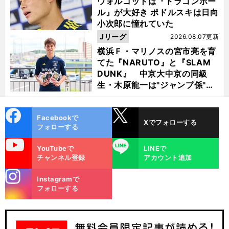
ウォルコットは『ドラゴンボー
ル』が大好き ポドルスキは日向
小次郎に憧れていた
Jリーグ
2026.08.07更新
横浜Ｆ・マリノスの宮市亮を育
てた『NARUTO』と『SLAM
DUNK』 中京大中京の同級
生・木原龍一は"ジャンプ係"だ
った
cebo
X
Facebookで
Xでフォローする
ok
フォローする
uTube
LINE
YouTubeで
LINEで
チャンネル登録
アカウント追加
stagra
Instagramで
m
フォローする