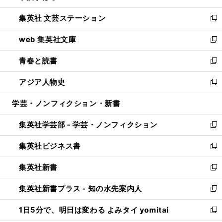
開
ウ
し
集英社 文芸ステーション
く
ィ
い
新
ン
ウ
し
web 集英社文庫
ド
ィ
い
新
ウ
ン
ウ
し
青春と読書
で
ド
ィ
い
新
開
ウ
ン
ウ
し
アジア人物史
く
で
ド
ィ
い
新
開
ウ
ン
ウ
し
学芸・ノンフィクション・新書
く
で
ド
ィ
い
開
ウ
ン
ウ
集英社学芸部 - 学芸・ノンフィクション
く
で
ド
ィ
新
開
ウ
ン
し
集英社ビジネス書
く
で
ド
い
新
開
ウ
ウ
し
集英社新書
く
で
ィ
い
新
開
ン
ウ
し
集英社新書プラス - 知の水先案内人
く
ド
ィ
い
新
ウ
ン
ウ
し
1日5分で、明日は変わる よみタイ yomitai
で
ド
ィ
い
新
開
ウ
ン
ウ