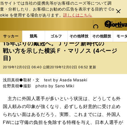
当サイトでは当社の提携先等がお客様のニーズ等について調
査・分析したり、お客様にお勧めの広告を表⽰する⽬的で Co
閉じ
okie を使⽤する場合があります。
詳しくはこちら
る
マイペ
web Sportiva (webスポルティーバ)
検索
メニュ
we
ー
サッカーの記事一覧
Jリーグ他
Jリーグ
15年
b
ジ
サッカー
競馬
ゴルフ
その他球技
その他競技
モー
ス
15年ぶりの戴冠へ。Ｊリーグ新時代の
ポ
戦い方を示した横浜Ｆ・マリノス (4ページ
ル
目)
テ
ィ
2019年12月02日 06:40 公開
2019年12月02日 06:52 更新
ー
バ
浅田真樹●取材・文 text by Asada Masaki
佐野美樹●撮影 photo by Sano Miki
主力に外国人選手が多いという状況は、どうしても外
国人頼みの印象が強くなり、必ずしも好意的に受け止め
られない面はあるだろう。実際、これまでには、外国人
FWには守備の負担を免除する特権を与え、日本人選手が