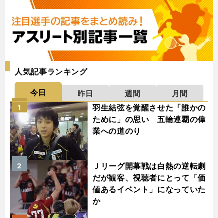
人気記事ランキング
今日
昨日
週間
月間
羽生結弦を覚醒させた「誰かの
1
ために」の思い 五輪連覇の偉
業への道のり
Ｊリーグ開幕戦は白熱の逆転劇
2
だが観客、視聴者にとって「価
値あるイベント」になっていた
か