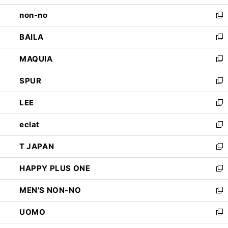
開
ウ
し
non-no
く
で
い
新
開
ウ
し
BAILA
く
ィ
い
新
ン
ウ
し
MAQUIA
ド
ィ
い
新
ウ
ン
ウ
し
SPUR
で
ド
ィ
い
新
開
ウ
ン
ウ
し
LEE
く
で
ド
ィ
い
新
開
ウ
ン
ウ
し
eclat
く
で
ド
ィ
い
新
開
ウ
ン
ウ
し
T JAPAN
く
で
ド
ィ
い
新
開
ウ
ン
ウ
し
HAPPY PLUS ONE
く
で
ド
ィ
い
新
開
ウ
ン
ウ
し
MEN'S NON-NO
く
で
ド
ィ
い
新
開
ウ
ン
ウ
し
UOMO
く
で
ド
ィ
い
新
開
ウ
ン
ウ
し