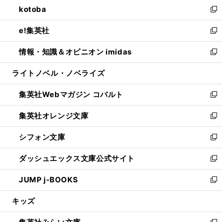
し
kotoba
く
で
ド
ィ
い
新
開
ウ
ン
ウ
し
e!集英社
く
で
ド
ィ
い
新
開
ウ
ン
ウ
し
情報・知識＆オピニオン imidas
く
で
ド
ィ
い
新
開
ウ
ン
ウ
し
ライトノベル・ノベライズ
く
で
ド
ィ
い
開
ウ
ン
ウ
集英社Webマガジン コバルト
く
で
ド
ィ
新
開
ウ
ン
し
集英社オレンジ文庫
く
で
ド
い
新
開
ウ
ウ
し
シフォン文庫
く
で
ィ
い
新
開
ン
ウ
し
ダッシュエックス文庫公式サイト
く
ド
ィ
い
新
ウ
ン
ウ
し
JUMP j-BOOKS
で
ド
ィ
い
新
開
ウ
ン
ウ
し
キッズ
く
で
ド
ィ
い
開
ウ
ン
ウ
く