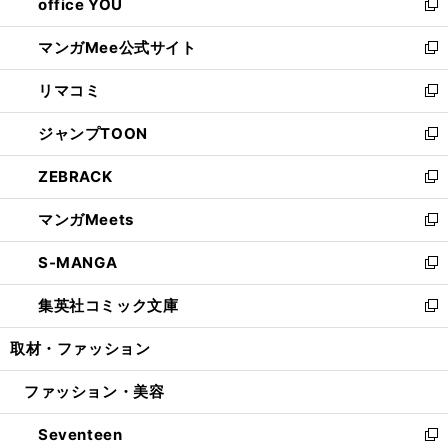
office YOU
く
で
ィ
い
新
開
ン
ウ
し
マンガMee公式サイト
く
ド
ィ
い
新
ウ
ン
ウ
し
リマコミ
で
ド
ィ
い
新
開
ウ
ン
ウ
し
ジャンプTOON
く
で
ド
ィ
い
新
開
ウ
ン
ウ
し
ZEBRACK
く
で
ド
ィ
い
新
開
ウ
ン
ウ
し
マンガMeets
く
で
ド
ィ
い
新
開
ウ
ン
ウ
し
S-MANGA
く
で
ド
ィ
い
新
開
ウ
ン
ウ
し
集英社コミック文庫
く
で
ド
ィ
い
新
開
ウ
ン
ウ
し
取材・ファッション
く
で
ド
ィ
い
開
ウ
ン
ウ
ファッション・美容
く
で
ド
ィ
開
ウ
ン
Seventeen
く
で
ド
新