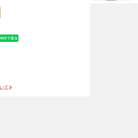
K
そう説明してい
級
ャ
LINEで送る
で広島を圧倒
ついて