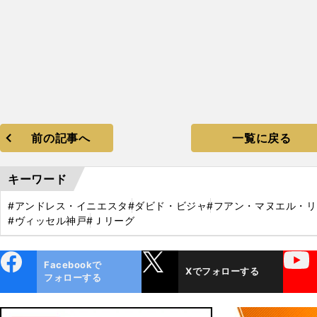
前の記事へ
一覧に戻る
キーワード
#アンドレス・イニエスタ
#ダビド・ビジャ
#フアン・マヌエル・
#ヴィッセル神戸
#Ｊリーグ
ebo
X
YouTube
Facebookで
Xでフォローする
ok
フォローする