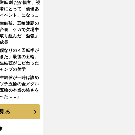
逆転劇 だが観客、視
者にとって「価値あ
イベント」になって
たか
生結弦、五輪連覇の
台裏 ケガで欠場中
取り組んだ「勉強」
成長
僕なりの４回転半が
きた」最後の五輪、
生結弦がこだわった
ャンプの美学
生結弦が一時は諦め
ソチ五輪の金メダル
五輪の本当の怖さを
った......」
見る
事