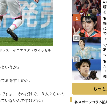
の
聴
る
い
羽
3
舞
に
で
4
「
で
羽
ドレス・イニエスタ（ヴィッセル
ジ
5
羽
た
るというか」
「
知
って肩をすくめた。
もっと
んですよ。それだけで、３人ぐらいの
っていないんですけどね」
各スポーツコラム記