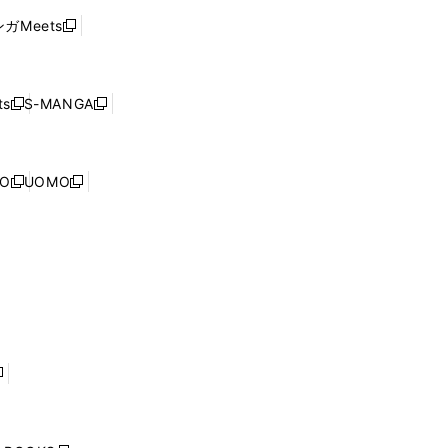
ウ
い
ウ
ガMeets
新
ィ
ウ
で
し
ン
ィ
開
い
ド
ン
く
ウ
ウ
ド
s
S-MANGA
新
新
ィ
で
ウ
し
し
ン
開
で
い
い
ド
く
開
ウ
ウ
ウ
NO
UOMO
く
新
新
ィ
ィ
で
し
し
ン
ン
開
い
い
ド
ド
く
ウ
ウ
ウ
ウ
ィ
ィ
で
で
ン
ン
開
開
ド
ド
く
く
ウ
ウ
で
で
開
開
く
く
し
い
ウ