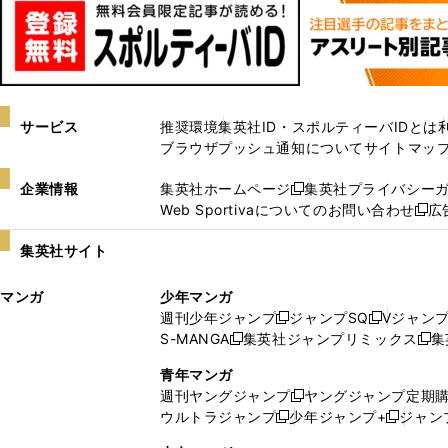
サービス
推奨環境
集英社ID・スポルティーバIDとは
ブラウザプッシュ通知について
サイトマッ
企業情報
集英社ホームページ
集英社プライバシー
新
Web Sportivaについてのお問い合わせ
広
し
新
い
し
集英社サイト
ウ
い
ィ
ウ
マンガ
少年マンガ
ン
ィ
週刊少年ジャンプ
ジャンプSQ
Vジャン
ド
ン
新
新
S-MANGA
集英社ジャンプリミックス
集
ウ
ド
新
し
し
新
で
ウ
し
い
い
し
青年マンガ
開
で
い
ウ
ウ
い
週刊ヤングジャンプ
ヤングジャンプ定期
新
く
開
ウ
ィ
ィ
ウ
ウルトラジャンプ
少年ジャンプ+
ジャン
新
し
新
く
ィ
ン
ン
ィ
し
い
し
ン
ド
ド
ン