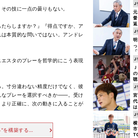
J
その技に一点の曇りもない。
元
督
返
もたらしますか？』『得点ですか、ア
も
J
れは本質的な問いではない。アンドレ
が
明
然
し
「
ェ
J
エスタのプレーを哲学的にこう表現
ま
Ｊ
ジ
の
則
聴
る
。寸分違わない精度だけでなく、彼
J
い
んなプレーを選択すべきか――。受け
宮
代
、より正確に、次の動きに入ることが
は
が
J
日
横
た
市
"を構築するこ
T
転戦を続けてき