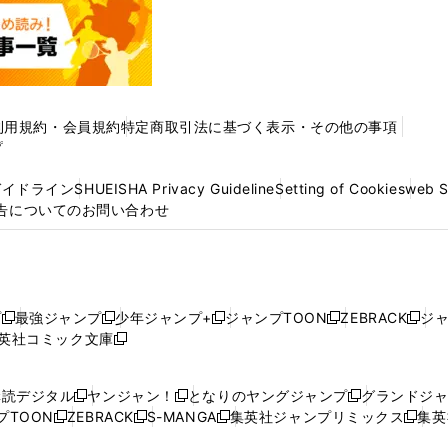
利用規約・会員規約
特定商取引法に基づく表示・その他の事項
プ
ガイドライン
SHUEISHA Privacy Guideline
Setting of Cookies
web 
告についてのお問い合わせ
プ
最強ジャンプ
少年ジャンプ+
ジャンプTOON
ZEBRACK
ジ
新
新
新
新
新
英社コミック文庫
し
新
し
し
し
し
い
い
し
い
い
い
ウ
ウ
い
ウ
ウ
ウ
購読デジタル
ヤンジャン！
となりのヤングジャンプ
グランドジ
新
新
新
ィ
ィ
ウ
ィ
ィ
ィ
プTOON
ZEBRACK
S-MANGA
集英社ジャンプリミックス
集英
新
し
新
し
新
し
新
ン
ン
ィ
ン
ン
ン
し
い
し
い
し
い
し
ド
ド
ン
ド
ド
ド