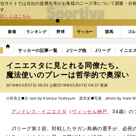
当サイトでは当社の提携先等がお客様のニーズ等について調査・分析し
web Sportiva (webスポルティーバ)
す。
詳しくはこちら
新着
ランキング
野球
サッカー
競馬
ゴル
we
サッカーの記事一覧
Jリーグ他
Jリーグ
イニエ
b
ス
イニエスタに見とれる同僚たち。
ポ
ル
魔法使いのプレーは哲学的で奥深い
テ
2019年03月07日 06:35 公開
2019年03月07日 06:37 更新
ィ
ー
バ
小宮良之●文 text by Komiya Yoshiyuki 原壮史●写真 photo by Hara Ma
アンドレス・イニエスタ
（
ヴィッセル神戸
、34歳）
J1リーグ第２節。対戦したサガン鳥栖の選手が、必死