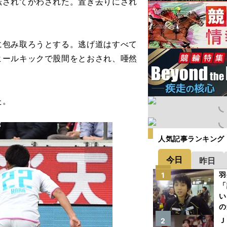
転されてかわされた。置き去りにされ
包み取ろうとする。逃げ道はすべて
ヒールキックで股間をとおされ、唖然
た。
人気記事ランキング
今日
昨日
羽
1
「
い
の
Ｊ
2