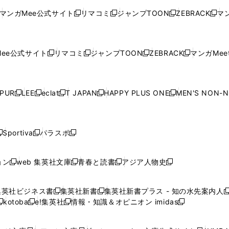
い
ウ
い
ウ
い
ウ
い
ウ
ウ
ド
ウ
ウ
ウ
マンガMee公式サイト
リマコミ
ジャンプTOON
ZEBRACK
マン
新
新
新
新
ウ
ィ
ウ
ィ
ウ
ィ
ウ
で
で
ウ
で
で
で
し
し
し
し
し
ィ
ン
ィ
ン
ィ
ン
ィ
開
開
で
開
開
開
い
い
い
い
い
ン
ド
ン
ド
ン
ド
ン
く
く
開
く
く
く
ウ
ウ
ウ
ウ
ウ
ド
ウ
ド
ウ
ド
ウ
ド
ee公式サイト
リマコミ
ジャンプTOON
ZEBRACK
マンガMeet
く
新
新
新
新
ィ
ィ
ィ
ィ
ィ
ウ
で
ウ
で
ウ
で
ウ
し
し
し
し
ン
ン
ン
ン
ン
で
開
で
開
で
開
で
い
い
い
い
ド
ド
ド
ド
ド
開
く
開
く
開
く
開
ウ
ウ
ウ
ウ
ウ
ウ
ウ
ウ
ウ
PUR
LEE
eclat
T JAPAN
HAPPY PLUS ONE
MEN'S NON-
く
く
く
く
新
新
新
新
新
ィ
ィ
ィ
ィ
で
で
で
で
で
し
し
し
し
し
ン
ン
ン
ン
開
開
開
開
開
い
い
い
い
い
ド
ド
ド
ド
く
く
く
く
く
ウ
ウ
ウ
ウ
ウ
ウ
ウ
ウ
ウ
Sportiva
パラスポ
新
新
ィ
ィ
ィ
ィ
ィ
で
で
で
で
し
し
し
ン
ン
ン
ン
ン
開
開
開
開
い
い
い
ド
ド
ド
ド
ド
ョン
web 集英社文庫
青春と読書
アジア人物史
く
く
く
く
新
新
新
新
ウ
ウ
ウ
ウ
ウ
ウ
ウ
ウ
し
し
し
し
ィ
ィ
ィ
で
で
で
で
で
い
い
い
い
ン
ン
ン
集英社ビジネス書
集英社新書
集英社新書プラス - 知の水先案内人
開
開
開
開
開
新
新
新
ウ
ウ
ウ
ウ
ド
ド
ド
kotoba
e!集英社
情報・知識＆オピニオン imidas
く
く
く
く
く
新
し
新
し
新
ィ
ィ
ィ
ィ
ウ
ウ
ウ
し
し
い
し
い
し
ン
ン
ン
ン
で
で
で
い
い
ウ
い
ウ
い
ド
ド
ド
ド