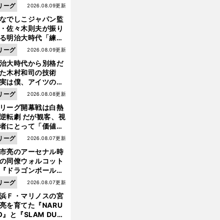
リーグ
2026.08.09更新
なでしこジャパン監
・佐々木則夫が振り
る明治大時代「練習
しない（木村）和司
リーグ
2026.08.09更新
脚光を浴びて...。全
治大時代から別格だ
面白くない４年間で
った木村和司の技術
た」
実は僕、アイツのフ
イントを真似してい
リーグ
2026.08.08更新
した」と元なでしこ
リーグ開幕戦は白熱
ャパン監督・佐々木
逆転劇 だが観客、視
夫
者にとって「価値あ
イベント」になって
リーグ
2026.08.07更新
たか
市亮のアーセナル時
の同僚ウォルコット
『ドラゴンボール』
大好き ポドルスキは
リーグ
2026.08.07更新
向小次郎に憧れてい
浜Ｆ・マリノスの宮
亮を育てた『NARU
O』と『SLAM DUN