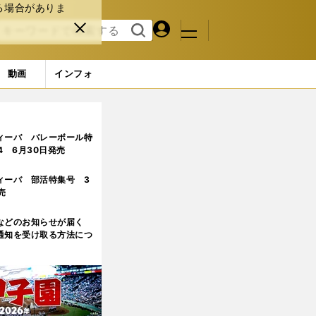
る場合がありま
マイペ
閉じ
検索
メニュ
ー
る
す
ジ
る
動画
インフォ
ィーバ バレーボール特
.4 6月30日発売
ィーバ 部活特集号 3
売
などのお知らせが届く
通知を受け取る方法につ