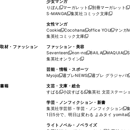
少女マンガ
い
ウ
い
ド
ウ
ウ
ド
りぼん
マーガレット
別冊マーガレット
新
新
新
ウ
ィ
ウ
ウ
で
で
ウ
S-MANGA
集英社コミック文庫
し
新
し
新
ィ
ン
ィ
で
開
開
で
い
し
い
し
ン
ド
ン
女性マンガ
開
く
く
開
ウ
い
ウ
い
ド
ウ
ド
Cookie
Cocohana
office YOU
マンガM
く
く
新
新
新
ィ
ウ
ィ
ウ
ウ
で
ウ
集英社コミック文庫
し
新
し
し
ン
ィ
ン
ィ
で
開
で
い
し
い
い
ド
ン
ド
ン
取材・ファッション
ファッション・美容
開
く
開
ウ
い
ウ
ウ
ウ
ド
ウ
ド
Seventeen
non-no
BAILA
MAQUIA
S
く
く
新
新
新
新
ィ
ウ
ィ
ィ
で
ウ
で
ウ
集英社オンライン
し
新
し
し
し
ン
ィ
ン
ン
開
で
開
で
い
し
い
い
い
ド
ン
ド
ド
芸能・情報・スポーツ
く
開
く
開
ウ
い
ウ
ウ
ウ
ウ
ド
ウ
ウ
Myojo
週プレNEWS
週プレ グラジャパ!
く
く
新
新
新
ィ
ウ
ィ
ィ
ィ
で
ウ
で
で
し
し
ン
ィ
ン
ン
ン
書籍
文芸・文庫・総合
開
で
開
開
い
い
ド
ン
ド
ド
ド
すばる
小説すばる
集英社 文芸ステーシ
く
開
く
く
新
新
ウ
ウ
ウ
ド
ウ
ウ
ウ
く
し
し
ィ
ィ
学芸・ノンフィクション・新書
で
ウ
で
で
で
い
い
ン
ン
集英社学芸部 - 学芸・ノンフィクション
開
で
開
開
開
新
ウ
ウ
ド
ド
1日5分で、明日は変わる よみタイ yomitai
く
開
く
く
く
し
新
ィ
ィ
ウ
ウ
く
い
ン
ン
ライトノベル・ノベライズ
で
で
ウ
ド
ド