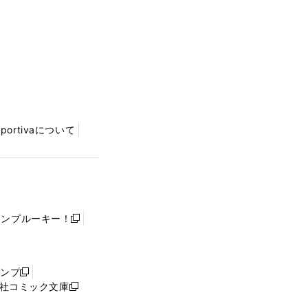
Sportivaについて
ャンプルーキー！
新
し
い
ウ
ャンプ
新
ィ
社コミック文庫
し
新
ン
い
し
ド