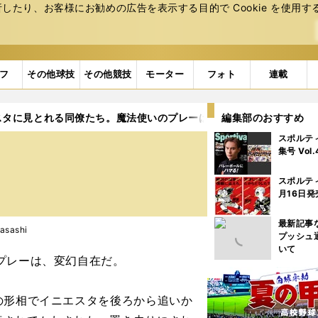
たり、お客様にお勧めの広告を表⽰する⽬的で Cookie を使⽤す
フ
その他球技
その他競技
モーター
フォト
連載
スタに見とれる同僚たち。魔法使いのプレーは哲学的で奥深い
編集部のおすすめ
スポルテ
集号 Vol
スポルテ
月16日発
最新記事
sashi
プッシュ
いて
のプレーは、変幻自在だ。
の形相でイニエスタを後ろから追いか