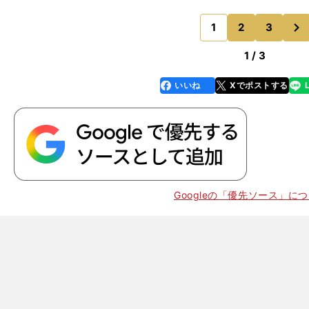
たスペイン人ヘッドコーチ、イニーゴ・ドミンゲスは
次
る。「ルーカス（・ポ
1
2
3
のページへ
1 / 3
いいね
Xでポストする
line
faceboo
x
k
。
ACL
Googleの「優先ソース」に