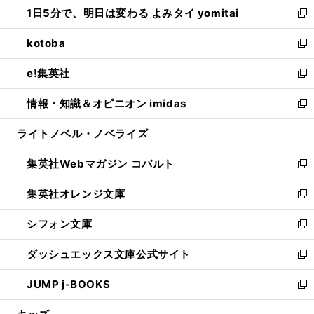
し
1日5分で、明日は変わる よみタイ yomitai
で
ド
ィ
い
新
開
ウ
ン
ウ
し
kotoba
く
で
ド
ィ
い
新
開
ウ
ン
ウ
し
e!集英社
く
で
ド
ィ
い
新
開
ウ
ン
ウ
し
情報・知識＆オピニオン imidas
く
で
ド
ィ
い
新
開
ウ
ン
ウ
し
ライトノベル・ノベライズ
く
で
ド
ィ
い
開
ウ
ン
ウ
集英社Webマガジン コバルト
く
で
ド
ィ
新
開
ウ
ン
し
集英社オレンジ文庫
く
で
ド
い
新
開
ウ
ウ
し
シフォン文庫
く
で
ィ
い
新
開
ン
ウ
し
ダッシュエックス文庫公式サイト
く
ド
ィ
い
新
ウ
ン
ウ
し
JUMP j-BOOKS
で
ド
ィ
い
新
開
ウ
ン
ウ
し
く