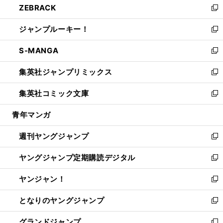
ZEBRACK
く
で
ド
ィ
い
新
開
ウ
ン
ウ
し
ジャンプルーキー！
く
で
ド
ィ
い
新
開
ウ
ン
ウ
し
S-MANGA
く
で
ド
ィ
い
新
開
ウ
ン
ウ
し
集英社ジャンプリミックス
く
で
ド
ィ
い
新
開
ウ
ン
ウ
し
集英社コミック文庫
く
で
ド
ィ
い
新
開
ウ
ン
ウ
し
青年マンガ
く
で
ド
ィ
い
開
ウ
ン
ウ
週刊ヤングジャンプ
く
で
ド
ィ
新
開
ウ
ン
し
ヤングジャンプ定期購読デジタル
く
で
ド
い
新
開
ウ
ウ
し
ヤンジャン！
く
で
ィ
い
新
開
ン
ウ
し
となりのヤングジャンプ
く
ド
ィ
い
新
ウ
ン
ウ
し
グランドジャンプ
で
ド
ィ