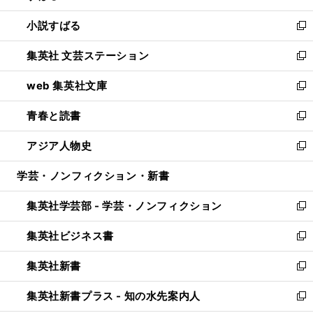
開
ウ
し
小説すばる
く
で
い
新
開
ウ
し
集英社 文芸ステーション
く
ィ
い
新
ン
ウ
し
web 集英社文庫
ド
ィ
い
新
ウ
ン
ウ
し
青春と読書
で
ド
ィ
い
新
開
ウ
ン
ウ
し
アジア人物史
く
で
ド
ィ
い
新
開
ウ
ン
ウ
し
学芸・ノンフィクション・新書
く
で
ド
ィ
い
開
ウ
ン
ウ
集英社学芸部 - 学芸・ノンフィクション
く
で
ド
ィ
新
開
ウ
ン
し
集英社ビジネス書
く
で
ド
い
新
開
ウ
ウ
し
集英社新書
く
で
ィ
い
新
開
ン
ウ
し
集英社新書プラス - 知の水先案内人
く
ド
ィ
い
新
ウ
ン
ウ