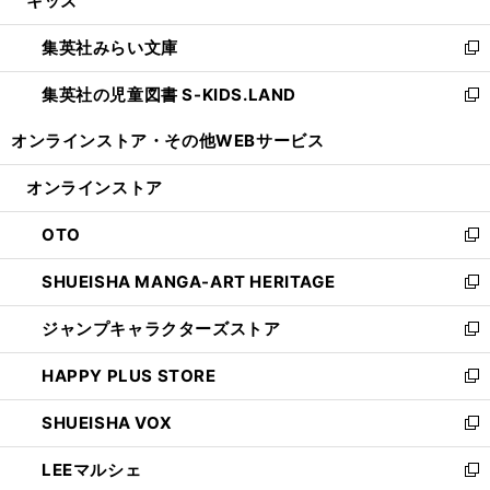
キッズ
で
ド
ィ
い
開
ウ
ン
ウ
集英社みらい文庫
く
で
ド
ィ
新
開
ウ
ン
し
集英社の児童図書 S-KIDS.LAND
く
で
ド
い
新
開
ウ
ウ
し
オンラインストア・
その他WEBサービス
く
で
ィ
い
開
ン
ウ
オンラインストア
く
ド
ィ
ウ
ン
OTO
で
ド
新
開
ウ
し
SHUEISHA MANGA-ART HERITAGE
く
で
い
新
開
ウ
し
ジャンプキャラクターズストア
く
ィ
い
新
ン
ウ
し
HAPPY PLUS STORE
ド
ィ
い
新
ウ
ン
ウ
し
SHUEISHA VOX
で
ド
ィ
い
新
開
ウ
ン
ウ
し
LEEマルシェ
く
で
ド
ィ
い
新