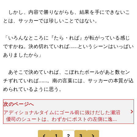
しかし、内容で勝りながらも、結果を手にできないこ
とは、サッカーでは珍しいことではない。
「いろんなところに『たら・れば』が転がっている感じ
ですかね。決め切れていれば......というシーンはいっぱい
ありましたから」
あそこで決めていれば、こぼれたボールがあと数セン
チずれていれば......。南の言葉には、サッカーの本質が込
められているように思う。
次のページへ
アディショナルタイムにゴール前に抜けだした瀬沼
優司のシュートは、わずかにポストの左側に逸れ
る。逆に東京Ｖの最後のコーナーキックの場面、攻
撃参加してきたGKの上福元直人のヘディングシュ
次
1
2
3
のページへ
のページへ