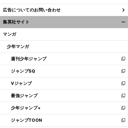
し
広告についてのお問い合わせ
い
ウ
集英社サイト
ィ
開
ン
く/
マンガ
ド
閉
ウ
じ
少年マンガ
で
る
開
週刊少年ジャンプ
く
新
し
ジャンプSQ
い
新
ウ
し
Vジャンプ
ィ
い
新
ン
ウ
し
最強ジャンプ
ド
ィ
い
新
ウ
ン
ウ
し
少年ジャンプ+
で
ド
ィ
い
新
開
ウ
ン
ウ
し
ジャンプTOON
く
で
ド
ィ
い
新
開
ウ
ン
ウ
し