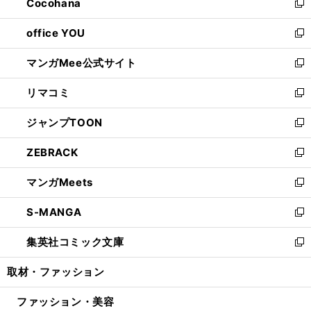
Cocohana
く
で
ド
い
新
開
ウ
ウ
し
office YOU
く
で
ィ
い
新
開
ン
ウ
し
マンガMee公式サイト
く
ド
ィ
い
新
ウ
ン
ウ
し
リマコミ
で
ド
ィ
い
新
開
ウ
ン
ウ
し
ジャンプTOON
く
で
ド
ィ
い
新
開
ウ
ン
ウ
し
ZEBRACK
く
で
ド
ィ
い
新
開
ウ
ン
ウ
し
マンガMeets
く
で
ド
ィ
い
新
開
ウ
ン
ウ
し
S-MANGA
く
で
ド
ィ
い
新
開
ウ
ン
ウ
し
集英社コミック文庫
く
で
ド
ィ
い
新
開
ウ
ン
ウ
し
取材・ファッション
く
で
ド
ィ
い
開
ウ
ン
ウ
ファッション・美容
く
で
ド
ィ