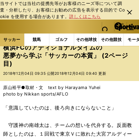
当サイトでは当社の提携先等がお客様のニーズ等について調
査・分析したり、お客様にお勧めの広告を表⽰する⽬的で Co
閉じ
okie を使⽤する場合があります。
詳しくはこちら
る
マイペ
web Sportiva (webスポルティーバ)
検索
メニュ
we
ー
サッカーの記事一覧
Jリーグ他
Jリーグ
横浜F
b
ジ
サッカー
競馬
ゴルフ
その他球技
その他競技
モー
ス
横浜FCのアディショナルタイムの
ポ
悪夢から学ぶ「サッカーの本質」 (2ページ
ル
目)
テ
ィ
2018年12月04日 09:35 公開
2018年12月04日 09:40 更新
ー
バ
原山裕平●取材・文 text by Harayama Yuhei
photo by Nikkan sports/AFLO
「意識していたのは、後ろ向きにならないこと」
守護神の南雄太は、チームの想いを代弁する。反面教
師としたのは、１回戦で東京Ｖに敗れた大宮アルディー