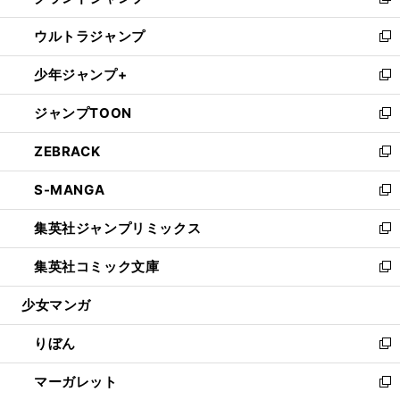
い
新
開
ウ
ン
ウ
し
ウルトラジャンプ
く
で
ド
ィ
い
新
開
ウ
ン
ウ
し
少年ジャンプ+
く
で
ド
ィ
い
新
開
ウ
ン
ウ
し
ジャンプTOON
く
で
ド
ィ
い
新
開
ウ
ン
ウ
し
ZEBRACK
く
で
ド
ィ
い
新
開
ウ
ン
ウ
し
S-MANGA
く
で
ド
ィ
い
新
開
ウ
ン
ウ
し
集英社ジャンプリミックス
く
で
ド
ィ
い
新
開
ウ
ン
ウ
し
集英社コミック文庫
く
で
ド
ィ
い
新
開
ウ
ン
ウ
し
少女マンガ
く
で
ド
ィ
い
開
ウ
ン
ウ
りぼん
く
で
ド
ィ
新
開
ウ
ン
し
マーガレット
く
で
ド
い
新