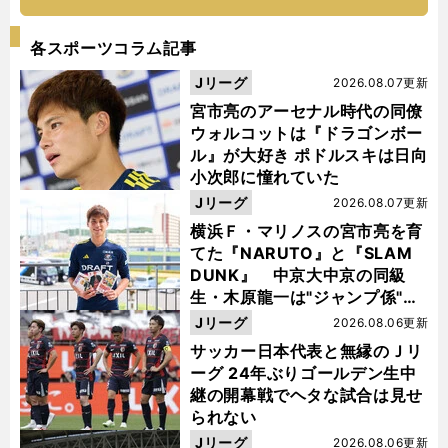
各スポーツコラム記事
Jリーグ
2026.08.07更新
宮市亮のアーセナル時代の同僚
ウォルコットは『ドラゴンボー
ル』が大好き ポドルスキは日向
小次郎に憧れていた
Jリーグ
2026.08.07更新
横浜Ｆ・マリノスの宮市亮を育
てた『NARUTO』と『SLAM
DUNK』 中京大中京の同級
生・木原龍一は"ジャンプ係"だ
った
Jリーグ
2026.08.06更新
サッカー日本代表と無縁のＪリ
ーグ 24年ぶりゴールデン生中
継の開幕戦でヘタな試合は見せ
られない
Jリーグ
2026.08.06更新