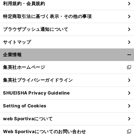
利用規約・会員規約
特定商取引法に基づく表示・その他の事項
前
ブラウザプッシュ通知について
へ
サイトマップ
企業情報
開
く/
集英社ホームページ
新
閉
し
じ
集英社プライバシーガイドライン
い
る
ウ
SHUEISHA Privacy Guideline
ィ
ン
Setting of Cookies
ド
ウ
web Sportivaについて
で
開
Web Sportivaについてのお問い合わせ
く
新