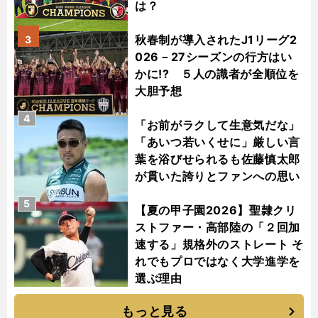
は？
秋春制が導入されたJ1リーグ2
3
026－27シーズンの行方はい
かに!? ５人の識者が全順位を
大胆予想
4
「お前がラクして生意気だな」
「あいつ若いくせに」厳しい言
葉を浴びせられるも佐藤慎太郎
が貫いた誇りとファンへの思い
5
【夏の甲子園2026】聖隷クリ
ストファー・高部陸の「２回加
速する」規格外のストレート そ
れでもプロではなく大学進学を
選ぶ理由
もっと見る