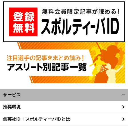
サービス
開
く/
推奨環境
閉
じ
集英社ID・スポルティーバIDとは
る