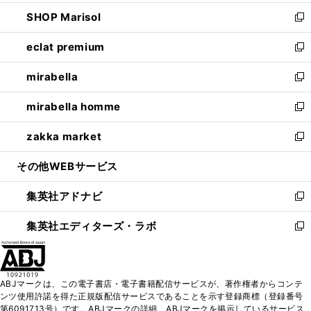
開
ウ
ン
ウ
し
SHOP Marisol
く
で
ド
ィ
い
新
開
ウ
ン
ウ
し
eclat premium
く
で
ド
ィ
い
新
開
ウ
ン
ウ
し
mirabella
く
で
ド
ィ
い
新
開
ウ
ン
ウ
し
mirabella homme
く
で
ド
ィ
い
新
開
ウ
ン
ウ
し
zakka market
く
で
ド
ィ
い
新
開
ウ
ン
ウ
し
その他WEBサービス
く
で
ド
ィ
い
開
ウ
ン
ウ
集英社アドナビ
く
で
ド
ィ
新
開
ウ
ン
し
集英社エディターズ・ラボ
く
で
ド
い
新
開
ウ
ウ
し
く
で
ィ
い
開
ン
ウ
ABJマークは、この電子書店・電子書籍配信サービスが、著作権者からコンテ
く
ド
ィ
ンツ使用許諾を得た正規版配信サービスであることを示す登録商標（登録番号
ウ
ン
第6091713号）です。ABJマークの詳細、ABJマークを掲示しているサービス