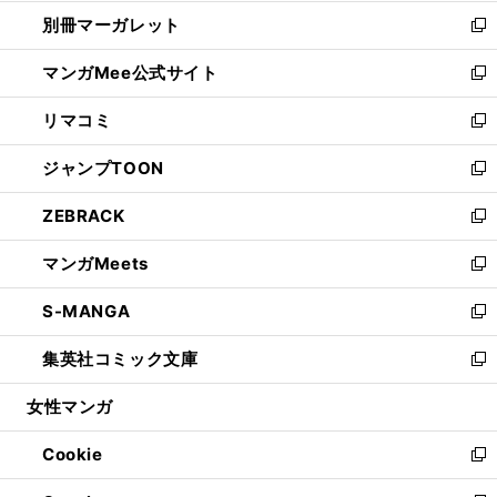
開
ウ
ウ
し
別冊マーガレット
く
で
ィ
い
新
開
ン
ウ
し
マンガMee公式サイト
く
ド
ィ
い
新
ウ
ン
ウ
し
リマコミ
で
ド
ィ
い
新
開
ウ
ン
ウ
し
ジャンプTOON
く
で
ド
ィ
い
新
開
ウ
ン
ウ
し
ZEBRACK
く
で
ド
ィ
い
新
開
ウ
ン
ウ
し
マンガMeets
く
で
ド
ィ
い
新
開
ウ
ン
ウ
し
S-MANGA
く
で
ド
ィ
い
新
開
ウ
ン
ウ
し
集英社コミック文庫
く
で
ド
ィ
い
新
開
ウ
ン
ウ
し
女性マンガ
く
で
ド
ィ
い
開
ウ
ン
ウ
Cookie
く
で
ド
ィ
新
開
ウ
ン
し