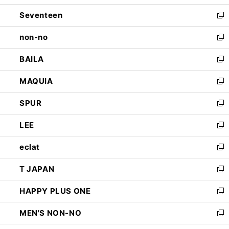
開
ウ
ン
Seventeen
く
で
ド
新
開
ウ
し
non-no
く
で
い
新
開
ウ
し
BAILA
く
ィ
い
新
ン
ウ
し
MAQUIA
ド
ィ
い
新
ウ
ン
ウ
し
SPUR
で
ド
ィ
い
新
開
ウ
ン
ウ
し
LEE
く
で
ド
ィ
い
新
開
ウ
ン
ウ
し
eclat
く
で
ド
ィ
い
新
開
ウ
ン
ウ
し
T JAPAN
く
で
ド
ィ
い
新
開
ウ
ン
ウ
し
HAPPY PLUS ONE
く
で
ド
ィ
い
新
開
ウ
ン
ウ
し
MEN'S NON-NO
く
で
ド
ィ
い
新
開
ウ
ン
ウ
し