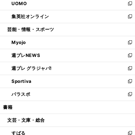
UOMO
く
で
ド
ィ
い
新
開
ウ
ン
ウ
し
集英社オンライン
く
で
ド
ィ
い
新
開
ウ
ン
ウ
し
芸能・情報・スポーツ
く
で
ド
ィ
い
開
ウ
ン
ウ
Myojo
く
で
ド
ィ
新
開
ウ
ン
し
週プレNEWS
く
で
ド
い
新
開
ウ
ウ
し
週プレ グラジャパ!
く
で
ィ
い
新
開
ン
ウ
し
Sportiva
く
ド
ィ
い
新
ウ
ン
ウ
し
パラスポ
で
ド
ィ
い
新
開
ウ
ン
ウ
し
書籍
く
で
ド
ィ
い
開
ウ
ン
ウ
文芸・文庫・総合
く
で
ド
ィ
開
ウ
ン
すばる
く
で
ド
新