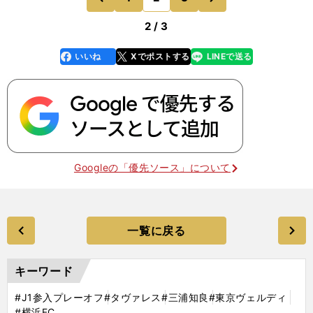
ートを、南が懸命に
前
2 / 3
いいね
Xでポストする
LINEで送る
line
faceboo
x
k
Googleの「優先ソース」について
一覧に戻る
キーワード
#J1参入プレーオフ
#タヴァレス
#三浦知良
#東京ヴェルディ
#横浜FC