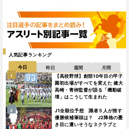
人気記事ランキング
今日
昨日
週間
月間
【高校野球】創部10年目の甲子
1
園初出場がすべてを変えた 健大
高崎・青栁監督が語る「機動破
壊」はこうして生まれた
J1全順位予想 識者５人が推す
2
優勝候補筆頭は？ J2降格の憂
き目に遭いそうな３クラブと