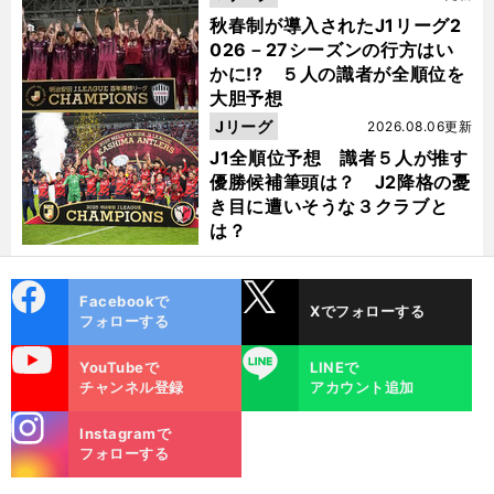
秋春制が導入されたJ1リーグ2
026－27シーズンの行方はい
かに!? ５人の識者が全順位を
大胆予想
Jリーグ
2026.08.06更新
J1全順位予想 識者５人が推す
優勝候補筆頭は？ J2降格の憂
き目に遭いそうな３クラブと
は？
cebo
X
Facebookで
Xでフォローする
ok
フォローする
uTube
LINE
YouTubeで
LINEで
チャンネル登録
アカウント追加
stagra
Instagramで
m
フォローする