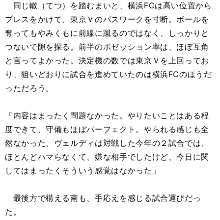
同じ轍（てつ）を踏むまいと、横浜FCは高い位置から
プレスをかけて、東京Ｖのパスワークを寸断。ボールを
奪ってもやみくもに前線に蹴るのではなく、しっかりと
つないで隙を探る。前半のポゼッション率は、ほぼ互角
と言ってよかった。決定機の数では東京Ｖを上回ってお
り、狙いどおりに試合を進めていたのは横浜FCのほうだ
っただろう。
「内容はまったく問題なかった。やりたいことはある程
度できて、守備もほぼパーフェクト。やられる感じも全
然なかった。ヴェルディは対戦した今年の２試合では、
ほとんどハマらなくて、嫌な相手でしたけど、今日に関
してはまったくそういう感覚はなかった」
最後方で構える南も、手応えを感じる試合運びだっ
た。