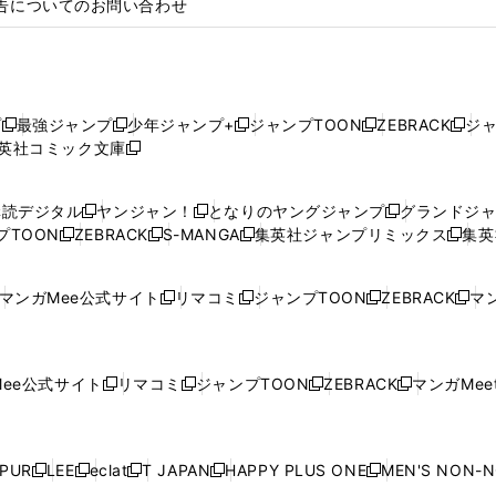
告についてのお問い合わせ
プ
最強ジャンプ
少年ジャンプ+
ジャンプTOON
ZEBRACK
ジ
新
新
新
新
新
英社コミック文庫
し
新
し
し
し
し
い
い
し
い
い
い
ウ
ウ
い
ウ
ウ
ウ
購読デジタル
ヤンジャン！
となりのヤングジャンプ
グランドジ
新
新
新
ィ
ィ
ウ
ィ
ィ
ィ
プTOON
ZEBRACK
S-MANGA
集英社ジャンプリミックス
集英
新
し
新
し
新
し
新
ン
ン
ィ
ン
ン
ン
し
い
し
い
し
い
し
ド
ド
ン
ド
ド
ド
い
ウ
い
ウ
い
ウ
い
ウ
ウ
ド
ウ
ウ
ウ
マンガMee公式サイト
リマコミ
ジャンプTOON
ZEBRACK
マン
新
新
新
新
ウ
ィ
ウ
ィ
ウ
ィ
ウ
で
で
ウ
で
で
で
し
し
し
し
し
ィ
ン
ィ
ン
ィ
ン
ィ
開
開
で
開
開
開
い
い
い
い
い
ン
ド
ン
ド
ン
ド
ン
く
く
開
く
く
く
ウ
ウ
ウ
ウ
ウ
ド
ウ
ド
ウ
ド
ウ
ド
ee公式サイト
リマコミ
ジャンプTOON
ZEBRACK
マンガMeet
く
新
新
新
新
ィ
ィ
ィ
ィ
ィ
ウ
で
ウ
で
ウ
で
ウ
し
し
し
し
ン
ン
ン
ン
ン
で
開
で
開
で
開
で
い
い
い
い
ド
ド
ド
ド
ド
開
く
開
く
開
く
開
ウ
ウ
ウ
ウ
ウ
ウ
ウ
ウ
ウ
PUR
LEE
eclat
T JAPAN
HAPPY PLUS ONE
MEN'S NON-
く
く
く
く
新
新
新
新
新
ィ
ィ
ィ
ィ
で
で
で
で
で