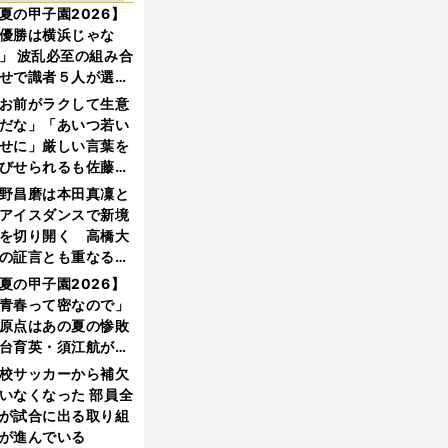
夏の甲子園2026】
優勝は横浜じゃな
」 波乱必至の組み合
せで識者５人が選ん
優勝校はここだ！
お前がラクして生意
だな」「あいつ若い
せに」厳しい言葉を
びせられるも佐藤慎
郎が貫いた誇りとフ
野昌磨は本田真凜と
ンへの思い
アイスダンスで新境
を切り開く 高橋大
の証言とも重なる課
と楽しさ
夏の甲子園2026】
青春って密なので」
原点はあの夏の惨敗
台育英・須江航が明
す"日本一1000日計
校サッカーから補欠
"のすべて
いなくなった 部員全
が試合に出る取り組
が進んでいる