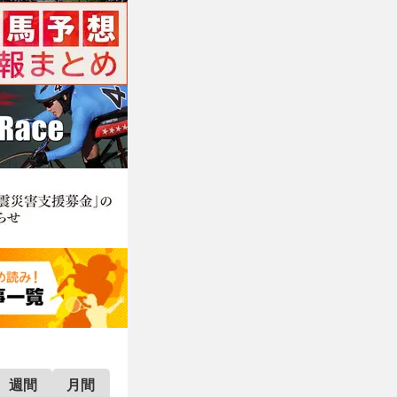
週間
月間