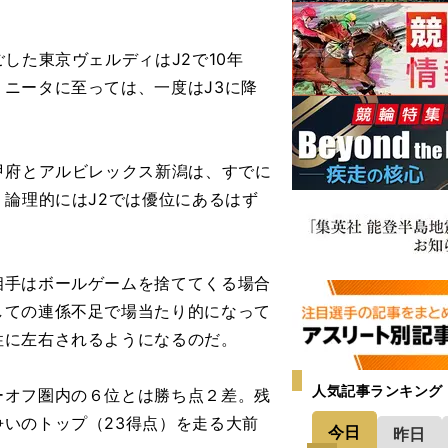
した東京ヴェルディはJ2で10年
ニータに至っては、一度はJ3に降
甲府とアルビレックス新潟は、すでに
、論理的にはJ2では優位にあるはず
手はボールゲームを捨ててくる場合
しての連係不足で場当たり的になって
性に左右されるようになるのだ。
人気記事ランキング
オフ圏内の６位とは勝ち点２差。残
いのトップ（23得点）を走る大前
今日
昨日