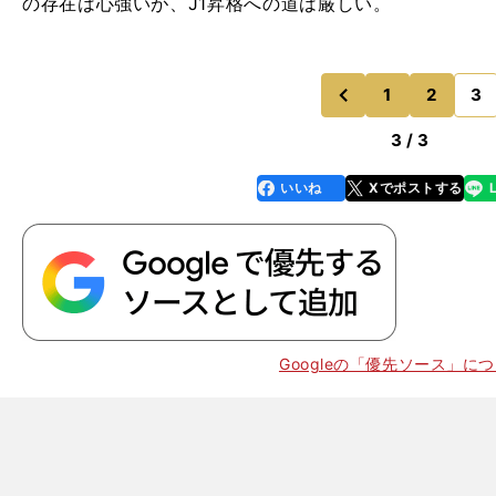
の存在は心強いが、J1昇格への道は厳しい。
1
2
3
のページへ
前
3 / 3
いいね
Xでポストする
line
faceboo
x
k
Googleの「優先ソース」に