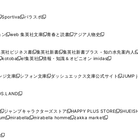
し
し
し
し
し
ン
ン
ン
ン
開
開
開
開
開
い
い
い
い
い
ド
ド
ド
ド
く
く
く
く
く
ウ
ウ
ウ
ウ
ウ
ウ
ウ
ウ
ウ
Sportiva
パラスポ
新
新
ィ
ィ
ィ
ィ
ィ
で
で
で
で
し
し
し
ン
ン
ン
ン
ン
開
開
開
開
い
い
い
ド
ド
ド
ド
ド
ョン
web 集英社文庫
青春と読書
アジア人物史
く
く
く
く
新
新
新
新
ウ
ウ
ウ
ウ
ウ
ウ
ウ
ウ
し
し
し
し
ィ
ィ
ィ
で
で
で
で
で
い
い
い
い
ン
ン
ン
集英社ビジネス書
集英社新書
集英社新書プラス - 知の水先案内人
開
開
開
開
開
新
新
新
ウ
ウ
ウ
ウ
ド
ド
ド
kotoba
e!集英社
情報・知識＆オピニオン imidas
く
く
く
く
く
新
し
新
し
新
ィ
ィ
ィ
ィ
ウ
ウ
ウ
し
し
い
し
い
し
ン
ン
ン
ン
で
で
で
い
い
ウ
い
ウ
い
ド
ド
ド
ド
ンジ文庫
シフォン文庫
ダッシュエックス文庫公式サイト
JUMP 
開
開
開
新
新
新
ウ
ウ
ィ
ウ
ィ
ウ
ウ
ウ
ウ
ウ
く
く
く
し
し
し
ィ
ィ
ン
ィ
ン
ィ
で
で
で
で
い
い
い
ン
ン
ド
ン
ド
ン
S.LAND
開
開
開
開
新
ウ
ウ
ウ
ド
ド
ウ
ド
ウ
ド
く
く
く
く
し
ィ
ィ
ィ
ウ
ウ
で
ウ
で
ウ
い
ン
ン
ン
ジャンプキャラクターズストア
HAPPY PLUS STORE
SHUEIS
で
で
開
で
開
で
新
新
新
ウ
ド
ド
ド
ium
mirabella
mirabella homme
zakka market
開
開
く
開
く
開
し
新
新
新
し
新
し
ィ
ウ
ウ
ウ
く
く
く
く
い
し
し
い
し
し
い
ン
で
で
で
ウ
い
い
ウ
い
い
ウ
ド
ボ
開
開
開
新