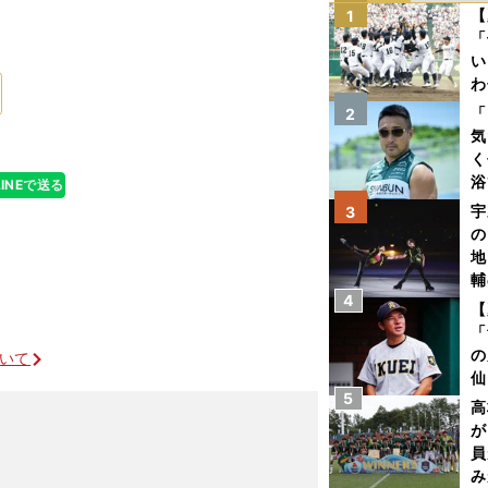
【
1
「
い
わ
だ
「
2
気
く
浴
LINEで送る
太
宇
3
ァ
の
地
輔
4
題
【
「
の
ついて
仙
5
か
高
画
が
員
み