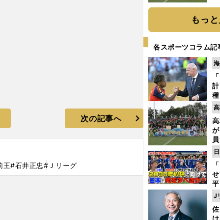
もっと
各スポーツコラム記
海
「
計
種
ィ
高
起
次の記事へ
高
が
員
み
日
「
莉王
#石井正忠
#Ｊリーグ
せ
平
2
J
プ
佐
べ
け