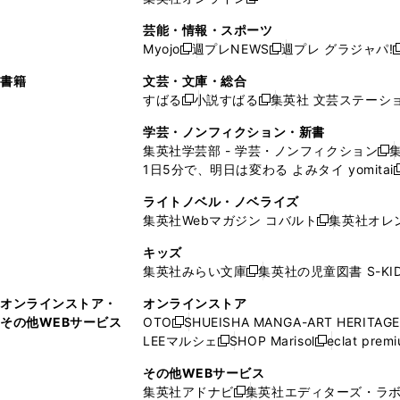
し
新
し
し
し
ン
ィ
ン
ン
開
で
開
で
い
し
い
い
い
ド
ン
ド
ド
芸能・情報・スポーツ
く
開
く
開
ウ
い
ウ
ウ
ウ
ウ
ド
ウ
ウ
Myojo
週プレNEWS
週プレ グラジャパ!
く
く
新
新
新
ィ
ウ
ィ
ィ
ィ
で
ウ
で
で
し
し
ン
ィ
ン
ン
ン
書籍
文芸・文庫・総合
開
で
開
開
い
い
ド
ン
ド
ド
ド
すばる
小説すばる
集英社 文芸ステーシ
く
開
く
く
新
新
ウ
ウ
ウ
ド
ウ
ウ
ウ
く
し
し
ィ
ィ
学芸・ノンフィクション・新書
で
ウ
で
で
で
い
い
ン
ン
集英社学芸部 - 学芸・ノンフィクション
開
で
開
開
開
新
ウ
ウ
ド
ド
1日5分で、明日は変わる よみタイ yomitai
く
開
く
く
く
し
新
ィ
ィ
ウ
ウ
く
い
ン
ン
ライトノベル・ノベライズ
で
で
ウ
ド
ド
集英社Webマガジン コバルト
集英社オレ
開
開
新
ィ
ウ
ウ
く
く
し
ン
キッズ
で
で
い
ド
集英社みらい文庫
集英社の児童図書 S-KID
開
開
新
ウ
ウ
く
く
し
ィ
オンラインストア・
オンラインストア
で
い
ン
その他WEBサービス
OTO
SHUEISHA MANGA-ART HERITAGE
開
新
ウ
ド
LEEマルシェ
SHOP Marisol
eclat prem
く
し
新
新
ィ
ウ
い
し
し
ン
その他WEBサービス
で
ウ
い
い
ド
集英社アドナビ
集英社エディターズ・ラ
開
新