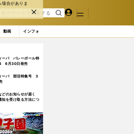
る場合がありま
マイペ
閉じ
検索
メニュ
ー
る
す
ジ
る
動画
インフォ
ージ目
ィーバ バレーボール特
.4 6月30日発売
ィーバ 部活特集号 3
売
などのお知らせが届く
通知を受け取る方法につ