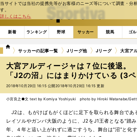
当サイトでは当社の提携先等がお客様のニーズ等について調査・分析し
web Sportiva (webスポルティーバ)
す。
詳しくはこちら
新着
ランキング
野球
サッカー
競馬
ゴル
we
サッカーの記事一覧
Jリーグ他
Jリーグ
大宮ア
b
ス
大宮アルディージャは７位に後退。
ポ
ル
「J2の沼」にはまりかけている (3ペ
テ
2018年10月29日 16:15 公開
2018年10月29日 16:15 更新
ィ
ー
バ
小宮良之●文 text by Komiya Yoshiyuki photo by Hiroki Watanabe/Gett
J2は、もがけばもがくほどに足下を取られる舞台であ
レイソルやガンバ大阪のように、J2をJ1王者となる"踏
年、４年と這い上がれずに過ごすうち、舞台は"沼"と化