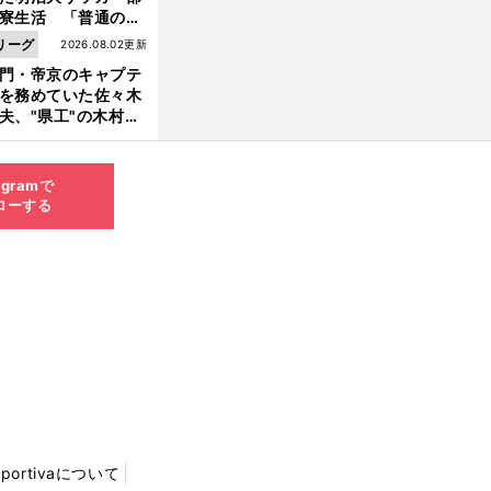
寮生活 「普通のヤ
とは違う」木村和司
リーグ
2026.08.02更新
起こした伝説の"事
門・帝京のキャプテ
"
を務めていた佐々木
夫、"県工"の木村和
の第一印象は「ツッ
ったヤツだな」
agramで
ローする
Sportivaについて