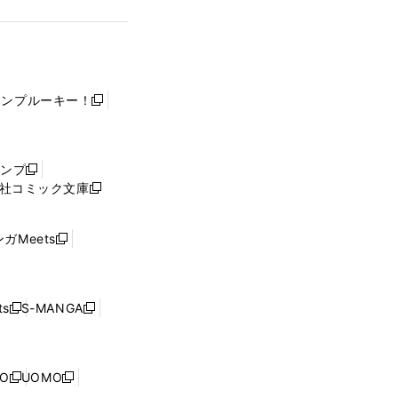
ャンプルーキー！
新
し
い
ウ
ャンプ
新
ィ
社コミック文庫
し
新
ン
い
し
ド
ウ
い
ウ
ガMeets
新
ィ
ウ
で
し
ン
ィ
開
い
ド
ン
く
ウ
ウ
ド
s
S-MANGA
新
新
ィ
で
ウ
し
し
ン
開
で
い
い
ド
く
開
ウ
ウ
ウ
NO
UOMO
く
新
新
ィ
ィ
で