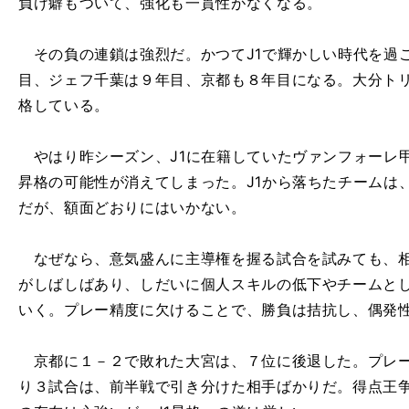
負け癖もついて、強化も一貫性がなくなる。
その負の連鎖は強烈だ。かつてJ1で輝かしい時代を過ご
目、ジェフ千葉は９年目、京都も８年目になる。大分トリ
格している。
やはり昨シーズン、J1に在籍していたヴァンフォーレ
昇格の可能性が消えてしまった。J1から落ちたチームは
だが、額面どおりにはいかない。
なぜなら、意気盛んに主導権を握る試合を試みても、相
がしばしばあり、しだいに個人スキルの低下やチームと
いく。プレー精度に欠けることで、勝負は拮抗し、偶発
京都に１－２で敗れた大宮は、７位に後退した。プレー
り３試合は、前半戦で引き分けた相手ばかりだ。得点王争