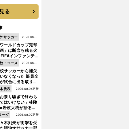
見る
事
外サッカー
2026.08.05
ワールドカップ売却
更新
画」は断念も残る火
 FIFAインファンテ
ーノ会長体制に何が
校・ユース
2026.08.05
きているのか
校サッカーから補欠
更新
いなくなった 部員全
が試合に出る取り組
が進んでいる
過
。
本代表
2026.08.04更新
密日程の鹿島を救った小笠原満男
伝統を若手に伝える圧巻のプレー
お祭り騒ぎで終わら
てはいけない」林陵
×岩政大樹が語る、
030年ワールドカッ
リーグ
2026.08.02更新
へ日本が積み上げる
々木則夫が衝撃を受
きもの
た明治大サッカー部