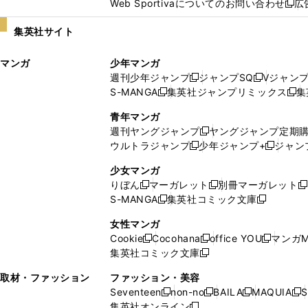
Web Sportivaについてのお問い合わせ
広
し
新
い
し
集英社サイト
ウ
い
ィ
ウ
マンガ
少年マンガ
ン
ィ
週刊少年ジャンプ
ジャンプSQ
Vジャン
ド
ン
新
新
S-MANGA
集英社ジャンプリミックス
集
ウ
ド
新
し
し
新
で
ウ
し
い
い
し
青年マンガ
開
で
い
ウ
ウ
い
週刊ヤングジャンプ
ヤングジャンプ定期
新
く
開
ウ
ィ
ィ
ウ
ウルトラジャンプ
少年ジャンプ+
ジャン
新
し
新
く
ィ
ン
ン
ィ
し
い
し
ン
ド
ド
ン
少女マンガ
い
ウ
い
ド
ウ
ウ
ド
りぼん
マーガレット
別冊マーガレット
新
新
新
ウ
ィ
ウ
ウ
で
で
ウ
S-MANGA
集英社コミック文庫
し
新
し
新
ィ
ン
ィ
で
開
開
で
い
し
い
し
ン
ド
ン
女性マンガ
開
く
く
開
ウ
い
ウ
い
ド
ウ
ド
Cookie
Cocohana
office YOU
マンガM
く
く
新
新
新
ィ
ウ
ィ
ウ
ウ
で
ウ
集英社コミック文庫
し
新
し
し
ン
ィ
ン
ィ
で
開
で
い
し
い
い
ド
ン
ド
ン
取材・ファッション
ファッション・美容
開
く
開
ウ
い
ウ
ウ
ウ
ド
ウ
ド
Seventeen
non-no
BAILA
MAQUIA
S
く
く
新
新
新
新
ィ
ウ
ィ
ィ
で
ウ
で
ウ
集英社オンライン