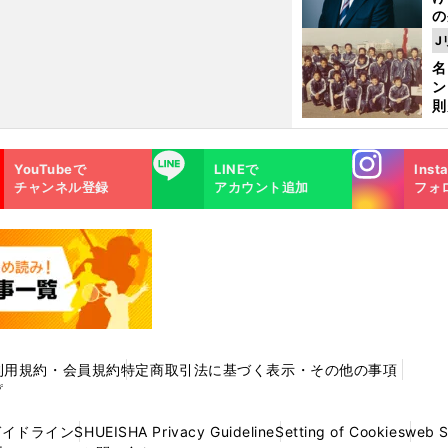
の
ツ
J
が
名
件
ン
則
司
パ
Instagra
LINE
YouTubeで
LINEで
Inst
m
チャンネル登録
アカウント追加
フォ
利用規約・会員規約
特定商取引法に基づく表示・その他の事項
プ
ガイドライン
SHUEISHA Privacy Guideline
Setting of Cookies
web 