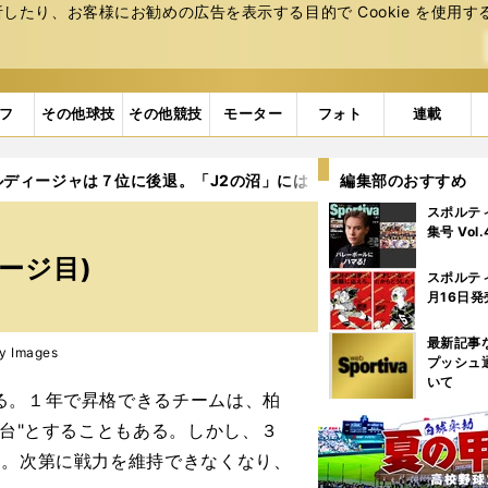
たり、お客様にお勧めの広告を表⽰する⽬的で Cookie を使⽤す
フ
その他球技
その他競技
モーター
フォト
連載
ルディージャは７位に後退。「J2の沼」にはまりかけている
編集部のおすすめ
3ペ
スポルテ
集号 Vol
ージ目)
スポルテ
月16日発
最新記事
y Images
プッシュ
いて
る。１年で昇格できるチームは、柏
み台"とすることもある。しかし、３
す。次第に戦力を維持できなくなり、