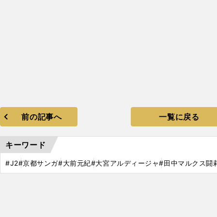
前の記事へ
一覧に戻る
キーワード
#J2
#京都サンガ
#大前元紀
#大宮アルディージャ
#田中マルクス闘