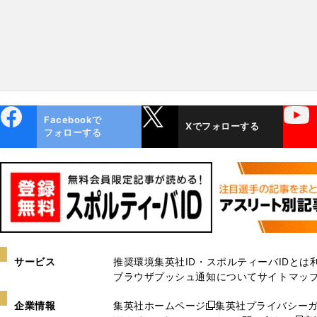
ebo
X
YouTube
Facebookで
Xでフォローする
ok
フォローする
サービス
推奨環境
集英社ID・スポルティーバIDとは
ブラウザプッシュ通知について
サイトマッ
企業情報
集英社ホームページ
集英社プライバシー
新