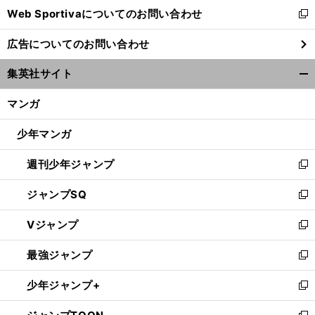
Web Sportivaについてのお問い合わせ
く
新
し
広告についてのお問い合わせ
い
ウ
集英社サイト
ィ
開
ン
く/
マンガ
ド
閉
ウ
じ
少年マンガ
で
る
開
週刊少年ジャンプ
く
新
し
ジャンプSQ
い
新
ウ
し
Vジャンプ
ィ
い
新
ン
ウ
し
最強ジャンプ
ド
ィ
い
新
ウ
ン
ウ
し
少年ジャンプ+
で
ド
ィ
い
新
開
ウ
ン
ウ
し
く