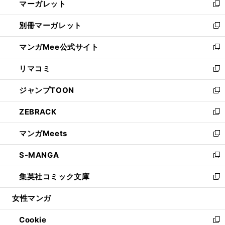
マーガレット
く
で
ド
い
新
開
ウ
ウ
し
別冊マーガレット
く
で
ィ
い
新
開
ン
ウ
し
マンガMee公式サイト
く
ド
ィ
い
新
ウ
ン
ウ
し
リマコミ
で
ド
ィ
い
新
開
ウ
ン
ウ
し
ジャンプTOON
く
で
ド
ィ
い
新
開
ウ
ン
ウ
し
ZEBRACK
く
で
ド
ィ
い
新
開
ウ
ン
ウ
し
マンガMeets
く
で
ド
ィ
い
新
開
ウ
ン
ウ
し
S-MANGA
く
で
ド
ィ
い
新
開
ウ
ン
ウ
し
集英社コミック文庫
く
で
ド
ィ
い
新
開
ウ
ン
ウ
し
女性マンガ
く
で
ド
ィ
い
開
ウ
ン
ウ
Cookie
く
で
ド
ィ
新