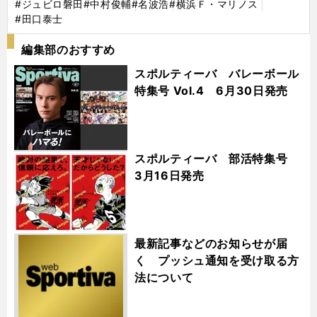
#ジュビロ磐田
#中村俊輔
#名波浩
#横浜Ｆ・マリノス
#田口泰士
編集部のおすすめ
スポルティーバ バレーボール
特集号 Vol.4 6月30日発売
スポルティーバ 部活特集号
3月16日発売
最新記事などのお知らせが届
く プッシュ通知を受け取る方
法について