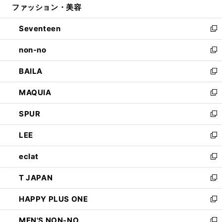
ファッション・美容
く
で
ド
ィ
開
ウ
ン
Seventeen
く
で
ド
新
開
ウ
し
non-no
く
で
い
新
開
ウ
し
BAILA
く
ィ
い
新
ン
ウ
し
MAQUIA
ド
ィ
い
新
ウ
ン
ウ
し
SPUR
で
ド
ィ
い
新
開
ウ
ン
ウ
し
LEE
く
で
ド
ィ
い
新
開
ウ
ン
ウ
し
eclat
く
で
ド
ィ
い
新
開
ウ
ン
ウ
し
T JAPAN
く
で
ド
ィ
い
新
開
ウ
ン
ウ
し
HAPPY PLUS ONE
く
で
ド
ィ
い
新
開
ウ
ン
ウ
し
MEN'S NON-NO
く
で
ド
ィ
い