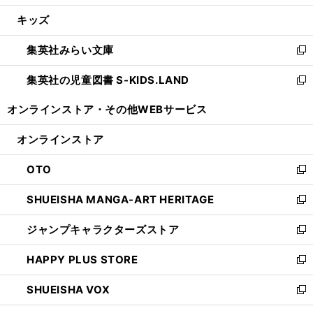
開
ウ
ン
ウ
し
キッズ
く
で
ド
ィ
い
開
ウ
ン
ウ
集英社みらい文庫
く
で
ド
ィ
新
開
ウ
ン
し
集英社の児童図書 S-KIDS.LAND
く
で
ド
い
新
開
ウ
ウ
し
オンラインストア・
その他WEBサービス
く
で
ィ
い
開
ン
ウ
オンラインストア
く
ド
ィ
ウ
ン
OTO
で
ド
新
開
ウ
し
SHUEISHA MANGA-ART HERITAGE
く
で
い
新
開
ウ
し
ジャンプキャラクターズストア
く
ィ
い
新
ン
ウ
し
HAPPY PLUS STORE
ド
ィ
い
新
ウ
ン
ウ
し
SHUEISHA VOX
で
ド
ィ
い
新
開
ウ
ン
ウ
し