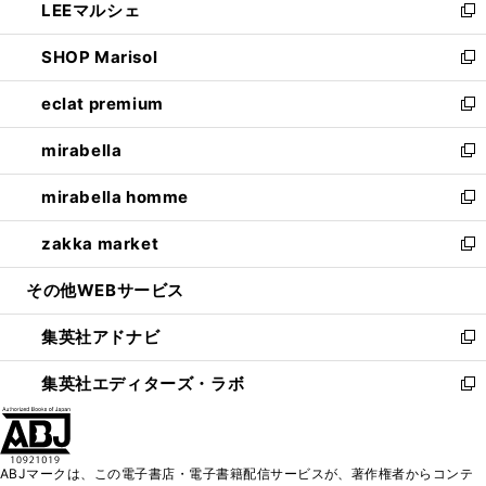
LEEマルシェ
く
で
ド
ィ
い
新
開
ウ
ン
ウ
し
SHOP Marisol
く
で
ド
ィ
い
新
開
ウ
ン
ウ
し
eclat premium
く
で
ド
ィ
い
新
開
ウ
ン
ウ
し
mirabella
く
で
ド
ィ
い
新
開
ウ
ン
ウ
し
mirabella homme
く
で
ド
ィ
い
新
開
ウ
ン
ウ
し
zakka market
く
で
ド
ィ
い
新
開
ウ
ン
ウ
し
その他WEBサービス
く
で
ド
ィ
い
開
ウ
ン
ウ
集英社アドナビ
く
で
ド
ィ
新
開
ウ
ン
し
集英社エディターズ・ラボ
く
で
ド
い
新
開
ウ
ウ
し
く
で
ィ
い
開
ン
ウ
ABJマークは、この電子書店・電子書籍配信サービスが、著作権者からコンテ
く
ド
ィ