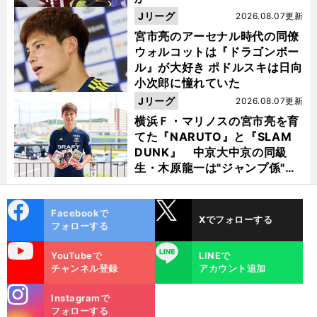
Jリーグ
2026.08.07更新
宮市亮のアーセナル時代の同僚
ウォルコットは『ドラゴンボー
ル』が大好き ポドルスキは日向
小次郎に憧れていた
Jリーグ
2026.08.07更新
横浜Ｆ・マリノスの宮市亮を育
てた『NARUTO』と『SLAM
DUNK』 中京大中京の同級
生・木原龍一は"ジャンプ係"だ
った
cebo
X
Facebookで
Xでフォローする
ok
フォローする
uTube
LINE
YouTubeで
LINEで
チャンネル登録
アカウント追加
stagra
Instagramで
m
フォローする