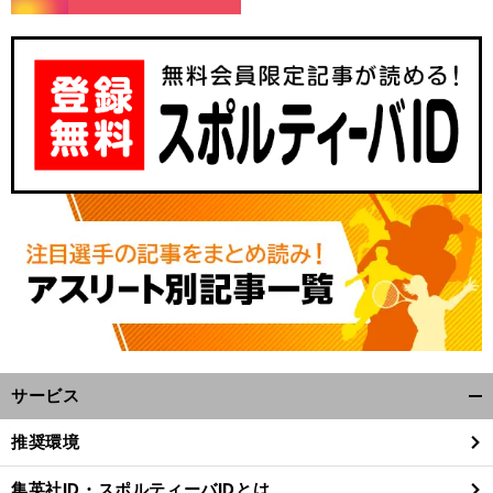
サービス
開
く/
推奨環境
閉
じ
集英社ID・スポルティーバIDとは