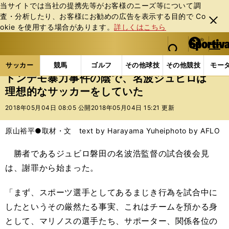
当サイトでは当社の提携先等がお客様のニーズ等について調
査・分析したり、お客様にお勧めの広告を表⽰する⽬的で Co
閉じ
okie を使⽤する場合があります。
詳しくはこちら
る
マイペ
web Sportiva (webスポルティーバ)
検索
メニュ
we
ー
サッカーの記事一覧
Jリーグ他
Jリーグ
トンデ
b
ジ
サッカー
競馬
ゴルフ
その他球技
その他競技
モー
ス
トンデモ暴力事件の陰で、名波ジュビロは
ポ
理想的なサッカーをしていた
ル
テ
2018年05月04日 08:05 公開
2018年05月04日 15:21 更新
ィ
ー
原山裕平●取材・文 text by Harayama Yuhei
photo by AFLO
バ
勝者であるジュビロ磐田の名波浩監督の試合後会見
は、謝罪から始まった。
「まず、スポーツ選手としてあるまじき行為を試合中に
したというその厳然たる事実、これはチームを預かる身
として、マリノスの選手たち、サポーター、関係各位の