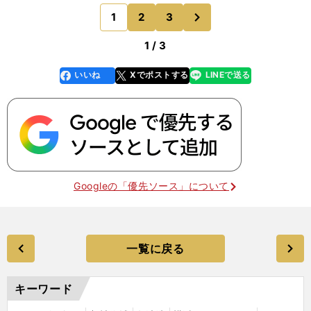
カウンターを発動させ、右サイドを駆け合ったDF
次
1
2
3
のページへ
小川大貴のシュ
1 / 3
いいね
Xでポストする
LINEで送る
line
faceboo
x
k
Googleの「優先ソース」について
一覧に戻る
キーワード