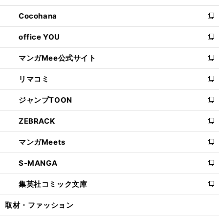
開
ウ
ン
し
Cocohana
く
で
ド
い
新
開
ウ
ウ
し
office YOU
く
で
ィ
い
新
開
ン
ウ
し
マンガMee公式サイト
く
ド
ィ
い
新
ウ
ン
ウ
し
リマコミ
で
ド
ィ
い
新
開
ウ
ン
ウ
し
ジャンプTOON
く
で
ド
ィ
い
新
開
ウ
ン
ウ
し
ZEBRACK
く
で
ド
ィ
い
新
開
ウ
ン
ウ
し
マンガMeets
く
で
ド
ィ
い
新
開
ウ
ン
ウ
し
S-MANGA
く
で
ド
ィ
い
新
開
ウ
ン
ウ
し
集英社コミック文庫
く
で
ド
ィ
い
新
開
ウ
ン
ウ
し
取材・ファッション
く
で
ド
ィ
い
開
ウ
ン
ウ