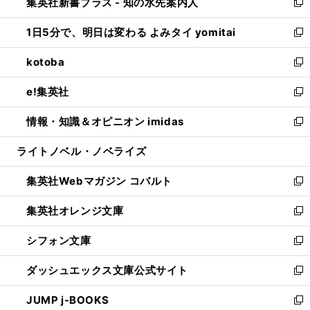
集英社新書プラス - 知の水先案内人
く
ド
ィ
い
新
ウ
ン
ウ
し
1日5分で、明日は変わる よみタイ yomitai
で
ド
ィ
い
新
開
ウ
ン
ウ
し
kotoba
く
で
ド
ィ
い
新
開
ウ
ン
ウ
し
e!集英社
く
で
ド
ィ
い
新
開
ウ
ン
ウ
し
情報・知識＆オピニオン imidas
く
で
ド
ィ
い
新
開
ウ
ン
ウ
し
ライトノベル・ノベライズ
く
で
ド
ィ
い
開
ウ
ン
ウ
集英社Webマガジン コバルト
く
で
ド
ィ
新
開
ウ
ン
し
集英社オレンジ文庫
く
で
ド
い
新
開
ウ
ウ
し
シフォン文庫
く
で
ィ
い
新
開
ン
ウ
し
ダッシュエックス文庫公式サイト
く
ド
ィ
い
新
ウ
ン
ウ
し
JUMP j-BOOKS
で
ド
ィ
い
新