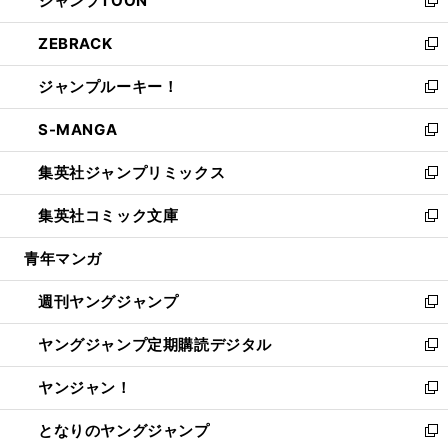
ジャンプTOON
で
ド
ィ
い
新
開
ウ
ン
ウ
し
ZEBRACK
く
で
ド
ィ
い
新
開
ウ
ン
ウ
し
ジャンプルーキー！
く
で
ド
ィ
い
新
開
ウ
ン
ウ
し
S-MANGA
く
で
ド
ィ
い
新
開
ウ
ン
ウ
し
集英社ジャンプリミックス
く
で
ド
ィ
い
新
開
ウ
ン
ウ
し
集英社コミック文庫
く
で
ド
ィ
い
新
開
ウ
ン
ウ
し
青年マンガ
く
で
ド
ィ
い
開
ウ
ン
ウ
週刊ヤングジャンプ
く
で
ド
ィ
新
開
ウ
ン
し
ヤングジャンプ定期購読デジタル
く
で
ド
い
新
開
ウ
ウ
し
ヤンジャン！
く
で
ィ
い
新
開
ン
ウ
し
となりのヤングジャンプ
く
ド
ィ
い
新