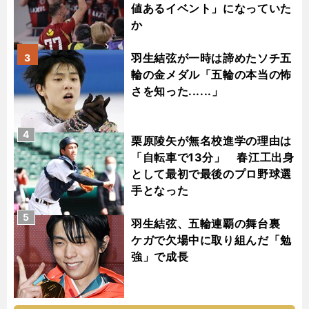
値あるイベント」になっていた
か
羽生結弦が一時は諦めたソチ五
3
輪の金メダル「五輪の本当の怖
さを知った......」
4
栗原陵矢が無名校進学の理由は
「自転車で13分」 春江工出身
として最初で最後のプロ野球選
手となった
5
羽生結弦、五輪連覇の舞台裏
ケガで欠場中に取り組んだ「勉
強」で成長