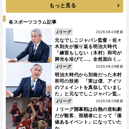
もっと見る
各スポーツコラム記事
Jリーグ
2026.08.09更新
元なでしこジャパン監督・佐々
木則夫が振り返る明治大時代
「練習もしない（木村）和司が
脚光を浴びて...。全然面白くな
い４年間でした」
Jリーグ
2026.08.09更新
明治大時代から別格だった木村
和司の技術 「実は僕、アイツ
のフェイントを真似していまし
た」と元なでしこジャパン監
督・佐々木則夫
Jリーグ
2026.08.08更新
Ｊリーグ開幕戦は白熱の逆転劇
だが観客、視聴者にとって「価
値あるイベント」になっていた
か