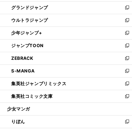
ウ
ン
ウ
し
グランドジャンプ
で
ド
ィ
い
新
開
ウ
ン
ウ
し
ウルトラジャンプ
く
で
ド
ィ
い
新
開
ウ
ン
ウ
し
少年ジャンプ+
く
で
ド
ィ
い
新
開
ウ
ン
ウ
し
ジャンプTOON
く
で
ド
ィ
い
新
開
ウ
ン
ウ
し
ZEBRACK
く
で
ド
ィ
い
新
開
ウ
ン
ウ
し
S-MANGA
く
で
ド
ィ
い
新
開
ウ
ン
ウ
し
集英社ジャンプリミックス
く
で
ド
ィ
い
新
開
ウ
ン
ウ
し
集英社コミック文庫
く
で
ド
ィ
い
新
開
ウ
ン
ウ
し
少女マンガ
く
で
ド
ィ
い
開
ウ
ン
ウ
りぼん
く
で
ド
ィ
新
開
ウ
ン
し