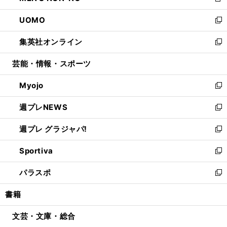
新
開
ウ
ン
ウ
し
UOMO
く
で
ド
ィ
い
新
開
ウ
ン
ウ
し
集英社オンライン
く
で
ド
ィ
い
新
開
ウ
ン
ウ
し
芸能・情報・スポーツ
く
で
ド
ィ
い
開
ウ
ン
ウ
Myojo
く
で
ド
ィ
新
開
ウ
ン
し
週プレNEWS
く
で
ド
い
新
開
ウ
ウ
し
週プレ グラジャパ!
く
で
ィ
い
新
開
ン
ウ
し
Sportiva
く
ド
ィ
い
新
ウ
ン
ウ
し
パラスポ
で
ド
ィ
い
新
開
ウ
ン
ウ
し
書籍
く
で
ド
ィ
い
開
ウ
ン
ウ
文芸・文庫・総合
く
で
ド
ィ
開