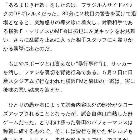
「あるまじき行為」をしたのは、ブラジル人サイドバッ
クのDFギレルメだった。80分に２枚目の警告を受けて退
場となると、突如怒りの導火線に着火し、対戦相手であ
る横浜Ｆ・マリノスのMF喜田拓也に左足キックをお見舞
い。さらに乱闘を止めに入った相手スタッフにも殴りか
かる暴挙に出たのだ。
もはやスポーツとは言えない"暴行事件"は、サッカー
を汚し、ファンを裏切る背徳行為である。５月２日に日
産スタジアムで行なわれた横浜FMと磐田の一戦は、実に
後味の悪い結末を迎えた。
ひとりの愚か者によって試合内容以外の部分がクロー
ズアップされることとなったが、試合自体は白熱した好
ゲームだった。とりわけ勝った磐田のパフォーマンスは
称賛に値するもので、そこには蛮行を働いたギレルメも
含まれる。もちろん、事件が起きるまでは、であるが。