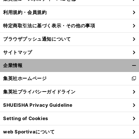
る
利用規約・会員規約
特定商取引法に基づく表示・その他の事項
。
と
」
前
へ
ブラウザプッシュ通知について
サイトマップ
企業情報
開
く/
集英社ホームページ
新
閉
し
じ
集英社プライバシーガイドライン
い
る
ウ
SHUEISHA Privacy Guideline
ィ
ン
Setting of Cookies
ド
ウ
web Sportivaについて
で
開