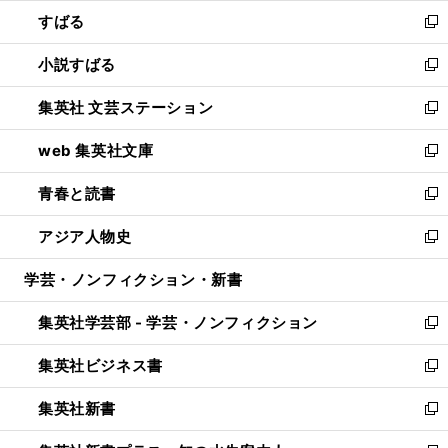
ウ
ン
すばる
く
で
ド
新
開
ウ
し
小説すばる
く
で
い
新
開
ウ
し
集英社 文芸ステーション
く
ィ
い
新
ン
ウ
し
web 集英社文庫
ド
ィ
い
新
ウ
ン
ウ
し
青春と読書
で
ド
ィ
い
新
開
ウ
ン
ウ
し
アジア人物史
く
で
ド
ィ
い
新
開
ウ
ン
ウ
し
学芸・ノンフィクション・新書
く
で
ド
ィ
い
開
ウ
ン
ウ
集英社学芸部 - 学芸・ノンフィクション
く
で
ド
ィ
新
開
ウ
ン
し
集英社ビジネス書
く
で
ド
い
新
開
ウ
ウ
し
集英社新書
く
で
ィ
い
新
開
ン
ウ
し