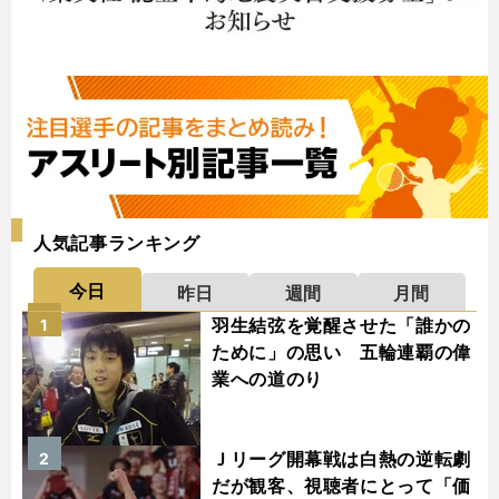
人気記事ランキング
今日
昨日
週間
月間
羽生結弦を覚醒させた「誰かの
1
ために」の思い 五輪連覇の偉
業への道のり
Ｊリーグ開幕戦は白熱の逆転劇
2
だが観客、視聴者にとって「価