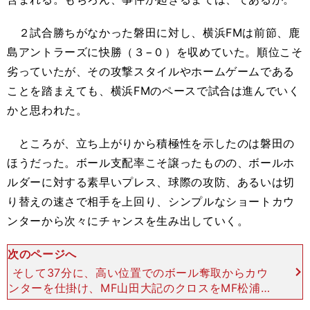
２試合勝ちがなかった磐田に対し、横浜FMは前節、鹿
島アントラーズに快勝（３−０）を収めていた。順位こそ
劣っていたが、その攻撃スタイルやホームゲームである
ことを踏まえても、横浜FMのペースで試合は進んでいく
かと思われた。
ところが、立ち上がりから積極性を示したのは磐田の
ほうだった。ボール支配率こそ譲ったものの、ボールホ
ルダーに対する素早いプレス、球際の攻防、あるいは切
り替えの速さで相手を上回り、シンプルなショートカウ
ンターから次々にチャンスを生み出していく。
次のページへ
そして37分に、高い位置でのボール奪取からカウ
ンターを仕掛け、MF山田大記のクロスをMF松浦拓
弥が合わせて先制点を奪うと、42分にもふたたび