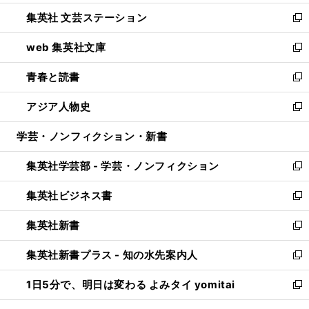
開
ウ
し
集英社 文芸ステーション
く
ィ
い
新
ン
ウ
し
web 集英社文庫
ド
ィ
い
新
ウ
ン
ウ
し
青春と読書
で
ド
ィ
い
新
開
ウ
ン
ウ
し
アジア人物史
く
で
ド
ィ
い
新
開
ウ
ン
ウ
し
学芸・ノンフィクション・新書
く
で
ド
ィ
い
開
ウ
ン
ウ
集英社学芸部 - 学芸・ノンフィクション
く
で
ド
ィ
新
開
ウ
ン
し
集英社ビジネス書
く
で
ド
い
新
開
ウ
ウ
し
集英社新書
く
で
ィ
い
新
開
ン
ウ
し
集英社新書プラス - 知の水先案内人
く
ド
ィ
い
新
ウ
ン
ウ
し
1日5分で、明日は変わる よみタイ yomitai
で
ド
ィ
い
新
開
ウ
ン
ウ
し