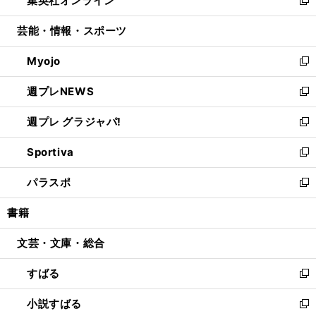
集英社オンライン
で
ド
ィ
い
新
開
ウ
ン
ウ
し
芸能・情報・スポーツ
く
で
ド
ィ
い
開
ウ
ン
ウ
Myojo
く
で
ド
ィ
新
開
ウ
ン
し
週プレNEWS
く
で
ド
い
新
開
ウ
ウ
し
週プレ グラジャパ!
く
で
ィ
い
新
開
ン
ウ
し
Sportiva
く
ド
ィ
い
新
ウ
ン
ウ
し
パラスポ
で
ド
ィ
い
新
開
ウ
ン
ウ
し
書籍
く
で
ド
ィ
い
開
ウ
ン
ウ
文芸・文庫・総合
く
で
ド
ィ
開
ウ
ン
すばる
く
で
ド
新
開
ウ
し
小説すばる
く
で
い
新