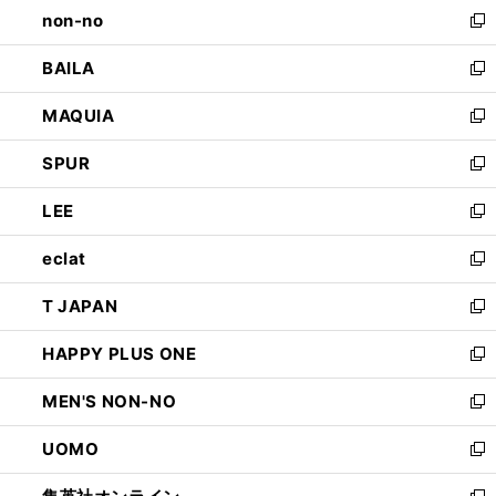
し
non-no
く
で
い
新
開
ウ
し
BAILA
く
ィ
い
新
ン
ウ
し
MAQUIA
ド
ィ
い
新
ウ
ン
ウ
し
SPUR
で
ド
ィ
い
新
開
ウ
ン
ウ
し
LEE
く
で
ド
ィ
い
新
開
ウ
ン
ウ
し
eclat
く
で
ド
ィ
い
新
開
ウ
ン
ウ
し
T JAPAN
く
で
ド
ィ
い
新
開
ウ
ン
ウ
し
HAPPY PLUS ONE
く
で
ド
ィ
い
新
開
ウ
ン
ウ
し
MEN'S NON-NO
く
で
ド
ィ
い
新
開
ウ
ン
ウ
し
UOMO
く
で
ド
ィ
い
新
開
ウ
ン
ウ
し
く