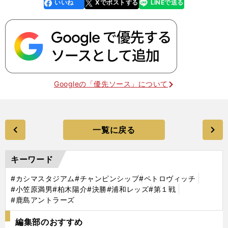
いいね
Xでポストする
LINEで送る
line
faceboo
x
k
Googleの「優先ソース」について
一覧に戻る
キーワード
#カシマスタジアム
#チャンピンシップ
#ペトロヴィッチ
#小笠原満男
#柏木陽介
#決勝
#浦和レッズ
#第１戦
#鹿島アントラーズ
編集部のおすすめ