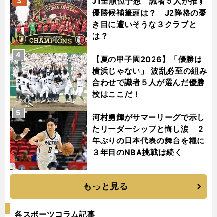
J1全順位予想 識者５人が推す
3
優勝候補筆頭は？ J2降格の憂
き目に遭いそうな３クラブと
は？
4
【夏の甲子園2026】「優勝は
横浜じゃない」 波乱必至の組み
合わせで識者５人が選んだ優勝
校はここだ！
5
河村勇輝がサマーリーグで示し
たリーダーシップと悔し涙 ２
年ぶりの日本代表の舞台を糧に
３年目のNBA挑戦は続く
もっと見る
各スポーツコラム記事