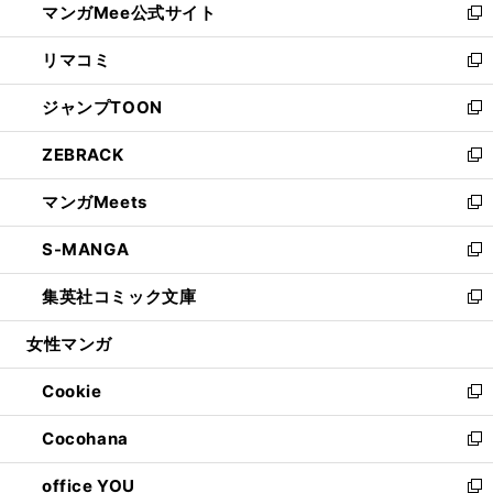
マンガMee公式サイト
く
ド
ィ
い
新
ウ
ン
ウ
し
リマコミ
で
ド
ィ
い
新
開
ウ
ン
ウ
し
ジャンプTOON
く
で
ド
ィ
い
新
開
ウ
ン
ウ
し
ZEBRACK
く
で
ド
ィ
い
新
開
ウ
ン
ウ
し
マンガMeets
く
で
ド
ィ
い
新
開
ウ
ン
ウ
し
S-MANGA
く
で
ド
ィ
い
新
開
ウ
ン
ウ
し
集英社コミック文庫
く
で
ド
ィ
い
新
開
ウ
ン
ウ
し
女性マンガ
く
で
ド
ィ
い
開
ウ
ン
ウ
Cookie
く
で
ド
ィ
新
開
ウ
ン
し
Cocohana
く
で
ド
い
新
開
ウ
ウ
し
office YOU
く
で
ィ
い
新