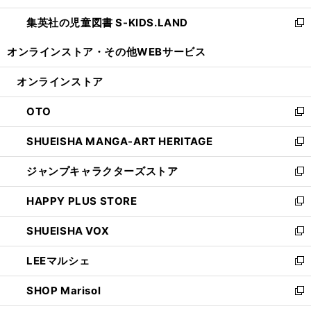
開
ウ
ン
し
集英社の児童図書 S-KIDS.LAND
く
で
ド
い
新
開
ウ
ウ
し
オンラインストア・
その他WEBサービス
く
で
ィ
い
開
ン
ウ
オンラインストア
く
ド
ィ
ウ
ン
OTO
で
ド
新
開
ウ
し
SHUEISHA MANGA-ART HERITAGE
く
で
い
新
開
ウ
し
ジャンプキャラクターズストア
く
ィ
い
新
ン
ウ
し
HAPPY PLUS STORE
ド
ィ
い
新
ウ
ン
ウ
し
SHUEISHA VOX
で
ド
ィ
い
新
開
ウ
ン
ウ
し
LEEマルシェ
く
で
ド
ィ
い
新
開
ウ
ン
ウ
し
SHOP Marisol
く
で
ド
ィ
い
新
開
ウ
ン
ウ
し