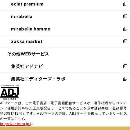
eclat premium
く
で
ド
ィ
い
新
開
ウ
ン
ウ
し
mirabella
く
で
ド
ィ
い
新
開
ウ
ン
ウ
し
mirabella homme
く
で
ド
ィ
い
新
開
ウ
ン
ウ
し
zakka market
く
で
ド
ィ
い
新
開
ウ
ン
ウ
し
その他WEBサービス
く
で
ド
ィ
い
開
ウ
ン
ウ
集英社アドナビ
く
で
ド
ィ
新
開
ウ
ン
し
集英社エディターズ・ラボ
く
で
ド
い
新
開
ウ
ウ
し
く
で
ィ
い
開
ン
ウ
ABJマークは、この電子書店・電子書籍配信サービスが、著作権者からコンテ
く
ド
ィ
ンツ使用許諾を得た正規版配信サービスであることを示す登録商標（登録番号
ウ
ン
第6091713号）です。ABJマークの詳細、ABJマークを掲示しているサービス
で
ド
の一覧はこちら。
開
ウ
https://aebs.or.jp/
新
く
で
し