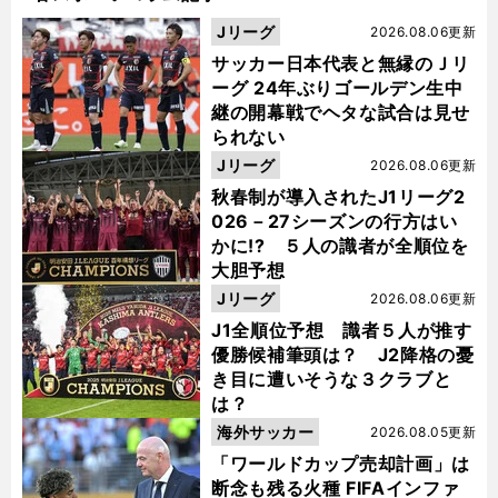
Jリーグ
2026.08.06更新
サッカー日本代表と無縁のＪリ
ーグ 24年ぶりゴールデン生中
継の開幕戦でヘタな試合は見せ
られない
Jリーグ
2026.08.06更新
秋春制が導入されたJ1リーグ2
026－27シーズンの行方はい
かに!? ５人の識者が全順位を
大胆予想
Jリーグ
2026.08.06更新
J1全順位予想 識者５人が推す
優勝候補筆頭は？ J2降格の憂
き目に遭いそうな３クラブと
は？
海外サッカー
2026.08.05更新
「ワールドカップ売却計画」は
断念も残る火種 FIFAインファ