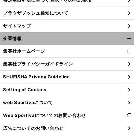
特定商取引法に基づく表示・その他の事項
ブラウザプッシュ通知について
？
、
前
へ
サイトマップ
企業情報
開
く/
集英社ホームページ
新
閉
し
じ
集英社プライバシーガイドライン
い
る
ウ
SHUEISHA Privacy Guideline
ィ
ン
Setting of Cookies
ド
ウ
web Sportivaについて
で
開
Web Sportivaについてのお問い合わせ
く
新
し
広告についてのお問い合わせ
い