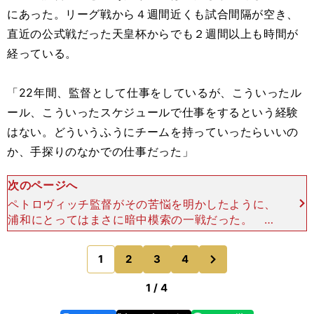
にあった。リーグ戦から４週間近くも試合間隔が空き、
直近の公式戦だった天皇杯からでも２週間以上も時間が
経っている。
「22年間、監督として仕事をしているが、こういったル
ール、こういったスケジュールで仕事をするという経験
はない。どういうふうにチームを持っていったらいいの
か、手探りのなかでの仕事だった」
次のページへ
ペトロヴィッチ監督がその苦悩を明かしたように、
浦和にとってはまさに暗中模索の一戦だった。 そ
れでも、不安視されていた試合勘の欠如の影響はほ
とんど感じられなかった。立ち上がりに裏のスペー
次
1
2
3
4
のページへ
スをFW土居聖真
1 / 4