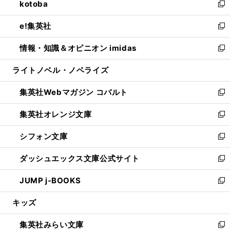
kotoba
く
で
ド
ィ
い
新
開
ウ
ン
ウ
し
e!集英社
く
で
ド
ィ
い
新
開
ウ
ン
ウ
し
情報・知識＆オピニオン imidas
く
で
ド
ィ
い
新
開
ウ
ン
ウ
し
ライトノベル・ノベライズ
く
で
ド
ィ
い
開
ウ
ン
ウ
集英社Webマガジン コバルト
く
で
ド
ィ
新
開
ウ
ン
し
集英社オレンジ文庫
く
で
ド
い
新
開
ウ
ウ
し
シフォン文庫
く
で
ィ
い
新
開
ン
ウ
し
ダッシュエックス文庫公式サイト
く
ド
ィ
い
新
ウ
ン
ウ
し
JUMP j-BOOKS
で
ド
ィ
い
新
開
ウ
ン
ウ
し
キッズ
く
で
ド
ィ
い
開
ウ
ン
ウ
集英社みらい文庫
く
で
ド
ィ
新