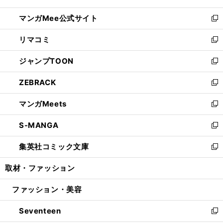
開
ン
ウ
し
マンガMee公式サイト
く
ド
ィ
い
新
ウ
ン
ウ
し
リマコミ
で
ド
ィ
い
新
開
ウ
ン
ウ
し
ジャンプTOON
く
で
ド
ィ
い
新
開
ウ
ン
ウ
し
ZEBRACK
く
で
ド
ィ
い
新
開
ウ
ン
ウ
し
マンガMeets
く
で
ド
ィ
い
新
開
ウ
ン
ウ
し
S-MANGA
く
で
ド
ィ
い
新
開
ウ
ン
ウ
し
集英社コミック文庫
く
で
ド
ィ
い
新
開
ウ
ン
ウ
し
取材・ファッション
く
で
ド
ィ
い
開
ウ
ン
ウ
ファッション・美容
く
で
ド
ィ
開
ウ
ン
Seventeen
く
で
ド
新
開
ウ