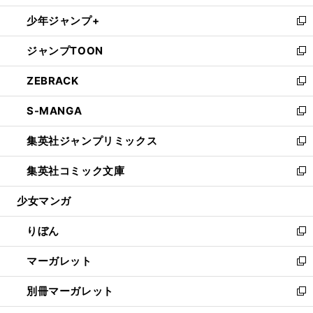
開
ウ
ン
ウ
し
少年ジャンプ+
く
で
ド
ィ
い
新
開
ウ
ン
ウ
し
ジャンプTOON
く
で
ド
ィ
い
新
開
ウ
ン
ウ
し
ZEBRACK
く
で
ド
ィ
い
新
開
ウ
ン
ウ
し
S-MANGA
く
で
ド
ィ
い
新
開
ウ
ン
ウ
し
集英社ジャンプリミックス
く
で
ド
ィ
い
新
開
ウ
ン
ウ
し
集英社コミック文庫
く
で
ド
ィ
い
新
開
ウ
ン
ウ
し
少女マンガ
く
で
ド
ィ
い
開
ウ
ン
ウ
りぼん
く
で
ド
ィ
新
開
ウ
ン
し
マーガレット
く
で
ド
い
新
開
ウ
ウ
し
別冊マーガレット
く
で
ィ
い
新
開
ン
ウ
し