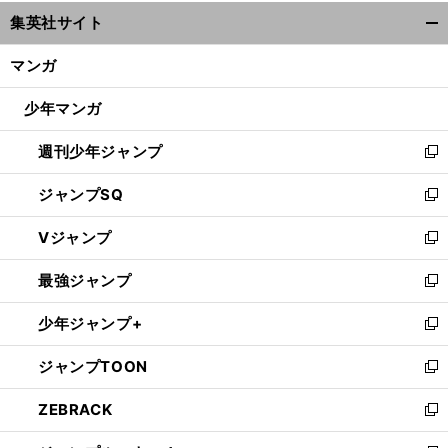
ウ
集英社サイト
ィ
開
ン
く/
マンガ
ド
閉
ウ
じ
少年マンガ
で
る
開
週刊少年ジャンプ
く
新
し
ジャンプSQ
い
新
ウ
し
Vジャンプ
ィ
い
新
ン
ウ
し
最強ジャンプ
ド
ィ
い
新
ウ
ン
ウ
し
少年ジャンプ+
で
ド
ィ
い
新
開
ウ
ン
ウ
し
ジャンプTOON
く
で
ド
ィ
い
新
開
ウ
ン
ウ
し
ZEBRACK
く
で
ド
ィ
い
新
開
ウ
ン
ウ
し