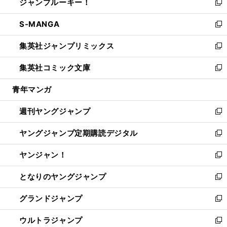
ジャンプルーキー！
く
で
ド
ィ
い
新
開
ウ
ン
ウ
し
S-MANGA
く
で
ド
ィ
い
新
開
ウ
ン
ウ
し
集英社ジャンプリミックス
く
で
ド
ィ
い
新
開
ウ
ン
ウ
し
集英社コミック文庫
く
で
ド
ィ
い
新
開
ウ
ン
ウ
し
青年マンガ
く
で
ド
ィ
い
開
ウ
ン
ウ
週刊ヤングジャンプ
く
で
ド
ィ
新
開
ウ
ン
し
ヤングジャンプ定期購読デジタル
く
で
ド
い
新
開
ウ
ウ
し
ヤンジャン！
く
で
ィ
い
新
開
ン
ウ
し
となりのヤングジャンプ
く
ド
ィ
い
新
ウ
ン
ウ
し
グランドジャンプ
で
ド
ィ
い
新
開
ウ
ン
ウ
し
ウルトラジャンプ
く
で
ド
ィ
い
新