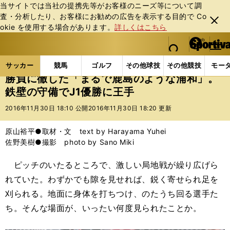
当サイトでは当社の提携先等がお客様のニーズ等について調
査・分析したり、お客様にお勧めの広告を表⽰する⽬的で Co
閉じ
okie を使⽤する場合があります。
詳しくはこちら
る
マイペ
web Sportiva (webスポルティーバ)
検索
メニュ
we
ー
サッカーの記事一覧
Jリーグ他
Jリーグ
勝負に
b
ジ
サッカー
競馬
ゴルフ
その他球技
その他競技
モー
ス
勝負に徹した「まるで鹿島のような浦和」。
ポ
鉄壁の守備でJ1優勝に王手
ル
テ
2016年11月30日 18:10 公開
2016年11月30日 18:20 更新
ィ
ー
原山裕平●取材・文 text by Harayama Yuhei
バ
佐野美樹●撮影 photo by Sano Miki
ピッチのいたるところで、激しい局地戦が繰り広げら
れていた。わずかでも隙を見せれば、鋭く寄せられ足を
刈られる。地面に身体を打ちつけ、のたうち回る選手た
ち。そんな場面が、いったい何度見られたことか。