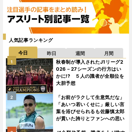
人気記事ランキング
今日
昨日
週間
月間
秋春制が導入されたJ1リーグ2
1
026－27シーズンの行方はい
かに!? ５人の識者が全順位を
大胆予想
「お前がラクして生意気だな」
2
「あいつ若いくせに」厳しい言
葉を浴びせられるも佐藤慎太郎
が貫いた誇りとファンへの思い