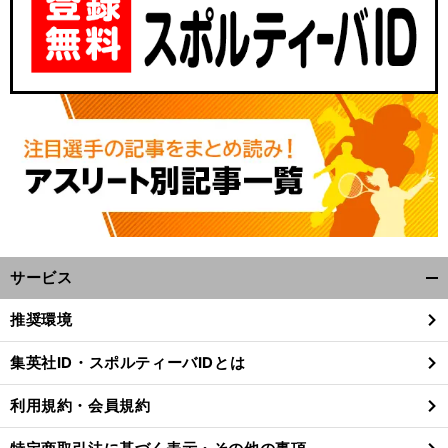
サービス
開
く/
推奨環境
閉
じ
集英社ID・スポルティーバIDとは
る
利用規約・会員規約