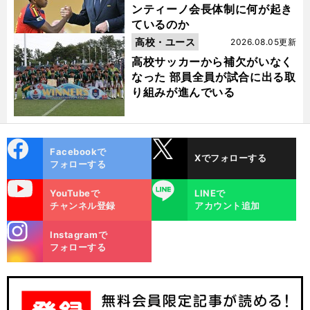
ンティーノ会長体制に何が起き
ているのか
高校・ユース
2026.08.05更新
高校サッカーから補欠がいなく
なった 部員全員が試合に出る取
り組みが進んでいる
cebo
X
Facebookで
Xでフォローする
ok
フォローする
uTube
LINE
YouTubeで
LINEで
チャンネル登録
アカウント追加
stagra
Instagramで
m
フォローする