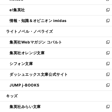
新
開
ウ
ン
ウ
し
e!集英社
く
で
ド
ィ
い
新
開
ウ
ン
ウ
し
情報・知識＆オピニオン imidas
く
で
ド
ィ
い
新
開
ウ
ン
ウ
し
ライトノベル・ノベライズ
く
で
ド
ィ
い
開
ウ
ン
ウ
集英社Webマガジン コバルト
く
で
ド
ィ
新
開
ウ
ン
し
集英社オレンジ文庫
く
で
ド
い
新
開
ウ
ウ
し
シフォン文庫
く
で
ィ
い
新
開
ン
ウ
し
ダッシュエックス文庫公式サイト
く
ド
ィ
い
新
ウ
ン
ウ
し
JUMP j-BOOKS
で
ド
ィ
い
新
開
ウ
ン
ウ
し
キッズ
く
で
ド
ィ
い
開
ウ
ン
ウ
集英社みらい文庫
く
で
ド
ィ
新
開