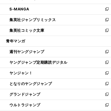
開
ウ
ン
ウ
し
S-MANGA
く
で
ド
ィ
い
新
開
ウ
ン
ウ
し
集英社ジャンプリミックス
く
で
ド
ィ
い
新
開
ウ
ン
ウ
し
集英社コミック文庫
く
で
ド
ィ
い
新
開
ウ
ン
ウ
し
青年マンガ
く
で
ド
ィ
い
開
ウ
ン
ウ
週刊ヤングジャンプ
く
で
ド
ィ
新
開
ウ
ン
し
ヤングジャンプ定期購読デジタル
く
で
ド
い
新
開
ウ
ウ
し
ヤンジャン！
く
で
ィ
い
新
開
ン
ウ
し
となりのヤングジャンプ
く
ド
ィ
い
新
ウ
ン
ウ
し
グランドジャンプ
で
ド
ィ
い
新
開
ウ
ン
ウ
し
ウルトラジャンプ
く
で
ド
ィ
い
新
開
ウ
ン
ウ