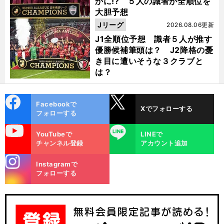
かに!? ５人の識者が全順位を
大胆予想
Jリーグ
2026.08.06更新
J1全順位予想 識者５人が推す
優勝候補筆頭は？ J2降格の憂
き目に遭いそうな３クラブと
は？
cebo
X
Facebookで
Xでフォローする
ok
フォローする
uTube
LINE
YouTubeで
LINEで
チャンネル登録
アカウント追加
stagra
Instagramで
m
フォローする