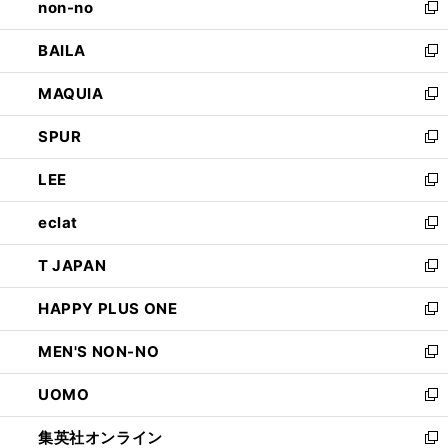
non-no
く
で
い
新
開
ウ
し
BAILA
く
ィ
い
新
ン
ウ
し
MAQUIA
ド
ィ
い
新
ウ
ン
ウ
し
SPUR
で
ド
ィ
い
新
開
ウ
ン
ウ
し
LEE
く
で
ド
ィ
い
新
開
ウ
ン
ウ
し
eclat
く
で
ド
ィ
い
新
開
ウ
ン
ウ
し
T JAPAN
く
で
ド
ィ
い
新
開
ウ
ン
ウ
し
HAPPY PLUS ONE
く
で
ド
ィ
い
新
開
ウ
ン
ウ
し
MEN'S NON-NO
く
で
ド
ィ
い
新
開
ウ
ン
ウ
し
UOMO
く
で
ド
ィ
い
新
開
ウ
ン
ウ
し
集英社オンライン
く
で
ド
ィ
い
新