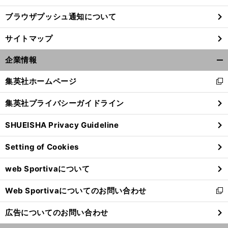
ブラウザプッシュ通知について
サイトマップ
企業情報
開
く/
集英社ホームページ
新
閉
し
じ
集英社プライバシーガイドライン
い
る
ウ
SHUEISHA Privacy Guideline
ィ
ン
ジ
、
Setting of Cookies
ド
ュニア世代の試合データから読み取る
８人制サッカーの可能性
ウ
web Sportivaについて
で
開
Web Sportivaについてのお問い合わせ
く
新
し
広告についてのお問い合わせ
い
ウ