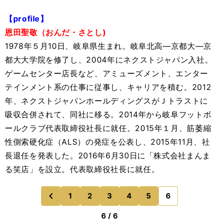
【profile】
恩田聖敬（おんだ・さとし)
1978年５月10日、岐阜県生まれ。岐阜北高―京都大―京
都大大学院を修了し、2004年にネクストジャパン入社。
ゲームセンター店長など、アミューズメント、エンター
テインメント系の仕事に従事し、キャリアを積む。2012
年、ネクストジャパンホールディングスがＪトラストに
吸収合併されて、同社に移る。2014年から岐阜フットボ
ールクラブ代表取締役社長に就任。2015年１月、筋萎縮
性側索硬化症（ALS）の発症を公表し、2015年11月、社
長退任を発表した。2016年6月30日に「株式会社まんま
る笑店」を設立。代表取締役社長に就任。
1
2
3
4
5
6
のページへ
前
6 / 6