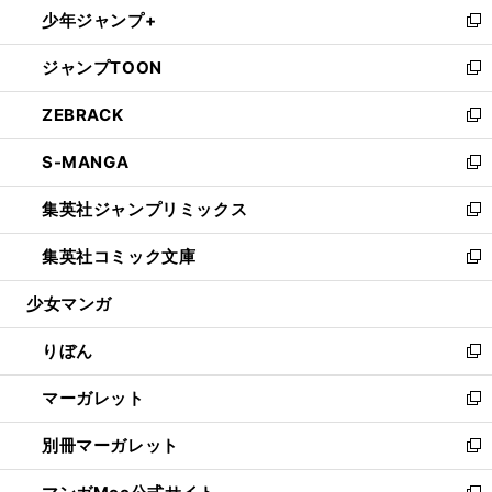
し
少年ジャンプ+
く
で
ド
ィ
い
新
開
ウ
ン
ウ
し
ジャンプTOON
く
で
ド
ィ
い
新
開
ウ
ン
ウ
し
ZEBRACK
く
で
ド
ィ
い
新
開
ウ
ン
ウ
し
S-MANGA
く
で
ド
ィ
い
新
開
ウ
ン
ウ
し
集英社ジャンプリミックス
く
で
ド
ィ
い
新
開
ウ
ン
ウ
し
集英社コミック文庫
く
で
ド
ィ
い
新
開
ウ
ン
ウ
し
少女マンガ
く
で
ド
ィ
い
開
ウ
ン
ウ
りぼん
く
で
ド
ィ
新
開
ウ
ン
し
マーガレット
く
で
ド
い
新
開
ウ
ウ
し
別冊マーガレット
く
で
ィ
い
新
開
ン
ウ
し
く