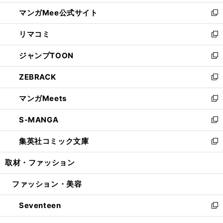
開
ン
ウ
し
マンガMee公式サイト
く
ド
ィ
い
新
ウ
ン
ウ
し
リマコミ
で
ド
ィ
い
新
開
ウ
ン
ウ
し
ジャンプTOON
く
で
ド
ィ
い
新
開
ウ
ン
ウ
し
ZEBRACK
く
で
ド
ィ
い
新
開
ウ
ン
ウ
し
マンガMeets
く
で
ド
ィ
い
新
開
ウ
ン
ウ
し
S-MANGA
く
で
ド
ィ
い
新
開
ウ
ン
ウ
し
集英社コミック文庫
く
で
ド
ィ
い
新
開
ウ
ン
ウ
し
取材・ファッション
く
で
ド
ィ
い
開
ウ
ン
ウ
ファッション・美容
く
で
ド
ィ
開
ウ
ン
Seventeen
く
で
ド
新
開
ウ
し