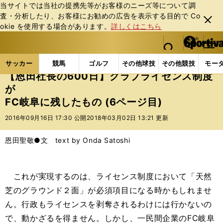
当サイトでは当社の提携先等がお客様のニーズ等について調
査・分析したり、お客様にお勧めの広告を表⽰する⽬的で Co
閉じ
okie を使⽤する場合があります。
詳しくはこちら
る
マイペ
web Sportiva (webスポルティーバ)
検索
メニュ
we
ー
サッカーの記事一覧
Jリーグ他
Jリーグ
【恩田
b
ジ
サッカー
競馬
ゴルフ
その他球技
その他競技
モー
ス
【恩田社長の600日】クラブライセンス制度
ポ
が
ル
FC岐阜に残したもの (6ページ目)
テ
ィ
2016年09月16日 17:30 公開
2018年03月02日 13:21 更新
ー
バ
恩田聖敬●文 text by Onda Satoshi
これが実現するのは、ライセンス制度において「天然
芝のグラウンド２面」が必須項目になる時かもしれませ
ん。行政もライセンスを剥奪されるわけには行かないの
で、動かざるを得ません。しかし、一民間企業のFC岐阜