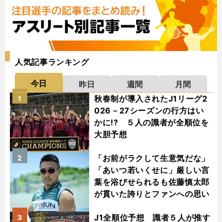
人気記事ランキング
今日
昨日
週間
月間
秋春制が導入されたJ1リーグ2
1
026－27シーズンの行方はい
かに!? ５人の識者が全順位を
大胆予想
「お前がラクして生意気だな」
2
「あいつ若いくせに」厳しい言
葉を浴びせられるも佐藤慎太郎
が貫いた誇りとファンへの思い
J1全順位予想 識者５人が推す
3