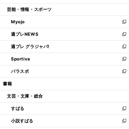
開
ウ
ン
ウ
し
芸能・情報・スポーツ
く
で
ド
ィ
い
開
ウ
ン
ウ
Myojo
く
で
ド
ィ
新
開
ウ
ン
し
週プレNEWS
く
で
ド
い
新
開
ウ
ウ
し
週プレ グラジャパ!
く
で
ィ
い
新
開
ン
ウ
し
Sportiva
く
ド
ィ
い
新
ウ
ン
ウ
し
パラスポ
で
ド
ィ
い
新
開
ウ
ン
ウ
し
書籍
く
で
ド
ィ
い
開
ウ
ン
ウ
文芸・文庫・総合
く
で
ド
ィ
開
ウ
ン
すばる
く
で
ド
新
開
ウ
し
小説すばる
く
で
い
新
開
ウ
し