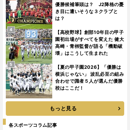
優勝候補筆頭は？ J2降格の憂
き目に遭いそうな３クラブと
は？
4
【高校野球】創部10年目の甲子
園初出場がすべてを変えた 健大
高崎・青栁監督が語る「機動破
壊」はこうして生まれた
5
【夏の甲子園2026】「優勝は
横浜じゃない」 波乱必至の組み
合わせで識者５人が選んだ優勝
校はここだ！
もっと見る
各スポーツコラム記事