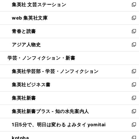
集英社 文芸ステーション
く
ィ
い
新
ン
ウ
し
web 集英社文庫
ド
ィ
い
新
ウ
ン
ウ
し
青春と読書
で
ド
ィ
い
新
開
ウ
ン
ウ
し
アジア人物史
く
で
ド
ィ
い
新
開
ウ
ン
ウ
し
学芸・ノンフィクション・新書
く
で
ド
ィ
い
開
ウ
ン
ウ
集英社学芸部 - 学芸・ノンフィクション
く
で
ド
ィ
新
開
ウ
ン
し
集英社ビジネス書
く
で
ド
い
新
開
ウ
ウ
し
集英社新書
く
で
ィ
い
新
開
ン
ウ
し
集英社新書プラス - 知の水先案内人
く
ド
ィ
い
新
ウ
ン
ウ
し
1日5分で、明日は変わる よみタイ yomitai
で
ド
ィ
い
新
開
ウ
ン
ウ
し
kotoba
く
で
ド
ィ
い