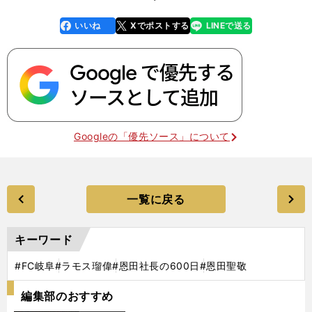
いいね
Xでポストする
LINEで送る
line
faceboo
x
k
Googleの「優先ソース」について
一覧に戻る
キーワード
#FC岐阜
#ラモス瑠偉
#恩田社長の600日
#恩田聖敬
編集部のおすすめ