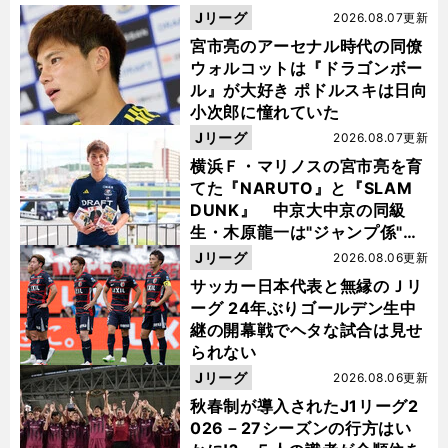
Jリーグ
2026.08.07更新
宮市亮のアーセナル時代の同僚
ウォルコットは『ドラゴンボー
ル』が大好き ポドルスキは日向
小次郎に憧れていた
Jリーグ
2026.08.07更新
横浜Ｆ・マリノスの宮市亮を育
てた『NARUTO』と『SLAM
DUNK』 中京大中京の同級
生・木原龍一は"ジャンプ係"だ
った
Jリーグ
2026.08.06更新
サッカー日本代表と無縁のＪリ
ーグ 24年ぶりゴールデン生中
継の開幕戦でヘタな試合は見せ
られない
Jリーグ
2026.08.06更新
秋春制が導入されたJ1リーグ2
026－27シーズンの行方はい