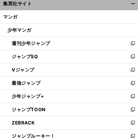
集英社サイト
ィ
開
ン
く/
マンガ
ド
閉
ウ
じ
少年マンガ
で
る
開
週刊少年ジャンプ
く
新
し
ジャンプSQ
い
新
ウ
し
Vジャンプ
ィ
い
新
ン
ウ
し
最強ジャンプ
ド
ィ
い
新
ウ
ン
ウ
し
少年ジャンプ+
で
ド
ィ
い
新
開
ウ
ン
ウ
し
ジャンプTOON
く
で
ド
ィ
い
新
開
ウ
ン
ウ
し
ZEBRACK
く
で
ド
ィ
い
新
開
ウ
ン
ウ
し
ジャンプルーキー！
く
で
ド
ィ
い
新