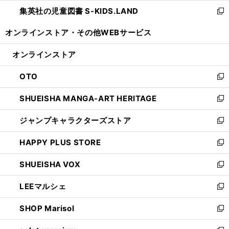
ウ
ン
し
集英社の児童図書 S-KIDS.LAND
く
で
ド
い
新
開
ウ
ウ
し
オンラインストア・
その他WEBサービス
く
で
ィ
い
開
ン
ウ
オンラインストア
く
ド
ィ
ウ
ン
OTO
で
ド
新
開
ウ
し
SHUEISHA MANGA-ART HERITAGE
く
で
い
新
開
ウ
し
ジャンプキャラクターズストア
く
ィ
い
新
ン
ウ
し
HAPPY PLUS STORE
ド
ィ
い
新
ウ
ン
ウ
し
SHUEISHA VOX
で
ド
ィ
い
新
開
ウ
ン
ウ
し
LEEマルシェ
く
で
ド
ィ
い
新
開
ウ
ン
ウ
し
SHOP Marisol
く
で
ド
ィ
い
新
開
ウ
ン
ウ
し