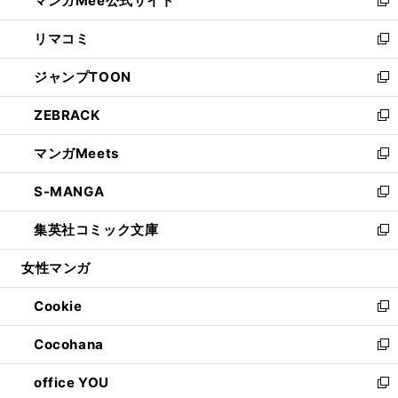
マンガMee公式サイト
ド
ィ
い
新
ウ
ン
ウ
し
リマコミ
で
ド
ィ
い
新
開
ウ
ン
ウ
し
ジャンプTOON
く
で
ド
ィ
い
新
開
ウ
ン
ウ
し
ZEBRACK
く
で
ド
ィ
い
新
開
ウ
ン
ウ
し
マンガMeets
く
で
ド
ィ
い
新
開
ウ
ン
ウ
し
S-MANGA
く
で
ド
ィ
い
新
開
ウ
ン
ウ
し
集英社コミック文庫
く
で
ド
ィ
い
新
開
ウ
ン
ウ
し
女性マンガ
く
で
ド
ィ
い
開
ウ
ン
ウ
Cookie
く
で
ド
ィ
新
開
ウ
ン
し
Cocohana
く
で
ド
い
新
開
ウ
ウ
し
office YOU
く
で
ィ
い
新