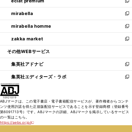
eclat premium
く
で
ド
ィ
い
新
開
ウ
ン
ウ
し
mirabella
く
で
ド
ィ
い
新
開
ウ
ン
ウ
し
mirabella homme
く
で
ド
ィ
い
新
開
ウ
ン
ウ
し
zakka market
く
で
ド
ィ
い
新
開
ウ
ン
ウ
し
その他WEBサービス
く
で
ド
ィ
い
開
ウ
ン
ウ
集英社アドナビ
く
で
ド
ィ
新
開
ウ
ン
し
集英社エディターズ・ラボ
く
で
ド
い
新
開
ウ
ウ
し
く
で
ィ
い
開
ン
ウ
ABJマークは、この電子書店・電子書籍配信サービスが、著作権者からコンテ
く
ド
ィ
ンツ使用許諾を得た正規版配信サービスであることを示す登録商標（登録番号
ウ
ン
第6091713号）です。ABJマークの詳細、ABJマークを掲示しているサービス
で
ド
の一覧はこちら。
開
ウ
https://aebs.or.jp/
新
く
で
し