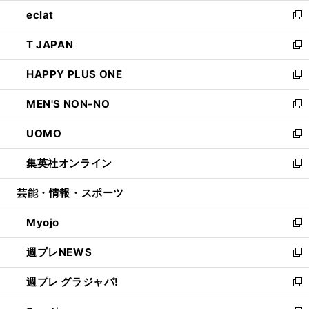
ウ
ン
ウ
し
eclat
く
で
ド
ィ
い
新
開
ウ
ン
ウ
し
T JAPAN
く
で
ド
ィ
い
新
開
ウ
ン
ウ
し
HAPPY PLUS ONE
く
で
ド
ィ
い
新
開
ウ
ン
ウ
し
MEN'S NON-NO
く
で
ド
ィ
い
新
開
ウ
ン
ウ
し
UOMO
く
で
ド
ィ
い
新
開
ウ
ン
ウ
し
集英社オンライン
く
で
ド
ィ
い
新
開
ウ
ン
ウ
し
芸能・情報・スポーツ
く
で
ド
ィ
い
開
ウ
ン
ウ
Myojo
く
で
ド
ィ
新
開
ウ
ン
し
週プレNEWS
く
で
ド
い
新
開
ウ
ウ
し
週プレ グラジャパ!
く
で
ィ
い
新
開
ン
ウ
し