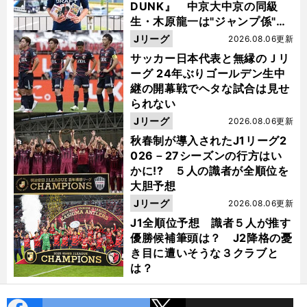
DUNK』 中京大中京の同級
生・木原龍一は"ジャンプ係"だ
った
Jリーグ
2026.08.06更新
サッカー日本代表と無縁のＪリ
ーグ 24年ぶりゴールデン生中
継の開幕戦でヘタな試合は見せ
られない
Jリーグ
2026.08.06更新
秋春制が導入されたJ1リーグ2
026－27シーズンの行方はい
かに!? ５人の識者が全順位を
大胆予想
Jリーグ
2026.08.06更新
J1全順位予想 識者５人が推す
優勝候補筆頭は？ J2降格の憂
き目に遭いそうな３クラブと
は？
cebo
X