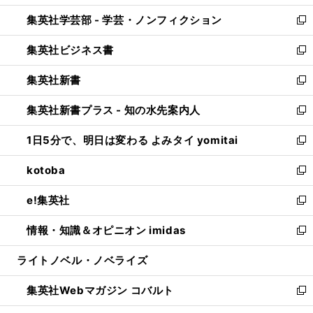
開
ウ
ン
ウ
集英社学芸部 - 学芸・ノンフィクション
く
で
ド
ィ
新
開
ウ
ン
し
集英社ビジネス書
く
で
ド
い
新
開
ウ
ウ
し
集英社新書
く
で
ィ
い
新
開
ン
ウ
し
集英社新書プラス - 知の水先案内人
く
ド
ィ
い
新
ウ
ン
ウ
し
1日5分で、明日は変わる よみタイ yomitai
で
ド
ィ
い
新
開
ウ
ン
ウ
し
kotoba
く
で
ド
ィ
い
新
開
ウ
ン
ウ
し
e!集英社
く
で
ド
ィ
い
新
開
ウ
ン
ウ
し
情報・知識＆オピニオン imidas
く
で
ド
ィ
い
新
開
ウ
ン
ウ
し
ライトノベル・ノベライズ
く
で
ド
ィ
い
開
ウ
ン
ウ
集英社Webマガジン コバルト
く
で
ド
ィ
新
開
ウ
ン
し