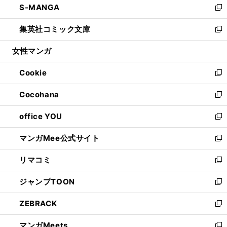
S-MANGA
く
で
ド
ィ
い
新
開
ウ
ン
ウ
し
集英社コミック文庫
く
で
ド
ィ
い
新
開
ウ
ン
ウ
し
女性マンガ
く
で
ド
ィ
い
開
ウ
ン
ウ
Cookie
く
で
ド
ィ
新
開
ウ
ン
し
Cocohana
く
で
ド
い
新
開
ウ
ウ
し
office YOU
く
で
ィ
い
新
開
ン
ウ
し
マンガMee公式サイト
く
ド
ィ
い
新
ウ
ン
ウ
し
リマコミ
で
ド
ィ
い
新
開
ウ
ン
ウ
し
ジャンプTOON
く
で
ド
ィ
い
新
開
ウ
ン
ウ
し
ZEBRACK
く
で
ド
ィ
い
新
開
ウ
ン
ウ
し
マンガMeets
く
で
ド
ィ
い