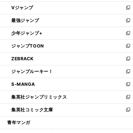
ウ
し
Vジャンプ
ィ
い
新
ン
ウ
し
最強ジャンプ
ド
ィ
い
新
ウ
ン
ウ
し
少年ジャンプ+
で
ド
ィ
い
新
開
ウ
ン
ウ
し
ジャンプTOON
く
で
ド
ィ
い
新
開
ウ
ン
ウ
し
ZEBRACK
く
で
ド
ィ
い
新
開
ウ
ン
ウ
し
ジャンプルーキー！
く
で
ド
ィ
い
新
開
ウ
ン
ウ
し
S-MANGA
く
で
ド
ィ
い
新
開
ウ
ン
ウ
し
集英社ジャンプリミックス
く
で
ド
ィ
い
新
開
ウ
ン
ウ
し
集英社コミック文庫
く
で
ド
ィ
い
新
開
ウ
ン
ウ
し
青年マンガ
く
で
ド
ィ
い
開
ウ
ン
ウ