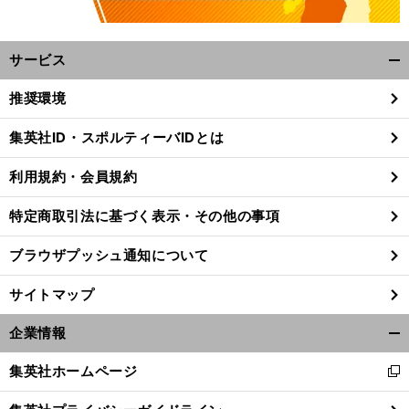
サービス
開
く/
推奨環境
閉
じ
集英社ID・スポルティーバIDとは
る
利用規約・会員規約
特定商取引法に基づく表示・その他の事項
ブラウザプッシュ通知について
サイトマップ
企業情報
開
く/
前
集英社ホームページ
新
へ
閉
し
じ