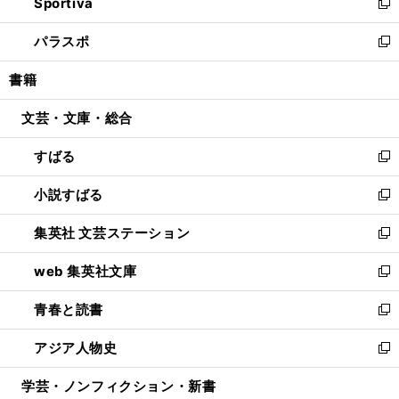
Sportiva
く
ド
ィ
い
新
ウ
ン
ウ
し
パラスポ
で
ド
ィ
い
新
開
ウ
ン
ウ
し
書籍
く
で
ド
ィ
い
開
ウ
ン
ウ
文芸・文庫・総合
く
で
ド
ィ
開
ウ
ン
すばる
く
で
ド
新
開
ウ
し
小説すばる
く
で
い
新
開
ウ
し
集英社 文芸ステーション
く
ィ
い
新
ン
ウ
し
web 集英社文庫
ド
ィ
い
新
ウ
ン
ウ
し
青春と読書
で
ド
ィ
い
新
開
ウ
ン
ウ
し
アジア人物史
く
で
ド
ィ
い
新
開
ウ
ン
ウ
し
学芸・ノンフィクション・新書
く
で
ド
ィ
い