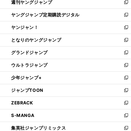
週刊ヤングジャンプ
く
で
ド
ィ
新
開
ウ
ン
し
ヤングジャンプ定期購読デジタル
く
で
ド
い
新
開
ウ
ウ
し
ヤンジャン！
く
で
ィ
い
新
開
ン
ウ
し
となりのヤングジャンプ
く
ド
ィ
い
新
ウ
ン
ウ
し
グランドジャンプ
で
ド
ィ
い
新
開
ウ
ン
ウ
し
ウルトラジャンプ
く
で
ド
ィ
い
新
開
ウ
ン
ウ
し
少年ジャンプ+
く
で
ド
ィ
い
新
開
ウ
ン
ウ
し
ジャンプTOON
く
で
ド
ィ
い
新
開
ウ
ン
ウ
し
ZEBRACK
く
で
ド
ィ
い
新
開
ウ
ン
ウ
し
S-MANGA
く
で
ド
ィ
い
新
開
ウ
ン
ウ
し
集英社ジャンプリミックス
く
で
ド
ィ
い
新