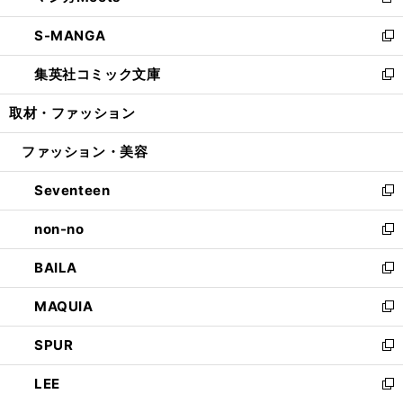
新
開
ウ
ン
ウ
し
S-MANGA
く
で
ド
ィ
い
新
開
ウ
ン
ウ
し
集英社コミック文庫
く
で
ド
ィ
い
新
開
ウ
ン
ウ
し
取材・ファッション
く
で
ド
ィ
い
開
ウ
ン
ウ
ファッション・美容
く
で
ド
ィ
開
ウ
ン
Seventeen
く
で
ド
新
開
ウ
し
non-no
く
で
い
新
開
ウ
し
BAILA
く
ィ
い
新
ン
ウ
し
MAQUIA
ド
ィ
い
新
ウ
ン
ウ
し
SPUR
で
ド
ィ
い
新
開
ウ
ン
ウ
し
LEE
く
で
ド
ィ
い
新
開