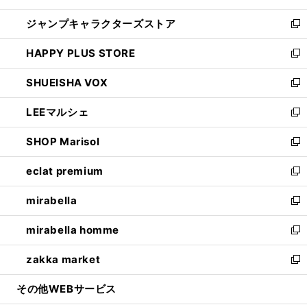
開
ウ
し
ジャンプキャラクターズストア
く
ィ
い
新
ン
ウ
し
HAPPY PLUS STORE
ド
ィ
い
新
ウ
ン
ウ
し
SHUEISHA VOX
で
ド
ィ
い
新
開
ウ
ン
ウ
し
LEEマルシェ
く
で
ド
ィ
い
新
開
ウ
ン
ウ
し
SHOP Marisol
く
で
ド
ィ
い
新
開
ウ
ン
ウ
し
eclat premium
く
で
ド
ィ
い
新
開
ウ
ン
ウ
し
mirabella
く
で
ド
ィ
い
新
開
ウ
ン
ウ
し
mirabella homme
く
で
ド
ィ
い
新
開
ウ
ン
ウ
し
zakka market
く
で
ド
ィ
い
新
開
ウ
ン
ウ
し
その他WEBサービス
く
で
ド
ィ
い
開
ウ
ン
ウ