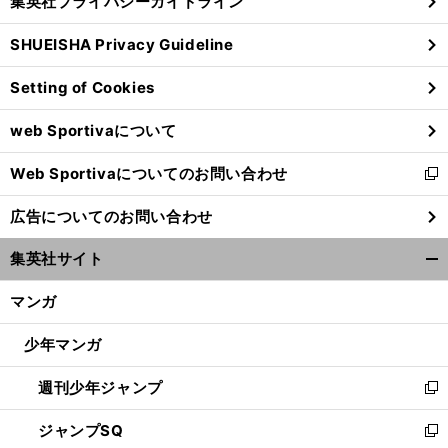
集英社プライバシーガイドライン
い
る
ウ
SHUEISHA Privacy Guideline
ィ
ン
Setting of Cookies
ド
ウ
web Sportivaについて
で
開
Web Sportivaについてのお問い合わせ
く
新
し
広告についてのお問い合わせ
い
ウ
集英社サイト
ィ
開
ン
く/
マンガ
ド
閉
ウ
じ
少年マンガ
で
る
開
週刊少年ジャンプ
く
新
し
ジャンプSQ
い
新