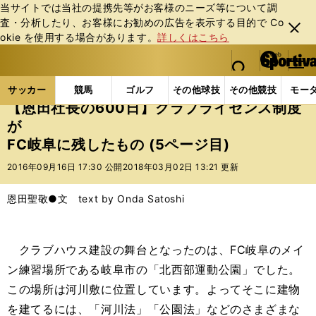
当サイトでは当社の提携先等がお客様のニーズ等について調
査・分析したり、お客様にお勧めの広告を表⽰する⽬的で Co
閉じ
okie を使⽤する場合があります。
詳しくはこちら
る
マイペ
web Sportiva (webスポルティーバ)
検索
メニュ
we
ー
サッカーの記事一覧
Jリーグ他
Jリーグ
【恩田
b
ジ
サッカー
競馬
ゴルフ
その他球技
その他競技
モー
ス
【恩田社長の600日】クラブライセンス制度
ポ
が
ル
FC岐阜に残したもの (5ページ目)
テ
ィ
2016年09月16日 17:30 公開
2018年03月02日 13:21 更新
ー
バ
恩田聖敬●文 text by Onda Satoshi
クラブハウス建設の舞台となったのは、FC岐阜のメイ
ン練習場所である岐阜市の「北西部運動公園」でした。
この場所は河川敷に位置しています。よってそこに建物
を建てるには、「河川法」「公園法」などのさまざまな