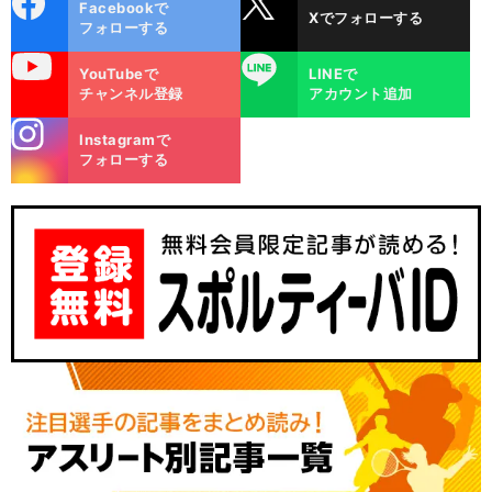
Facebookで
Xでフォローする
ok
フォローする
uTube
LINE
YouTubeで
LINEで
チャンネル登録
アカウント追加
stagra
Instagramで
m
フォローする