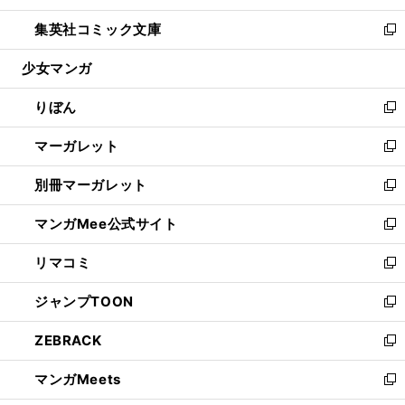
開
ウ
ン
ウ
し
集英社コミック文庫
く
で
ド
ィ
い
新
開
ウ
ン
ウ
し
少女マンガ
く
で
ド
ィ
い
開
ウ
ン
ウ
りぼん
く
で
ド
ィ
新
開
ウ
ン
し
マーガレット
く
で
ド
い
新
開
ウ
ウ
し
別冊マーガレット
く
で
ィ
い
新
開
ン
ウ
し
マンガMee公式サイト
く
ド
ィ
い
新
ウ
ン
ウ
し
リマコミ
で
ド
ィ
い
新
開
ウ
ン
ウ
し
ジャンプTOON
く
で
ド
ィ
い
新
開
ウ
ン
ウ
し
ZEBRACK
く
で
ド
ィ
い
新
開
ウ
ン
ウ
し
マンガMeets
く
で
ド
ィ
い
新
開
ウ
ン
ウ
し