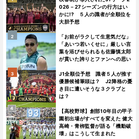
026－27シーズンの行方はい
かに!? ５人の識者が全順位を
大胆予想
「お前がラクして生意気だな」
2
「あいつ若いくせに」厳しい言
葉を浴びせられるも佐藤慎太郎
が貫いた誇りとファンへの思い
J1全順位予想 識者５人が推す
3
優勝候補筆頭は？ J2降格の憂
き目に遭いそうな３クラブと
は？
4
【高校野球】創部10年目の甲子
園初出場がすべてを変えた 健大
高崎・青栁監督が語る「機動破
壊」はこうして生まれた