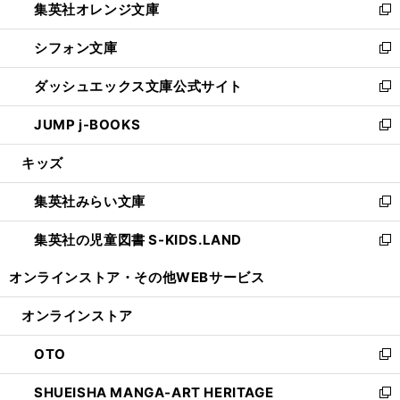
集英社オレンジ文庫
く
で
ド
い
新
開
ウ
ウ
し
シフォン文庫
く
で
ィ
い
新
開
ン
ウ
し
ダッシュエックス文庫公式サイト
く
ド
ィ
い
新
ウ
ン
ウ
し
JUMP j-BOOKS
で
ド
ィ
い
新
開
ウ
ン
ウ
し
キッズ
く
で
ド
ィ
い
開
ウ
ン
ウ
集英社みらい文庫
く
で
ド
ィ
新
開
ウ
ン
し
集英社の児童図書 S-KIDS.LAND
く
で
ド
い
新
開
ウ
ウ
し
オンラインストア・
その他WEBサービス
く
で
ィ
い
開
ン
ウ
オンラインストア
く
ド
ィ
ウ
ン
OTO
で
ド
新
開
ウ
し
SHUEISHA MANGA-ART HERITAGE
く
で
い
新