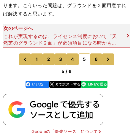
ります。こういった問題は、グラウンドを２面用意すれ
ば解決すると思います。
次のページへ
これが実現するのは、ライセンス制度において「天
然芝のグラウンド２面」が必須項目になる時かもし
れません。行政もライセンスを剥奪されるわけには
行かないので、動かざるを得ません。しかし、一民
次
1
2
3
4
5
6
のページへ
のページへ
間企業のFC岐阜
前
5 / 6
いいね
Xでポストする
LINEで送る
line
faceboo
x
k
Googleの「優先ソース」について