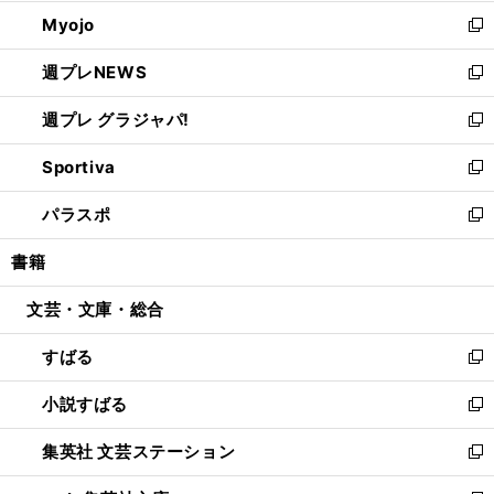
開
ウ
ン
ウ
Myojo
く
で
ド
ィ
新
開
ウ
ン
し
週プレNEWS
く
で
ド
い
新
開
ウ
ウ
し
週プレ グラジャパ!
く
で
ィ
い
新
開
ン
ウ
し
Sportiva
く
ド
ィ
い
新
ウ
ン
ウ
し
パラスポ
で
ド
ィ
い
新
開
ウ
ン
ウ
し
書籍
く
で
ド
ィ
い
開
ウ
ン
ウ
文芸・文庫・総合
く
で
ド
ィ
開
ウ
ン
すばる
く
で
ド
新
開
ウ
し
小説すばる
く
で
い
新
開
ウ
し
集英社 文芸ステーション
く
ィ
い
新
ン
ウ
し