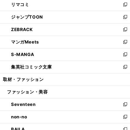
リマコミ
で
ド
ィ
い
新
開
ウ
ン
ウ
し
ジャンプTOON
く
で
ド
ィ
い
新
開
ウ
ン
ウ
し
ZEBRACK
く
で
ド
ィ
い
新
開
ウ
ン
ウ
し
マンガMeets
く
で
ド
ィ
い
新
開
ウ
ン
ウ
し
S-MANGA
く
で
ド
ィ
い
新
開
ウ
ン
ウ
し
集英社コミック文庫
く
で
ド
ィ
い
新
開
ウ
ン
ウ
し
取材・ファッション
く
で
ド
ィ
い
開
ウ
ン
ウ
ファッション・美容
く
で
ド
ィ
開
ウ
ン
Seventeen
く
で
ド
新
開
ウ
し
non-no
く
で
い
新
開
ウ
し
BAILA
く
ィ