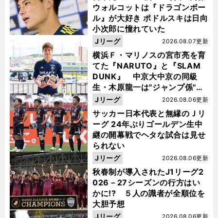
ウォルコットは『ドラゴンボー
ル』が大好き ポドルスキは日向
小次郎に憧れていた
Jリーグ
2026.08.07更新
横浜Ｆ・マリノスの宮市亮を育
てた『NARUTO』と『SLAM
DUNK』 中京大中京の同級
生・木原龍一は"ジャンプ係"だ
った
Jリーグ
2026.08.06更新
サッカー日本代表と無縁のＪリ
ーグ 24年ぶりゴールデン生中
継の開幕戦でヘタな試合は見せ
られない
Jリーグ
2026.08.06更新
秋春制が導入されたJ1リーグ2
026－27シーズンの行方はい
かに!? ５人の識者が全順位を
大胆予想
Jリーグ
2026.08.06更新