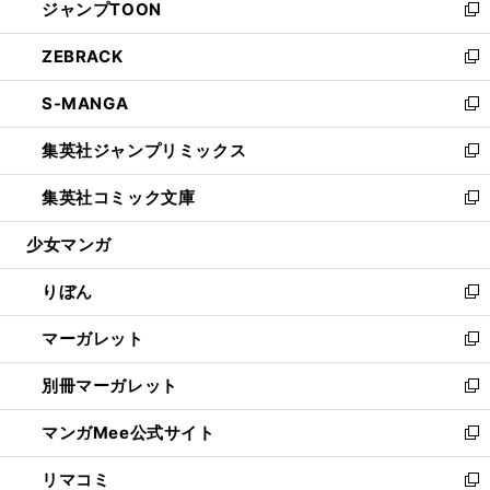
ジャンプTOON
く
で
ド
ィ
い
新
開
ウ
ン
ウ
し
ZEBRACK
く
で
ド
ィ
い
新
開
ウ
ン
ウ
し
S-MANGA
く
で
ド
ィ
い
新
開
ウ
ン
ウ
し
集英社ジャンプリミックス
く
で
ド
ィ
い
新
開
ウ
ン
ウ
し
集英社コミック文庫
く
で
ド
ィ
い
新
開
ウ
ン
ウ
し
少女マンガ
く
で
ド
ィ
い
開
ウ
ン
ウ
りぼん
く
で
ド
ィ
新
開
ウ
ン
し
マーガレット
く
で
ド
い
新
開
ウ
ウ
し
別冊マーガレット
く
で
ィ
い
新
開
ン
ウ
し
マンガMee公式サイト
く
ド
ィ
い
新
ウ
ン
ウ
し
リマコミ
で
ド
ィ
い
新