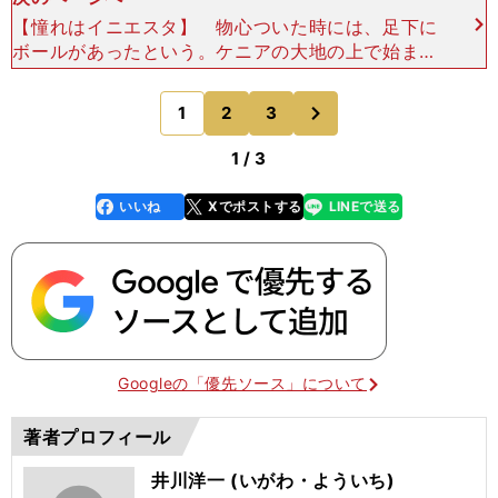
【憧れはイニエスタ】 物心ついた時には、足下に
ボールがあったという。ケニアの大地の上で始まっ
た兄たちと球を追う日々は、オーストラリアに移っ
てからも続いた。そして７歳の時に、兄のピーター
次
1
2
3
のページへ
（元南スーダン
1 / 3
いいね
Xでポストする
LINEで送る
line
faceboo
x
k
Googleの「優先ソース」について
著者プロフィール
井川洋一 (いがわ・よういち)