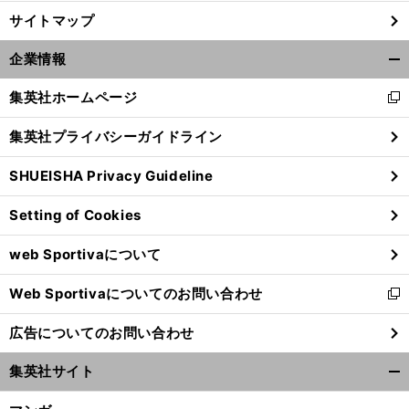
サイトマップ
企業情報
開
く/
集英社ホームページ
新
閉
し
じ
集英社プライバシーガイドライン
い
る
ウ
SHUEISHA Privacy Guideline
ィ
ン
Setting of Cookies
ド
ウ
web Sportivaについて
で
開
Web Sportivaについてのお問い合わせ
く
新
し
広告についてのお問い合わせ
い
ウ
集英社サイト
ィ
開
ン
く/