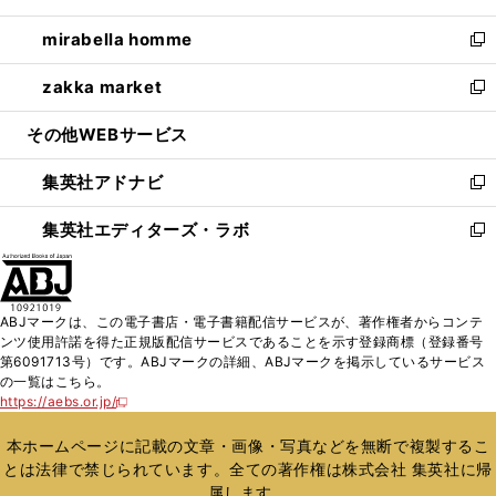
開
ウ
ン
ウ
し
mirabella homme
く
で
ド
ィ
い
新
開
ウ
ン
ウ
し
zakka market
く
で
ド
ィ
い
新
開
ウ
ン
ウ
し
その他WEBサービス
く
で
ド
ィ
い
開
ウ
ン
ウ
集英社アドナビ
く
で
ド
ィ
新
開
ウ
ン
し
集英社エディターズ・ラボ
く
で
ド
い
新
開
ウ
ウ
し
く
で
ィ
い
開
ン
ウ
ABJマークは、この電子書店・電子書籍配信サービスが、著作権者からコンテ
く
ド
ィ
ンツ使用許諾を得た正規版配信サービスであることを示す登録商標（登録番号
ウ
ン
第6091713号）です。ABJマークの詳細、ABJマークを掲示しているサービス
で
ド
の一覧はこちら。
開
ウ
https://aebs.or.jp/
新
く
で
し
い
開
本ホームページに記載の文章・画像・写真などを無断で複製するこ
ウ
く
とは法律で禁じられています。全ての著作権は株式会社 集英社に帰
ィ
属します。
ン