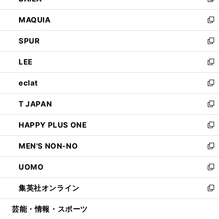
い
新
ン
ウ
し
MAQUIA
ド
ィ
い
新
ウ
ン
ウ
し
SPUR
で
ド
ィ
い
新
開
ウ
ン
ウ
し
LEE
く
で
ド
ィ
い
新
開
ウ
ン
ウ
し
eclat
く
で
ド
ィ
い
新
開
ウ
ン
ウ
し
T JAPAN
く
で
ド
ィ
い
新
開
ウ
ン
ウ
し
HAPPY PLUS ONE
く
で
ド
ィ
い
新
開
ウ
ン
ウ
し
MEN'S NON-NO
く
で
ド
ィ
い
新
開
ウ
ン
ウ
し
UOMO
く
で
ド
ィ
い
新
開
ウ
ン
ウ
し
集英社オンライン
く
で
ド
ィ
い
新
開
ウ
ン
ウ
し
芸能・情報・スポーツ
く
で
ド
ィ
い