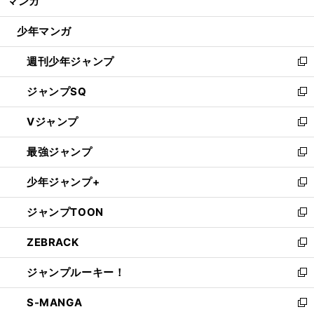
マンガ
ド
閉
ウ
じ
少年マンガ
で
る
開
週刊少年ジャンプ
く
新
し
ジャンプSQ
い
新
ウ
し
Vジャンプ
ィ
い
新
ン
ウ
し
最強ジャンプ
ド
ィ
い
新
ウ
ン
ウ
し
少年ジャンプ+
で
ド
ィ
い
新
開
ウ
ン
ウ
し
ジャンプTOON
く
で
ド
ィ
い
新
開
ウ
ン
ウ
し
ZEBRACK
く
で
ド
ィ
い
新
開
ウ
ン
ウ
し
ジャンプルーキー！
く
で
ド
ィ
い
新
開
ウ
ン
ウ
し
S-MANGA
く
で
ド
ィ
い
新