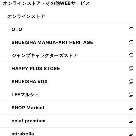
オンラインストア・
その他WEBサービス
く
で
ィ
い
開
ン
ウ
オンラインストア
く
ド
ィ
ウ
ン
OTO
で
ド
新
開
ウ
し
SHUEISHA MANGA-ART HERITAGE
く
で
い
新
開
ウ
し
ジャンプキャラクターズストア
く
ィ
い
新
ン
ウ
し
HAPPY PLUS STORE
ド
ィ
い
新
ウ
ン
ウ
し
SHUEISHA VOX
で
ド
ィ
い
新
開
ウ
ン
ウ
し
LEEマルシェ
く
で
ド
ィ
い
新
開
ウ
ン
ウ
し
SHOP Marisol
く
で
ド
ィ
い
新
開
ウ
ン
ウ
し
eclat premium
く
で
ド
ィ
い
新
開
ウ
ン
ウ
し
mirabella
く
で
ド
ィ
い
新