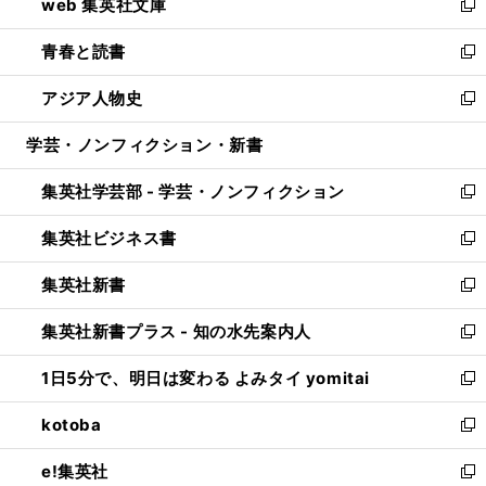
web 集英社文庫
ド
ィ
い
新
ウ
ン
ウ
し
青春と読書
で
ド
ィ
い
新
開
ウ
ン
ウ
し
アジア人物史
く
で
ド
ィ
い
新
開
ウ
ン
ウ
し
学芸・ノンフィクション・新書
く
で
ド
ィ
い
開
ウ
ン
ウ
集英社学芸部 - 学芸・ノンフィクション
く
で
ド
ィ
新
開
ウ
ン
し
集英社ビジネス書
く
で
ド
い
新
開
ウ
ウ
し
集英社新書
く
で
ィ
い
新
開
ン
ウ
し
集英社新書プラス - 知の水先案内人
く
ド
ィ
い
新
ウ
ン
ウ
し
1日5分で、明日は変わる よみタイ yomitai
で
ド
ィ
い
新
開
ウ
ン
ウ
し
kotoba
く
で
ド
ィ
い
新
開
ウ
ン
ウ
し
e!集英社
く
で
ド
ィ
い
新