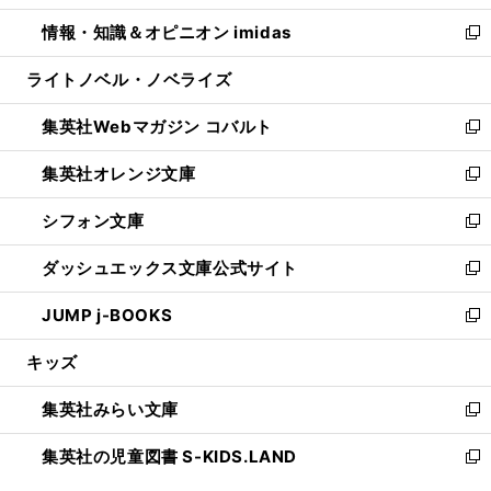
開
ウ
ン
ウ
し
情報・知識＆オピニオン imidas
く
で
ド
ィ
い
新
開
ウ
ン
ウ
し
ライトノベル・ノベライズ
く
で
ド
ィ
い
開
ウ
ン
ウ
集英社Webマガジン コバルト
く
で
ド
ィ
新
開
ウ
ン
し
集英社オレンジ文庫
く
で
ド
い
新
開
ウ
ウ
し
シフォン文庫
く
で
ィ
い
新
開
ン
ウ
し
ダッシュエックス文庫公式サイト
く
ド
ィ
い
新
ウ
ン
ウ
し
JUMP j-BOOKS
で
ド
ィ
い
新
開
ウ
ン
ウ
し
キッズ
く
で
ド
ィ
い
開
ウ
ン
ウ
集英社みらい文庫
く
で
ド
ィ
新
開
ウ
ン
し
集英社の児童図書 S-KIDS.LAND
く
で
ド
い
新
開
ウ
ウ
し