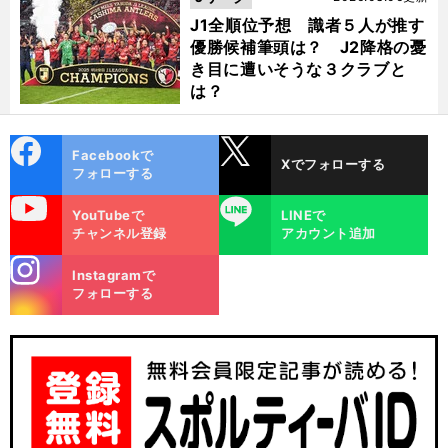
J1全順位予想 識者５人が推す
優勝候補筆頭は？ J2降格の憂
き目に遭いそうな３クラブと
は？
cebo
X
Facebookで
Xでフォローする
ok
フォローする
uTube
LINE
YouTubeで
LINEで
チャンネル登録
アカウント追加
？
、
前
stagra
へ
Instagramで
m
フォローする