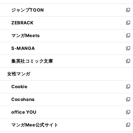
開
ウ
ン
ウ
し
ジャンプTOON
く
で
ド
ィ
い
新
開
ウ
ン
ウ
し
ZEBRACK
く
で
ド
ィ
い
新
開
ウ
ン
ウ
し
マンガMeets
く
で
ド
ィ
い
新
開
ウ
ン
ウ
し
S-MANGA
く
で
ド
ィ
い
新
開
ウ
ン
ウ
し
集英社コミック文庫
く
で
ド
ィ
い
新
開
ウ
ン
ウ
し
女性マンガ
く
で
ド
ィ
い
開
ウ
ン
ウ
Cookie
く
で
ド
ィ
新
開
ウ
ン
し
Cocohana
く
で
ド
い
新
開
ウ
ウ
し
office YOU
く
で
ィ
い
新
開
ン
ウ
し
マンガMee公式サイト
く
ド
ィ
い
新
ウ
ン
ウ
し