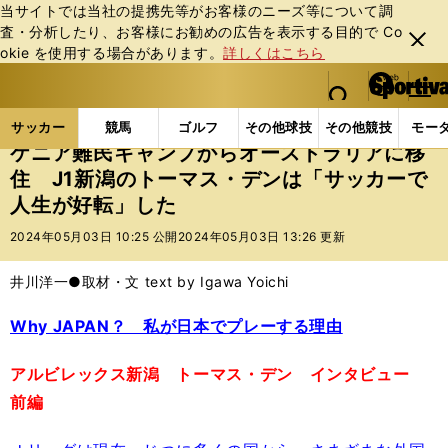
当サイトでは当社の提携先等がお客様のニーズ等について調
査・分析したり、お客様にお勧めの広告を表⽰する⽬的で Co
閉じ
okie を使⽤する場合があります。
詳しくはこちら
る
マイペ
web Sportiva (webスポルティーバ)
検索
メニュ
we
ー
サッカーの記事一覧
Jリーグ他
Jリーグ
ケニア
b
ジ
サッカー
競馬
ゴルフ
その他球技
その他競技
モー
ス
ケニア難民キャンプからオーストラリアに移
ポ
住 J1新潟のトーマス・デンは「サッカーで
ル
人生が好転」した
テ
ィ
2024年05月03日 10:25 公開
2024年05月03日 13:26 更新
ー
バ
井川洋一●取材・文 text by Igawa Yoichi
Why JAPAN？ 私が日本でプレーする理由
アルビレックス新潟 トーマス・デン インタビュー
前編