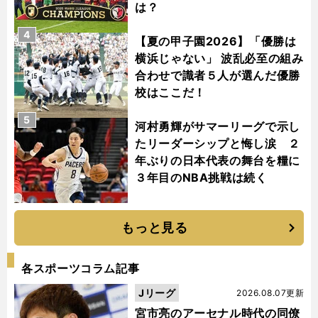
は？
4
【夏の甲子園2026】「優勝は
横浜じゃない」 波乱必至の組み
合わせで識者５人が選んだ優勝
校はここだ！
5
河村勇輝がサマーリーグで示し
たリーダーシップと悔し涙 ２
年ぶりの日本代表の舞台を糧に
３年目のNBA挑戦は続く
もっと見る
各スポーツコラム記事
Jリーグ
2026.08.07更新
宮市亮のアーセナル時代の同僚