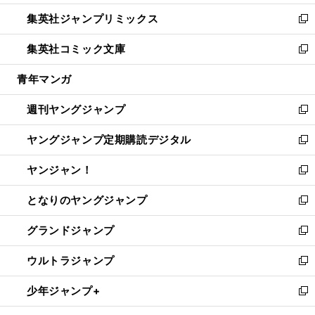
開
ウ
ン
ウ
し
集英社ジャンプリミックス
く
で
ド
ィ
い
新
開
ウ
ン
ウ
し
集英社コミック文庫
く
で
ド
ィ
い
新
開
ウ
ン
ウ
し
青年マンガ
く
で
ド
ィ
い
開
ウ
ン
ウ
週刊ヤングジャンプ
く
で
ド
ィ
新
開
ウ
ン
し
ヤングジャンプ定期購読デジタル
く
で
ド
い
新
開
ウ
ウ
し
ヤンジャン！
く
で
ィ
い
新
開
ン
ウ
し
となりのヤングジャンプ
く
ド
ィ
い
新
ウ
ン
ウ
し
グランドジャンプ
で
ド
ィ
い
新
開
ウ
ン
ウ
し
ウルトラジャンプ
く
で
ド
ィ
い
新
開
ウ
ン
ウ
し
少年ジャンプ+
く
で
ド
ィ
い
新
開
ウ
ン
ウ
し