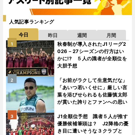
人気記事ランキング
今日
昨日
週間
月間
秋春制が導入されたJ1リーグ2
1
026－27シーズンの行方はい
かに!? ５人の識者が全順位を
大胆予想
「お前がラクして生意気だな」
2
「あいつ若いくせに」厳しい言
葉を浴びせられるも佐藤慎太郎
が貫いた誇りとファンへの思い
J1全順位予想 識者５人が推す
3
優勝候補筆頭は？ J2降格の憂
き目に遭いそうな３クラブと