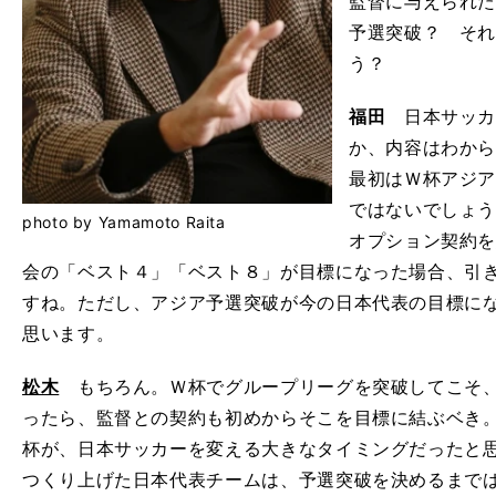
監督に与えられ
予選突破？ そ
う？
福田
日本サッカ
か、内容はわか
最初はＷ杯アジ
ではないでしょ
photo by Yamamoto Raita
オプション契約
会の「ベスト４」「ベスト８」が目標になった場合、引
すね。ただし、アジア予選突破が今の日本代表の目標に
思います。
松木
もちろん。Ｗ杯でグループリーグを突破してこそ、
ったら、監督との契約も初めからそこを目標に結ぶベき
杯が、日本サッカーを変える大きなタイミングだったと
つくり上げた日本代表チームは、予選突破を決めるまで