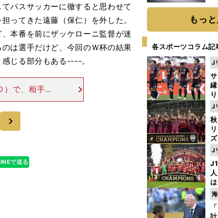
題
してパスサッカーに徹すると思わせて
もっと
を担ってきた遠藤（保仁）を外した。
ど、本番を前にザッケローニ監督が迷
るのは選手だけど、今回のＷ杯の結果
各スポーツコラム記
じる部分もある----。
J
サ
縁
０）で、相手の
り
かったのは、そ
開
J
そ、ザッケロー
見
次
秋
リ
ズ
J
を
LINEで送る
J
人
は
に
海
と
「
計