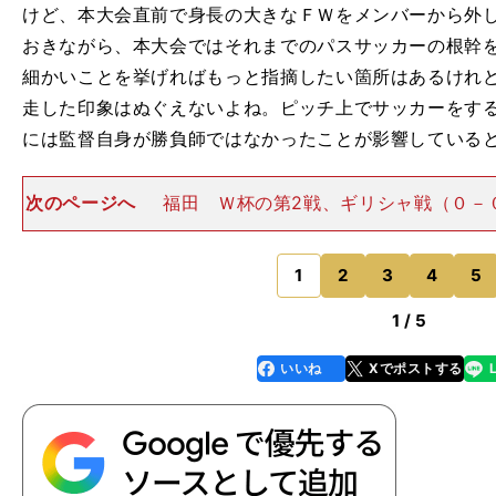
けど、本大会直前で身長の大きなＦＷをメンバーから外
おきながら、本大会ではそれまでのパスサッカーの根幹
細かいことを挙げればもっと指摘したい箇所はあるけれ
走した印象はぬぐえないよね。ピッチ上でサッカーをす
には監督自身が勝負師ではなかったことが影響していると感
次のページへ
福田 Ｗ杯の第2戦、ギリシャ戦（０－
退場で日本がひとり多くなっている時に何の手も打てな
ういうことなのかもしれませんね。松木 あの試合でこ
ニ監督は自らが目指
1
2
3
4
5
のページへ
1 / 5
いいね
Xでポストする
line
faceboo
x
k