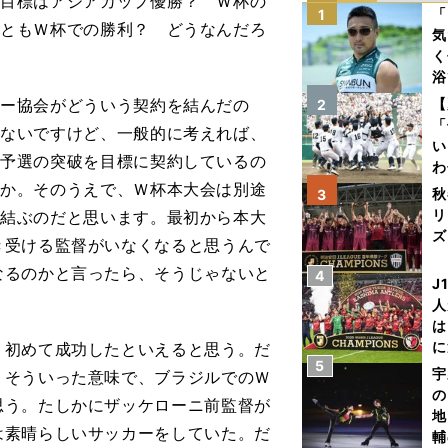
た目標はアジアカップ優勝？ Ｗ杯の
「
1
れともＷ杯での勝利？ どうなんだろ
気
く
浴
太
ー協会がどういう契約を結んだの
【
2
ァ
「
らないですけど、一般的に考えれば、
い
ア予選の突破を目標に契約しているの
わ
うか。そのうえで、Ｗ杯本大会は別途
だ
秋
3
リ
を結ぶのだと思います。最初から本大
ズ
き受ける監督がいなくなると思うんで
なるのかと言ったら、そうじゃないと
4
を
J
人
は
に
初めて成功したといえると思う。だ
5
と
宇
。そういった意味で、ブラジルでのＷ
の
思う。たしかにザッケローニ前監督が
地
は素晴らしいサッカーをしていた。だ
輔