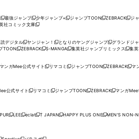
プ
最強ジャンプ
少年ジャンプ+
ジャンプTOON
ZEBRACK
ジ
新
新
新
新
新
英社コミック文庫
し
新
し
し
し
し
い
い
し
い
い
い
ウ
ウ
い
ウ
ウ
ウ
購読デジタル
ヤンジャン！
となりのヤングジャンプ
グランドジ
新
新
新
ィ
ィ
ウ
ィ
ィ
ィ
プTOON
ZEBRACK
S-MANGA
集英社ジャンプリミックス
集英
新
し
新
し
新
し
新
ン
ン
ィ
ン
ン
ン
し
い
し
い
し
い
し
ド
ド
ン
ド
ド
ド
い
ウ
い
ウ
い
ウ
い
ウ
ウ
ド
ウ
ウ
ウ
マンガMee公式サイト
リマコミ
ジャンプTOON
ZEBRACK
マン
新
新
新
新
ウ
ィ
ウ
ィ
ウ
ィ
ウ
で
で
ウ
で
で
で
し
し
し
し
し
ィ
ン
ィ
ン
ィ
ン
ィ
開
開
で
開
開
開
い
い
い
い
い
ン
ド
ン
ド
ン
ド
ン
く
く
開
く
く
く
ウ
ウ
ウ
ウ
ウ
ド
ウ
ド
ウ
ド
ウ
ド
ee公式サイト
リマコミ
ジャンプTOON
ZEBRACK
マンガMeet
く
新
新
新
新
ィ
ィ
ィ
ィ
ィ
ウ
で
ウ
で
ウ
で
ウ
し
し
し
し
ン
ン
ン
ン
ン
で
開
で
開
で
開
で
い
い
い
い
ド
ド
ド
ド
ド
開
く
開
く
開
く
開
ウ
ウ
ウ
ウ
ウ
ウ
ウ
ウ
ウ
PUR
LEE
eclat
T JAPAN
HAPPY PLUS ONE
MEN'S NON-
く
く
く
く
新
新
新
新
新
ィ
ィ
ィ
ィ
で
で
で
で
で
し
し
し
し
し
ン
ン
ン
ン
開
開
開
開
開
い
い
い
い
い
ド
ド
ド
ド
く
く
く
く
く
ウ
ウ
ウ
ウ
ウ
ウ
ウ
ウ
ウ
Sportiva
パラスポ