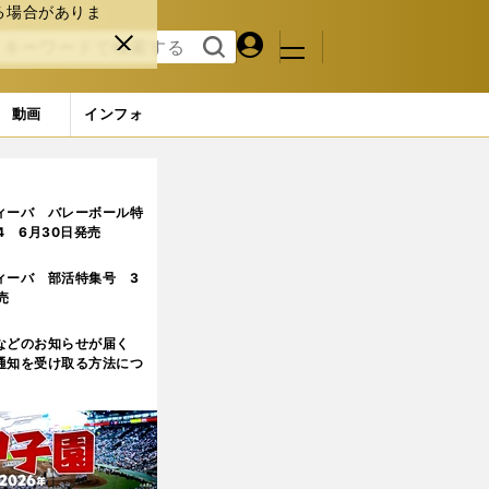
る場合がありま
マイペ
閉じ
検索
メニュ
ー
る
す
ジ
る
動画
インフォ
ィーバ バレーボール特
.4 6月30日発売
ィーバ 部活特集号 3
売
などのお知らせが届く
通知を受け取る方法につ