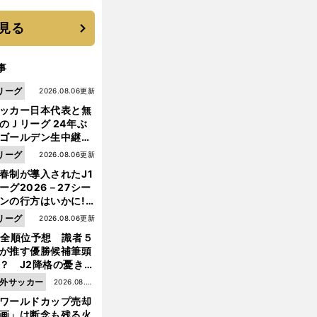
と楽しさ
見る
事
リーグ
2026.08.06更新
ッカー日本代表と無
のＪリーグ 24年ぶ
ゴールデン生中継の
幕戦でヘタな試合は
リーグ
2026.08.06更新
せられない
春制が導入されたJ1
ーグ2026－27シー
ンの行方はいかに!?
５人の識者が全順位
リーグ
2026.08.06更新
大胆予想
1全順位予想 識者５
が推す優勝候補筆頭
？ J2降格の憂き目
遭いそうな３クラブ
外サッカー
2026.08.05
は？
ワールドカップ売却
更新
画」は断念も残る火