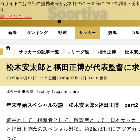
当サイトでは当社の提携先等がお客様のニーズ等について調査・分析し
web Sportiva (webスポルティーバ)
す。
詳しくはこちら
新着
ランキング
野球
サッカー
競馬
ゴル
we
サッカーの記事一覧
Jリーグ他
福田正博
松木安
b
ス
松木安太郎と福田正博が代表監督に
ポ
ル
2015年01月01日 11:15 公開
2016年07月12日 04:10 更新
テ
ィ
津金一郎●構成 text by Tsugane Ichiro
ー
バ
年末年始スペシャル対談 松木安太郎×福田正博 part2
選手として、指導者として、解説者として、日本サッカ
と福田正博氏のスペシャル対談。第2回は1月にアジアカ
った。