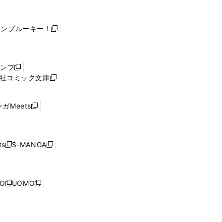
ャンプルーキー！
新
し
い
ウ
ャンプ
新
ィ
社コミック文庫
し
新
ン
い
し
ド
ウ
い
ウ
ガMeets
新
ィ
ウ
で
し
ン
ィ
開
い
ド
ン
く
ウ
ウ
ド
s
S-MANGA
新
新
ィ
で
ウ
し
し
ン
開
で
い
い
ド
く
開
ウ
ウ
ウ
NO
UOMO
く
新
新
ィ
ィ
で
し
し
ン
ン
開
い
い
ド
ド
く
ウ
ウ
ウ
ウ