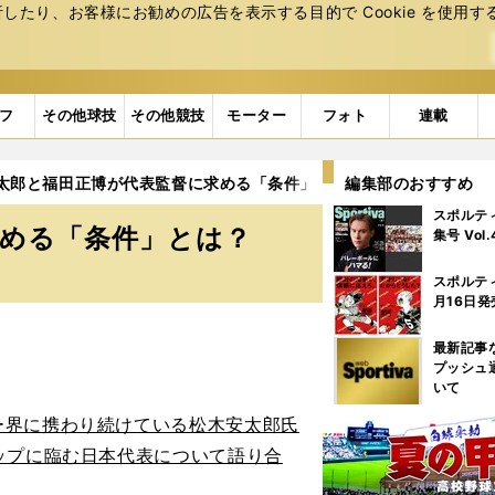
たり、お客様にお勧めの広告を表⽰する⽬的で Cookie を使⽤す
フ
その他球技
その他競技
モーター
フォト
連載
太郎と福田正博が代表監督に求める「条件」とは？
編集部のおすすめ
スポルテ
求める「条件」とは？
集号 Vol
スポルテ
月16日発
最新記事
プッシュ
いて
ー界に携わり続けている松木安太郎氏
ップに臨む日本代表について語り合