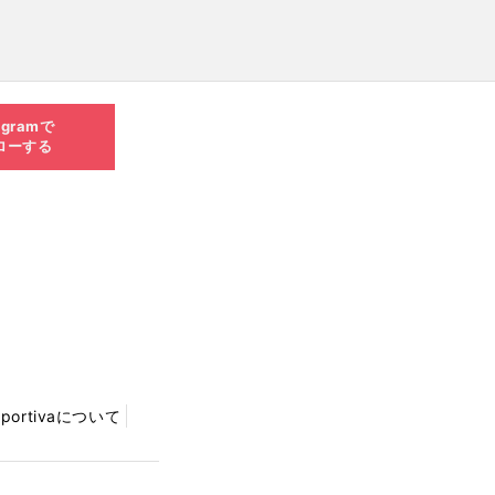
agramで
ローする
Sportivaについて