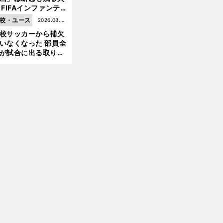
 FIFAインファンテ
ーノ会長体制に何が
校・ユース
2026.08.05
前
きているのか
へ
校サッカーから補欠
更新
いなくなった 部員全
が試合に出る取り組
が進んでいる