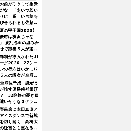
お前がラクして生意
だな」「あいつ若い
せに」厳しい言葉を
びせられるも佐藤慎
郎が貫いた誇りとフ
夏の甲子園2026】
ンへの思い
優勝は横浜じゃな
」 波乱必至の組み合
せで識者５人が選ん
優勝校はここだ！
春制が導入されたJ1
ーグ2026－27シー
ンの行方はいかに!?
５人の識者が全順位
大胆予想
1全順位予想 識者５
が推す優勝候補筆頭
？ J2降格の憂き目
遭いそうな３クラブ
は？
野昌磨は本田真凜と
アイスダンスで新境
を切り開く 高橋大
の証言とも重なる課