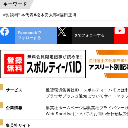
キーワード
#対談
#日本代表
#松木安太郎
#福田正博
ebo
X
YouTube
Facebookで
Xでフォローする
ok
フォローする
サービス
推奨環境
集英社ID・スポルティーバIDとは
ブラウザプッシュ通知について
サイトマッ
企業情報
集英社ホームページ
集英社プライバシー
新
Web Sportivaについてのお問い合わせ
広
し
新
い
し
集英社サイト
ウ
い