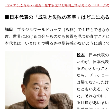
（part1はこちら>>激論！松木安太郎と福田正博が考える「Jリーグ
■日本代表の「成功と失敗の基準」はどこにあ
福田
ブラジルワールドカップ（Ｗ杯）で１勝もできなか
度、世界における自分たちの立ち位置を見つめ直すこと
本代表は、いまひとつ明るさや期待感がないように感じても
松木
日本代表の
いのが、日本代
るのかというこ
なら、ザッケロ
は勝てなかった
たともいえる。
た。それなのに
る目標があいま