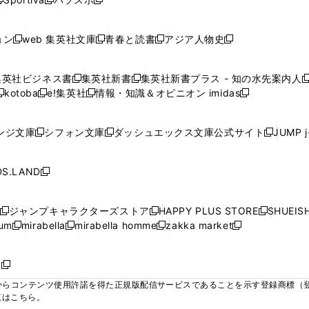
新
新
ィ
ィ
ィ
ィ
ィ
で
で
で
で
し
し
し
ン
ン
ン
ン
ン
開
開
開
開
い
い
い
ド
ド
ド
ド
ド
ョン
web 集英社文庫
青春と読書
アジア人物史
く
く
く
く
新
新
新
新
ウ
ウ
ウ
ウ
ウ
ウ
ウ
ウ
し
し
し
し
ィ
ィ
ィ
で
で
で
で
で
い
い
い
い
ン
ン
ン
集英社ビジネス書
集英社新書
集英社新書プラス - 知の水先案内人
開
開
開
開
開
新
新
新
ウ
ウ
ウ
ウ
ド
ド
ド
kotoba
e!集英社
情報・知識＆オピニオン imidas
く
く
く
く
く
新
し
新
し
新
ィ
ィ
ィ
ィ
ウ
ウ
ウ
し
し
い
し
い
し
ン
ン
ン
ン
で
で
で
い
い
ウ
い
ウ
い
ド
ド
ド
ド
ンジ文庫
シフォン文庫
ダッシュエックス文庫公式サイト
JUMP 
開
開
開
新
新
新
ウ
ウ
ィ
ウ
ィ
ウ
ウ
ウ
ウ
ウ
く
く
く
し
し
し
ィ
ィ
ン
ィ
ン
ィ
で
で
で
で
い
い
い
ン
ン
ド
ン
ド
ン
S.LAND
開
開
開
開
新
ウ
ウ
ウ
ド
ド
ウ
ド
ウ
ド
く
く
く
く
し
ィ
ィ
ィ
ウ
ウ
で
ウ
で
ウ
い
ン
ン
ン
ジャンプキャラクターズストア
HAPPY PLUS STORE
SHUEIS
で
で
開
で
開
で
新
新
新
ウ
ド
ド
ド
ium
mirabella
mirabella homme
zakka market
開
開
く
開
く
開
し
新
新
新
し
新
し
ィ
ウ
ウ
ウ
く
く
く
く
い
し
し
い
し
し
い
ン
で
で
で
ウ
い
い
ウ
い
い
ウ
ド
ボ
開
開
開
新
ィ
ウ
ウ
ィ
ウ
ウ
ィ
ウ
く
く
く
し
らコンテンツ使用許諾を得た正規版配信サービスであることを示す登録商標（登録番
ン
ィ
ィ
ン
ィ
ィ
ン
で
い
覧はこちら。
ド
ン
ン
ド
ン
ン
ド
開