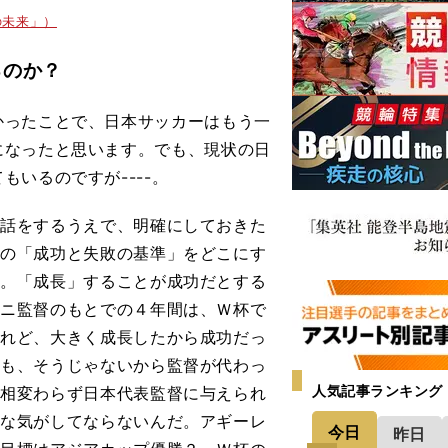
の未来」）
るのか？
ったことで、日本サッカーはもう一
になったと思います。でも、現状の日
いるのですが----。
話をするうえで、明確にしておきた
表の「成功と失敗の基準」をどこにす
と。「成長」することが成功だとする
ーニ監督のもとでの４年間は、Ｗ杯で
けれど、大きく成長したから成功だっ
でも、そうじゃないから監督が代わっ
人気記事ランキング
、相変わらず日本代表監督に与えられ
いな気がしてならないんだ。アギーレ
今日
昨日