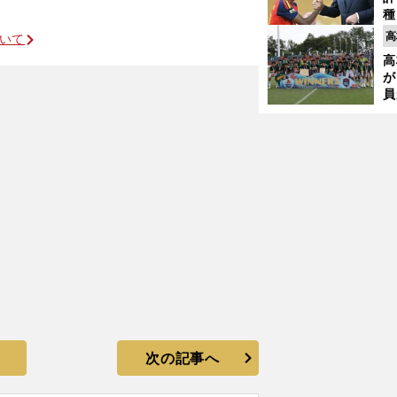
種
ィ
高
ついて
起
高
が
員
み
次の記事へ