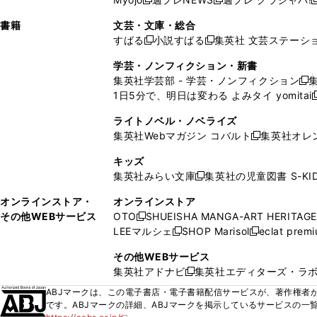
く
く
新
新
新
ィ
ウ
ィ
ィ
ィ
で
ウ
で
で
し
し
ン
ィ
ン
ン
ン
書籍
文芸・文庫・総合
開
で
開
開
い
い
ド
ン
ド
ド
ド
すばる
小説すばる
集英社 文芸ステーシ
く
開
く
く
新
新
ウ
ウ
ウ
ド
ウ
ウ
ウ
く
し
し
ィ
ィ
学芸・ノンフィクション・新書
で
ウ
で
で
で
い
い
ン
ン
集英社学芸部 - 学芸・ノンフィクション
開
で
開
開
開
新
ウ
ウ
ド
ド
1日5分で、明日は変わる よみタイ yomitai
く
開
く
く
く
し
新
ィ
ィ
ウ
ウ
く
い
ン
ン
ライトノベル・ノベライズ
で
で
ウ
ド
ド
集英社Webマガジン コバルト
集英社オレ
開
開
新
ィ
ウ
ウ
く
く
し
ン
キッズ
で
で
い
ド
集英社みらい文庫
集英社の児童図書 S-KID
開
開
新
ウ
ウ
く
く
し
ィ
オンラインストア・
オンラインストア
で
い
ン
その他WEBサービス
OTO
SHUEISHA MANGA-ART HERITAGE
開
新
ウ
ド
LEEマルシェ
SHOP Marisol
eclat prem
く
し
新
新
ィ
ウ
い
し
し
ン
その他WEBサービス
で
ウ
い
い
ド
集英社アドナビ
集英社エディターズ・ラ
開
新
ィ
ウ
ウ
ウ
く
し
ABJマークは、この電子書店・電子書籍配信サービスが、著作権者か
ン
ィ
ィ
で
い
です。ABJマークの詳細、ABJマークを掲示しているサービスの一
ド
ン
ン
開