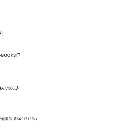
ィ
ィ
で
で
ン
ン
開
開
ド
ド
く
く
ウ
ウ
で
で
開
開
く
く
し
い
ウ
j-BOOKS
新
ィ
し
ン
い
ド
ウ
ウ
ィ
で
ン
HA VOX
開
新
ド
く
し
ウ
い
で
ウ
開
ィ
く
号 第6091713号）
ン
ド