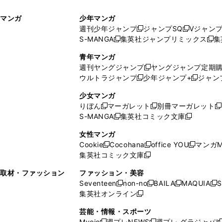
ィ
ウ
マンガ
少年マンガ
ン
ィ
週刊少年ジャンプ
ジャンプSQ
Vジャン
ド
ン
新
新
S-MANGA
集英社ジャンプリミックス
集
ウ
ド
新
し
し
新
で
ウ
し
い
い
し
青年マンガ
開
で
い
ウ
ウ
い
週刊ヤングジャンプ
ヤングジャンプ定期
新
く
開
ウ
ィ
ィ
ウ
ウルトラジャンプ
少年ジャンプ+
ジャン
新
し
新
く
ィ
ン
ン
ィ
し
い
し
ン
ド
ド
ン
少女マンガ
い
ウ
い
ド
ウ
ウ
ド
りぼん
マーガレット
別冊マーガレット
新
新
新
ウ
ィ
ウ
ウ
で
で
ウ
S-MANGA
集英社コミック文庫
し
新
し
新
ィ
ン
ィ
で
開
開
で
い
し
い
し
ン
ド
ン
女性マンガ
開
く
く
開
ウ
い
ウ
い
ド
ウ
ド
Cookie
Cocohana
office YOU
マンガM
く
く
新
新
新
ィ
ウ
ィ
ウ
ウ
で
ウ
集英社コミック文庫
し
新
し
し
ン
ィ
ン
ィ
で
開
で
い
し
い
い
ド
ン
ド
ン
取材・ファッション
ファッション・美容
開
く
開
ウ
い
ウ
ウ
ウ
ド
ウ
ド
Seventeen
non-no
BAILA
MAQUIA
S
く
く
新
新
新
新
ィ
ウ
ィ
ィ
で
ウ
で
ウ
集英社オンライン
し
新
し
し
し
ン
ィ
ン
ン
開
で
開
で
い
し
い
い
い
ド
ン
ド
ド
芸能・情報・スポーツ
く
開
く
開
ウ
い
ウ
ウ
ウ
ウ
ド
ウ
ウ
Myojo
週プレNEWS
週プレ グラジャパ!