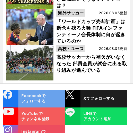
は？
海外サッカー
2026.08.05更新
「ワールドカップ売却計画」は
断念も残る火種 FIFAインファ
ンティーノ会長体制に何が起き
ているのか
高校・ユース
2026.08.05更新
高校サッカーから補欠がいなく
なった 部員全員が試合に出る取
り組みが進んでいる
cebo
X
Facebookで
Xでフォローする
ok
フォローする
uTube
LINE
YouTubeで
LINEで
チャンネル登録
アカウント追加
stagra
Instagramで