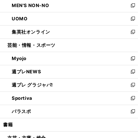
MEN'S NON-NO
く
で
ド
ィ
い
新
開
ウ
ン
ウ
し
UOMO
く
で
ド
ィ
い
新
開
ウ
ン
ウ
し
集英社オンライン
く
で
ド
ィ
い
新
開
ウ
ン
ウ
し
芸能・情報・スポーツ
く
で
ド
ィ
い
開
ウ
ン
ウ
Myojo
く
で
ド
ィ
新
開
ウ
ン
し
週プレNEWS
く
で
ド
い
新
開
ウ
ウ
し
週プレ グラジャパ!
く
で
ィ
い
新
開
ン
ウ
し
Sportiva
く
ド
ィ
い
新
ウ
ン
ウ
し
パラスポ
で
ド
ィ
い
新
開
ウ
ン
ウ
し
書籍
く
で
ド
ィ
い
開
ウ
ン
ウ
文芸・文庫・総合
く
で