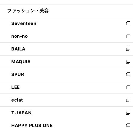
開
ウ
ン
ウ
ファッション・美容
く
で
ド
ィ
開
ウ
ン
Seventeen
く
で
ド
新
開
ウ
し
non-no
く
で
い
新
開
ウ
し
BAILA
く
ィ
い
新
ン
ウ
し
MAQUIA
ド
ィ
い
新
ウ
ン
ウ
し
SPUR
で
ド
ィ
い
新
開
ウ
ン
ウ
し
LEE
く
で
ド
ィ
い
新
開
ウ
ン
ウ
し
eclat
く
で
ド
ィ
い
新
開
ウ
ン
ウ
し
T JAPAN
く
で
ド
ィ
い
新
開
ウ
ン
ウ
し
HAPPY PLUS ONE
く
で
ド
ィ
い
新
開
ウ
ン
ウ
し