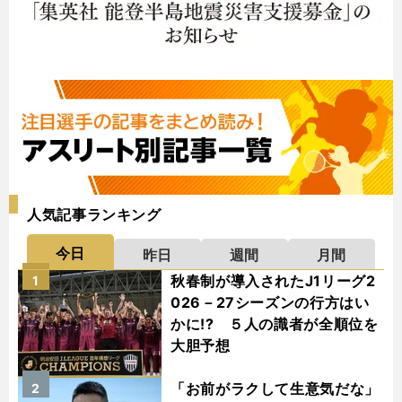
人気記事ランキング
今日
昨日
週間
月間
秋春制が導入されたJ1リーグ2
1
026－27シーズンの行方はい
かに!? ５人の識者が全順位を
大胆予想
「お前がラクして生意気だな」
2