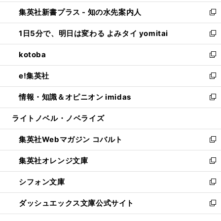
開
ン
ウ
し
集英社新書プラス - 知の水先案内人
く
ド
ィ
い
新
ウ
ン
ウ
し
1日5分で、明日は変わる よみタイ yomitai
で
ド
ィ
い
新
開
ウ
ン
ウ
し
kotoba
く
で
ド
ィ
い
新
開
ウ
ン
ウ
し
e!集英社
く
で
ド
ィ
い
新
開
ウ
ン
ウ
し
情報・知識＆オピニオン imidas
く
で
ド
ィ
い
新
開
ウ
ン
ウ
し
ライトノベル・ノベライズ
く
で
ド
ィ
い
開
ウ
ン
ウ
集英社Webマガジン コバルト
く
で
ド
ィ
新
開
ウ
ン
し
集英社オレンジ文庫
く
で
ド
い
新
開
ウ
ウ
し
シフォン文庫
く
で
ィ
い
新
開
ン
ウ
し
ダッシュエックス文庫公式サイト
く
ド
ィ
い
新
ウ
ン
ウ
し