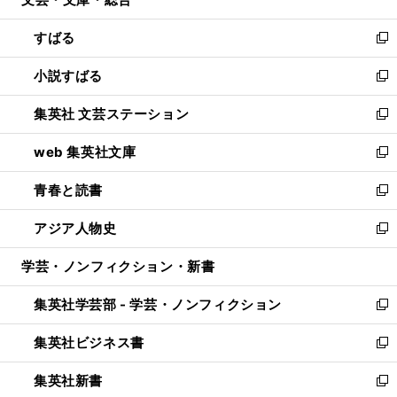
ド
ィ
開
ウ
ン
すばる
く
で
ド
新
開
ウ
し
小説すばる
く
で
い
新
開
ウ
し
集英社 文芸ステーション
く
ィ
い
新
ン
ウ
し
web 集英社文庫
ド
ィ
い
新
ウ
ン
ウ
し
青春と読書
で
ド
ィ
い
新
開
ウ
ン
ウ
し
アジア人物史
く
で
ド
ィ
い
新
開
ウ
ン
ウ
し
学芸・ノンフィクション・新書
く
で
ド
ィ
い
開
ウ
ン
ウ
集英社学芸部 - 学芸・ノンフィクション
く
で
ド
ィ
新
開
ウ
ン
し
集英社ビジネス書
く
で
ド
い
新
開
ウ
ウ
し
集英社新書
く
で
ィ
い
新