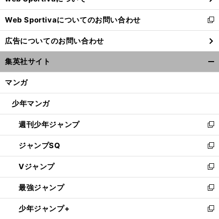
開
Web Sportivaについてのお問い合わせ
く
新
し
広告についてのお問い合わせ
い
ウ
集英社サイト
ィ
開
ン
く/
マンガ
ド
閉
ウ
じ
少年マンガ
で
る
開
週刊少年ジャンプ
く
新
し
ジャンプSQ
い
新
ウ
し
Vジャンプ
ィ
い
新
ン
ウ
し
最強ジャンプ
ド
ィ
い
新
ウ
ン
ウ
し
少年ジャンプ+
で
ド
ィ
い
新
開