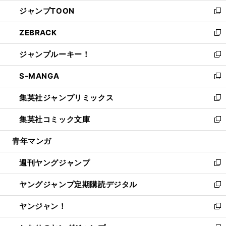
ウ
ン
ウ
し
ジャンプTOON
く
で
ド
ィ
い
新
開
ウ
ン
ウ
し
ZEBRACK
く
で
ド
ィ
い
新
開
ウ
ン
ウ
し
ジャンプルーキー！
く
で
ド
ィ
い
新
開
ウ
ン
ウ
し
S-MANGA
く
で
ド
ィ
い
新
開
ウ
ン
ウ
し
集英社ジャンプリミックス
く
で
ド
ィ
い
新
開
ウ
ン
ウ
し
集英社コミック文庫
く
で
ド
ィ
い
新
開
ウ
ン
ウ
し
青年マンガ
く
で
ド
ィ
い
開
ウ
ン
ウ
週刊ヤングジャンプ
く
で
ド
ィ
新
開
ウ
ン
し
ヤングジャンプ定期購読デジタル
く
で
ド
い
新
開
ウ
ウ
し
ヤンジャン！
く
で
ィ
い
新
開
ン
ウ
し