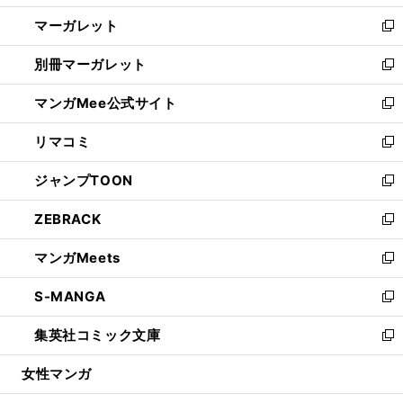
開
ウ
ン
し
マーガレット
く
で
ド
い
新
開
ウ
ウ
し
別冊マーガレット
く
で
ィ
い
新
開
ン
ウ
し
マンガMee公式サイト
く
ド
ィ
い
新
ウ
ン
ウ
し
リマコミ
で
ド
ィ
い
新
開
ウ
ン
ウ
し
ジャンプTOON
く
で
ド
ィ
い
新
開
ウ
ン
ウ
し
ZEBRACK
く
で
ド
ィ
い
新
開
ウ
ン
ウ
し
マンガMeets
く
で
ド
ィ
い
新
開
ウ
ン
ウ
し
S-MANGA
く
で
ド
ィ
い
新
開
ウ
ン
ウ
し
集英社コミック文庫
く
で
ド
ィ
い
新
開
ウ
ン
ウ
し
女性マンガ
く
で
ド
ィ
い
開
ウ
ン
ウ