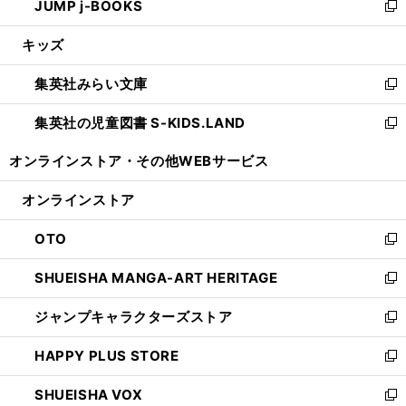
JUMP j-BOOKS
で
ド
ィ
い
新
開
ウ
ン
ウ
し
キッズ
く
で
ド
ィ
い
開
ウ
ン
ウ
集英社みらい文庫
く
で
ド
ィ
新
開
ウ
ン
し
集英社の児童図書 S-KIDS.LAND
く
で
ド
い
新
開
ウ
ウ
し
オンラインストア・
その他WEBサービス
く
で
ィ
い
開
ン
ウ
オンラインストア
く
ド
ィ
ウ
ン
OTO
で
ド
新
開
ウ
し
SHUEISHA MANGA-ART HERITAGE
く
で
い
新
開
ウ
し
ジャンプキャラクターズストア
く
ィ
い
新
ン
ウ
し
HAPPY PLUS STORE
ド
ィ
い
新
ウ
ン
ウ
し
SHUEISHA VOX
で
ド
ィ
い
新