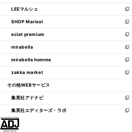
開
ウ
ン
ウ
し
LEEマルシェ
く
で
ド
ィ
い
新
開
ウ
ン
ウ
し
SHOP Marisol
く
で
ド
ィ
い
新
開
ウ
ン
ウ
し
eclat premium
く
で
ド
ィ
い
新
開
ウ
ン
ウ
し
mirabella
く
で
ド
ィ
い
新
開
ウ
ン
ウ
し
mirabella homme
く
で
ド
ィ
い
新
開
ウ
ン
ウ
し
zakka market
く
で
ド
ィ
い
新
開
ウ
ン
ウ
し
その他WEBサービス
く
で
ド
ィ
い
開
ウ
ン
ウ
集英社アドナビ
く
で
ド
ィ
新
開
ウ
ン
し
集英社エディターズ・ラボ
く
で
ド
い
新
開
ウ
ウ
し
く
で
ィ
い
開
ン
ウ