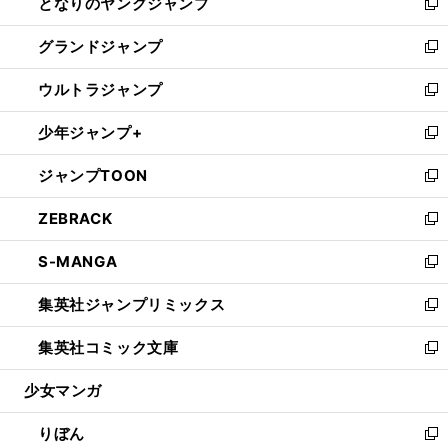
となりのヤングジャンプ
く
ド
ィ
い
新
ウ
ン
ウ
し
グランドジャンプ
で
ド
ィ
い
新
開
ウ
ン
ウ
し
ウルトラジャンプ
く
で
ド
ィ
い
新
開
ウ
ン
ウ
し
少年ジャンプ+
く
で
ド
ィ
い
新
開
ウ
ン
ウ
し
ジャンプTOON
く
で
ド
ィ
い
新
開
ウ
ン
ウ
し
ZEBRACK
く
で
ド
ィ
い
新
開
ウ
ン
ウ
し
S-MANGA
く
で
ド
ィ
い
新
開
ウ
ン
ウ
し
集英社ジャンプリミックス
く
で
ド
ィ
い
新
開
ウ
ン
ウ
し
集英社コミック文庫
く
で
ド
ィ
い
新
開
ウ
ン
ウ
し
少女マンガ
く
で
ド
ィ
い
開
ウ
ン
ウ
りぼん
く
で
ド
ィ
新