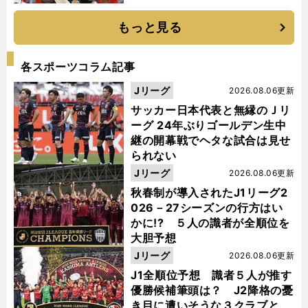
もっと見る
各スポーツコラム記事
Jリーグ
2026.08.06更新
サッカー日本代表と無縁のＪリ
ーグ 24年ぶりゴールデン生中
継の開幕戦でヘタな試合は見せ
られない
Jリーグ
2026.08.06更新
秋春制が導入されたJ1リーグ2
026－27シーズンの行方はい
かに!? ５人の識者が全順位を
大胆予想
Jリーグ
2026.08.06更新
J1全順位予想 識者５人が推す
優勝候補筆頭は？ J2降格の憂
き目に遭いそうな３クラブと