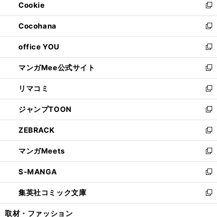
Cookie
く
で
ド
ィ
新
開
ウ
ン
し
Cocohana
く
で
ド
い
新
開
ウ
ウ
し
office YOU
く
で
ィ
い
新
開
ン
ウ
し
マンガMee公式サイト
く
ド
ィ
い
新
ウ
ン
ウ
し
リマコミ
で
ド
ィ
い
新
開
ウ
ン
ウ
し
ジャンプTOON
く
で
ド
ィ
い
新
開
ウ
ン
ウ
し
ZEBRACK
く
で
ド
ィ
い
新
開
ウ
ン
ウ
し
マンガMeets
く
で
ド
ィ
い
新
開
ウ
ン
ウ
し
S-MANGA
く
で
ド
ィ
い
新
開
ウ
ン
ウ
し
集英社コミック文庫
く
で
ド
ィ
い
新
開
ウ
ン
ウ
し
取材・ファッション
く
で
ド
ィ
い