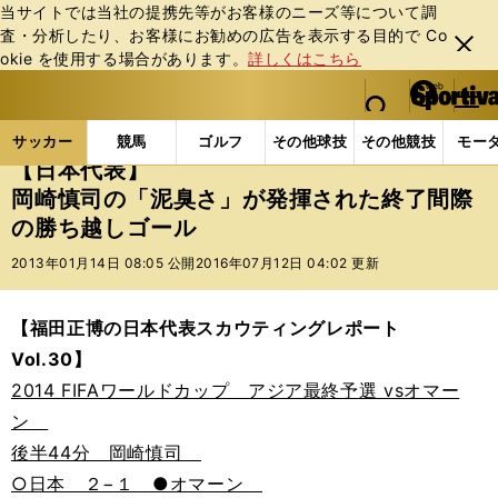
当サイトでは当社の提携先等がお客様のニーズ等について調
査・分析したり、お客様にお勧めの広告を表⽰する⽬的で Co
閉じ
okie を使⽤する場合があります。
詳しくはこちら
る
マイペ
web Sportiva (webスポルティーバ)
検索
メニュ
we
ー
サッカーの記事一覧
Jリーグ他
福田正博
【日本
b
ジ
サッカー
競馬
ゴルフ
その他球技
その他競技
モー
ス
【日本代表】
ポ
岡崎慎司の「泥臭さ」が発揮された終了間際
ル
の勝ち越しゴール
テ
ィ
2013年01月14日 08:05 公開
2016年07月12日 04:02 更新
ー
バ
【福田正博の日本代表スカウティングレポート
Vol.30】
2014 FIFAワールドカップ アジア最終予選 vsオマー
ン
後半44分 岡崎慎司
○日本 ２−１ ●オマーン