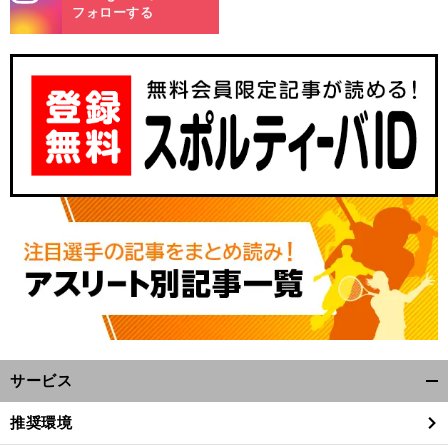
m
フォローする
】
、
、
【
日
】
？
両
」
本代表
監督の意図は
ザックジャパンの「
SBのバランス
を考える
サービス
開
く/
推奨環境
閉