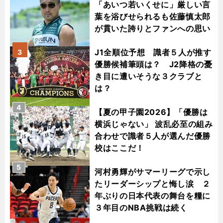
「あいつ若いくせに」厳しい言
葉を浴びせられるも佐藤慎太郎
が貫いた誇りとファンへの思い
J1全順位予想 識者５人が推す
3
優勝候補筆頭は？ J2降格の憂
き目に遭いそうな３クラブと
は？
4
【夏の甲子園2026】「優勝は
横浜じゃない」 波乱必至の組み
合わせで識者５人が選んだ優勝
校はここだ！
5
河村勇輝がサマーリーグで示し
たリーダーシップと悔し涙 ２
年ぶりの日本代表の舞台を糧に
３年目のNBA挑戦は続く