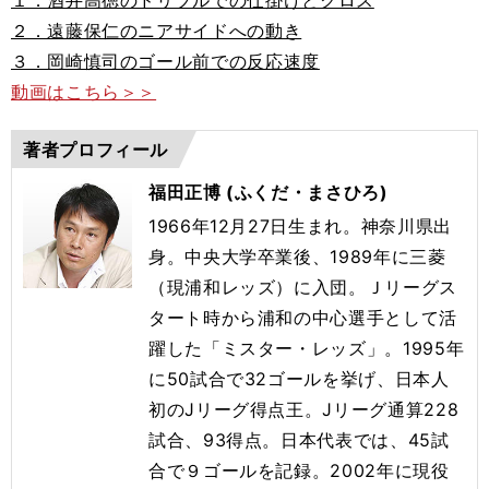
２．遠藤保仁のニアサイドへの動き
３．岡崎慎司のゴール前での反応速度
動画はこちら＞＞
著者プロフィール
福田正博 (ふくだ・まさひろ)
1966年12月27日生まれ。神奈川県出
身。中央大学卒業後、1989年に三菱
（現浦和レッズ）に入団。Ｊリーグス
タート時から浦和の中心選手として活
躍した「ミスター・レッズ」。1995年
に50試合で32ゴールを挙げ、日本人
初のJリーグ得点王。Jリーグ通算228
試合、93得点。日本代表では、45試
合で９ゴールを記録。2002年に現役