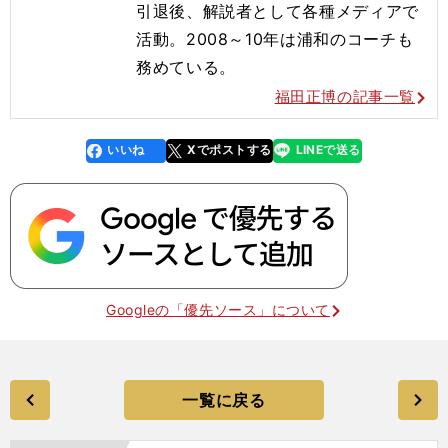
引退後、解説者として各種メディアで
活動。2008～10年は浦和のコーチも
務めている。
福田正博の記事一覧
いいね
Xでポストする
LINEで送る
line
faceboo
x
k
Googleの「優先ソース」について
一覧に戻る