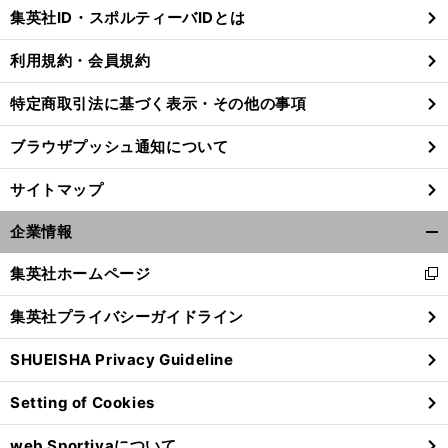
じ
集英社ID・スポルティーバIDとは
る
利用規約・会員規約
特定商取引法に基づく表示・その他の事項
ブラウザプッシュ通知について
サイトマップ
企業情報
開
く/
集英社ホームページ
新
閉
し
じ
集英社プライバシーガイドライン
い
る
ウ
SHUEISHA Privacy Guideline
ィ
ン
Setting of Cookies
ド
ウ
web Sportivaについて
で