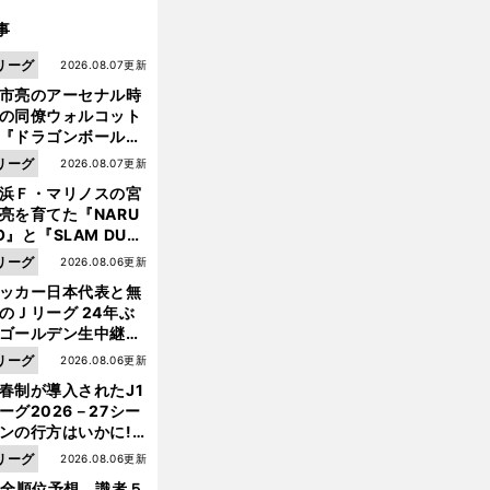
事
リーグ
2026.08.07更新
市亮のアーセナル時
の同僚ウォルコット
『ドラゴンボール』
大好き ポドルスキは
リーグ
2026.08.07更新
向小次郎に憧れてい
浜Ｆ・マリノスの宮
亮を育てた『NARU
O』と『SLAM DUN
』 中京大中京の同
リーグ
2026.08.06更新
生・木原龍一は"ジ
ッカー日本代表と無
ンプ係"だった
のＪリーグ 24年ぶ
ゴールデン生中継の
幕戦でヘタな試合は
リーグ
2026.08.06更新
せられない
春制が導入されたJ1
ーグ2026－27シー
ンの行方はいかに!?
５人の識者が全順位
リーグ
2026.08.06更新
大胆予想
1全順位予想 識者５