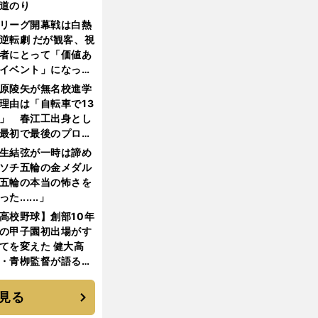
道のり
リーグ開幕戦は白熱
逆転劇 だが観客、視
者にとって「価値あ
イベント」になって
たか
原陵矢が無名校進学
理由は「自転車で13
」 春江工出身とし
最初で最後のプロ野
選手となった
生結弦が一時は諦め
ソチ五輪の金メダル
五輪の本当の怖さを
った......」
高校野球】創部10年
の甲子園初出場がす
てを変えた 健大高
・青栁監督が語る
機動破壊」はこうし
生まれた
見る