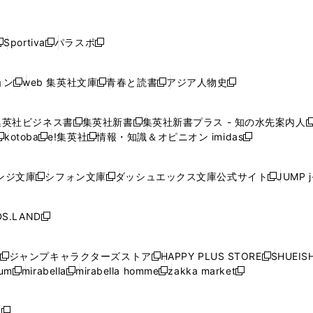
し
し
し
し
し
ン
ン
ン
ン
開
開
開
開
開
い
い
い
い
い
ド
ド
ド
ド
く
く
く
く
く
ウ
ウ
ウ
ウ
ウ
ウ
ウ
ウ
ウ
Sportiva
パラスポ
新
新
ィ
ィ
ィ
ィ
ィ
で
で
で
で
し
し
し
ン
ン
ン
ン
ン
開
開
開
開
い
い
い
ド
ド
ド
ド
ド
ョン
web 集英社文庫
青春と読書
アジア人物史
く
く
く
く
新
新
新
新
ウ
ウ
ウ
ウ
ウ
ウ
ウ
ウ
し
し
し
し
ィ
ィ
ィ
で
で
で
で
で
い
い
い
い
ン
ン
ン
集英社ビジネス書
集英社新書
集英社新書プラス - 知の水先案内人
開
開
開
開
開
新
新
新
ウ
ウ
ウ
ウ
ド
ド
ド
kotoba
e!集英社
情報・知識＆オピニオン imidas
く
く
く
く
く
新
し
新
し
新
ィ
ィ
ィ
ィ
ウ
ウ
ウ
し
し
い
し
い
し
ン
ン
ン
ン
で
で
で
い
い
ウ
い
ウ
い
ド
ド
ド
ド
ンジ文庫
シフォン文庫
ダッシュエックス文庫公式サイト
JUMP 
開
開
開
新
新
新
ウ
ウ
ィ
ウ
ィ
ウ
ウ
ウ
ウ
ウ
く
く
く
し
し
し
ィ
ィ
ン
ィ
ン
ィ
で
で
で
で
い
い
い
ン
ン
ド
ン
ド
ン
S.LAND
開
開
開
開
新
ウ
ウ
ウ
ド
ド
ウ
ド
ウ
ド
く
く
く
く
し
ィ
ィ
ィ
ウ
ウ
で
ウ
で
ウ
い
ン
ン
ン
ジャンプキャラクターズストア
HAPPY PLUS STORE
SHUEIS
で
で
開
で
開
で
新
新
新
ウ
ド
ド
ド
ium
mirabella
mirabella homme
zakka market
開
開
く
開
く
開
し
新
新
新
し
新
し
ィ
ウ
ウ
ウ
く
く
く
く
い
し
し
い
し
し
い
ン
で
で
で
ウ
い
い
ウ
い
い
ウ
ド
ボ
開
開
開