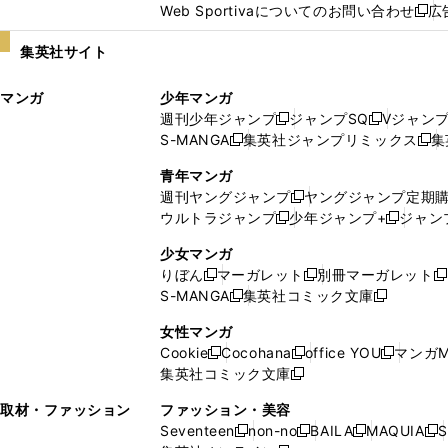
Web Sportivaについてのお問い合わせ
広
し
新
い
し
集英社サイト
ウ
い
ィ
ウ
マンガ
少年マンガ
ン
ィ
週刊少年ジャンプ
ジャンプSQ
Vジャン
ド
ン
新
新
S-MANGA
集英社ジャンプリミックス
集
ウ
ド
新
し
し
新
で
ウ
し
い
い
し
青年マンガ
開
で
い
ウ
ウ
い
週刊ヤングジャンプ
ヤングジャンプ定期
新
く
開
ウ
ィ
ィ
ウ
ウルトラジャンプ
少年ジャンプ+
ジャン
新
し
新
く
ィ
ン
ン
ィ
し
い
し
ン
ド
ド
ン
少女マンガ
い
ウ
い
ド
ウ
ウ
ド
りぼん
マーガレット
別冊マーガレット
新
新
新
ウ
ィ
ウ
ウ
で
で
ウ
S-MANGA
集英社コミック文庫
し
新
し
新
ィ
ン
ィ
で
開
開
で
い
し
い
し
ン
ド
ン
女性マンガ
開
く
く
開
ウ
い
ウ
い
ド
ウ
ド
Cookie
Cocohana
office YOU
マンガM
く
く
新
新
新
ィ
ウ
ィ
ウ
ウ
で
ウ
集英社コミック文庫
し
新
し
し
ン
ィ
ン
ィ
で
開
で
い
し
い
い
ド
ン
ド
ン
取材・ファッション
ファッション・美容
開
く
開
ウ
い
ウ
ウ
ウ
ド
ウ
ド
Seventeen
non-no
BAILA
MAQUIA
S
く
く
新
新
新
新
ィ
ウ
ィ
ィ
で
ウ
で
ウ