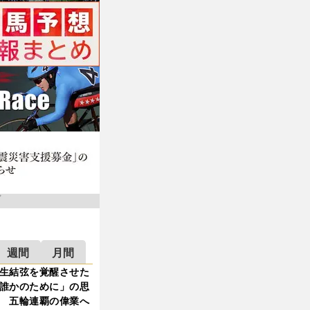
週間
月間
生結弦を覚醒させた
誰かのために」の思
 五輪連覇の偉業へ