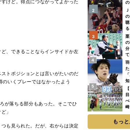
ですけど。得点につながってよかった
の
Ｊ
2
の
聴
る
い
栗
3
の
分
けど、できることならインサイドか左
て
4
球
羽
た
ストポジションとは言いがたいのだ
「
知
得のいくプレーではなかったよう
5
【
目
べ
ところが落ちる部分もあった。そこでひ
崎
けど」
「
て
もっと
つも見られた。だが、右からは決定