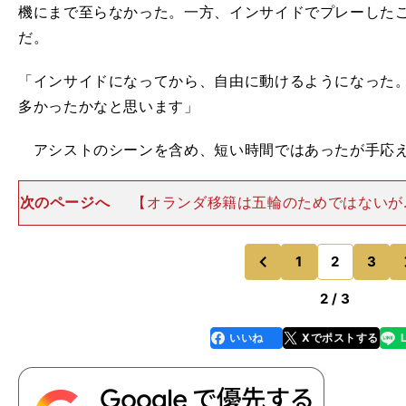
機にまで至らなかった。一方、インサイドでプレーした
だ。
「インサイドになってから、自由に動けるようになった
多かったかなと思います」
アシストのシーンを含め、短い時間ではあったが手応
次のページへ
【オランダ移籍は五輪のためではないが.
督は「まだ（発表まで）1カ月近くある」とし、アメリ
属先で選手たちの奮起を促す。だが、Jリーグ組には試
海外組はこれから
1
2
3
のページへ
のページへ
前
2 / 3
いいね
Xでポストする
line
faceboo
x
k