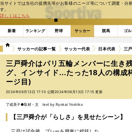
当サイトでは当社の提携先等がお客様のニーズ等について調査・分析し
web Sportiva (webスポルティーバ)
す。
詳しくはこちら
新着
ランキング
野球
サッカー
競馬
ゴル
we
サッカーの記事一覧
サッカー代表
日本代表
三戸
b
ス
三戸舜介はパリ五輪メンバーに生き
ポ
ル
グ、インサイド...たった18人の構成
テ
ージ目)
ィ
ー
2024年06月13日 17:10 公開
2024年06月13日 17:15 更新
バ
了戒美子●取材・文 text by Ryokai Yoshiko
【三戸舜介が「らしさ」を見せたシーン】
三戸は試合後、プレーを簡単に総括した。