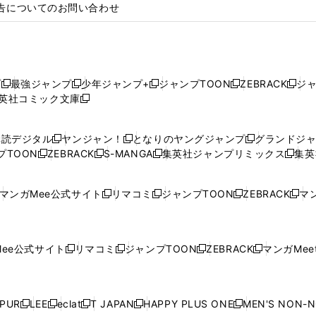
告についてのお問い合わせ
プ
最強ジャンプ
少年ジャンプ+
ジャンプTOON
ZEBRACK
ジ
新
新
新
新
新
英社コミック文庫
し
新
し
し
し
し
い
い
し
い
い
い
ウ
ウ
い
ウ
ウ
ウ
購読デジタル
ヤンジャン！
となりのヤングジャンプ
グランドジ
新
新
新
ィ
ィ
ウ
ィ
ィ
ィ
プTOON
ZEBRACK
S-MANGA
集英社ジャンプリミックス
集英
新
し
新
し
新
し
新
ン
ン
ィ
ン
ン
ン
し
い
し
い
し
い
し
ド
ド
ン
ド
ド
ド
い
ウ
い
ウ
い
ウ
い
ウ
ウ
ド
ウ
ウ
ウ
マンガMee公式サイト
リマコミ
ジャンプTOON
ZEBRACK
マン
新
新
新
新
ウ
ィ
ウ
ィ
ウ
ィ
ウ
で
で
ウ
で
で
で
し
し
し
し
し
ィ
ン
ィ
ン
ィ
ン
ィ
開
開
で
開
開
開
い
い
い
い
い
ン
ド
ン
ド
ン
ド
ン
く
く
開
く
く
く
ウ
ウ
ウ
ウ
ウ
ド
ウ
ド
ウ
ド
ウ
ド
ee公式サイト
リマコミ
ジャンプTOON
ZEBRACK
マンガMeet
く
新
新
新
新
ィ
ィ
ィ
ィ
ィ
ウ
で
ウ
で
ウ
で
ウ
し
し
し
し
ン
ン
ン
ン
ン
で
開
で
開
で
開
で
い
い
い
い
ド
ド
ド
ド
ド
開
く
開
く
開
く
開
ウ
ウ
ウ
ウ
ウ
ウ
ウ
ウ
ウ
PUR
LEE
eclat
T JAPAN
HAPPY PLUS ONE
MEN'S NON-
く
く
く
く
新
新
新
新
新
ィ
ィ
ィ
ィ
で
で
で
で
で