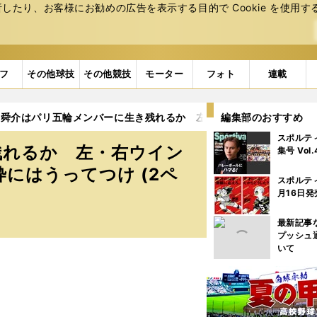
たり、お客様にお勧めの広告を表⽰する⽬的で Cookie を使⽤す
フ
その他球技
その他競技
モーター
フォト
連載
舜介はパリ五輪メンバーに生き残れるか 左・右ウイング、インサイド
編集部のおすすめ
スポルテ
残れるか 左・右ウイン
集号 Vol
枠にはうってつけ (2ペ
スポルテ
月16日発
最新記事
プッシュ
いて