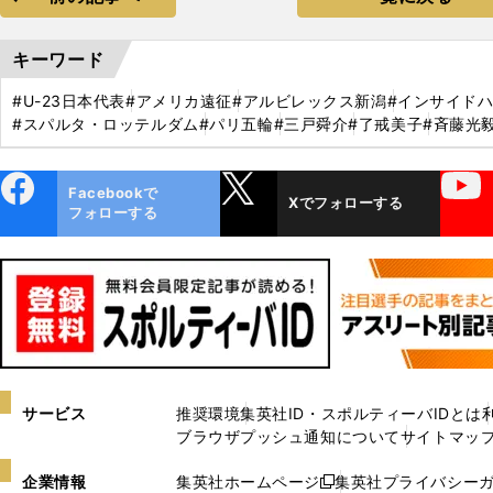
キーワード
#U-23日本代表
#アメリカ遠征
#アルビレックス新潟
#インサイド
#スパルタ・ロッテルダム
#パリ五輪
#三戸舜介
#了戒美子
#斉藤光
ebo
X
YouTube
Facebookで
Xでフォローする
ok
フォローする
サービス
推奨環境
集英社ID・スポルティーバIDとは
ブラウザプッシュ通知について
サイトマッ
企業情報
集英社ホームページ
集英社プライバシー
新