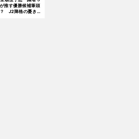
が推す優勝候補筆頭
？ J2降格の憂き目
遭いそうな３クラブ
は？
前
へ