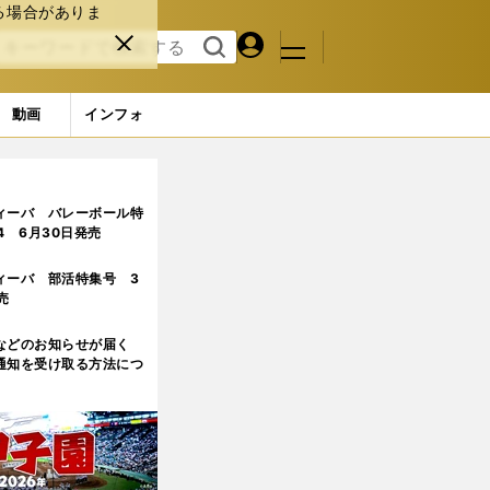
る場合がありま
マイペ
閉じ
検索
メニュ
ー
る
す
ジ
る
動画
インフォ
...たった18人の構成枠にはうってつけ
2ページ目
ィーバ バレーボール特
.4 6月30日発売
ィーバ 部活特集号 3
売
などのお知らせが届く
通知を受け取る方法につ