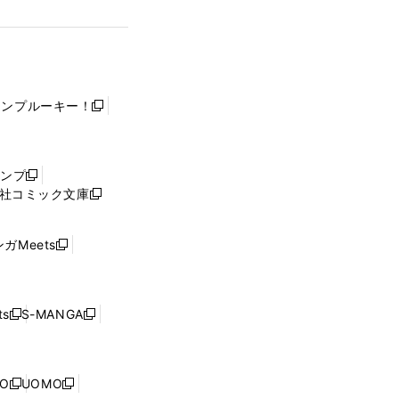
ャンプルーキー！
新
し
い
ウ
ャンプ
新
ィ
社コミック文庫
し
新
ン
い
し
ド
ウ
い
ウ
ガMeets
新
ィ
ウ
で
し
ン
ィ
開
い
ド
ン
く
ウ
ウ
ド
s
S-MANGA
新
新
ィ
で
ウ
し
し
ン
開
で
い
い
ド
く
開
ウ
ウ
ウ
NO
UOMO
く
新
新
ィ
ィ
で