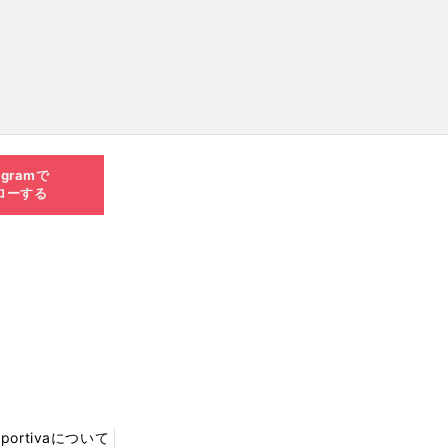
agramで
ローする
Sportivaについて