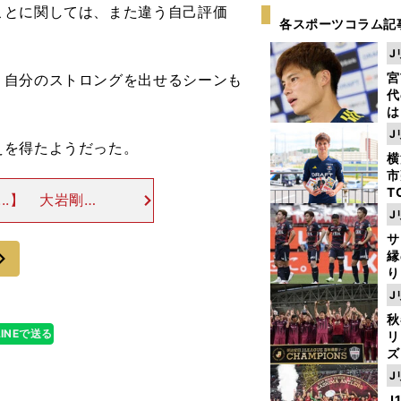
ことに関しては、また違う自己評価
各スポーツコラム記
J
宮
。自分のストロングを出せるシーンも
代
は
が
J
日
えを得たようだった。
横
た
市
T
..】 大岩剛監
K
J
カから戻った所
級
合がある一方、
サ
ャ
次
縁
り
開
J
見
秋
LINEで送る
リ
ズ
J
を
J