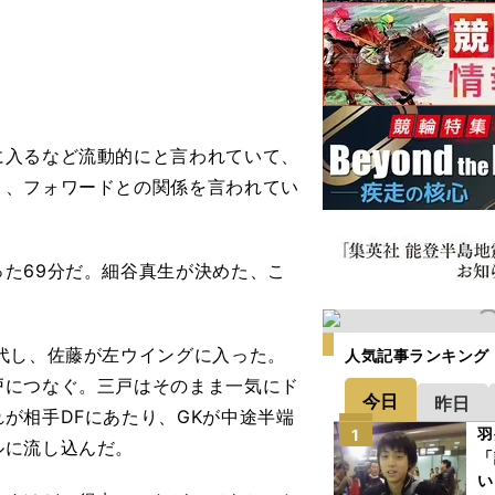
。
に入るなど流動的にと言われていて、
り、フォワードとの関係を言われてい
た69分だ。細谷真生が決めた、こ
代し、佐藤が左ウイングに入った。
人気記事ランキング
戸につなぐ。三戸はそのまま一気にド
今日
昨日
が相手DFにあたり、GKが中途半端
羽
1
ルに流し込んだ。
「
い