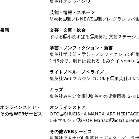
集英社オンライン
し
新
し
し
し
ン
ィ
ン
ン
開
で
開
で
い
し
い
い
い
ド
ン
ド
ド
芸能・情報・スポーツ
く
開
く
開
ウ
い
ウ
ウ
ウ
ウ
ド
ウ
ウ
Myojo
週プレNEWS
週プレ グラジャパ!
く
く
新
新
新
ィ
ウ
ィ
ィ
ィ
で
ウ
で
で
し
し
ン
ィ
ン
ン
ン
書籍
文芸・文庫・総合
開
で
開
開
い
い
ド
ン
ド
ド
ド
すばる
小説すばる
集英社 文芸ステーシ
く
開
く
く
新
新
ウ
ウ
ウ
ド
ウ
ウ
ウ
く
し
し
ィ
ィ
学芸・ノンフィクション・新書
で
ウ
で
で
で
い
い
ン
ン
集英社学芸部 - 学芸・ノンフィクション
開
で
開
開
開
新
ウ
ウ
ド
ド
1日5分で、明日は変わる よみタイ yomitai
く
開
く
く
く
し
新
ィ
ィ
ウ
ウ
く
い
ン
ン
ライトノベル・ノベライズ
で
で
ウ
ド
ド
集英社Webマガジン コバルト
集英社オレ
開
開
新
ィ
ウ
ウ
く
く
し
ン
キッズ
で
で
い
ド
集英社みらい文庫
集英社の児童図書 S-KID
開
開
新
ウ
ウ
く
く
し
ィ
オンラインストア・
オンラインストア
で
い
ン
その他WEBサービス
OTO
SHUEISHA MANGA-ART HERITAGE
開
新
ウ
ド
LEEマルシェ
SHOP Marisol
eclat prem
く
し
新
新
ィ
ウ
い
し
し
ン
その他WEBサービス
で
ウ
い
い
ド
集英社アドナビ
集英社エディターズ・ラ
開