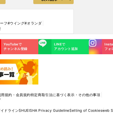
ハーフ
#ウイング
#オランダ
毅
Instagra
LINE
YouTubeで
LINEで
Inst
m
チャンネル登録
アカウント追加
フォ
利用規約・会員規約
特定商取引法に基づく表示・その他の事項
プ
ガイドライン
SHUEISHA Privacy Guideline
Setting of Cookies
web 