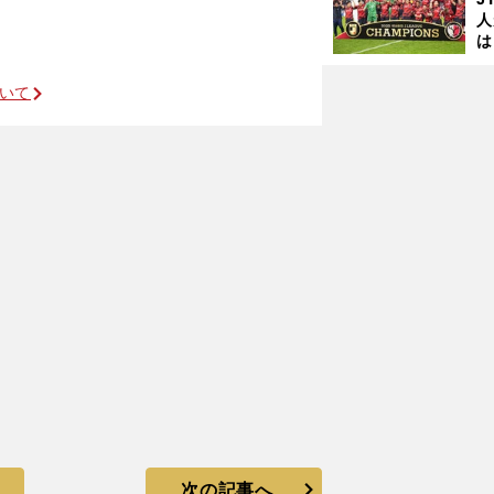
人
は
に
と
ついて
次の記事へ