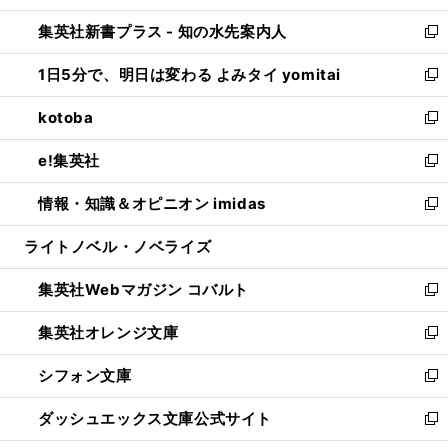
開
ン
ウ
し
集英社新書プラス - 知の水先案内人
く
ド
ィ
い
新
ウ
ン
ウ
し
1日5分で、明日は変わる よみタイ yomitai
で
ド
ィ
い
新
開
ウ
ン
ウ
し
kotoba
く
で
ド
ィ
い
新
開
ウ
ン
ウ
し
e!集英社
く
で
ド
ィ
い
新
開
ウ
ン
ウ
し
情報・知識＆オピニオン imidas
く
で
ド
ィ
い
新
開
ウ
ン
ウ
し
ライトノベル・ノベライズ
く
で
ド
ィ
い
開
ウ
ン
ウ
集英社Webマガジン コバルト
く
で
ド
ィ
新
開
ウ
ン
し
集英社オレンジ文庫
く
で
ド
い
新
開
ウ
ウ
し
シフォン文庫
く
で
ィ
い
新
開
ン
ウ
し
ダッシュエックス文庫公式サイト
く
ド
ィ
い
新
ウ
ン
ウ
し