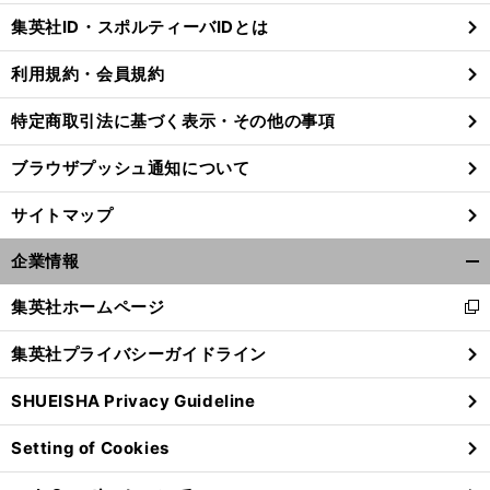
じ
集英社ID・スポルティーバIDとは
る
利用規約・会員規約
特定商取引法に基づく表示・その他の事項
前
へ
ブラウザプッシュ通知について
サイトマップ
企業情報
開
く/
集英社ホームページ
新
閉
し
じ
集英社プライバシーガイドライン
い
る
ウ
SHUEISHA Privacy Guideline
ィ
ン
Setting of Cookies
ド
ウ