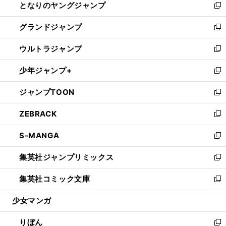
となりのヤングジャンプ
く
ド
ィ
い
新
ウ
ン
ウ
し
グランドジャンプ
で
ド
ィ
い
新
開
ウ
ン
ウ
し
ウルトラジャンプ
く
で
ド
ィ
い
新
開
ウ
ン
ウ
し
少年ジャンプ+
く
で
ド
ィ
い
新
開
ウ
ン
ウ
し
ジャンプTOON
く
で
ド
ィ
い
新
開
ウ
ン
ウ
し
ZEBRACK
く
で
ド
ィ
い
新
開
ウ
ン
ウ
し
S-MANGA
く
で
ド
ィ
い
新
開
ウ
ン
ウ
し
集英社ジャンプリミックス
く
で
ド
ィ
い
新
開
ウ
ン
ウ
し
集英社コミック文庫
く
で
ド
ィ
い
新
開
ウ
ン
ウ
し
少女マンガ
く
で
ド
ィ
い
開
ウ
ン
ウ
りぼん
く
で
ド
ィ
新