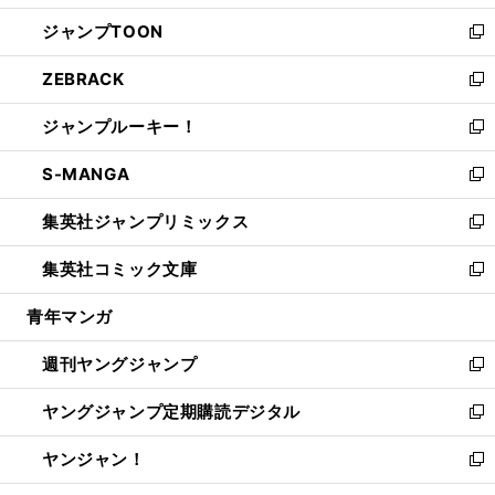
開
ウ
ン
ウ
し
ジャンプTOON
く
で
ド
ィ
い
新
開
ウ
ン
ウ
し
ZEBRACK
く
で
ド
ィ
い
新
開
ウ
ン
ウ
し
ジャンプルーキー！
く
で
ド
ィ
い
新
開
ウ
ン
ウ
し
S-MANGA
く
で
ド
ィ
い
新
開
ウ
ン
ウ
し
集英社ジャンプリミックス
く
で
ド
ィ
い
新
開
ウ
ン
ウ
し
集英社コミック文庫
く
で
ド
ィ
い
新
開
ウ
ン
ウ
し
青年マンガ
く
で
ド
ィ
い
開
ウ
ン
ウ
週刊ヤングジャンプ
く
で
ド
ィ
新
開
ウ
ン
し
ヤングジャンプ定期購読デジタル
く
で
ド
い
新
開
ウ
ウ
し
ヤンジャン！
く
で
ィ
い
新
開
ン
ウ
し