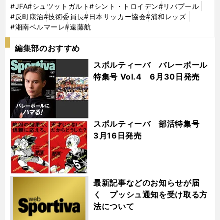
#JFA
#シュツットガルト
#シント・トロイデン
#リバプール
#反町康治
#技術委員長
#日本サッカー協会
#浦和レッズ
#湘南ベルマーレ
#遠藤航
編集部のおすすめ
スポルティーバ バレーボール
特集号 Vol.4 6月30日発売
スポルティーバ 部活特集号
3月16日発売
最新記事などのお知らせが届
く プッシュ通知を受け取る方
法について