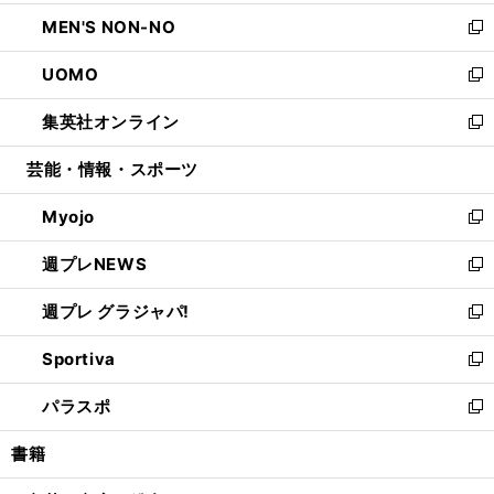
開
ウ
ン
ウ
し
MEN'S NON-NO
く
で
ド
ィ
い
新
開
ウ
ン
ウ
し
UOMO
く
で
ド
ィ
い
新
開
ウ
ン
ウ
し
集英社オンライン
く
で
ド
ィ
い
新
開
ウ
ン
ウ
し
芸能・情報・スポーツ
く
で
ド
ィ
い
開
ウ
ン
ウ
Myojo
く
で
ド
ィ
新
開
ウ
ン
し
週プレNEWS
く
で
ド
い
新
開
ウ
ウ
し
週プレ グラジャパ!
く
で
ィ
い
新
開
ン
ウ
し
Sportiva
く
ド
ィ
い
新
ウ
ン
ウ
し
パラスポ
で
ド
ィ
い
新
開
ウ
ン
ウ
し
書籍
く
で
ド
ィ
い
開
ウ
ン
ウ