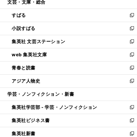
文芸・文庫・総合
く
で
ド
ィ
開
ウ
ン
すばる
く
で
ド
新
開
ウ
し
小説すばる
く
で
い
新
開
ウ
し
集英社 文芸ステーション
く
ィ
い
新
ン
ウ
し
web 集英社文庫
ド
ィ
い
新
ウ
ン
ウ
し
青春と読書
で
ド
ィ
い
新
開
ウ
ン
ウ
し
アジア人物史
く
で
ド
ィ
い
新
開
ウ
ン
ウ
し
学芸・ノンフィクション・新書
く
で
ド
ィ
い
開
ウ
ン
ウ
集英社学芸部 - 学芸・ノンフィクション
く
で
ド
ィ
新
開
ウ
ン
し
集英社ビジネス書
く
で
ド
い
新
開
ウ
ウ
し
集英社新書
く
で
ィ
い
新