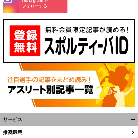
Instagramで
m
フォローする
サービス
開
く/
推奨環境
閉