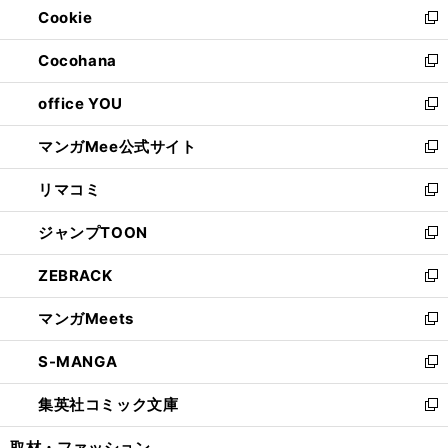
Cookie
く
で
ド
ィ
新
開
ウ
ン
し
Cocohana
く
で
ド
い
新
開
ウ
ウ
し
office YOU
く
で
ィ
い
新
開
ン
ウ
し
マンガMee公式サイト
く
ド
ィ
い
新
ウ
ン
ウ
し
リマコミ
で
ド
ィ
い
新
開
ウ
ン
ウ
し
ジャンプTOON
く
で
ド
ィ
い
新
開
ウ
ン
ウ
し
ZEBRACK
く
で
ド
ィ
い
新
開
ウ
ン
ウ
し
マンガMeets
く
で
ド
ィ
い
新
開
ウ
ン
ウ
し
S-MANGA
く
で
ド
ィ
い
新
開
ウ
ン
ウ
し
集英社コミック文庫
く
で
ド
ィ
い
新
開
ウ
ン
ウ
し
取材・ファッション
く
で