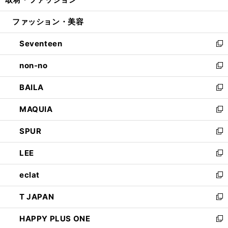
ド
ィ
い
開
ウ
ン
ウ
ファッション・美容
く
で
ド
ィ
開
ウ
ン
Seventeen
く
で
ド
新
開
ウ
し
non-no
く
で
い
新
開
ウ
し
BAILA
く
ィ
い
新
ン
ウ
し
MAQUIA
ド
ィ
い
新
ウ
ン
ウ
し
SPUR
で
ド
ィ
い
新
開
ウ
ン
ウ
し
LEE
く
で
ド
ィ
い
新
開
ウ
ン
ウ
し
eclat
く
で
ド
ィ
い
新
開
ウ
ン
ウ
し
T JAPAN
く
で
ド
ィ
い
新
開
ウ
ン
ウ
し
HAPPY PLUS ONE
く
で
ド
ィ
い
新