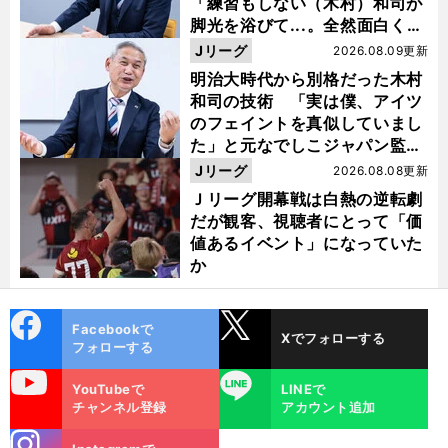
「練習もしない（木村）和司が
脚光を浴びて...。全然面白くな
い４年間でした」
Jリーグ
2026.08.09更新
明治大時代から別格だった木村
和司の技術 「実は僕、アイツ
のフェイントを真似していまし
た」と元なでしこジャパン監
督・佐々木則夫
Jリーグ
2026.08.08更新
Ｊリーグ開幕戦は白熱の逆転劇
だが観客、視聴者にとって「価
値あるイベント」になっていた
か
cebo
X
Facebookで
Xでフォローする
ok
フォローする
uTube
LINE
YouTubeで
LINEで
チャンネル登録
アカウント追加
stagra