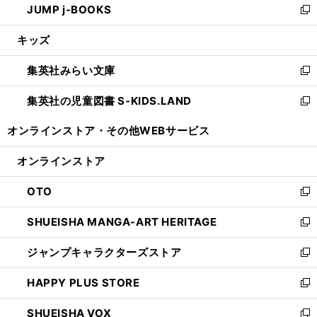
JUMP j-BOOKS
で
ド
ィ
い
新
開
ウ
ン
ウ
し
キッズ
く
で
ド
ィ
い
開
ウ
ン
ウ
集英社みらい文庫
く
で
ド
ィ
新
開
ウ
ン
し
集英社の児童図書 S-KIDS.LAND
く
で
ド
い
新
開
ウ
ウ
し
オンラインストア・
その他WEBサービス
く
で
ィ
い
開
ン
ウ
オンラインストア
く
ド
ィ
ウ
ン
OTO
で
ド
新
開
ウ
し
SHUEISHA MANGA-ART HERITAGE
く
で
い
新
開
ウ
し
ジャンプキャラクターズストア
く
ィ
い
新
ン
ウ
し
HAPPY PLUS STORE
ド
ィ
い
新
ウ
ン
ウ
し
SHUEISHA VOX
で
ド
ィ
い
新