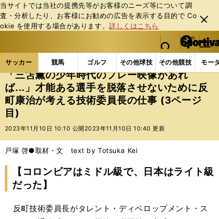
当サイトでは当社の提携先等がお客様のニーズ等について調
査・分析したり、お客様にお勧めの広告を表⽰する⽬的で Co
閉じ
okie を使⽤する場合があります。
詳しくはこちら
る
マイペ
web Sportiva (webスポルティーバ)
検索
メニュ
we
ー
サッカーの記事一覧
サッカー代表
日本代表
「三
b
ジ
サッカー
競馬
ゴルフ
その他球技
その他競技
モー
ス
「三笘薫の少年時代のプレー映像があれ
ポ
ば...」才能ある選手を脱落させないために反
ル
町康治が考える技術委員長の仕事 (3ページ
テ
ィ
目)
ー
2023年11月10日 10:10 公開
2023年11月10日 10:40 更新
バ
戸塚 啓●取材・文 text by Totsuka Kei
【コロンビアはミドル級で、日本はライト級
だった】
反町技術委員長がタレント・ディベロップメント・ス