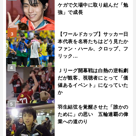
ケガで欠場中に取り組んだ「勉
強」で成長
【ワールドカップ】サッカー日
3
本代表を名将たちはどう見たか
ファン・ハール、クロップ、フ
リック...
4
Ｊリーグ開幕戦は白熱の逆転劇
だが観客、視聴者にとって「価
値あるイベント」になっていた
か
5
羽生結弦を覚醒させた「誰かの
ために」の思い 五輪連覇の偉
業への道のり