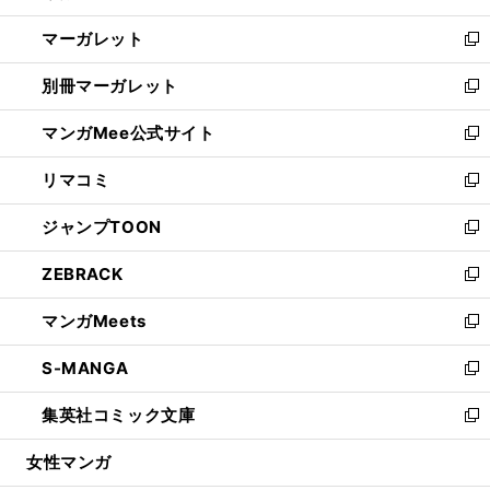
開
ウ
ン
し
マーガレット
く
で
ド
い
新
開
ウ
ウ
し
別冊マーガレット
く
で
ィ
い
新
開
ン
ウ
し
マンガMee公式サイト
く
ド
ィ
い
新
ウ
ン
ウ
し
リマコミ
で
ド
ィ
い
新
開
ウ
ン
ウ
し
ジャンプTOON
く
で
ド
ィ
い
新
開
ウ
ン
ウ
し
ZEBRACK
く
で
ド
ィ
い
新
開
ウ
ン
ウ
し
マンガMeets
く
で
ド
ィ
い
新
開
ウ
ン
ウ
し
S-MANGA
く
で
ド
ィ
い
新
開
ウ
ン
ウ
し
集英社コミック文庫
く
で
ド
ィ
い
新
開
ウ
ン
ウ
し
女性マンガ
く
で
ド
ィ
い
開
ウ
ン
ウ