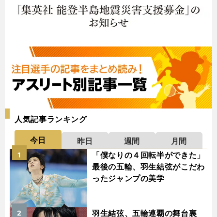
人気記事ランキング
今日
昨日
週間
月間
「僕なりの４回転半ができた」
1
最後の五輪、羽生結弦がこだわ
ったジャンプの美学
羽生結弦、五輪連覇の舞台裏
2