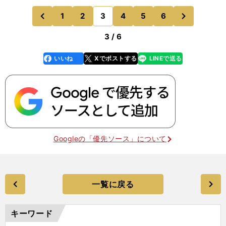
の育成環境にも課題がある。「コーンとか人形をピ
次
1
2
3
4
5
6
のページへ
のページへ
ッチに立てた
前
3 / 6
いいね
Xでポストする
LINEで送る
line
faceboo
x
k
Googleの「優先ソース」について
一覧に戻る
キーワード