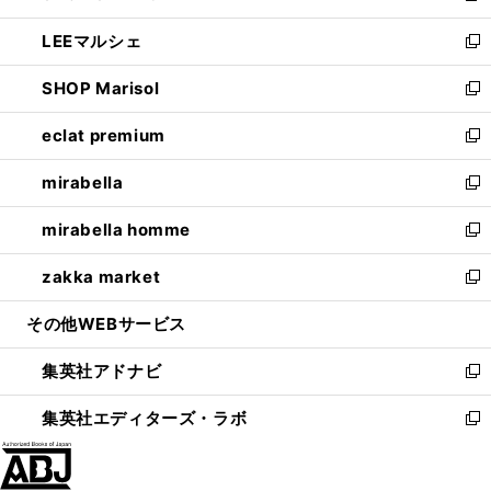
開
ウ
ン
ウ
し
LEEマルシェ
く
で
ド
ィ
い
新
開
ウ
ン
ウ
し
SHOP Marisol
く
で
ド
ィ
い
新
開
ウ
ン
ウ
し
eclat premium
く
で
ド
ィ
い
新
開
ウ
ン
ウ
し
mirabella
く
で
ド
ィ
い
新
開
ウ
ン
ウ
し
mirabella homme
く
で
ド
ィ
い
新
開
ウ
ン
ウ
し
zakka market
く
で
ド
ィ
い
新
開
ウ
ン
ウ
し
その他WEBサービス
く
で
ド
ィ
い
開
ウ
ン
ウ
集英社アドナビ
く
で
ド
ィ
新
開
ウ
ン
し
集英社エディターズ・ラボ
く
で
ド
い
新
開
ウ
ウ
し
く
で
ィ
い
開
ン