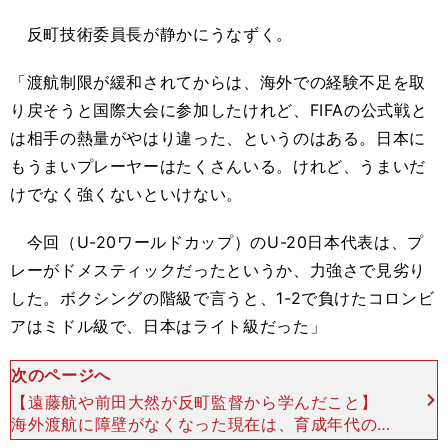
反町技術委員長が静かにうなずく。
「渡航制限が緩和されてからは、海外での経験不足を取
り戻そうと国際大会に参加したけれど、FIFAの公式戦と
は相手の熱量がやはり違った、というのはある。日本に
もうまいプレーヤーはたくさんいる。けれど、うまいだ
けでなく強くないといけない。
今回（U-20ワールドカップ）のU-20日本代表は、プ
レーがドメスティックだったというか、力強さで見劣り
した。ボクシングの階級で言うと、1-2で負けたコロンビ
アはミドル級で、日本はライト級だった」
次のページへ
【遠藤航や前田大然が反町監督から学んだこと】
海外渡航に障壁がなくなった現在は、育成年代のチ
ームが積極的に遠征を行なっている。一方で、国内