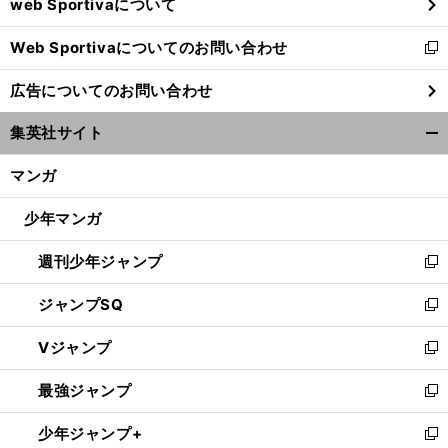
web Sportivaについて
で
開
Web Sportivaについてのお問い合わせ
く
新
し
広告についてのお問い合わせ
い
ウ
集英社サイト
ィ
開
ン
く/
マンガ
ド
閉
ウ
じ
少年マンガ
で
る
開
週刊少年ジャンプ
く
新
し
ジャンプSQ
い
新
ウ
し
Vジャンプ
ィ
い
新
ン
ウ
し
最強ジャンプ
ド
ィ
い
新
ウ
ン
ウ
し
少年ジャンプ+
で
ド
ィ
い
新