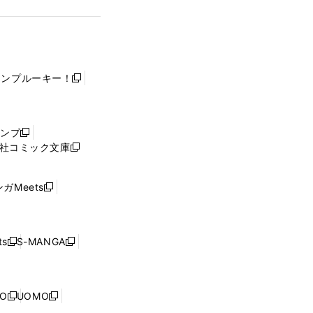
ャンプルーキー！
新
し
い
ウ
ャンプ
新
ィ
社コミック文庫
し
新
ン
い
し
ド
ウ
い
ウ
ガMeets
新
ィ
ウ
で
し
ン
ィ
開
い
ド
ン
く
ウ
ウ
ド
s
S-MANGA
新
新
ィ
で
ウ
し
し
ン
開
で
い
い
ド
く
開
ウ
ウ
ウ
NO
UOMO
く
新
新
ィ
ィ
で