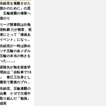
生結弦を覚醒させた
誰かのために」の思
 五輪連覇の偉業へ
道のり
リーグ開幕戦は白熱
逆転劇 だが観客、視
者にとって「価値あ
イベント」になって
たか
生結弦が一時は諦め
ソチ五輪の金メダル
五輪の本当の怖さを
った......」
原陵矢が無名校進学
理由は「自転車で13
」 春江工出身とし
最初で最後のプロ野
選手となった
生結弦、五輪連覇の
台裏 ケガで欠場中
取り組んだ「勉強」
成長