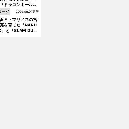
『ドラゴンボール』
大好き ポドルスキは
リーグ
2026.08.07更新
向小次郎に憧れてい
浜Ｆ・マリノスの宮
亮を育てた『NARU
O』と『SLAM DUN
』 中京大中京の同
生・木原龍一は"ジ
ンプ係"だった
前
へ