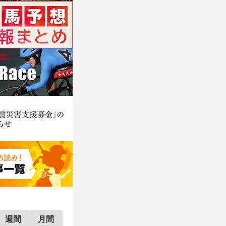
週間
月間