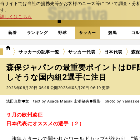
当サイトでは当社の提携先等がお客様のニーズ等について調査・分析し
web Sportiva (webスポルティーバ)
す。
詳しくはこちら
新着
ランキング
野球
サッカー
競馬
ゴル
we
サッカーの記事一覧
サッカー代表
日本代表
森
b
ス
森保ジャパンの最重要ポイントはDF
ポ
ル
しそうな国内組2選手に注目
テ
2023年08月29日 06:15 公開
2023年08月29日 06:19 更新
ィ
ー
バ
浅田真樹●文 text by Asada Masaki
山添敏央●撮影 photo by Yamazoe 
９月の欧州遠征
日本代表にオススメの選手（２）
昨年カタールで開かれたワールドカップが終わり、"第