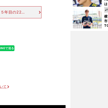
は
が
J
５年目の22歳
日
横
親善試合２試合
た
市
いない。年代別
T
K
級
ャ
LINEで送る
各国で台頭著しい新鋭の登用を望む
ついて