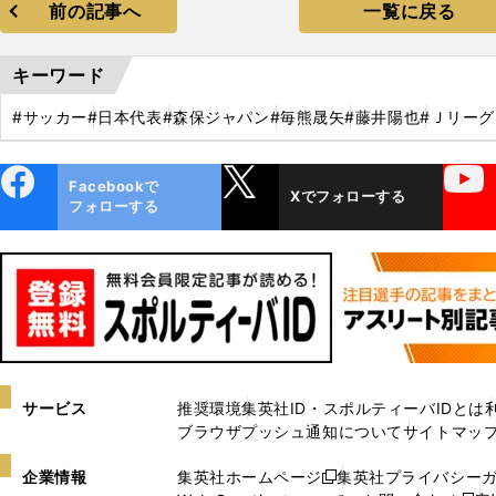
前の記事へ
一覧に戻る
キーワード
#サッカー
#日本代表
#森保ジャパン
#毎熊晟矢
#藤井陽也
#Ｊリーグ
ebo
X
YouTube
Facebookで
Xでフォローする
ok
フォローする
サービス
推奨環境
集英社ID・スポルティーバIDとは
ブラウザプッシュ通知について
サイトマッ
企業情報
集英社ホームページ
集英社プライバシー
新