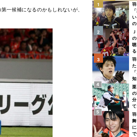
羽
1
第一候補になるのかもしれないが、
「
い
の
Ｊ
2
の
聴
る
い
羽
3
た
「
知
4
栗
の
分
て
5
球
羽
舞
に
で