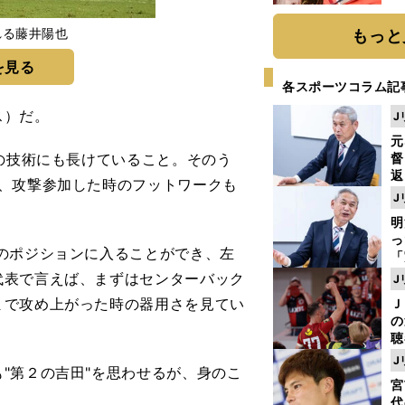
れる藤井陽也
もっと
を見る
各スポーツコラム記
ス）だ。
J
元
の技術にも長けていること。そのう
督
返
、攻撃参加した時のフットワークも
も
J
が
明
然
し
のポジションに入ることができ、左
「
ェ
代表で言えば、まずはセンターバック
J
ま
まで攻め上がった時の器用さを見てい
Ｊ
ジ
の
則
聴
る
J
"第２の吉田"を思わせるが、身のこ
い
宮
代