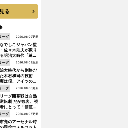
見る
事
リーグ
2026.08.09更新
なでしこジャパン監
・佐々木則夫が振り
る明治大時代「練習
しない（木村）和司
リーグ
2026.08.09更新
脚光を浴びて...。全
治大時代から別格だ
面白くない４年間で
った木村和司の技術
た」
実は僕、アイツのフ
イントを真似してい
リーグ
2026.08.08更新
した」と元なでしこ
リーグ開幕戦は白熱
ャパン監督・佐々木
逆転劇 だが観客、視
夫
者にとって「価値あ
イベント」になって
リーグ
2026.08.07更新
たか
市亮のアーセナル時
の同僚ウォルコット