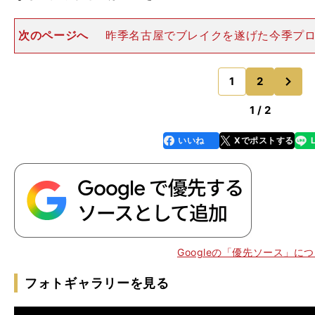
次のページへ
昨季名古屋でブレイクを遂げた今季プロ
は、今年３月、すでに日本代表に初招集されているが、
での出場機会はなし。まだ日本代表デビューは果たせて
次
日本代表経験も豊富とは
1
2
のページへ
1 / 2
いいね
Xでポストする
line
faceboo
x
k
Googleの「優先ソース」に
フォトギャラリーを見る