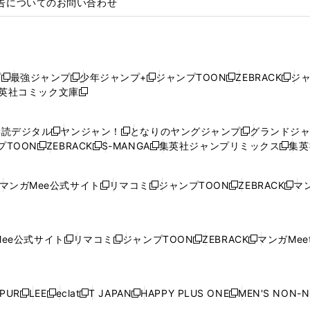
告についてのお問い合わせ
プ
最強ジャンプ
少年ジャンプ+
ジャンプTOON
ZEBRACK
ジ
新
新
新
新
新
英社コミック文庫
し
新
し
し
し
し
い
い
し
い
い
い
ウ
ウ
い
ウ
ウ
ウ
購読デジタル
ヤンジャン！
となりのヤングジャンプ
グランドジ
新
新
新
ィ
ィ
ウ
ィ
ィ
ィ
プTOON
ZEBRACK
S-MANGA
集英社ジャンプリミックス
集英
新
し
新
し
新
し
新
ン
ン
ィ
ン
ン
ン
し
い
し
い
し
い
し
ド
ド
ン
ド
ド
ド
い
ウ
い
ウ
い
ウ
い
ウ
ウ
ド
ウ
ウ
ウ
マンガMee公式サイト
リマコミ
ジャンプTOON
ZEBRACK
マン
新
新
新
新
ウ
ィ
ウ
ィ
ウ
ィ
ウ
で
で
ウ
で
で
で
し
し
し
し
し
ィ
ン
ィ
ン
ィ
ン
ィ
開
開
で
開
開
開
い
い
い
い
い
ン
ド
ン
ド
ン
ド
ン
く
く
開
く
く
く
ウ
ウ
ウ
ウ
ウ
ド
ウ
ド
ウ
ド
ウ
ド
ee公式サイト
リマコミ
ジャンプTOON
ZEBRACK
マンガMeet
く
新
新
新
新
ィ
ィ
ィ
ィ
ィ
ウ
で
ウ
で
ウ
で
ウ
し
し
し
し
ン
ン
ン
ン
ン
で
開
で
開
で
開
で
い
い
い
い
ド
ド
ド
ド
ド
開
く
開
く
開
く
開
ウ
ウ
ウ
ウ
ウ
ウ
ウ
ウ
ウ
PUR
LEE
eclat
T JAPAN
HAPPY PLUS ONE
MEN'S NON-
く
く
く
く
新
新
新
新
新
ィ
ィ
ィ
ィ
で
で
で
で
で