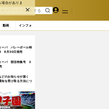
る場合がありま
マイペ
閉じ
検索
メニュ
ー
る
す
ジ
る
動画
インフォ
内組2選手に注目
ィーバ バレーボール特
.4 6月30日発売
ィーバ 部活特集号 3
売
などのお知らせが届く
通知を受け取る方法につ