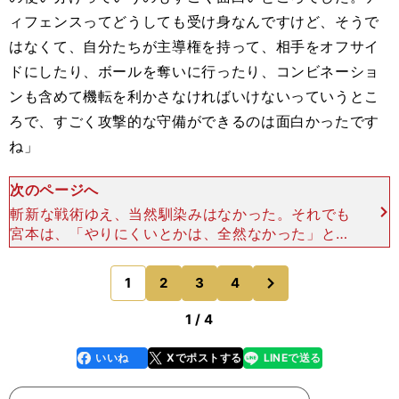
ィフェンスってどうしても受け身なんですけど、そうで
はなくて、自分たちが主導権を持って、相手をオフサイ
ドにしたり、ボールを奪いに行ったり、コンビネーショ
ンも含めて機転を利かさなければいけないっていうとこ
ろで、すごく攻撃的な守備ができるのは面白かったです
ね」
次のページへ
斬新な戦術ゆえ、当然馴染みはなかった。それでも
宮本は、「やりにくいとかは、全然なかった」と振
り返る。「むしろ、もっとこれぐらい積極的にライ
ンを上げて、"攻める守備"があってもいいという
次
1
2
3
4
のページへ
か、たぶん対戦
1 / 4
いいね
Xでポストする
LINEで送る
line
faceboo
x
k