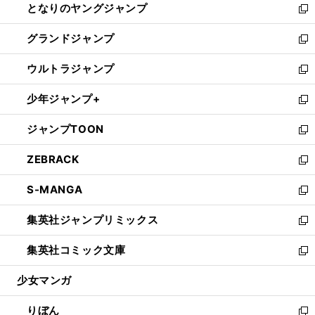
となりのヤングジャンプ
く
ド
ィ
い
新
ウ
ン
ウ
し
グランドジャンプ
で
ド
ィ
い
新
開
ウ
ン
ウ
し
ウルトラジャンプ
く
で
ド
ィ
い
新
開
ウ
ン
ウ
し
少年ジャンプ+
く
で
ド
ィ
い
新
開
ウ
ン
ウ
し
ジャンプTOON
く
で
ド
ィ
い
新
開
ウ
ン
ウ
し
ZEBRACK
く
で
ド
ィ
い
新
開
ウ
ン
ウ
し
S-MANGA
く
で
ド
ィ
い
新
開
ウ
ン
ウ
し
集英社ジャンプリミックス
く
で
ド
ィ
い
新
開
ウ
ン
ウ
し
集英社コミック文庫
く
で
ド
ィ
い
新
開
ウ
ン
ウ
し
少女マンガ
く
で
ド
ィ
い
開
ウ
ン
ウ
りぼん
く
で
ド
ィ
新