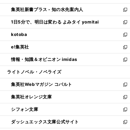
開
ン
ウ
し
集英社新書プラス - 知の水先案内人
く
ド
ィ
い
新
ウ
ン
ウ
し
1日5分で、明日は変わる よみタイ yomitai
で
ド
ィ
い
新
開
ウ
ン
ウ
し
kotoba
く
で
ド
ィ
い
新
開
ウ
ン
ウ
し
e!集英社
く
で
ド
ィ
い
新
開
ウ
ン
ウ
し
情報・知識＆オピニオン imidas
く
で
ド
ィ
い
新
開
ウ
ン
ウ
し
ライトノベル・ノベライズ
く
で
ド
ィ
い
開
ウ
ン
ウ
集英社Webマガジン コバルト
く
で
ド
ィ
新
開
ウ
ン
し
集英社オレンジ文庫
く
で
ド
い
新
開
ウ
ウ
し
シフォン文庫
く
で
ィ
い
新
開
ン
ウ
し
ダッシュエックス文庫公式サイト
く
ド
ィ
い
新
ウ
ン
ウ
し