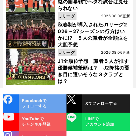
継の開幕戦でヘタな試合は見せ
られない
Jリーグ
2026.08.06更新
秋春制が導入されたJ1リーグ2
026－27シーズンの行方はい
かに!? ５人の識者が全順位を
大胆予想
Jリーグ
2026.08.06更新
J1全順位予想 識者５人が推す
優勝候補筆頭は？ J2降格の憂
き目に遭いそうな３クラブと
は？
cebo
X
Facebookで
Xでフォローする
ok
フォローする
uTube
LINE
YouTubeで
LINEで
チャンネル登録
アカウント追加
stagra