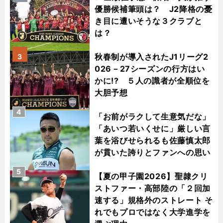
優勝候補筆頭は？ J2降格の憂
き目に遭いそうな３クラブと
は？
秋春制が導入されたJ1リーグ2
3
026－27シーズンの行方はい
かに!? ５人の識者が全順位を
大胆予想
4
「お前がラクして生意気だな」
「あいつ若いくせに」厳しい言
葉を浴びせられるも佐藤慎太郎
が貫いた誇りとファンへの思い
5
【夏の甲子園2026】聖隷クリ
ストファー・高部陸の「２回加
速する」規格外のストレート そ
れでもプロではなく大学進学を