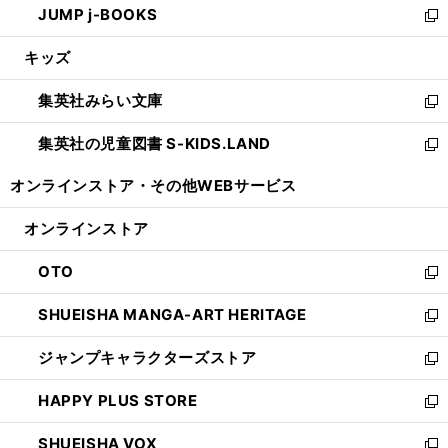
JUMP j-BOOKS
で
ド
ィ
い
新
開
ウ
ン
ウ
し
キッズ
く
で
ド
ィ
い
開
ウ
ン
ウ
集英社みらい文庫
く
で
ド
ィ
新
開
ウ
ン
し
集英社の児童図書 S-KIDS.LAND
く
で
ド
い
新
開
ウ
ウ
し
オンラインストア・
その他WEBサービス
く
で
ィ
い
開
ン
ウ
オンラインストア
く
ド
ィ
ウ
ン
OTO
で
ド
新
開
ウ
し
SHUEISHA MANGA-ART HERITAGE
く
で
い
新
開
ウ
し
ジャンプキャラクターズストア
く
ィ
い
新
ン
ウ
し
HAPPY PLUS STORE
ド
ィ
い
新
ウ
ン
ウ
し
SHUEISHA VOX
で
ド
ィ
い