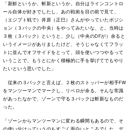
「新鮮というか、斬新というか。自分はラインコントロ
ール自体が好きでしたし、あの戦術を目の前で見て、
（エジプト戦で）井原（正巳）さんがやっていたポジシ
ョン（３バックの中央）をやってみたいな、と。当時は
３枚（３バック）というと、少し（中央のDFが）余ると
いうイメージがありましたけど、そうじゃなくてフラッ
トに並んでオフサイドをとって、頭を使いつつやるって
いうことで、もうとにかく積極的に手を挙げてでもやり
たいという思いでした」
従来の３バックと言えば、２枚のストッパーが相手FW
をマンツーマンでマークし、リベロが余る。そんな常識
があったなかで、ゾーンで守る３バックは斬新なものだ
った。
「ゾーンからマンツーマンに変わる瞬間もあるので、そ
の使い分けっていうのもすごく面白いところでした。デ