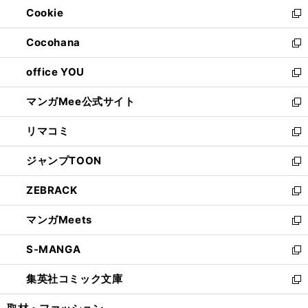
ウ
Cookie
く
で
ド
ィ
新
開
ウ
ン
し
Cocohana
く
で
ド
い
新
開
ウ
ウ
し
office YOU
く
で
ィ
い
新
開
ン
ウ
し
マンガMee公式サイト
く
ド
ィ
い
新
ウ
ン
ウ
し
リマコミ
で
ド
ィ
い
新
開
ウ
ン
ウ
し
ジャンプTOON
く
で
ド
ィ
い
新
開
ウ
ン
ウ
し
ZEBRACK
く
で
ド
ィ
い
新
開
ウ
ン
ウ
し
マンガMeets
く
で
ド
ィ
い
新
開
ウ
ン
ウ
し
S-MANGA
く
で
ド
ィ
い
新
開
ウ
ン
ウ
し
集英社コミック文庫
く
で
ド
ィ
い
新
開
ウ
ン
ウ
し