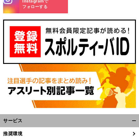
Instagramで
m
フォローする
。
前
へ
サービス
開
く/
推奨環境
閉