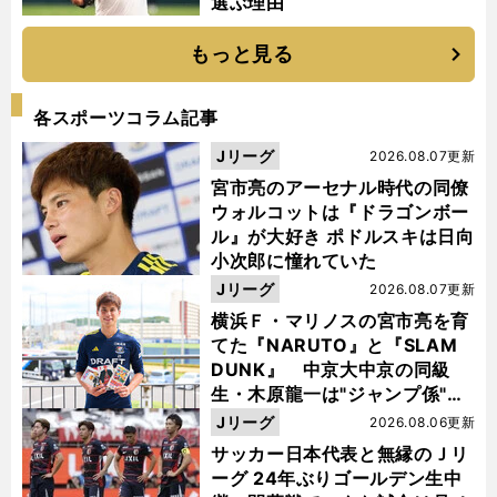
選ぶ理由
もっと見る
各スポーツコラム記事
Jリーグ
2026.08.07更新
宮市亮のアーセナル時代の同僚
ウォルコットは『ドラゴンボー
ル』が大好き ポドルスキは日向
小次郎に憧れていた
Jリーグ
2026.08.07更新
横浜Ｆ・マリノスの宮市亮を育
てた『NARUTO』と『SLAM
DUNK』 中京大中京の同級
生・木原龍一は"ジャンプ係"だ
った
Jリーグ
2026.08.06更新
サッカー日本代表と無縁のＪリ
ーグ 24年ぶりゴールデン生中