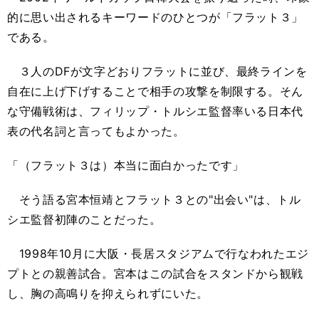
的に思い出されるキーワードのひとつが「フラット３」
である。
３人のDFが文字どおりフラットに並び、最終ラインを
自在に上げ下げすることで相手の攻撃を制限する。そん
な守備戦術は、フィリップ・トルシエ監督率いる日本代
表の代名詞と言ってもよかった。
「（フラット３は）本当に面白かったです」
そう語る宮本恒靖とフラット３との"出会い"は、トル
シエ監督初陣のことだった。
1998年10月に大阪・長居スタジアムで行なわれたエジ
プトとの親善試合。宮本はこの試合をスタンドから観戦
し、胸の高鳴りを抑えられずにいた。