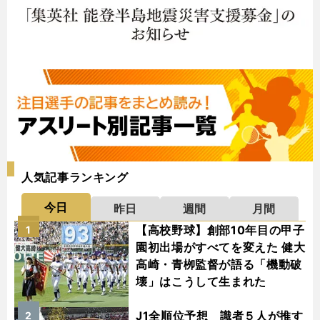
人気記事ランキング
今日
昨日
週間
月間
【高校野球】創部10年目の甲子
1
園初出場がすべてを変えた 健大
高崎・青栁監督が語る「機動破
壊」はこうして生まれた
J1全順位予想 識者５人が推す
2