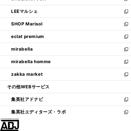
新
開
ウ
ン
ウ
し
LEEマルシェ
く
で
ド
ィ
い
新
開
ウ
ン
ウ
し
SHOP Marisol
く
で
ド
ィ
い
新
開
ウ
ン
ウ
し
eclat premium
く
で
ド
ィ
い
新
開
ウ
ン
ウ
し
mirabella
く
で
ド
ィ
い
新
開
ウ
ン
ウ
し
mirabella homme
く
で
ド
ィ
い
新
開
ウ
ン
ウ
し
zakka market
く
で
ド
ィ
い
新
開
ウ
ン
ウ
し
その他WEBサービス
く
で
ド
ィ
い
開
ウ
ン
ウ
集英社アドナビ
く
で
ド
ィ
新
開
ウ
ン
し
集英社エディターズ・ラボ
く
で
ド
い
新
開
ウ
ウ
し
く
で
ィ
い
開