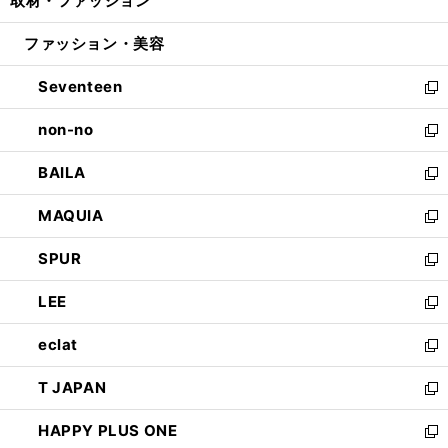
取材・ファッション
く
で
ド
ィ
い
開
ウ
ン
ウ
ファッション・美容
く
で
ド
ィ
開
ウ
ン
Seventeen
く
で
ド
新
開
ウ
し
non-no
く
で
い
新
開
ウ
し
BAILA
く
ィ
い
新
ン
ウ
し
MAQUIA
ド
ィ
い
新
ウ
ン
ウ
し
SPUR
で
ド
ィ
い
新
開
ウ
ン
ウ
し
LEE
く
で
ド
ィ
い
新
開
ウ
ン
ウ
し
eclat
く
で
ド
ィ
い
新
開
ウ
ン
ウ
し
T JAPAN
く
で
ド
ィ
い
新
開
ウ
ン
ウ
し
HAPPY PLUS ONE
く
で
ド
ィ
い
新