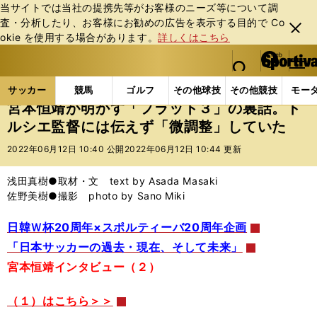
当サイトでは当社の提携先等がお客様のニーズ等について調
査・分析したり、お客様にお勧めの広告を表⽰する⽬的で Co
閉じ
okie を使⽤する場合があります。
詳しくはこちら
る
マイペ
web Sportiva (webスポルティーバ)
検索
メニュ
we
ー
サッカーの記事一覧
サッカー代表
日本代表
宮
b
ジ
サッカー
競馬
ゴルフ
その他球技
その他競技
モー
ス
宮本恒靖が明かす「フラット３」の裏話。ト
ポ
ルシエ監督には伝えず「微調整」していた
ル
テ
2022年06月12日 10:40 公開
2022年06月12日 10:44 更新
ィ
ー
浅田真樹●取材・文 text by Asada Masaki
バ
佐野美樹●撮影 photo by Sano Miki
日韓Ｗ杯20周年×スポルティーバ20周年企画
「日本サッカーの過去・現在、そして未来」
宮本恒靖インタビュー（２）
（１）はこちら＞＞