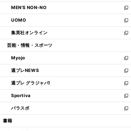
開
ウ
ン
ウ
し
MEN'S NON-NO
く
で
ド
ィ
い
新
開
ウ
ン
ウ
し
UOMO
く
で
ド
ィ
い
新
開
ウ
ン
ウ
し
集英社オンライン
く
で
ド
ィ
い
新
開
ウ
ン
ウ
し
芸能・情報・スポーツ
く
で
ド
ィ
い
開
ウ
ン
ウ
Myojo
く
で
ド
ィ
新
開
ウ
ン
し
週プレNEWS
く
で
ド
い
新
開
ウ
ウ
し
週プレ グラジャパ!
く
で
ィ
い
新
開
ン
ウ
し
Sportiva
く
ド
ィ
い
新
ウ
ン
ウ
し
パラスポ
で
ド
ィ
い
新
開
ウ
ン
ウ
し
書籍
く
で
ド
ィ
い
開
ウ
ン
ウ