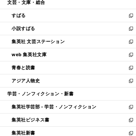
文芸・文庫・総合
く
で
ド
ィ
開
ウ
ン
すばる
く
で
ド
新
開
ウ
し
小説すばる
く
で
い
新
開
ウ
し
集英社 文芸ステーション
く
ィ
い
新
ン
ウ
し
web 集英社文庫
ド
ィ
い
新
ウ
ン
ウ
し
青春と読書
で
ド
ィ
い
新
開
ウ
ン
ウ
し
アジア人物史
く
で
ド
ィ
い
新
開
ウ
ン
ウ
し
学芸・ノンフィクション・新書
く
で
ド
ィ
い
開
ウ
ン
ウ
集英社学芸部 - 学芸・ノンフィクション
く
で
ド
ィ
新
開
ウ
ン
し
集英社ビジネス書
く
で
ド
い
新
開
ウ
ウ
し
集英社新書
く
で
ィ
い
新