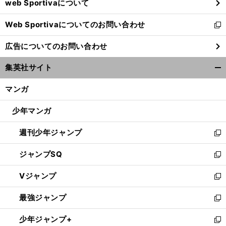
web Sportivaについて
で
開
Web Sportivaについてのお問い合わせ
く
新
し
広告についてのお問い合わせ
い
ウ
集英社サイト
ィ
開
ン
く/
マンガ
ド
閉
ウ
じ
少年マンガ
で
る
開
週刊少年ジャンプ
く
新
し
ジャンプSQ
い
新
ウ
し
Vジャンプ
ィ
い
新
ン
ウ
し
最強ジャンプ
ド
ィ
い
新
ウ
ン
ウ
し
少年ジャンプ+
で
ド
ィ
い
新