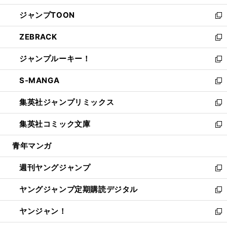
開
ウ
ン
ウ
し
ジャンプTOON
く
で
ド
ィ
い
新
開
ウ
ン
ウ
し
ZEBRACK
く
で
ド
ィ
い
新
開
ウ
ン
ウ
し
ジャンプルーキー！
く
で
ド
ィ
い
新
開
ウ
ン
ウ
し
S-MANGA
く
で
ド
ィ
い
新
開
ウ
ン
ウ
し
集英社ジャンプリミックス
く
で
ド
ィ
い
新
開
ウ
ン
ウ
し
集英社コミック文庫
く
で
ド
ィ
い
新
開
ウ
ン
ウ
し
青年マンガ
く
で
ド
ィ
い
開
ウ
ン
ウ
週刊ヤングジャンプ
く
で
ド
ィ
新
開
ウ
ン
し
ヤングジャンプ定期購読デジタル
く
で
ド
い
新
開
ウ
ウ
し
ヤンジャン！
く
で
ィ
い
新
開
ン
ウ
し