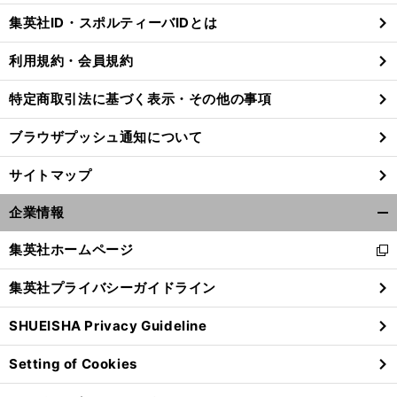
じ
集英社ID・スポルティーバIDとは
る
利用規約・会員規約
特定商取引法に基づく表示・その他の事項
ブラウザプッシュ通知について
サイトマップ
企業情報
開
く/
集英社ホームページ
新
閉
し
じ
集英社プライバシーガイドライン
い
る
ウ
SHUEISHA Privacy Guideline
ィ
ン
Setting of Cookies
ド
ウ