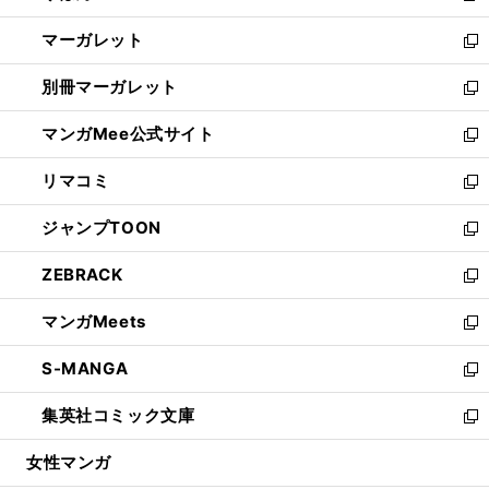
開
ウ
ン
し
マーガレット
く
で
ド
い
新
開
ウ
ウ
し
別冊マーガレット
く
で
ィ
い
新
開
ン
ウ
し
マンガMee公式サイト
く
ド
ィ
い
新
ウ
ン
ウ
し
リマコミ
で
ド
ィ
い
新
開
ウ
ン
ウ
し
ジャンプTOON
く
で
ド
ィ
い
新
開
ウ
ン
ウ
し
ZEBRACK
く
で
ド
ィ
い
新
開
ウ
ン
ウ
し
マンガMeets
く
で
ド
ィ
い
新
開
ウ
ン
ウ
し
S-MANGA
く
で
ド
ィ
い
新
開
ウ
ン
ウ
し
集英社コミック文庫
く
で
ド
ィ
い
新
開
ウ
ン
ウ
し
女性マンガ
く
で
ド
ィ
い
開
ウ
ン