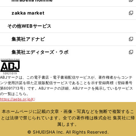
ド
ィ
い
新
開
ウ
ン
ウ
し
zakka market
く
で
ド
ィ
い
新
開
ウ
ン
ウ
し
その他WEBサービス
く
で
ド
ィ
い
開
ウ
ン
ウ
集英社アドナビ
く
で
ド
ィ
新
開
ウ
ン
し
集英社エディターズ・ラボ
く
で
ド
い
新
開
ウ
ウ
し
く
で
ィ
い
開
ン
ウ
ABJマークは、この電子書店・電子書籍配信サービスが、著作権者からコンテ
く
ド
ィ
ンツ使用許諾を得た正規版配信サービスであることを示す登録商標（登録番号
ウ
ン
第6091713号）です。ABJマークの詳細、ABJマークを掲示しているサービス
で
ド
の一覧はこちら。
開
ウ
https://aebs.or.jp/
新
く
で
し
い
開
本ホームページに記載の文章・画像・写真などを無断で複製するこ
ウ
く
とは法律で禁じられています。全ての著作権は株式会社 集英社に帰
ィ
属します。
ン
ド
© SHUEISHA Inc. All Rights Reserved.
ウ