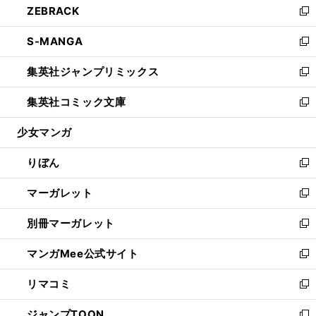
ZEBRACK
く
で
ド
ィ
い
新
開
ウ
ン
ウ
し
S-MANGA
く
で
ド
ィ
い
新
開
ウ
ン
ウ
し
集英社ジャンプリミックス
く
で
ド
ィ
い
新
開
ウ
ン
ウ
し
集英社コミック文庫
く
で
ド
ィ
い
新
開
ウ
ン
ウ
し
少女マンガ
く
で
ド
ィ
い
開
ウ
ン
ウ
りぼん
く
で
ド
ィ
新
開
ウ
ン
し
マーガレット
く
で
ド
い
新
開
ウ
ウ
し
別冊マーガレット
く
で
ィ
い
新
開
ン
ウ
し
マンガMee公式サイト
く
ド
ィ
い
新
ウ
ン
ウ
し
リマコミ
で
ド
ィ
い
新
開
ウ
ン
ウ
し
ジャンプTOON
く
で
ド
ィ