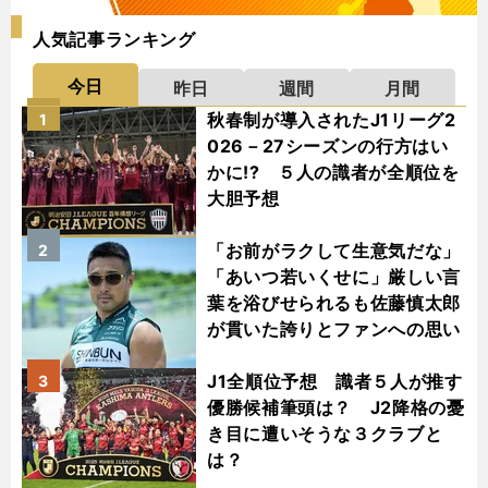
人気記事ランキング
今日
昨日
週間
月間
秋春制が導入されたJ1リーグ2
1
026－27シーズンの行方はい
かに!? ５人の識者が全順位を
大胆予想
「お前がラクして生意気だな」
2
「あいつ若いくせに」厳しい言
葉を浴びせられるも佐藤慎太郎
が貫いた誇りとファンへの思い
J1全順位予想 識者５人が推す
3
優勝候補筆頭は？ J2降格の憂
き目に遭いそうな３クラブと
は？