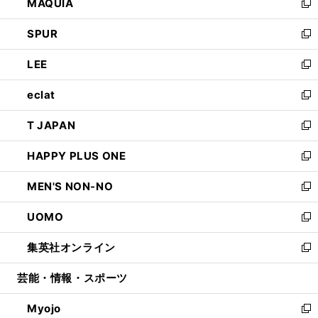
MAQUIA
ド
ィ
い
新
ウ
ン
ウ
し
SPUR
で
ド
ィ
い
新
開
ウ
ン
ウ
し
LEE
く
で
ド
ィ
い
新
開
ウ
ン
ウ
し
eclat
く
で
ド
ィ
い
新
開
ウ
ン
ウ
し
T JAPAN
く
で
ド
ィ
い
新
開
ウ
ン
ウ
し
HAPPY PLUS ONE
く
で
ド
ィ
い
新
開
ウ
ン
ウ
し
MEN'S NON-NO
く
で
ド
ィ
い
新
開
ウ
ン
ウ
し
UOMO
く
で
ド
ィ
い
新
開
ウ
ン
ウ
し
集英社オンライン
く
で
ド
ィ
い
新
開
ウ
ン
ウ
し
芸能・情報・スポーツ
く
で
ド
ィ
い
開
ウ
ン
ウ
Myojo
く
で
ド
ィ
新