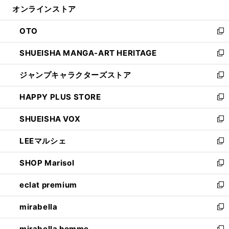
オンラインストア
く
ド
ィ
ウ
ン
OTO
で
ド
新
開
ウ
し
SHUEISHA MANGA-ART HERITAGE
く
で
い
新
開
ウ
し
ジャンプキャラクターズストア
く
ィ
い
新
ン
ウ
し
HAPPY PLUS STORE
ド
ィ
い
新
ウ
ン
ウ
し
SHUEISHA VOX
で
ド
ィ
い
新
開
ウ
ン
ウ
し
LEEマルシェ
く
で
ド
ィ
い
新
開
ウ
ン
ウ
し
SHOP Marisol
く
で
ド
ィ
い
新
開
ウ
ン
ウ
し
eclat premium
く
で
ド
ィ
い
新
開
ウ
ン
ウ
し
mirabella
く
で
ド
ィ
い
新
開
ウ
ン
ウ
し
mirabella homme
く
で