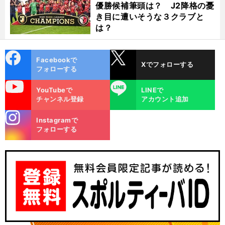
優勝候補筆頭は？ J2降格の憂
き目に遭いそうな３クラブと
は？
cebo
X
Facebookで
Xでフォローする
ok
フォローする
uTube
LINE
YouTubeで
LINEで
チャンネル登録
アカウント追加
stagra
Instagramで
m
フォローする