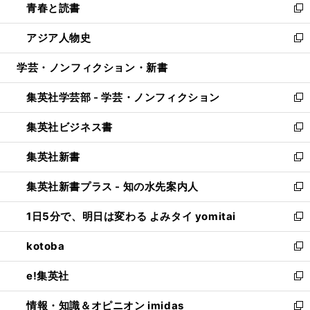
青春と読書
で
ド
ィ
い
新
開
ウ
ン
ウ
し
アジア人物史
く
で
ド
ィ
い
新
開
ウ
ン
ウ
し
学芸・ノンフィクション・新書
く
で
ド
ィ
い
開
ウ
ン
ウ
集英社学芸部 - 学芸・ノンフィクション
く
で
ド
ィ
新
開
ウ
ン
し
集英社ビジネス書
く
で
ド
い
新
開
ウ
ウ
し
集英社新書
く
で
ィ
い
新
開
ン
ウ
し
集英社新書プラス - 知の水先案内人
く
ド
ィ
い
新
ウ
ン
ウ
し
1日5分で、明日は変わる よみタイ yomitai
で
ド
ィ
い
新
開
ウ
ン
ウ
し
kotoba
く
で
ド
ィ
い
新
開
ウ
ン
ウ
し
e!集英社
く
で
ド
ィ
い
新
開
ウ
ン
ウ
し
情報・知識＆オピニオン imidas
く
で
ド
ィ
い
新