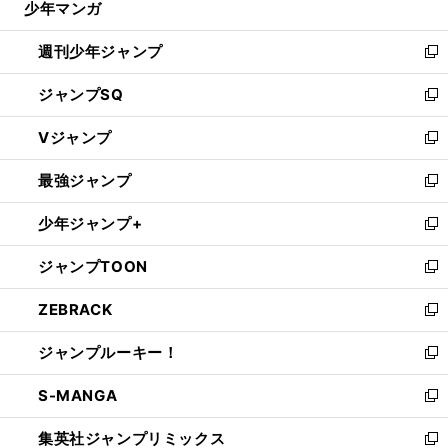
少年マンガ
で
る
開
週刊少年ジャンプ
く
新
し
ジャンプSQ
い
新
ウ
し
Vジャンプ
ィ
い
新
ン
ウ
し
最強ジャンプ
ド
ィ
い
新
ウ
ン
ウ
し
少年ジャンプ+
で
ド
ィ
い
新
開
ウ
ン
ウ
し
ジャンプTOON
く
で
ド
ィ
い
新
開
ウ
ン
ウ
し
ZEBRACK
く
で
ド
ィ
い
新
開
ウ
ン
ウ
し
ジャンプルーキー！
く
で
ド
ィ
い
新
開
ウ
ン
ウ
し
S-MANGA
く
で
ド
ィ
い
新
開
ウ
ン
ウ
し
集英社ジャンプリミックス
く
で
ド
ィ
い
新