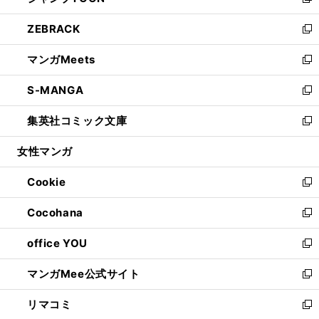
い
新
開
ウ
ン
ウ
し
ZEBRACK
く
で
ド
ィ
い
新
開
ウ
ン
ウ
し
マンガMeets
く
で
ド
ィ
い
新
開
ウ
ン
ウ
し
S-MANGA
く
で
ド
ィ
い
新
開
ウ
ン
ウ
し
集英社コミック文庫
く
で
ド
ィ
い
新
開
ウ
ン
ウ
し
女性マンガ
く
で
ド
ィ
い
開
ウ
ン
ウ
Cookie
く
で
ド
ィ
新
開
ウ
ン
し
Cocohana
く
で
ド
い
新
開
ウ
ウ
し
office YOU
く
で
ィ
い
新
開
ン
ウ
し
マンガMee公式サイト
く
ド
ィ
い
新
ウ
ン
ウ
し
リマコミ
で
ド
ィ
い
新