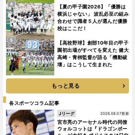
4
【夏の甲子園2026】「優勝は
横浜じゃない」 波乱必至の組み
合わせで識者５人が選んだ優勝
校はここだ！
5
【高校野球】創部10年目の甲子
園初出場がすべてを変えた 健大
高崎・青栁監督が語る「機動破
壊」はこうして生まれた
もっと見る
各スポーツコラム記事
Jリーグ
2026.08.07更新
宮市亮のアーセナル時代の同僚
ウォルコットは『ドラゴンボー