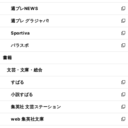
開
ウ
ン
し
週プレNEWS
く
で
ド
い
新
開
ウ
ウ
し
週プレ グラジャパ!
く
で
ィ
い
新
開
ン
ウ
し
Sportiva
く
ド
ィ
い
新
ウ
ン
ウ
し
パラスポ
で
ド
ィ
い
新
開
ウ
ン
ウ
し
書籍
く
で
ド
ィ
い
開
ウ
ン
ウ
文芸・文庫・総合
く
で
ド
ィ
開
ウ
ン
すばる
く
で
ド
新
開
ウ
し
小説すばる
く
で
い
新
開
ウ
し
集英社 文芸ステーション
く
ィ
い
新
ン
ウ
し
web 集英社文庫
ド
ィ
い
新
ウ
ン
ウ
し