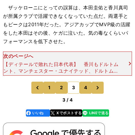
ザッケローニにとっての誤算は、本田圭佑と香川真司
が所属クラブで活躍できなくなっていた点だ。両選手と
もピークは2011年だった。アジアカップでMVP級の活躍
をした本田はその後、ケガに泣いた。気の毒なくらいパ
フォーマンスを低下させた。
次のページへ
【ディテールで敗れた日本代表】 香川もドルトム
ント、マンチェスター・ユナイテッド、ドルトムン
トと移籍をくり返したが、2011年当時のようなパ
フォーマンスは拝めなくなっていた。所属クラブで
次
1
2
3
4
のページへ
のページへ
活躍できずに
前
3 / 4
いいね
Xでポストする
LINEで送る
line
faceboo
x
k