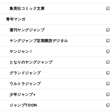
開
ウ
ン
ウ
し
集英社コミック文庫
く
で
ド
ィ
い
新
開
ウ
ン
ウ
し
青年マンガ
く
で
ド
ィ
い
開
ウ
ン
ウ
週刊ヤングジャンプ
く
で
ド
ィ
新
開
ウ
ン
し
ヤングジャンプ定期購読デジタル
く
で
ド
い
新
開
ウ
ウ
し
ヤンジャン！
く
で
ィ
い
新
開
ン
ウ
し
となりのヤングジャンプ
く
ド
ィ
い
新
ウ
ン
ウ
し
グランドジャンプ
で
ド
ィ
い
新
開
ウ
ン
ウ
し
ウルトラジャンプ
く
で
ド
ィ
い
新
開
ウ
ン
ウ
し
少年ジャンプ+
く
で
ド
ィ
い
新
開
ウ
ン
ウ
し
ジャンプTOON
く
で
ド
ィ
い
新
開
ウ
ン
ウ
し