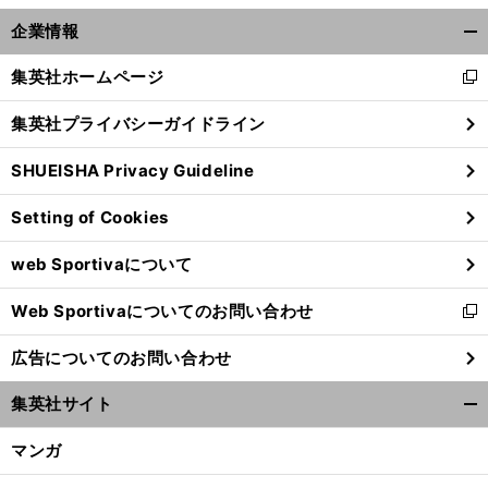
前
へ
企業情報
開
く/
集英社ホームページ
新
閉
し
じ
集英社プライバシーガイドライン
い
る
ウ
SHUEISHA Privacy Guideline
ィ
ン
Setting of Cookies
ド
ウ
web Sportivaについて
で
開
Web Sportivaについてのお問い合わせ
く
新
し
広告についてのお問い合わせ
い
ウ
集英社サイト
ィ
開
ン
く/
マンガ
ド
閉
ウ
じ