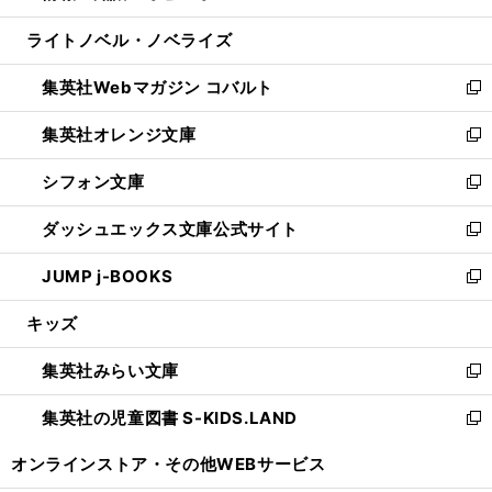
開
ウ
ン
ウ
し
ライトノベル・ノベライズ
く
で
ド
ィ
い
開
ウ
ン
ウ
集英社Webマガジン コバルト
く
で
ド
ィ
新
開
ウ
ン
し
集英社オレンジ文庫
く
で
ド
い
新
開
ウ
ウ
し
シフォン文庫
く
で
ィ
い
新
開
ン
ウ
し
ダッシュエックス文庫公式サイト
く
ド
ィ
い
新
ウ
ン
ウ
し
JUMP j-BOOKS
で
ド
ィ
い
新
開
ウ
ン
ウ
し
キッズ
く
で
ド
ィ
い
開
ウ
ン
ウ
集英社みらい文庫
く
で
ド
ィ
新
開
ウ
ン
し
集英社の児童図書 S-KIDS.LAND
く
で
ド
い
新
開
ウ
ウ
し
オンラインストア・
その他WEBサービス
く
で
ィ
い
開
ン
ウ