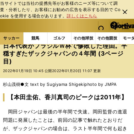
当サイトでは当社の提携先等がお客様のニーズ等について調
査・分析したり、お客様にお勧めの広告を表⽰する⽬的で Co
閉じ
okie を使⽤する場合があります。
詳しくはこちら
る
マイペ
web Sportiva (webスポルティーバ)
検索
メニュ
we
ー
サッカーの記事一覧
サッカー代表
日本代表
日
b
ジ
サッカー
競馬
ゴルフ
その他球技
その他競技
モー
ス
日本代表がブラジルＷ杯で惨敗した理由。平
ポ
穏すぎたザックジャパンの４年間 (3ページ
ル
目)
テ
ィ
2022年01月19日 10:45 公開
2022年01月20日 11:07 更新
ー
バ
杉山茂樹●文 text by Sugiyama Shigeki
photo by JMPA
【本田圭佑、香川真司のピークは2011年】
岡田ジャパンは最後の半年間で失速。岡田監督の進退
問題に発展したことは、前回の記事で触れたとおりだ
が、ザックジャパンの場合は、ラスト半年間で何も起き