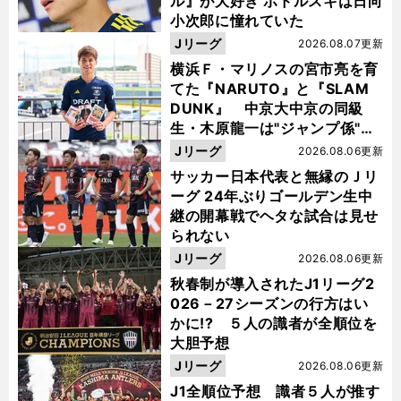
ル』が大好き ポドルスキは日向
小次郎に憧れていた
Jリーグ
2026.08.07更新
横浜Ｆ・マリノスの宮市亮を育
てた『NARUTO』と『SLAM
DUNK』 中京大中京の同級
生・木原龍一は"ジャンプ係"だ
った
Jリーグ
2026.08.06更新
サッカー日本代表と無縁のＪリ
ーグ 24年ぶりゴールデン生中
継の開幕戦でヘタな試合は見せ
られない
Jリーグ
2026.08.06更新
秋春制が導入されたJ1リーグ2
026－27シーズンの行方はい
かに!? ５人の識者が全順位を
大胆予想
Jリーグ
2026.08.06更新
J1全順位予想 識者５人が推す