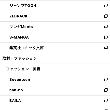
開
ウ
ン
ウ
し
ジャンプTOON
く
で
ド
ィ
い
新
開
ウ
ン
ウ
し
ZEBRACK
く
で
ド
ィ
い
新
開
ウ
ン
ウ
し
マンガMeets
く
で
ド
ィ
い
新
開
ウ
ン
ウ
し
S-MANGA
く
で
ド
ィ
い
新
開
ウ
ン
ウ
し
集英社コミック文庫
く
で
ド
ィ
い
新
開
ウ
ン
ウ
し
取材・ファッション
く
で
ド
ィ
い
開
ウ
ン
ウ
ファッション・美容
く
で
ド
ィ
開
ウ
ン
Seventeen
く
で
ド
新
開
ウ
し
non-no
く
で
い
新
開
ウ
し
BAILA
く
ィ
い
新
ン
ウ
し