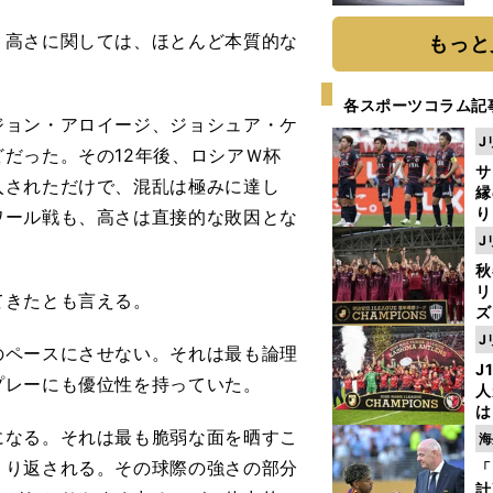
題
高さに関しては、ほとんど本質的な
もっと
各スポーツコラム記
ョン・アロイージ、ジョシュア・ケ
J
だった。その12年後、ロシアＷ杯
サ
入されただけで、混乱は極みに達し
縁
り
ワール戦も、高さは直接的な敗因とな
開
J
見
秋
リ
てきたとも言える。
ズ
J
ペースにさせない。それは最も論理
を
J
プレーにも優位性を持っていた。
人
は
に
なる。それは最も脆弱な面を晒すこ
海
と
くり返される。その球際の強さの部分
「
計