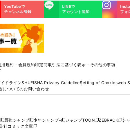
Instagra
LINE
YouTubeで
LINEで
Inst
m
チャンネル登録
アカウント追加
フォ
利用規約・会員規約
特定商取引法に基づく表示・その他の事項
プ
ガイドライン
SHUEISHA Privacy Guideline
Setting of Cookies
web 
告についてのお問い合わせ
プ
最強ジャンプ
少年ジャンプ+
ジャンプTOON
ZEBRACK
ジ
新
新
新
新
新
英社コミック文庫
し
新
し
し
し
し