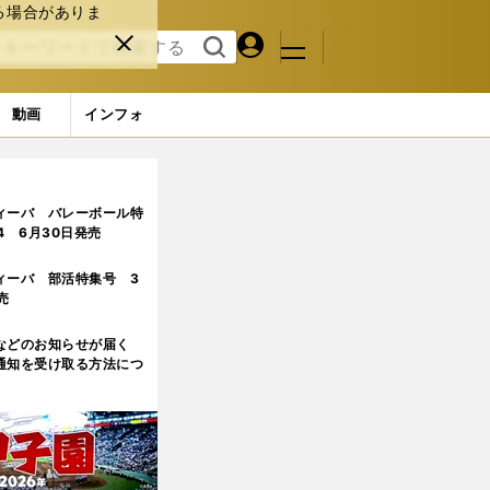
る場合がありま
マイペ
閉じ
検索
メニュ
ー
る
す
ジ
る
動画
インフォ
きたのか
ィーバ バレーボール特
.4 6月30日発売
ィーバ 部活特集号 3
売
などのお知らせが届く
通知を受け取る方法につ