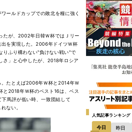
ワールドカップでの敗北を糧に強く
ったが、2002年日韓Ｗ杯ではＪリー
出を実現した。2006年ドイツＷ杯
なりふり構わない"負けない戦い"で
しさ」と心中したが、2018年ロシア
たとえば2006年Ｗ杯と2014年Ｗ
と2018年Ｗ杯のベスト16は、ベス
て下馬評が低い時、一致団結して
しれない。
人気記事ランキング
今日
昨日