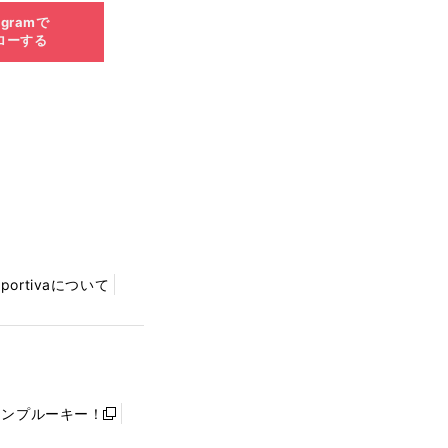
agramで
ローする
Sportivaについて
ャンプルーキー！
新
し