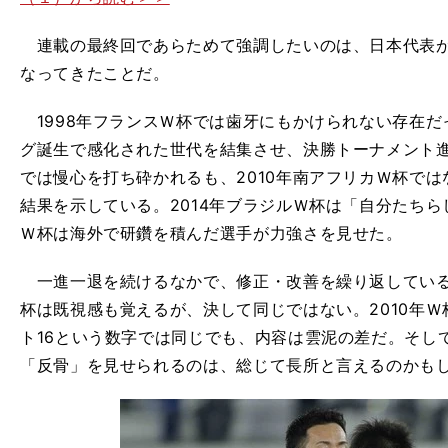
連載の最終回であらためて強調したいのは、日本代表が
なってきたことだ。
1998年フランスＷ杯では歯牙にもかけられない存在だ
グ誕生で感化された世代を結集させ、決勝トーナメント進
では慢心を打ち砕かれるも、2010年南アフリカＷ杯では
結果を示している。2014年ブラジルＷ杯は「自分たちら
Ｗ杯は海外で研鑽を積んだ選手が力強さを見せた。
一進一退を続けるなかで、修正・改善を繰り返している。
杯は既視感も覚えるが、決して同じではない。2010年Ｗ杯
ト16という数字では同じでも、内容は雲泥の差だ。そし
「反骨」を見せられるのは、総じて長所と言えるのかも