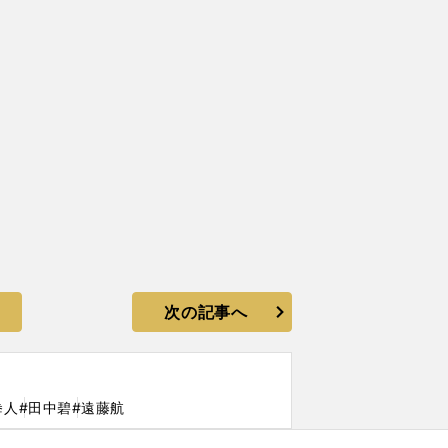
次の記事へ
拳人
#田中碧
#遠藤航