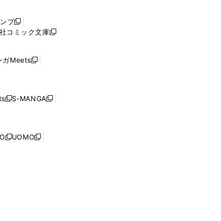
い
ウ
ャンプ
新
ィ
社コミック文庫
し
新
ン
い
し
ド
ウ
い
ウ
ガMeets
新
ィ
ウ
で
し
ン
ィ
開
い
ド
ン
く
ウ
ウ
ド
s
S-MANGA
新
新
ィ
で
ウ
し
し
ン
開
で
い
い
ド
く
開
ウ
ウ
ウ
NO
UOMO
く
新
新
ィ
ィ
で
し
し
ン
ン
開
い
い
ド
ド
く
ウ
ウ
ウ
ウ
ィ
ィ
で
で
ン
ン
開
開
ド
ド
く
く
ウ
ウ