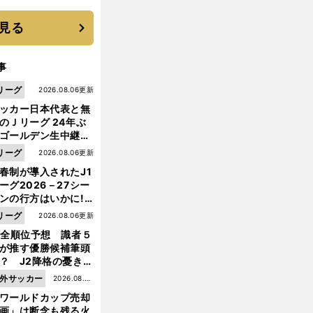
と楽しさ
見る
事
リーグ
2026.08.06更新
ッカー日本代表と無
のＪリーグ 24年ぶ
ゴールデン生中継の
幕戦でヘタな試合は
リーグ
2026.08.06更新
せられない
春制が導入されたJ1
ーグ2026－27シー
ンの行方はいかに!?
５人の識者が全順位
リーグ
2026.08.06更新
大胆予想
1全順位予想 識者５
が推す優勝候補筆頭
？ J2降格の憂き目
遭いそうな３クラブ
外サッカー
2026.08.05
は？
ワールドカップ売却
更新
画」は断念も残る火