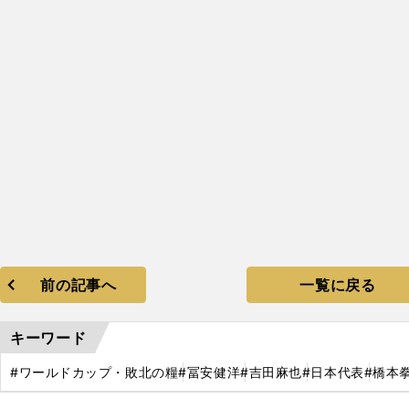
前の記事へ
一覧に戻る
キーワード
#ワールドカップ・敗北の糧
#冨安健洋
#吉田麻也
#日本代表
#橋本