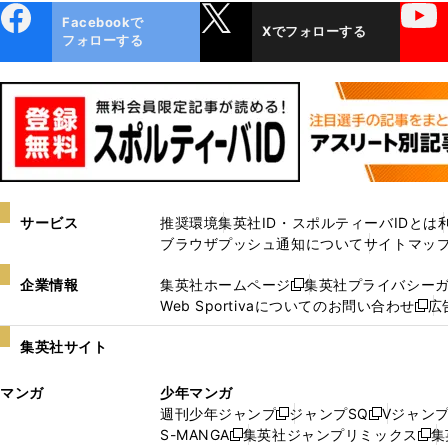
ebo
X
YouTube
Facebookで
Xでフォローする
ok
フォローする
サービス
推奨環境
集英社ID・スポルティーバIDとは
ブラウザプッシュ通知について
サイトマッ
企業情報
集英社ホームページ
集英社プライバシー
新
Web Sportivaについてのお問い合わせ
広
し
新
い
し
集英社サイト
ウ
い
ィ
ウ
マンガ
少年マンガ
ン
ィ
週刊少年ジャンプ
ジャンプSQ
Vジャン
ド
ン
新
新
S-MANGA
集英社ジャンプリミックス
集
ウ
ド
新
し
し
新