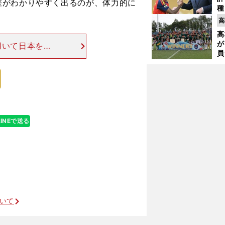
差がわかりやすく出るのが、体力的に
種
ィ
高
起
高
が
用いて日本を相
員
に簡単だろう。
み
Ｗ杯の日本代表
！
LINEで送る
ついて