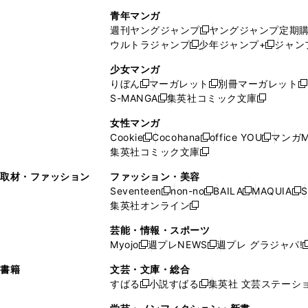
で
ウ
し
い
い
し
青年マンガ
開
で
い
ウ
ウ
い
週刊ヤングジャンプ
ヤングジャンプ定期
新
く
開
ウ
ィ
ィ
ウ
ウルトラジャンプ
少年ジャンプ+
ジャン
新
し
新
く
ィ
ン
ン
ィ
し
い
し
ン
ド
ド
ン
少女マンガ
い
ウ
い
ド
ウ
ウ
ド
りぼん
マーガレット
別冊マーガレット
新
新
新
ウ
ィ
ウ
ウ
で
で
ウ
S-MANGA
集英社コミック文庫
し
新
し
新
ィ
ン
ィ
で
開
開
で
い
し
い
し
ン
ド
ン
女性マンガ
開
く
く
開
ウ
い
ウ
い
ド
ウ
ド
Cookie
Cocohana
office YOU
マンガM
く
く
新
新
新
ィ
ウ
ィ
ウ
ウ
で
ウ
集英社コミック文庫
し
新
し
し
ン
ィ
ン
ィ
で
開
で
い
し
い
い
ド
ン
ド
ン
取材・ファッション
ファッション・美容
開
く
開
ウ
い
ウ
ウ
ウ
ド
ウ
ド
Seventeen
non-no
BAILA
MAQUIA
S
く
く
新
新
新
新
ィ
ウ
ィ
ィ
で
ウ
で
ウ
集英社オンライン
し
新
し
し
し
ン
ィ
ン
ン
開
で
開
で
い
し
い
い
い
ド
ン
ド
ド
芸能・情報・スポーツ
く
開
く
開
ウ
い
ウ
ウ
ウ
ウ
ド
ウ
ウ
Myojo
週プレNEWS
週プレ グラジャパ!
く
く
新
新
新
ィ
ウ
ィ
ィ
ィ
で
ウ
で
で
し
し
ン
ィ
ン
ン
ン
書籍
文芸・文庫・総合
開
で
開
開
い
い
ド
ン
ド
ド
ド
すばる
小説すばる
集英社 文芸ステーシ
く
開
く
く
新
新
ウ
ウ
ウ
ド
ウ
ウ
ウ
く
し
し
ィ
ィ