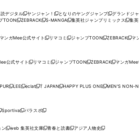
い
い
し
い
い
い
ウ
ウ
い
ウ
ウ
ウ
購読デジタル
ヤンジャン！
となりのヤングジャンプ
グランドジ
新
新
新
ィ
ィ
ウ
ィ
ィ
ィ
プTOON
ZEBRACK
S-MANGA
集英社ジャンプリミックス
集英
新
し
新
し
新
し
新
ン
ン
ィ
ン
ン
ン
し
い
し
い
し
い
し
ド
ド
ン
ド
ド
ド
い
ウ
い
ウ
い
ウ
い
ウ
ウ
ド
ウ
ウ
ウ
マンガMee公式サイト
リマコミ
ジャンプTOON
ZEBRACK
マン
新
新
新
新
ウ
ィ
ウ
ィ
ウ
ィ
ウ
で
で
ウ
で
で
で
し
し
し
し
し
ィ
ン
ィ
ン
ィ
ン
ィ
開
開
で
開
開
開
い
い
い
い
い
ン
ド
ン
ド
ン
ド
ン
く
く
開
く
く
く
ウ
ウ
ウ
ウ
ウ
ド
ウ
ド
ウ
ド
ウ
ド
ee公式サイト
リマコミ
ジャンプTOON
ZEBRACK
マンガMeet
く
新
新
新
新
ィ
ィ
ィ
ィ
ィ
ウ
で
ウ
で
ウ
で
ウ
し
し
し
し
ン
ン
ン
ン
ン
で
開
で
開
で
開
で
い
い
い
い
ド
ド
ド
ド
ド
開
く
開
く
開
く
開
ウ
ウ
ウ
ウ
ウ
ウ
ウ
ウ
ウ
PUR
LEE
eclat
T JAPAN
HAPPY PLUS ONE
MEN'S NON-
く
く
く
く
新
新
新
新
新
ィ
ィ
ィ
ィ
で
で
で
で
で
し
し
し
し
し
ン
ン
ン
ン
開
開
開
開
開
い
い
い
い
い
ド
ド
ド
ド
く
く
く
く
く
ウ
ウ
ウ
ウ
ウ
ウ
ウ
ウ
ウ
Sportiva
パラスポ
新
新
ィ
ィ
ィ
ィ
ィ
で
で
で
で
し
し
し
ン
ン
ン
ン
ン
開
開
開
開
い
い
い
ド
ド
ド
ド
ド
ョン
web 集英社文庫
青春と読書
アジア人物史
く
く
く
く
新
新
新
新
ウ
ウ
ウ
ウ
ウ
ウ
ウ
ウ
し
し
し
し
ィ
ィ
ィ