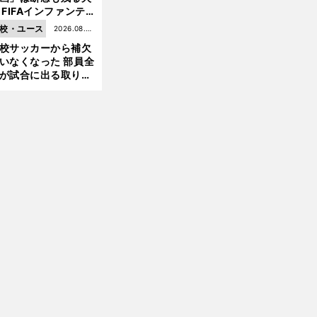
 FIFAインファンテ
ーノ会長体制に何が
校・ユース
2026.08.05
きているのか
校サッカーから補欠
更新
いなくなった 部員全
が試合に出る取り組
が進んでいる
前
へ