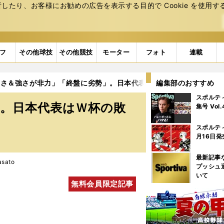
たり、お客様にお勧めの広告を表⽰する⽬的で Cookie を使⽤す
フ
その他球技
その他競技
モーター
フォト
連載
高さ＆強さが非力」「終盤に劣勢」。日本代表はＷ杯の敗北を糧にで
編集部のおすすめ
スポルテ
」。日本代表はＷ杯の敗
集号 Vol
スポルテ
月16日発
最新記事
sato
プッシュ
いて
無料会員限定記事