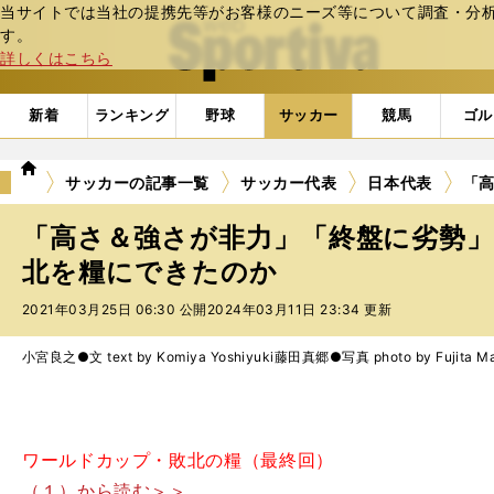
当サイトでは当社の提携先等がお客様のニーズ等について調査・分析し
web Sportiva (webスポルティーバ)
す。
詳しくはこちら
新着
ランキング
野球
サッカー
競馬
ゴル
we
サッカーの記事一覧
サッカー代表
日本代表
「
b
ス
「高さ＆強さが非力」「終盤に劣勢
ポ
ル
北を糧にできたのか
テ
2021年03月25日 06:30 公開
2024年03月11日 23:34 更新
ィ
ー
バ
小宮良之●文 text by Komiya Yoshiyuki
藤田真郷●写真 photo by Fujita Ma
ワールドカップ・敗北の糧（最終回）
（１）から読む＞＞