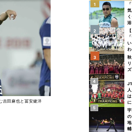
「
1
気
く
浴
太
【
2
ァ
「
い
わ
だ
秋
3
リ
ズ
4
を
J
人
は
む吉田麻也と冨安健洋
に
5
と
宇
の
地
輔