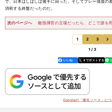
で、日本はしばしば後手に回った。そしてプレー強度の
消耗する終盤だったのだ。
次のページへ
敵指揮官の立場だったら、どこで誰を
手に勝負をかけるか??―。その答えを出すのはあまり
過去に唯一、その隙を与えなかったチームが南アフリカ
次
だ。 中澤佑二、田
1
2
3
のページへ
1 / 3
、
。
いいね
Xでポストする
line
faceboo
x
36
k
Googleの「優先ソース」に