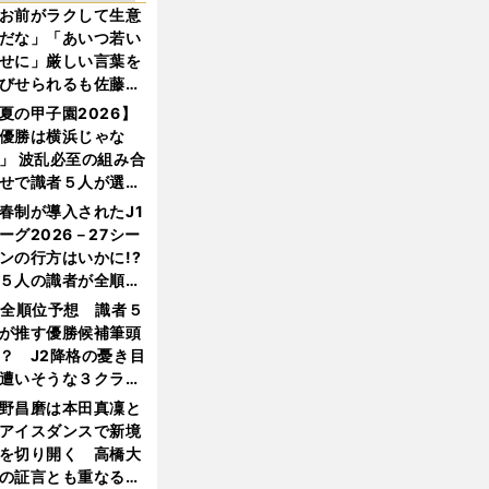
お前がラクして生意
だな」「あいつ若い
せに」厳しい言葉を
びせられるも佐藤慎
郎が貫いた誇りとフ
夏の甲子園2026】
ンへの思い
優勝は横浜じゃな
」 波乱必至の組み合
せで識者５人が選ん
優勝校はここだ！
春制が導入されたJ1
ーグ2026－27シー
ンの行方はいかに!?
５人の識者が全順位
大胆予想
1全順位予想 識者５
が推す優勝候補筆頭
？ J2降格の憂き目
遭いそうな３クラブ
は？
野昌磨は本田真凜と
アイスダンスで新境
を切り開く 高橋大
の証言とも重なる課