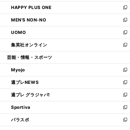
開
ウ
ン
ウ
し
HAPPY PLUS ONE
く
で
ド
ィ
い
新
開
ウ
ン
ウ
し
MEN'S NON-NO
く
で
ド
ィ
い
新
開
ウ
ン
ウ
し
UOMO
く
で
ド
ィ
い
新
開
ウ
ン
ウ
し
集英社オンライン
く
で
ド
ィ
い
新
開
ウ
ン
ウ
し
芸能・情報・スポーツ
く
で
ド
ィ
い
開
ウ
ン
ウ
Myojo
く
で
ド
ィ
新
開
ウ
ン
し
週プレNEWS
く
で
ド
い
新
開
ウ
ウ
し
週プレ グラジャパ!
く
で
ィ
い
新
開
ン
ウ
し
Sportiva
く
ド
ィ
い
新
ウ
ン
ウ
し
パラスポ
で
ド
ィ
い
新
開
ウ
ン
ウ
し