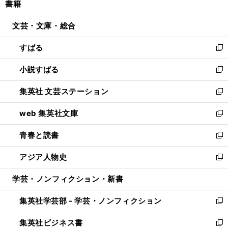
書籍
く
で
ド
ィ
い
開
ウ
ン
ウ
文芸・文庫・総合
く
で
ド
ィ
開
ウ
ン
すばる
く
で
ド
新
開
ウ
し
小説すばる
く
で
い
新
開
ウ
し
集英社 文芸ステーション
く
ィ
い
新
ン
ウ
し
web 集英社文庫
ド
ィ
い
新
ウ
ン
ウ
し
青春と読書
で
ド
ィ
い
新
開
ウ
ン
ウ
し
アジア人物史
く
で
ド
ィ
い
新
開
ウ
ン
ウ
し
学芸・ノンフィクション・新書
く
で
ド
ィ
い
開
ウ
ン
ウ
集英社学芸部 - 学芸・ノンフィクション
く
で
ド
ィ
新
開
ウ
ン
し
集英社ビジネス書
く
で
ド
い
新