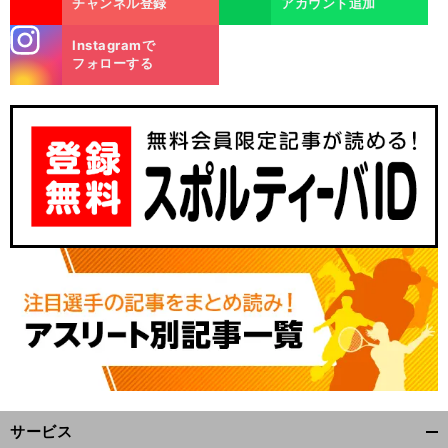
チャンネル登録
アカウント追加
stagra
Instagramで
m
フォローする
.
前
へ
サービス
開