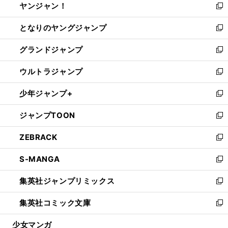
ヤンジャン！
く
で
ィ
い
新
開
ン
ウ
し
となりのヤングジャンプ
く
ド
ィ
い
新
ウ
ン
ウ
し
グランドジャンプ
で
ド
ィ
い
新
開
ウ
ン
ウ
し
ウルトラジャンプ
く
で
ド
ィ
い
新
開
ウ
ン
ウ
し
少年ジャンプ+
く
で
ド
ィ
い
新
開
ウ
ン
ウ
し
ジャンプTOON
く
で
ド
ィ
い
新
開
ウ
ン
ウ
し
ZEBRACK
く
で
ド
ィ
い
新
開
ウ
ン
ウ
し
S-MANGA
く
で
ド
ィ
い
新
開
ウ
ン
ウ
し
集英社ジャンプリミックス
く
で
ド
ィ
い
新
開
ウ
ン
ウ
し
集英社コミック文庫
く
で
ド
ィ
い
新
開
ウ
ン
ウ
し
少女マンガ
く
で
ド
ィ
い