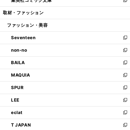
集英社コミック文庫
で
ド
ィ
い
新
開
ウ
ン
ウ
し
取材・ファッション
く
で
ド
ィ
い
開
ウ
ン
ウ
ファッション・美容
く
で
ド
ィ
開
ウ
ン
Seventeen
く
で
ド
新
開
ウ
し
non-no
く
で
い
新
開
ウ
し
BAILA
く
ィ
い
新
ン
ウ
し
MAQUIA
ド
ィ
い
新
ウ
ン
ウ
し
SPUR
で
ド
ィ
い
新
開
ウ
ン
ウ
し
LEE
く
で
ド
ィ
い
新
開
ウ
ン
ウ
し
eclat
く
で
ド
ィ
い
新
開
ウ
ン
ウ
し
T JAPAN
く
で
ド
ィ
い
新