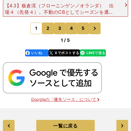
【4.3】板倉滉（フローニンゲン／オランダ） 出
場４（先発４）。不動のCBとしてシーズンを通し
て活躍した昨シーズンの勢いをそのままに、今シー
ズンも開幕から４戦連続フル出場。チームも直近の
次
1
2
3
4
5
のページへ
アヤックス戦
1 / 5
いいね
Xでポストする
LINEで送る
line
faceboo
x
k
Googleの「優先ソース」について
一覧に戻る