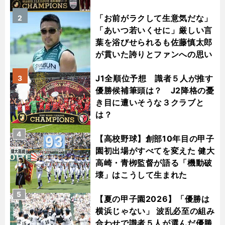
「お前がラクして生意気だな」
2
「あいつ若いくせに」厳しい言
葉を浴びせられるも佐藤慎太郎
が貫いた誇りとファンへの思い
J1全順位予想 識者５人が推す
3
優勝候補筆頭は？ J2降格の憂
き目に遭いそうな３クラブと
は？
4
【高校野球】創部10年目の甲子
園初出場がすべてを変えた 健大
高崎・青栁監督が語る「機動破
壊」はこうして生まれた
5
【夏の甲子園2026】「優勝は
横浜じゃない」 波乱必至の組み
合わせで識者５人が選んだ優勝