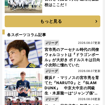
校はここだ！
もっと見る
各スポーツコラム記事
Jリーグ
2026.08.07更新
宮市亮のアーセナル時代の同僚
ウォルコットは『ドラゴンボー
ル』が大好き ポドルスキは日向
小次郎に憧れていた
Jリーグ
2026.08.07更新
横浜Ｆ・マリノスの宮市亮を育
てた『NARUTO』と『SLAM
DUNK』 中京大中京の同級
生・木原龍一は"ジャンプ係"だ
った
Jリーグ
2026.08.06更新