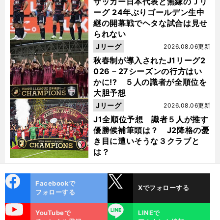
サッカー日本代表と無縁のＪリ
ーグ 24年ぶりゴールデン生中
継の開幕戦でヘタな試合は見せ
られない
Jリーグ
2026.08.06更新
秋春制が導入されたJ1リーグ2
026－27シーズンの行方はい
かに!? ５人の識者が全順位を
大胆予想
Jリーグ
2026.08.06更新
J1全順位予想 識者５人が推す
優勝候補筆頭は？ J2降格の憂
き目に遭いそうな３クラブと
は？
cebo
X
Facebookで
Xでフォローする
ok
フォローする
uTube
LINE
YouTubeで
LINEで