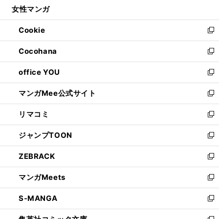
し
女性マンガ
く
で
ド
ィ
い
開
ウ
ン
ウ
Cookie
く
で
ド
ィ
新
開
ウ
ン
し
Cocohana
く
で
ド
い
新
開
ウ
ウ
し
office YOU
く
で
ィ
い
新
開
ン
ウ
し
マンガMee公式サイト
く
ド
ィ
い
新
ウ
ン
ウ
し
リマコミ
で
ド
ィ
い
新
開
ウ
ン
ウ
し
ジャンプTOON
く
で
ド
ィ
い
新
開
ウ
ン
ウ
し
ZEBRACK
く
で
ド
ィ
い
新
開
ウ
ン
ウ
し
マンガMeets
く
で
ド
ィ
い
新
開
ウ
ン
ウ
し
S-MANGA
く
で
ド
ィ
い
新
開
ウ
ン
ウ
し
く