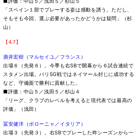
■評価：中山５／浅田５／杉山５
「スペイン１部でプレーする姿は感動を誘う。ただし、
そもそも今回、選ぶ必要があったかどうかは疑問」（杉
山）
【4.7】
酒井宏樹（マルセイユ／フランス）
出場６（先発６）。今季も右SBで開幕から６試合連続で
スタメン出場。パリSG戦ではネイマール封じに成功する
など、守備面で勝利に貢献した。
■評価：中山５／浅田５／杉山４
「リーグ、クラブのレベルを考えると現代表では最高の
評価」（浅田）
冨安健洋（ボローニャ／イタリア）
出場３（先発３）。右SBでプレーした昨シーズンから一