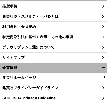
く/
推奨環境
閉
じ
集英社ID・スポルティーバIDとは
る
利用規約・会員規約
特定商取引法に基づく表示・その他の事項
ブラウザプッシュ通知について
サイトマップ
企業情報
開
く/
集英社ホームページ
新
閉
し
じ
集英社プライバシーガイドライン
い
る
ウ
SHUEISHA Privacy Guideline
ィ
ン