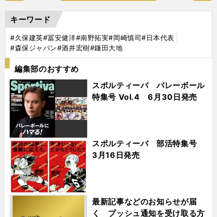
キーワード
#久保建英
#冨安健洋
#南野拓実
#岡崎慎司
#日本代表
#森保ジャパン
#酒井宏樹
#鎌田大地
編集部のおすすめ
スポルティーバ バレーボール
特集号 Vol.4 6月30日発売
スポルティーバ 部活特集号
3月16日発売
最新記事などのお知らせが届
く プッシュ通知を受け取る方