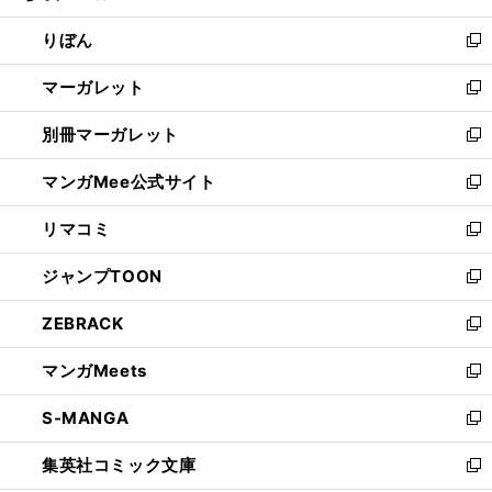
開
ウ
ン
ウ
りぼん
く
で
ド
ィ
新
開
ウ
ン
し
マーガレット
く
で
ド
い
新
開
ウ
ウ
し
別冊マーガレット
く
で
ィ
い
新
開
ン
ウ
し
マンガMee公式サイト
く
ド
ィ
い
新
ウ
ン
ウ
し
リマコミ
で
ド
ィ
い
新
開
ウ
ン
ウ
し
ジャンプTOON
く
で
ド
ィ
い
新
開
ウ
ン
ウ
し
ZEBRACK
く
で
ド
ィ
い
新
開
ウ
ン
ウ
し
マンガMeets
く
で
ド
ィ
い
新
開
ウ
ン
ウ
し
S-MANGA
く
で
ド
ィ
い
新
開
ウ
ン
ウ
し
集英社コミック文庫
く
で
ド
ィ
い
新
開
ウ
ン
ウ