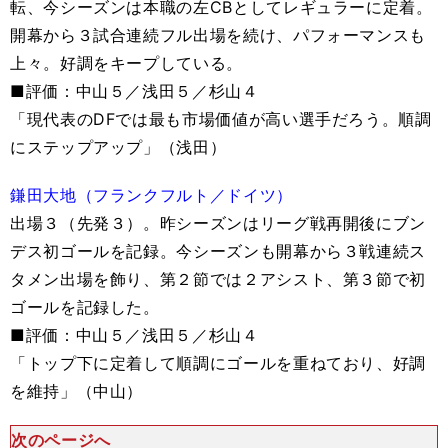
転、今シーズンは本職の左CBとしてレギュラーに定着。
開幕から３試合連続フル出場を続け、パフォーマンスも
上々。好調をキープしている。
■評価：中山５／浅田５／杉山４
「現代表のDFでは最も市場価値が高い選手だろう。順調
にステップアップ」（浅田）
鎌田大地（フランクフルト／ドイツ）
出場３（先発３）。昨シーズンはリーグ戦再開後にブン
デス初ゴールを記録。今シーズンも開幕から３戦連続ス
タメン出場を飾り、第２節では２アシスト、第３節で初
ゴールを記録した。
■評価：中山５／浅田５／杉山４
「トップ下に定着して順調にゴールを重ねており、好調
を維持」（中山）
次のページへ