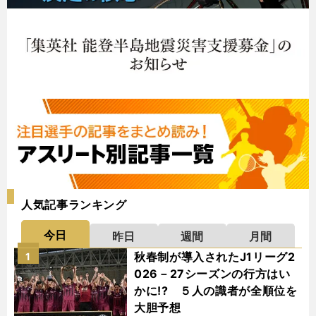
人気記事ランキング
今日
昨日
週間
月間
秋春制が導入されたJ1リーグ2
1
026－27シーズンの行方はい
かに!? ５人の識者が全順位を
大胆予想