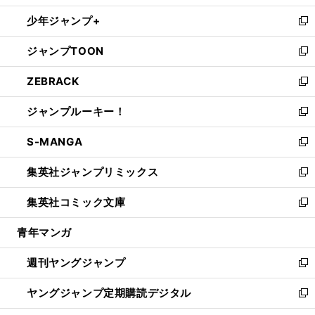
ウ
ン
ウ
し
少年ジャンプ+
で
ド
ィ
い
新
開
ウ
ン
ウ
し
ジャンプTOON
く
で
ド
ィ
い
新
開
ウ
ン
ウ
し
ZEBRACK
く
で
ド
ィ
い
新
開
ウ
ン
ウ
し
ジャンプルーキー！
く
で
ド
ィ
い
新
開
ウ
ン
ウ
し
S-MANGA
く
で
ド
ィ
い
新
開
ウ
ン
ウ
し
集英社ジャンプリミックス
く
で
ド
ィ
い
新
開
ウ
ン
ウ
し
集英社コミック文庫
く
で
ド
ィ
い
新
開
ウ
ン
ウ
し
青年マンガ
く
で
ド
ィ
い
開
ウ
ン
ウ
週刊ヤングジャンプ
く
で
ド
ィ
新
開
ウ
ン
し
ヤングジャンプ定期購読デジタル
く
で
ド
い
新
開
ウ
ウ
し