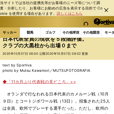
当サイトでは当社の提携先等がお客様のニーズ等について調
査・分析したり、お客様にお勧めの広告を表⽰する⽬的で Co
閉じ
okie を使⽤する場合があります。
詳しくはこちら
る
マイペ
web Sportiva (webスポルティーバ)
検索
メニュ
we
ー
サッカーの記事一覧
サッカー代表
日本代表
日
b
ジ
サッカー
競馬
ゴルフ
その他球技
その他競技
モー
ス
日本代表全員の現状を５段階評価。
ポ
クラブの大黒柱から出場０まで
ル
テ
2020年10月07日 06:00 公開
2020年10月07日 06:02 更新
ィ
ー
text by Sportiva
バ
photo by Mutsu Kawamori／MUTSUFOTOGRAFIA
◆「11カ月ぶり代表戦の見どころ」>>
オランダで行なわれる日本代表のカメルーン戦（10月
９日）とコートジボワール戦（13日）。招集された25人
は全員、欧州でプレーする選手だった。ただし、欧州の