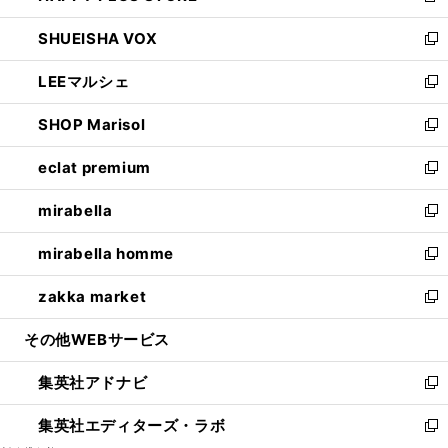
ウ
ン
ウ
し
SHUEISHA VOX
で
ド
ィ
い
新
開
ウ
ン
ウ
し
LEEマルシェ
く
で
ド
ィ
い
新
開
ウ
ン
ウ
し
SHOP Marisol
く
で
ド
ィ
い
新
開
ウ
ン
ウ
し
eclat premium
く
で
ド
ィ
い
新
開
ウ
ン
ウ
し
mirabella
く
で
ド
ィ
い
新
開
ウ
ン
ウ
し
mirabella homme
く
で
ド
ィ
い
新
開
ウ
ン
ウ
し
zakka market
く
で
ド
ィ
い
新
開
ウ
ン
ウ
し
その他WEBサービス
く
で
ド
ィ
い
開
ウ
ン
ウ
集英社アドナビ
く
で
ド
ィ
新
開
ウ
ン
し
集英社エディターズ・ラボ
く
で
ド
い
新
開
ウ