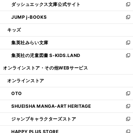
ダッシュエックス文庫公式サイト
く
ド
ィ
い
新
ウ
ン
ウ
し
JUMP j-BOOKS
で
ド
ィ
い
新
開
ウ
ン
ウ
し
キッズ
く
で
ド
ィ
い
開
ウ
ン
ウ
集英社みらい文庫
く
で
ド
ィ
新
開
ウ
ン
し
集英社の児童図書 S-KIDS.LAND
く
で
ド
い
新
開
ウ
ウ
し
オンラインストア・
その他WEBサービス
く
で
ィ
い
開
ン
ウ
オンラインストア
く
ド
ィ
ウ
ン
OTO
で
ド
新
開
ウ
し
SHUEISHA MANGA-ART HERITAGE
く
で
い
新
開
ウ
し
ジャンプキャラクターズストア
く
ィ
い
新
ン
ウ
し
HAPPY PLUS STORE
ド
ィ
い
新