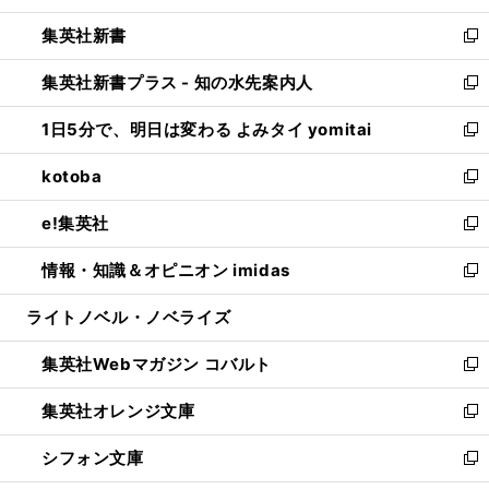
開
ウ
ウ
し
集英社新書
く
で
ィ
い
新
開
ン
ウ
し
集英社新書プラス - 知の水先案内人
く
ド
ィ
い
新
ウ
ン
ウ
し
1日5分で、明日は変わる よみタイ yomitai
で
ド
ィ
い
新
開
ウ
ン
ウ
し
kotoba
く
で
ド
ィ
い
新
開
ウ
ン
ウ
し
e!集英社
く
で
ド
ィ
い
新
開
ウ
ン
ウ
し
情報・知識＆オピニオン imidas
く
で
ド
ィ
い
新
開
ウ
ン
ウ
し
ライトノベル・ノベライズ
く
で
ド
ィ
い
開
ウ
ン
ウ
集英社Webマガジン コバルト
く
で
ド
ィ
新
開
ウ
ン
し
集英社オレンジ文庫
く
で
ド
い
新
開
ウ
ウ
し
シフォン文庫
く
で
ィ
い
新
開
ン
ウ
し