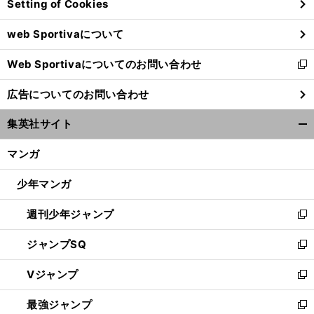
Setting of Cookies
ド
ウ
web Sportivaについて
で
開
Web Sportivaについてのお問い合わせ
く
新
し
広告についてのお問い合わせ
い
ウ
集英社サイト
ィ
開
ン
く/
マンガ
ド
閉
ウ
じ
少年マンガ
で
る
開
週刊少年ジャンプ
く
新
し
ジャンプSQ
い
新
ウ
し
Vジャンプ
ィ
い
新
ン
ウ
し
最強ジャンプ
ド
ィ
い
新