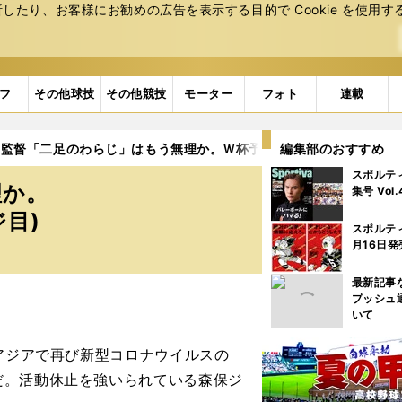
たり、お客様にお勧めの広告を表⽰する⽬的で Cookie を使⽤す
フ
その他球技
その他競技
モーター
フォト
連載
保監督「二足のわらじ」はもう無理か。Ｗ杯予選の新日程で問題山積
編集部のおすすめ
スポルテ
理か。
集号 Vol
ジ目)
スポルテ
月16日発
最新記事
プッシュ
いて
アジアで再び新型コロナウイルスの
だ。活動休止を強いられている森保ジ