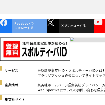
ebo
X
YouTube
Facebookで
Xでフォローする
ok
フォローする
サービス
推奨環境
集英社ID・スポルティーバIDとは
ブラウザプッシュ通知について
サイトマッ
企業情報
集英社ホームページ
集英社プライバシー
新
Web Sportivaについてのお問い合わせ
広
し
新
い
し
集英社サイト
ウ
い