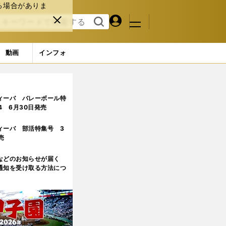
る場合がありま
マイペ
閉じ
検索
メニュ
ー
る
す
ジ
る
動画
インフォ
2ページ目
ィーバ バレーボール特
.4 6月30日発売
ィーバ 部活特集号 3
売
などのお知らせが届く
通知を受け取る方法につ