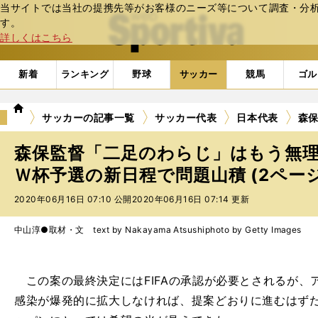
当サイトでは当社の提携先等がお客様のニーズ等について調査・分析し
web Sportiva (webスポルティーバ)
す。
詳しくはこちら
新着
ランキング
野球
サッカー
競馬
ゴル
we
サッカーの記事一覧
サッカー代表
日本代表
森
b
ス
森保監督「二足のわらじ」はもう無
ポ
ル
Ｗ杯予選の新日程で問題山積 (2ペー
テ
2020年06月16日 07:10 公開
2020年06月16日 07:14 更新
ィ
ー
バ
中山淳●取材・文 text by Nakayama Atsushi
photo by Getty Images
この案の最終決定にはFIFAの承認が必要とされるが、
感染が爆発的に拡大しなければ、提案どおりに進むはず