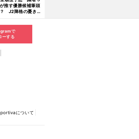
が推す優勝候補筆頭
？ J2降格の憂き目
遭いそうな３クラブ
は？
agramで
ローする
Sportivaについて