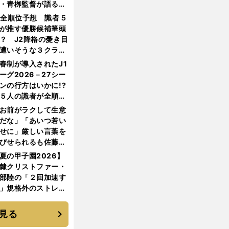
・青栁監督が語る
機動破壊」はこうし
1全順位予想 識者５
生まれた
が推す優勝候補筆頭
？ J2降格の憂き目
遭いそうな３クラブ
は？
春制が導入されたJ1
ーグ2026－27シー
ンの行方はいかに!?
５人の識者が全順位
大胆予想
お前がラクして生意
だな」「あいつ若い
せに」厳しい言葉を
びせられるも佐藤慎
郎が貫いた誇りとフ
夏の甲子園2026】
ンへの思い
隷クリストファー・
部陸の「２回加速す
」規格外のストレー
 それでもプロではな
大学進学を選ぶ理由
見る