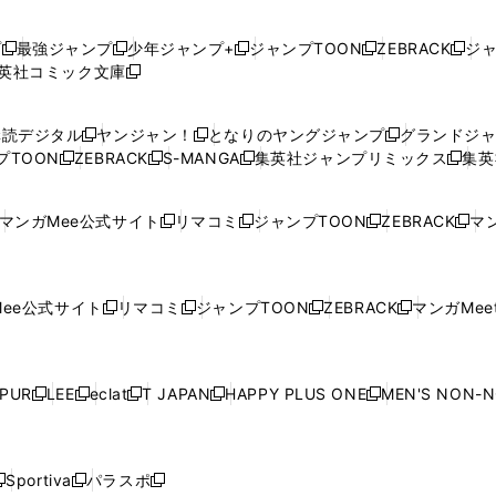
プ
最強ジャンプ
少年ジャンプ+
ジャンプTOON
ZEBRACK
ジ
新
新
新
新
新
英社コミック文庫
し
新
し
し
し
し
い
い
し
い
い
い
ウ
ウ
い
ウ
ウ
ウ
購読デジタル
ヤンジャン！
となりのヤングジャンプ
グランドジ
新
新
新
ィ
ィ
ウ
ィ
ィ
ィ
プTOON
ZEBRACK
S-MANGA
集英社ジャンプリミックス
集英
新
し
新
し
新
し
新
ン
ン
ィ
ン
ン
ン
し
い
し
い
し
い
し
ド
ド
ン
ド
ド
ド
い
ウ
い
ウ
い
ウ
い
ウ
ウ
ド
ウ
ウ
ウ
マンガMee公式サイト
リマコミ
ジャンプTOON
ZEBRACK
マン
新
新
新
新
ウ
ィ
ウ
ィ
ウ
ィ
ウ
で
で
ウ
で
で
で
し
し
し
し
し
ィ
ン
ィ
ン
ィ
ン
ィ
開
開
で
開
開
開
い
い
い
い
い
ン
ド
ン
ド
ン
ド
ン
く
く
開
く
く
く
ウ
ウ
ウ
ウ
ウ
ド
ウ
ド
ウ
ド
ウ
ド
ee公式サイト
リマコミ
ジャンプTOON
ZEBRACK
マンガMeet
く
新
新
新
新
ィ
ィ
ィ
ィ
ィ
ウ
で
ウ
で
ウ
で
ウ
し
し
し
し
ン
ン
ン
ン
ン
で
開
で
開
で
開
で
い
い
い
い
ド
ド
ド
ド
ド
開
く
開
く
開
く
開
ウ
ウ
ウ
ウ
ウ
ウ
ウ
ウ
ウ
PUR
LEE
eclat
T JAPAN
HAPPY PLUS ONE
MEN'S NON-
く
く
く
く
新
新
新
新
新
ィ
ィ
ィ
ィ
で
で
で
で
で
し
し
し
し
し
ン
ン
ン
ン
開
開
開
開
開
い
い
い
い
い
ド
ド
ド
ド
く
く
く
く
く
ウ
ウ
ウ
ウ
ウ
ウ
ウ
ウ
ウ
Sportiva
パラスポ
新
新
ィ
ィ
ィ
ィ
ィ