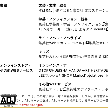
で
ウ
で
で
し
し
ン
ィ
ン
ン
ン
書籍
文芸・文庫・総合
開
で
開
開
い
い
ド
ン
ド
ド
ド
すばる
小説すばる
集英社 文芸ステーシ
く
開
く
く
新
新
ウ
ウ
ウ
ド
ウ
ウ
ウ
く
し
し
ィ
ィ
学芸・ノンフィクション・新書
で
ウ
で
で
で
い
い
ン
ン
集英社学芸部 - 学芸・ノンフィクション
開
で
開
開
開
新
ウ
ウ
ド
ド
1日5分で、明日は変わる よみタイ yomitai
く
開
く
く
く
し
新
ィ
ィ
ウ
ウ
く
い
ン
ン
ライトノベル・ノベライズ
で
で
ウ
ド
ド
集英社Webマガジン コバルト
集英社オレ
開
開
新
ィ
ウ
ウ
く
く
し
ン
キッズ
で
で
い
ド
集英社みらい文庫
集英社の児童図書 S-KID
開
開
新
ウ
ウ
く
く
し
ィ
オンラインストア・
オンラインストア
で
い
ン
その他WEBサービス
OTO
SHUEISHA MANGA-ART HERITAGE
開
新
ウ
ド
LEEマルシェ
SHOP Marisol
eclat prem
く
し
新
新
ィ
ウ
い
し
し
ン
その他WEBサービス
で
ウ
い
い
ド
集英社アドナビ
集英社エディターズ・ラ
開
新
ィ
ウ
ウ
ウ
く
し
ABJマークは、この電子書店・電子書籍配信サービスが、著作権者か
ン
ィ
ィ
で
い
です。ABJマークの詳細、ABJマークを掲示しているサービスの一
ド
ン
ン
開
https://aebs.or.jp/
ウ
新
ウ
ド
ド