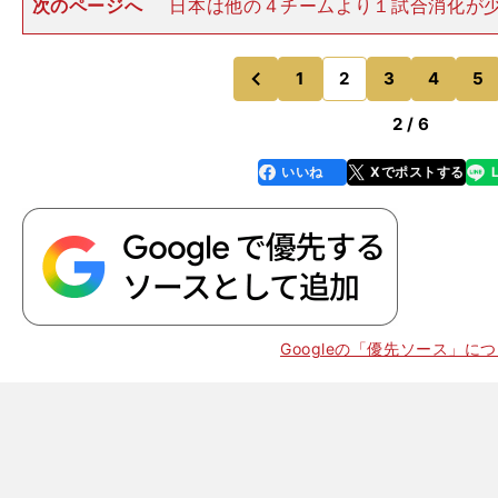
次のページへ
日本は他の４チームより１試合消化が
現時点で２位キルギスタンと勝ち点５ポイント差をつけ
形で首位に立っているため、たとえ予選以外に親善試合
ても、もはや２次予選突破
1
2
3
4
5
のページへ
のページへ
前
2 / 6
いいね
Xでポストする
line
faceboo
x
k
Googleの「優先ソース」に