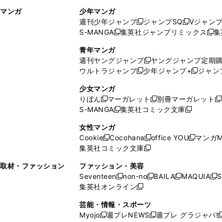
ィ
ウ
マンガ
少年マンガ
ン
ィ
週刊少年ジャンプ
ジャンプSQ
Vジャン
ド
ン
新
新
S-MANGA
集英社ジャンプリミックス
集
ウ
ド
新
し
し
新
で
ウ
し
い
い
し
青年マンガ
開
で
い
ウ
ウ
い
週刊ヤングジャンプ
ヤングジャンプ定期
新
く
開
ウ
ィ
ィ
ウ
ウルトラジャンプ
少年ジャンプ+
ジャン
新
し
新
く
ィ
ン
ン
ィ
し
い
し
ン
ド
ド
ン
少女マンガ
い
ウ
い
ド
ウ
ウ
ド
りぼん
マーガレット
別冊マーガレット
新
新
新
ウ
ィ
ウ
ウ
で
で
ウ
S-MANGA
集英社コミック文庫
し
新
し
新
ィ
ン
ィ
で
開
開
で
い
し
い
し
ン
ド
ン
女性マンガ
開
く
く
開
ウ
い
ウ
い
ド
ウ
ド
Cookie
Cocohana
office YOU
マンガM
く
く
新
新
新
ィ
ウ
ィ
ウ
ウ
で
ウ
集英社コミック文庫
し
新
し
し
ン
ィ
ン
ィ
で
開
で
い
し
い
い
ド
ン
ド
ン
取材・ファッション
ファッション・美容
開
く
開
ウ
い
ウ
ウ
ウ
ド
ウ
ド
Seventeen
non-no
BAILA
MAQUIA
S
く
く
新
新
新
新
ィ
ウ
ィ
ィ
で
ウ
で
ウ
集英社オンライン
し
新
し
し
し
ン
ィ
ン
ン
開
で
開
で
い
し
い
い
い
ド
ン
ド
ド
芸能・情報・スポーツ
く
開
く
開
ウ
い
ウ
ウ
ウ
ウ
ド
ウ
ウ
Myojo
週プレNEWS
週プレ グラジャパ!
く
く
新
新
新
ィ
ウ
ィ
ィ
ィ