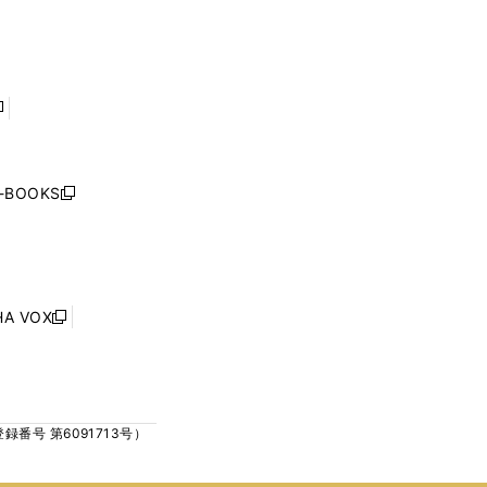
で
で
ン
ン
開
開
ド
ド
く
く
ウ
ウ
で
で
開
開
く
く
し
い
ウ
j-BOOKS
新
ィ
し
ン
い
ド
ウ
ウ
ィ
で
ン
HA VOX
開
新
ド
く
し
ウ
い
で
ウ
開
ィ
く
号 第6091713号）
ン
ド
ウ