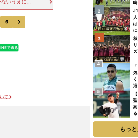
少ないうえに、
崎
ている。優位な
「
J
2
を組めないとし
て
人
次
6
は
に
と
秋
3
リ
LINEで送る
ズ
4
を
「
気
く
浴
5
太
【
ついて
ァ
聖
高
る
ト
く
もっと