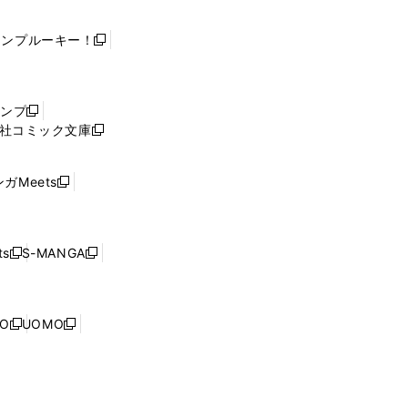
ャンプルーキー！
新
し
い
ウ
ャンプ
新
ィ
社コミック文庫
し
新
ン
い
し
ド
ウ
い
ウ
ガMeets
新
ィ
ウ
で
し
ン
ィ
開
い
ド
ン
く
ウ
ウ
ド
s
S-MANGA
新
新
ィ
で
ウ
し
し
ン
開
で
い
い
ド
く
開
ウ
ウ
ウ
NO
UOMO
く
新
新
ィ
ィ
で
し
し
ン
ン
開
い
い
ド
ド
く
ウ
ウ
ウ
ウ
ィ
ィ