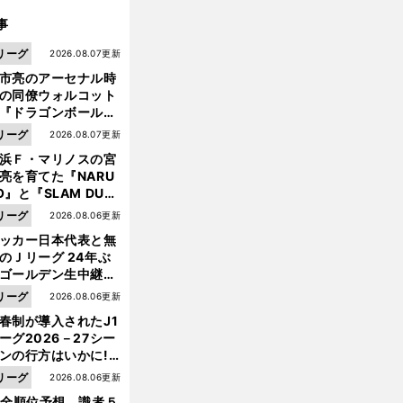
事
リーグ
2026.08.07更新
市亮のアーセナル時
の同僚ウォルコット
『ドラゴンボール』
大好き ポドルスキは
リーグ
2026.08.07更新
向小次郎に憧れてい
浜Ｆ・マリノスの宮
亮を育てた『NARU
O』と『SLAM DUN
』 中京大中京の同
リーグ
2026.08.06更新
生・木原龍一は"ジ
ッカー日本代表と無
前
ンプ係"だった
へ
のＪリーグ 24年ぶ
ゴールデン生中継の
幕戦でヘタな試合は
リーグ
2026.08.06更新
せられない
春制が導入されたJ1
ーグ2026－27シー
ンの行方はいかに!?
５人の識者が全順位
リーグ
2026.08.06更新
大胆予想
1全順位予想 識者５