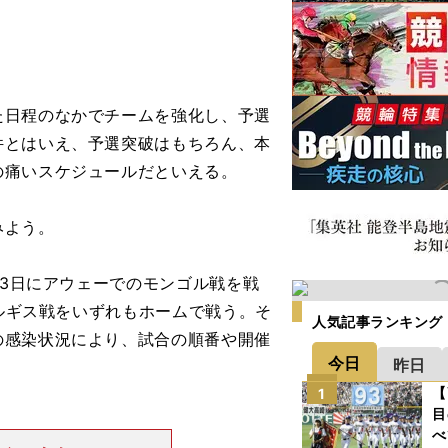
日程のなかでチームを強化し、予選
件とはいえ、予選突破はもちろん、本
の痛いスケジュールだといえる。
みよう。
13日にアウェーでのモンゴル戦を戦
キルギス戦をいずれもホームで戦う。そ
人気記事ランキング
の感染状況により、試合の順番や開催
今日
昨日
【
1
目
べ