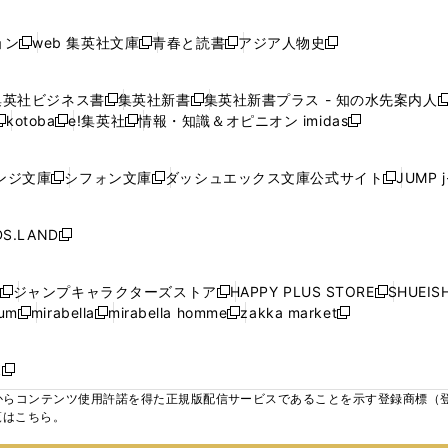
で
で
で
で
し
し
し
ン
ン
ン
ン
ン
開
開
開
開
い
い
い
ド
ド
ド
ド
ド
ョン
web 集英社文庫
青春と読書
アジア人物史
く
く
く
く
新
新
新
新
ウ
ウ
ウ
ウ
ウ
ウ
ウ
ウ
し
し
し
し
ィ
ィ
ィ
で
で
で
で
で
い
い
い
い
ン
ン
ン
集英社ビジネス書
集英社新書
集英社新書プラス - 知の水先案内人
開
開
開
開
開
新
新
新
ウ
ウ
ウ
ウ
ド
ド
ド
kotoba
e!集英社
情報・知識＆オピニオン imidas
く
く
く
く
く
新
し
新
し
新
ィ
ィ
ィ
ィ
ウ
ウ
ウ
し
し
い
し
い
し
ン
ン
ン
ン
で
で
で
い
い
ウ
い
ウ
い
ド
ド
ド
ド
ンジ文庫
シフォン文庫
ダッシュエックス文庫公式サイト
JUMP 
開
開
開
新
新
新
ウ
ウ
ィ
ウ
ィ
ウ
ウ
ウ
ウ
ウ
く
く
く
し
し
し
ィ
ィ
ン
ィ
ン
ィ
で
で
で
で
い
い
い
ン
ン
ド
ン
ド
ン
S.LAND
開
開
開
開
新
ウ
ウ
ウ
ド
ド
ウ
ド
ウ
ド
く
く
く
く
し
ィ
ィ
ィ
ウ
ウ
で
ウ
で
ウ
い
ン
ン
ン
ジャンプキャラクターズストア
HAPPY PLUS STORE
SHUEIS
で
で
開
で
開
で
新
新
新
ウ
ド
ド
ド
ium
mirabella
mirabella homme
zakka market
開
開
く
開
く
開
し
新
新
新
し
新
し
ィ
ウ
ウ
ウ
く
く
く
く
い
し
し
い
し
し
い
ン
で
で
で
ウ
い
い
ウ
い
い
ウ
ド
ボ
開
開
開
新
ィ
ウ
ウ
ィ
ウ
ウ
ィ
ウ
く
く
く
し
らコンテンツ使用許諾を得た正規版配信サービスであることを示す登録商標（登録番
ン
ィ
ィ
ン
ィ
ィ
ン
で
い
覧はこちら。
ド
ン
ン
ド
ン
ン
ド
開
ウ
ウ
ド
ド
ウ
ド
ド
ウ