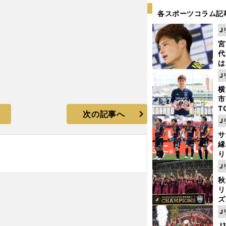
各スポーツコラム記
J
宮
代
は
が
J
日
横
た
市
T
次の記事へ
K
J
級
サ
ャ
縁
り
開
J
見
秋
リ
ズ
J
を
J