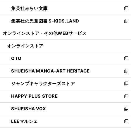
開
ウ
ン
ウ
集英社みらい文庫
く
で
ド
ィ
新
開
ウ
ン
し
集英社の児童図書 S-KIDS.LAND
く
で
ド
い
新
開
ウ
ウ
し
オンラインストア・
その他WEBサービス
く
で
ィ
い
開
ン
ウ
オンラインストア
く
ド
ィ
ウ
ン
OTO
で
ド
新
開
ウ
し
SHUEISHA MANGA-ART HERITAGE
く
で
い
新
開
ウ
し
ジャンプキャラクターズストア
く
ィ
い
新
ン
ウ
し
HAPPY PLUS STORE
ド
ィ
い
新
ウ
ン
ウ
し
SHUEISHA VOX
で
ド
ィ
い
新
開
ウ
ン
ウ
し
LEEマルシェ
く
で
ド
ィ
い
新
開
ウ
ン
ウ
し