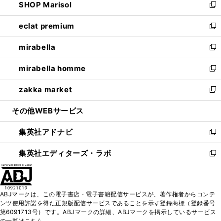
SHOP Marisol
く
で
ド
ィ
い
新
開
ウ
ン
ウ
し
eclat premium
く
で
ド
ィ
い
新
開
ウ
ン
ウ
し
mirabella
く
で
ド
ィ
い
新
開
ウ
ン
ウ
し
mirabella homme
く
で
ド
ィ
い
新
開
ウ
ン
ウ
し
zakka market
く
で
ド
ィ
い
新
開
ウ
ン
ウ
し
その他WEBサービス
く
で
ド
ィ
い
開
ウ
ン
ウ
集英社アドナビ
く
で
ド
ィ
新
開
ウ
ン
し
集英社エディターズ・ラボ
く
で
ド
い
新
開
ウ
ウ
し
く
で
ィ
い
開
ン
ウ
ABJマークは、この電子書店・電子書籍配信サービスが、著作権者からコンテ
く
ド
ィ
ンツ使用許諾を得た正規版配信サービスであることを示す登録商標（登録番号
ウ
ン
第6091713号）です。ABJマークの詳細、ABJマークを掲示しているサービス
で
ド
の一覧はこちら。