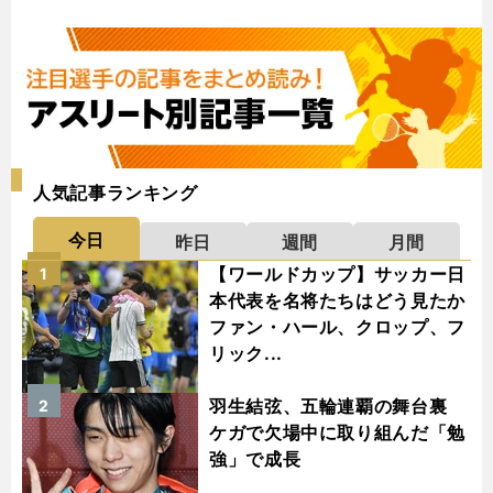
人気記事ランキング
今日
昨日
週間
月間
【ワールドカップ】サッカー日
1
本代表を名将たちはどう見たか
ファン・ハール、クロップ、フ
リック...
羽生結弦、五輪連覇の舞台裏
2
ケガで欠場中に取り組んだ「勉
強」で成長