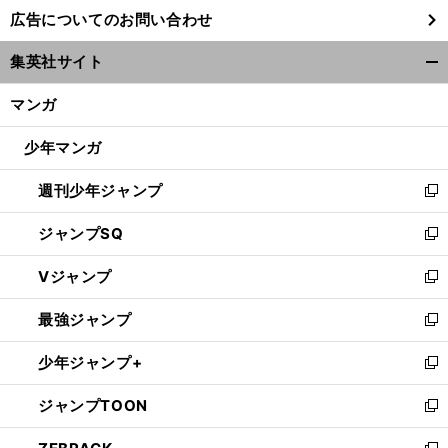
し
広告についてのお問い合わせ
い
ウ
集英社サイト
ィ
開
ン
く/
マンガ
ド
閉
ウ
じ
少年マンガ
で
る
開
週刊少年ジャンプ
く
新
し
ジャンプSQ
い
新
ウ
し
Vジャンプ
ィ
い
新
ン
ウ
し
最強ジャンプ
ド
ィ
い
新
ウ
ン
ウ
し
少年ジャンプ+
で
ド
ィ
い
新
開
ウ
ン
ウ
し
ジャンプTOON
く
で
ド
ィ
い
新
開
ウ
ン
ウ
し
く