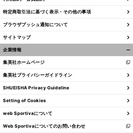
特定商取引法に基づく表示・その他の事項
ブラウザプッシュ通知について
サイトマップ
企業情報
開
く/
集英社ホームページ
新
閉
し
じ
集英社プライバシーガイドライン
い
る
ウ
SHUEISHA Privacy Guideline
ィ
い
。
、
いデータは見られず
森保ジャパン
課題多き中国戦勝利
ン
Setting of Cookies
ド
ウ
web Sportivaについて
で
開
Web Sportivaについてのお問い合わせ
く
新