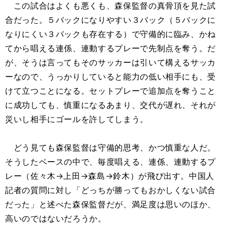
この試合はよくも悪くも、森保監督の真骨頂を見た試
合だった。５バックになりやすい３バック（５バックに
なりにくい３バックも存在する）で守備的に臨み、かね
てから唱える連係、連動するプレーで先制点を奪う。だ
が、そうは言ってもそのサッカーは引いて構えるサッカ
ーなので、うっかりしていると能力の低い相手にも、受
けて立つことになる。セットプレーで追加点を奪うこと
に成功しても、慎重になるあまり、交代が遅れ、それが
災いし相手にゴールを許してしまう。
どう見ても森保監督は守備的思考、かつ慎重な人だ。
そうしたベースの中で、毎度唱える、連係、連動するプ
レー（佐々木→上田→森島→鈴木）が飛び出す。中国人
記者の質問に対し「どっちが勝ってもおかしくない試合
だった」と述べた森保監督だが、満足度は思いのほか、
高いのではないだろうか。