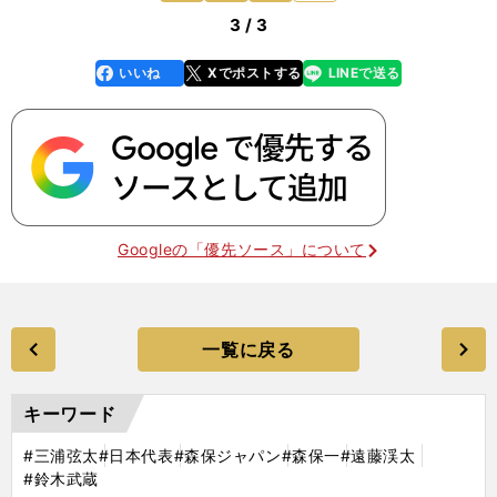
3 / 3
いいね
Xでポストする
LINEで送る
line
faceboo
x
k
Googleの「優先ソース」について
一覧に戻る
キーワード
#三浦弦太
#日本代表
#森保ジャパン
#森保一
#遠藤渓太
#鈴木武蔵