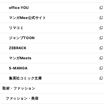
開
ウ
ウ
し
office YOU
く
で
ィ
い
新
開
ン
ウ
し
マンガMee公式サイト
く
ド
ィ
い
新
ウ
ン
ウ
し
リマコミ
で
ド
ィ
い
新
開
ウ
ン
ウ
し
ジャンプTOON
く
で
ド
ィ
い
新
開
ウ
ン
ウ
し
ZEBRACK
く
で
ド
ィ
い
新
開
ウ
ン
ウ
し
マンガMeets
く
で
ド
ィ
い
新
開
ウ
ン
ウ
し
S-MANGA
く
で
ド
ィ
い
新
開
ウ
ン
ウ
し
集英社コミック文庫
く
で
ド
ィ
い
新
開
ウ
ン
ウ
し
取材・ファッション
く
で
ド
ィ
い
開
ウ
ン
ウ
ファッション・美容
く
で
ド
ィ
開
ウ
ン