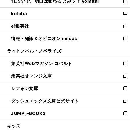
1日5分で、明日は変わる よみタイ yomitai
で
ド
ィ
い
新
開
ウ
ン
ウ
し
kotoba
く
で
ド
ィ
い
新
開
ウ
ン
ウ
し
e!集英社
く
で
ド
ィ
い
新
開
ウ
ン
ウ
し
情報・知識＆オピニオン imidas
く
で
ド
ィ
い
新
開
ウ
ン
ウ
し
ライトノベル・ノベライズ
く
で
ド
ィ
い
開
ウ
ン
ウ
集英社Webマガジン コバルト
く
で
ド
ィ
新
開
ウ
ン
し
集英社オレンジ文庫
く
で
ド
い
新
開
ウ
ウ
し
シフォン文庫
く
で
ィ
い
新
開
ン
ウ
し
ダッシュエックス文庫公式サイト
く
ド
ィ
い
新
ウ
ン
ウ
し
JUMP j-BOOKS
で
ド
ィ
い
新
開
ウ
ン
ウ
し
キッズ
く
で
ド
ィ
い