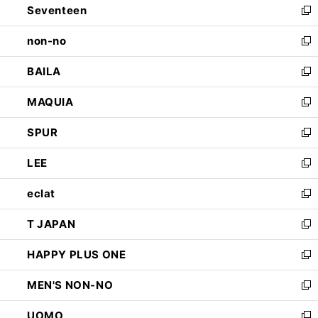
Seventeen
く
で
ド
新
開
ウ
し
non-no
く
で
い
新
開
ウ
し
BAILA
く
ィ
い
新
ン
ウ
し
MAQUIA
ド
ィ
い
新
ウ
ン
ウ
し
SPUR
で
ド
ィ
い
新
開
ウ
ン
ウ
し
LEE
く
で
ド
ィ
い
新
開
ウ
ン
ウ
し
eclat
く
で
ド
ィ
い
新
開
ウ
ン
ウ
し
T JAPAN
く
で
ド
ィ
い
新
開
ウ
ン
ウ
し
HAPPY PLUS ONE
く
で
ド
ィ
い
新
開
ウ
ン
ウ
し
MEN'S NON-NO
く
で
ド
ィ
い
新
開
ウ
ン
ウ
し
UOMO
く
で
ド
ィ
い