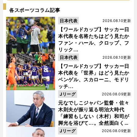
各スポーツコラム記事
日本代表
2026.08.10更新
【ワールドカップ】サッカー日
本代表を名将たちはどう見たか
ファン・ハール、クロップ、フ
リック...
日本代表
2026.08.10更新
【ワールドカップ】サッカー日
本代表を「世界」はどう見たか
ベンゲル、スカローニ、モドリ
ッチ...
Jリーグ
2026.08.09更新
元なでしこジャパン監督・佐々
木則夫が振り返る明治大時代
「練習もしない（木村）和司が
脚光を浴びて...。全然面白くな
い４年間でした」
Jリーグ
2026.08.09更新