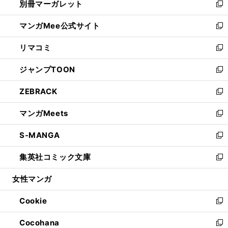
別冊マーガレット
く
で
ィ
い
新
開
ン
ウ
し
マンガMee公式サイト
く
ド
ィ
い
新
ウ
ン
ウ
し
リマコミ
で
ド
ィ
い
新
開
ウ
ン
ウ
し
ジャンプTOON
く
で
ド
ィ
い
新
開
ウ
ン
ウ
し
ZEBRACK
く
で
ド
ィ
い
新
開
ウ
ン
ウ
し
マンガMeets
く
で
ド
ィ
い
新
開
ウ
ン
ウ
し
S-MANGA
く
で
ド
ィ
い
新
開
ウ
ン
ウ
し
集英社コミック文庫
く
で
ド
ィ
い
新
開
ウ
ン
ウ
し
女性マンガ
く
で
ド
ィ
い
開
ウ
ン
ウ
Cookie
く
で
ド
ィ
新
開
ウ
ン
し
Cocohana
く
で
ド
い
新