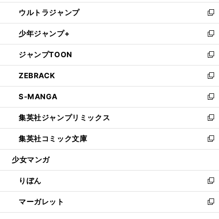
開
ウ
ン
ウ
し
ウルトラジャンプ
く
で
ド
ィ
い
新
開
ウ
ン
ウ
し
少年ジャンプ+
く
で
ド
ィ
い
新
開
ウ
ン
ウ
し
ジャンプTOON
く
で
ド
ィ
い
新
開
ウ
ン
ウ
し
ZEBRACK
く
で
ド
ィ
い
新
開
ウ
ン
ウ
し
S-MANGA
く
で
ド
ィ
い
新
開
ウ
ン
ウ
し
集英社ジャンプリミックス
く
で
ド
ィ
い
新
開
ウ
ン
ウ
し
集英社コミック文庫
く
で
ド
ィ
い
新
開
ウ
ン
ウ
し
少女マンガ
く
で
ド
ィ
い
開
ウ
ン
ウ
りぼん
く
で
ド
ィ
新
開
ウ
ン
し
マーガレット
く
で
ド
い
新
開
ウ
ウ
し