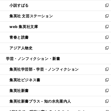
ウ
し
小説すばる
く
で
い
新
開
ウ
し
集英社 文芸ステーション
く
ィ
い
新
ン
ウ
し
web 集英社文庫
ド
ィ
い
新
ウ
ン
ウ
し
青春と読書
で
ド
ィ
い
新
開
ウ
ン
ウ
し
アジア人物史
く
で
ド
ィ
い
新
開
ウ
ン
ウ
し
学芸・ノンフィクション・新書
く
で
ド
ィ
い
開
ウ
ン
ウ
集英社学芸部 - 学芸・ノンフィクション
く
で
ド
ィ
新
開
ウ
ン
し
集英社ビジネス書
く
で
ド
い
新
開
ウ
ウ
し
集英社新書
く
で
ィ
い
新
開
ン
ウ
し
集英社新書プラス - 知の水先案内人
く
ド
ィ
い
新
ウ
ン
ウ
し