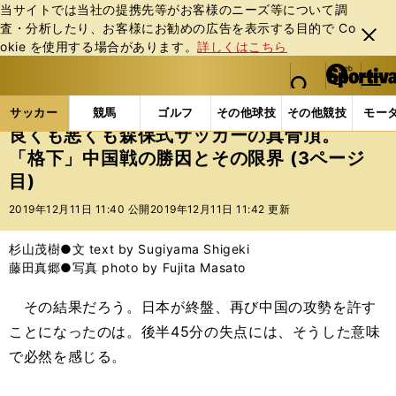
当サイトでは当社の提携先等がお客様のニーズ等について調
査・分析したり、お客様にお勧めの広告を表⽰する⽬的で Co
閉じ
okie を使⽤する場合があります。
詳しくはこちら
る
マイペ
web Sportiva (webスポルティーバ)
検索
メニュ
we
ー
サッカーの記事一覧
サッカー代表
日本代表
良
b
ジ
サッカー
競馬
ゴルフ
その他球技
その他競技
モー
ス
良くも悪くも森保式サッカーの真骨頂。
ポ
「格下」中国戦の勝因とその限界 (3ページ
ル
目)
テ
ィ
2019年12月11日 11:40 公開
2019年12月11日 11:42 更新
ー
バ
杉山茂樹●文 text by Sugiyama Shigeki
藤田真郷●写真 photo by Fujita Masato
その結果だろう。日本が終盤、再び中国の攻勢を許す
ことになったのは。後半45分の失点には、そうした意味
で必然を感じる。