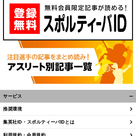
サービス
開
く/
推奨環境
閉
じ
集英社ID・スポルティーバIDとは
る
利用規約・会員規約