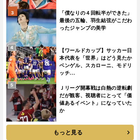
「僕なりの４回転半ができた」
3
最後の五輪、羽生結弦がこだわ
ったジャンプの美学
4
【ワールドカップ】サッカー日
本代表を「世界」はどう見たか
ベンゲル、スカローニ、モドリ
ッチ...
5
Ｊリーグ開幕戦は白熱の逆転劇
だが観客、視聴者にとって「価
値あるイベント」になっていた
か
もっと見る