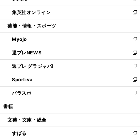
新
開
ウ
ン
ウ
し
集英社オンライン
く
で
ド
ィ
い
新
開
ウ
ン
ウ
し
芸能・情報・スポーツ
く
で
ド
ィ
い
開
ウ
ン
ウ
Myojo
く
で
ド
ィ
新
開
ウ
ン
し
週プレNEWS
く
で
ド
い
新
開
ウ
ウ
し
週プレ グラジャパ!
く
で
ィ
い
新
開
ン
ウ
し
Sportiva
く
ド
ィ
い
新
ウ
ン
ウ
し
パラスポ
で
ド
ィ
い
新
開
ウ
ン
ウ
し
書籍
く
で
ド
ィ
い
開
ウ
ン
ウ
文芸・文庫・総合
く
で
ド
ィ
開
ウ
ン
すばる
く
で
ド
新
開