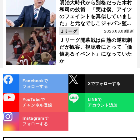
明治大時代から別格だった木村
和司の技術 「実は僕、アイツ
のフェイントを真似していまし
た」と元なでしこジャパン監
督・佐々木則夫
Jリーグ
2026.08.08更新
Ｊリーグ開幕戦は白熱の逆転劇
だが観客、視聴者にとって「価
値あるイベント」になっていた
か
cebo
X
Facebookで
Xでフォローする
ok
フォローする
uTube
LINE
YouTubeで
LINEで
チャンネル登録
アカウント追加
stagra
Instagramで
m
フォローする