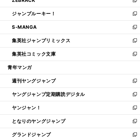
ZEBRACK
で
ド
ィ
い
新
開
ウ
ン
ウ
し
ジャンプルーキー！
く
で
ド
ィ
い
新
開
ウ
ン
ウ
し
S-MANGA
く
で
ド
ィ
い
新
開
ウ
ン
ウ
し
集英社ジャンプリミックス
く
で
ド
ィ
い
新
開
ウ
ン
ウ
し
集英社コミック文庫
く
で
ド
ィ
い
新
開
ウ
ン
ウ
し
青年マンガ
く
で
ド
ィ
い
開
ウ
ン
ウ
週刊ヤングジャンプ
く
で
ド
ィ
新
開
ウ
ン
し
ヤングジャンプ定期購読デジタル
く
で
ド
い
新
開
ウ
ウ
し
ヤンジャン！
く
で
ィ
い
新
開
ン
ウ
し
となりのヤングジャンプ
く
ド
ィ
い
新
ウ
ン
ウ
し
グランドジャンプ
で
ド
ィ
い
新