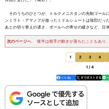
そのうちのひとつが、トルクメニスタンの先制ゴールに
ンミラト・アマノフが放ったミドルシュートは強烈だっ
あとの切り替えの遅さ、ボールへの寄せの緩さなど、日
次のページへ
後半は相手の動きが落ちたこともあり
できた。日本が世界的な強豪国と対戦するときには、逆
れるのと同じように、内容的な劣勢を個の能力でひっく
ゴールである。 キャプテ
1
2
3
4
のページへ
1 / 4
いいね
Xでポストする
line
faceboo
x
k