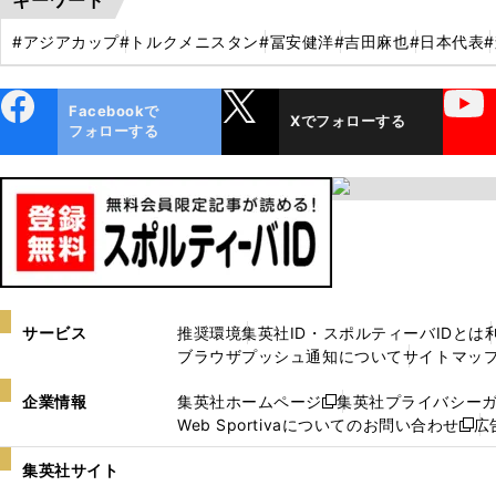
#アジアカップ
#トルクメニスタン
#冨安健洋
#吉田麻也
#日本代表
ebo
X
YouTube
Facebookで
Xでフォローする
ok
フォローする
サービス
推奨環境
集英社ID・スポルティーバIDとは
ブラウザプッシュ通知について
サイトマッ
企業情報
集英社ホームページ
集英社プライバシー
新
Web Sportivaについてのお問い合わせ
広
し
新
い
し
集英社サイト
ウ
い