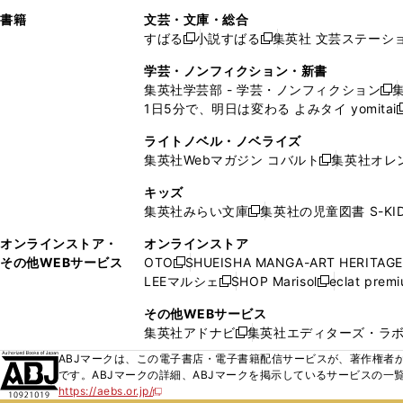
で
ウ
で
で
し
し
ン
ィ
ン
ン
ン
書籍
文芸・文庫・総合
開
で
開
開
い
い
ド
ン
ド
ド
ド
すばる
小説すばる
集英社 文芸ステーシ
く
開
く
く
新
新
ウ
ウ
ウ
ド
ウ
ウ
ウ
く
し
し
ィ
ィ
学芸・ノンフィクション・新書
で
ウ
で
で
で
い
い
ン
ン
集英社学芸部 - 学芸・ノンフィクション
開
で
開
開
開
新
ウ
ウ
ド
ド
1日5分で、明日は変わる よみタイ yomitai
く
開
く
く
く
し
新
ィ
ィ
ウ
ウ
く
い
ン
ン
ライトノベル・ノベライズ
で
で
ウ
ド
ド
集英社Webマガジン コバルト
集英社オレ
開
開
新
ィ
ウ
ウ
く
く
し
ン
キッズ
で
で
い
ド
集英社みらい文庫
集英社の児童図書 S-KID
開
開
新
ウ
ウ
く
く
し
ィ
オンラインストア・
オンラインストア
で
い
ン
その他WEBサービス
OTO
SHUEISHA MANGA-ART HERITAGE
開
新
ウ
ド
LEEマルシェ
SHOP Marisol
eclat prem
く
し
新
新
ィ
ウ
い
し
し
ン
その他WEBサービス
で
ウ
い
い
ド
集英社アドナビ
集英社エディターズ・ラ
開
新
ィ
ウ
ウ
ウ
く
し
ABJマークは、この電子書店・電子書籍配信サービスが、著作権者か
ン
ィ
ィ
で
い
です。ABJマークの詳細、ABJマークを掲示しているサービスの一
ド
ン
ン
開
https://aebs.or.jp/
ウ
新
ウ
ド
ド