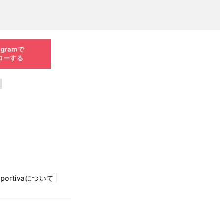
agramで
ローする
Sportivaについて