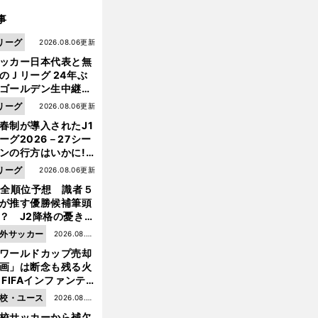
事
リーグ
2026.08.06更新
ッカー日本代表と無
のＪリーグ 24年ぶ
ゴールデン生中継の
幕戦でヘタな試合は
リーグ
2026.08.06更新
せられない
春制が導入されたJ1
ーグ2026－27シー
ンの行方はいかに!?
５人の識者が全順位
リーグ
2026.08.06更新
大胆予想
1全順位予想 識者５
が推す優勝候補筆頭
？ J2降格の憂き目
遭いそうな３クラブ
外サッカー
2026.08.05
は？
ワールドカップ売却
更新
画」は断念も残る火
 FIFAインファンテ
ーノ会長体制に何が
校・ユース
2026.08.05
きているのか
校サッカーから補欠
更新