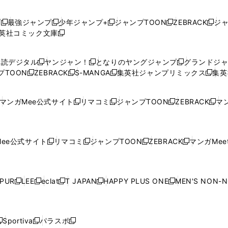
プ
最強ジャンプ
少年ジャンプ+
ジャンプTOON
ZEBRACK
ジ
新
新
新
新
新
英社コミック文庫
し
新
し
し
し
し
い
い
し
い
い
い
ウ
ウ
い
ウ
ウ
ウ
購読デジタル
ヤンジャン！
となりのヤングジャンプ
グランドジ
新
新
新
ィ
ィ
ウ
ィ
ィ
ィ
プTOON
ZEBRACK
S-MANGA
集英社ジャンプリミックス
集英
新
し
新
し
新
し
新
ン
ン
ィ
ン
ン
ン
し
い
し
い
し
い
し
ド
ド
ン
ド
ド
ド
い
ウ
い
ウ
い
ウ
い
ウ
ウ
ド
ウ
ウ
ウ
マンガMee公式サイト
リマコミ
ジャンプTOON
ZEBRACK
マン
新
新
新
新
ウ
ィ
ウ
ィ
ウ
ィ
ウ
で
で
ウ
で
で
で
し
し
し
し
し
ィ
ン
ィ
ン
ィ
ン
ィ
開
開
で
開
開
開
い
い
い
い
い
ン
ド
ン
ド
ン
ド
ン
く
く
開
く
く
く
ウ
ウ
ウ
ウ
ウ
ド
ウ
ド
ウ
ド
ウ
ド
ee公式サイト
リマコミ
ジャンプTOON
ZEBRACK
マンガMeet
く
新
新
新
新
ィ
ィ
ィ
ィ
ィ
ウ
で
ウ
で
ウ
で
ウ
し
し
し
し
ン
ン
ン
ン
ン
で
開
で
開
で
開
で
い
い
い
い
ド
ド
ド
ド
ド
開
く
開
く
開
く
開
ウ
ウ
ウ
ウ
ウ
ウ
ウ
ウ
ウ
PUR
LEE
eclat
T JAPAN
HAPPY PLUS ONE
MEN'S NON-
く
く
く
く
新
新
新
新
新
ィ
ィ
ィ
ィ
で
で
で
で
で
し
し
し
し
し
ン
ン
ン
ン
開
開
開
開
開
い
い
い
い
い
ド
ド
ド
ド
く
く
く
く
く
ウ
ウ
ウ
ウ
ウ
ウ
ウ
ウ
ウ
Sportiva
パラスポ
新
新
ィ
ィ
ィ
ィ
ィ