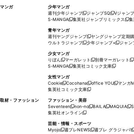
ィ
ウ
マンガ
少年マンガ
ン
ィ
週刊少年ジャンプ
ジャンプSQ
Vジャン
ド
ン
新
新
S-MANGA
集英社ジャンプリミックス
集
ウ
ド
新
し
し
新
で
ウ
し
い
い
し
青年マンガ
開
で
い
ウ
ウ
い
週刊ヤングジャンプ
ヤングジャンプ定期
新
く
開
ウ
ィ
ィ
ウ
ウルトラジャンプ
少年ジャンプ+
ジャン
新
し
新
く
ィ
ン
ン
ィ
し
い
し
ン
ド
ド
ン
少女マンガ
い
ウ
い
ド
ウ
ウ
ド
りぼん
マーガレット
別冊マーガレット
新
新
新
ウ
ィ
ウ
ウ
で
で
ウ
S-MANGA
集英社コミック文庫
し
新
し
新
ィ
ン
ィ
で
開
開
で
い
し
い
し
ン
ド
ン
女性マンガ
開
く
く
開
ウ
い
ウ
い
ド
ウ
ド
Cookie
Cocohana
office YOU
マンガM
く
く
新
新
新
ィ
ウ
ィ
ウ
ウ
で
ウ
集英社コミック文庫
し
新
し
し
ン
ィ
ン
ィ
で
開
で
い
し
い
い
ド
ン
ド
ン
取材・ファッション
ファッション・美容
開
く
開
ウ
い
ウ
ウ
ウ
ド
ウ
ド
Seventeen
non-no
BAILA
MAQUIA
S
く
く
新
新
新
新
ィ
ウ
ィ
ィ
で
ウ
で
ウ
集英社オンライン
し
新
し
し
し
ン
ィ
ン
ン
開
で
開
で
い
し
い
い
い
ド
ン
ド
ド
芸能・情報・スポーツ
く
開
く
開
ウ
い
ウ
ウ
ウ
ウ
ド
ウ
ウ
Myojo
週プレNEWS
週プレ グラジャパ!
く
く
新
新
新
ィ
ウ
ィ
ィ
ィ