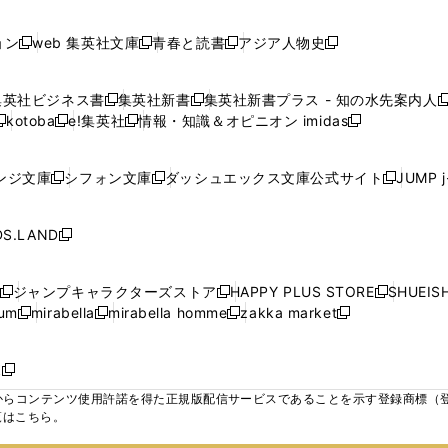
で
で
で
で
し
し
し
ン
ン
ン
ン
ン
開
開
開
開
い
い
い
ド
ド
ド
ド
ド
ョン
web 集英社文庫
青春と読書
アジア人物史
く
く
く
く
新
新
新
新
ウ
ウ
ウ
ウ
ウ
ウ
ウ
ウ
し
し
し
し
ィ
ィ
ィ
で
で
で
で
で
い
い
い
い
ン
ン
ン
集英社ビジネス書
集英社新書
集英社新書プラス - 知の水先案内人
開
開
開
開
開
新
新
新
ウ
ウ
ウ
ウ
ド
ド
ド
kotoba
e!集英社
情報・知識＆オピニオン imidas
く
く
く
く
く
新
し
新
し
新
ィ
ィ
ィ
ィ
ウ
ウ
ウ
し
し
い
し
い
し
ン
ン
ン
ン
で
で
で
い
い
ウ
い
ウ
い
ド
ド
ド
ド
ンジ文庫
シフォン文庫
ダッシュエックス文庫公式サイト
JUMP 
開
開
開
新
新
新
ウ
ウ
ィ
ウ
ィ
ウ
ウ
ウ
ウ
ウ
く
く
く
し
し
し
ィ
ィ
ン
ィ
ン
ィ
で
で
で
で
い
い
い
ン
ン
ド
ン
ド
ン
S.LAND
開
開
開
開
新
ウ
ウ
ウ
ド
ド
ウ
ド
ウ
ド
く
く
く
く
し
ィ
ィ
ィ
ウ
ウ
で
ウ
で
ウ
い
ン
ン
ン
ジャンプキャラクターズストア
HAPPY PLUS STORE
SHUEIS
で
で
開
で
開
で
新
新
新
ウ
ド
ド
ド
ium
mirabella
mirabella homme
zakka market
開
開
く
開
く
開
し
新
新
新
し
新
し
ィ
ウ
ウ
ウ
く
く
く
く
い
し
し
い
し
し
い
ン
で
で
で
ウ
い
い
ウ
い
い
ウ
ド
ボ
開
開
開
新
ィ
ウ
ウ
ィ
ウ
ウ
ィ
ウ
く
く
く
し
らコンテンツ使用許諾を得た正規版配信サービスであることを示す登録商標（登録番
ン
ィ
ィ
ン
ィ
ィ
ン
で
い
覧はこちら。
ド
ン
ン
ド
ン
ン
ド
開
ウ
ウ
ド
ド
ウ
ド
ド
ウ