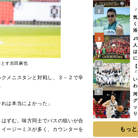
を
「
2
気
く
浴
太
J
3
ァ
人
は
に
落とす吉田麻也
4
と
【
「
クメニスタンと対戦し、３－２で辛
い
。
わ
5
だ
河
グ
それは本当によかった」
ッ
り
糧
はずむ。味方同士でパスの狙いが合
は
もっと
、イージーミスが多く、カウンターを