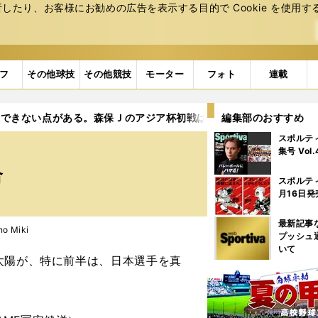
たり、お客様にお勧めの広告を表⽰する⽬的で Cookie を使⽤す
フ
その他球技
その他競技
モーター
フォト
連載
過できない点がある。森保Ｊのアジア杯初戦は、まれに見る酷い試合
編集部のおすすめ
スポルテ
集号 Vol
合
スポルテ
月16日発
最新記事
 Miki
プッシュ
いて
太陽が、特に前半は、日本選手を真