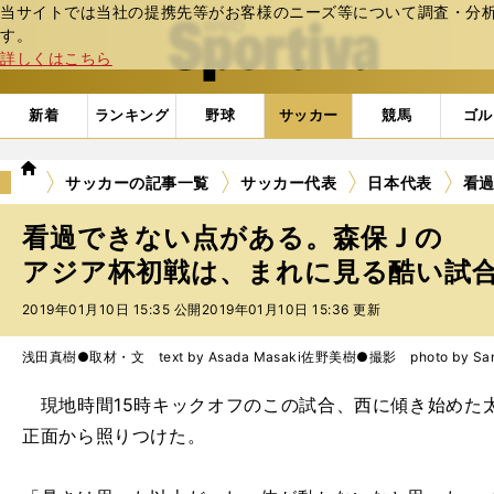
当サイトでは当社の提携先等がお客様のニーズ等について調査・分析し
web Sportiva (webスポルティーバ)
す。
詳しくはこちら
新着
ランキング
野球
サッカー
競馬
ゴル
we
サッカーの記事一覧
サッカー代表
日本代表
看
b
ス
看過できない点がある。森保Ｊの
ポ
ル
アジア杯初戦は、まれに見る酷い試
テ
2019年01月10日 15:35 公開
2019年01月10日 15:36 更新
ィ
ー
バ
浅田真樹●取材・文 text by Asada Masaki
佐野美樹●撮影 photo by Sano
現地時間15時キックオフのこの試合、西に傾き始めた
正面から照りつけた。