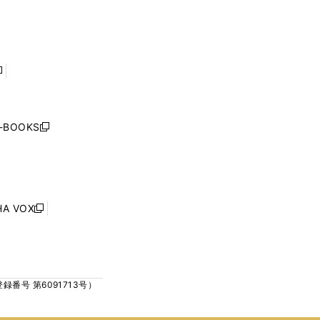
で
で
ン
ン
開
開
ド
ド
く
く
ウ
ウ
で
で
開
開
く
く
し
い
ウ
j-BOOKS
新
ィ
し
ン
い
ド
ウ
ウ
ィ
で
ン
HA VOX
開
新
ド
く
し
ウ
い
で
ウ
開
ィ
く
号 第6091713号）
ン
ド
ウ