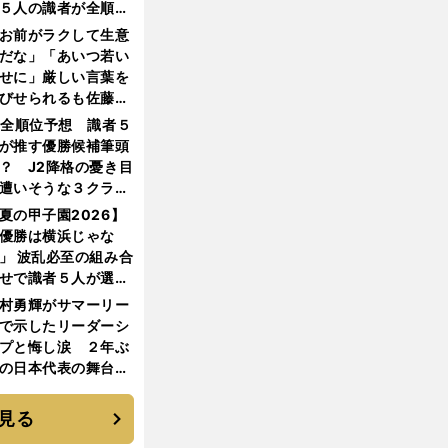
５人の識者が全順位
大胆予想
お前がラクして生意
だな」「あいつ若い
せに」厳しい言葉を
びせられるも佐藤慎
郎が貫いた誇りとフ
1全順位予想 識者５
ンへの思い
が推す優勝候補筆頭
？ J2降格の憂き目
遭いそうな３クラブ
は？
夏の甲子園2026】
優勝は横浜じゃな
」 波乱必至の組み合
せで識者５人が選ん
優勝校はここだ！
村勇輝がサマーリー
で示したリーダーシ
プと悔し涙 ２年ぶ
の日本代表の舞台を
に３年目のNBA挑戦
続く
見る