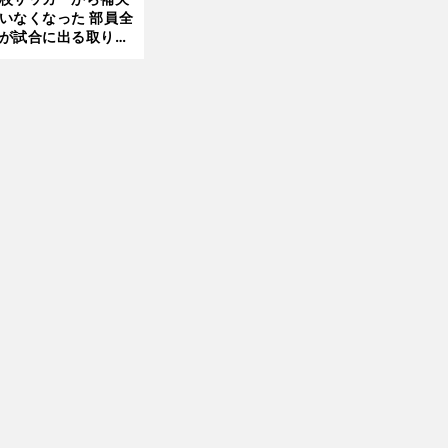
いなくなった 部員全
が試合に出る取り組
前
が進んでいる
へ