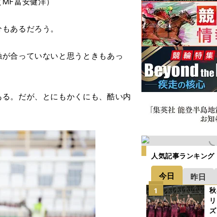
MF冨安健洋）
分もあるだろう。
触が合っていないと思うときもあっ
る。だが、とにもかくにも、酷い内
人気記事ランキング
今日
昨日
秋
1
リ
ズ