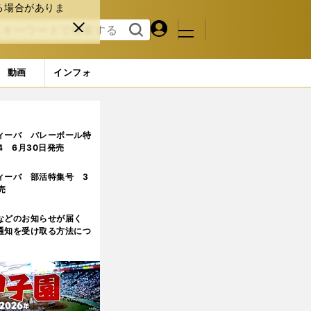
る場合がありま
マイペ
閉じ
検索
メニュ
ー
る
す
ジ
る
動画
インフォ
ィーバ バレーボール特
.4 6月30日発売
ィーバ 部活特集号 3
売
などのお知らせが届く
通知を受け取る方法につ