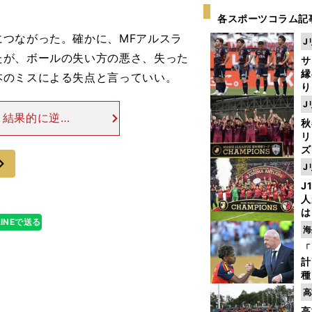
各スポーツコラム記
つながった。確かに、MFアルスラ
J
たが、ボールの失い方の悪さ、失った
サ
縁
本のミスによる失点と言っていい。
り
開
J
見
、結果的に逆転
秋
の立場に立たさ
リ
り返す形での３
ズ
次
J
を
J
人
は
LINEで送る
に
海
と
「
計
種
ィ
高
起
高