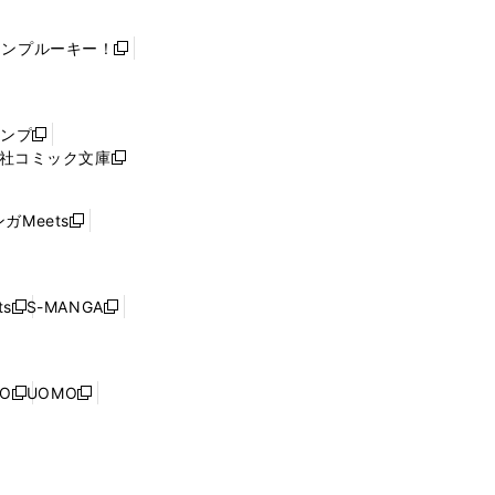
ャンプルーキー！
新
し
い
ウ
ャンプ
新
ィ
社コミック文庫
し
新
ン
い
し
ド
ウ
い
ウ
ガMeets
新
ィ
ウ
で
し
ン
ィ
開
い
ド
ン
く
ウ
ウ
ド
s
S-MANGA
新
新
ィ
で
ウ
し
し
ン
開
で
い
い
ド
く
開
ウ
ウ
ウ
NO
UOMO
く
新
新
ィ
ィ
で
し
し
ン
ン
開
い
い
ド
ド
く
ウ
ウ
ウ
ウ
ィ
ィ