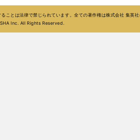
開
ウ
ウ
ド
ド
ウ
ド
ド
ウ
く
ィ
で
ウ
ウ
で
ウ
ウ
で
ることは法律で禁じられています。全ての著作権は株式会社 集英社
ン
開
で
で
開
で
で
開
ド
HA Inc. All Rights Reserved.
く
開
開
く
開
開
く
ウ
く
く
く
く
で
開
く