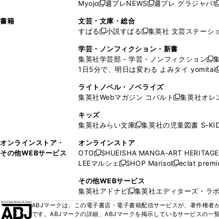
ウ
ド
ウ
ウ
Myojo
週プレNEWS
週プレ グラジャパ!
く
く
新
新
新
ィ
ウ
ィ
ィ
ィ
で
ウ
で
で
し
し
ン
ィ
ン
ン
ン
書籍
文芸・文庫・総合
開
で
開
開
い
い
ド
ン
ド
ド
ド
すばる
小説すばる
集英社 文芸ステーシ
く
開
く
く
新
新
ウ
ウ
ウ
ド
ウ
ウ
ウ
く
し
し
ィ
ィ
学芸・ノンフィクション・新書
で
ウ
で
で
で
い
い
ン
ン
集英社学芸部 - 学芸・ノンフィクション
開
で
開
開
開
新
ウ
ウ
ド
ド
1日5分で、明日は変わる よみタイ yomitai
く
開
く
く
く
し
新
ィ
ィ
ウ
ウ
く
い
ン
ン
ライトノベル・ノベライズ
で
で
ウ
ド
ド
集英社Webマガジン コバルト
集英社オレ
開
開
新
ィ
ウ
ウ
く
く
し
ン
キッズ
で
で
い
ド
集英社みらい文庫
集英社の児童図書 S-KID
開
開
新
ウ
ウ
く
く
し
ィ
オンラインストア・
オンラインストア
で
い
ン
その他WEBサービス
OTO
SHUEISHA MANGA-ART HERITAGE
開
新
ウ
ド
LEEマルシェ
SHOP Marisol
eclat prem
く
し
新
新
ィ
ウ
い
し
し
ン
その他WEBサービス
で
ウ
い
い
ド
集英社アドナビ
集英社エディターズ・ラ
開
新
ィ
ウ
ウ
ウ
く
し
ABJマークは、この電子書店・電子書籍配信サービスが、著作権者か
ン
ィ
ィ
で
い
です。ABJマークの詳細、ABJマークを掲示しているサービスの一
ド
ン
ン