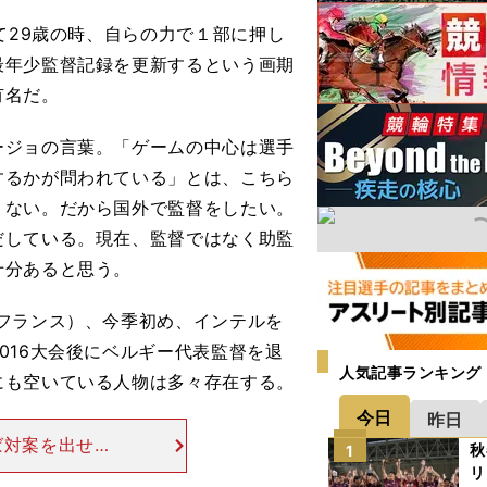
て29歳の時、自らの力で１部に押し
最年少監督記録を更新するという画期
有名だ。
ージョの言葉。「ゲームの中心は選手
するかが問われている」とは、こちら
りない。だから国外で監督をしたい。
だしている。現在、監督ではなく助監
十分あると思う。
フランス）、今季初め、インテルを
016大会後にベルギー代表監督を退
人気記事ランキング
にも空いている人物は多々存在する。
今日
昨日
ば対案を出せ」
秋
1
目に幾度となく
リ