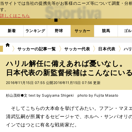
当サイトでは当社の提携先等がお客様のニーズ等について調査・分析し
web Sportiva (webスポルティーバ)
す。
詳しくはこちら
新着
ランキング
野球
サッカー
競馬
ゴル
we
サッカーの記事一覧
サッカー代表
日本代表
ハ
b
ス
ハリル解任に備えあれば憂いなし。
ポ
ル
日本代表の新監督候補はこんなにいる 
テ
2016年11月15日 07:55 公開
2016年11月15日 07:56 更新
ィ
ー
バ
杉山茂樹●文 text by Sugiyama Shigeki photo by Fujita Masato
そしてこちらの大本命を挙げてみたい。フアン・マヌエ
清武弘嗣が所属するセビージャで、ホルヘ・サンパオリ
インではつとに有名な戦術家だ。