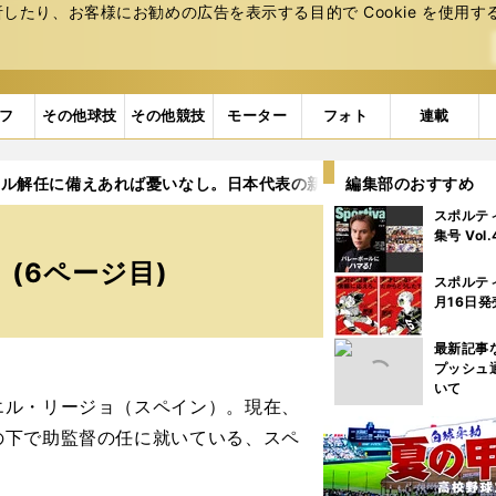
たり、お客様にお勧めの広告を表⽰する⽬的で Cookie を使⽤す
フ
その他球技
その他競技
モーター
フォト
連載
リル解任に備えあれば憂いなし。日本代表の新監督候補はこんなにい
編集部のおすすめ
スポルテ
集号 Vol
(6ページ目)
スポルテ
月16日発
最新記事
プッシュ
いて
ル・リージョ（スペイン）。現在、
の下で助監督の任に就いている、スペ