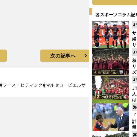
各スポーツコラム記
J
サ
縁
り
開
J
次の記事へ
見
秋
リ
ズ
J
を
#フース・ヒディンク
#マルセロ・ビエルサ
J
人
は
に
海
と
「
計
種
ィ
高