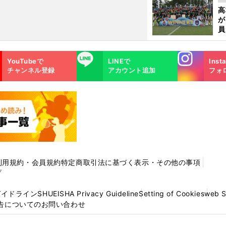
起
高
が
員
み
Instagra
LINE
YouTubeで
LINEで
Inst
m
チャンネル登録
アカウント追加
フォ
利用規約・会員規約
特定商取引法に基づく表示・その他の事項
プ
ガイドライン
SHUEISHA Privacy Guideline
Setting of Cookies
web 
告についてのお問い合わせ