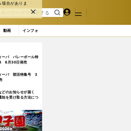
る場合がありま
マイペ
閉じ
検索
メニュ
ー
る
す
ジ
る
動画
インフォ
る
6ページ目
ィーバ バレーボール特
.4 6月30日発売
ィーバ 部活特集号 3
売
などのお知らせが届く
通知を受け取る方法につ