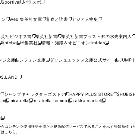
ウ
ウ
ウ
ウ
Sportiva
パラスポ
新
新
ィ
ィ
ィ
ィ
ィ
で
で
で
で
し
し
し
ン
ン
ン
ン
ン
開
開
開
開
い
い
い
ド
ド
ド
ド
ド
ョン
web 集英社文庫
青春と読書
アジア人物史
く
く
く
く
新
新
新
新
ウ
ウ
ウ
ウ
ウ
ウ
ウ
ウ
し
し
し
し
ィ
ィ
ィ
で
で
で
で
で
い
い
い
い
ン
ン
ン
集英社ビジネス書
集英社新書
集英社新書プラス - 知の水先案内人
開
開
開
開
開
新
新
新
ウ
ウ
ウ
ウ
ド
ド
ド
kotoba
e!集英社
情報・知識＆オピニオン imidas
く
く
く
く
く
新
し
新
し
新
ィ
ィ
ィ
ィ
ウ
ウ
ウ
し
し
い
し
い
し
ン
ン
ン
ン
で
で
で
い
い
ウ
い
ウ
い
ド
ド
ド
ド
ンジ文庫
シフォン文庫
ダッシュエックス文庫公式サイト
JUMP 
開
開
開
新
新
新
ウ
ウ
ィ
ウ
ィ
ウ
ウ
ウ
ウ
ウ
く
く
く
し
し
し
ィ
ィ
ン
ィ
ン
ィ
で
で
で
で
い
い
い
ン
ン
ド
ン
ド
ン
S.LAND
開
開
開
開
新
ウ
ウ
ウ
ド
ド
ウ
ド
ウ
ド
く
く
く
く
し
ィ
ィ
ィ
ウ
ウ
で
ウ
で
ウ
い
ン
ン
ン
ジャンプキャラクターズストア
HAPPY PLUS STORE
SHUEIS
で
で
開
で
開
で
新
新
新
ウ
ド
ド
ド
ium
mirabella
mirabella homme
zakka market
開
開
く
開
く
開
し
新
新
新
し
新
し
ィ
ウ
ウ
ウ
く
く
く
く
い
し
し
い
し
し
い
ン
で
で
で
ウ
い
い
ウ
い
い
ウ
ド
ボ
開
開
開
新
ィ
ウ
ウ
ィ
ウ
ウ
ィ
ウ
く
く
く
し
らコンテンツ使用許諾を得た正規版配信サービスであることを示す登録商標（登録番
ン
ィ
ィ
ン
ィ
ィ
ン
で
い
覧はこちら。
ド
ン
ン
ド
ン
ン
ド