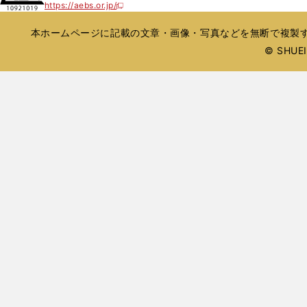
開
https://aebs.or.jp/
ウ
新
ウ
ド
ド
く
し
ィ
で
ウ
ウ
い
本ホームページに記載の文章・画像・写真などを無断で複製す
ン
開
で
で
ウ
ド
© SHUEIS
ィ
く
開
開
ン
ウ
く
く
ド
で
ウ
開
で
開
く
く