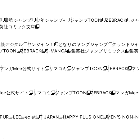
プ
最強ジャンプ
少年ジャンプ+
ジャンプTOON
ZEBRACK
ジ
新
新
新
新
新
英社コミック文庫
し
新
し
し
し
し
い
い
し
い
い
い
ウ
ウ
い
ウ
ウ
ウ
購読デジタル
ヤンジャン！
となりのヤングジャンプ
グランドジ
新
新
新
ィ
ィ
ウ
ィ
ィ
ィ
プTOON
ZEBRACK
S-MANGA
集英社ジャンプリミックス
集英
新
し
新
し
新
し
新
ン
ン
ィ
ン
ン
ン
し
い
し
い
し
い
し
ド
ド
ン
ド
ド
ド
い
ウ
い
ウ
い
ウ
い
ウ
ウ
ド
ウ
ウ
ウ
マンガMee公式サイト
リマコミ
ジャンプTOON
ZEBRACK
マン
新
新
新
新
ウ
ィ
ウ
ィ
ウ
ィ
ウ
で
で
ウ
で
で
で
し
し
し
し
し
ィ
ン
ィ
ン
ィ
ン
ィ
開
開
で
開
開
開
い
い
い
い
い
ン
ド
ン
ド
ン
ド
ン
く
く
開
く
く
く
ウ
ウ
ウ
ウ
ウ
ド
ウ
ド
ウ
ド
ウ
ド
ee公式サイト
リマコミ
ジャンプTOON
ZEBRACK
マンガMeet
く
新
新
新
新
ィ
ィ
ィ
ィ
ィ
ウ
で
ウ
で
ウ
で
ウ
し
し
し
し
ン
ン
ン
ン
ン
で
開
で
開
で
開
で
い
い
い
い
ド
ド
ド
ド
ド
開
く
開
く
開
く
開
ウ
ウ
ウ
ウ
ウ
ウ
ウ
ウ
ウ
PUR
LEE
eclat
T JAPAN
HAPPY PLUS ONE
MEN'S NON-
く
く
く
く
新
新
新
新
新
ィ
ィ
ィ
ィ
で
で
で
で
で
し
し
し
し
し
ン
ン
ン
ン
開
開
開
開
開
い
い
い
い
い
ド
ド
ド
ド
く
く
く
く
く
ウ
ウ
ウ
ウ
ウ