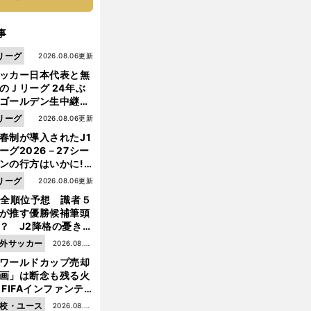
事
リーグ
2026.08.06更新
ッカー日本代表と無
のＪリーグ 24年ぶ
ゴールデン生中継の
幕戦でヘタな試合は
リーグ
2026.08.06更新
せられない
春制が導入されたJ1
ーグ2026－27シー
ンの行方はいかに!?
５人の識者が全順位
リーグ
2026.08.06更新
大胆予想
1全順位予想 識者５
が推す優勝候補筆頭
？ J2降格の憂き目
遭いそうな３クラブ
外サッカー
2026.08.05
は？
ワールドカップ売却
更新
画」は断念も残る火
 FIFAインファンテ
ーノ会長体制に何が
校・ユース
2026.08.05