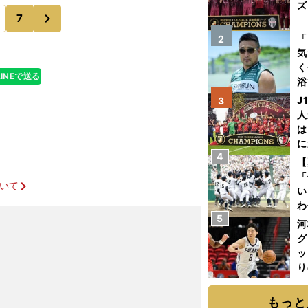
新刊を出版し、
ズ
次
7
を
「
2
気
く
LINEで送る
浴
太
J
3
ァ
人
は
に
4
と
【
「
ついて
い
わ
5
だ
河
グ
ッ
り
糧
は
もっと