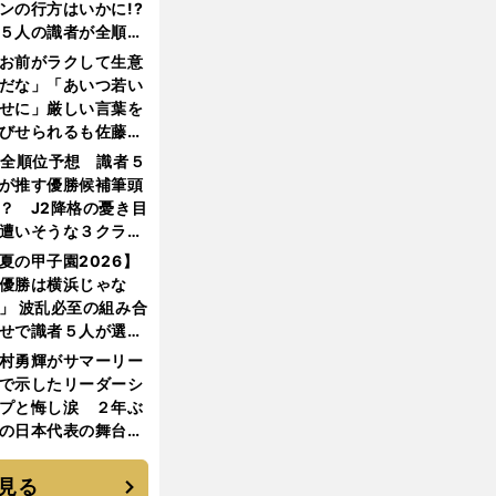
ンの行方はいかに!?
５人の識者が全順位
大胆予想
お前がラクして生意
だな」「あいつ若い
せに」厳しい言葉を
びせられるも佐藤慎
郎が貫いた誇りとフ
1全順位予想 識者５
ンへの思い
が推す優勝候補筆頭
？ J2降格の憂き目
遭いそうな３クラブ
は？
夏の甲子園2026】
優勝は横浜じゃな
」 波乱必至の組み合
せで識者５人が選ん
優勝校はここだ！
村勇輝がサマーリー
で示したリーダーシ
プと悔し涙 ２年ぶ
の日本代表の舞台を
に３年目のNBA挑戦
続く
見る