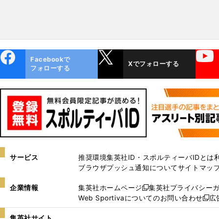
ebo
X
YouTube
Facebookで
Xでフォローする
ok
フォローする
サービス
推奨環境
集英社ID・スポルティーバIDとは
ブラウザプッシュ通知について
サイトマッ
企業情報
集英社ホームページ
集英社プライバシー
新
Web Sportivaについてのお問い合わせ
広
し
新
い
し
集英社サイト