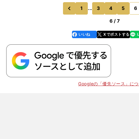
遭った僕は、先日、『監督図鑑』（廣済堂出版）という
対案を提示したつもりだが
1
...
3
4
5
6
のページへ
のページへ
前
6 / 7
いいね
Xでポストする
line
faceboo
x
k
Googleの「優先ソース」に