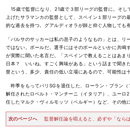
15歳で監督になり、21歳で３部リーグの監督に。そし
上げたサラマンカの監督として、スペイン１部リーグの
的な過去を持つ。グアルディオラが師と仰ぐ人物しても
「バルサのサッカーは私の息子のようなもの」とは、リ
ではない。ボールだ。選手にはそのボールといかに共鳴
が実際に聞いた名言だ。「スペインで教えることはあま
日本？ いいね。すごく興味がある」という話まで聞き
督という、多少、責任の低い立場にあるので、可能性は
昨季をもってパリSGを退任した、ローラン・ブラン（
解任されたロベルト・マンチーニ（イタリア）、ユーロ2
任したマルク・ヴィルモッツ（ベルギー）など、その他
次のページへ
監督解任論を唱えると、必ずや「なら
と言って待ったを掛けようとする声が起きる。そうした