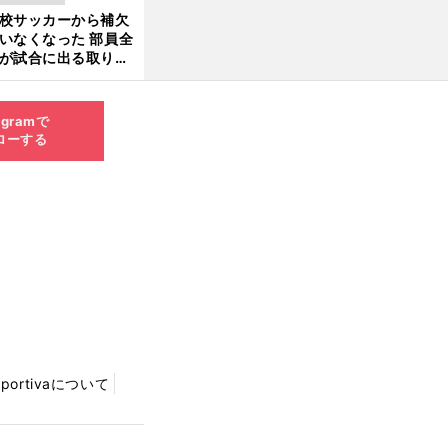
きているのか
校サッカーから補欠
更新
いなくなった 部員全
が試合に出る取り組
前
が進んでいる
へ
agramで
ローする
Sportivaについて