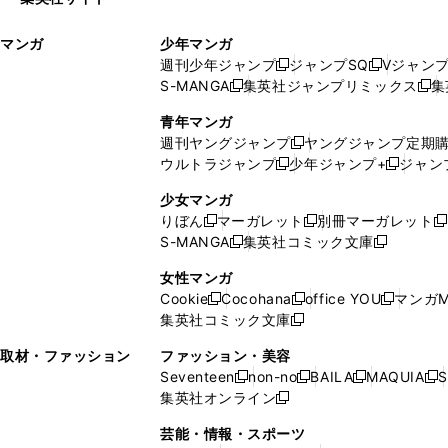
ウ
い
ィ
ウ
マンガ
少年マンガ
ン
ィ
週刊少年ジャンプ
ジャンプSQ
Vジャン
ド
ン
新
新
S-MANGA
集英社ジャンプリミックス
集
ウ
ド
新
し
し
新
で
ウ
し
い
い
し
青年マンガ
開
で
い
ウ
ウ
い
週刊ヤングジャンプ
ヤングジャンプ定期
新
く
開
ウ
ィ
ィ
ウ
ウルトラジャンプ
少年ジャンプ+
ジャン
新
し
新
く
ィ
ン
ン
ィ
し
い
し
ン
ド
ド
ン
少女マンガ
い
ウ
い
ド
ウ
ウ
ド
りぼん
マーガレット
別冊マーガレット
新
新
新
ウ
ィ
ウ
ウ
で
で
ウ
S-MANGA
集英社コミック文庫
し
新
し
新
ィ
ン
ィ
で
開
開
で
い
し
い
し
ン
ド
ン
女性マンガ
開
く
く
開
ウ
い
ウ
い
ド
ウ
ド
Cookie
Cocohana
office YOU
マンガM
く
く
新
新
新
ィ
ウ
ィ
ウ
ウ
で
ウ
集英社コミック文庫
し
新
し
し
ン
ィ
ン
ィ
で
開
で
い
し
い
い
ド
ン
ド
ン
取材・ファッション
ファッション・美容
開
く
開
ウ
い
ウ
ウ
ウ
ド
ウ
ド
Seventeen
non-no
BAILA
MAQUIA
S
く
く
新
新
新
新
ィ
ウ
ィ
ィ
で
ウ
で
ウ
集英社オンライン
し
新
し
し
し
ン
ィ
ン
ン
開
で
開
で
い
し
い
い
い
ド
ン
ド
ド
芸能・情報・スポーツ
く
開
く
開
ウ
い
ウ
ウ
ウ