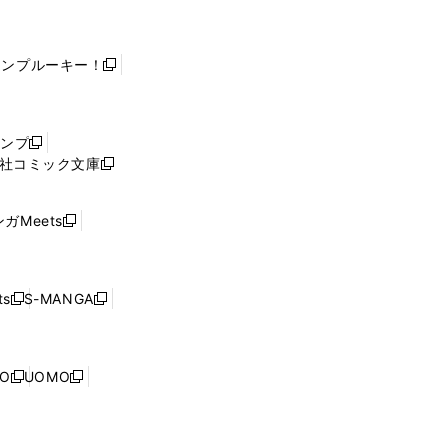
ャンプルーキー！
新
し
い
ウ
ャンプ
新
ィ
社コミック文庫
し
新
ン
い
し
ド
ウ
い
ウ
ガMeets
新
ィ
ウ
で
し
ン
ィ
開
い
ド
ン
く
ウ
ウ
ド
s
S-MANGA
新
新
ィ
で
ウ
し
し
ン
開
で
い
い
ド
く
開
ウ
ウ
ウ
NO
UOMO
く
新
新
ィ
ィ
で
し
し
ン
ン
開
い
い
ド
ド
く
ウ
ウ