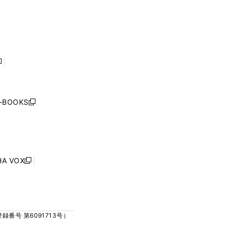
ウ
ウ
ィ
ィ
で
で
ン
ン
開
開
ド
ド
く
く
ウ
ウ
で
で
開
開
く
く
し
い
ウ
j-BOOKS
新
ィ
し
ン
い
ド
ウ
ウ
ィ
で
ン
HA VOX
開
新
ド
く
し
ウ
い
で
ウ
開
ィ
く
号 第6091713号）
ン
ド