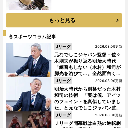
もっと見る
各スポーツコラム記事
Jリーグ
2026.08.09更新
元なでしこジャパン監督・佐々
木則夫が振り返る明治大時代
「練習もしない（木村）和司が
脚光を浴びて...。全然面白くな
い４年間でした」
Jリーグ
2026.08.09更新
明治大時代から別格だった木村
和司の技術 「実は僕、アイツ
のフェイントを真似していまし
た」と元なでしこジャパン監
督・佐々木則夫
Jリーグ
2026.08.08更新
Ｊリーグ開幕戦は白熱の逆転劇