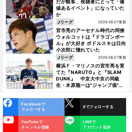
だが観客、視聴者にとって「価
値あるイベント」になっていた
か
Jリーグ
2026.08.07更新
宮市亮のアーセナル時代の同僚
ウォルコットは『ドラゴンボー
ル』が大好き ポドルスキは日向
小次郎に憧れていた
Jリーグ
2026.08.07更新
横浜Ｆ・マリノスの宮市亮を育
てた『NARUTO』と『SLAM
DUNK』 中京大中京の同級
生・木原龍一は"ジャンプ係"だ
った
cebo
X
Facebookで
Xでフォローする
ok
フォローする
uTube
LINE
YouTubeで
LINEで
チャンネル登録
アカウント追加