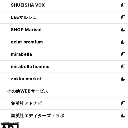
SHUEISHA VOX
で
ド
ィ
い
新
開
ウ
ン
ウ
し
LEEマルシェ
く
で
ド
ィ
い
新
開
ウ
ン
ウ
し
SHOP Marisol
く
で
ド
ィ
い
新
開
ウ
ン
ウ
し
eclat premium
く
で
ド
ィ
い
新
開
ウ
ン
ウ
し
mirabella
く
で
ド
ィ
い
新
開
ウ
ン
ウ
し
mirabella homme
く
で
ド
ィ
い
新
開
ウ
ン
ウ
し
zakka market
く
で
ド
ィ
い
新
開
ウ
ン
ウ
し
その他WEBサービス
く
で
ド
ィ
い
開
ウ
ン
ウ
集英社アドナビ
く
で
ド
ィ
新
開
ウ
ン
し
集英社エディターズ・ラボ
く
で
ド
い
新
開
ウ
ウ
し
く
で