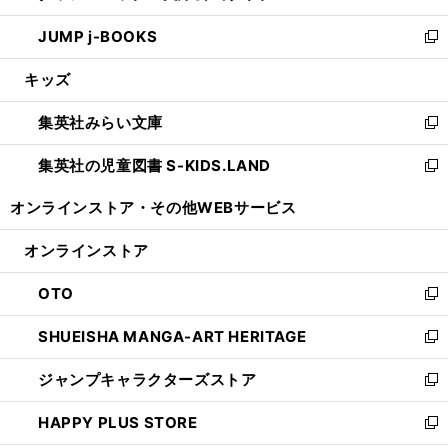
ウ
ン
ウ
し
JUMP j-BOOKS
で
ド
ィ
い
新
開
ウ
ン
ウ
し
キッズ
く
で
ド
ィ
い
開
ウ
ン
ウ
集英社みらい文庫
く
で
ド
ィ
新
開
ウ
ン
し
集英社の児童図書 S-KIDS.LAND
く
で
ド
い
新
開
ウ
ウ
し
オンラインストア・
その他WEBサービス
く
で
ィ
い
開
ン
ウ
オンラインストア
く
ド
ィ
ウ
ン
OTO
で
ド
新
開
ウ
し
SHUEISHA MANGA-ART HERITAGE
く
で
い
新
開
ウ
し
ジャンプキャラクターズストア
く
ィ
い
新
ン
ウ
し
HAPPY PLUS STORE
ド
ィ
い
新
ウ
ン
ウ
し