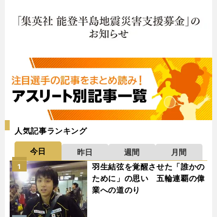
人気記事ランキング
今日
昨日
週間
月間
羽生結弦を覚醒させた「誰かの
1
ために」の思い 五輪連覇の偉
業への道のり