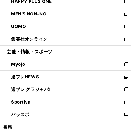
HAPPY PLUS ONE
く
で
ド
ィ
い
新
開
ウ
ン
ウ
し
MEN'S NON-NO
く
で
ド
ィ
い
新
開
ウ
ン
ウ
し
UOMO
く
で
ド
ィ
い
新
開
ウ
ン
ウ
し
集英社オンライン
く
で
ド
ィ
い
新
開
ウ
ン
ウ
し
芸能・情報・スポーツ
く
で
ド
ィ
い
開
ウ
ン
ウ
Myojo
く
で
ド
ィ
新
開
ウ
ン
し
週プレNEWS
く
で
ド
い
新
開
ウ
ウ
し
週プレ グラジャパ!
く
で
ィ
い
新
開
ン
ウ
し
Sportiva
く
ド
ィ
い
新
ウ
ン
ウ
し
パラスポ
で
ド
ィ
い
新
開
ウ
ン
ウ
し
書籍
く
で
ド
ィ
い