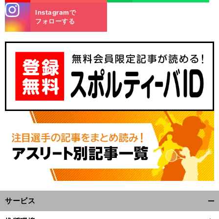
stagra
Instagramで
m
フォローする
サービス
開
く/