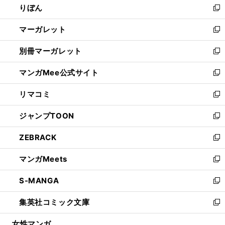
りぼん
く
で
ド
ィ
新
開
ウ
ン
し
マーガレット
く
で
ド
い
新
開
ウ
ウ
し
別冊マーガレット
く
で
ィ
い
新
開
ン
ウ
し
マンガMee公式サイト
く
ド
ィ
い
新
ウ
ン
ウ
し
リマコミ
で
ド
ィ
い
新
開
ウ
ン
ウ
し
ジャンプTOON
く
で
ド
ィ
い
新
開
ウ
ン
ウ
し
ZEBRACK
く
で
ド
ィ
い
新
開
ウ
ン
ウ
し
マンガMeets
く
で
ド
ィ
い
新
開
ウ
ン
ウ
し
S-MANGA
く
で
ド
ィ
い
新
開
ウ
ン
ウ
し
集英社コミック文庫
く
で
ド
ィ
い
新
開
ウ
ン
ウ
し
女性マンガ
く
で
ド
ィ