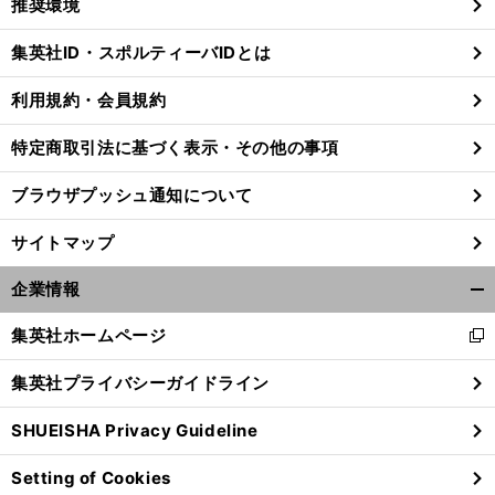
推奨環境
閉
じ
集英社ID・スポルティーバIDとは
る
利用規約・会員規約
特定商取引法に基づく表示・その他の事項
ブラウザプッシュ通知について
サイトマップ
企業情報
開
く/
集英社ホームページ
新
閉
し
じ
集英社プライバシーガイドライン
。
ポ
」
い
前
る
へ
ウ
SHUEISHA Privacy Guideline
ィ
ン
Setting of Cookies
ド