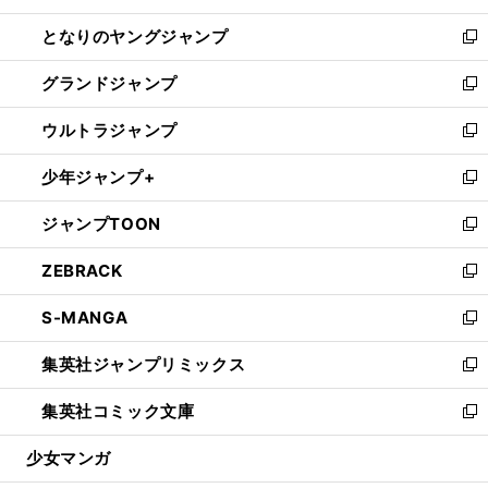
開
ン
ウ
し
となりのヤングジャンプ
く
ド
ィ
い
新
ウ
ン
ウ
し
グランドジャンプ
で
ド
ィ
い
新
開
ウ
ン
ウ
し
ウルトラジャンプ
く
で
ド
ィ
い
新
開
ウ
ン
ウ
し
少年ジャンプ+
く
で
ド
ィ
い
新
開
ウ
ン
ウ
し
ジャンプTOON
く
で
ド
ィ
い
新
開
ウ
ン
ウ
し
ZEBRACK
く
で
ド
ィ
い
新
開
ウ
ン
ウ
し
S-MANGA
く
で
ド
ィ
い
新
開
ウ
ン
ウ
し
集英社ジャンプリミックス
く
で
ド
ィ
い
新
開
ウ
ン
ウ
し
集英社コミック文庫
く
で
ド
ィ
い
新
開
ウ
ン
ウ
し
少女マンガ
く
で
ド
ィ
い
開
ウ
ン
ウ