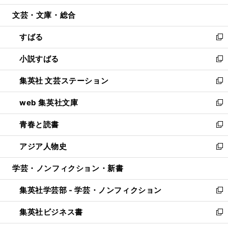
開
ウ
ン
ウ
文芸・文庫・総合
く
で
ド
ィ
開
ウ
ン
すばる
く
で
ド
新
開
ウ
し
小説すばる
く
で
い
新
開
ウ
し
集英社 文芸ステーション
く
ィ
い
新
ン
ウ
し
web 集英社文庫
ド
ィ
い
新
ウ
ン
ウ
し
青春と読書
で
ド
ィ
い
新
開
ウ
ン
ウ
し
アジア人物史
く
で
ド
ィ
い
新
開
ウ
ン
ウ
し
学芸・ノンフィクション・新書
く
で
ド
ィ
い
開
ウ
ン
ウ
集英社学芸部 - 学芸・ノンフィクション
く
で
ド
ィ
新
開
ウ
ン
し
集英社ビジネス書
く
で
ド
い
新
開
ウ
ウ
し