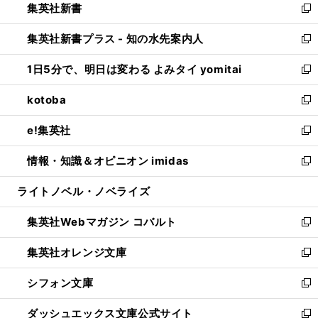
集英社新書
く
で
ィ
い
新
開
ン
ウ
し
集英社新書プラス - 知の水先案内人
く
ド
ィ
い
新
ウ
ン
ウ
し
1日5分で、明日は変わる よみタイ yomitai
で
ド
ィ
い
新
開
ウ
ン
ウ
し
kotoba
く
で
ド
ィ
い
新
開
ウ
ン
ウ
し
e!集英社
く
で
ド
ィ
い
新
開
ウ
ン
ウ
し
情報・知識＆オピニオン imidas
く
で
ド
ィ
い
新
開
ウ
ン
ウ
し
ライトノベル・ノベライズ
く
で
ド
ィ
い
開
ウ
ン
ウ
集英社Webマガジン コバルト
く
で
ド
ィ
新
開
ウ
ン
し
集英社オレンジ文庫
く
で
ド
い
新
開
ウ
ウ
し
シフォン文庫
く
で
ィ
い
新
開
ン
ウ
し
ダッシュエックス文庫公式サイト
く
ド
ィ
い
新