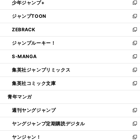
少年ジャンプ+
で
ド
ィ
い
新
開
ウ
ン
ウ
し
ジャンプTOON
く
で
ド
ィ
い
新
開
ウ
ン
ウ
し
ZEBRACK
く
で
ド
ィ
い
新
開
ウ
ン
ウ
し
ジャンプルーキー！
く
で
ド
ィ
い
新
開
ウ
ン
ウ
し
S-MANGA
く
で
ド
ィ
い
新
開
ウ
ン
ウ
し
集英社ジャンプリミックス
く
で
ド
ィ
い
新
開
ウ
ン
ウ
し
集英社コミック文庫
く
で
ド
ィ
い
新
開
ウ
ン
ウ
し
青年マンガ
く
で
ド
ィ
い
開
ウ
ン
ウ
週刊ヤングジャンプ
く
で
ド
ィ
新
開
ウ
ン
し
ヤングジャンプ定期購読デジタル
く
で
ド
い
新
開
ウ
ウ
し
ヤンジャン！
く
で
ィ
い
新