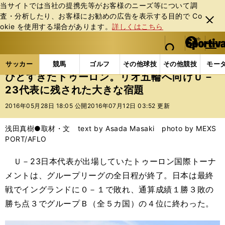
当サイトでは当社の提携先等がお客様のニーズ等について調
査・分析したり、お客様にお勧めの広告を表⽰する⽬的で Co
閉じ
okie を使⽤する場合があります。
詳しくはこちら
る
マイペ
web Sportiva (webスポルティーバ)
検索
メニュ
we
ー
サッカーの記事一覧
サッカー代表
日本代表
ひ
b
ジ
サッカー
競馬
ゴルフ
その他球技
その他競技
モー
ス
ひどすぎたトゥーロン。リオ五輪へ向けＵ－
ポ
23代表に残された大きな宿題
ル
テ
2016年05月28日 18:05 公開
2016年07月12日 03:52 更新
ィ
ー
浅田真樹●取材・文 text by Asada Masaki photo by MEXS
バ
PORT/AFLO
Ｕ－23日本代表が出場していたトゥーロン国際トーナ
メントは、グループリーグの全日程が終了。日本は最終
戦でイングランドに０－１で敗れ、通算成績１勝３敗の
勝ち点３でグループＢ（全５カ国）の４位に終わった。