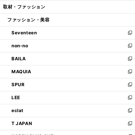
開
ウ
ン
ウ
し
取材・ファッション
く
で
ド
ィ
い
開
ウ
ン
ウ
ファッション・美容
く
で
ド
ィ
開
ウ
ン
Seventeen
く
で
ド
新
開
ウ
し
non-no
く
で
い
新
開
ウ
し
BAILA
く
ィ
い
新
ン
ウ
し
MAQUIA
ド
ィ
い
新
ウ
ン
ウ
し
SPUR
で
ド
ィ
い
新
開
ウ
ン
ウ
し
LEE
く
で
ド
ィ
い
新
開
ウ
ン
ウ
し
eclat
く
で
ド
ィ
い
新
開
ウ
ン
ウ
し
T JAPAN
く
で
ド
ィ
い
新
開
ウ
ン
ウ
し