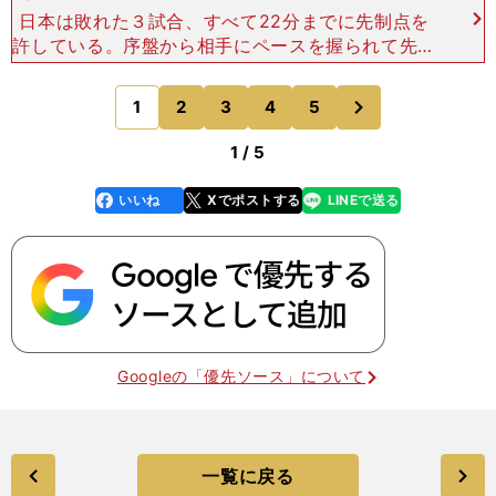
日本は敗れた３試合、すべて22分までに先制点を
許している。序盤から相手にペースを握られて先に
失点。リードされてからはボールポゼッションも高
まり、攻勢に試合を進めてチャンスを作るが、結局
次
1
2
3
4
5
のページへ
は追いつけず（追
1 / 5
いいね
Xでポストする
LINEで送る
line
faceboo
x
k
Googleの「優先ソース」について
一覧に戻る