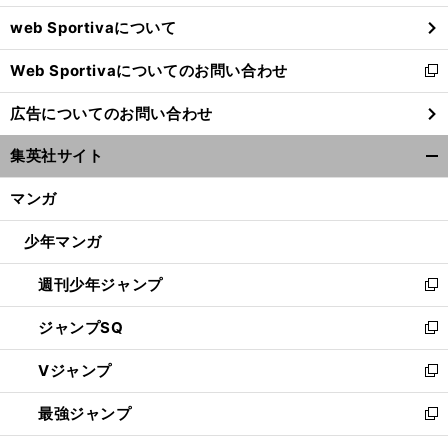
ウ
web Sportivaについて
で
開
Web Sportivaについてのお問い合わせ
く
新
し
広告についてのお問い合わせ
い
ウ
集英社サイト
ィ
開
ン
く/
マンガ
ド
閉
ウ
じ
少年マンガ
で
る
開
週刊少年ジャンプ
く
新
し
ジャンプSQ
い
新
ウ
し
Vジャンプ
ィ
い
新
ン
ウ
し
最強ジャンプ
ド
ィ
い
新
ウ
ン
ウ
し