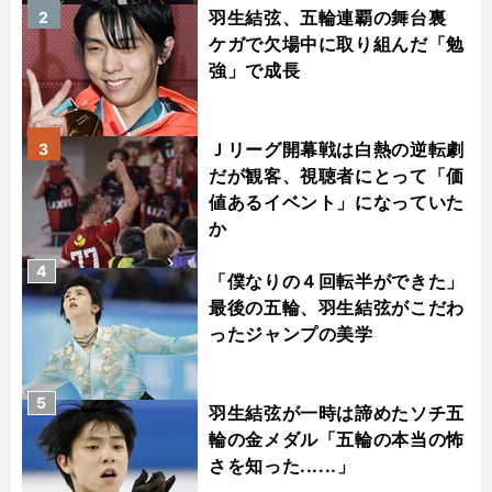
羽生結弦、五輪連覇の舞台裏
2
ケガで欠場中に取り組んだ「勉
強」で成長
Ｊリーグ開幕戦は白熱の逆転劇
3
だが観客、視聴者にとって「価
値あるイベント」になっていた
か
4
「僕なりの４回転半ができた」
最後の五輪、羽生結弦がこだわ
ったジャンプの美学
5
羽生結弦が一時は諦めたソチ五
輪の金メダル「五輪の本当の怖
さを知った......」