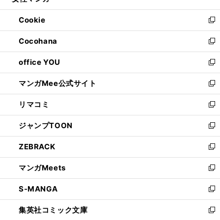
い
開
ウ
ン
ウ
Cookie
く
で
ド
ィ
新
開
ウ
ン
し
Cocohana
く
で
ド
い
新
開
ウ
ウ
し
office YOU
く
で
ィ
い
新
開
ン
ウ
し
マンガMee公式サイト
く
ド
ィ
い
新
ウ
ン
ウ
し
リマコミ
で
ド
ィ
い
新
開
ウ
ン
ウ
し
ジャンプTOON
く
で
ド
ィ
い
新
開
ウ
ン
ウ
し
ZEBRACK
く
で
ド
ィ
い
新
開
ウ
ン
ウ
し
マンガMeets
く
で
ド
ィ
い
新
開
ウ
ン
ウ
し
S-MANGA
く
で
ド
ィ
い
新
開
ウ
ン
ウ
し
集英社コミック文庫
く
で
ド
ィ
い
新