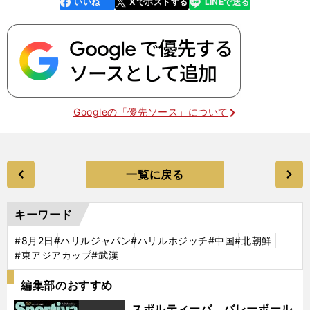
いいね
Xでポストする
LINEで送る
line
faceboo
x
k
Googleの「優先ソース」について
一覧に戻る
キーワード
#8月2日
#ハリルジャパン
#ハリルホジッチ
#中国
#北朝鮮
#東アジアカップ
#武漢
編集部のおすすめ
スポルティーバ バレーボール