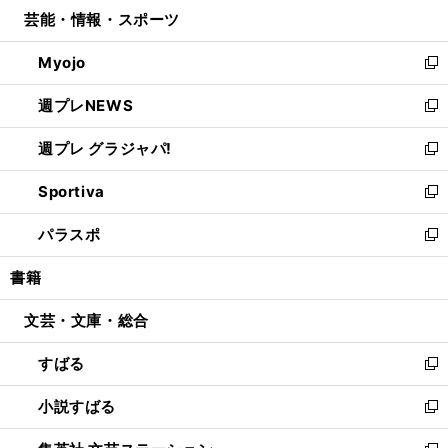
ウ
し
芸能・情報・スポーツ
く
で
ド
ィ
い
開
ウ
ン
ウ
Myojo
く
で
ド
ィ
新
開
ウ
ン
し
週プレNEWS
く
で
ド
い
新
開
ウ
ウ
し
週プレ グラジャパ!
く
で
ィ
い
新
開
ン
ウ
し
Sportiva
く
ド
ィ
い
新
ウ
ン
ウ
し
パラスポ
で
ド
ィ
い
新
開
ウ
ン
ウ
し
書籍
く
で
ド
ィ
い
開
ウ
ン
ウ
文芸・文庫・総合
く
で
ド
ィ
開
ウ
ン
すばる
く
で
ド
新
開
ウ
し
小説すばる
く
で
い
新
開
ウ
し