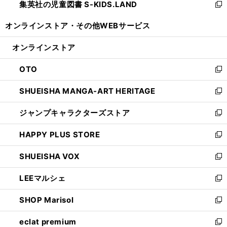
集英社の児童図書 S-KIDS.LAND
く
で
ド
い
新
開
ウ
ウ
し
オンラインストア・
その他WEBサービス
く
で
ィ
い
開
ン
ウ
オンラインストア
く
ド
ィ
ウ
ン
OTO
で
ド
新
開
ウ
し
SHUEISHA MANGA-ART HERITAGE
く
で
い
新
開
ウ
し
ジャンプキャラクターズストア
く
ィ
い
新
ン
ウ
し
HAPPY PLUS STORE
ド
ィ
い
新
ウ
ン
ウ
し
SHUEISHA VOX
で
ド
ィ
い
新
開
ウ
ン
ウ
し
LEEマルシェ
く
で
ド
ィ
い
新
開
ウ
ン
ウ
し
SHOP Marisol
く
で
ド
ィ
い
新
開
ウ
ン
ウ
し
eclat premium
く
で
ド
ィ
い
新