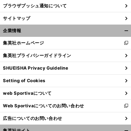
ブラウザプッシュ通知について
サイトマップ
企業情報
開
く/
集英社ホームページ
新
閉
し
じ
集英社プライバシーガイドライン
い
る
ウ
SHUEISHA Privacy Guideline
ィ
ン
前
Setting of Cookies
ド
へ
ウ
web Sportivaについて
で
開
Web Sportivaについてのお問い合わせ
く
新
し
広告についてのお問い合わせ
い
ウ
集英社サイト