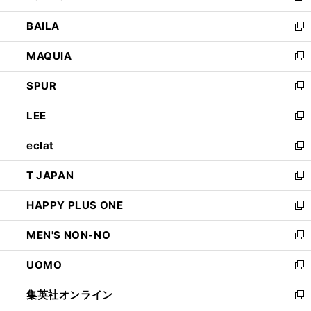
開
ウ
し
BAILA
く
ィ
い
新
ン
ウ
し
MAQUIA
ド
ィ
い
新
ウ
ン
ウ
し
SPUR
で
ド
ィ
い
新
開
ウ
ン
ウ
し
LEE
く
で
ド
ィ
い
新
開
ウ
ン
ウ
し
eclat
く
で
ド
ィ
い
新
開
ウ
ン
ウ
し
T JAPAN
く
で
ド
ィ
い
新
開
ウ
ン
ウ
し
HAPPY PLUS ONE
く
で
ド
ィ
い
新
開
ウ
ン
ウ
し
MEN'S NON-NO
く
で
ド
ィ
い
新
開
ウ
ン
ウ
し
UOMO
く
で
ド
ィ
い
新
開
ウ
ン
ウ
し
集英社オンライン
く
で
ド
ィ
い
新
開
ウ
ン