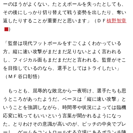
ーのほうがよくない。たとえボールを失ったとしても、
その後にしっかり切り替えて戦う姿勢を出したり、奪い
返したりすることが重要だと思います」（ＤＦ
槙野智章
）
「監督は現代フットボールをすごくよくわかっている
方。縦に速い攻撃がまだまだ足りないとよく言われる
し、フィジカル面もまだまだだと言われる。監督がそこ
を目指しているのなら、選手としてはトライしたい」
（ＭＦ谷口彰悟）
もっとも、屈辱的な敗北から一夜明け、選手たちも思
うところがあったようだ。ベースは「縦に速い攻撃」と
いうことを強調しながら、時間帯や状況によっては臨機
応変に戦ってもいいという言葉が聞かれるようになっ
た。とりわけその意識が高いのが、ピッチの中央でプレ
ーし、ゲームをコントロールする立場にあるボランチ陣