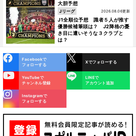
大胆予想
Jリーグ
2026.08.06更新
J1全順位予想 識者５人が推す
優勝候補筆頭は？ J2降格の憂
き目に遭いそうな３クラブと
は？
cebo
X
Facebookで
Xでフォローする
ok
フォローする
uTube
LINE
YouTubeで
LINEで
チャンネル登録
アカウント追加
stagra
Instagramで
m
フォローする