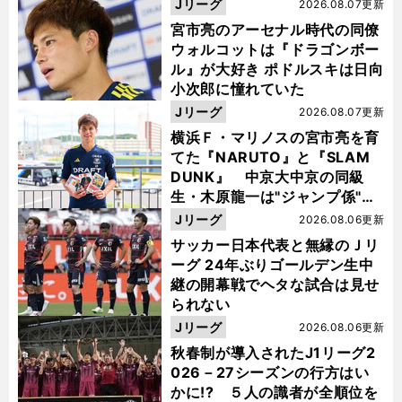
Jリーグ
2026.08.07更新
宮市亮のアーセナル時代の同僚
ウォルコットは『ドラゴンボー
ル』が大好き ポドルスキは日向
小次郎に憧れていた
Jリーグ
2026.08.07更新
横浜Ｆ・マリノスの宮市亮を育
てた『NARUTO』と『SLAM
DUNK』 中京大中京の同級
生・木原龍一は"ジャンプ係"だ
った
Jリーグ
2026.08.06更新
サッカー日本代表と無縁のＪリ
ーグ 24年ぶりゴールデン生中
継の開幕戦でヘタな試合は見せ
られない
Jリーグ
2026.08.06更新
秋春制が導入されたJ1リーグ2
026－27シーズンの行方はい
かに!? ５人の識者が全順位を