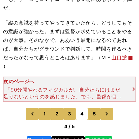
だ。
「縦の意識を持ってやってきていたから、どうしてもそ
の意識が強かった。まずは監督が求めていることをやる
のが大事。そのなかで、ああいう展開になるのであれ
ば、自分たちがグラウンドで判断して、時間を作るべき
だったかなって思うところはあります」（ＭＦ
山口蛍
）
次のページへ
「90分間やれるフィジカルが、自分たちにはまだ
足りないというのを感じました。でも、監督が目指
しているところはそこなので、最初から逃げるので
はなく、トライしてできるようになりたい。ただ、
次
1
2
3
4
5
のページへ
のページへ
うまくいかなくな
前
4 / 5