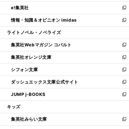
開
ウ
ン
ウ
し
e!集英社
く
で
ド
ィ
い
新
開
ウ
ン
ウ
し
情報・知識＆オピニオン imidas
く
で
ド
ィ
い
新
開
ウ
ン
ウ
し
ライトノベル・ノベライズ
く
で
ド
ィ
い
開
ウ
ン
ウ
集英社Webマガジン コバルト
く
で
ド
ィ
新
開
ウ
ン
し
集英社オレンジ文庫
く
で
ド
い
新
開
ウ
ウ
し
シフォン文庫
く
で
ィ
い
新
開
ン
ウ
し
ダッシュエックス文庫公式サイト
く
ド
ィ
い
新
ウ
ン
ウ
し
JUMP j-BOOKS
で
ド
ィ
い
新
開
ウ
ン
ウ
し
キッズ
く
で
ド
ィ
い
開
ウ
ン
ウ
集英社みらい文庫
く
で
ド
ィ
新
開
ウ
ン
し