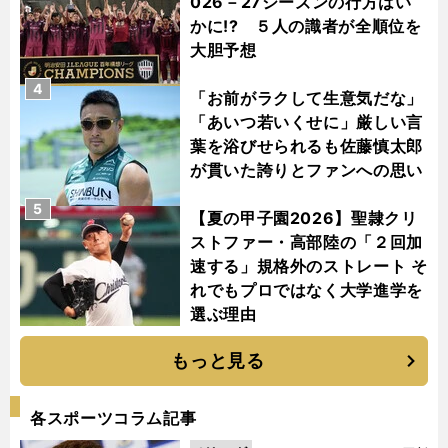
026－27シーズンの行方はい
かに!? ５人の識者が全順位を
大胆予想
4
「お前がラクして生意気だな」
「あいつ若いくせに」厳しい言
葉を浴びせられるも佐藤慎太郎
が貫いた誇りとファンへの思い
5
【夏の甲子園2026】聖隷クリ
ストファー・高部陸の「２回加
速する」規格外のストレート そ
れでもプロではなく大学進学を
選ぶ理由
もっと見る
各スポーツコラム記事