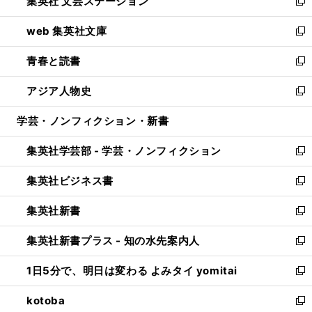
集英社 文芸ステーション
く
ィ
い
新
ン
ウ
し
web 集英社文庫
ド
ィ
い
新
ウ
ン
ウ
し
青春と読書
で
ド
ィ
い
新
開
ウ
ン
ウ
し
アジア人物史
く
で
ド
ィ
い
新
開
ウ
ン
ウ
し
学芸・ノンフィクション・新書
く
で
ド
ィ
い
開
ウ
ン
ウ
集英社学芸部 - 学芸・ノンフィクション
く
で
ド
ィ
新
開
ウ
ン
し
集英社ビジネス書
く
で
ド
い
新
開
ウ
ウ
し
集英社新書
く
で
ィ
い
新
開
ン
ウ
し
集英社新書プラス - 知の水先案内人
く
ド
ィ
い
新
ウ
ン
ウ
し
1日5分で、明日は変わる よみタイ yomitai
で
ド
ィ
い
新
開
ウ
ン
ウ
し
kotoba
く
で
ド
ィ
い
新