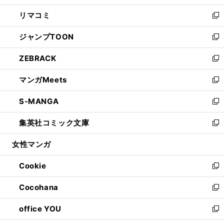
ウ
ン
ウ
し
リマコミ
で
ド
ィ
い
新
開
ウ
ン
ウ
し
ジャンプTOON
く
で
ド
ィ
い
新
開
ウ
ン
ウ
し
ZEBRACK
く
で
ド
ィ
い
新
開
ウ
ン
ウ
し
マンガMeets
く
で
ド
ィ
い
新
開
ウ
ン
ウ
し
S-MANGA
く
で
ド
ィ
い
新
開
ウ
ン
ウ
し
集英社コミック文庫
く
で
ド
ィ
い
新
開
ウ
ン
ウ
し
女性マンガ
く
で
ド
ィ
い
開
ウ
ン
ウ
Cookie
く
で
ド
ィ
新
開
ウ
ン
し
Cocohana
く
で
ド
い
新
開
ウ
ウ
し
office YOU
く
で
ィ
い
新
開
ン
ウ
し