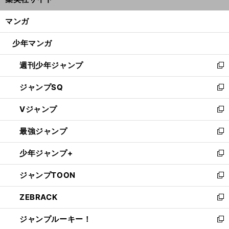
ィ
開
ン
く/
マンガ
ド
閉
ウ
じ
少年マンガ
で
る
開
週刊少年ジャンプ
く
新
し
ジャンプSQ
い
新
ウ
し
Vジャンプ
ィ
い
新
ン
ウ
し
最強ジャンプ
ド
ィ
い
新
ウ
ン
ウ
し
少年ジャンプ+
で
ド
ィ
い
新
開
ウ
ン
ウ
し
ジャンプTOON
く
で
ド
ィ
い
新
開
ウ
ン
ウ
し
ZEBRACK
く
で
ド
ィ
い
新
開
ウ
ン
ウ
し
ジャンプルーキー！
く
で
ド
ィ
い
新