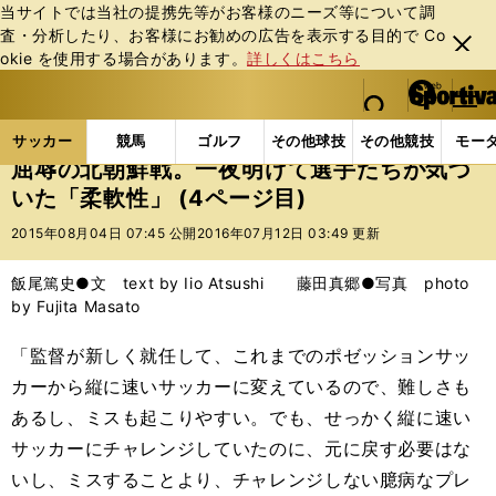
当サイトでは当社の提携先等がお客様のニーズ等について調
査・分析したり、お客様にお勧めの広告を表⽰する⽬的で Co
閉じ
okie を使⽤する場合があります。
詳しくはこちら
る
マイペ
web Sportiva (webスポルティーバ)
検索
メニュ
we
ー
サッカーの記事一覧
サッカー代表
日本代表
屈
b
ジ
サッカー
競馬
ゴルフ
その他球技
その他競技
モー
ス
屈辱の北朝鮮戦。一夜明けて選手たちが気づ
ポ
いた「柔軟性」 (4ページ目)
ル
テ
2015年08月04日 07:45 公開
2016年07月12日 03:49 更新
ィ
ー
飯尾篤史●文 text by Iio Atsushi 藤田真郷●写真 photo
バ
by Fujita Masato
「監督が新しく就任して、これまでのポゼッションサッ
カーから縦に速いサッカーに変えているので、難しさも
あるし、ミスも起こりやすい。でも、せっかく縦に速い
サッカーにチャレンジしていたのに、元に戻す必要はな
いし、ミスすることより、チャレンジしない臆病なプレ