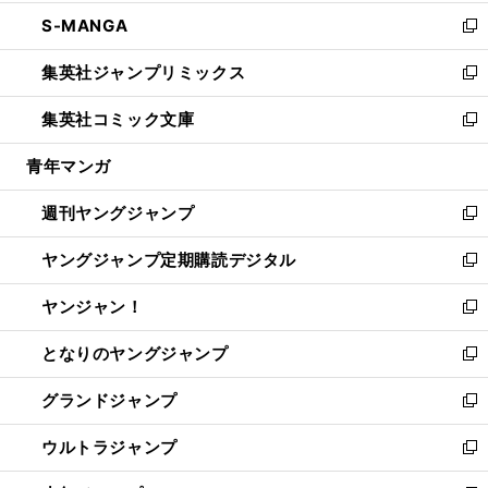
開
ウ
ン
ウ
し
S-MANGA
く
で
ド
ィ
い
新
開
ウ
ン
ウ
し
集英社ジャンプリミックス
く
で
ド
ィ
い
新
開
ウ
ン
ウ
し
集英社コミック文庫
く
で
ド
ィ
い
新
開
ウ
ン
ウ
し
青年マンガ
く
で
ド
ィ
い
開
ウ
ン
ウ
週刊ヤングジャンプ
く
で
ド
ィ
新
開
ウ
ン
し
ヤングジャンプ定期購読デジタル
く
で
ド
い
新
開
ウ
ウ
し
ヤンジャン！
く
で
ィ
い
新
開
ン
ウ
し
となりのヤングジャンプ
く
ド
ィ
い
新
ウ
ン
ウ
し
グランドジャンプ
で
ド
ィ
い
新
開
ウ
ン
ウ
し
ウルトラジャンプ
く
で
ド
ィ
い
新
開
ウ
ン
ウ
し