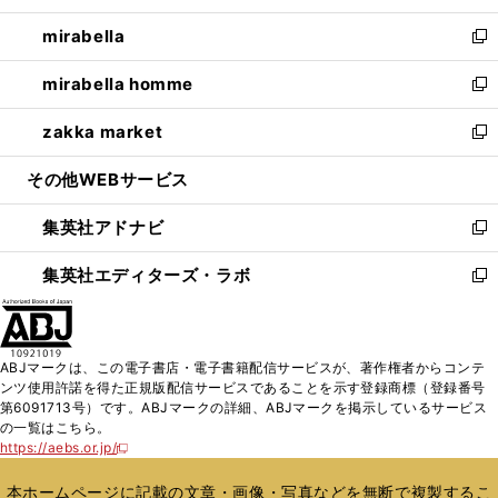
開
ウ
ン
ウ
し
mirabella
く
で
ド
ィ
い
新
開
ウ
ン
ウ
し
mirabella homme
く
で
ド
ィ
い
新
開
ウ
ン
ウ
し
zakka market
く
で
ド
ィ
い
新
開
ウ
ン
ウ
し
その他WEBサービス
く
で
ド
ィ
い
開
ウ
ン
ウ
集英社アドナビ
く
で
ド
ィ
新
開
ウ
ン
し
集英社エディターズ・ラボ
く
で
ド
い
新
開
ウ
ウ
し
く
で
ィ
い
開
ン
ウ
ABJマークは、この電子書店・電子書籍配信サービスが、著作権者からコンテ
く
ド
ィ
ンツ使用許諾を得た正規版配信サービスであることを示す登録商標（登録番号
ウ
ン
第6091713号）です。ABJマークの詳細、ABJマークを掲示しているサービス
で
ド
の一覧はこちら。
開
ウ
https://aebs.or.jp/
新
く
で
し
い
開
本ホームページに記載の文章・画像・写真などを無断で複製するこ