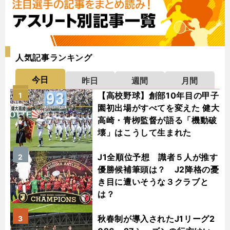
人気記事ランキング
今日
昨日
週間
月間
【高校野球】創部10年目の甲子
1
園初出場がすべてを変えた 健大
高崎・青栁監督が語る「機動破
壊」はこうして生まれた
J1全順位予想 識者５人が推す
2
優勝候補筆頭は？ J2降格の憂
き目に遭いそうな３クラブと
は？
秋春制が導入されたJ1リーグ2
3