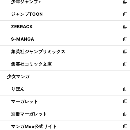
少年ジャンプ+
く
で
ド
ィ
い
新
開
ウ
ン
ウ
し
ジャンプTOON
く
で
ド
ィ
い
新
開
ウ
ン
ウ
し
ZEBRACK
く
で
ド
ィ
い
新
開
ウ
ン
ウ
し
S-MANGA
く
で
ド
ィ
い
新
開
ウ
ン
ウ
し
集英社ジャンプリミックス
く
で
ド
ィ
い
新
開
ウ
ン
ウ
し
集英社コミック文庫
く
で
ド
ィ
い
新
開
ウ
ン
ウ
し
少女マンガ
く
で
ド
ィ
い
開
ウ
ン
ウ
りぼん
く
で
ド
ィ
新
開
ウ
ン
し
マーガレット
く
で
ド
い
新
開
ウ
ウ
し
別冊マーガレット
く
で
ィ
い
新
開
ン
ウ
し
マンガMee公式サイト
く
ド
ィ
い
新