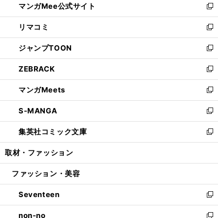
マンガMee公式サイト
く
ド
ィ
い
新
ウ
ン
ウ
し
リマコミ
で
ド
ィ
い
新
開
ウ
ン
ウ
し
ジャンプTOON
く
で
ド
ィ
い
新
開
ウ
ン
ウ
し
ZEBRACK
く
で
ド
ィ
い
新
開
ウ
ン
ウ
し
マンガMeets
く
で
ド
ィ
い
新
開
ウ
ン
ウ
し
S-MANGA
く
で
ド
ィ
い
新
開
ウ
ン
ウ
し
集英社コミック文庫
く
で
ド
ィ
い
新
開
ウ
ン
ウ
し
取材・ファッション
く
で
ド
ィ
い
開
ウ
ン
ウ
ファッション・美容
く
で
ド
ィ
開
ウ
ン
Seventeen
く
で
ド
新
開
ウ
し
non-no
く
で
い
新