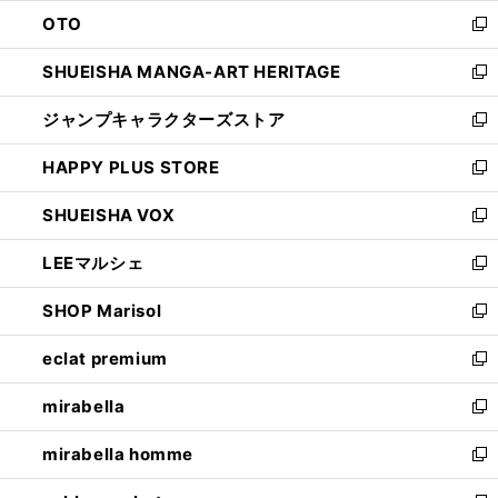
ウ
ン
OTO
で
ド
新
開
ウ
し
SHUEISHA MANGA-ART HERITAGE
く
で
い
新
開
ウ
し
ジャンプキャラクターズストア
く
ィ
い
新
ン
ウ
し
HAPPY PLUS STORE
ド
ィ
い
新
ウ
ン
ウ
し
SHUEISHA VOX
で
ド
ィ
い
新
開
ウ
ン
ウ
し
LEEマルシェ
く
で
ド
ィ
い
新
開
ウ
ン
ウ
し
SHOP Marisol
く
で
ド
ィ
い
新
開
ウ
ン
ウ
し
eclat premium
く
で
ド
ィ
い
新
開
ウ
ン
ウ
し
mirabella
く
で
ド
ィ
い
新
開
ウ
ン
ウ
し
mirabella homme
く
で
ド
ィ
い
新
開
ウ
ン
ウ
し