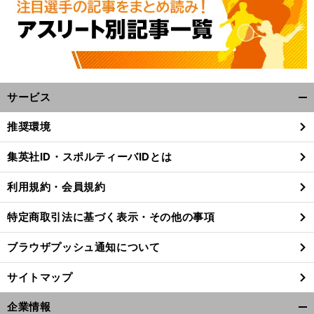
サービス
開
く/
推奨環境
閉
じ
集英社ID・スポルティーバIDとは
る
利用規約・会員規約
特定商取引法に基づく表示・その他の事項
ブラウザプッシュ通知について
サイトマップ
」
企業情報
前
開