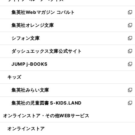
い
開
ウ
ン
ウ
集英社Webマガジン コバルト
く
で
ド
ィ
新
開
ウ
ン
し
集英社オレンジ文庫
く
で
ド
い
新
開
ウ
ウ
し
シフォン文庫
く
で
ィ
い
新
開
ン
ウ
し
ダッシュエックス文庫公式サイト
く
ド
ィ
い
新
ウ
ン
ウ
し
JUMP j-BOOKS
で
ド
ィ
い
新
開
ウ
ン
ウ
し
キッズ
く
で
ド
ィ
い
開
ウ
ン
ウ
集英社みらい文庫
く
で
ド
ィ
新
開
ウ
ン
し
集英社の児童図書 S-KIDS.LAND
く
で
ド
い
新
開
ウ
ウ
し
オンラインストア・
その他WEBサービス
く
で
ィ
い
開
ン
ウ
オンラインストア
く
ド
ィ