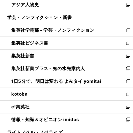
アジア人物史
く
で
ド
ィ
い
新
開
ウ
ン
ウ
し
学芸・ノンフィクション・新書
く
で
ド
ィ
い
開
ウ
ン
ウ
集英社学芸部 - 学芸・ノンフィクション
く
で
ド
ィ
新
開
ウ
ン
し
集英社ビジネス書
く
で
ド
い
新
開
ウ
ウ
し
集英社新書
く
で
ィ
い
新
開
ン
ウ
し
集英社新書プラス - 知の水先案内人
く
ド
ィ
い
新
ウ
ン
ウ
し
1日5分で、明日は変わる よみタイ yomitai
で
ド
ィ
い
新
開
ウ
ン
ウ
し
kotoba
く
で
ド
ィ
い
新
開
ウ
ン
ウ
し
e!集英社
く
で
ド
ィ
い
新
開
ウ
ン
ウ
し
情報・知識＆オピニオン imidas
く
で
ド
ィ
い
新
開
ウ
ン
ウ
し
ライトノベル・ノベライズ
く
で
ド
ィ