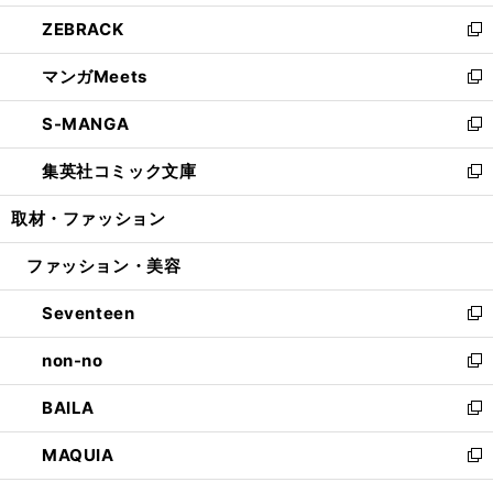
開
ウ
ン
ウ
し
ZEBRACK
く
で
ド
ィ
い
新
開
ウ
ン
ウ
し
マンガMeets
く
で
ド
ィ
い
新
開
ウ
ン
ウ
し
S-MANGA
く
で
ド
ィ
い
新
開
ウ
ン
ウ
し
集英社コミック文庫
く
で
ド
ィ
い
新
開
ウ
ン
ウ
し
取材・ファッション
く
で
ド
ィ
い
開
ウ
ン
ウ
ファッション・美容
く
で
ド
ィ
開
ウ
ン
Seventeen
く
で
ド
新
開
ウ
し
non-no
く
で
い
新
開
ウ
し
BAILA
く
ィ
い
新
ン
ウ
し
MAQUIA
ド
ィ
い
新
ウ
ン
ウ
し