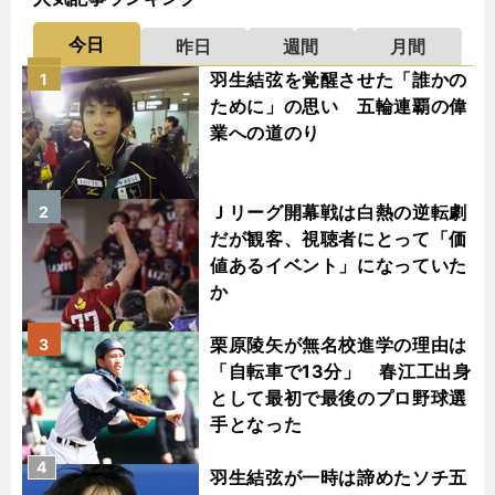
今日
昨日
週間
月間
羽生結弦を覚醒させた「誰かの
1
ために」の思い 五輪連覇の偉
業への道のり
Ｊリーグ開幕戦は白熱の逆転劇
2
だが観客、視聴者にとって「価
値あるイベント」になっていた
か
栗原陵矢が無名校進学の理由は
3
「自転車で13分」 春江工出身
として最初で最後のプロ野球選
手となった
4
羽生結弦が一時は諦めたソチ五