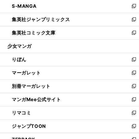
ウ
し
S-MANGA
く
で
ド
ィ
い
新
開
ウ
ン
ウ
し
集英社ジャンプリミックス
く
で
ド
ィ
い
新
開
ウ
ン
ウ
し
集英社コミック文庫
く
で
ド
ィ
い
新
開
ウ
ン
ウ
し
少女マンガ
く
で
ド
ィ
い
開
ウ
ン
ウ
りぼん
く
で
ド
ィ
新
開
ウ
ン
し
マーガレット
く
で
ド
い
新
開
ウ
ウ
し
別冊マーガレット
く
で
ィ
い
新
開
ン
ウ
し
マンガMee公式サイト
く
ド
ィ
い
新
ウ
ン
ウ
し
リマコミ
で
ド
ィ
い
新
開
ウ
ン
ウ
し
ジャンプTOON
く
で
ド
ィ
い
新
開
ウ
ン
ウ
し