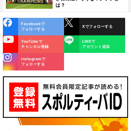
は？
cebo
X
Facebookで
Xでフォローする
ok
フォローする
uTube
LINE
YouTubeで
LINEで
チャンネル登録
アカウント追加
stagra
Instagramで
m
フォローする