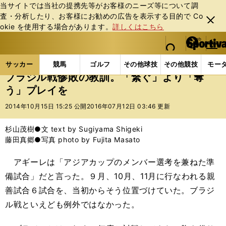
当サイトでは当社の提携先等がお客様のニーズ等について調
査・分析したり、お客様にお勧めの広告を表⽰する⽬的で Co
閉じ
okie を使⽤する場合があります。
詳しくはこちら
る
マイペ
web Sportiva (webスポルティーバ)
検索
メニュ
we
ー
サッカーの記事一覧
サッカー代表
日本代表
ブ
b
ジ
サッカー
競馬
ゴルフ
その他球技
その他競技
モー
ス
ブラジル戦惨敗の教訓。「繋ぐ」より「奪
ポ
う」プレイを
ル
テ
2014年10月15日 15:25 公開
2016年07月12日 03:46 更新
ィ
ー
杉山茂樹●文 text by Sugiyama Shigeki
バ
藤田真郷●写真 photo by Fujita Masato
アギーレは「アジアカップのメンバー選考を兼ねた準
備試合」だと言った。９月、10月、11月に行なわれる親
善試合６試合を、当初からそう位置づけていた。ブラジ
ル戦といえども例外ではなかった。