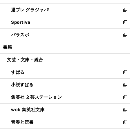
開
ウ
ウ
し
週プレ グラジャパ!
く
で
ィ
い
新
開
ン
ウ
し
Sportiva
く
ド
ィ
い
新
ウ
ン
ウ
し
パラスポ
で
ド
ィ
い
新
開
ウ
ン
ウ
し
書籍
く
で
ド
ィ
い
開
ウ
ン
ウ
文芸・文庫・総合
く
で
ド
ィ
開
ウ
ン
すばる
く
で
ド
新
開
ウ
し
小説すばる
く
で
い
新
開
ウ
し
集英社 文芸ステーション
く
ィ
い
新
ン
ウ
し
web 集英社文庫
ド
ィ
い
新
ウ
ン
ウ
し
青春と読書
で
ド
ィ
い
新
開
ウ
ン
ウ
し