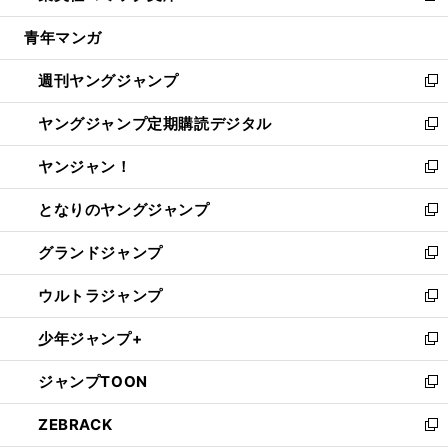
開
ウ
ン
ウ
し
青年マンガ
く
で
ド
ィ
い
開
ウ
ン
ウ
週刊ヤングジャンプ
く
で
ド
ィ
新
開
ウ
ン
し
ヤングジャンプ定期購読デジタル
く
で
ド
い
新
開
ウ
ウ
し
ヤンジャン！
く
で
ィ
い
新
開
ン
ウ
し
となりのヤングジャンプ
く
ド
ィ
い
新
ウ
ン
ウ
し
グランドジャンプ
で
ド
ィ
い
新
開
ウ
ン
ウ
し
ウルトラジャンプ
く
で
ド
ィ
い
新
開
ウ
ン
ウ
し
少年ジャンプ+
く
で
ド
ィ
い
新
開
ウ
ン
ウ
し
ジャンプTOON
く
で
ド
ィ
い
新
開
ウ
ン
ウ
し
ZEBRACK
く
で
ド
ィ
い
新
開
ウ
ン