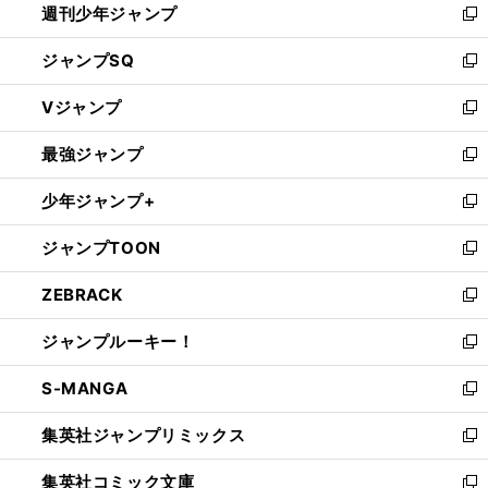
週刊少年ジャンプ
く
新
し
ジャンプSQ
い
新
ウ
し
Vジャンプ
ィ
い
新
ン
ウ
し
最強ジャンプ
ド
ィ
い
新
ウ
ン
ウ
し
少年ジャンプ+
で
ド
ィ
い
新
開
ウ
ン
ウ
し
ジャンプTOON
く
で
ド
ィ
い
新
開
ウ
ン
ウ
し
ZEBRACK
く
で
ド
ィ
い
新
開
ウ
ン
ウ
し
ジャンプルーキー！
く
で
ド
ィ
い
新
開
ウ
ン
ウ
し
S-MANGA
く
で
ド
ィ
い
新
開
ウ
ン
ウ
し
集英社ジャンプリミックス
く
で
ド
ィ
い
新
開
ウ
ン
ウ
し
集英社コミック文庫
く
で
ド
ィ
い
新