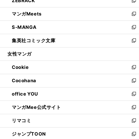
ZEBRACK
く
で
ド
ィ
い
新
開
ウ
ン
ウ
し
マンガMeets
く
で
ド
ィ
い
新
開
ウ
ン
ウ
し
S-MANGA
く
で
ド
ィ
い
新
開
ウ
ン
ウ
し
集英社コミック文庫
く
で
ド
ィ
い
新
開
ウ
ン
ウ
し
女性マンガ
く
で
ド
ィ
い
開
ウ
ン
ウ
Cookie
く
で
ド
ィ
新
開
ウ
ン
し
Cocohana
く
で
ド
い
新
開
ウ
ウ
し
office YOU
く
で
ィ
い
新
開
ン
ウ
し
マンガMee公式サイト
く
ド
ィ
い
新
ウ
ン
ウ
し
リマコミ
で
ド
ィ
い
新
開
ウ
ン
ウ
し
ジャンプTOON
く
で
ド
ィ
い
新