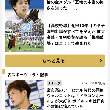
輪の金メダル「五輪の本当の怖
さを知った......」
5
【高校野球】創部10年目の甲子
園初出場がすべてを変えた 健大
高崎・青栁監督が語る「機動破
壊」はこうして生まれた
もっと見る
各スポーツコラム記事
Jリーグ
2026.08.07更新
宮市亮のアーセナル時代の同僚
ウォルコットは『ドラゴンボー
ル』が大好き ポドルスキは日向
小次郎に憧れていた