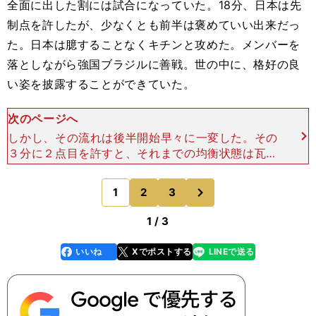
全面に出した割には試合になっていた。18分、日本は先
制点を許したが、少なくとも前半は褒めていい出来だっ
た。日本は臆することなくキチンと攻めた。メンバーを
落としながら強国ブラジルに善戦。世の中に、格好の良
い姿を披露することができていた。
次のページへ
しかし、その流れは後半開始早々に一変した。その
３分に２点目を許すと、それまでの均衡状態は瓦解
した。「少なくとも以降15分間、悪い形が続くこ
とになった」とはアギーレの言葉になる。 この失
次
1
2
3
のページへ
点を招く原因
1 / 3
いいね
Xでポストする
LINEで送る
line
faceboo
x
k