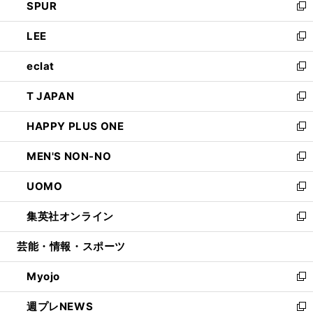
SPUR
で
ド
ィ
い
新
開
ウ
ン
ウ
し
LEE
く
で
ド
ィ
い
新
開
ウ
ン
ウ
し
eclat
く
で
ド
ィ
い
新
開
ウ
ン
ウ
し
T JAPAN
く
で
ド
ィ
い
新
開
ウ
ン
ウ
し
HAPPY PLUS ONE
く
で
ド
ィ
い
新
開
ウ
ン
ウ
し
MEN'S NON-NO
く
で
ド
ィ
い
新
開
ウ
ン
ウ
し
UOMO
く
で
ド
ィ
い
新
開
ウ
ン
ウ
し
集英社オンライン
く
で
ド
ィ
い
新
開
ウ
ン
ウ
し
芸能・情報・スポーツ
く
で
ド
ィ
い
開
ウ
ン
ウ
Myojo
く
で
ド
ィ
新
開
ウ
ン
し
週プレNEWS
く
で
ド
い
新