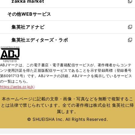
zakka market
く
で
ド
ィ
い
新
開
ウ
ン
ウ
し
その他WEBサービス
く
で
ド
ィ
い
開
ウ
ン
ウ
集英社アドナビ
く
で
ド
ィ
新
開
ウ
ン
し
集英社エディターズ・ラボ
く
で
ド
い
新
開
ウ
ウ
し
く
で
ィ
い
開
ン
ウ
ABJマークは、この電子書店・電子書籍配信サービスが、著作権者からコンテ
く
ド
ィ
ンツ使用許諾を得た正規版配信サービスであることを示す登録商標（登録番号
ウ
ン
第6091713号）です。ABJマークの詳細、ABJマークを掲示しているサービス
で
ド
の一覧はこちら。
開
ウ
https://aebs.or.jp/
新
く
で
し
い
開
本ホームページに記載の文章・画像・写真などを無断で複製するこ
ウ
く
とは法律で禁じられています。全ての著作権は株式会社 集英社に帰
ィ
属します。
ン
ド
© SHUEISHA Inc. All Rights Reserved.
ウ
で
開