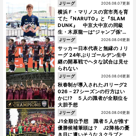
Jリーグ
2026.08.07更新
横浜Ｆ・マリノスの宮市亮を育
てた『NARUTO』と『SLAM
DUNK』 中京大中京の同級
生・木原龍一は"ジャンプ係"だ
った
Jリーグ
2026.08.06更新
サッカー日本代表と無縁のＪリ
ーグ 24年ぶりゴールデン生中
継の開幕戦でヘタな試合は見せ
られない
Jリーグ
2026.08.06更新
秋春制が導入されたJ1リーグ2
026－27シーズンの行方はい
かに!? ５人の識者が全順位を
大胆予想
Jリーグ
2026.08.06更新
J1全順位予想 識者５人が推す
優勝候補筆頭は？ J2降格の憂
き目に遭いそうな３クラブと