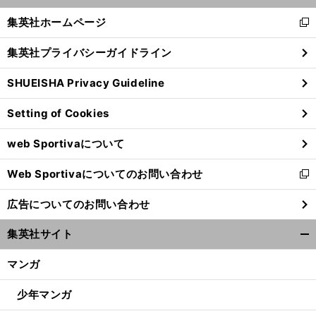
のユニットを手放しで喜べない理由
へ
×
く/
集英社ホームページ
新
閉
し
じ
集英社プライバシーガイドライン
い
る
ウ
SHUEISHA Privacy Guideline
ィ
ン
Setting of Cookies
ド
ウ
web Sportivaについて
で
開
Web Sportivaについてのお問い合わせ
く
新
し
広告についてのお問い合わせ
い
ウ
集英社サイト
ィ
開
ン
く/
マンガ
ド
閉
ウ
じ
少年マンガ
で
る
開