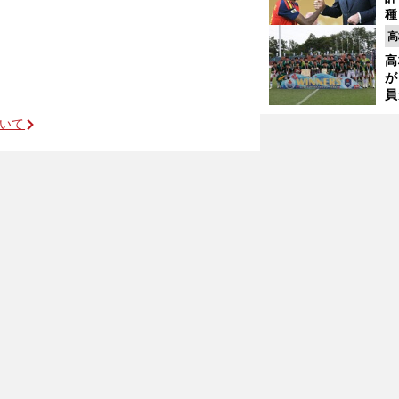
種
ィ
高
起
高
が
員
み
ついて