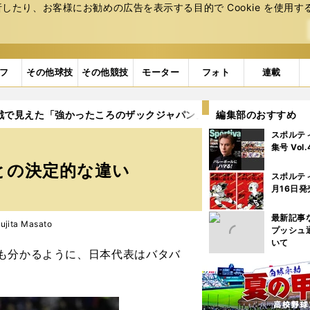
たり、お客様にお勧めの広告を表⽰する⽬的で Cookie を使⽤す
フ
その他球技
その他競技
モーター
フォト
連載
Z戦で見えた「強かったころのザックジャパン」との決定的な違い
編集部のおすすめ
スポルテ
集号 Vol
との決定的な違い
スポルテ
月16日発
最新記事
ita Masato
プッシュ
いて
も分かるように、日本代表はバタバ