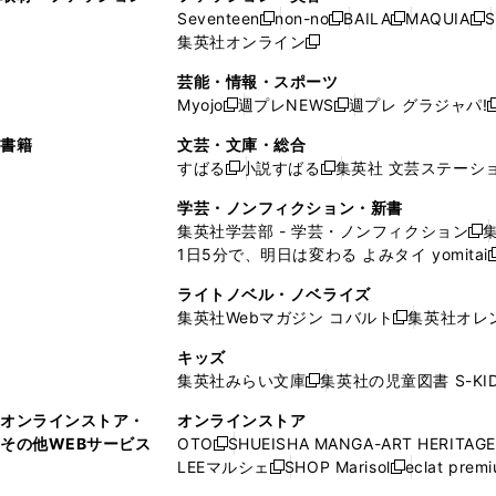
ウ
い
ウ
ウ
ウ
ド
ウ
ド
Seventeen
non-no
BAILA
MAQUIA
S
く
く
新
新
新
新
ィ
ウ
ィ
ィ
で
ウ
で
ウ
集英社オンライン
し
新
し
し
し
ン
ィ
ン
ン
開
で
開
で
い
し
い
い
い
ド
ン
ド
ド
芸能・情報・スポーツ
く
開
く
開
ウ
い
ウ
ウ
ウ
ウ
ド
ウ
ウ
Myojo
週プレNEWS
週プレ グラジャパ!
く
く
新
新
新
ィ
ウ
ィ
ィ
ィ
で
ウ
で
で
し
し
ン
ィ
ン
ン
ン
書籍
文芸・文庫・総合
開
で
開
開
い
い
ド
ン
ド
ド
ド
すばる
小説すばる
集英社 文芸ステーシ
く
開
く
く
新
新
ウ
ウ
ウ
ド
ウ
ウ
ウ
く
し
し
ィ
ィ
学芸・ノンフィクション・新書
で
ウ
で
で
で
い
い
ン
ン
集英社学芸部 - 学芸・ノンフィクション
開
で
開
開
開
新
ウ
ウ
ド
ド
1日5分で、明日は変わる よみタイ yomitai
く
開
く
く
く
し
新
ィ
ィ
ウ
ウ
く
い
ン
ン
ライトノベル・ノベライズ
で
で
ウ
ド
ド
集英社Webマガジン コバルト
集英社オレ
開
開
新
ィ
ウ
ウ
く
く
し
ン
キッズ
で
で
い
ド
集英社みらい文庫
集英社の児童図書 S-KID
開
開
新
ウ
ウ
く
く
し
ィ
オンラインストア・
オンラインストア
で
い
ン
その他WEBサービス
OTO
SHUEISHA MANGA-ART HERITAGE
開
新
ウ
ド
LEEマルシェ
SHOP Marisol
eclat prem
く
し
新
新
ィ
ウ
い
し
し