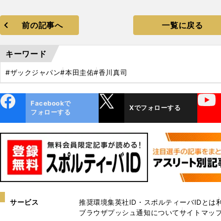
前の記事へ
一覧に戻る
キーワード
#ザックジャパン
#本田圭佑
#香川真司
ebo
X
YouTube
Facebookで
Xでフォローする
ok
フォローする
サービス
推奨環境
集英社ID・スポルティーバIDとは
ブラウザプッシュ通知について
サイトマッ