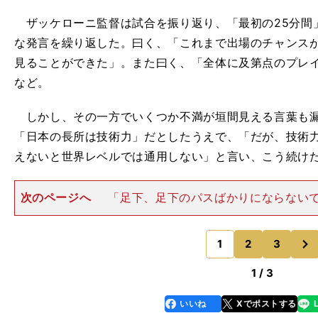
ザッケローニ監督は試合を振り返り、「最初の25分間
な発言を繰り返した。曰く、「これまで出場のチャンス
見ることができた」。また曰く、「全体に及第点のプレ
など。
しかし、その一方でいくつか不満が垣間見える言葉も漏
「日本の長所は技術力」だとしたうえで、「だが、技術
えないと世界レベルでは通用しない」と言い、こう続け
次のページへ
「足下、足下のパスばかりにならない
パスすることでダイナミズを出さなければならない。今日
四方で細かいパスをつなぎ続けていても何も起こらない
次
のことと関連づける
1
2
3
のページへ
1 / 3
いいね
Xでポストする
line
faceboo
x
k