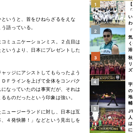
【
1
「
い
というと、首をひねらざるをえな
わ
こう語っている。
だ
「
2
気
はコミュニケーションミス。２点目は
く
たというより、日本にプレゼントした
浴
太
秋
3
ァ
リ
ズ
ャッジにアシストしてもらったよう
、ＤＦラインを上げて全体をコンパク
4
を
宇
れになっていたのは事実だが、それは
の
地
よるものだったという印象は強い。
輔
5
題
J
ニュージーランドに対し、日本は互
人
本、４発快勝！」などという見出しを
は
に