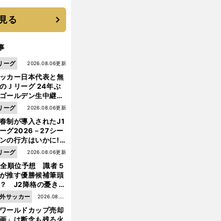
は？
見る
事
リーグ
2026.08.06更新
ッカー日本代表と無
のＪリーグ 24年ぶ
ゴールデン生中継の
幕戦でヘタな試合は
リーグ
2026.08.06更新
せられない
春制が導入されたJ1
ーグ2026－27シー
ンの行方はいかに!?
５人の識者が全順位
リーグ
2026.08.06更新
大胆予想
1全順位予想 識者５
が推す優勝候補筆頭
？ J2降格の憂き目
遭いそうな３クラブ
外サッカー
2026.08.05
は？
ワールドカップ売却
更新
画」は断念も残る火