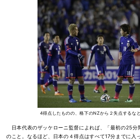
4得点したものの、格下のNZから２失点するな
日本代表のザッケローニ監督によれば、「最初の25分
のこと。なるほど、日本の４得点はすべて17分までに入