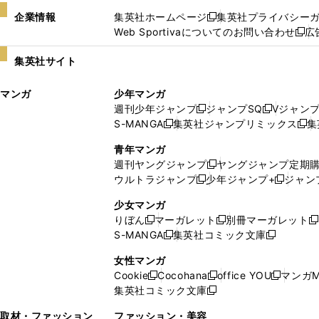
企業情報
集英社ホームページ
集英社プライバシー
新
Web Sportivaについてのお問い合わせ
広
し
新
い
し
集英社サイト
ウ
い
ィ
ウ
マンガ
少年マンガ
ン
ィ
週刊少年ジャンプ
ジャンプSQ
Vジャン
ド
ン
新
新
S-MANGA
集英社ジャンプリミックス
集
ウ
ド
新
し
し
新
で
ウ
し
い
い
し
青年マンガ
開
で
い
ウ
ウ
い
週刊ヤングジャンプ
ヤングジャンプ定期
新
く
開
ウ
ィ
ィ
ウ
ウルトラジャンプ
少年ジャンプ+
ジャン
新
し
新
く
ィ
ン
ン
ィ
し
い
し
ン
ド
ド
ン
少女マンガ
い
ウ
い
ド
ウ
ウ
ド
りぼん
マーガレット
別冊マーガレット
新
新
新
ウ
ィ
ウ
ウ
で
で
ウ
S-MANGA
集英社コミック文庫
し
新
し
新
ィ
ン
ィ
で
開
開
で
い
し
い
し
ン
ド
ン
女性マンガ
開
く
く
開
ウ
い
ウ
い
ド
ウ
ド
Cookie
Cocohana
office YOU
マンガM
く
く
新
新
新
ィ
ウ
ィ
ウ
ウ
で
ウ
集英社コミック文庫
し
新
し
し
ン
ィ
ン
ィ
で
開
で
い
し
い
い
ド
ン
ド
ン
取材・ファッション
ファッション・美容
開
く
開