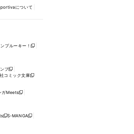
Sportivaについて
ャンプルーキー！
新
し
い
ウ
ャンプ
新
ィ
社コミック文庫
し
新
ン
い
し
ド
ウ
い
ウ
ガMeets
新
ィ
ウ
で
し
ン
ィ
開
い
ド
ン
く
ウ
ウ
ド
s
S-MANGA
新
新
ィ
で
ウ
し
し
ン
開
で
い
い
ド
く
開