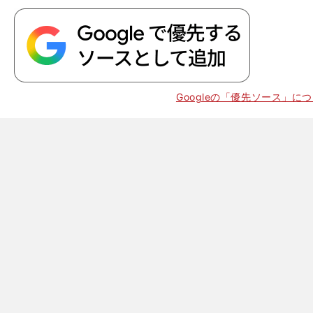
、
。
ポ
」
Googleの「優先ソース」に
人を直撃
NZ
3