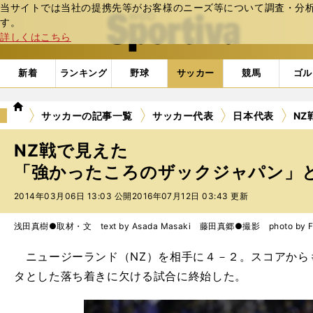
当サイトでは当社の提携先等がお客様のニーズ等について調査・分析し
web Sportiva (webスポルティーバ)
す。
詳しくはこちら
新着
ランキング
野球
サッカー
競馬
ゴル
we
サッカーの記事一覧
サッカー代表
日本代表
N
b
ス
NZ戦で見えた
ポ
ル
「強かったころのザックジャパン」
テ
2014年03月06日 13:03 公開
2016年07月12日 03:43 更新
ィ
ー
バ
浅田真樹●取材・文 text by Asada Masaki 藤田真郷●撮影 photo by Fuj
ニュージーランド（NZ）を相手に４－２。スコアから
タとした落ち着きに欠ける試合に終始した。