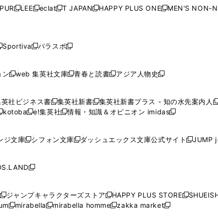
ウ
ウ
ウ
ウ
ウ
ウ
ウ
ウ
ウ
PUR
LEE
eclat
T JAPAN
HAPPY PLUS ONE
MEN'S NON-
く
く
く
く
新
新
新
新
新
ィ
ィ
ィ
ィ
で
で
で
で
で
し
し
し
し
し
ン
ン
ン
ン
開
開
開
開
開
い
い
い
い
い
ド
ド
ド
ド
く
く
く
く
く
ウ
ウ
ウ
ウ
ウ
ウ
ウ
ウ
ウ
Sportiva
パラスポ
新
新
ィ
ィ
ィ
ィ
ィ
で
で
で
で
し
し
し
ン
ン
ン
ン
ン
開
開
開
開
い
い
い
ド
ド
ド
ド
ド
ョン
web 集英社文庫
青春と読書
アジア人物史
く
く
く
く
新
新
新
新
ウ
ウ
ウ
ウ
ウ
ウ
ウ
ウ
し
し
し
し
ィ
ィ
ィ
で
で
で
で
で
い
い
い
い
ン
ン
ン
集英社ビジネス書
集英社新書
集英社新書プラス - 知の水先案内人
開
開
開
開
開
新
新
新
ウ
ウ
ウ
ウ
ド
ド
ド
kotoba
e!集英社
情報・知識＆オピニオン imidas
く
く
く
く
く
新
し
新
し
新
ィ
ィ
ィ
ィ
ウ
ウ
ウ
し
し
い
し
い
し
ン
ン
ン
ン
で
で
で
い
い
ウ
い
ウ
い
ド
ド
ド
ド
ンジ文庫
シフォン文庫
ダッシュエックス文庫公式サイト
JUMP 
開
開
開
新
新
新
ウ
ウ
ィ
ウ
ィ
ウ
ウ
ウ
ウ
ウ
く
く
く
し
し
し
ィ
ィ
ン
ィ
ン
ィ
で
で
で
で
い
い
い
ン
ン
ド
ン
ド
ン
S.LAND
開
開
開
開
新
ウ
ウ
ウ
ド
ド
ウ
ド
ウ
ド
く
く
く
く
し
ィ
ィ
ィ
ウ
ウ
で
ウ
で
ウ
い
ン
ン
ン
ジャンプキャラクターズストア
HAPPY PLUS STORE
SHUEIS
で
で
開
で
開
で
新
新
新
ウ
ド
ド
ド
ium
mirabella
mirabella homme
zakka market
開
開
く
開
く
開
し
新
新
新
し
新
し
ィ
ウ
ウ
ウ
く
く
く
く
い
し
し
い
し
し
い