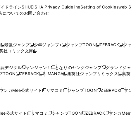
ガイドライン
SHUEISHA Privacy Guideline
Setting of Cookies
web 
告についてのお問い合わせ
プ
最強ジャンプ
少年ジャンプ+
ジャンプTOON
ZEBRACK
ジ
新
新
新
新
新
英社コミック文庫
し
新
し
し
し
し
い
い
し
い
い
い
ウ
ウ
い
ウ
ウ
ウ
購読デジタル
ヤンジャン！
となりのヤングジャンプ
グランドジ
新
新
新
ィ
ィ
ウ
ィ
ィ
ィ
プTOON
ZEBRACK
S-MANGA
集英社ジャンプリミックス
集英
新
し
新
し
新
し
新
ン
ン
ィ
ン
ン
ン
し
い
し
い
し
い
し
ド
ド
ン
ド
ド
ド
い
ウ
い
ウ
い
ウ
い
ウ
ウ
ド
ウ
ウ
ウ
マンガMee公式サイト
リマコミ
ジャンプTOON
ZEBRACK
マン
新
新
新
新
ウ
ィ
ウ
ィ
ウ
ィ
ウ
で
で
ウ
で
で
で
し
し
し
し
し
ィ
ン
ィ
ン
ィ
ン
ィ
開
開
で
開
開
開
い
い
い
い
い
ン
ド
ン
ド
ン
ド
ン
く
く
開
く
く
く
ウ
ウ
ウ
ウ
ウ
ド
ウ
ド
ウ
ド
ウ
ド
ee公式サイト
リマコミ
ジャンプTOON
ZEBRACK
マンガMeet
く
新
新
新
新
ィ
ィ
ィ
ィ
ィ
ウ
で
ウ
で
ウ
で
ウ
し
し
し
し
ン
ン
ン
ン
ン
で
開
で
開
で
開
で
い
い
い
い
ド
ド
ド
ド
ド
開
く
開
く
開
く
開