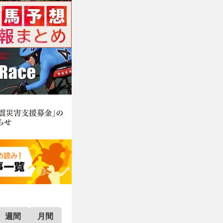
週間
月間