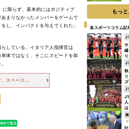
と
」に限らず、基本的にはポジティブ
もっと
があまりなかったメンバーをゲームで
イをし、インパクトを与えてくれた」
各スポーツコラム記
J
サ
らしている。イタリア人指揮官は
縁
力単体ではなく、そこにスピードを加
り
開
た。
J
見
秋
リ
で、スペースへ
ズ
のように10ｍ
J
」 そして、こ
を
J
人
は
に
海
と
「
LINEで送る
計