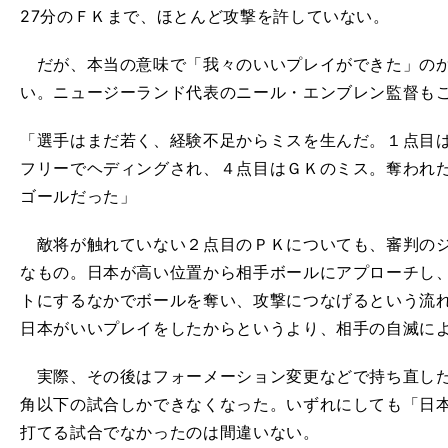
27分のＦＫまで、ほとんど攻撃を許していない。
だが、本当の意味で「我々のいいプレイができた」のか
い。ニュージーランド代表のニール・エンブレン監督も
「選手はまだ若く、経験不足からミスを生んだ。１点目
フリーでヘディングされ、４点目はＧＫのミス。奪われ
ゴールだった」
敵将が触れていない２点目のＰＫについても、審判のジ
なもの。日本が高い位置から相手ボールにアプローチし
トにするなかでボールを奪い、攻撃につなげるという流
日本がいいプレイをしたからというより、相手の自滅に
実際、その後はフォーメーション変更などで持ち直した
角以下の試合しかできなくなった。いずれにしても「日
打てる試合でなかったのは間違いない。