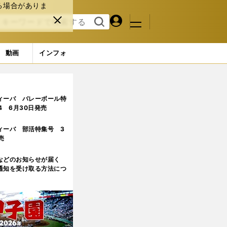
る場合がありま
マイペ
閉じ
検索
メニュ
ー
る
す
ジ
る
動画
インフォ
ィーバ バレーボール特
.4 6月30日発売
ィーバ 部活特集号 3
売
などのお知らせが届く
通知を受け取る方法につ