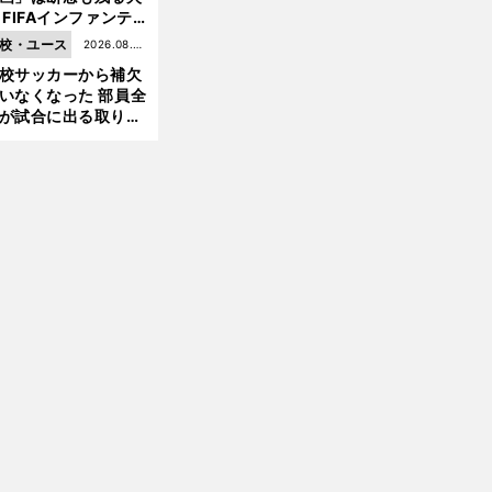
 FIFAインファンテ
ーノ会長体制に何が
校・ユース
2026.08.05
きているのか
校サッカーから補欠
更新
いなくなった 部員全
が試合に出る取り組
が進んでいる
前
へ