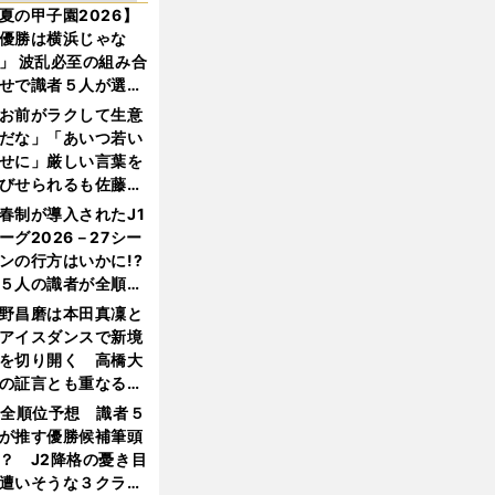
夏の甲子園2026】
優勝は横浜じゃな
」 波乱必至の組み合
せで識者５人が選ん
優勝校はここだ！
お前がラクして生意
だな」「あいつ若い
せに」厳しい言葉を
びせられるも佐藤慎
郎が貫いた誇りとフ
春制が導入されたJ1
ンへの思い
ーグ2026－27シー
ンの行方はいかに!?
５人の識者が全順位
大胆予想
野昌磨は本田真凜と
アイスダンスで新境
を切り開く 高橋大
の証言とも重なる課
と楽しさ
1全順位予想 識者５
が推す優勝候補筆頭
？ J2降格の憂き目
遭いそうな３クラブ