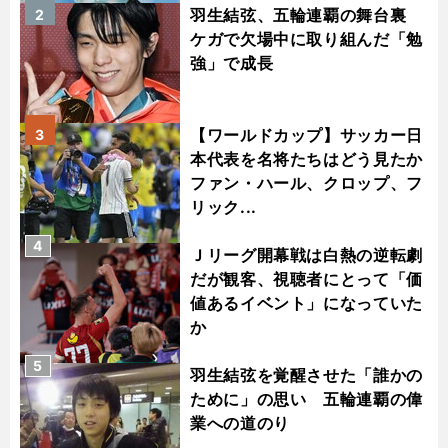
羽生結弦、五輪連覇の舞台裏
2
ケガで欠場中に取り組んだ「勉
強」で成長
【ワールドカップ】サッカー日
3
本代表を名将たちはどう見たか
ファン・ハール、クロップ、フ
リック...
4
Ｊリーグ開幕戦は白熱の逆転劇
だが観客、視聴者にとって「価
値あるイベント」になっていた
か
5
羽生結弦を覚醒させた「誰かの
ために」の思い 五輪連覇の偉
業への道のり