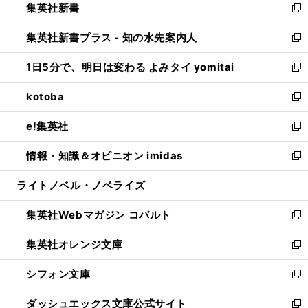
集英社新書
く
で
ィ
い
新
開
ン
ウ
し
集英社新書プラス - 知の水先案内人
く
ド
ィ
い
新
ウ
ン
ウ
し
1日5分で、明日は変わる よみタイ yomitai
で
ド
ィ
い
新
開
ウ
ン
ウ
し
kotoba
く
で
ド
ィ
い
新
開
ウ
ン
ウ
し
e!集英社
く
で
ド
ィ
い
新
開
ウ
ン
ウ
し
情報・知識＆オピニオン imidas
く
で
ド
ィ
い
新
開
ウ
ン
ウ
し
ライトノベル・ノベライズ
く
で
ド
ィ
い
開
ウ
ン
ウ
集英社Webマガジン コバルト
く
で
ド
ィ
新
開
ウ
ン
し
集英社オレンジ文庫
く
で
ド
い
新
開
ウ
ウ
し
シフォン文庫
く
で
ィ
い
新
開
ン
ウ
し
ダッシュエックス文庫公式サイト
く
ド
ィ
い
新