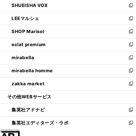
SHUEISHA VOX
で
ド
ィ
い
新
開
ウ
ン
ウ
し
LEEマルシェ
く
で
ド
ィ
い
新
開
ウ
ン
ウ
し
SHOP Marisol
く
で
ド
ィ
い
新
開
ウ
ン
ウ
し
eclat premium
く
で
ド
ィ
い
新
開
ウ
ン
ウ
し
mirabella
く
で
ド
ィ
い
新
開
ウ
ン
ウ
し
mirabella homme
く
で
ド
ィ
い
新
開
ウ
ン
ウ
し
zakka market
く
で
ド
ィ
い
新
開
ウ
ン
ウ
し
その他WEBサービス
く
で
ド
ィ
い
開
ウ
ン
ウ
集英社アドナビ
く
で
ド
ィ
新
開
ウ
ン
し
集英社エディターズ・ラボ
く
で
ド
い
新
開
ウ
ウ
し
く
で