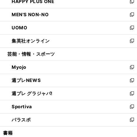
HAPPY PLUS ONE
く
で
ド
ィ
い
新
開
ウ
ン
ウ
し
MEN'S NON-NO
く
で
ド
ィ
い
新
開
ウ
ン
ウ
し
UOMO
く
で
ド
ィ
い
新
開
ウ
ン
ウ
し
集英社オンライン
く
で
ド
ィ
い
新
開
ウ
ン
ウ
し
芸能・情報・スポーツ
く
で
ド
ィ
い
開
ウ
ン
ウ
Myojo
く
で
ド
ィ
新
開
ウ
ン
し
週プレNEWS
く
で
ド
い
新
開
ウ
ウ
し
週プレ グラジャパ!
く
で
ィ
い
新
開
ン
ウ
し
Sportiva
く
ド
ィ
い
新
ウ
ン
ウ
し
パラスポ
で
ド
ィ
い
新
開
ウ
ン
ウ
し
書籍
く
で
ド
ィ
い