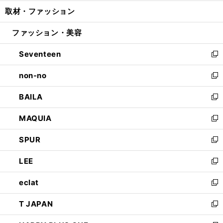
開
ウ
ン
ウ
し
取材・ファッション
く
で
ド
ィ
い
開
ウ
ン
ウ
ファッション・美容
く
で
ド
ィ
開
ウ
ン
Seventeen
く
で
ド
新
開
ウ
し
non-no
く
で
い
新
開
ウ
し
BAILA
く
ィ
い
新
ン
ウ
し
MAQUIA
ド
ィ
い
新
ウ
ン
ウ
し
SPUR
で
ド
ィ
い
新
開
ウ
ン
ウ
し
LEE
く
で
ド
ィ
い
新
開
ウ
ン
ウ
し
eclat
く
で
ド
ィ
い
新
開
ウ
ン
ウ
し
T JAPAN
く
で
ド
ィ
い
新
開
ウ
ン
ウ
し