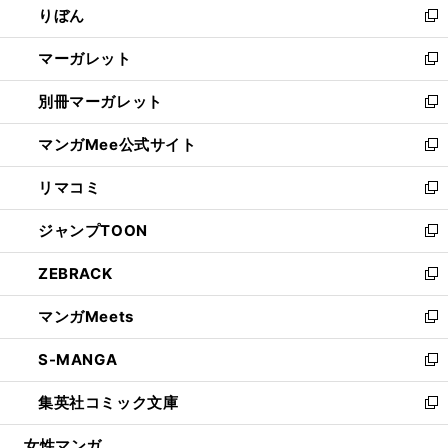
りぼん
く
で
ド
ィ
新
開
ウ
ン
し
マーガレット
く
で
ド
い
新
開
ウ
ウ
し
別冊マーガレット
く
で
ィ
い
新
開
ン
ウ
し
マンガMee公式サイト
く
ド
ィ
い
新
ウ
ン
ウ
し
リマコミ
で
ド
ィ
い
新
開
ウ
ン
ウ
し
ジャンプTOON
く
で
ド
ィ
い
新
開
ウ
ン
ウ
し
ZEBRACK
く
で
ド
ィ
い
新
開
ウ
ン
ウ
し
マンガMeets
く
で
ド
ィ
い
新
開
ウ
ン
ウ
し
S-MANGA
く
で
ド
ィ
い
新
開
ウ
ン
ウ
し
集英社コミック文庫
く
で
ド
ィ
い
新
開
ウ
ン
ウ
し
女性マンガ
く
で
ド
ィ