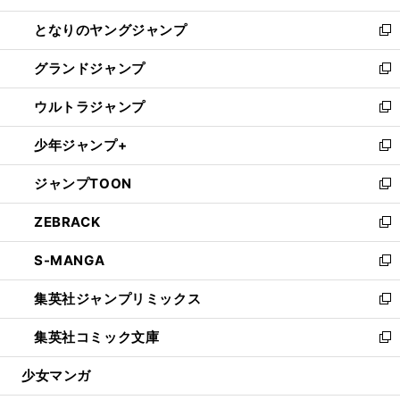
開
ン
ウ
し
となりのヤングジャンプ
く
ド
ィ
い
新
ウ
ン
ウ
し
グランドジャンプ
で
ド
ィ
い
新
開
ウ
ン
ウ
し
ウルトラジャンプ
く
で
ド
ィ
い
新
開
ウ
ン
ウ
し
少年ジャンプ+
く
で
ド
ィ
い
新
開
ウ
ン
ウ
し
ジャンプTOON
く
で
ド
ィ
い
新
開
ウ
ン
ウ
し
ZEBRACK
く
で
ド
ィ
い
新
開
ウ
ン
ウ
し
S-MANGA
く
で
ド
ィ
い
新
開
ウ
ン
ウ
し
集英社ジャンプリミックス
く
で
ド
ィ
い
新
開
ウ
ン
ウ
し
集英社コミック文庫
く
で
ド
ィ
い
新
開
ウ
ン
ウ
し
少女マンガ
く
で
ド
ィ
い
開
ウ
ン
ウ