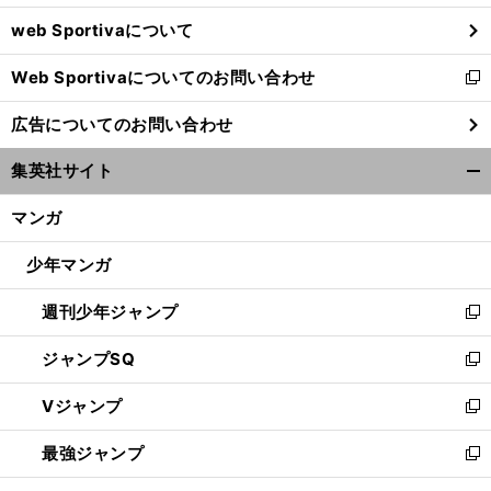
ウ
web Sportivaについて
で
開
Web Sportivaについてのお問い合わせ
く
新
し
広告についてのお問い合わせ
い
「
追
」
。
ウ
試
が必要
グアテマラに無失点勝利の日本代表の守備
集英社サイト
ィ
開
ン
く/
マンガ
ド
閉
ウ
じ
少年マンガ
で
る
開
週刊少年ジャンプ
く
新
し
ジャンプSQ
い
新
ウ
し
Vジャンプ
ィ
い
新
ン
ウ
し
最強ジャンプ
ド
ィ
い
新
ウ
ン
ウ
し