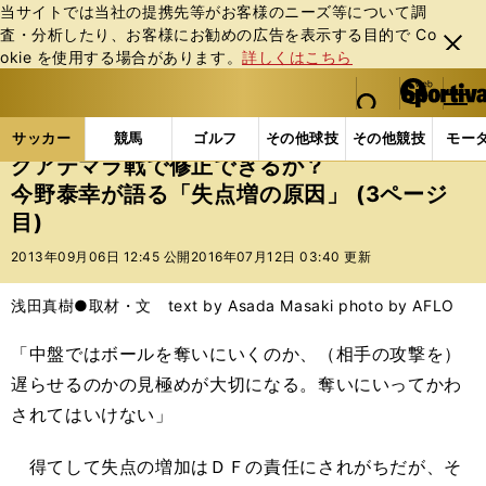
当サイトでは当社の提携先等がお客様のニーズ等について調
査・分析したり、お客様にお勧めの広告を表⽰する⽬的で Co
閉じ
okie を使⽤する場合があります。
詳しくはこちら
る
マイペ
web Sportiva (webスポルティーバ)
検索
メニュ
we
ー
サッカーの記事一覧
サッカー代表
日本代表
グ
b
ジ
サッカー
競馬
ゴルフ
その他球技
その他競技
モー
ス
グアテマラ戦で修正できるか？
ポ
今野泰幸が語る「失点増の原因」 (3ページ
ル
目)
テ
ィ
2013年09月06日 12:45 公開
2016年07月12日 03:40 更新
ー
バ
浅田真樹●取材・文 text by Asada Masaki photo by AFLO
「中盤ではボールを奪いにいくのか、（相手の攻撃を）
遅らせるのかの見極めが大切になる。奪いにいってかわ
されてはいけない」
得てして失点の増加はＤＦの責任にされがちだが、そ