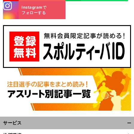
stagra
Instagramで
m
フォローする
サービス
開
く/