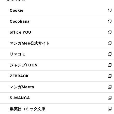
い
開
ウ
ン
ウ
Cookie
く
で
ド
ィ
新
開
ウ
ン
し
Cocohana
く
で
ド
い
新
開
ウ
ウ
し
office YOU
く
で
ィ
い
新
開
ン
ウ
し
マンガMee公式サイト
く
ド
ィ
い
新
ウ
ン
ウ
し
リマコミ
で
ド
ィ
い
新
開
ウ
ン
ウ
し
ジャンプTOON
く
で
ド
ィ
い
新
開
ウ
ン
ウ
し
ZEBRACK
く
で
ド
ィ
い
新
開
ウ
ン
ウ
し
マンガMeets
く
で
ド
ィ
い
新
開
ウ
ン
ウ
し
S-MANGA
く
で
ド
ィ
い
新
開
ウ
ン
ウ
し
集英社コミック文庫
く
で
ド
ィ
い
新