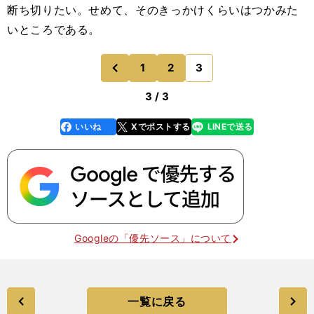
断ち切りたい。せめて、そのきっかけくらいはつかみた
いところである。
1
2
3
のページへ
前
3 / 3
いいね
Xでポストする
LINEで送る
line
faceboo
x
k
Googleの「優先ソース」について
一覧に戻る