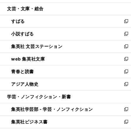
開
ウ
ン
ウ
文芸・文庫・総合
く
で
ド
ィ
開
ウ
ン
すばる
く
で
ド
新
開
ウ
し
小説すばる
く
で
い
新
開
ウ
し
集英社 文芸ステーション
く
ィ
い
新
ン
ウ
し
web 集英社文庫
ド
ィ
い
新
ウ
ン
ウ
し
青春と読書
で
ド
ィ
い
新
開
ウ
ン
ウ
し
アジア人物史
く
で
ド
ィ
い
新
開
ウ
ン
ウ
し
学芸・ノンフィクション・新書
く
で
ド
ィ
い
開
ウ
ン
ウ
集英社学芸部 - 学芸・ノンフィクション
く
で
ド
ィ
新
開
ウ
ン
し
集英社ビジネス書
く
で
ド
い
新
開
ウ
ウ
し