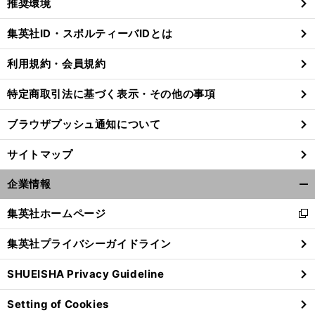
推奨環境
閉
じ
集英社ID・スポルティーバIDとは
る
利用規約・会員規約
特定商取引法に基づく表示・その他の事項
ブラウザプッシュ通知について
サイトマップ
企業情報
開
く/
集英社ホームページ
新
閉
し
じ
集英社プライバシーガイドライン
い
る
ウ
SHUEISHA Privacy Guideline
ィ
ン
Setting of Cookies
ド