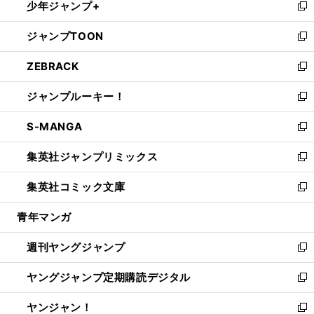
少年ジャンプ+
で
ド
ィ
い
新
開
ウ
ン
ウ
し
ジャンプTOON
く
で
ド
ィ
い
新
開
ウ
ン
ウ
し
ZEBRACK
く
で
ド
ィ
い
新
開
ウ
ン
ウ
し
ジャンプルーキー！
く
で
ド
ィ
い
新
開
ウ
ン
ウ
し
S-MANGA
く
で
ド
ィ
い
新
開
ウ
ン
ウ
し
集英社ジャンプリミックス
く
で
ド
ィ
い
新
開
ウ
ン
ウ
し
集英社コミック文庫
く
で
ド
ィ
い
新
開
ウ
ン
ウ
し
青年マンガ
く
で
ド
ィ
い
開
ウ
ン
ウ
週刊ヤングジャンプ
く
で
ド
ィ
新
開
ウ
ン
し
ヤングジャンプ定期購読デジタル
く
で
ド
い
新
開
ウ
ウ
し
ヤンジャン！
く
で
ィ
い
新