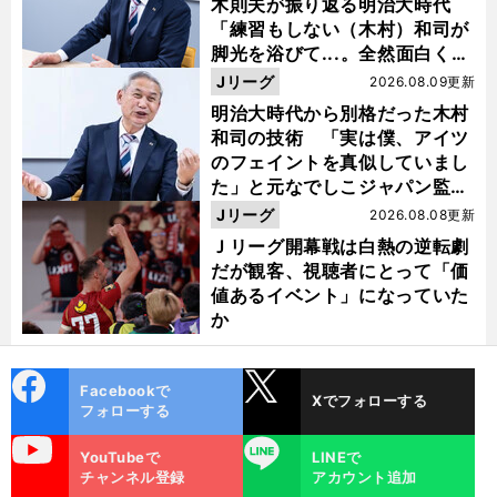
木則夫が振り返る明治大時代
「練習もしない（木村）和司が
脚光を浴びて...。全然面白くな
い４年間でした」
Jリーグ
2026.08.09更新
明治大時代から別格だった木村
和司の技術 「実は僕、アイツ
のフェイントを真似していまし
た」と元なでしこジャパン監
督・佐々木則夫
Jリーグ
2026.08.08更新
Ｊリーグ開幕戦は白熱の逆転劇
だが観客、視聴者にとって「価
値あるイベント」になっていた
か
cebo
X
Facebookで
Xでフォローする
ok
フォローする
uTube
LINE
YouTubeで
LINEで
チャンネル登録
アカウント追加