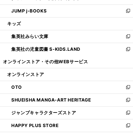
ウ
ン
ウ
し
JUMP j-BOOKS
で
ド
ィ
い
新
開
ウ
ン
ウ
し
キッズ
く
で
ド
ィ
い
開
ウ
ン
ウ
集英社みらい文庫
く
で
ド
ィ
新
開
ウ
ン
し
集英社の児童図書 S-KIDS.LAND
く
で
ド
い
新
開
ウ
ウ
し
オンラインストア・
その他WEBサービス
く
で
ィ
い
開
ン
ウ
オンラインストア
く
ド
ィ
ウ
ン
OTO
で
ド
新
開
ウ
し
SHUEISHA MANGA-ART HERITAGE
く
で
い
新
開
ウ
し
ジャンプキャラクターズストア
く
ィ
い
新
ン
ウ
し
HAPPY PLUS STORE
ド
ィ
い
新
ウ
ン
ウ
し