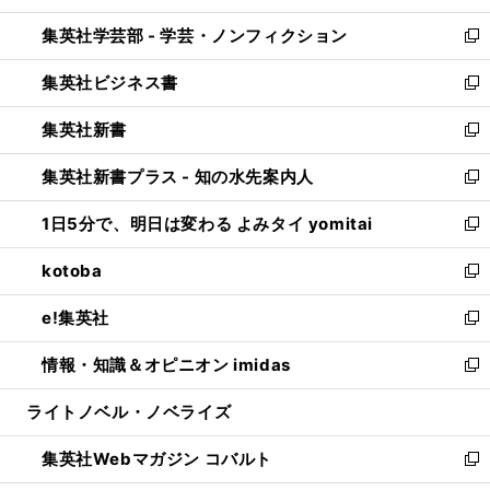
開
ウ
ン
ウ
集英社学芸部 - 学芸・ノンフィクション
く
で
ド
ィ
新
開
ウ
ン
し
集英社ビジネス書
く
で
ド
い
新
開
ウ
ウ
し
集英社新書
く
で
ィ
い
新
開
ン
ウ
し
集英社新書プラス - 知の水先案内人
く
ド
ィ
い
新
ウ
ン
ウ
し
1日5分で、明日は変わる よみタイ yomitai
で
ド
ィ
い
新
開
ウ
ン
ウ
し
kotoba
く
で
ド
ィ
い
新
開
ウ
ン
ウ
し
e!集英社
く
で
ド
ィ
い
新
開
ウ
ン
ウ
し
情報・知識＆オピニオン imidas
く
で
ド
ィ
い
新
開
ウ
ン
ウ
し
ライトノベル・ノベライズ
く
で
ド
ィ
い
開
ウ
ン
ウ
集英社Webマガジン コバルト
く
で
ド
ィ
新
開
ウ
ン
し