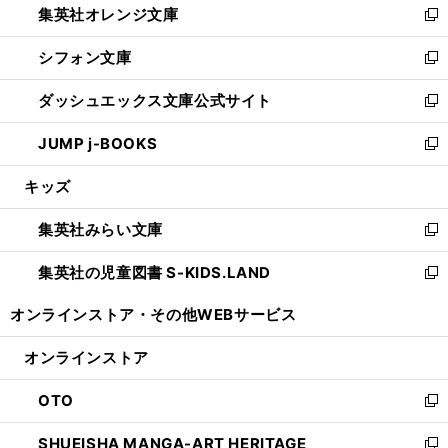
集英社オレンジ文庫
く
で
ド
い
新
開
ウ
ウ
し
シフォン文庫
く
で
ィ
い
新
開
ン
ウ
し
ダッシュエックス文庫公式サイト
く
ド
ィ
い
新
ウ
ン
ウ
し
JUMP j-BOOKS
で
ド
ィ
い
新
開
ウ
ン
ウ
し
キッズ
く
で
ド
ィ
い
開
ウ
ン
ウ
集英社みらい文庫
く
で
ド
ィ
新
開
ウ
ン
し
集英社の児童図書 S-KIDS.LAND
く
で
ド
い
新
開
ウ
ウ
し
オンラインストア・
その他WEBサービス
く
で
ィ
い
開
ン
ウ
オンラインストア
く
ド
ィ
ウ
ン
OTO
で
ド
新
開
ウ
し
SHUEISHA MANGA-ART HERITAGE
く
で
い
新