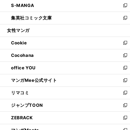
し
S-MANGA
く
で
ド
ィ
い
新
開
ウ
ン
ウ
し
集英社コミック文庫
く
で
ド
ィ
い
新
開
ウ
ン
ウ
し
女性マンガ
く
で
ド
ィ
い
開
ウ
ン
ウ
Cookie
く
で
ド
ィ
新
開
ウ
ン
し
Cocohana
く
で
ド
い
新
開
ウ
ウ
し
office YOU
く
で
ィ
い
新
開
ン
ウ
し
マンガMee公式サイト
く
ド
ィ
い
新
ウ
ン
ウ
し
リマコミ
で
ド
ィ
い
新
開
ウ
ン
ウ
し
ジャンプTOON
く
で
ド
ィ
い
新
開
ウ
ン
ウ
し
ZEBRACK
く
で
ド
ィ
い
新
開
ウ
ン
ウ
し
く