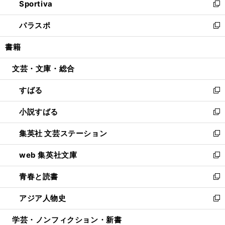
Sportiva
く
ド
ィ
い
新
ウ
ン
ウ
し
パラスポ
で
ド
ィ
い
新
開
ウ
ン
ウ
し
書籍
く
で
ド
ィ
い
開
ウ
ン
ウ
文芸・文庫・総合
く
で
ド
ィ
開
ウ
ン
すばる
く
で
ド
新
開
ウ
し
小説すばる
く
で
い
新
開
ウ
し
集英社 文芸ステーション
く
ィ
い
新
ン
ウ
し
web 集英社文庫
ド
ィ
い
新
ウ
ン
ウ
し
青春と読書
で
ド
ィ
い
新
開
ウ
ン
ウ
し
アジア人物史
く
で
ド
ィ
い
新
開
ウ
ン
ウ
し
学芸・ノンフィクション・新書
く
で
ド
ィ
い