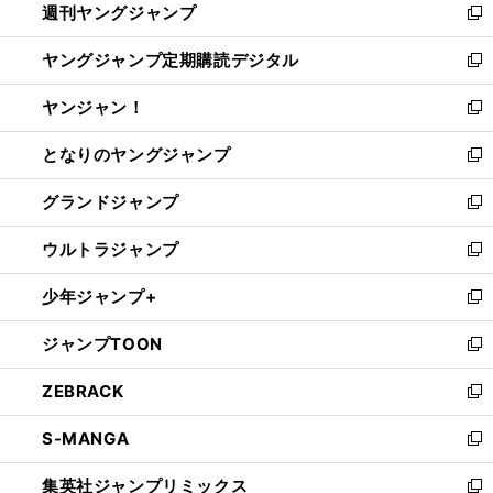
週刊ヤングジャンプ
く
で
ド
ィ
新
開
ウ
ン
し
ヤングジャンプ定期購読デジタル
く
で
ド
い
新
開
ウ
ウ
し
ヤンジャン！
く
で
ィ
い
新
開
ン
ウ
し
となりのヤングジャンプ
く
ド
ィ
い
新
ウ
ン
ウ
し
グランドジャンプ
で
ド
ィ
い
新
開
ウ
ン
ウ
し
ウルトラジャンプ
く
で
ド
ィ
い
新
開
ウ
ン
ウ
し
少年ジャンプ+
く
で
ド
ィ
い
新
開
ウ
ン
ウ
し
ジャンプTOON
く
で
ド
ィ
い
新
開
ウ
ン
ウ
し
ZEBRACK
く
で
ド
ィ
い
新
開
ウ
ン
ウ
し
S-MANGA
く
で
ド
ィ
い
新
開
ウ
ン
ウ
し
集英社ジャンプリミックス
く
で
ド
ィ
い
新