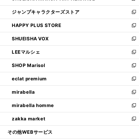
開
ウ
し
ジャンプキャラクターズストア
く
ィ
い
新
ン
ウ
し
HAPPY PLUS STORE
ド
ィ
い
新
ウ
ン
ウ
し
SHUEISHA VOX
で
ド
ィ
い
新
開
ウ
ン
ウ
し
LEEマルシェ
く
で
ド
ィ
い
新
開
ウ
ン
ウ
し
SHOP Marisol
く
で
ド
ィ
い
新
開
ウ
ン
ウ
し
eclat premium
く
で
ド
ィ
い
新
開
ウ
ン
ウ
し
mirabella
く
で
ド
ィ
い
新
開
ウ
ン
ウ
し
mirabella homme
く
で
ド
ィ
い
新
開
ウ
ン
ウ
し
zakka market
く
で
ド
ィ
い
新
開
ウ
ン
ウ
し
その他WEBサービス
く
で
ド
ィ
い
開
ウ