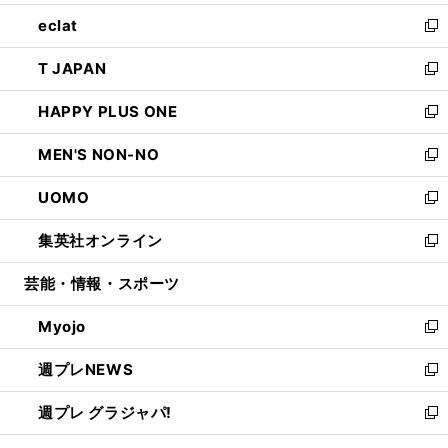
開
ウ
ン
ウ
し
eclat
く
で
ド
ィ
い
新
開
ウ
ン
ウ
し
T JAPAN
く
で
ド
ィ
い
新
開
ウ
ン
ウ
し
HAPPY PLUS ONE
く
で
ド
ィ
い
新
開
ウ
ン
ウ
し
MEN'S NON-NO
く
で
ド
ィ
い
新
開
ウ
ン
ウ
し
UOMO
く
で
ド
ィ
い
新
開
ウ
ン
ウ
し
集英社オンライン
く
で
ド
ィ
い
新
開
ウ
ン
ウ
し
芸能・情報・スポーツ
く
で
ド
ィ
い
開
ウ
ン
ウ
Myojo
く
で
ド
ィ
新
開
ウ
ン
し
週プレNEWS
く
で
ド
い
新
開
ウ
ウ
し
週プレ グラジャパ!
く
で
ィ
い
新
開
ン
ウ
し