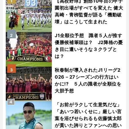
【高校野球】創部10年目の甲子
1
園初出場がすべてを変えた 健大
高崎・青栁監督が語る「機動破
壊」はこうして生まれた
J1全順位予想 識者５人が推す
2
優勝候補筆頭は？ J2降格の憂
き目に遭いそうな３クラブと
は？
秋春制が導入されたJ1リーグ2
3
026－27シーズンの行方はい
かに!? ５人の識者が全順位を
大胆予想
4
「お前がラクして生意気だな」
「あいつ若いくせに」厳しい言
葉を浴びせられるも佐藤慎太郎
が貫いた誇りとファンへの思い