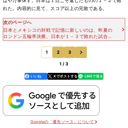
はや万事休す。日本は１点こそ返したものの１－２で敗
れた。内容的に見て、スコア以上の完敗である。
次のページへ
日本とメキシコの対戦で記憶に新しいのは、昨夏の
ロンドン五輪準決勝。日本が１－３で敗れた試合だ
が、このときも日本は試合序盤の出来が悪くなかっ
たにもかかわらず、時間の経過とともに動きが鈍く
次
1
2
3
のページへ
なり、メキシコに
1 / 3
いいね
Xでポストする
LINEで送る
line
faceboo
x
k
Googleの「優先ソース」について