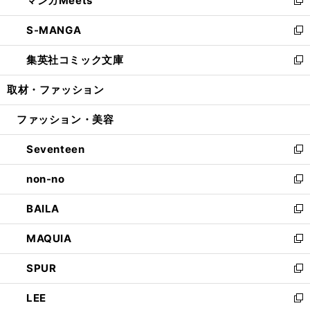
マンガMeets
で
ド
ィ
い
新
開
ウ
ン
ウ
し
S-MANGA
く
で
ド
ィ
い
新
開
ウ
ン
ウ
し
集英社コミック文庫
く
で
ド
ィ
い
新
開
ウ
ン
ウ
し
取材・ファッション
く
で
ド
ィ
い
開
ウ
ン
ウ
ファッション・美容
く
で
ド
ィ
開
ウ
ン
Seventeen
く
で
ド
新
開
ウ
し
non-no
く
で
い
新
開
ウ
し
BAILA
く
ィ
い
新
ン
ウ
し
MAQUIA
ド
ィ
い
新
ウ
ン
ウ
し
SPUR
で
ド
ィ
い
新
開
ウ
ン
ウ
し
LEE
く
で
ド
ィ
い
新