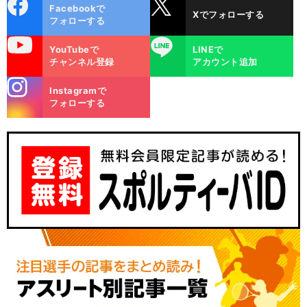
cebo
X
Facebookで
Xでフォローする
ok
フォローする
uTube
LINE
YouTubeで
LINEで
チャンネル登録
アカウント追加
stagra
Instagramで
m
フォローする