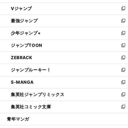
ウ
し
Vジャンプ
ィ
い
新
ン
ウ
し
最強ジャンプ
ド
ィ
い
新
ウ
ン
ウ
し
少年ジャンプ+
で
ド
ィ
い
新
開
ウ
ン
ウ
し
ジャンプTOON
く
で
ド
ィ
い
新
開
ウ
ン
ウ
し
ZEBRACK
く
で
ド
ィ
い
新
開
ウ
ン
ウ
し
ジャンプルーキー！
く
で
ド
ィ
い
新
開
ウ
ン
ウ
し
S-MANGA
く
で
ド
ィ
い
新
開
ウ
ン
ウ
し
集英社ジャンプリミックス
く
で
ド
ィ
い
新
開
ウ
ン
ウ
し
集英社コミック文庫
く
で
ド
ィ
い
新
開
ウ
ン
ウ
し
青年マンガ
く
で
ド
ィ
い
開
ウ
ン
ウ