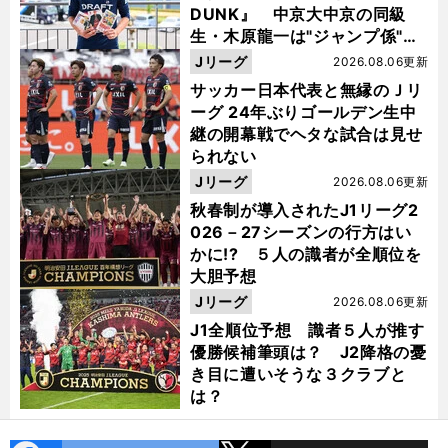
DUNK』 中京大中京の同級
生・木原龍一は"ジャンプ係"だ
った
Jリーグ
2026.08.06更新
サッカー日本代表と無縁のＪリ
ーグ 24年ぶりゴールデン生中
継の開幕戦でヘタな試合は見せ
られない
Jリーグ
2026.08.06更新
秋春制が導入されたJ1リーグ2
026－27シーズンの行方はい
かに!? ５人の識者が全順位を
大胆予想
Jリーグ
2026.08.06更新
J1全順位予想 識者５人が推す
優勝候補筆頭は？ J2降格の憂
き目に遭いそうな３クラブと
は？