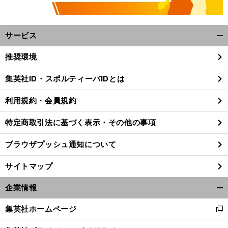
サービス
開
く/
推奨環境
閉
じ
集英社ID・スポルティーバIDとは
る
利用規約・会員規約
特定商取引法に基づく表示・その他の事項
ブラウザプッシュ通知について
サイトマップ
企業情報
開
く/
日
、
前
集英社ホームページ
新
へ
閉
vs
し
じ