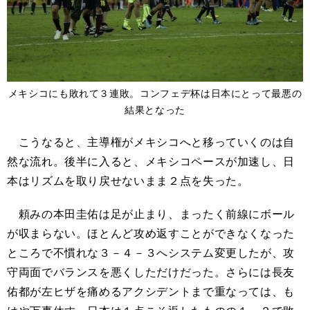
メキシコにも敗れて３連敗。コンフェデ杯は日本にとって最悪の
結果となった
こうなると、主導権がメキシコへと移っていくのは自
然な流れ。後半に入ると、メキシコペースが加速し、日
本はリズムを取り戻せないまま２点を失った。
頼みの本田圭佑は足が止まり、まったく前線にボール
が収まらない。ほとんど攻め返すことができなくなった
ところで不慣れな３－４－３へシステム変更したが、攻
守両面でバランスを悪くしただけだった。さらには長友
佑都が左ヒザを痛めるアクシデントまで重なっては、も