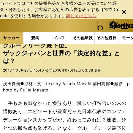
当サイトでは当社の提携先等がお客様のニーズ等について調
査・分析したり、お客様にお勧めの広告を表⽰する⽬的で Co
閉じ
okie を使⽤する場合があります。
詳しくはこちら
る
マイペ
web Sportiva (webスポルティーバ)
検索
メニュ
we
ー
サッカーの記事一覧
サッカー代表
日本代表
グ
b
ジ
サッカー
競馬
ゴルフ
その他球技
その他競技
モー
ス
グループリーグ最下位。
ポ
ザックジャパンと世界の「決定的な差」と
ル
は？
テ
ィ
2013年06月23日 15:40 公開
2016年07月12日 03:38 更新
ー
バ
浅田真樹●取材・文 text by Asada Masaki 藤田真郷●撮影 p
hoto by Fujita Masato
手も足も出なかった惨敗あり、激しい打ち合いの末の
惜敗あり、エピソードが豊富だった日本代表のコンフェ
デレーションズカップだが、終わってみれば３連敗。ひ
とつの勝ち点も挙げることなく、グループリーグ最下位