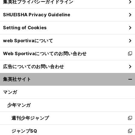
集英社プライバシーガイドライン
い
る
ウ
SHUEISHA Privacy Guideline
ィ
ン
Setting of Cookies
ド
ウ
web Sportivaについて
で
開
Web Sportivaについてのお問い合わせ
く
新
し
広告についてのお問い合わせ
い
ウ
集英社サイト
ィ
開
ン
く/
マンガ
ド
閉
ウ
じ
少年マンガ
で
る
開
週刊少年ジャンプ
く
新
し
ジャンプSQ
い
新