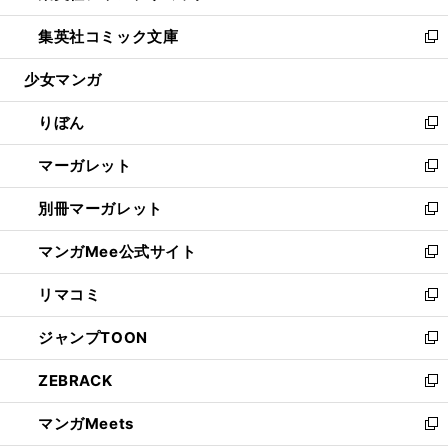
開
ウ
ン
ウ
し
集英社コミック文庫
く
で
ド
ィ
い
新
開
ウ
ン
ウ
し
少女マンガ
く
で
ド
ィ
い
開
ウ
ン
ウ
りぼん
く
で
ド
ィ
新
開
ウ
ン
し
マーガレット
く
で
ド
い
新
開
ウ
ウ
し
別冊マーガレット
く
で
ィ
い
新
開
ン
ウ
し
マンガMee公式サイト
く
ド
ィ
い
新
ウ
ン
ウ
し
リマコミ
で
ド
ィ
い
新
開
ウ
ン
ウ
し
ジャンプTOON
く
で
ド
ィ
い
新
開
ウ
ン
ウ
し
ZEBRACK
く
で
ド
ィ
い
新
開
ウ
ン
ウ
し
マンガMeets
く
で
ド
ィ
い
新
開
ウ
ン
ウ