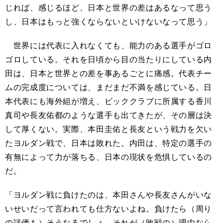
じれば、感じるほど、日本と世界の差はあるなって思う
し、日本はもっと強くならないといけないなって思う」
世界には代表に入れなくても、能力のある選手がゴロ
ゴロしている。それを日頃から目の当たりにしている内
田は、日本と世界との差を事あるごとに痛感。代表チー
ムの完成度については、まだまだ不満を感じている。日
本代表にも海外組が増え、ビッククラブに所属する香川
真司や長友佑都のような選手も出てきたが、その層は決
して厚くない。実際、本田圭佑と長友という戦力を欠い
たヨルダン戦で、日本は敗れた。内田は、特定の選手の
有無によって力が落ちる、日本の現状を危惧しているの
だ。
「ヨルダン戦に負けたのは、本田さんや長友さんがいな
いせいだって言われても仕方ないよね。負けたら（周り
の評価も）そうなるでしょ。それが（敗戦の）理由なら