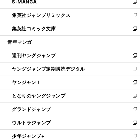
S-MANGA
く
で
ド
ィ
い
新
開
ウ
ン
ウ
し
集英社ジャンプリミックス
く
で
ド
ィ
い
新
開
ウ
ン
ウ
し
集英社コミック文庫
く
で
ド
ィ
い
新
開
ウ
ン
ウ
し
青年マンガ
く
で
ド
ィ
い
開
ウ
ン
ウ
週刊ヤングジャンプ
く
で
ド
ィ
新
開
ウ
ン
し
ヤングジャンプ定期購読デジタル
く
で
ド
い
新
開
ウ
ウ
し
ヤンジャン！
く
で
ィ
い
新
開
ン
ウ
し
となりのヤングジャンプ
く
ド
ィ
い
新
ウ
ン
ウ
し
グランドジャンプ
で
ド
ィ
い
新
開
ウ
ン
ウ
し
ウルトラジャンプ
く
で
ド
ィ
い
新
開
ウ
ン
ウ
し
少年ジャンプ+
く
で
ド
ィ
い
新