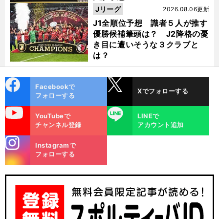
Jリーグ
2026.08.06更新
J1全順位予想 識者５人が推す
優勝候補筆頭は？ J2降格の憂
き目に遭いそうな３クラブと
は？
cebo
X
Facebookで
Xでフォローする
ok
フォローする
uTube
LINE
YouTubeで
LINEで
チャンネル登録
アカウント追加
stagra
Instagramで
m
フォローする