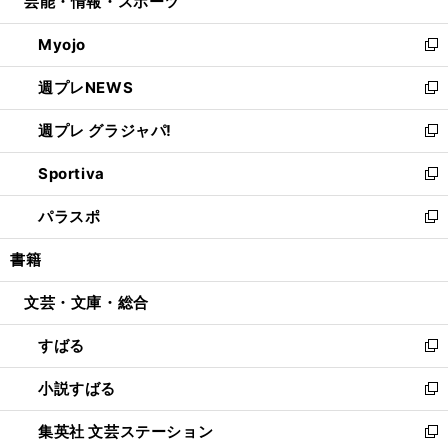
芸能・情報・スポーツ
く
で
ド
ィ
い
開
ウ
ン
ウ
Myojo
く
で
ド
ィ
新
開
ウ
ン
し
週プレNEWS
く
で
ド
い
新
開
ウ
ウ
し
週プレ グラジャパ!
く
で
ィ
い
新
開
ン
ウ
し
Sportiva
く
ド
ィ
い
新
ウ
ン
ウ
し
パラスポ
で
ド
ィ
い
新
開
ウ
ン
ウ
し
書籍
く
で
ド
ィ
い
開
ウ
ン
ウ
文芸・文庫・総合
く
で
ド
ィ
開
ウ
ン
すばる
く
で
ド
新
開
ウ
し
小説すばる
く
で
い
新
開
ウ
し
集英社 文芸ステーション
く
ィ
い
新