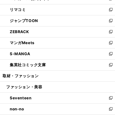
ウ
ン
ウ
し
リマコミ
で
ド
ィ
い
新
開
ウ
ン
ウ
し
ジャンプTOON
く
で
ド
ィ
い
新
開
ウ
ン
ウ
し
ZEBRACK
く
で
ド
ィ
い
新
開
ウ
ン
ウ
し
マンガMeets
く
で
ド
ィ
い
新
開
ウ
ン
ウ
し
S-MANGA
く
で
ド
ィ
い
新
開
ウ
ン
ウ
し
集英社コミック文庫
く
で
ド
ィ
い
新
開
ウ
ン
ウ
し
取材・ファッション
く
で
ド
ィ
い
開
ウ
ン
ウ
ファッション・美容
く
で
ド
ィ
開
ウ
ン
Seventeen
く
で
ド
新
開
ウ
し
non-no
く
で
い
新
開