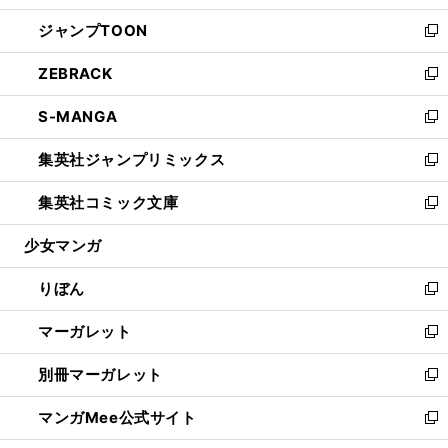
開
ウ
ン
ウ
し
ジャンプTOON
く
で
ド
ィ
い
新
開
ウ
ン
ウ
し
ZEBRACK
く
で
ド
ィ
い
新
開
ウ
ン
ウ
し
S-MANGA
く
で
ド
ィ
い
新
開
ウ
ン
ウ
し
集英社ジャンプリミックス
く
で
ド
ィ
い
新
開
ウ
ン
ウ
し
集英社コミック文庫
く
で
ド
ィ
い
新
開
ウ
ン
ウ
し
少女マンガ
く
で
ド
ィ
い
開
ウ
ン
ウ
りぼん
く
で
ド
ィ
新
開
ウ
ン
し
マーガレット
く
で
ド
い
新
開
ウ
ウ
し
別冊マーガレット
く
で
ィ
い
新
開
ン
ウ
し
マンガMee公式サイト
く
ド
ィ
い
新
ウ
ン
ウ
し