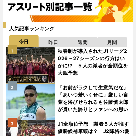
人気記事ランキング
今日
昨日
週間
月間
秋春制が導入されたJ1リーグ2
1
026－27シーズンの行方はい
かに!? ５人の識者が全順位を
大胆予想
「お前がラクして生意気だな」
2
「あいつ若いくせに」厳しい言
葉を浴びせられるも佐藤慎太郎
が貫いた誇りとファンへの思い
J1全順位予想 識者５人が推す
3
優勝候補筆頭は？ J2降格の憂