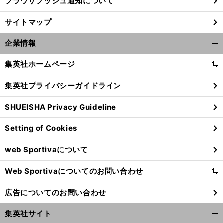
ブラウザプッシュ通知について
サイトマップ
企業情報
開
く/
集英社ホームページ
新
閉
し
じ
集英社プライバシーガイドライン
い
る
ウ
SHUEISHA Privacy Guideline
ィ
ン
Setting of Cookies
ド
ウ
web Sportivaについて
で
開
Web Sportivaについてのお問い合わせ
く
新
し
広告についてのお問い合わせ
い
ウ
集英社サイト
ィ
開