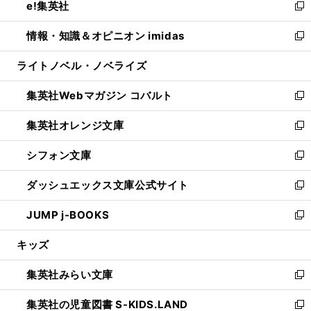
e!集英社
く
で
ド
ィ
い
新
開
ウ
ン
ウ
し
情報・知識＆オピニオン imidas
く
で
ド
ィ
い
新
開
ウ
ン
ウ
し
ライトノベル・ノベライズ
く
で
ド
ィ
い
開
ウ
ン
ウ
集英社Webマガジン コバルト
く
で
ド
ィ
新
開
ウ
ン
し
集英社オレンジ文庫
く
で
ド
い
新
開
ウ
ウ
し
シフォン文庫
く
で
ィ
い
新
開
ン
ウ
し
ダッシュエックス文庫公式サイト
く
ド
ィ
い
新
ウ
ン
ウ
し
JUMP j-BOOKS
で
ド
ィ
い
新
開
ウ
ン
ウ
し
キッズ
く
で
ド
ィ
い
開
ウ
ン
ウ
集英社みらい文庫
く
で
ド
ィ
新
開
ウ
ン
し
集英社の児童図書 S-KIDS.LAND
く
で
ド
い
新