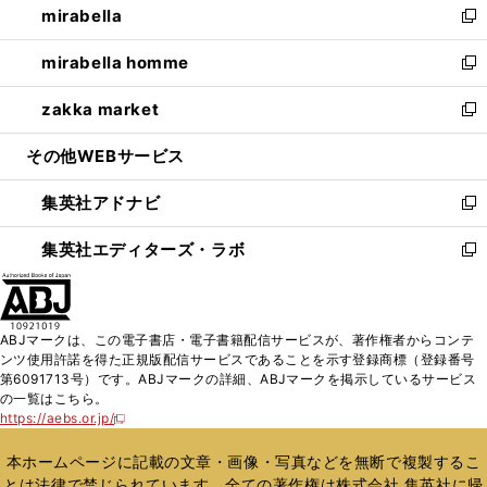
mirabella
く
で
ド
ィ
い
新
開
ウ
ン
ウ
し
mirabella homme
く
で
ド
ィ
い
新
開
ウ
ン
ウ
し
zakka market
く
で
ド
ィ
い
新
開
ウ
ン
ウ
し
その他WEBサービス
く
で
ド
ィ
い
開
ウ
ン
ウ
集英社アドナビ
く
で
ド
ィ
新
開
ウ
ン
し
集英社エディターズ・ラボ
く
で
ド
い
新
開
ウ
ウ
し
く
で
ィ
い
開
ン
ウ
ABJマークは、この電子書店・電子書籍配信サービスが、著作権者からコンテ
く
ド
ィ
ンツ使用許諾を得た正規版配信サービスであることを示す登録商標（登録番号
ウ
ン
第6091713号）です。ABJマークの詳細、ABJマークを掲示しているサービス
で
ド
の一覧はこちら。
開
ウ
https://aebs.or.jp/
新
く
で
し
い
開
本ホームページに記載の文章・画像・写真などを無断で複製するこ
ウ
く
とは法律で禁じられています。全ての著作権は株式会社 集英社に帰