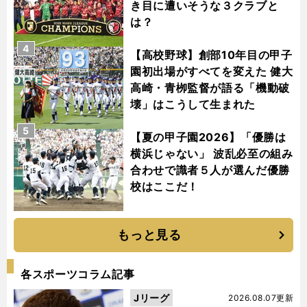
き目に遭いそうな３クラブと
は？
4
【高校野球】創部10年目の甲子
園初出場がすべてを変えた 健大
高崎・青栁監督が語る「機動破
壊」はこうして生まれた
5
【夏の甲子園2026】「優勝は
横浜じゃない」 波乱必至の組み
合わせで識者５人が選んだ優勝
校はここだ！
もっと見る
各スポーツコラム記事
Jリーグ
2026.08.07更新