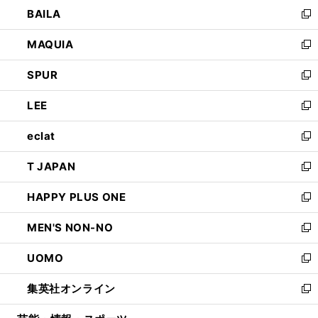
ウ
し
BAILA
く
ィ
い
新
ン
ウ
し
MAQUIA
ド
ィ
い
新
ウ
ン
ウ
し
SPUR
で
ド
ィ
い
新
開
ウ
ン
ウ
し
LEE
く
で
ド
ィ
い
新
開
ウ
ン
ウ
し
eclat
く
で
ド
ィ
い
新
開
ウ
ン
ウ
し
T JAPAN
く
で
ド
ィ
い
新
開
ウ
ン
ウ
し
HAPPY PLUS ONE
く
で
ド
ィ
い
新
開
ウ
ン
ウ
し
MEN'S NON-NO
く
で
ド
ィ
い
新
開
ウ
ン
ウ
し
UOMO
く
で
ド
ィ
い
新
開
ウ
ン
ウ
し
集英社オンライン
く
で
ド
ィ
い
新
開
ウ
ン
ウ
し