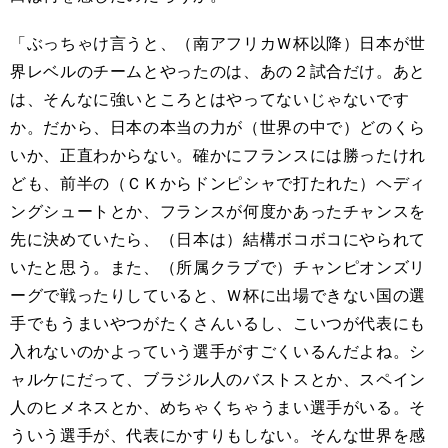
「ぶっちゃけ言うと、（南アフリカＷ杯以降）日本が世
界レベルのチームとやったのは、あの２試合だけ。あと
は、そんなに強いところとはやってないじゃないです
か。だから、日本の本当の力が（世界の中で）どのくら
いか、正直わからない。確かにフランスには勝ったけれ
ども、前半の（ＣＫからドンピシャで打たれた）ヘディ
ングシュートとか、フランスが何度かあったチャンスを
先に決めていたら、（日本は）結構ボコボコにやられて
いたと思う。また、（所属クラブで）チャンピオンズリ
ーグで戦ったりしていると、Ｗ杯に出場できない国の選
手でもうまいやつがたくさんいるし、こいつが代表にも
入れないのかよっていう選手がすごくいるんだよね。シ
ャルケにだって、ブラジル人のバストスとか、スペイン
人のヒメネスとか、めちゃくちゃうまい選手がいる。そ
ういう選手が、代表にかすりもしない。そんな世界を感