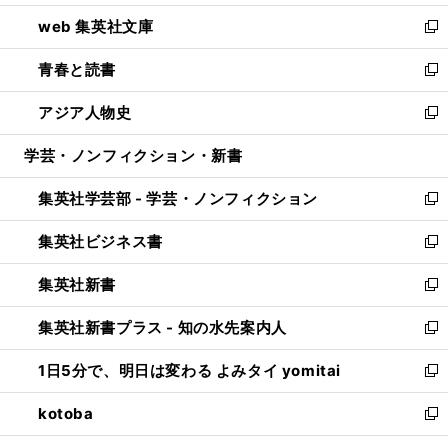
ン
ウ
し
web 集英社文庫
ド
ィ
い
新
ウ
ン
ウ
し
青春と読書
で
ド
ィ
い
新
開
ウ
ン
ウ
し
アジア人物史
く
で
ド
ィ
い
新
開
ウ
ン
ウ
し
学芸・ノンフィクション・新書
く
で
ド
ィ
い
開
ウ
ン
ウ
集英社学芸部 - 学芸・ノンフィクション
く
で
ド
ィ
新
開
ウ
ン
し
集英社ビジネス書
く
で
ド
い
新
開
ウ
ウ
し
集英社新書
く
で
ィ
い
新
開
ン
ウ
し
集英社新書プラス - 知の水先案内人
く
ド
ィ
い
新
ウ
ン
ウ
し
1日5分で、明日は変わる よみタイ yomitai
で
ド
ィ
い
新
開
ウ
ン
ウ
し
kotoba
く
で
ド
ィ
い
新
開
ウ
ン
ウ
し