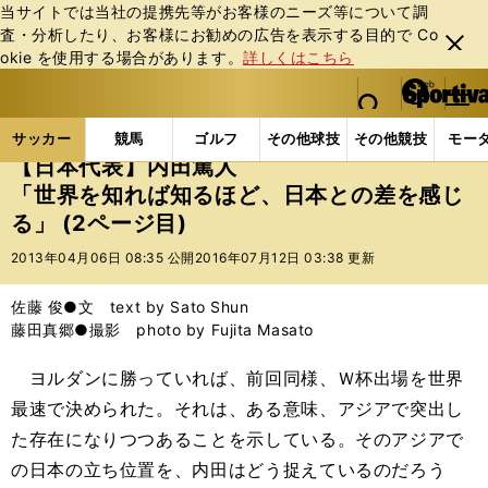
当サイトでは当社の提携先等がお客様のニーズ等について調
査・分析したり、お客様にお勧めの広告を表⽰する⽬的で Co
閉じ
okie を使⽤する場合があります。
詳しくはこちら
る
マイペ
web Sportiva (webスポルティーバ)
検索
メニュ
we
ー
サッカーの記事一覧
サッカー代表
日本代表
【
b
ジ
サッカー
競馬
ゴルフ
その他球技
その他競技
モー
ス
【日本代表】内田篤人
ポ
「世界を知れば知るほど、日本との差を感じ
ル
る」 (2ページ目)
テ
ィ
2013年04月06日 08:35 公開
2016年07月12日 03:38 更新
ー
バ
佐藤 俊●文 text by Sato Shun
藤田真郷●撮影 photo by Fujita Masato
ヨルダンに勝っていれば、前回同様、Ｗ杯出場を世界
最速で決められた。それは、ある意味、アジアで突出し
た存在になりつつあることを示している。そのアジアで
の日本の立ち位置を、内田はどう捉えているのだろう