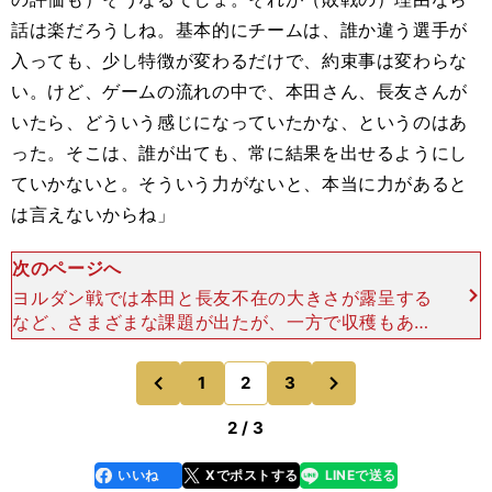
話は楽だろうしね。基本的にチームは、誰か違う選手が
入っても、少し特徴が変わるだけで、約束事は変わらな
い。けど、ゲームの流れの中で、本田さん、長友さんが
いたら、どういう感じになっていたかな、というのはあ
った。そこは、誰が出ても、常に結果を出せるようにし
ていかないと。そういう力がないと、本当に力があると
は言えないからね」
次のページへ
ヨルダン戦では本田と長友不在の大きさが露呈する
など、さまざまな課題が出たが、一方で収穫もあっ
た。両サイドバックの攻守のバランスが非常に良か
ったことだ。「長友さんがいないからといって、バ
次
1
2
3
のページへ
のページへ
ランスが崩れ
前
2 / 3
いいね
Xでポストする
LINEで送る
line
faceboo
x
k