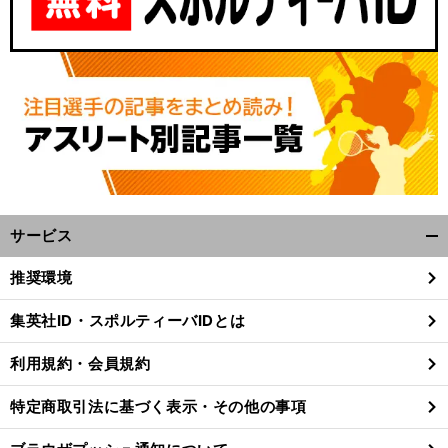
サービス
開
前
く/
推奨環境
へ
閉
じ
集英社ID・スポルティーバIDとは
る
利用規約・会員規約
特定商取引法に基づく表示・その他の事項