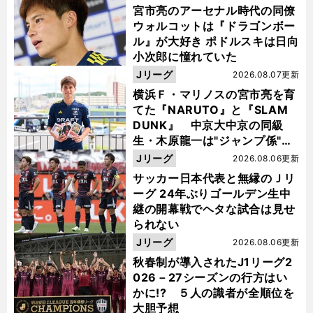
宮市亮のアーセナル時代の同僚
ウォルコットは『ドラゴンボー
ル』が大好き ポドルスキは日向
小次郎に憧れていた
Jリーグ
2026.08.07更新
横浜Ｆ・マリノスの宮市亮を育
てた『NARUTO』と『SLAM
DUNK』 中京大中京の同級
生・木原龍一は"ジャンプ係"だ
った
Jリーグ
2026.08.06更新
サッカー日本代表と無縁のＪリ
ーグ 24年ぶりゴールデン生中
継の開幕戦でヘタな試合は見せ
られない
Jリーグ
2026.08.06更新
秋春制が導入されたJ1リーグ2
026－27シーズンの行方はい
かに!? ５人の識者が全順位を
大胆予想