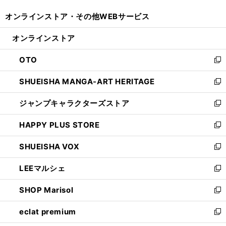
開
ウ
ウ
し
オンラインストア・
その他WEBサービス
く
で
ィ
い
開
ン
ウ
オンラインストア
く
ド
ィ
ウ
ン
OTO
で
ド
新
開
ウ
し
SHUEISHA MANGA-ART HERITAGE
く
で
い
新
開
ウ
し
ジャンプキャラクターズストア
く
ィ
い
新
ン
ウ
し
HAPPY PLUS STORE
ド
ィ
い
新
ウ
ン
ウ
し
SHUEISHA VOX
で
ド
ィ
い
新
開
ウ
ン
ウ
し
LEEマルシェ
く
で
ド
ィ
い
新
開
ウ
ン
ウ
し
SHOP Marisol
く
で
ド
ィ
い
新
開
ウ
ン
ウ
し
eclat premium
く
で
ド
ィ
い
新
開
ウ
ン
ウ
し