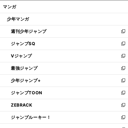
ン
く/
マンガ
ド
閉
ウ
じ
少年マンガ
で
る
開
週刊少年ジャンプ
く
新
し
ジャンプSQ
い
新
ウ
し
Vジャンプ
ィ
い
新
ン
ウ
し
最強ジャンプ
ド
ィ
い
新
ウ
ン
ウ
し
少年ジャンプ+
で
ド
ィ
い
新
開
ウ
ン
ウ
し
ジャンプTOON
く
で
ド
ィ
い
新
開
ウ
ン
ウ
し
ZEBRACK
く
で
ド
ィ
い
新
開
ウ
ン
ウ
し
ジャンプルーキー！
く
で
ド
ィ
い
新
開
ウ
ン
ウ
し