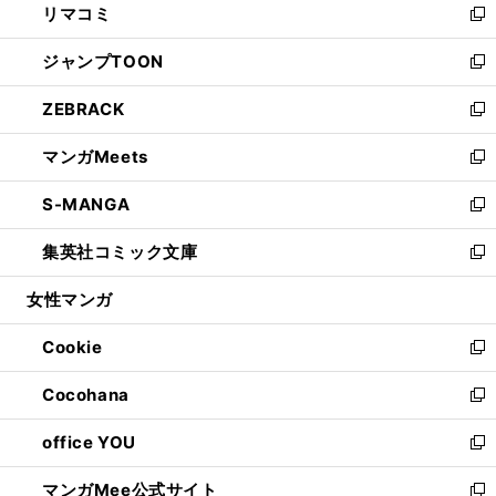
リマコミ
で
ド
ィ
い
新
開
ウ
ン
ウ
し
ジャンプTOON
く
で
ド
ィ
い
新
開
ウ
ン
ウ
し
ZEBRACK
く
で
ド
ィ
い
新
開
ウ
ン
ウ
し
マンガMeets
く
で
ド
ィ
い
新
開
ウ
ン
ウ
し
S-MANGA
く
で
ド
ィ
い
新
開
ウ
ン
ウ
し
集英社コミック文庫
く
で
ド
ィ
い
新
開
ウ
ン
ウ
し
女性マンガ
く
で
ド
ィ
い
開
ウ
ン
ウ
Cookie
く
で
ド
ィ
新
開
ウ
ン
し
Cocohana
く
で
ド
い
新
開
ウ
ウ
し
office YOU
く
で
ィ
い
新
開
ン
ウ
し
マンガMee公式サイト
く
ド
ィ
い
新