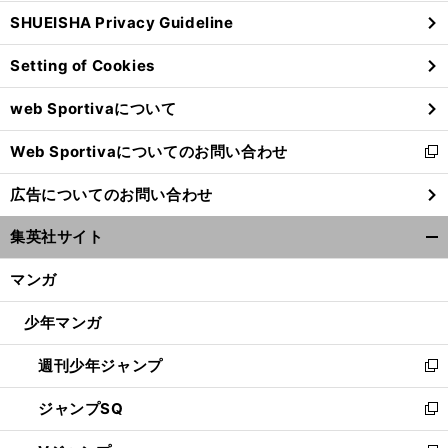
ウ
SHUEISHA Privacy Guideline
ィ
ン
Setting of Cookies
ド
ウ
web Sportivaについて
で
開
Web Sportivaについてのお問い合わせ
く
新
し
広告についてのお問い合わせ
い
ウ
集英社サイト
ィ
開
ン
く/
マンガ
ド
閉
ウ
じ
少年マンガ
で
る
開
週刊少年ジャンプ
く
新
し
ジャンプSQ
い
新
ウ
し