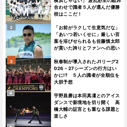
横浜じゃない」 波乱必至の組み
合わせで識者５人が選んだ優勝
校はここだ！
「お前がラクして生意気だな」
2
「あいつ若いくせに」厳しい言
葉を浴びせられるも佐藤慎太郎
が貫いた誇りとファンへの思い
秋春制が導入されたJ1リーグ2
3
026－27シーズンの行方はい
かに!? ５人の識者が全順位を
大胆予想
4
宇野昌磨は本田真凜とのアイス
ダンスで新境地を切り開く 高
橋大輔の証言とも重なる課題と
楽しさ
5