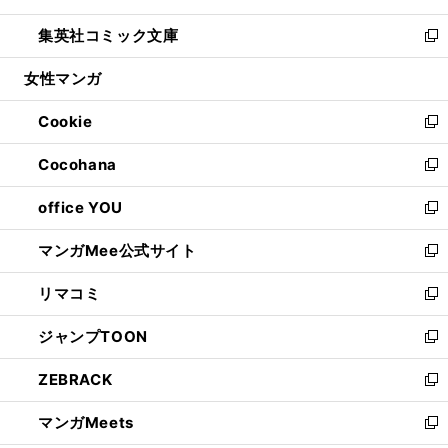
開
ウ
ン
ウ
し
集英社コミック文庫
く
で
ド
ィ
い
新
開
ウ
ン
ウ
し
女性マンガ
く
で
ド
ィ
い
開
ウ
ン
ウ
Cookie
く
で
ド
ィ
新
開
ウ
ン
し
Cocohana
く
で
ド
い
新
開
ウ
ウ
し
office YOU
く
で
ィ
い
新
開
ン
ウ
し
マンガMee公式サイト
く
ド
ィ
い
新
ウ
ン
ウ
し
リマコミ
で
ド
ィ
い
新
開
ウ
ン
ウ
し
ジャンプTOON
く
で
ド
ィ
い
新
開
ウ
ン
ウ
し
ZEBRACK
く
で
ド
ィ
い
新
開
ウ
ン
ウ
し
マンガMeets
く
で
ド
ィ
い
新
開
ウ
ン
ウ
し