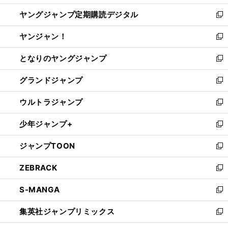
開
ウ
ン
し
ヤングジャンプ定期購読デジタル
く
で
ド
い
新
開
ウ
ウ
し
ヤンジャン！
く
で
ィ
い
新
開
ン
ウ
し
となりのヤングジャンプ
く
ド
ィ
い
新
ウ
ン
ウ
し
グランドジャンプ
で
ド
ィ
い
新
開
ウ
ン
ウ
し
ウルトラジャンプ
く
で
ド
ィ
い
新
開
ウ
ン
ウ
し
少年ジャンプ+
く
で
ド
ィ
い
新
開
ウ
ン
ウ
し
ジャンプTOON
く
で
ド
ィ
い
新
開
ウ
ン
ウ
し
ZEBRACK
く
で
ド
ィ
い
新
開
ウ
ン
ウ
し
S-MANGA
く
で
ド
ィ
い
新
開
ウ
ン
ウ
し
集英社ジャンプリミックス
く
で
ド
ィ
い
新
開
ウ
ン
ウ
し