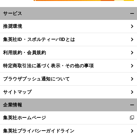
サービス
開
く/
推奨環境
閉
じ
集英社ID・スポルティーバIDとは
る
利用規約・会員規約
特定商取引法に基づく表示・その他の事項
ブラウザプッシュ通知について
サイトマップ
企業情報
開
く/
集英社ホームページ
新
閉
し
じ
集英社プライバシーガイドライン
い
る