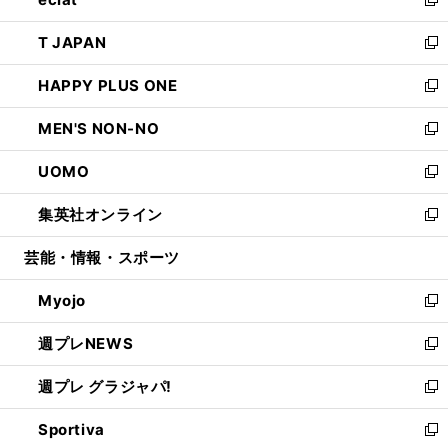
ド
ィ
い
新
開
ウ
ン
ウ
し
T JAPAN
く
で
ド
ィ
い
新
開
ウ
ン
ウ
し
HAPPY PLUS ONE
く
で
ド
ィ
い
新
開
ウ
ン
ウ
し
MEN'S NON-NO
く
で
ド
ィ
い
新
開
ウ
ン
ウ
し
UOMO
く
で
ド
ィ
い
新
開
ウ
ン
ウ
し
集英社オンライン
く
で
ド
ィ
い
新
開
ウ
ン
ウ
し
芸能・情報・スポーツ
く
で
ド
ィ
い
開
ウ
ン
ウ
Myojo
く
で
ド
ィ
新
開
ウ
ン
し
週プレNEWS
く
で
ド
い
新
開
ウ
ウ
し
週プレ グラジャパ!
く
で
ィ
い
新
開
ン
ウ
し
Sportiva
く
ド
ィ
い
新