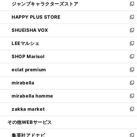
ジャンプキャラクターズストア
く
ィ
い
新
ン
ウ
し
HAPPY PLUS STORE
ド
ィ
い
新
ウ
ン
ウ
し
SHUEISHA VOX
で
ド
ィ
い
新
開
ウ
ン
ウ
し
LEEマルシェ
く
で
ド
ィ
い
新
開
ウ
ン
ウ
し
SHOP Marisol
く
で
ド
ィ
い
新
開
ウ
ン
ウ
し
eclat premium
く
で
ド
ィ
い
新
開
ウ
ン
ウ
し
mirabella
く
で
ド
ィ
い
新
開
ウ
ン
ウ
し
mirabella homme
く
で
ド
ィ
い
新
開
ウ
ン
ウ
し
zakka market
く
で
ド
ィ
い
新
開
ウ
ン
ウ
し
その他WEBサービス
く
で
ド
ィ
い
開
ウ
ン
ウ
集英社アドナビ
く
で
ド
ィ
新