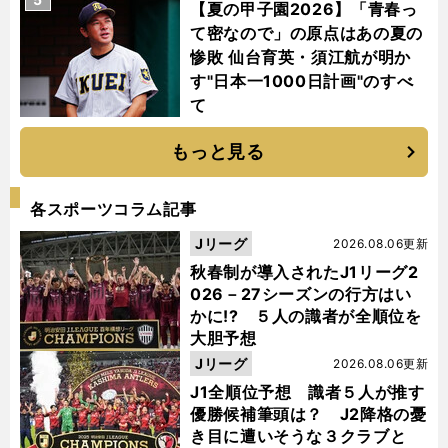
【夏の甲子園2026】「青春っ
て密なので」の原点はあの夏の
惨敗 仙台育英・須江航が明か
す"日本一1000日計画"のすべ
て
もっと見る
各スポーツコラム記事
Jリーグ
2026.08.06更新
秋春制が導入されたJ1リーグ2
026－27シーズンの行方はい
かに!? ５人の識者が全順位を
大胆予想
Jリーグ
2026.08.06更新
J1全順位予想 識者５人が推す
優勝候補筆頭は？ J2降格の憂
き目に遭いそうな３クラブと