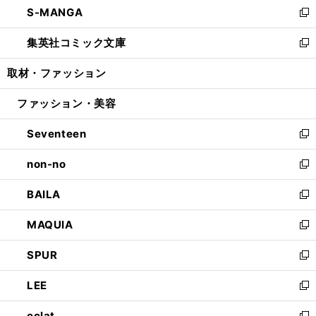
S-MANGA
く
で
ド
ィ
い
新
開
ウ
ン
ウ
し
集英社コミック文庫
く
で
ド
ィ
い
新
開
ウ
ン
ウ
し
取材・ファッション
く
で
ド
ィ
い
開
ウ
ン
ウ
ファッション・美容
く
で
ド
ィ
開
ウ
ン
Seventeen
く
で
ド
新
開
ウ
し
non-no
く
で
い
新
開
ウ
し
BAILA
く
ィ
い
新
ン
ウ
し
MAQUIA
ド
ィ
い
新
ウ
ン
ウ
し
SPUR
で
ド
ィ
い
新
開
ウ
ン
ウ
し
LEE
く
で
ド
ィ
い
新
開
ウ
ン
ウ
し
eclat
く
で