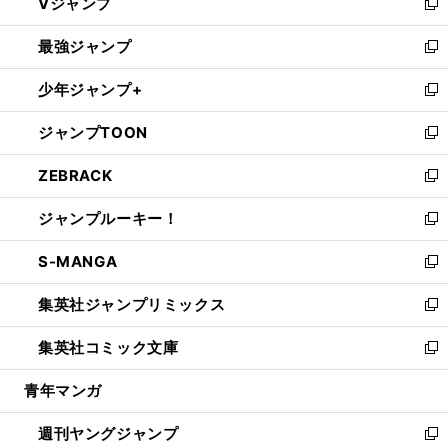
Vジャンプ
ィ
い
新
ン
ウ
し
最強ジャンプ
ド
ィ
い
新
ウ
ン
ウ
し
少年ジャンプ+
で
ド
ィ
い
新
開
ウ
ン
ウ
し
ジャンプTOON
く
で
ド
ィ
い
新
開
ウ
ン
ウ
し
ZEBRACK
く
で
ド
ィ
い
新
開
ウ
ン
ウ
し
ジャンプルーキー！
く
で
ド
ィ
い
新
開
ウ
ン
ウ
し
S-MANGA
く
で
ド
ィ
い
新
開
ウ
ン
ウ
し
集英社ジャンプリミックス
く
で
ド
ィ
い
新
開
ウ
ン
ウ
し
集英社コミック文庫
く
で
ド
ィ
い
新
開
ウ
ン
ウ
し
青年マンガ
く
で
ド
ィ
い
開
ウ
ン
ウ
週刊ヤングジャンプ
く
で
ド
ィ
新