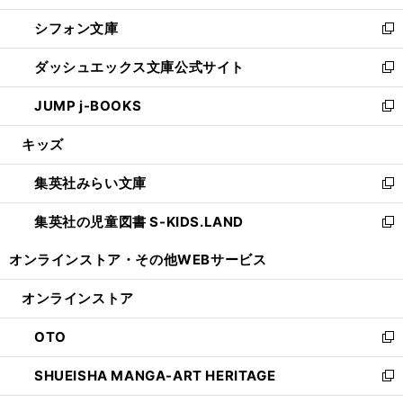
開
ウ
ウ
し
シフォン文庫
く
で
ィ
い
新
開
ン
ウ
し
ダッシュエックス文庫公式サイト
く
ド
ィ
い
新
ウ
ン
ウ
し
JUMP j-BOOKS
で
ド
ィ
い
新
開
ウ
ン
ウ
し
キッズ
く
で
ド
ィ
い
開
ウ
ン
ウ
集英社みらい文庫
く
で
ド
ィ
新
開
ウ
ン
し
集英社の児童図書 S-KIDS.LAND
く
で
ド
い
新
開
ウ
ウ
し
オンラインストア・
その他WEBサービス
く
で
ィ
い
開
ン
ウ
オンラインストア
く
ド
ィ
ウ
ン
OTO
で
ド
新
開
ウ
し
SHUEISHA MANGA-ART HERITAGE
く
で
い
新
開
ウ
し