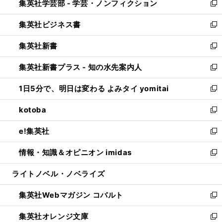
集英社学芸部 - 学芸・ノンフィクション
く
で
ド
ィ
新
開
ウ
ン
し
集英社ビジネス書
く
で
ド
い
新
開
ウ
ウ
し
集英社新書
く
で
ィ
い
新
開
ン
ウ
し
集英社新書プラス - 知の水先案内人
く
ド
ィ
い
新
ウ
ン
ウ
し
1日5分で、明日は変わる よみタイ yomitai
で
ド
ィ
い
新
開
ウ
ン
ウ
し
kotoba
く
で
ド
ィ
い
新
開
ウ
ン
ウ
し
e!集英社
く
で
ド
ィ
い
新
開
ウ
ン
ウ
し
情報・知識＆オピニオン imidas
く
で
ド
ィ
い
新
開
ウ
ン
ウ
し
ライトノベル・ノベライズ
く
で
ド
ィ
い
開
ウ
ン
ウ
集英社Webマガジン コバルト
く
で
ド
ィ
新
開
ウ
ン
し
集英社オレンジ文庫
く
で
ド
い
新