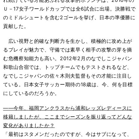
れ続けている才能あふれる攻撃的ボランチは、2010年の
Ｕ－17女子ワールドカップでは全6試合に出場。決勝戦で
のミドルシュートを含む2ゴールを挙げ、日本の準優勝に
貢献した。
広い視野と的確な判断力を生かし、積極的に攻め上が
るプレイが魅力で、守備では素早く相手の攻撃の芽を摘
む危機察知能力も高い。2012年2月のなでしこジャパン
和歌山合宿では、トップチームでもテストされるなど、
なでしこジャパンの佐々木則夫監督もその才能に注目し
ている。日本女子サッカー期待の18歳は、今、何を目標
にしているのだろうか。
――今年、福岡アンクラスから浦和レッズレディースに
移籍しましたが、ここまでシーズンを振り返ってどんな
変化がありましたか？
「最初はスタメンだったのですが、今はサブになって、