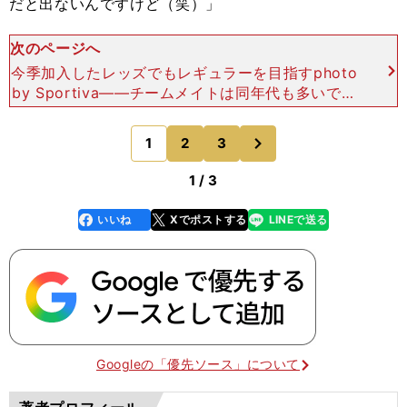
だと出ないんですけど（笑）」
次のページへ
今季加入したレッズでもレギュラーを目指すphoto
by Sportiva――チームメイトは同年代も多いです
し、Ｕ－20にも７人の選手が選ばれていますね。
「移籍してきた時に知っている選手が多かった
次
1
2
3
のページへ
1 / 3
いいね
Xでポストする
LINEで送る
line
faceboo
x
k
Googleの「優先ソース」について