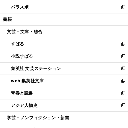
ウ
ン
ウ
し
パラスポ
で
ド
ィ
い
新
開
ウ
ン
ウ
し
書籍
く
で
ド
ィ
い
開
ウ
ン
ウ
文芸・文庫・総合
く
で
ド
ィ
開
ウ
ン
すばる
く
で
ド
新
開
ウ
し
小説すばる
く
で
い
新
開
ウ
し
集英社 文芸ステーション
く
ィ
い
新
ン
ウ
し
web 集英社文庫
ド
ィ
い
新
ウ
ン
ウ
し
青春と読書
で
ド
ィ
い
新
開
ウ
ン
ウ
し
アジア人物史
く
で
ド
ィ
い
新
開
ウ
ン
ウ
し
学芸・ノンフィクション・新書
く
で
ド
ィ
い
開
ウ
ン
ウ