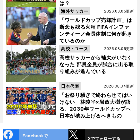
は？
海外サッカー
2026.08.05更新
「ワールドカップ売却計画」は
断念も残る火種 FIFAインファ
ンティーノ会長体制に何が起き
ているのか
高校・ユース
2026.08.05更新
高校サッカーから補欠がいなく
なった 部員全員が試合に出る取
り組みが進んでいる
日本代表
2026.08.04更新
「お祭り騒ぎで終わらせてはい
けない」林陵平×岩政大樹が語
る、2030年ワールドカップへ
日本が積み上げるべきもの
cebo
X
Facebookで
Xでフォローする
ok