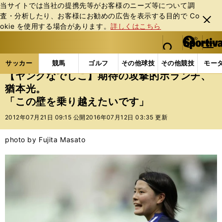
当サイトでは当社の提携先等がお客様のニーズ等について調
査・分析したり、お客様にお勧めの広告を表⽰する⽬的で Co
閉じ
okie を使⽤する場合があります。
詳しくはこちら
る
マイペ
web Sportiva (webスポルティーバ)
検索
メニュ
we
ー
サッカーの記事一覧
サッカー代表
なでしこジャパ
b
ジ
サッカー
競馬
ゴルフ
その他球技
その他競技
モー
ス
【ヤングなでしこ】期待の攻撃的ボランチ、
ポ
猶本光。
ル
「この壁を乗り越えたいです」
テ
ィ
2012年07月21日 09:15 公開
2016年07月12日 03:35 更新
ー
バ
photo by Fujita Masato