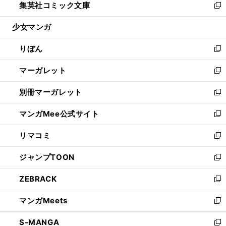
集英社コミック文庫
く
で
ド
ィ
い
新
開
ウ
ン
ウ
し
少女マンガ
く
で
ド
ィ
い
開
ウ
ン
ウ
りぼん
く
で
ド
ィ
新
開
ウ
ン
し
マーガレット
く
で
ド
い
新
開
ウ
ウ
し
別冊マーガレット
く
で
ィ
い
新
開
ン
ウ
し
マンガMee公式サイト
く
ド
ィ
い
新
ウ
ン
ウ
し
リマコミ
で
ド
ィ
い
新
開
ウ
ン
ウ
し
ジャンプTOON
く
で
ド
ィ
い
新
開
ウ
ン
ウ
し
ZEBRACK
く
で
ド
ィ
い
新
開
ウ
ン
ウ
し
マンガMeets
く
で
ド
ィ
い
新
開
ウ
ン
ウ
し
S-MANGA
く
で
ド
ィ
い
新