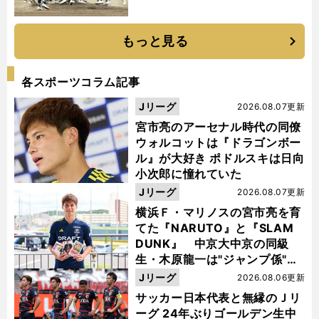
もっと見る
各スポーツコラム記事
Jリーグ
2026.08.07更新
宮市亮のアーセナル時代の同僚
ウォルコットは『ドラゴンボー
ル』が大好き ポドルスキは日向
小次郎に憧れていた
Jリーグ
2026.08.07更新
横浜Ｆ・マリノスの宮市亮を育
てた『NARUTO』と『SLAM
DUNK』 中京大中京の同級
生・木原龍一は"ジャンプ係"だ
った
Jリーグ
2026.08.06更新
サッカー日本代表と無縁のＪリ
ーグ 24年ぶりゴールデン生中