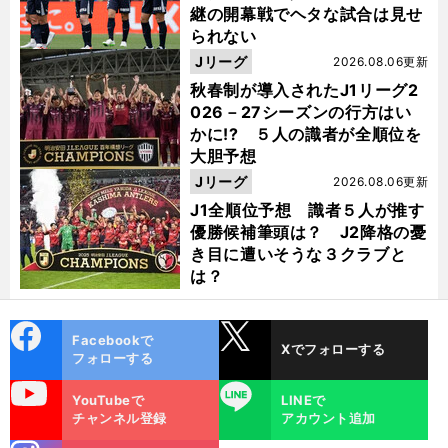
継の開幕戦でヘタな試合は見せ
られない
Jリーグ
2026.08.06更新
秋春制が導入されたJ1リーグ2
026－27シーズンの行方はい
かに!? ５人の識者が全順位を
大胆予想
Jリーグ
2026.08.06更新
J1全順位予想 識者５人が推す
優勝候補筆頭は？ J2降格の憂
き目に遭いそうな３クラブと
は？
cebo
X
Facebookで
Xでフォローする
ok
フォローする
uTube
LINE
YouTubeで
LINEで
チャンネル登録
アカウント追加