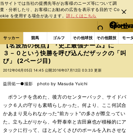
当サイトでは当社の提携先等がお客様のニーズ等について調
査・分析したり、お客様にお勧めの広告を表⽰する⽬的で Co
閉じ
okie を使⽤する場合があります。
詳しくはこちら
る
マイペ
web Sportiva (webスポルティーバ)
検索
メニュ
we
ー
サッカーの記事一覧
サッカー代表
日本代表
【
b
ジ
サッカー
競馬
ゴルフ
その他球技
その他競技
モー
ス
【名波浩の視点】『史上最強チーム』に
ポ
３－０という快勝を呼び込んだザックの「叫
ル
び」 (2ページ目)
テ
ィ
2012年06月05日 14:45 公開
2016年07月12日 03:33 更新
ー
バ
益田佑一●撮影 photo by Masuda Yuichi
ボランチを含めた、後方のセンターバック、サイドバ
ック６人の守りも素晴らしかった。何より、ここ何試合
かあまり見られなかった"前カット"の多さが際立ってい
た。立ち上がりから、今野泰幸と吉田麻也が積極的にア
タックに行って、ほとんどくさびのボールを入れさせな