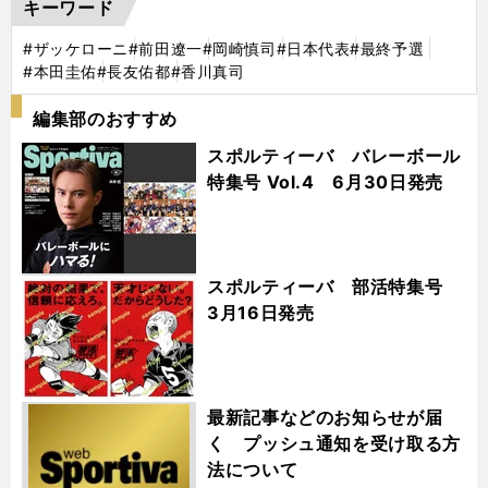
キーワード
#ザッケローニ
#前田遼一
#岡崎慎司
#日本代表
#最終予選
#本田圭佑
#長友佑都
#香川真司
編集部のおすすめ
スポルティーバ バレーボール
特集号 Vol.4 6月30日発売
スポルティーバ 部活特集号
3月16日発売
最新記事などのお知らせが届
く プッシュ通知を受け取る方
法について