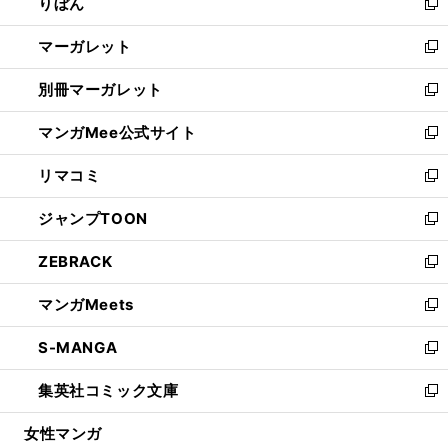
りぼん
く
で
ド
ィ
新
開
ウ
ン
し
マーガレット
く
で
ド
い
新
開
ウ
ウ
し
別冊マーガレット
く
で
ィ
い
新
開
ン
ウ
し
マンガMee公式サイト
く
ド
ィ
い
新
ウ
ン
ウ
し
リマコミ
で
ド
ィ
い
新
開
ウ
ン
ウ
し
ジャンプTOON
く
で
ド
ィ
い
新
開
ウ
ン
ウ
し
ZEBRACK
く
で
ド
ィ
い
新
開
ウ
ン
ウ
し
マンガMeets
く
で
ド
ィ
い
新
開
ウ
ン
ウ
し
S-MANGA
く
で
ド
ィ
い
新
開
ウ
ン
ウ
し
集英社コミック文庫
く
で
ド
ィ
い
新
開
ウ
ン
ウ
し
女性マンガ
く
で
ド
ィ
い