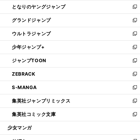
ン
ウ
し
となりのヤングジャンプ
く
ド
ィ
い
新
ウ
ン
ウ
し
グランドジャンプ
で
ド
ィ
い
新
開
ウ
ン
ウ
し
ウルトラジャンプ
く
で
ド
ィ
い
新
開
ウ
ン
ウ
し
少年ジャンプ+
く
で
ド
ィ
い
新
開
ウ
ン
ウ
し
ジャンプTOON
く
で
ド
ィ
い
新
開
ウ
ン
ウ
し
ZEBRACK
く
で
ド
ィ
い
新
開
ウ
ン
ウ
し
S-MANGA
く
で
ド
ィ
い
新
開
ウ
ン
ウ
し
集英社ジャンプリミックス
く
で
ド
ィ
い
新
開
ウ
ン
ウ
し
集英社コミック文庫
く
で
ド
ィ
い
新
開
ウ
ン
ウ
し
少女マンガ
く
で
ド
ィ
い
開
ウ
ン
ウ