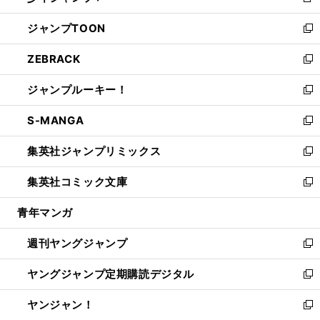
新
開
ウ
ン
ウ
し
ジャンプTOON
く
で
ド
ィ
い
新
開
ウ
ン
ウ
し
ZEBRACK
く
で
ド
ィ
い
新
開
ウ
ン
ウ
し
ジャンプルーキー！
く
で
ド
ィ
い
新
開
ウ
ン
ウ
し
S-MANGA
く
で
ド
ィ
い
新
開
ウ
ン
ウ
し
集英社ジャンプリミックス
く
で
ド
ィ
い
新
開
ウ
ン
ウ
し
集英社コミック文庫
く
で
ド
ィ
い
新
開
ウ
ン
ウ
し
青年マンガ
く
で
ド
ィ
い
開
ウ
ン
ウ
週刊ヤングジャンプ
く
で
ド
ィ
新
開
ウ
ン
し
ヤングジャンプ定期購読デジタル
く
で
ド
い
新
開
ウ
ウ
し
ヤンジャン！
く
で
ィ
い
新
開