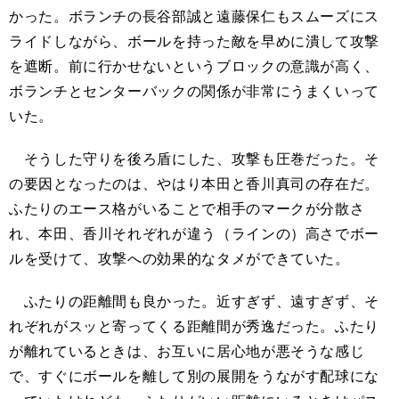
かった。ボランチの長谷部誠と遠藤保仁もスムーズにス
ライドしながら、ボールを持った敵を早めに潰して攻撃
を遮断。前に行かせないというブロックの意識が高く、
ボランチとセンターバックの関係が非常にうまくいって
いた。
そうした守りを後ろ盾にした、攻撃も圧巻だった。そ
の要因となったのは、やはり本田と香川真司の存在だ。
ふたりのエース格がいることで相手のマークが分散さ
れ、本田、香川それぞれが違う（ラインの）高さでボー
ルを受けて、攻撃への効果的なタメができていた。
ふたりの距離間も良かった。近すぎず、遠すぎず、そ
れぞれがスッと寄ってくる距離間が秀逸だった。ふたり
が離れているときは、お互いに居心地が悪そうな感じ
で、すぐにボールを離して別の展開をうながす配球にな