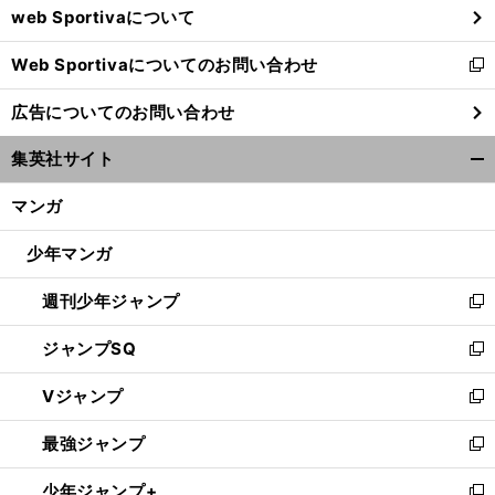
web Sportivaについて
で
開
Web Sportivaについてのお問い合わせ
く
新
し
広告についてのお問い合わせ
い
ウ
集英社サイト
ィ
開
ン
く/
マンガ
ド
閉
ウ
じ
少年マンガ
で
る
開
週刊少年ジャンプ
く
新
し
ジャンプSQ
い
新
ウ
し
Vジャンプ
ィ
い
新
ン
ウ
し
最強ジャンプ
ド
ィ
い
新
ウ
ン
ウ
し
少年ジャンプ+
で
ド
ィ
い