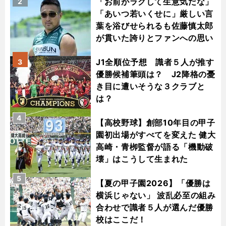
「お前がラクして生意気だな」
2
「あいつ若いくせに」厳しい言
葉を浴びせられるも佐藤慎太郎
が貫いた誇りとファンへの思い
J1全順位予想 識者５人が推す
3
優勝候補筆頭は？ J2降格の憂
き目に遭いそうな３クラブと
は？
4
【高校野球】創部10年目の甲子
園初出場がすべてを変えた 健大
高崎・青栁監督が語る「機動破
壊」はこうして生まれた
5
【夏の甲子園2026】「優勝は
横浜じゃない」 波乱必至の組み
合わせで識者５人が選んだ優勝
校はここだ！