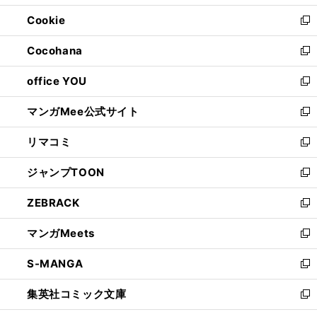
開
ウ
ン
ウ
Cookie
く
で
ド
ィ
新
開
ウ
ン
し
Cocohana
く
で
ド
い
新
開
ウ
ウ
し
office YOU
く
で
ィ
い
新
開
ン
ウ
し
マンガMee公式サイト
く
ド
ィ
い
新
ウ
ン
ウ
し
リマコミ
で
ド
ィ
い
新
開
ウ
ン
ウ
し
ジャンプTOON
く
で
ド
ィ
い
新
開
ウ
ン
ウ
し
ZEBRACK
く
で
ド
ィ
い
新
開
ウ
ン
ウ
し
マンガMeets
く
で
ド
ィ
い
新
開
ウ
ン
ウ
し
S-MANGA
く
で
ド
ィ
い
新
開
ウ
ン
ウ
し
集英社コミック文庫
く
で
ド
ィ
い
新
開
ウ
ン
ウ
し