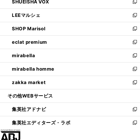
SHUEISHA VOX
で
ド
ィ
い
新
開
ウ
ン
ウ
し
LEEマルシェ
く
で
ド
ィ
い
新
開
ウ
ン
ウ
し
SHOP Marisol
く
で
ド
ィ
い
新
開
ウ
ン
ウ
し
eclat premium
く
で
ド
ィ
い
新
開
ウ
ン
ウ
し
mirabella
く
で
ド
ィ
い
新
開
ウ
ン
ウ
し
mirabella homme
く
で
ド
ィ
い
新
開
ウ
ン
ウ
し
zakka market
く
で
ド
ィ
い
新
開
ウ
ン
ウ
し
その他WEBサービス
く
で
ド
ィ
い
開
ウ
ン
ウ
集英社アドナビ
く
で
ド
ィ
新
開
ウ
ン
し
集英社エディターズ・ラボ
く
で
ド
い
新
開
ウ
ウ
し
く
で
ィ
い