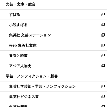
文芸・文庫・総合
く
で
ド
ィ
開
ウ
ン
すばる
く
で
ド
新
開
ウ
し
小説すばる
く
で
い
新
開
ウ
し
集英社 文芸ステーション
く
ィ
い
新
ン
ウ
し
web 集英社文庫
ド
ィ
い
新
ウ
ン
ウ
し
青春と読書
で
ド
ィ
い
新
開
ウ
ン
ウ
し
アジア人物史
く
で
ド
ィ
い
新
開
ウ
ン
ウ
し
学芸・ノンフィクション・新書
く
で
ド
ィ
い
開
ウ
ン
ウ
集英社学芸部 - 学芸・ノンフィクション
く
で
ド
ィ
新
開
ウ
ン
し
集英社ビジネス書
く
で
ド
い
新
開
ウ
ウ
し
集英社新書
く
で