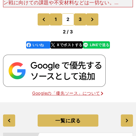
ン戦に向けての課題や不安材料などは一切ない。香
川などは自らが結果を出せずにストレスを感じてい
るかもしれないけれども、彼にはこういう楽な展開
次
1
2
3
のページへ
のページへ
の試合では寝たふ
前
2 / 3
いいね
Xでポストする
LINEで送る
line
faceboo
x
k
Googleの「優先ソース」について
一覧に戻る