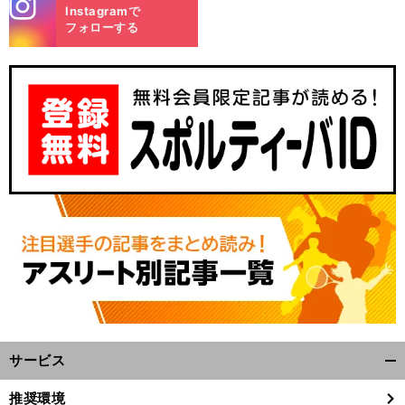
stagra
Instagramで
m
フォローする
サービス
開
く/
推奨環境