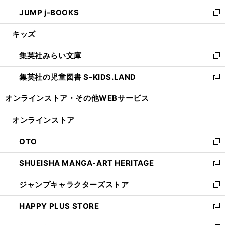
ウ
ン
ウ
し
JUMP j-BOOKS
で
ド
ィ
い
新
開
ウ
ン
ウ
し
キッズ
く
で
ド
ィ
い
開
ウ
ン
ウ
集英社みらい文庫
く
で
ド
ィ
新
開
ウ
ン
し
集英社の児童図書 S-KIDS.LAND
く
で
ド
い
新
開
ウ
ウ
し
オンラインストア・
その他WEBサービス
く
で
ィ
い
開
ン
ウ
オンラインストア
く
ド
ィ
ウ
ン
OTO
で
ド
新
開
ウ
し
SHUEISHA MANGA-ART HERITAGE
く
で
い
新
開
ウ
し
ジャンプキャラクターズストア
く
ィ
い
新
ン
ウ
し
HAPPY PLUS STORE
ド
ィ
い
新
ウ
ン
ウ
し