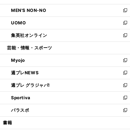
開
ウ
ン
ウ
し
MEN'S NON-NO
く
で
ド
ィ
い
新
開
ウ
ン
ウ
し
UOMO
く
で
ド
ィ
い
新
開
ウ
ン
ウ
し
集英社オンライン
く
で
ド
ィ
い
新
開
ウ
ン
ウ
し
芸能・情報・スポーツ
く
で
ド
ィ
い
開
ウ
ン
ウ
Myojo
く
で
ド
ィ
新
開
ウ
ン
し
週プレNEWS
く
で
ド
い
新
開
ウ
ウ
し
週プレ グラジャパ!
く
で
ィ
い
新
開
ン
ウ
し
Sportiva
く
ド
ィ
い
新
ウ
ン
ウ
し
パラスポ
で
ド
ィ
い
新
開
ウ
ン
ウ
し
書籍
く
で
ド
ィ
い
開
ウ
ン
ウ