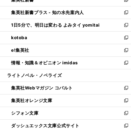
ィ
い
新
開
ン
ウ
し
集英社新書プラス - 知の水先案内人
く
ド
ィ
い
新
ウ
ン
ウ
し
1日5分で、明日は変わる よみタイ yomitai
で
ド
ィ
い
新
開
ウ
ン
ウ
し
kotoba
く
で
ド
ィ
い
新
開
ウ
ン
ウ
し
e!集英社
く
で
ド
ィ
い
新
開
ウ
ン
ウ
し
情報・知識＆オピニオン imidas
く
で
ド
ィ
い
新
開
ウ
ン
ウ
し
ライトノベル・ノベライズ
く
で
ド
ィ
い
開
ウ
ン
ウ
集英社Webマガジン コバルト
く
で
ド
ィ
新
開
ウ
ン
し
集英社オレンジ文庫
く
で
ド
い
新
開
ウ
ウ
し
シフォン文庫
く
で
ィ
い
新
開
ン
ウ
し
ダッシュエックス文庫公式サイト
く
ド
ィ
い
新