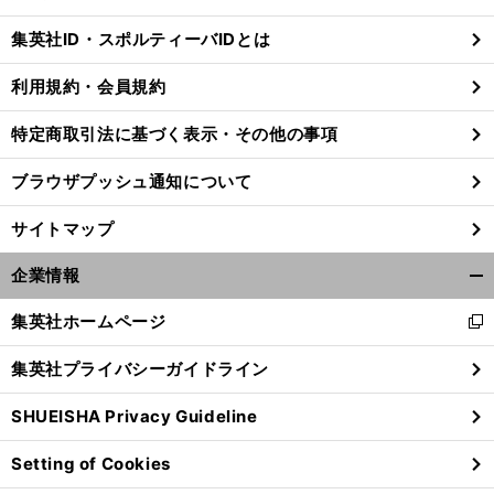
閉
じ
集英社ID・スポルティーバIDとは
る
利用規約・会員規約
特定商取引法に基づく表示・その他の事項
ブラウザプッシュ通知について
サイトマップ
企業情報
開
く/
集英社ホームページ
新
閉
し
じ
集英社プライバシーガイドライン
い
る
前
へ
ウ
SHUEISHA Privacy Guideline
ィ
ン
Setting of Cookies
ド
ウ