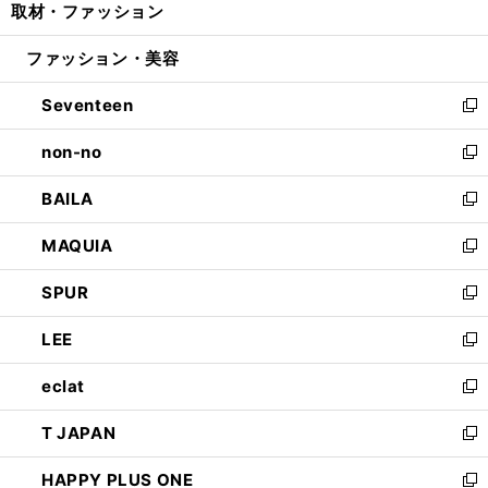
取材・ファッション
く
で
ド
ィ
い
開
ウ
ン
ウ
ファッション・美容
く
で
ド
ィ
開
ウ
ン
Seventeen
く
で
ド
新
開
ウ
し
non-no
く
で
い
新
開
ウ
し
BAILA
く
ィ
い
新
ン
ウ
し
MAQUIA
ド
ィ
い
新
ウ
ン
ウ
し
SPUR
で
ド
ィ
い
新
開
ウ
ン
ウ
し
LEE
く
で
ド
ィ
い
新
開
ウ
ン
ウ
し
eclat
く
で
ド
ィ
い
新
開
ウ
ン
ウ
し
T JAPAN
く
で
ド
ィ
い
新
開
ウ
ン
ウ
し
HAPPY PLUS ONE
く
で
ド
ィ
い
新