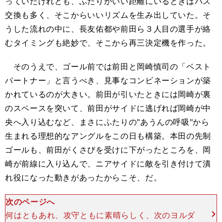
っていたけれども、ふたりがいい距離にいるときはパス
交換も多く、そこからいいリズムを生み出していた。そ
うした流れの中に、長友佑都や前田ら３人目の選手が絡
むタイミングも絶妙で、そこから再三決定機を作った。
そのうえで、ゴール前では前田と岡崎慎司の「ベスト
パートナー」と言うべき、見事なコンビネーションが築
かれているのが大きい。前田が引いたときには岡崎が裏
のスペースを突いて、前田がサイドに逃げれば岡崎が中
央へ入り込むなど、まさにふたりの"あうんの呼吸"から
生まれる理想的なアングルをこの日も構築。本田の先制
ゴールも、前田がくさびを受けに下がったところを、岡
崎が前線に入り込んで、ニアサイドに敵を引き付けて潰
れ役になった動きがあったからこそ、だ。
次のページへ
何はともあれ、攻守ともに素晴らしく、次のヨルダ