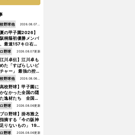
事
校野球他
2026.08.07更
夏の甲子園2026】
新
阪桐蔭初優勝メンバ
、最速157キロ右
、平成初完封＆初本
ロ野球
2026.08.07更新
打... 指揮官たちの知
江川卓伝】江川卓も
れざる現役時代
めた「すばらしいピ
チャー」 最強の控え
手・大橋康延はいか
校野球他
2026.08.06更
して高校３年間を過
高校野球】甲子園に
新
したのか
かなかった全国の隠
た逸材たち 全国を
って見つけた"幻の
ロ野球
2026.08.06更新
ター候補"たち
プロ野球】掛布雅之
指摘する「今の阪神
足りないもの」 198
年のチームよりもつ
ロ野球
2026.08.06更新