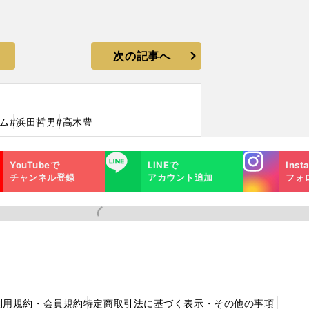
次の記事へ
ハム
#浜田哲男
#高木豊
Instagra
LINE
YouTubeで
LINEで
Inst
m
チャンネル登録
アカウント追加
フォ
利用規約・会員規約
特定商取引法に基づく表示・その他の事項