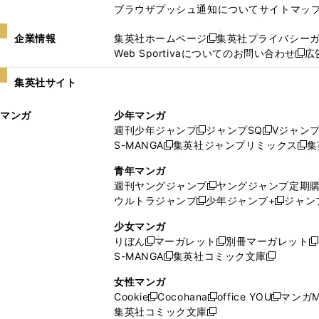
ブラウザプッシュ通知について
サイトマッ
企業情報
集英社ホームページ
集英社プライバシー
新
Web Sportivaについてのお問い合わせ
広
し
新
い
し
集英社サイト
ウ
い
ィ
ウ
マンガ
少年マンガ
ン
ィ
週刊少年ジャンプ
ジャンプSQ
Vジャン
ド
ン
新
新
S-MANGA
集英社ジャンプリミックス
集
ウ
ド
新
し
し
新
で
ウ
し
い
い
し
青年マンガ
開
で
い
ウ
ウ
い
週刊ヤングジャンプ
ヤングジャンプ定期
新
く
開
ウ
ィ
ィ
ウ
ウルトラジャンプ
少年ジャンプ+
ジャン
新
し
新
く
ィ
ン
ン
ィ
し
い
し
ン
ド
ド
ン
少女マンガ
い
ウ
い
ド
ウ
ウ
ド
りぼん
マーガレット
別冊マーガレット
新
新
新
ウ
ィ
ウ
ウ
で
で
ウ
S-MANGA
集英社コミック文庫
し
新
し
新
ィ
ン
ィ
で
開
開
で
い
し
い
し
ン
ド
ン
女性マンガ
開
く
く
開
ウ
い
ウ
い
ド
ウ
ド
Cookie
Cocohana
office YOU
マンガM
く
く
新
新
新
ィ
ウ
ィ
ウ
ウ
で
ウ
集英社コミック文庫
し
新
し
し
ン
ィ
ン
ィ