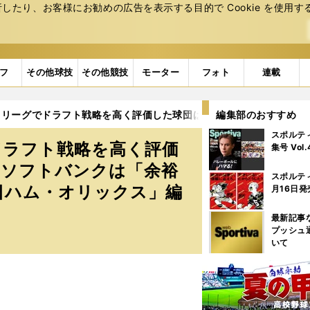
たり、お客様にお勧めの広告を表⽰する⽬的で Cookie を使⽤す
フ
その他球技
その他競技
モーター
フォト
連載
・リーグでドラフト戦略を高く評価した球団は？ 佐々木麟太郎を指
編集部のおすすめ
スポルテ
ドラフト戦略を高く評価
集号 Vol
のソフトバンクは「余裕
スポルテ
日ハム・オリックス」編
月16日発
最新記事
プッシュ
いて