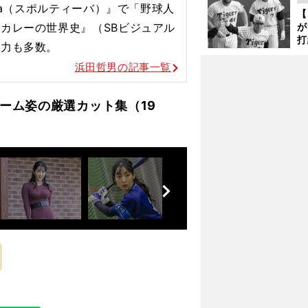
な
iva（スポルティーバ）』で「野球人
【
カレーの世界史』（SBビジュアル
が
打
協力も多数。
ー
の
浜田哲男の記事一覧
っ
ーム姿の厳選カット集（19
前
へ