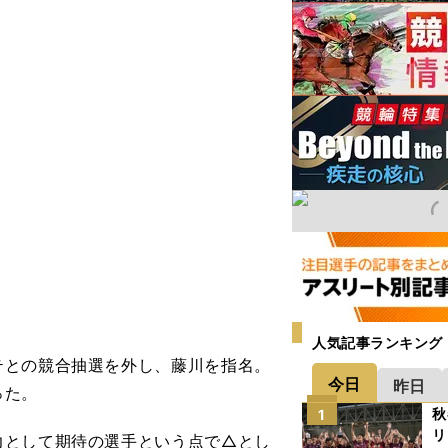
人気記事ランキング
との競合抽選を外し、藤川を指名。
今日
昨日
った。
秋
1
リ
力として期待の選手という点で△とし