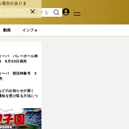
る場合がありま
マイペ
閉じ
検索
メニュ
ー
る
す
ジ
る
動画
インフォ
名のソフトバンクは「余裕を感じさせる」｜「ソフトバンク・日ハム
ィーバ バレーボール特
.4 6月30日発売
ィーバ 部活特集号 3
売
などのお知らせが届く
通知を受け取る方法につ