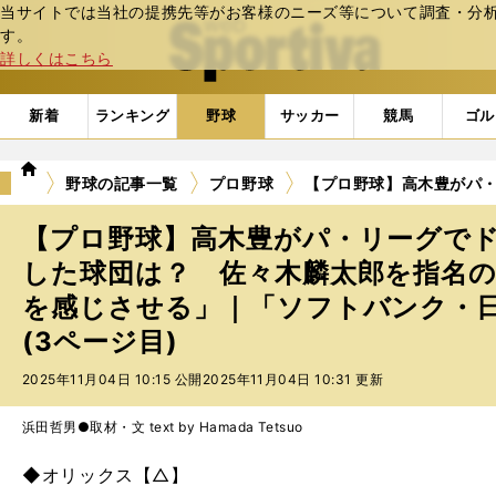
当サイトでは当社の提携先等がお客様のニーズ等について調査・分析し
web Sportiva (webスポルティーバ)
す。
詳しくはこちら
新着
ランキング
野球
サッカー
競馬
ゴル
we
野球の記事一覧
プロ野球
【プロ野球】高木豊がパ
b
ス
【プロ野球】高木豊がパ・リーグで
ポ
ル
した球団は？ 佐々木麟太郎を指名
テ
を感じさせる」｜「ソフトバンク・
ィ
(3ページ目)
ー
バ
2025年11月04日 10:15 公開
2025年11月04日 10:31 更新
浜田哲男●取材・文 text by Hamada Tetsuo
◆オリックス【△】