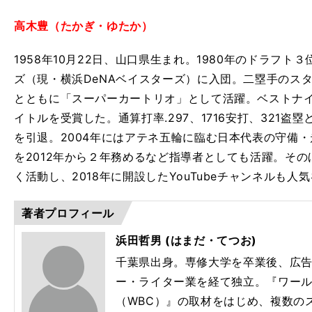
高木豊（たかぎ・ゆたか）
1958年10月22日、山口県生まれ。1980年のドラフ
ズ（現・横浜DeNAベイスターズ）に入団。二塁手のス
とともに「スーパーカートリオ」として活躍。ベストナ
イトルを受賞した。通算打率.297、1716安打、321盗
を引退。2004年にはアテネ五輪に臨む日本代表の守備・
を2012年から２年務めるなど指導者としても活躍。そ
く活動し、2018年に開設したYouTubeチャンネルも人
著者プロフィール
浜田哲男 (はまだ・てつお)
千葉県出身。専修大学を卒業後、広
ー・ライター業を経て独立。『ワー
（WBC）』の取材をはじめ、複数の