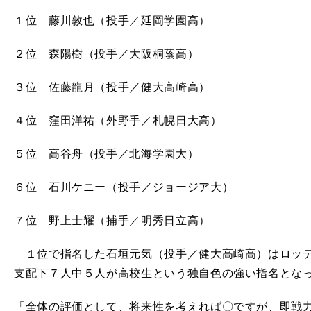
１位 藤川敦也（投手／延岡学園高）
２位 森陽樹（投手／大阪桐蔭高）
３位 佐藤龍月（投手／健大高崎高）
４位 窪田洋祐（外野手／札幌日大高）
５位 高谷舟（投手／北海学園大）
６位 石川ケニー（投手／ジョージア大）
７位 野上士耀（捕手／明秀日立高）
１位で指名した石垣元気（投手／健大高崎高）はロッテ
支配下７人中５人が高校生という独自色の強い指名とな
「全体の評価として、将来性を考えれば〇ですが、即戦