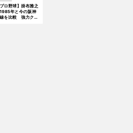
がりを感じない
プロ野球】掛布雅之
1985年と今の阪神
線を比較 強力クリ
ンナップと、チーム
「大きな違い」を語
た
【
プ
】
・
楽
・
・
」
ロ野球
高木豊によるパ
リーグのドラフト総括
下位３チームの指名を軒並み称賛｜「
天
西武
ロッテ
編