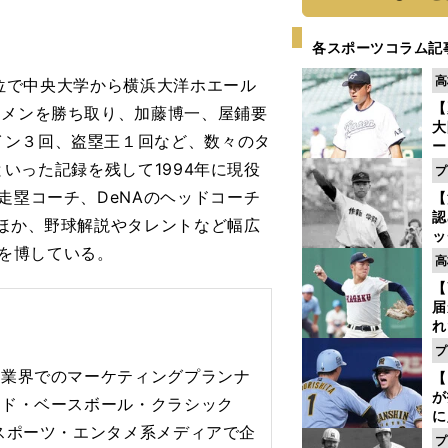
各スポーツコラム記
高
ト３位で中央大学から横浜大洋ホエール
【
タメンを勝ち取り、加藤博一、屋鋪要
大
イン３回、盗塁王１回など、数々のタ
ー
腕
塁といった記録を残して1994年に現役
プ
塁
走塁コーチ、DeNAのヘッドコーチ
【
ら
認
のほか、野球解説やタレントなど幅広
ッ
気を博している。
投
高
に
【
ご
届
れ
巡
プ
ス
告業界でのマーケティングプランナ
【
が
ルド・ベースボール・クラシック
に
スポーツ・エンタメ系メディアで企
5
プ