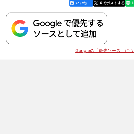
いいね
Xでポストする
line
faceboo
x
k
Googleの「優先ソース」に