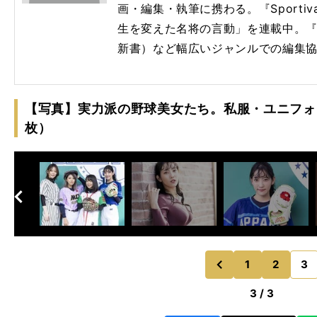
画・編集・執筆に携わる。『Sport
生を変えた名将の言動」を連載中。『
新書）など幅広いジャンルでの編集
【写真】実力派の野球美女たち。私服・ユニフォ
枚）
へ
次
1
2
3
のページへ
前
3 / 3