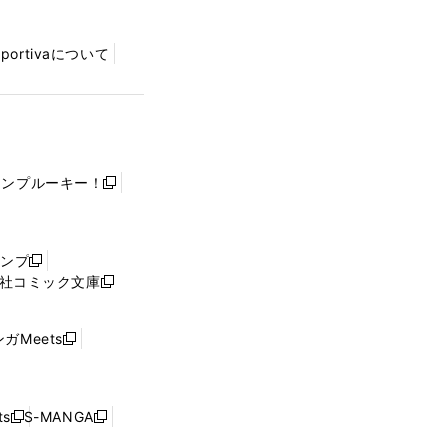
Sportivaについて
ャンプルーキー！
新
し
い
ウ
ャンプ
新
ィ
社コミック文庫
し
新
ン
い
し
ド
ウ
い
ウ
ガMeets
新
ィ
ウ
で
し
ン
ィ
開
い
ド
ン
く
ウ
ウ
ド
s
S-MANGA
新
新
ィ
で
ウ
し
し
ン