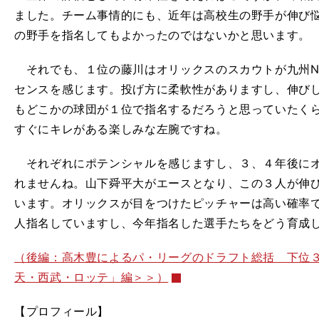
ました。チーム事情的にも、近年は高校生の野手が伸び
の野手を指名してもよかったのではないかと思います。
それでも、１位の藤川はオリックスのスカウトが九州No
センスを感じます。投げ方に柔軟性がありますし、伸び
もどこかの球団が１位で指名するだろうと思っていたく
すぐにキレがある楽しみな左腕ですね。
それぞれにポテンシャルを感じますし、３、４年後にオ
れませんね。山下舜平大がエースとなり、この３人が伸
います。オリックスが目をつけたピッチャーは高い確率
人指名していますし、今年指名した選手たちをどう育成
（後編：高木豊によるパ・リーグのドラフト総括 下位
天・西武・ロッテ」編＞＞）
【プロフィール】