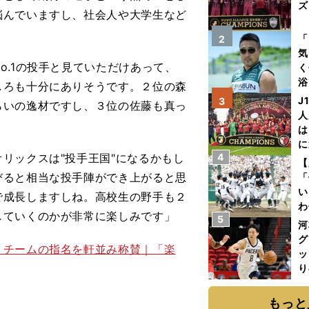
ズ
悩んでいますし、社会人や大学生など
を
「
2
気
.1の投手と見ていただけあって、
く
浴
しろも十分にありそうです。２位の森
太
J
3
らいの逸材ですし、３位の佐藤も真っ
ァ
人
は
に
リックスは"投手王国"になるかもし
4
と
【
びると相当な投手陣ができ上がると思
「
い
で成長しますしね。高校生の野手も２
わ
していくのかが非常に楽しみです」
5
だ
河
グ
３チームの指名を軒並み称賛｜「楽
ッ
り
糧
は
もっと