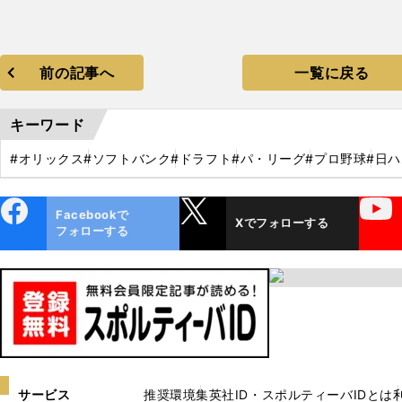
前の記事へ
一覧に戻る
キーワード
#オリックス
#ソフトバンク
#ドラフト
#パ・リーグ
#プロ野球
#日
ebo
X
YouTube
Facebookで
Xでフォローする
ok
フォローする
サービス
推奨環境
集英社ID・スポルティーバIDとは