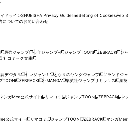
プ
ガイドライン
SHUEISHA Privacy Guideline
Setting of Cookies
web 
告についてのお問い合わせ
プ
最強ジャンプ
少年ジャンプ+
ジャンプTOON
ZEBRACK
ジ
新
新
新
新
新
英社コミック文庫
し
新
し
し
し
し
い
い
し
い
い
い
ウ
ウ
い
ウ
ウ
ウ
購読デジタル
ヤンジャン！
となりのヤングジャンプ
グランドジ
新
新
新
ィ
ィ
ウ
ィ
ィ
ィ
プTOON
ZEBRACK
S-MANGA
集英社ジャンプリミックス
集英
新
し
新
し
新
し
新
ン
ン
ィ
ン
ン
ン
し
い
し
い
し
い
し
ド
ド
ン
ド
ド
ド
い
ウ
い
ウ
い
ウ
い
ウ
ウ
ド
ウ
ウ
ウ
マンガMee公式サイト
リマコミ
ジャンプTOON
ZEBRACK
マン
新
新
新
新
ウ
ィ
ウ
ィ
ウ
ィ
ウ
で
で
ウ
で
で
で
し
し
し
し
し
ィ
ン
ィ
ン
ィ
ン
ィ
開
開
で
開
開
開
い
い
い
い
い
ン
ド
ン
ド
ン
ド
ン
く
く
開
く
く
く
ウ
ウ
ウ
ウ
ウ
ド
ウ
ド
ウ
ド
ウ
ド
ee公式サイト
リマコミ
ジャンプTOON
ZEBRACK
マンガMeet
く
新
新
新
新
ィ
ィ
ィ
ィ
ィ
ウ
で
ウ
で
ウ
で
ウ
し
し
し
し
ン
ン
ン
ン
ン