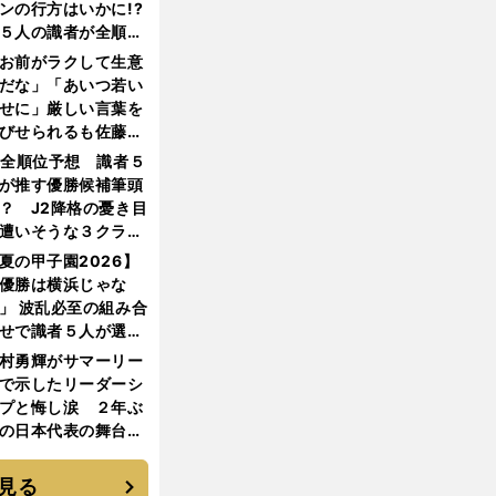
ンの行方はいかに!?
５人の識者が全順位
大胆予想
お前がラクして生意
だな」「あいつ若い
せに」厳しい言葉を
びせられるも佐藤慎
郎が貫いた誇りとフ
1全順位予想 識者５
ンへの思い
が推す優勝候補筆頭
？ J2降格の憂き目
遭いそうな３クラブ
は？
夏の甲子園2026】
優勝は横浜じゃな
」 波乱必至の組み合
せで識者５人が選ん
優勝校はここだ！
村勇輝がサマーリー
で示したリーダーシ
プと悔し涙 ２年ぶ
の日本代表の舞台を
に３年目のNBA挑戦
続く
見る