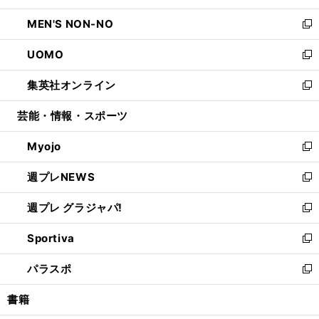
開
ウ
ン
ウ
し
MEN'S NON-NO
く
で
ド
ィ
い
新
開
ウ
ン
ウ
し
UOMO
く
で
ド
ィ
い
新
開
ウ
ン
ウ
し
集英社オンライン
く
で
ド
ィ
い
新
開
ウ
ン
ウ
し
芸能・情報・スポーツ
く
で
ド
ィ
い
開
ウ
ン
ウ
Myojo
く
で
ド
ィ
新
開
ウ
ン
し
週プレNEWS
く
で
ド
い
新
開
ウ
ウ
し
週プレ グラジャパ!
く
で
ィ
い
新
開
ン
ウ
し
Sportiva
く
ド
ィ
い
新
ウ
ン
ウ
し
パラスポ
で
ド
ィ
い
新
開
ウ
ン
ウ
し
書籍
く
で
ド
ィ
い
開
ウ
ン
ウ