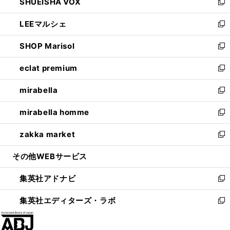
SHUEISHA VOX
で
ド
ィ
い
新
開
ウ
ン
ウ
し
LEEマルシェ
く
で
ド
ィ
い
新
開
ウ
ン
ウ
し
SHOP Marisol
く
で
ド
ィ
い
新
開
ウ
ン
ウ
し
eclat premium
く
で
ド
ィ
い
新
開
ウ
ン
ウ
し
mirabella
く
で
ド
ィ
い
新
開
ウ
ン
ウ
し
mirabella homme
く
で
ド
ィ
い
新
開
ウ
ン
ウ
し
zakka market
く
で
ド
ィ
い
新
開
ウ
ン
ウ
し
その他WEBサービス
く
で
ド
ィ
い
開
ウ
ン
ウ
集英社アドナビ
く
で
ド
ィ
新
開
ウ
ン
し
集英社エディターズ・ラボ
く
で
ド
い
新
開
ウ
ウ
し
く
で
ィ
い