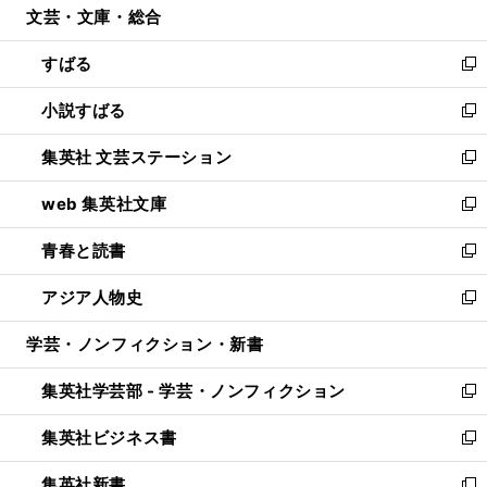
文芸・文庫・総合
く
で
ド
ィ
開
ウ
ン
すばる
く
で
ド
新
開
ウ
し
小説すばる
く
で
い
新
開
ウ
し
集英社 文芸ステーション
く
ィ
い
新
ン
ウ
し
web 集英社文庫
ド
ィ
い
新
ウ
ン
ウ
し
青春と読書
で
ド
ィ
い
新
開
ウ
ン
ウ
し
アジア人物史
く
で
ド
ィ
い
新
開
ウ
ン
ウ
し
学芸・ノンフィクション・新書
く
で
ド
ィ
い
開
ウ
ン
ウ
集英社学芸部 - 学芸・ノンフィクション
く
で
ド
ィ
新
開
ウ
ン
し
集英社ビジネス書
く
で
ド
い
新
開
ウ
ウ
し
集英社新書
く
で
ィ