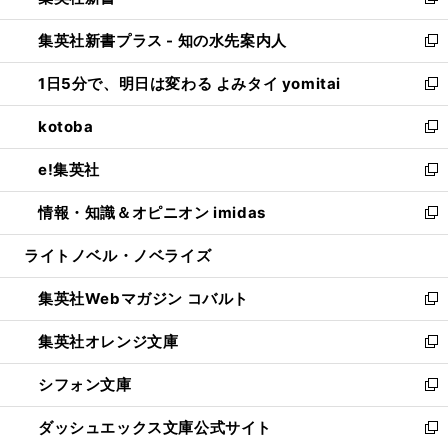
い
新
開
ン
ウ
し
集英社新書プラス - 知の水先案内人
く
ド
ィ
い
新
ウ
ン
ウ
し
1日5分で、明日は変わる よみタイ yomitai
で
ド
ィ
い
新
開
ウ
ン
ウ
し
kotoba
く
で
ド
ィ
い
新
開
ウ
ン
ウ
し
e!集英社
く
で
ド
ィ
い
新
開
ウ
ン
ウ
し
情報・知識＆オピニオン imidas
く
で
ド
ィ
い
新
開
ウ
ン
ウ
し
ライトノベル・ノベライズ
く
で
ド
ィ
い
開
ウ
ン
ウ
集英社Webマガジン コバルト
く
で
ド
ィ
新
開
ウ
ン
し
集英社オレンジ文庫
く
で
ド
い
新
開
ウ
ウ
し
シフォン文庫
く
で
ィ
い
新
開
ン
ウ
し
ダッシュエックス文庫公式サイト
く
ド
ィ
い
新