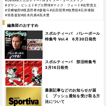
#DeNA
#スポルティーバ
#タイラー・オースティン
#ダヤン・ビシエド
#プロ野球
#マイク・フォード
#佐野恵太
#宮﨑敏郎
#梶原昂希
#森敬斗
#浜田哲男
#牧秀悟
#石井琢朗
#筒香嘉智
#鈴木尚典
#高木豊
編集部のおすすめ
スポルティーバ バレーボール
特集号 Vol.4 6月30日発売
スポルティーバ 部活特集号
3月16日発売
最新記事などのお知らせが届
く プッシュ通知を受け取る方
法について