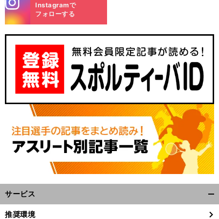
stagra
Instagramで
m
フォローする
サービス
開
く/
推奨環境