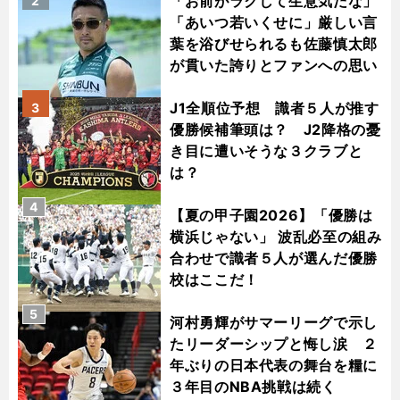
「お前がラクして生意気だな」
2
「あいつ若いくせに」厳しい言
葉を浴びせられるも佐藤慎太郎
が貫いた誇りとファンへの思い
J1全順位予想 識者５人が推す
3
優勝候補筆頭は？ J2降格の憂
き目に遭いそうな３クラブと
は？
4
【夏の甲子園2026】「優勝は
横浜じゃない」 波乱必至の組み
合わせで識者５人が選んだ優勝
校はここだ！
5
河村勇輝がサマーリーグで示し
たリーダーシップと悔し涙 ２
年ぶりの日本代表の舞台を糧に
３年目のNBA挑戦は続く