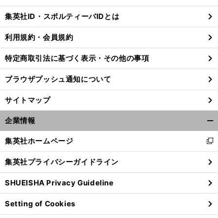
閉
じ
集英社ID・スポルティーバIDとは
る
利用規約・会員規約
特定商取引法に基づく表示・その他の事項
ブラウザプッシュ通知について
サイトマップ
企業情報
開
く/
集英社ホームページ
新
閉
し
じ
集英社プライバシーガイドライン
い
る
前
ウ
へ
SHUEISHA Privacy Guideline
ィ
ン
Setting of Cookies
ド
ウ