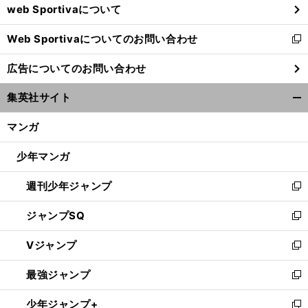
web Sportivaについて
で
開
Web Sportivaについてのお問い合わせ
く
新
し
広告についてのお問い合わせ
い
ウ
集英社サイト
ィ
開
ン
く/
マンガ
ド
閉
ウ
じ
少年マンガ
で
る
開
週刊少年ジャンプ
く
新
し
ジャンプSQ
い
新
ウ
し
Vジャンプ
ィ
い
新
ン
ウ
し
最強ジャンプ
ド
ィ
い
新
ウ
ン
ウ
し
少年ジャンプ+
で
ド
ィ
い
新