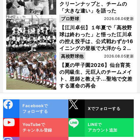
クリーンナップと、チームの
「大きな違い」を語った
プロ野球
2026.08.06更新
【江川卓伝】１年夏で「高校野
球は終わった」と悟った江川卓
の控え投手は、公式戦わずか16
イニングの登板で大洋から２位
指名を受けた
高校野球他
2026.08.05更新
【夏の甲子園2026】仙台育英
の同級生、元巨人のチームメイ
ト、恩師と教え子...聖地で交差
する運命の再会
cebo
X
Facebookで
Xでフォローする
ok
フォローする
uTube
LINE
YouTubeで
LINEで
チャンネル登録
アカウント追加