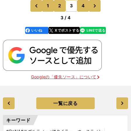
くでしょうが、データが当たったからといってすべ
次
1
2
3
4
のページへ
のページへ
てがヒット
前
3 / 4
いいね
Xでポストする
LINEで送る
line
faceboo
x
k
Googleの「優先ソース」について
一覧に戻る
キーワード