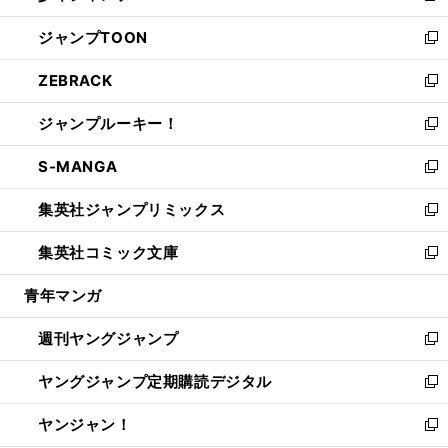
開
ウ
ン
ウ
し
ジャンプTOON
く
で
ド
ィ
い
新
開
ウ
ン
ウ
し
ZEBRACK
く
で
ド
ィ
い
新
開
ウ
ン
ウ
し
ジャンプルーキー！
く
で
ド
ィ
い
新
開
ウ
ン
ウ
し
S-MANGA
く
で
ド
ィ
い
新
開
ウ
ン
ウ
し
集英社ジャンプリミックス
く
で
ド
ィ
い
新
開
ウ
ン
ウ
し
集英社コミック文庫
く
で
ド
ィ
い
新
開
ウ
ン
ウ
し
青年マンガ
く
で
ド
ィ
い
開
ウ
ン
ウ
週刊ヤングジャンプ
く
で
ド
ィ
新
開
ウ
ン
し
ヤングジャンプ定期購読デジタル
く
で
ド
い
新
開
ウ
ウ
し
ヤンジャン！
く
で
ィ
い
新
開
ン