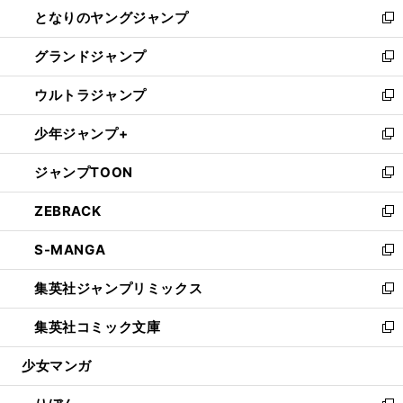
ウ
し
となりのヤングジャンプ
く
ド
ィ
い
新
ウ
ン
ウ
し
グランドジャンプ
で
ド
ィ
い
新
開
ウ
ン
ウ
し
ウルトラジャンプ
く
で
ド
ィ
い
新
開
ウ
ン
ウ
し
少年ジャンプ+
く
で
ド
ィ
い
新
開
ウ
ン
ウ
し
ジャンプTOON
く
で
ド
ィ
い
新
開
ウ
ン
ウ
し
ZEBRACK
く
で
ド
ィ
い
新
開
ウ
ン
ウ
し
S-MANGA
く
で
ド
ィ
い
新
開
ウ
ン
ウ
し
集英社ジャンプリミックス
く
で
ド
ィ
い
新
開
ウ
ン
ウ
し
集英社コミック文庫
く
で
ド
ィ
い
新
開
ウ
ン
ウ
し
少女マンガ
く
で
ド
ィ
い
開
ウ
ン
ウ