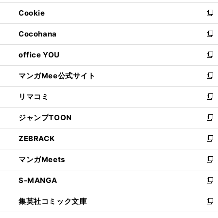
開
ウ
ン
ウ
Cookie
く
で
ド
ィ
新
開
ウ
ン
し
Cocohana
く
で
ド
い
新
開
ウ
ウ
し
office YOU
く
で
ィ
い
新
開
ン
ウ
し
マンガMee公式サイト
く
ド
ィ
い
新
ウ
ン
ウ
し
リマコミ
で
ド
ィ
い
新
開
ウ
ン
ウ
し
ジャンプTOON
く
で
ド
ィ
い
新
開
ウ
ン
ウ
し
ZEBRACK
く
で
ド
ィ
い
新
開
ウ
ン
ウ
し
マンガMeets
く
で
ド
ィ
い
新
開
ウ
ン
ウ
し
S-MANGA
く
で
ド
ィ
い
新
開
ウ
ン
ウ
し
集英社コミック文庫
く
で
ド
ィ
い
新
開
ウ
ン
ウ
し