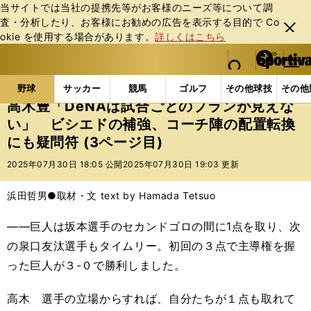
当サイトでは当社の提携先等がお客様のニーズ等について調
査・分析したり、お客様にお勧めの広告を表⽰する⽬的で Co
閉じ
okie を使⽤する場合があります。
詳しくはこちら
る
マイペ
web Sportiva (webスポルティーバ)
検索
メニュ
we
ー
野球の記事一覧
プロ野球
高木豊「DeNAは試合ご
b
ジ
野球
サッカー
競馬
ゴルフ
その他球技
その他
ス
高木豊「DeNAは試合ごとのプランが見えな
ポ
い」 ビシエドの補強、コーチ陣の配置転換
ル
にも疑問符 (3ページ目)
テ
ィ
2025年07月30日 18:05 公開
2025年07月30日 19:03 更新
ー
バ
浜田哲男●取材・文 text by Hamada Tetsuo
――巨人は坂本選手のセカンドゴロの間に1点を取り、次
の泉口友汰選手もタイムリー。初回の３点で主導権を握
った巨人が３-０で勝利しました。
高木 選手の立場からすれば、自分たちが１点も取れて