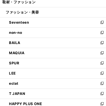
取材・ファッション
く
で
ド
ィ
い
開
ウ
ン
ウ
ファッション・美容
く
で
ド
ィ
開
ウ
ン
Seventeen
く
で
ド
新
開
ウ
し
non-no
く
で
い
新
開
ウ
し
BAILA
く
ィ
い
新
ン
ウ
し
MAQUIA
ド
ィ
い
新
ウ
ン
ウ
し
SPUR
で
ド
ィ
い
新
開
ウ
ン
ウ
し
LEE
く
で
ド
ィ
い
新
開
ウ
ン
ウ
し
eclat
く
で
ド
ィ
い
新
開
ウ
ン
ウ
し
T JAPAN
く
で
ド
ィ
い
新
開
ウ
ン
ウ
し
HAPPY PLUS ONE
く
で
ド
ィ
い
新