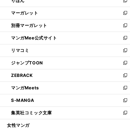
りぼん
く
で
ド
ィ
新
開
ウ
ン
し
マーガレット
く
で
ド
い
新
開
ウ
ウ
し
別冊マーガレット
く
で
ィ
い
新
開
ン
ウ
し
マンガMee公式サイト
く
ド
ィ
い
新
ウ
ン
ウ
し
リマコミ
で
ド
ィ
い
新
開
ウ
ン
ウ
し
ジャンプTOON
く
で
ド
ィ
い
新
開
ウ
ン
ウ
し
ZEBRACK
く
で
ド
ィ
い
新
開
ウ
ン
ウ
し
マンガMeets
く
で
ド
ィ
い
新
開
ウ
ン
ウ
し
S-MANGA
く
で
ド
ィ
い
新
開
ウ
ン
ウ
し
集英社コミック文庫
く
で
ド
ィ
い
新
開
ウ
ン
ウ
し
女性マンガ
く
で
ド
ィ
い