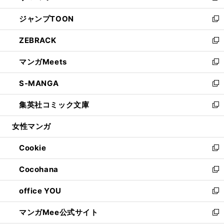
開
ウ
ン
ウ
し
ジャンプTOON
く
で
ド
ィ
い
新
開
ウ
ン
ウ
し
ZEBRACK
く
で
ド
ィ
い
新
開
ウ
ン
ウ
し
マンガMeets
く
で
ド
ィ
い
新
開
ウ
ン
ウ
し
S-MANGA
く
で
ド
ィ
い
新
開
ウ
ン
ウ
し
集英社コミック文庫
く
で
ド
ィ
い
新
開
ウ
ン
ウ
し
女性マンガ
く
で
ド
ィ
い
開
ウ
ン
ウ
Cookie
く
で
ド
ィ
新
開
ウ
ン
し
Cocohana
く
で
ド
い
新
開
ウ
ウ
し
office YOU
く
で
ィ
い
新
開
ン
ウ
し
マンガMee公式サイト
く
ド
ィ
い
新
ウ
ン