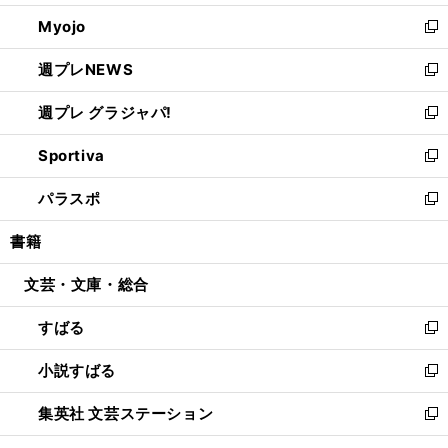
開
ウ
ン
ウ
Myojo
く
で
ド
ィ
新
開
ウ
ン
し
週プレNEWS
く
で
ド
い
新
開
ウ
ウ
し
週プレ グラジャパ!
く
で
ィ
い
新
開
ン
ウ
し
Sportiva
く
ド
ィ
い
新
ウ
ン
ウ
し
パラスポ
で
ド
ィ
い
新
開
ウ
ン
ウ
し
書籍
く
で
ド
ィ
い
開
ウ
ン
ウ
文芸・文庫・総合
く
で
ド
ィ
開
ウ
ン
すばる
く
で
ド
新
開
ウ
し
小説すばる
く
で
い
新
開
ウ
し
集英社 文芸ステーション
く
ィ
い
新
ン
ウ
し