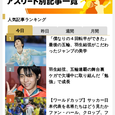
人気記事ランキング
今日
昨日
週間
月間
「僕なりの４回転半ができた」
1
最後の五輪、羽生結弦がこだわ
ったジャンプの美学
羽生結弦、五輪連覇の舞台裏
2
ケガで欠場中に取り組んだ「勉
強」で成長
【ワールドカップ】サッカー日
3
本代表を名将たちはどう見たか
ファン・ハール、クロップ、フ