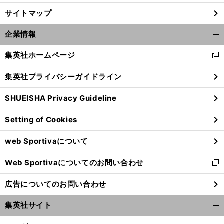
サイトマップ
企業情報
開
く/
集英社ホームページ
新
閉
し
じ
集英社プライバシーガイドライン
い
る
ウ
SHUEISHA Privacy Guideline
ィ
ン
Setting of Cookies
ド
ウ
web Sportivaについて
で
開
Web Sportivaについてのお問い合わせ
く
新
し
広告についてのお問い合わせ
い
ウ
集英社サイト
ィ
開
ン
く/