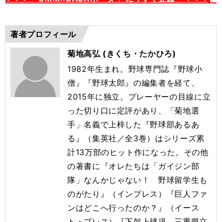
著者プロフィール
菊地高弘 (きくち・たかひろ)
1982年生まれ。野球専門誌『野球小
僧』『野球太郎』の編集者を経て、
2015年に独立。プレーヤーの目線に立
った切り口に定評があり、「菊地選
手」名義で上梓した『野球部あるあ
る』（集英社／全3巻）はシリーズ累
計13万部のヒット作になった。その他
の著書に『オレたちは「ガイジン部
隊」なんかじゃない！ 野球留学生も
のがたり』（インプレス）『巨人ファ
ンはどこへ行ったのか？』（イース
ト・プレス）『下剋上球児 三重県立