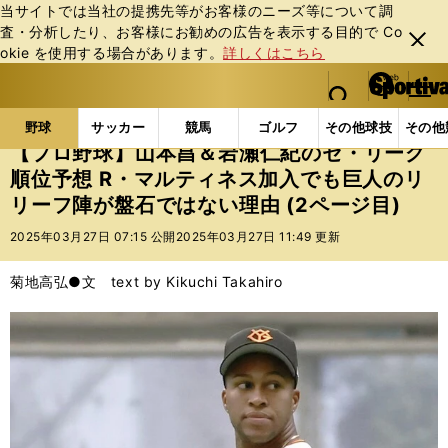
当サイトでは当社の提携先等がお客様のニーズ等について調
査・分析したり、お客様にお勧めの広告を表⽰する⽬的で Co
閉じ
okie を使⽤する場合があります。
詳しくはこちら
る
マイペ
web Sportiva (webスポルティーバ)
検索
メニュ
we
ー
野球の記事一覧
プロ野球
【プロ野球】山本昌＆岩瀬
b
ジ
野球
サッカー
競馬
ゴルフ
その他球技
その他
ス
【プロ野球】山本昌＆岩瀬仁紀のセ・リーグ
ポ
順位予想 R・マルティネス加入でも巨人のリ
ル
リーフ陣が盤石ではない理由 (2ページ目)
テ
ィ
2025年03月27日 07:15 公開
2025年03月27日 11:49 更新
ー
バ
菊地高弘●文 text by Kikuchi Takahiro