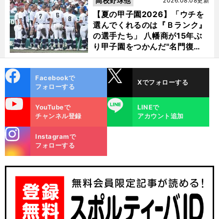
高校野球他
2026.08.08更新
【夏の甲子園2026】「ウチを
選んでくれるのは『Ｂランク』
の選手たち」 八幡商が15年ぶ
り甲子園をつかんだ"名門復
活"の舞台裏
cebo
X
Facebookで
Xでフォローする
ok
フォローする
uTube
LINE
YouTubeで
LINEで
チャンネル登録
アカウント追加
stagra
Instagramで
m
フォローする