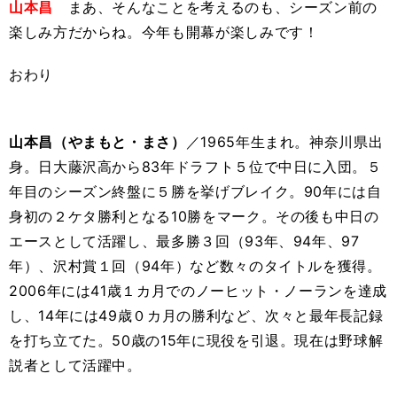
山本昌
まあ、そんなことを考えるのも、シーズン前の
楽しみ方だからね。今年も開幕が楽しみです！
おわり
山本昌（やまもと・まさ）
／1965年生まれ。神奈川県出
身。日大藤沢高から83年ドラフト５位で中日に入団。５
年目のシーズン終盤に５勝を挙げブレイク。90年には自
身初の２ケタ勝利となる10勝をマーク。その後も中日の
エースとして活躍し、最多勝３回（93年、94年、97
年）、沢村賞１回（94年）など数々のタイトルを獲得。
2006年には41歳１カ月でのノーヒット・ノーランを達成
し、14年には49歳０カ月の勝利など、次々と最年長記録
を打ち立てた。50歳の15年に現役を引退。現在は野球解
説者として活躍中。