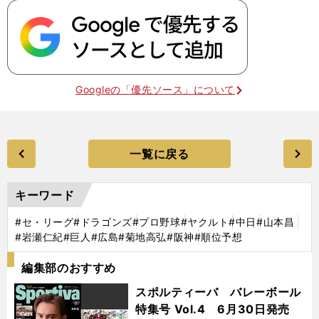
Googleの「優先ソース」について
一覧に戻る
キーワード
#セ・リーグ
#ドラゴンズ
#プロ野球
#ヤクルト
#中日
#山本昌
#岩瀬仁紀
#巨人
#広島
#菊地高弘
#阪神
#順位予想
編集部のおすすめ
スポルティーバ バレーボール
特集号 Vol.4 6月30日発売