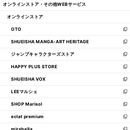
オンラインストア・
その他WEBサービス
く
で
ィ
い
開
ン
ウ
オンラインストア
く
ド
ィ
ウ
ン
OTO
で
ド
新
開
ウ
し
SHUEISHA MANGA-ART HERITAGE
く
で
い
新
開
ウ
し
ジャンプキャラクターズストア
く
ィ
い
新
ン
ウ
し
HAPPY PLUS STORE
ド
ィ
い
新
ウ
ン
ウ
し
SHUEISHA VOX
で
ド
ィ
い
新
開
ウ
ン
ウ
し
LEEマルシェ
く
で
ド
ィ
い
新
開
ウ
ン
ウ
し
SHOP Marisol
く
で
ド
ィ
い
新
開
ウ
ン
ウ
し
eclat premium
く
で
ド
ィ
い
新
開
ウ
ン
ウ
し
mirabella
く
で
ド
ィ
い