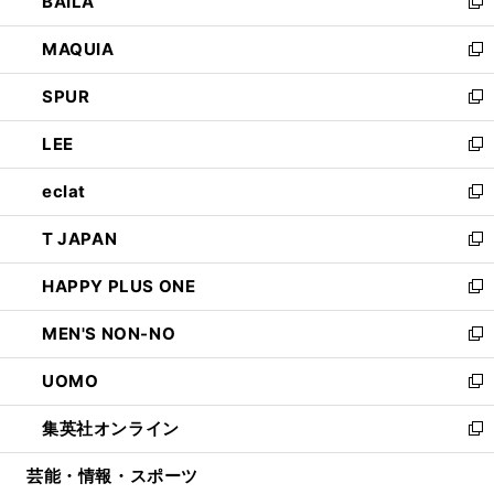
BAILA
く
ィ
い
新
ン
ウ
し
MAQUIA
ド
ィ
い
新
ウ
ン
ウ
し
SPUR
で
ド
ィ
い
新
開
ウ
ン
ウ
し
LEE
く
で
ド
ィ
い
新
開
ウ
ン
ウ
し
eclat
く
で
ド
ィ
い
新
開
ウ
ン
ウ
し
T JAPAN
く
で
ド
ィ
い
新
開
ウ
ン
ウ
し
HAPPY PLUS ONE
く
で
ド
ィ
い
新
開
ウ
ン
ウ
し
MEN'S NON-NO
く
で
ド
ィ
い
新
開
ウ
ン
ウ
し
UOMO
く
で
ド
ィ
い
新
開
ウ
ン
ウ
し
集英社オンライン
く
で
ド
ィ
い
新
開
ウ
ン
ウ
し
芸能・情報・スポーツ
く
で
ド
ィ
い