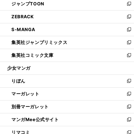
ジャンプTOON
く
で
ド
ィ
い
新
開
ウ
ン
ウ
し
ZEBRACK
く
で
ド
ィ
い
新
開
ウ
ン
ウ
し
S-MANGA
く
で
ド
ィ
い
新
開
ウ
ン
ウ
し
集英社ジャンプリミックス
く
で
ド
ィ
い
新
開
ウ
ン
ウ
し
集英社コミック文庫
く
で
ド
ィ
い
新
開
ウ
ン
ウ
し
少女マンガ
く
で
ド
ィ
い
開
ウ
ン
ウ
りぼん
く
で
ド
ィ
新
開
ウ
ン
し
マーガレット
く
で
ド
い
新
開
ウ
ウ
し
別冊マーガレット
く
で
ィ
い
新
開
ン
ウ
し
マンガMee公式サイト
く
ド
ィ
い
新
ウ
ン
ウ
し
リマコミ
で
ド
ィ
い
新