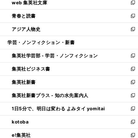
web 集英社文庫
ド
ィ
い
新
ウ
ン
ウ
し
青春と読書
で
ド
ィ
い
新
開
ウ
ン
ウ
し
アジア人物史
く
で
ド
ィ
い
新
開
ウ
ン
ウ
し
学芸・ノンフィクション・新書
く
で
ド
ィ
い
開
ウ
ン
ウ
集英社学芸部 - 学芸・ノンフィクション
く
で
ド
ィ
新
開
ウ
ン
し
集英社ビジネス書
く
で
ド
い
新
開
ウ
ウ
し
集英社新書
く
で
ィ
い
新
開
ン
ウ
し
集英社新書プラス - 知の水先案内人
く
ド
ィ
い
新
ウ
ン
ウ
し
1日5分で、明日は変わる よみタイ yomitai
で
ド
ィ
い
新
開
ウ
ン
ウ
し
kotoba
く
で
ド
ィ
い
新
開
ウ
ン
ウ
し
e!集英社
く
で
ド
ィ
い
新