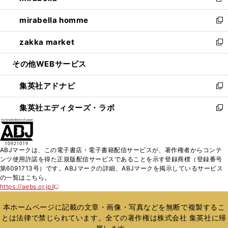
新
開
ウ
ン
ウ
し
mirabella homme
く
で
ド
ィ
い
新
開
ウ
ン
ウ
し
zakka market
く
で
ド
ィ
い
新
開
ウ
ン
ウ
し
その他WEBサービス
く
で
ド
ィ
い
開
ウ
ン
ウ
集英社アドナビ
く
で
ド
ィ
新
開
ウ
ン
し
集英社エディターズ・ラボ
く
で
ド
い
新
開
ウ
ウ
し
く
で
ィ
い
開
ン
ウ
ABJマークは、この電子書店・電子書籍配信サービスが、著作権者からコンテ
く
ド
ィ
ンツ使用許諾を得た正規版配信サービスであることを示す登録商標（登録番号
ウ
ン
第6091713号）です。ABJマークの詳細、ABJマークを掲示しているサービス
で
ド
の一覧はこちら。
開
ウ
https://aebs.or.jp/
新
く
で
し
い
開
本ホームページに記載の文章・画像・写真などを無断で複製するこ
ウ
く
とは法律で禁じられています。全ての著作権は株式会社 集英社に帰
ィ