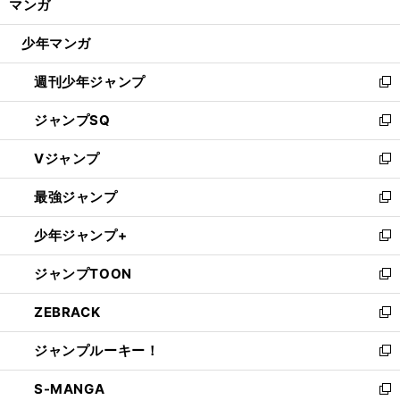
マンガ
ド
閉
ウ
じ
少年マンガ
で
る
開
週刊少年ジャンプ
く
新
し
ジャンプSQ
い
新
ウ
し
Vジャンプ
ィ
い
新
ン
ウ
し
最強ジャンプ
ド
ィ
い
新
ウ
ン
ウ
し
少年ジャンプ+
で
ド
ィ
い
新
開
ウ
ン
ウ
し
ジャンプTOON
く
で
ド
ィ
い
新
開
ウ
ン
ウ
し
ZEBRACK
く
で
ド
ィ
い
新
開
ウ
ン
ウ
し
ジャンプルーキー！
く
で
ド
ィ
い
新
開
ウ
ン
ウ
し
S-MANGA
く
で
ド
ィ
い
新