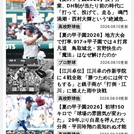
業、DH制が当たり前の時代に
「打って、投げて、走る」 鳴門
渦潮・西村大輝という"絶滅危
惧種"
高校野球他
2026.08.10更新
【夏の甲子園2026】地方大会
で打率.917→甲子園では４打席
凡退 鳥取城北・宮野快生の
「魔法」はなぜ解けたのか
プロ野球
2026.08.10更新
【江川卓伝】江川卓の作新学院
【
プ
】
？
に４戦全敗 「勝つためには何で
ロ野球
篠塚和典が考える巨人の開幕スタメン
坂本勇人や外国人選手の起用法はどうなる
もする」と銚子商が「打倒・江
川」に燃えた雨中決戦
高校野球他
2026.08.09更新
【夏の甲子園2026】初球150
キロで「球場の雰囲気が変わっ
た」 29年ぶり白星を呼んだ大
分商・平田玲翔の底知れぬ才能