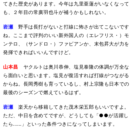
てきた歴史があります。今年は九里亜蓮がいなくなって
も、２年目の常廣羽也斗が補うかもしれない。
岩瀬
野手は長打がないと打線に怖さが出てこないです
ね。ここまで評判のいい新外国人の（エレフリス・）モ
ンテロ、（サンドロ・）ファビアンか、末包昇大が力を
発揮できればいいんですけど。
山本昌
ヤクルトは奥川恭伸、塩見泰隆の体調が万全な
ら面白いと思います。塩見が復活すれば打線がつながる
からね。長岡秀樹も育っているし、村上宗隆も日本での
最後のシーズンで燃えているはず。
岩瀬
楽天から移籍してきた茂木栄五郎もいいですよ。
ただ、中日を含めてですが、どうしても「●●が活躍し
たら......」といった条件つきになってしまいます。