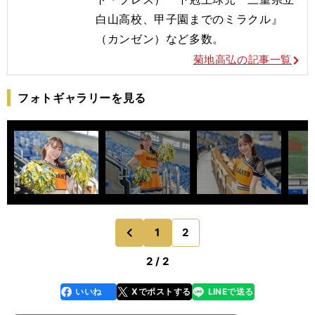
白山高校、甲子園までのミラクル』
（カンゼン）など多数。
菊地高弘の記事一覧
フォトギャラリーを見る
1
2
のページへ
前
2 / 2
いいね
Xでポストする
LINEで送る
line
faceboo
x
k