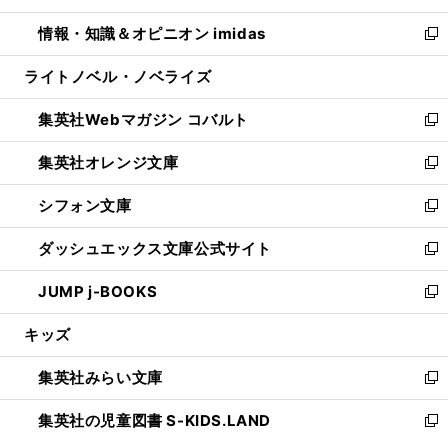
開
ウ
ン
ウ
し
情報・知識＆オピニオン imidas
く
で
ド
ィ
い
新
開
ウ
ン
ウ
し
ライトノベル・ノベライズ
く
で
ド
ィ
い
開
ウ
ン
ウ
集英社Webマガジン コバルト
く
で
ド
ィ
新
開
ウ
ン
し
集英社オレンジ文庫
く
で
ド
い
新
開
ウ
ウ
し
シフォン文庫
く
で
ィ
い
新
開
ン
ウ
し
ダッシュエックス文庫公式サイト
く
ド
ィ
い
新
ウ
ン
ウ
し
JUMP j-BOOKS
で
ド
ィ
い
新
開
ウ
ン
ウ
し
キッズ
く
で
ド
ィ
い
開
ウ
ン
ウ
集英社みらい文庫
く
で
ド
ィ
新
開
ウ
ン
し
集英社の児童図書 S-KIDS.LAND
く
で
ド
い
新
開
ウ
ウ
し