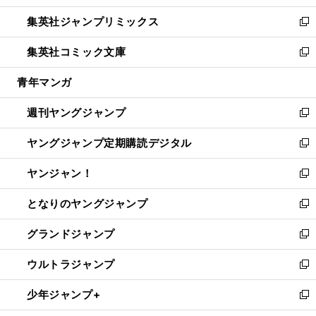
開
ウ
ン
ウ
し
集英社ジャンプリミックス
く
で
ド
ィ
い
新
開
ウ
ン
ウ
し
集英社コミック文庫
く
で
ド
ィ
い
新
開
ウ
ン
ウ
し
青年マンガ
く
で
ド
ィ
い
開
ウ
ン
ウ
週刊ヤングジャンプ
く
で
ド
ィ
新
開
ウ
ン
し
ヤングジャンプ定期購読デジタル
く
で
ド
い
新
開
ウ
ウ
し
ヤンジャン！
く
で
ィ
い
新
開
ン
ウ
し
となりのヤングジャンプ
く
ド
ィ
い
新
ウ
ン
ウ
し
グランドジャンプ
で
ド
ィ
い
新
開
ウ
ン
ウ
し
ウルトラジャンプ
く
で
ド
ィ
い
新
開
ウ
ン
ウ
し
少年ジャンプ+
く
で
ド
ィ
い
新
開
ウ
ン
ウ
し