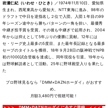
岩瀬仁紀（いわせ・ひとき）
／1974年11月10日、愛知県
生まれ。西尾東高から愛知大、NTT東海に進み、98年の
ドラフトで中日を逆指名し２位で入団。入団１年目の99
年シーズン途中から勝ちパターンの一角を担い、最優秀
中継ぎ投手賞を受賞。その後も中継ぎで起用され、2004
年からは抑えとして5年ぶりの優勝に貢献。12年には
セ・リーグ史上最多の5度目、また最年長記録となる最多
セーブのタイトルを獲得。18年９月28日の阪神戦でNPB
初の1000試合登板を達成し、同年現役を引退。19年から
は野球解説者として活動。25年に野球殿堂入りを果たし
た
プロ野球見るなら
『DMM×DAZNホーダイ』がおすす
め。
月額3,480円で視聴可能！
＞＞＞ DMM×DAZNホーダイ に今すぐ登録 ＜＜＜