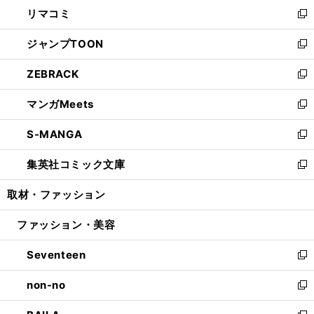
ウ
し
リマコミ
で
ド
ィ
い
新
開
ウ
ン
ウ
し
ジャンプTOON
く
で
ド
ィ
い
新
開
ウ
ン
ウ
し
ZEBRACK
く
で
ド
ィ
い
新
開
ウ
ン
ウ
し
マンガMeets
く
で
ド
ィ
い
新
開
ウ
ン
ウ
し
S-MANGA
く
で
ド
ィ
い
新
開
ウ
ン
ウ
し
集英社コミック文庫
く
で
ド
ィ
い
新
開
ウ
ン
ウ
し
取材・ファッション
く
で
ド
ィ
い
開
ウ
ン
ウ
ファッション・美容
く
で
ド
ィ
開
ウ
ン
Seventeen
く
で
ド
新
開
ウ
し
non-no
く
で
い
新
開
ウ
し